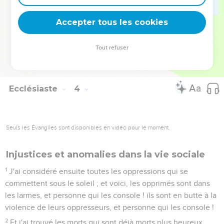
et tout retourne à la poussière.
21
Qui sait si le souffle des fils de l'homme monte en haut, et
Accepter tous les cookies
si le souffle de la bête descend en bas dans la terre ?
22
Et j'ai vu qu'il n'y a rien de mieux pour l'homme que de se
Tout refuser
réjouir de ses oeuvres : c'est là sa part. Car qui le fera jouir
de ce qui sera après lui ?
Ecclésiaste
4
Seuls les Évangiles sont disponibles en vidéo pour le moment.
Injustices et anomalies dans la vie sociale
1
J'ai considéré ensuite toutes les oppressions qui se
commettent sous le soleil ; et voici, les opprimés sont dans
les larmes, et personne qui les console ! ils sont en butte à la
violence de leurs oppresseurs, et personne qui les console !
2
Et j'ai trouvé les morts qui sont déjà morts plus heureux