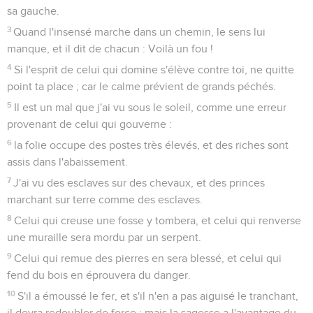
sa gauche.
3
Quand l'insensé marche dans un chemin, le sens lui
manque, et il dit de chacun : Voilà un fou !
4
Si l'esprit de celui qui domine s'élève contre toi, ne quitte
point ta place ; car le calme prévient de grands péchés.
5
Il est un mal que j'ai vu sous le soleil, comme une erreur
provenant de celui qui gouverne :
6
la folie occupe des postes très élevés, et des riches sont
assis dans l'abaissement.
7
J'ai vu des esclaves sur des chevaux, et des princes
marchant sur terre comme des esclaves.
8
Celui qui creuse une fosse y tombera, et celui qui renverse
une muraille sera mordu par un serpent.
9
Celui qui remue des pierres en sera blessé, et celui qui
fend du bois en éprouvera du danger.
10
S'il a émoussé le fer, et s'il n'en a pas aiguisé le tranchant,
il devra redoubler de force ; mais la sagesse a l'avantage du