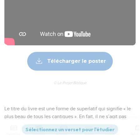
Télécharger le poster
© Le Projet Biblique
Le titre du livre est une forme de superlatif qui signifie « le
plus beau de tous les cantiques ». En fait, il ne s’agit pas
d’un cantique dans le sens courant du mot — d’un chant
religieux — mais d’un chant d’amour.
Contenus
Versions
Commentaires
Strong
Dictionnaire