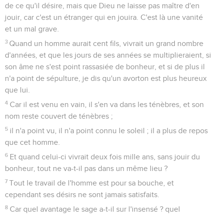
de ce qu'il désire, mais que Dieu ne laisse pas maître d'en
jouir, car c'est un étranger qui en jouira. C'est là une vanité
et un mal grave.
3
Quand un homme aurait cent fils, vivrait un grand nombre
d'années, et que les jours de ses années se multiplieraient, si
son âme ne s'est point rassasiée de bonheur, et si de plus il
n'a point de sépulture, je dis qu'un avorton est plus heureux
que lui.
4
Car il est venu en vain, il s'en va dans les ténèbres, et son
nom reste couvert de ténèbres ;
5
il n'a point vu, il n'a point connu le soleil ; il a plus de repos
que cet homme.
6
Et quand celui-ci vivrait deux fois mille ans, sans jouir du
bonheur, tout ne va-t-il pas dans un même lieu ?
7
Tout le travail de l'homme est pour sa bouche, et
cependant ses désirs ne sont jamais satisfaits.
8
Car quel avantage le sage a-t-il sur l'insensé ? quel