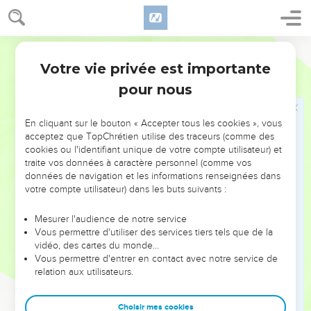
15
Ce qui est a déjà été, et ce qui sera a déjà été, et Dieu
ramène ce qui est passé.
Segond 1910
Tout se termine par la mort
Votre vie privée est importante
Ecclésiaste
3
16
J'ai encore vu sous le soleil qu'au lieu établi pour juger il y
pour nous
a de la méchanceté, et qu'au lieu établi pour la justice il y a
de la méchanceté.
En cliquant sur le bouton « Accepter tous les cookies », vous
17
J'ai dit en mon coeur : Dieu jugera le juste et le méchant ;
acceptez que TopChrétien utilise des traceurs (comme des
cookies ou l'identifiant unique de votre compte utilisateur) et
car il y a là un temps pour toute chose et pour toute oeuvre.
traite vos données à caractère personnel (comme vos
18
J'ai dit en mon coeur, au sujet des fils de l'homme, que
données de navigation et les informations renseignées dans
Dieu les éprouverait, et qu'eux-mêmes verraient qu'ils ne
votre compte utilisateur) dans les buts suivants :
sont que des bêtes.
Mesurer l'audience de notre service
19
Car le sort des fils de l'homme et celui de la bête sont pour
Vous permettre d'utiliser des services tiers tels que de la
eux un même sort ; comme meurt l'un, ainsi meurt l'autre, ils
vidéo, des cartes du monde…
Vous permettre d'entrer en contact avec notre service de
ont tous un même souffle, et la supériorité de l'homme sur la
relation aux utilisateurs.
bête est nulle ; car tout est vanité.
20
Tout va dans un même lieu ; tout a été fait de la poussière,
Choisir mes cookies