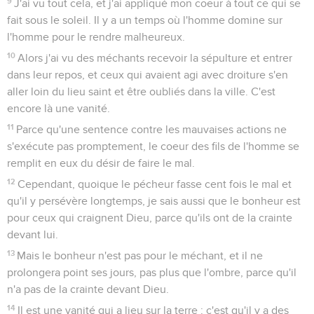
9
J'ai vu tout cela, et j'ai appliqué mon coeur à tout ce qui se
fait sous le soleil. Il y a un temps où l'homme domine sur
l'homme pour le rendre malheureux.
10
Alors j'ai vu des méchants recevoir la sépulture et entrer
dans leur repos, et ceux qui avaient agi avec droiture s'en
aller loin du lieu saint et être oubliés dans la ville. C'est
encore là une vanité.
11
Parce qu'une sentence contre les mauvaises actions ne
s'exécute pas promptement, le coeur des fils de l'homme se
remplit en eux du désir de faire le mal.
12
Cependant, quoique le pécheur fasse cent fois le mal et
qu'il y persévère longtemps, je sais aussi que le bonheur est
pour ceux qui craignent Dieu, parce qu'ils ont de la crainte
devant lui.
13
Mais le bonheur n'est pas pour le méchant, et il ne
prolongera point ses jours, pas plus que l'ombre, parce qu'il
n'a pas de la crainte devant Dieu.
14
Il est une vanité qui a lieu sur la terre : c'est qu'il y a des