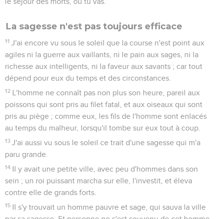
le séjour des morts, où tu vas.
La sagesse n'est pas toujours efficace
11
J'ai encore vu sous le soleil que la course n'est point aux
agiles ni la guerre aux vaillants, ni le pain aux sages, ni la
richesse aux intelligents, ni la faveur aux savants ; car tout
dépend pour eux du temps et des circonstances.
12
L'homme ne connaît pas non plus son heure, pareil aux
poissons qui sont pris au filet fatal, et aux oiseaux qui sont
pris au piège ; comme eux, les fils de l'homme sont enlacés
au temps du malheur, lorsqu'il tombe sur eux tout à coup.
13
J'ai aussi vu sous le soleil ce trait d'une sagesse qui m'a
paru grande.
14
Il y avait une petite ville, avec peu d'hommes dans son
sein ; un roi puissant marcha sur elle, l'investit, et éleva
contre elle de grands forts.
15
Il s'y trouvait un homme pauvre et sage, qui sauva la ville
par sa sagesse. Et personne ne s'est souvenu de cet homme