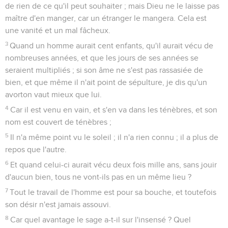
de rien de ce qu'il peut souhaiter ; mais Dieu ne le laisse pas
maître d'en manger, car un étranger le mangera. Cela est
une vanité et un mal fâcheux.
3
Quand un homme aurait cent enfants, qu'il aurait vécu de
nombreuses années, et que les jours de ses années se
seraient multipliés ; si son âme ne s'est pas rassasiée de
bien, et que même il n'ait point de sépulture, je dis qu'un
avorton vaut mieux que lui.
4
Car il est venu en vain, et s'en va dans les ténèbres, et son
nom est couvert de ténèbres ;
5
Il n'a même point vu le soleil ; il n'a rien connu ; il a plus de
repos que l'autre.
6
Et quand celui-ci aurait vécu deux fois mille ans, sans jouir
d'aucun bien, tous ne vont-ils pas en un même lieu ?
7
Tout le travail de l'homme est pour sa bouche, et toutefois
son désir n'est jamais assouvi.
8
Car quel avantage le sage a-t-il sur l'insensé ? Quel