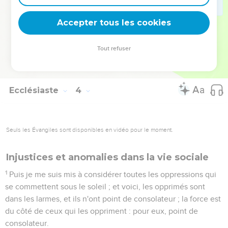
et tout retourne dans la poussière.
21
Qui sait si l'esprit des hommes monte en haut, et si l'esprit
Accepter tous les cookies
de la bête descend en bas dans la terre ?
22
Et j'ai vu qu'il n'y a rien de mieux pour l'homme que de se
Tout refuser
réjouir de ses oeuvres ; puisque c'est là sa part. Car qui le
ramènera pour voir ce qui sera après lui ?
Ecclésiaste
4
Seuls les Évangiles sont disponibles en vidéo pour le moment.
Injustices et anomalies dans la vie sociale
1
Puis je me suis mis à considérer toutes les oppressions qui
se commettent sous le soleil ; et voici, les opprimés sont
dans les larmes, et ils n'ont point de consolateur ; la force est
du côté de ceux qui les oppriment : pour eux, point de
consolateur.