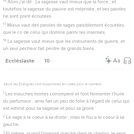
16
Alors j'ai dit : La sagesse vaut mieux que la force ; et
toutefois la sagesse du pauvre est méprisée, et ses paroles
ne sont point écoutées.
17
Mieux vaut des paroles de sages paisiblement écoutées,
que le cri de celui qui domine parmi les insensés.
18
La sagesse vaut mieux que les instruments de guerre, et
un seul pécheur fait perdre de grands biens.
Ecclésiaste
10
Seuls les Évangiles sont disponibles en vidéo pour le moment.
1
Les mouches mortes corrompent et font fermenter l'huile
du parfumeur ; ainsi fait un peu de folie à l'égard de celui qui
est estimé pour sa sagesse et pour sa gloire.
2
Le sage a le coeur à sa droite ; mais le fou a le coeur à sa
gauche.
3
Et même, quand l'insensé marche dans le chemin, le sens