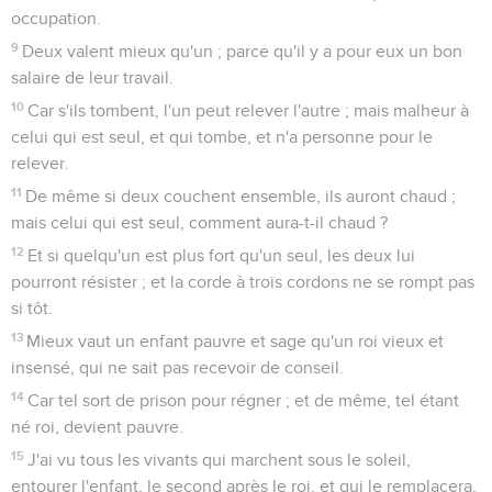
occupation.
9
Deux valent mieux qu'un ; parce qu'il y a pour eux un bon
salaire de leur travail.
10
Car s'ils tombent, l'un peut relever l'autre ; mais malheur à
celui qui est seul, et qui tombe, et n'a personne pour le
relever.
11
De même si deux couchent ensemble, ils auront chaud ;
mais celui qui est seul, comment aura-t-il chaud ?
12
Et si quelqu'un est plus fort qu'un seul, les deux lui
pourront résister ; et la corde à trois cordons ne se rompt pas
si tôt.
13
Mieux vaut un enfant pauvre et sage qu'un roi vieux et
insensé, qui ne sait pas recevoir de conseil.
14
Car tel sort de prison pour régner ; et de même, tel étant
né roi, devient pauvre.
15
J'ai vu tous les vivants qui marchent sous le soleil,
entourer l'enfant, le second après le roi, et qui le remplacera.