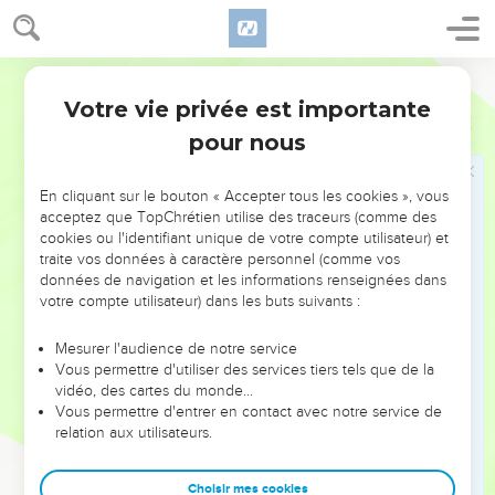
Tout se termine par la mort
16
Ostervald
J'ai vu encore sous le soleil, qu'au lieu établi pour juger, il
y a de la méchanceté, qu'au lieu établi pour la justice, il y a
Votre vie privée est importante
Ecclésiaste
3
de la méchanceté.
pour nous
17
Et j'ai dit en mon coeur : Dieu jugera le juste et le
méchant ; car il y a là un temps pour tout dessein et pour
En cliquant sur le bouton « Accepter tous les cookies », vous
toute oeuvre.
acceptez que TopChrétien utilise des traceurs (comme des
cookies ou l'identifiant unique de votre compte utilisateur) et
18
J'ai dit en mon coeur, au sujet des hommes, que Dieu les
traite vos données à caractère personnel (comme vos
éprouverait, et qu'ils verraient eux-mêmes qu'ils ne sont que
données de navigation et les informations renseignées dans
des bêtes.
votre compte utilisateur) dans les buts suivants :
19
Car l'accident qui arrive aux hommes, et l'accident qui
Mesurer l'audience de notre service
arrive aux bêtes, est un même accident ; telle qu'est la mort
Vous permettre d'utiliser des services tiers tels que de la
de l'un, telle est la mort de l'autre ; ils ont tous un même
vidéo, des cartes du monde…
Vous permettre d'entrer en contact avec notre service de
souffle, et l'homme n'a nul avantage sur la bête ; car tout est
relation aux utilisateurs.
vanité.
20
Tout va en un même lieu ; tout a été fait de la poussière,
Choisir mes cookies