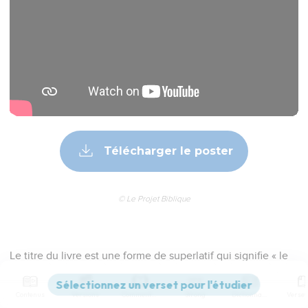
Télécharger le poster
© Le Projet Biblique
Le titre du livre est une forme de superlatif qui signifie « le
plus beau de tous les cantiques ». En fait, il ne s’agit pas
d’un cantique dans le sens courant du mot — d’un chant
Contenus
Versions
Commentaires
Strong
Dictionnaire
religieux — mais d’un chant d’amour.