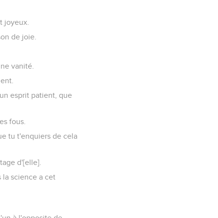
t joyeux.
on de joie.
une vanité.
ment.
n esprit patient, que
es fous.
ue tu t'enquiers de cela
age d'[elle].
 la science a cet
l'un à l'opposite de