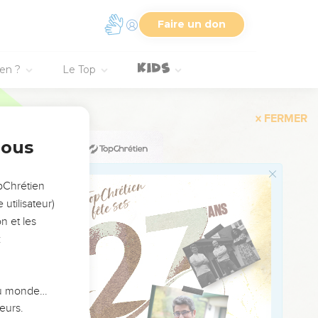
Faire un don
 et qui cependant ne met
t en lui-même] : Pour
é, et une fâcheuse
ien ?
Le Top
i est seul ; parce
nous
eul, comment aura-t-il
opChrétien
ois cordons ne se rompt
utilisateur)
n et les
t que d'être averti.
:
vient pauvre.
ersonne [après le Roi ],
 du monde…
eurs.
iers aussi ne se