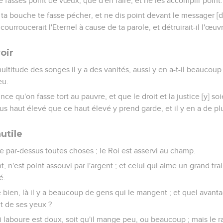
e fasses point de vœux, que d'en faire, et ne les accomplir point.
ta bouche te fasse pécher, et ne dis point devant le messager [d
ourroucerait l'Eternel à cause de ta parole, et détruirait-il l'œuv
oir
ltitude des songes il y a des vanités, aussi y en a-t-il beaucoup
eu.
ince qu'on fasse tort au pauvre, et que le droit et la justice [y] so
lus haut élevé que ce haut élevé y prend garde, et il y en a de p
utile
ge par-dessus toutes choses ; le Roi est asservi au champ.
t, n'est point assouvi par l'argent ; et celui qui aime un grand trai
é.
 bien, là il y a beaucoup de gens qui le mangent ; et quel avanta
it de ses yeux ?
i laboure est doux, soit qu'il mange peu, ou beaucoup ; mais le 