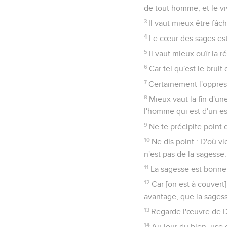
de tout homme, et le v
3
Il vaut mieux être fâc
4
Le cœur des sages est 
5
Il vaut mieux ouïr la 
6
Car tel qu'est le bruit
7
Certainement l'oppress
8
Mieux vaut la fin d'u
l'homme qui est d'un es
9
Ne te précipite point 
10
Ne dis point : D'où v
n'est pas de la sagesse.
11
La sagesse est bonne a
12
Car [on est à couvert
avantage, que la sagesse
13
Regarde l'œuvre de Di
14
Au jour du bien, use d