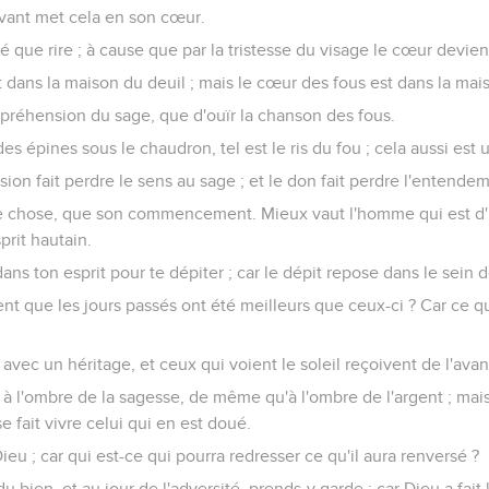
ivant met cela en son cœur.
hé que rire ; à cause que par la tristesse du visage le cœur devien
dans la maison du deuil ; mais le cœur des fous est dans la mais
répréhension du sage, que d'ouïr la chanson des fous.
 des épines sous le chaudron, tel est le ris du fou ; cela aussi est 
ion fait perdre le sens au sage ; et le don fait perdre l'entende
ne chose, que son commencement. Mieux vaut l'homme qui est d'u
prit hautain.
dans ton esprit pour te dépiter ; car le dépit repose dans le sein d
ient que les jours passés ont été meilleurs que ceux-ci ? Car ce q
vec un héritage, et ceux qui voient le soleil reçoivent de l'avant
] à l'ombre de la sagesse, de même qu'à l'ombre de l'argent ; mais
 fait vivre celui qui en est doué.
eu ; car qui est-ce qui pourra redresser ce qu'il aura renversé ?
u bien, et au jour de l'adversité, prends-y garde ; car Dieu a fait 