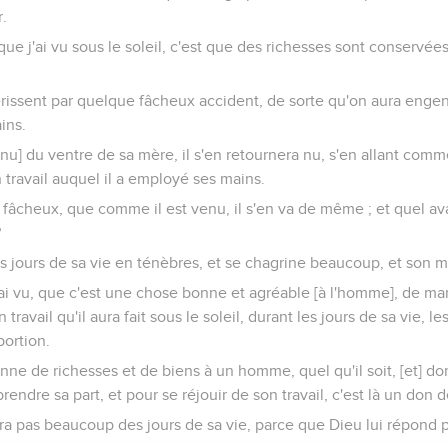
r.
que j'ai vu sous le soleil, c'est que des richesses sont conservées
érissent par quelque fâcheux accident, de sorte qu'on aura engend
ins.
[nu] du ventre de sa mère, il s'en retournera nu, s'en allant comme 
 travail auquel il a employé ses mains.
l fâcheux, que comme il est venu, il s'en va de même ; et quel ava
?
es jours de sa vie en ténèbres, et se chagrine beaucoup, et son ma
'ai vu, que c'est une chose bonne et agréable [à l'homme], de ma
 travail qu'il aura fait sous le soleil, durant les jours de sa vie, l
portion.
e de richesses et de biens à un homme, quel qu'il soit, [et] dont 
endre sa part, et pour se réjouir de son travail, c'est là un don 
ra pas beaucoup des jours de sa vie, parce que Dieu lui répond p