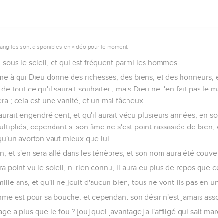
vangiles sont disponibles en vidéo pour le moment.
vu sous le soleil, et qui est fréquent parmi les hommes.
mme à qui Dieu donne des richesses, des biens, et des honneurs, e
e tout ce qu'il saurait souhaiter ; mais Dieu ne l'en fait pas le 
ra ; cela est une vanité, et un mal fâcheux.
ait engendré cent, et qu'il aurait vécu plusieurs années, en sor
ltipliés, cependant si son âme ne s'est point rassasiée de bien, 
 qu'un avorton vaut mieux que lui.
in, et s'en sera allé dans les ténèbres, et son nom aura été couve
a point vu le soleil, ni rien connu, il aura eu plus de repos que 
s mille ans, et qu'il ne jouit d'aucun bien, tous ne vont-ils pas en 
omme est pour sa bouche, et cependant son désir n'est jamais ass
ge a plus que le fou ? [ou] quel [avantage] a l'affligé qui sait ma