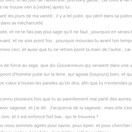
 ne trouve rien à [redire] après lui.
nt les jours de ma vanité ; il y a tel juste, qui périt dans sa justic
] dans sa méchanceté.
uste, et ne te fais pas plus sage qu'il ne faut ; pourquoi en serais-t
muant, et ne sois point fou ; pourquoi mourrais-tu avant ton temp
ennes ceci, et aussi que tu ne retires point ta main de l'autre ; car
 de force au sage, que dix Gouverneurs qui seraient dans une vi
 point d'homme juste sur la terre, qui agisse [toujours] bien, et q
on cœur à toutes les paroles qu'on dira, afin que tu n'entendes p
connu plusieurs fois que tu as pareillement mal parlé des autres
avec sagesse, et j'ai dit : J'acquerrai de la sagesse ; mais elle s'
 loin, et il est enfoncé fort bas ; qui le trouvera ?
 nous sommes agités pour savoir, pour épier, et pour chercher la