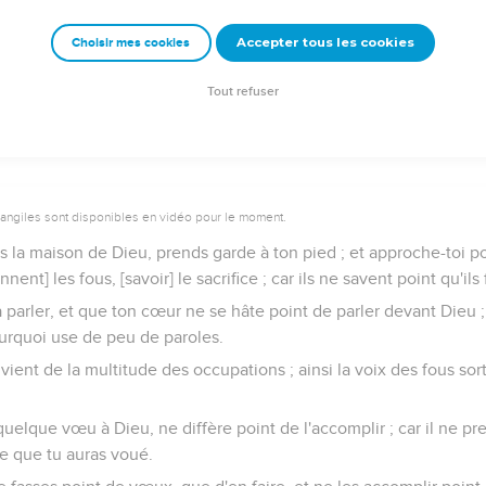
i-ci ; certainement cela aussi est une vanité, et un rongement d'e
Accepter tous les cookies
Choisir mes cookies
 paroles devant Dieu
Tout refuser
vangiles sont disponibles en vidéo pour le moment.
 la maison de Dieu, prends garde à ton pied ; et approche-toi po
nt] les fous, [savoir] le sacrifice ; car ils ne savent point qu'ils
à parler, et que ton cœur ne se hâte point de parler devant Dieu ; 
 pourquoi use de peu de paroles.
ient de la multitude des occupations ; ainsi la voix des fous sor
elque vœu à Dieu, ne diffère point de l'accomplir ; car il ne pre
e que tu auras voué.