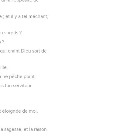
e ; et il y a tel méchant,
u surpris ?
s ?
 qui craint Dieu sort de
lle.
ui ne pèche point.
as ton serviteur
.
est éloignée de moi.
 sagesse, et la raison