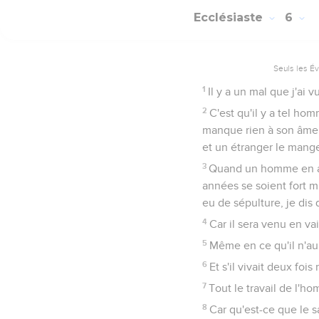
Ecclésiaste
6
Seuls les É
1
Il y a un mal que j'ai 
2
C'est qu'il y a tel ho
manque rien à son âme d
et un étranger le mange
3
Quand un homme en aur
années se soient fort mu
eu de sépulture, je dis
4
Car il sera venu en va
5
Même en ce qu'il n'aur
6
Et s'il vivait deux foi
7
Tout le travail de l'h
8
Car qu'est-ce que le sa