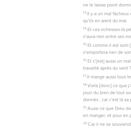
ne le laisse point dormi
13
Il y a un mal fâcheux 
qu'ils en aient du mal.
14
Et ces richesses-là p
n'aura rien entre ses ma
15
Et comme il est sorti 
n'emportera rien de son
16
Et c'[est] aussi un ma
travaillé après du vent 
17
Il mange aussi tous l
18
Voilà [donc] ce que j
jouir du bien de tout son
donnés ; car c'est là sa 
19
Aussi ce que Dieu donn
en manger, et pour en pr
20
Car il ne se souviend