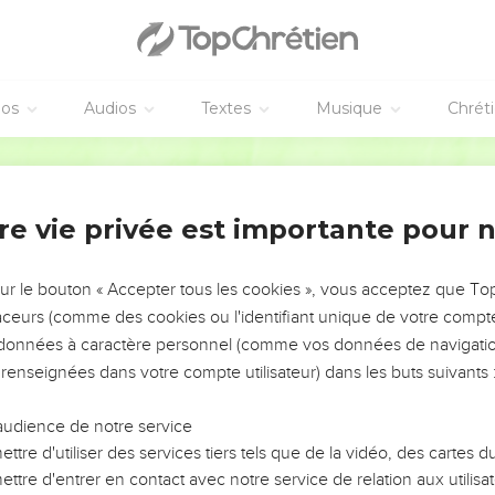
egarder une [autre] vanité sous le soleil ;
 est seul, et qui n'a point de second, qui aussi n'a ni fils ni frère,
; même son œil ne voit jamais assez de richesses, [et il ne dit poin
lle, et que je prive mon âme du bien ? Cela aussi [est] une vanit
éos
Audios
Textes
Musique
Chrét
 ; car ils ont un meilleur salaire de leur travail.
Martin
 tombe, l'autre relèvera son compagnon ; mais malheur à celui qu
a personne pour le relever.
re vie privée est importante pour 
 ensemble, ils en auront [plus] de chaleur ; mais celui qui est s
sur le bouton « Accepter tous les cookies », vous acceptez que T
 l'un ou l'autre, les deux lui pourront résister ; et la corde à tr
traceurs (comme des cookies ou l'identifiant unique de votre compte 
s données à caractère personnel (comme vos données de navigatio
age vaut mieux qu'un Roi vieux et insensé, qui ne sait ce que c'es
 renseignées dans votre compte utilisateur) dans les buts suivants 
t de prison pour régner ; et de même il y a tel qui étant né Roi, de
audience de notre service
ts qui marchent sous le soleil, [suivre] le fils qui est la seconde p
ttre d'utiliser des services tiers tels que de la vidéo, des cartes
ace.
ttre d'entrer en contact avec notre service de relation aux utilisat
voir] tous ceux qui ont été devant ceux-ci, est sans fin ; ces dern