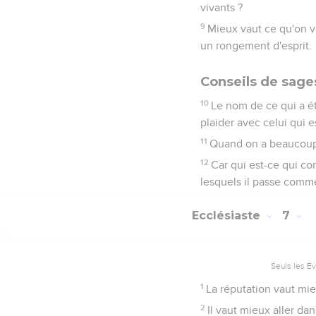
vivants ?
9
Mieux vaut ce qu'on vo
un rongement d'esprit.
Conseils de sage
10
Le nom de ce qui a ét
plaider avec celui qui es
11
Quand on a beaucoup, 
12
Car qui est-ce qui co
lesquels il passe comme
Ecclésiaste
7
Seuls les É
1
La réputation vaut mie
2
Il vaut mieux aller dan