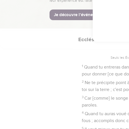
réjouiront point de celu
Ne pas abuser de
Ecclésiaste
5
Seuls les É
1
Quand tu entreras dans
pour donner [ce que donne
2
Ne te précipite point 
toi sur la terre ; c'est
3
Car [comme] le songe v
paroles.
4
Quand tu auras voué qu
fous ; accomplis donc c
5