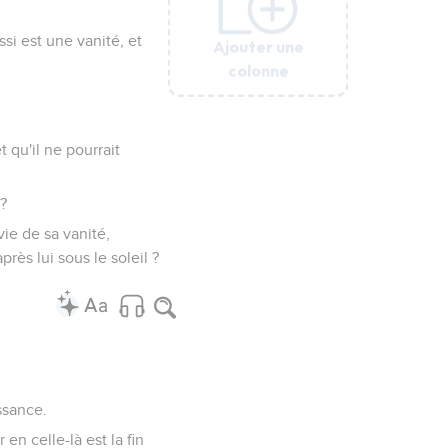
si est une vanité, et
Ajouter une
Ajouter une
Ajouter une
Ajouter une
Ajouter une
Ajouter une
Ajouter une
colonne
colonne
colonne
colonne
colonne
colonne
colonne
 qu'il ne pourrait
 ?
vie de sa vanité,
rès lui sous le soleil ?
ssance.
en celle-là est la fin