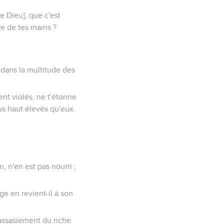
e Dieu], que c'est
re de tes mains ?
 dans la multitude des
ient violés, ne t'étonne
lus haut élevés qu'eux.
n, n'en est pas nourri ;
ge en revient-il à son
rassasiement du riche