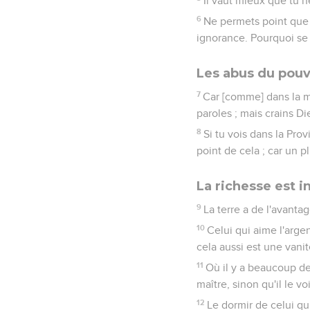
Il vaut mieux que tu n
6
Ne permets point que 
ignorance. Pourquoi se c
Les abus du pouv
7
Car [comme] dans la mu
paroles ; mais crains Di
8
Si tu vois dans la Prov
point de cela ; car un p
La richesse est in
9
La terre a de l'avanta
10
Celui qui aime l'argen
cela aussi est une vanit
11
Où il y a beaucoup de
maître, sinon qu'il le vo
12
Le dormir de celui qu