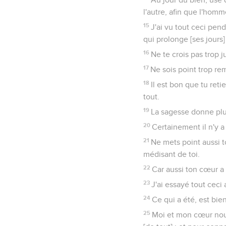
l'autre, afin que l'homme
15
J'ai vu tout ceci penda
qui prolonge [ses jours
16
Ne te crois pas trop j
17
Ne sois point trop re
18
Il est bon que tu reti
tout.
19
La sagesse donne plus
20
Certainement il n'y a
21
Ne mets point aussi t
médisant de toi.
22
Car aussi ton cœur a 
23
J'ai essayé tout ceci 
24
Ce qui a été, est bien
25
Moi et mon cœur nous