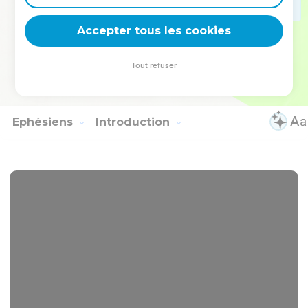
Et à l'égard de tous ceux qui marcheront selon cette règle,
paix et miséricorde sur eux et sur l'Israël de Dieu !
Accepter tous les cookies
17
Désormais que personne ne vienne me troubler, car moi je
porte en mon corps les marques du Seigneur Jésus.
Tout refuser
18
Que la grâce de notre Seigneur Jésus Christ soit avec
votre esprit, frères ! Amen.
Ephésiens
Introduction