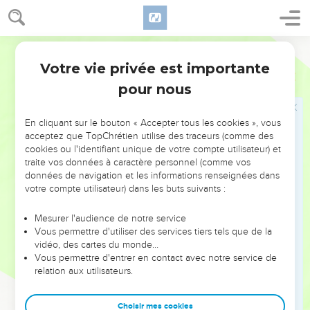
bien à tous, mais surtout à ceux de la maison de la foi.
Derniers avertissements et salutation
Darby
11
Vous voyez quelle longue lettre je vous ai écrite de ma
Votre vie privée est importante
Galates
6
propre main.
pour nous
12
Tous ceux qui veulent avoir une belle apparence dans la
chair, ceux-là vous contraignent à être circoncis, seulement
En cliquant sur le bouton « Accepter tous les cookies », vous
afin qu'ils ne soient pas persécutés à cause de la croix de
acceptez que TopChrétien utilise des traceurs (comme des
Christ.
cookies ou l'identifiant unique de votre compte utilisateur) et
traite vos données à caractère personnel (comme vos
13
Car ceux-là qui sont circoncis, eux-mêmes ne gardent pas
données de navigation et les informations renseignées dans
la loi ; mais ils veulent que vous soyez circoncis, afin de se
votre compte utilisateur) dans les buts suivants :
glorifier dans votre chair.
Mesurer l'audience de notre service
14
Mais qu'il ne m'arrive pas à moi de me glorifier, sinon en la
Vous permettre d'utiliser des services tiers tels que de la
croix de notre Seigneur Jésus Christ, par laquelle le monde
vidéo, des cartes du monde…
m'est crucifié, et moi au monde.
Vous permettre d'entrer en contact avec notre service de
relation aux utilisateurs.
15
Car ni la circoncision, ni l'incirconcision ne sont rien, mais
une nouvelle création.
Choisir mes cookies
16