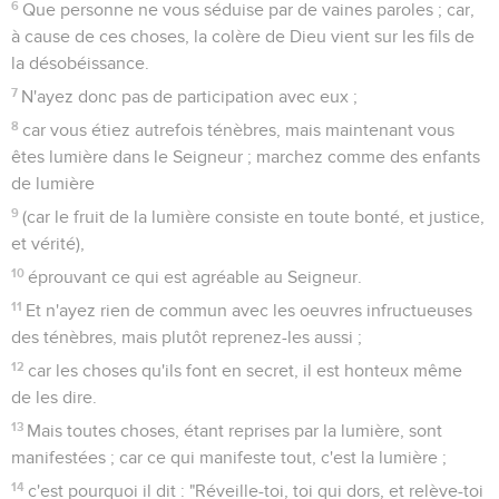
6
Que personne ne vous séduise par de vaines paroles ; car,
à cause de ces choses, la colère de Dieu vient sur les fils de
la désobéissance.
7
N'ayez donc pas de participation avec eux ;
8
car vous étiez autrefois ténèbres, mais maintenant vous
êtes lumière dans le Seigneur ; marchez comme des enfants
de lumière
9
(car le fruit de la lumière consiste en toute bonté, et justice,
et vérité),
10
éprouvant ce qui est agréable au Seigneur.
11
Et n'ayez rien de commun avec les oeuvres infructueuses
des ténèbres, mais plutôt reprenez-les aussi ;
12
car les choses qu'ils font en secret, il est honteux même
de les dire.
13
Mais toutes choses, étant reprises par la lumière, sont
manifestées ; car ce qui manifeste tout, c'est la lumière ;
14
c'est pourquoi il dit : "Réveille-toi, toi qui dors, et relève-toi