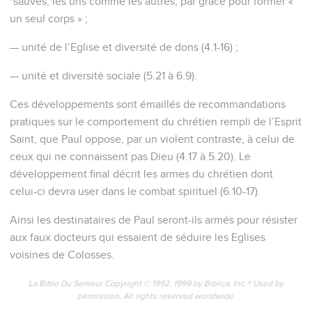
*sauvés, les uns comme les autres, par grâce pour former «
un seul corps » ;
— unité de l’Eglise et diversité de dons (4.1-16) ;
— unité et diversité sociale (5.21 à 6.9).
Ces développements sont émaillés de recommandations
pratiques sur le comportement du chrétien rempli de l’Esprit
Saint, que Paul oppose, par un violent contraste, à celui de
ceux qui ne connaissent pas Dieu (4.17 à 5.20). Le
développement final décrit les armes du chrétien dont
celui-ci devra user dans le combat spirituel (6.10-17).
Ainsi les destinataires de Paul seront-ils armés pour résister
aux faux docteurs qui essaient de séduire les Eglises
voisines de Colosses.
La Bible Du Semeur Copyright © 1992, 1999 by Biblica, Inc.® Used by
permission. All rights reserved worldwide.