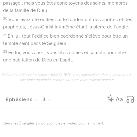
passage ; mais vous êtes concitoyens des saints, membres
de la famille de Dieu.
20
Vous avez été édifiés sur le fondement des apôtres et des
prophètes, Jésus-Christ lui-même étant la pierre de l’angle.
21
En lui, tout l’édifice bien coordonné s’élève pour être un
temple saint dans le Seigneur.
22
En lui, vous aussi, vous êtes édifiés ensemble pour être
une habitation de Dieu en Esprit.
© Société biblique française – Bibli’O, 1978, avec autorisation. Pour vous procurer
une Bible imprimée, rendez-vous sur www.editionsbiblio.fr
Ephésiens
3
Seuls les Évangiles sont disponibles en vidéo pour le moment.