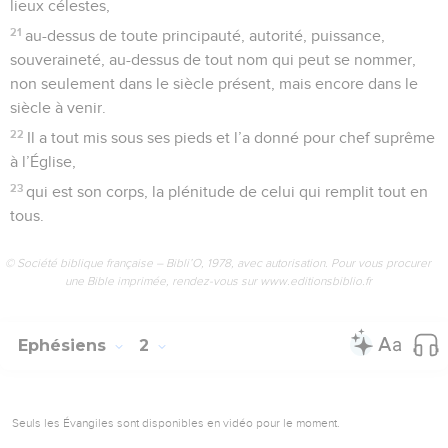
lieux célestes,
21
au-dessus de toute principauté, autorité, puissance,
souveraineté, au-dessus de tout nom qui peut se nommer,
non seulement dans le siècle présent, mais encore dans le
siècle à venir.
22
Il a tout mis sous ses pieds et l’a donné pour chef suprême
à l’Église,
23
qui est son corps, la plénitude de celui qui remplit tout en
tous.
© Société biblique française – Bibli’O, 1978, avec autorisation. Pour vous procurer
une Bible imprimée, rendez-vous sur www.editionsbiblio.fr
Ephésiens
2
Seuls les Évangiles sont disponibles en vidéo pour le moment.