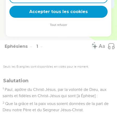
aux faux docteurs qui essaient de séduire les Eglises
voisines de Colosses.
Accepter tous les cookies
La Bible Du Semeur Copyright © 1992, 1999 by Biblica, Inc.® Used by
Tout refuser
permission. All rights reserved worldwide.
Ephésiens
1
Seuls les Évangiles sont disponibles en vidéo pour le moment.
Salutation
1
Paul, apôtre du Christ-Jésus, par la volonté de Dieu, aux
saints et fidèles en Christ-Jésus qui sont [à Éphèse] :
2
Que la grâce et la paix vous soient données de la part de
Dieu notre Père et du Seigneur Jésus-Christ.