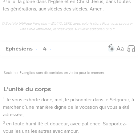
21
à lui la gloire dans l’Église et en Christ-Jésus, dans toutes
les générations, aux siècles des siècles. Amen.
© Société biblique française – Bibli’O, 1978, avec autorisation. Pour vous procurer
une Bible imprimée, rendez-vous sur www.editionsbiblio.fr
Ephésiens
4
Seuls les Évangiles sont disponibles en vidéo pour le moment.
L'unité du corps
1
Je vous exhorte donc, moi, le prisonnier dans le Seigneur, à
marcher d’une manière digne de la vocation qui vous a été
adressée,
2
en toute humilité et douceur, avec patience. Supportez-
vous les uns les autres avec amour,