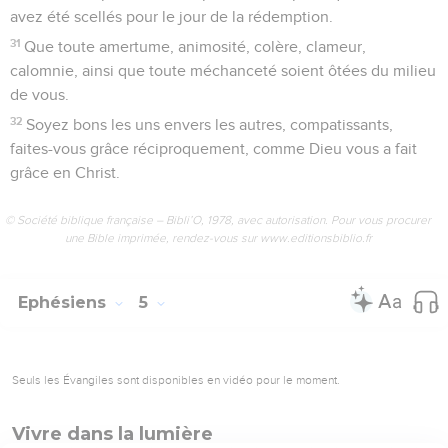
avez été scellés pour le jour de la rédemption.
31
Que toute amertume, animosité, colère, clameur,
calomnie, ainsi que toute méchanceté soient ôtées du milieu
de vous.
32
Soyez bons les uns envers les autres, compatissants,
faites-vous grâce réciproquement, comme Dieu vous a fait
grâce en Christ.
© Société biblique française – Bibli’O, 1978, avec autorisation. Pour vous procurer
une Bible imprimée, rendez-vous sur www.editionsbiblio.fr
Ephésiens
5
Seuls les Évangiles sont disponibles en vidéo pour le moment.
Vivre dans la lumière