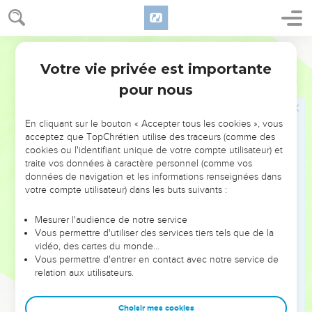
Le thème majeur que développe l’apôtre est celui de l’unité
et de la diversité de l’Eglise :
Segond 1978 (Colombe)
Votre vie privée est importante
— unité et diversité d’origine (2.1 à 3.20), *Juifs et non-Juifs
Ephésiens
Introduction
*sauvés, les uns comme les autres, par grâce pour former «
pour nous
un seul corps » ;
En cliquant sur le bouton « Accepter tous les cookies », vous
— unité de l’Eglise et diversité de dons (4.1-16) ;
acceptez que TopChrétien utilise des traceurs (comme des
cookies ou l'identifiant unique de votre compte utilisateur) et
— unité et diversité sociale (5.21 à 6.9).
traite vos données à caractère personnel (comme vos
données de navigation et les informations renseignées dans
Ces développements sont émaillés de recommandations
votre compte utilisateur) dans les buts suivants :
pratiques sur le comportement du chrétien rempli de l’Esprit
Mesurer l'audience de notre service
Saint, que Paul oppose, par un violent contraste, à celui de
Vous permettre d'utiliser des services tiers tels que de la
ceux qui ne connaissent pas Dieu (4.17 à 5.20). Le
vidéo, des cartes du monde…
développement final décrit les armes du chrétien dont
Vous permettre d'entrer en contact avec notre service de
relation aux utilisateurs.
celui-ci devra user dans le combat spirituel (6.10-17).
Ainsi les destinataires de Paul seront-ils armés pour résister
Choisir mes cookies