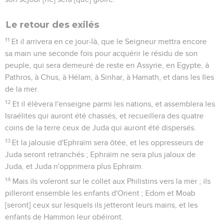
Le retour des exilés
11
Et il arrivera en ce jour-là, que le Seigneur mettra encore
sa main une seconde fois pour acquérir le résidu de son
peuple, qui sera demeuré de reste en Assyrie, en Egypte, à
Pathros, à Chus, à Hélam, à Sinhar, à Hamath, et dans les Iles
de la mer.
12
Et il élèvera l'enseigne parmi les nations, et assemblera les
Israélites qui auront été chassés, et recueillera des quatre
coins de la terre ceux de Juda qui auront été dispersés.
13
Et la jalousie d'Ephraïm sera ôtée, et les oppresseurs de
Juda seront retranchés ; Ephraïm ne sera plus jaloux de
Juda, et Juda n'opprimera plus Ephraïm.
14
Mais ils voleront sur le collet aux Philistins vers la mer ; ils
pilleront ensemble les enfants d'Orient ; Edom et Moab
[seront] ceux sur lesquels ils jetteront leurs mains, et les
enfants de Hammon leur obéiront.