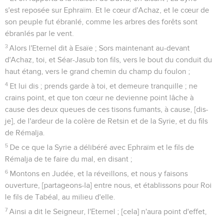
s'est reposée sur Ephraïm. Et le cœur d'Achaz, et le cœur de
son peuple fut ébranlé, comme les arbres des forêts sont
ébranlés par le vent.
3
Alors l'Eternel dit à Esaïe ; Sors maintenant au-devant
d'Achaz, toi, et Séar-Jasub ton fils, vers le bout du conduit du
haut étang, vers le grand chemin du champ du foulon ;
4
Et lui dis ; prends garde à toi, et demeure tranquille ; ne
crains point, et que ton cœur ne devienne point lâche à
cause des deux queues de ces tisons fumants, à cause, [dis-
je], de l'ardeur de la colère de Retsin et de la Syrie, et du fils
de Rémalja.
5
De ce que la Syrie a délibéré avec Ephraïm et le fils de
Rémalja de te faire du mal, en disant ;
6
Montons en Judée, et la réveillons, et nous y faisons
ouverture, [partageons-la] entre nous, et établissons pour Roi
le fils de Tabéal, au milieu d'elle.
7
Ainsi a dit le Seigneur, l'Eternel ; [cela] n'aura point d'effet,