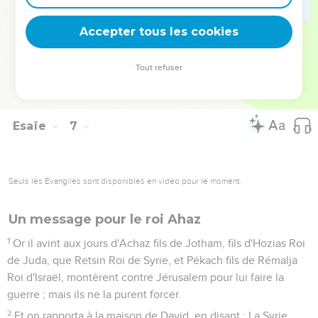
celle qu'il aura abandonnée ait demeuré longtemps au
milieu du pays.
Accepter tous les cookies
13
Toutefois il y en aura encore en elle une dizaine, puis elle
sera derechef broutée ; [mais] comme la fermeté des chênes
Tout refuser
et des rouvres consiste en ce qu'ils rejettent, [ainsi] la
semence sainte sera la fermeté.
Esaïe
7
Seuls les Évangiles sont disponibles en vidéo pour le moment.
Un message pour le roi Ahaz
1
Or il avint aux jours d'Achaz fils de Jotham, fils d'Hozias Roi
de Juda, que Retsin Roi de Syrie, et Pékach fils de Rémalja
Roi d'Israël, montèrent contre Jérusalem pour lui faire la
guerre ; mais ils ne la purent forcer.
2
Et on rapporta à la maison de David, en disant ; La Syrie