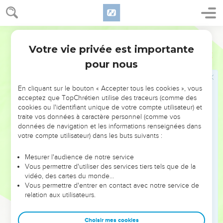
lèvres, c'est pourquoi ton iniquité sera ôtée, et la propitiation
sera faite pour ton péché.
Martin
8
Puis j'ouïs la voix du Seigneur, disant ; qui enverrai-je, et
Votre vie privée est importante
qui ira pour nous ? et je dis ; me voici, envoie-moi.
Esaïe
6
pour nous
9
Et il dit ; va, et dis à ce peuple ; En entendant vous
entendrez, mais vous ne comprendrez point ; et en voyant
vous verrez, mais vous n'apercevrez point.
En cliquant sur le bouton « Accepter tous les cookies », vous
acceptez que TopChrétien utilise des traceurs (comme des
10
Engraisse le cœur de ce peuple, et rends ses oreilles
cookies ou l'identifiant unique de votre compte utilisateur) et
pesantes, et bouche ses yeux ; de peur qu'il ne voie de ses
traite vos données à caractère personnel (comme vos
yeux, et qu'il n'entende de ses oreilles, et que son cœur ne
données de navigation et les informations renseignées dans
votre compte utilisateur) dans les buts suivants :
comprenne, et qu'il ne se convertisse, et qu'il ne recouvre la
santé.
Mesurer l'audience de notre service
11
Et je dis ; jusques-à quand, Seigneur ? et il répondit :
Vous permettre d'utiliser des services tiers tels que de la
vidéo, des cartes du monde…
Jusques-à ce que les villes aient été désolées, et qu'il n'y ait
Vous permettre d'entrer en contact avec notre service de
plus d'habitants, ni d'homme dans les maisons, et que la
relation aux utilisateurs.
terre soit mise en une entière désolation ;
12
Et que l'Eternel ait dispersé au loin les hommes, et que
Choisir mes cookies