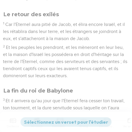
Le retour des exilés
1
Car l'Eternel aura pitié de Jacob, et élira encore Israël, et il
les rétablira dans leur terre, et les étrangers se joindront à
eux, et s'attacheront à la maison de Jacob.
2
Et les peuples les prendront, et les mèneront en leur lieu,
et la maison d'Israël les possédera en droit d'héritage sur la
terre de l'Eternel, comme des serviteurs et des servantes ; ils
tiendront captifs ceux qui les avaient tenus captifs, et ils
domineront sur leurs exacteurs.
La fin du roi de Babylone
3
Et il arrivera qu'au jour que l'Eternel fera cesser ton travail,
ton tourment, et la dure servitude sous laquelle on t'aura
asservi.
4
Tu te moqueras ainsi du Roi de Babylone, et tu diras ;
Contenus
Versions
Commentaires
Strong
Dictionnaire
comment se repose l'exacteur ? [comment] se repose celle