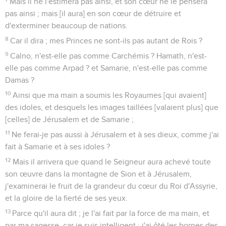
Mais il ne l'estimera pas ainsi, et son cœur ne le pensera
pas ainsi ; mais [il aura] en son cœur de détruire et
d'exterminer beaucoup de nations.
8
Car il dira ; mes Princes ne sont-ils pas autant de Rois ?
9
Calno, n'est-elle pas comme Carchémis ? Hamath, n'est-
elle pas comme Arpad ? et Samarie, n'est-elle pas comme
Damas ?
10
Ainsi que ma main a soumis les Royaumes [qui avaient]
des idoles, et desquels les images taillées [valaient plus] que
[celles] de Jérusalem et de Samarie ;
11
Ne ferai-je pas aussi à Jérusalem et à ses dieux, comme j'ai
fait à Samarie et à ses idoles ?
12
Mais il arrivera que quand le Seigneur aura achevé toute
son œuvre dans la montagne de Sion et à Jérusalem,
j'examinerai le fruit de la grandeur du cœur du Roi d'Assyrie,
et la gloire de la fierté de ses yeux.
13
Parce qu'il aura dit ; je l'ai fait par la force de ma main, et
par ma sagesse, car je suis intelligent ; j'ai ôté les bornes des