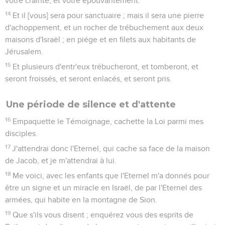
votre crainte, et votre épouvantement.
14
Et il [vous] sera pour sanctuaire ; mais il sera une pierre
d'achoppement, et un rocher de trébuchement aux deux
maisons d'Israël ; en piége et en filets aux habitants de
Jérusalem.
15
Et plusieurs d'entr'eux trébucheront, et tomberont, et
seront froissés, et seront enlacés, et seront pris.
Une période de silence et d'attente
16
Empaquette le Témoignage, cachette la Loi parmi mes
disciples.
17
J'attendrai donc l'Eternel, qui cache sa face de la maison
de Jacob, et je m'attendrai à lui.
18
Me voici, avec les enfants que l'Eternel m'a donnés pour
être un signe et un miracle en Israël, de par l'Eternel des
armées, qui habite en la montagne de Sion.
19
Que s'ils vous disent ; enquérez vous des esprits de