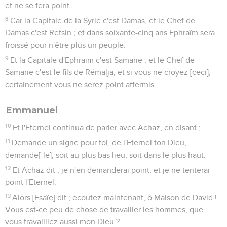
et ne se fera point.
8
Car la Capitale de la Syrie c'est Damas, et le Chef de
Damas c'est Retsin ; et dans soixante-cinq ans Ephraïm sera
froissé pour n'être plus un peuple.
9
Et la Capitale d'Ephraïm c'est Samarie ; et le Chef de
Samarie c'est le fils de Rémalja, et si vous ne croyez [ceci],
certainement vous ne serez point affermis.
Emmanuel
10
Et l'Eternel continua de parler avec Achaz, en disant ;
11
Demande un signe pour toi, de l'Eternel ton Dieu,
demande[-le], soit au plus bas lieu, soit dans le plus haut.
12
Et Achaz dit ; je n'en demanderai point, et je ne tenterai
point l'Eternel.
13
Alors [Esaïe] dit ; ecoutez maintenant, ô Maison de David !
Vous est-ce peu de chose de travailler les hommes, que
vous travailliez aussi mon Dieu ?