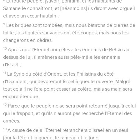
Et tout le peuple, [savoir] Ephraïm, et les habitants de
Samarie le connaîtront, et [néanmoins] ils diront avec orgueil
et avec un cœur hautain ;
9
Les briques sont tombées, mais nous bâtirons de pierres de
taille ; les figuiers sauvages ont été coupés, mais nous les
changerons en cèdres.
10
Après que l'Eternel aura élevé les ennemis de Retsin au-
dessus de lui, il amènera aussi pêle-mêle les ennemis
d'Israël ;
11
La Syrie du côté d'Orient, et les Philistins du côté
d'Occident, qui dévoreront Israël à gueule ouverte. Malgré
tout cela il ne fera point cesser sa colère, mais sa main sera
encore étendue.
12
Parce que le peuple ne se sera point retourné jusqu'à celui
qui le frappait, et qu'ils n'auront pas recherché l'Eternel des
armées.
13
A cause de cela l'Eternel retranchera d'Israël en un seul
jour la tête et la queue, le rameau et le jonc.