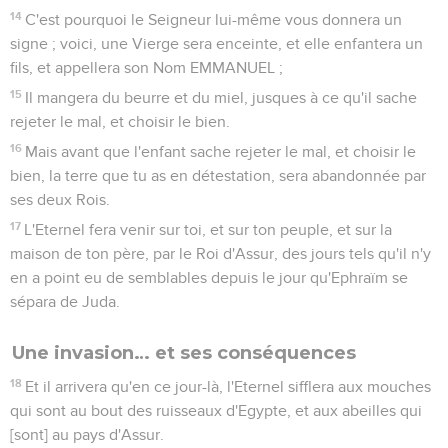
14
C'est pourquoi le Seigneur lui-même vous donnera un
signe ; voici, une Vierge sera enceinte, et elle enfantera un
fils, et appellera son Nom EMMANUEL ;
15
Il mangera du beurre et du miel, jusques à ce qu'il sache
rejeter le mal, et choisir le bien.
16
Mais avant que l'enfant sache rejeter le mal, et choisir le
bien, la terre que tu as en détestation, sera abandonnée par
ses deux Rois.
17
L'Eternel fera venir sur toi, et sur ton peuple, et sur la
maison de ton père, par le Roi d'Assur, des jours tels qu'il n'y
en a point eu de semblables depuis le jour qu'Ephraïm se
sépara de Juda.
Une invasion… et ses conséquences
18
Et il arrivera qu'en ce jour-là, l'Eternel sifflera aux mouches
qui sont au bout des ruisseaux d'Egypte, et aux abeilles qui
[sont] au pays d'Assur.