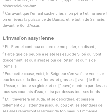
Mahersalal-has-baz.
4
Car avant que l'enfant sache crier, mon père ! et ma mère !
on enlèvera la puissance de Damas, et le butin de Samarie,
devant le Roi d'Assur.
L'invasion assyrienne
5
Et l'Eternel continua encore de me parler, en disant ;
6
Parce que ce peuple a rejeté les eaux de Siloé qui vont
doucement, et qu'il s'est réjoui de Retsin, et du fils de
Rémalja ;
7
Pour cette cause, voici, le Seigneur s'en va faire venir sur
eux les eaux du fleuve, fortes, et grosses, [savoir] le Roi
d'Assur, et toute sa gloire, et ce [fleuve] montera par-dessus
tous ses courants d'eau, et ira par-dessus tous ses bords.
8
Et il traversera en Juda, et se débordera, et passera
tellement qu'il atteindra jusqu'au cou ; et les étendues de
ses ailes rempliront la largeur de ton pays, ô Emmanuel !