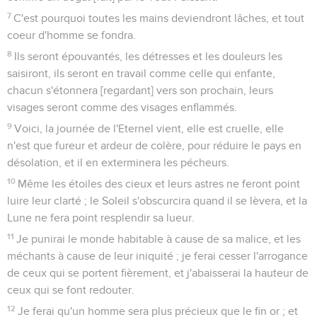
7
C'est pourquoi toutes les mains deviendront lâches, et tout
coeur d'homme se fondra.
8
Ils seront épouvantés, les détresses et les douleurs les
saisiront, ils seront en travail comme celle qui enfante,
chacun s'étonnera [regardant] vers son prochain, leurs
visages seront comme des visages enflammés.
9
Voici, la journée de l'Eternel vient, elle est cruelle, elle
n'est que fureur et ardeur de colère, pour réduire le pays en
désolation, et il en exterminera les pécheurs.
10
Même les étoiles des cieux et leurs astres ne feront point
luire leur clarté ; le Soleil s'obscurcira quand il se lèvera, et la
Lune ne fera point resplendir sa lueur.
11
Je punirai le monde habitable à cause de sa malice, et les
méchants à cause de leur iniquité ; je ferai cesser l'arrogance
de ceux qui se portent fièrement, et j'abaisserai la hauteur de
ceux qui se font redouter.
12
Je ferai qu'un homme sera plus précieux que le fin or ; et