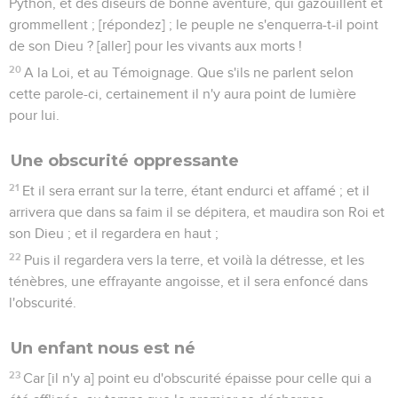
Python, et des diseurs de bonne aventure, qui gazouillent et
grommellent ; [répondez] ; le peuple ne s'enquerra-t-il point
de son Dieu ? [aller] pour les vivants aux morts !
20
A la Loi, et au Témoignage. Que s'ils ne parlent selon
cette parole-ci, certainement il n'y aura point de lumière
pour lui.
Une obscurité oppressante
21
Et il sera errant sur la terre, étant endurci et affamé ; et il
arrivera que dans sa faim il se dépitera, et maudira son Roi et
son Dieu ; et il regardera en haut ;
22
Puis il regardera vers la terre, et voilà la détresse, et les
ténèbres, une effrayante angoisse, et il sera enfoncé dans
l'obscurité.
Un enfant nous est né
23
Car [il n'y a] point eu d'obscurité épaisse pour celle qui a