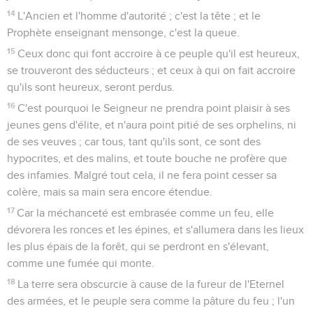
14
L'Ancien et l'homme d'autorité ; c'est la tête ; et le
Prophète enseignant mensonge, c'est la queue.
15
Ceux donc qui font accroire à ce peuple qu'il est heureux,
se trouveront des séducteurs ; et ceux à qui on fait accroire
qu'ils sont heureux, seront perdus.
16
C'est pourquoi le Seigneur ne prendra point plaisir à ses
jeunes gens d'élite, et n'aura point pitié de ses orphelins, ni
de ses veuves ; car tous, tant qu'ils sont, ce sont des
hypocrites, et des malins, et toute bouche ne profère que
des infamies. Malgré tout cela, il ne fera point cesser sa
colère, mais sa main sera encore étendue.
17
Car la méchanceté est embrasée comme un feu, elle
dévorera les ronces et les épines, et s'allumera dans les lieux
les plus épais de la forêt, qui se perdront en s'élevant,
comme une fumée qui monte.
18
La terre sera obscurcie à cause de la fureur de l'Eternel
des armées, et le peuple sera comme la pâture du feu ; l'un