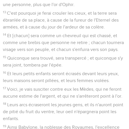
une personne, plus que l'or d'Ophir.
13
C'est pourquoi je ferai crouler les cieux, et la terre sera
ébranlée de sa place, à cause de la fureur de l'Eternel des
armées, et à cause du jour de l'ardeur de sa colère.
14
Et [chacun] sera comme un chevreuil qui est chassé, et
comme une brebis que personne ne retire ; chacun tournera
visage vers son peuple, et chacun s'enfuira vers son pays.
15
Quiconque sera trouvé, sera transpercé ; et quiconque s'y
sera joint, tombera par l'épée.
16
Et leurs petits enfants seront écrasés devant leurs yeux,
leurs maisons seront pillées, et leurs femmes violées.
17
Voici, je vais susciter contre eux les Mèdes, qui ne feront
aucune estime de l'argent, et qui ne s'arrêteront point à l'or.
18
Leurs arcs écraseront les jeunes gens, et ils n'auront point
de pitié du fruit du ventre, leur oeil n'épargnera point les
enfants.
19
Ainsi Babylone, la noblesse des Royaumes, l'excellence