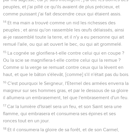
peuples, et j'ai pillé ce qu'ils avaient de plus précieux, et
comme puissant j'ai fait descendre ceux qui étaient assis.
14
Et ma main a trouvé comme un nid les richesses des
peuples ; et ainsi qu'on rassemble les œufs délaissés, ainsi
ai-je rassemblé toute la terre, et il n'y a eu personne qui ait
remué l'aile, ou qui ait ouvert le bec, ou qui ait grommelé.
15
La cognée se glorifiera-t-elle contre celui qui en coupe ?
Ou la scie se magnifiera-t-elle contre celui qui la remue ?
Comme si la verge se remuait contre ceux qui la lèvent en
haut, et que le bâton s'élevât, [comme] s'il n'était pas du bois.
16
C'est pourquoi le Seigneur, l'Eternel des armées enverra la
maigreur sur ses hommes gras, et par le dessous de sa gloire
il allumera un embrasement, tel que l'embrasement d'un feu.
17
Car la lumière d'Israël sera un feu, et son Saint sera une
flamme, qui embrasera et consumera ses épines et ses
ronces tout en un jour.
18
Et il consumera la gloire de sa forêt, et de son Carmel,