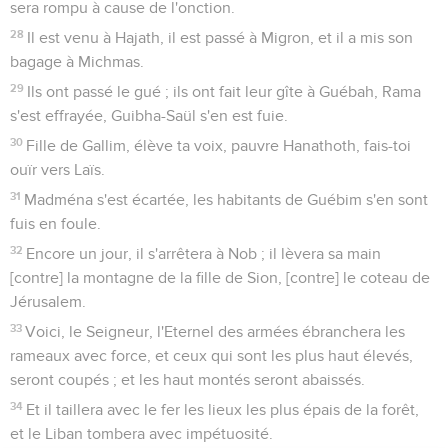
sera rompu à cause de l'onction.
28
Il est venu à Hajath, il est passé à Migron, et il a mis son
bagage à Michmas.
29
Ils ont passé le gué ; ils ont fait leur gîte à Guébah, Rama
s'est effrayée, Guibha-Saül s'en est fuie.
30
Fille de Gallim, élève ta voix, pauvre Hanathoth, fais-toi
ouïr vers Laïs.
31
Madména s'est écartée, les habitants de Guébim s'en sont
fuis en foule.
32
Encore un jour, il s'arrêtera à Nob ; il lèvera sa main
[contre] la montagne de la fille de Sion, [contre] le coteau de
Jérusalem.
33
Voici, le Seigneur, l'Eternel des armées ébranchera les
rameaux avec force, et ceux qui sont les plus haut élevés,
seront coupés ; et les haut montés seront abaissés.
34
Et il taillera avec le fer les lieux les plus épais de la forêt,
et le Liban tombera avec impétuosité.