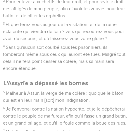
2
Pour enlever aux chétifs de leur droit, et pour ravir le droit
des affligés de mon peuple, afin d'avoir les veuves pour leur
butin, et de piller les orphelins.
3
Et que ferez-vous au jour de la visitation, et de la ruine
éclatante qui viendra de loin ? vers qui recourrez-vous pour
avoir du secours, et où laisserez-vous votre gloire ?
4
Sans qu'aucun soit courbé sous les prisonniers, ils
tomberont même sous ceux qui auront été tués. Malgré tout
cela il ne fera point cesser sa colère, mais sa main sera
encore étendue.
L'Assyrie a dépassé les bornes
5
Malheur à Assur, la verge de ma colère ; quoique le bâton
qui est en leur main [soit] mon indignation.
6
Je l'enverrai contre la nation hypocrite, et je le dépêcherai
contre le peuple de ma fureur, afin qu'il fasse un grand butin,
et un grand pillage, et qu'il le foule comme la boue des rues.
7