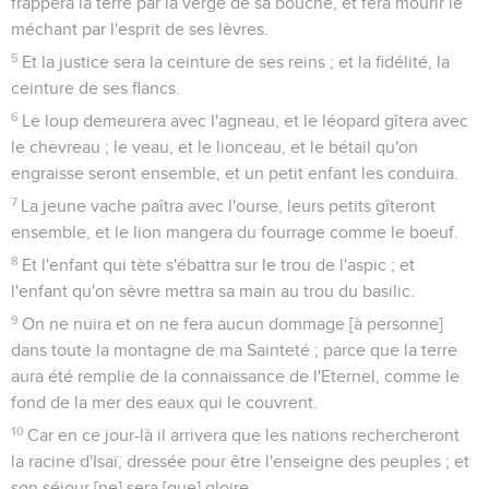
frappera la terre par la verge de sa bouche, et fera mourir le
méchant par l'esprit de ses lèvres.
5
Et la justice sera la ceinture de ses reins ; et la fidélité, la
ceinture de ses flancs.
6
Le loup demeurera avec l'agneau, et le léopard gîtera avec
le chevreau ; le veau, et le lionceau, et le bétail qu'on
engraisse seront ensemble, et un petit enfant les conduira.
7
La jeune vache paîtra avec l'ourse, leurs petits gîteront
ensemble, et le lion mangera du fourrage comme le boeuf.
8
Et l'enfant qui tète s'ébattra sur le trou de l'aspic ; et
l'enfant qu'on sèvre mettra sa main au trou du basilic.
9
On ne nuira et on ne fera aucun dommage [à personne]
dans toute la montagne de ma Sainteté ; parce que la terre
aura été remplie de la connaissance de l'Eternel, comme le
fond de la mer des eaux qui le couvrent.
10
Car en ce jour-là il arrivera que les nations rechercheront
la racine d'Isaï, dressée pour être l'enseigne des peuples ; et
son séjour [ne] sera [que] gloire.