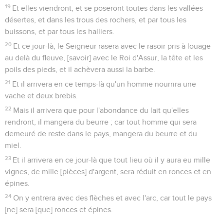
19
Et elles viendront, et se poseront toutes dans les vallées
désertes, et dans les trous des rochers, et par tous les
buissons, et par tous les halliers.
20
Et ce jour-là, le Seigneur rasera avec le rasoir pris à louage
au delà du fleuve, [savoir] avec le Roi d'Assur, la tête et les
poils des pieds, et il achèvera aussi la barbe.
21
Et il arrivera en ce temps-là qu'un homme nourrira une
vache et deux brebis.
22
Mais il arrivera que pour l'abondance du lait qu'elles
rendront, il mangera du beurre ; car tout homme qui sera
demeuré de reste dans le pays, mangera du beurre et du
miel.
23
Et il arrivera en ce jour-là que tout lieu où il y aura eu mille
vignes, de mille [pièces] d'argent, sera réduit en ronces et en
épines.
24
On y entrera avec des flèches et avec l'arc, car tout le pays
[ne] sera [que] ronces et épines.