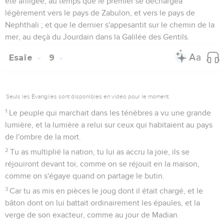
été affligée, au temps que le premier se déchargea
légèrement vers le pays de Zabulon, et vers le pays de
Nephthali ; et que le dernier s'appesantit sur le chemin de la
mer, au deçà du Jourdain dans la Galilée des Gentils.
Esaïe
9
Seuls les Évangiles sont disponibles en vidéo pour le moment.
1
Le peuple qui marchait dans les ténèbres a vu une grande
lumière, et la lumière a relui sur ceux qui habitaient au pays
de l'ombre de la mort.
2
Tu as multiplié la nation, tu lui as accru la joie, ils se
réjouiront devant toi, comme on se réjouit en la maison,
comme on s'égaye quand on partage le butin.
3
Car tu as mis en pièces le joug dont il était chargé, et le
bâton dont on lui battait ordinairement les épaules, et la
verge de son exacteur, comme au jour de Madian.