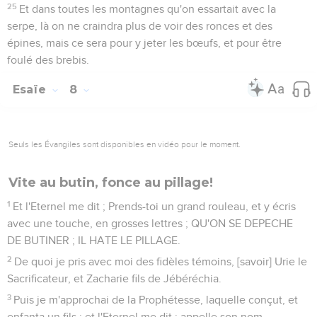
25
Et dans toutes les montagnes qu'on essartait avec la
serpe, là on ne craindra plus de voir des ronces et des
épines, mais ce sera pour y jeter les bœufs, et pour être
foulé des brebis.
Esaïe
8
Seuls les Évangiles sont disponibles en vidéo pour le moment.
Vite au butin, fonce au pillage!
1
Et l'Eternel me dit ; Prends-toi un grand rouleau, et y écris
avec une touche, en grosses lettres ; QU'ON SE DEPECHE
DE BUTINER ; IL HATE LE PILLAGE.
2
De quoi je pris avec moi des fidèles témoins, [savoir] Urie le
Sacrificateur, et Zacharie fils de Jébéréchia.
3
Puis je m'approchai de la Prophétesse, laquelle conçut, et
enfanta un fils ; et l'Eternel me dit ; appelle son nom