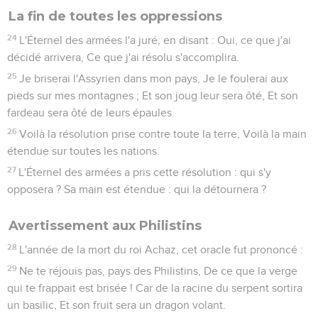
briller leur lumière, Le soleil s'obscurcira dès son lever, Et la
lune ne fera plus luire sa clarté.
11
Je punirai le monde pour sa malice, Et les méchants pour
leurs iniquités ; Je ferai cesser l'orgueil des hautains, Et
j'abattrai l'arrogance des tyrans.
12
Je rendrai les hommes plus rares que l'or fin, Je les rendrai
plus rares que l'or d'Ophir.
13
C'est pourquoi j'ébranlerai les cieux, Et la terre sera
secouée sur sa base, Par la colère de l'Éternel des armées,
Au jour de son ardente fureur.
14
Alors, comme une gazelle effarouchée, Comme un
troupeau sans berger, Chacun se tournera vers son peuple,
Chacun fuira vers son pays ;
15
Tous ceux qu'on trouvera seront percés, Et tous ceux
qu'on saisira tomberont par l'épée.
16
Leurs enfants seront écrasés sous leurs yeux, Leurs
maisons seront pillées, et leurs femmes violées.