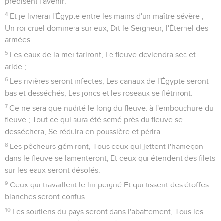
harpe, Et mon coeur sur Kir Harès.
12
On voit Moab, qui se fatigue sur les hauts lieux ; Il entre
dans son sanctuaire pour prier, et il ne peut rien obtenir.
13
Telle est la parole que l'Éternel a prononcée dès
longtemps sur Moab.
14
Et maintenant l'Éternel parle, et dit : Dans trois ans, comme
les années d'un mercenaire, La gloire de Moab sera l'objet
du mépris, Avec toute cette grande multitude ; Et ce qui
restera sera peu de chose, presque rien.
Esaïe
17
Seuls les Évangiles sont disponibles en vidéo pour le moment.
Décadence des royaumes de Damas et
d'Israël