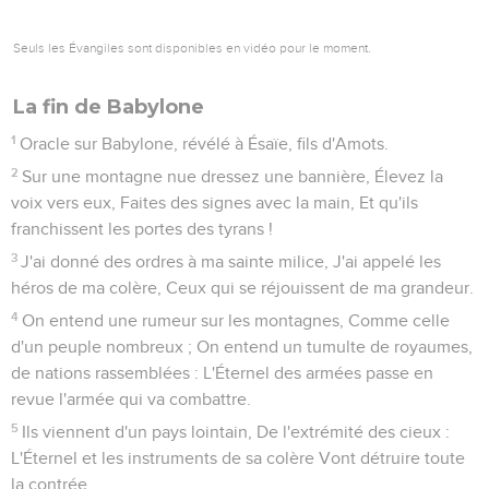
O mon peuple, qui habites en Sion, ne crains pas l'Assyrien !
Il te frappe de la verge, Et il lève son bâton sur toi, comme
faisaient les Égyptiens.
25
Mais, encore un peu de temps, Et le châtiment cessera,
Puis ma colère se tournera contre lui pour l'anéantir.
26
L'Éternel des armées agitera le fouet contre lui, Comme il
frappa Madian au rocher d'Oreb ; Et, de même qu'il leva son
bâton sur la mer, Il le lèvera encore, comme en Égypte.
L'ennemi approche de Jérusalem
27
En ce jour, son fardeau sera ôté de dessus ton épaule, Et
son joug de dessus ton cou ; Et la graisse fera éclater le joug.
28
Il marche sur Ajjath, traverse Migron, Laisse ses bagages à
Micmasch.
29
Ils passent le défilé, Ils couchent à Guéba ; Rama tremble,
Guibea de Saül prend la fuite.
30
Fais éclater ta voix, fille de Gallim ! Prends garde, Laïs !