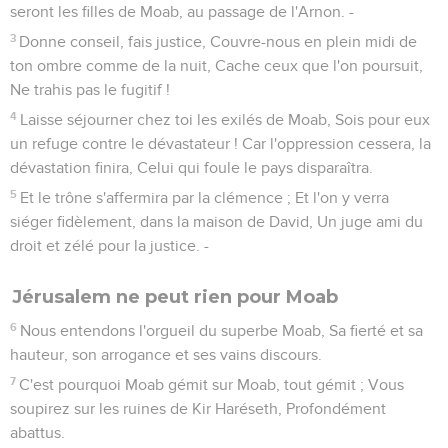
trônes tous les rois des nations.
10
Tous prennent la parole pour te dire : Toi aussi, tu es sans
force comme nous, Tu es devenu semblable à nous !
11
Ta magnificence est descendue dans le séjour des morts,
Avec le son de tes luths ; Sous toi est une couche de vers, Et
les vers sont ta couverture.
12
Te voilà tombé du ciel, Astre brillant, fils de l'aurore ! Tu es
abattu à terre, Toi, le vainqueur des nations !
13
Tu disais en ton coeur : Je monterai au ciel, J'élèverai mon
trône au-dessus des étoiles de Dieu ; Je m'assiérai sur la
montagne de l'assemblée, A l'extrémité du septentrion ;
14
Je monterai sur le sommet des nues, Je serai semblable
au Très Haut.
15
Mais tu as été précipité dans le séjour des morts, Dans les
profondeurs de la fosse.
16
Ceux qui te voient fixent sur toi leurs regards, Ils te
considèrent attentivement : Est-ce là cet homme qui faisait