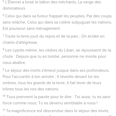
Esaïe
12
Seuls les Évangiles sont disponibles en vidéo pour le moment.
Louange au Dieu sauveur
1
Tu diras en ce jour-là : Je te loue, ô Éternel ! Car tu as été
irrité contre moi, Ta colère s'est apaisée, et tu m'as consolé.
2
Voici, Dieu est ma délivrance, Je serai plein de confiance,
et je ne craindrai rien ; Car l'Éternel, l'Éternel est ma force et
le sujet de mes louanges ; C'est lui qui m'a sauvé.
3
Vous puiserez de l'eau avec joie Aux sources du salut,
4
Et vous direz en ce jour-là : Louez l'Éternel, invoquez son
nom, Publiez ses oeuvres parmi les peuples, Rappelez la
grandeur de son nom !
5
Célébrez l'Éternel, car il a fait des choses magnifiques :
Qu'elles soient connues par toute la terre !