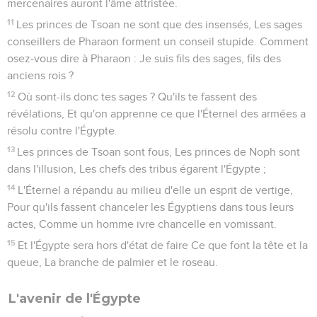
1
Oracle sur Damas. Voici, Damas ne sera plus une ville, Elle
ne sera qu'un monceau de ruines.
2
Les villes d'Aroër sont abandonnées, Elles sont livrées aux
troupeaux ; Ils s'y couchent, et personne ne les effraie.
3
C'en est fait de la forteresse d'Éphraïm, Et du royaume de
Damas, et du reste de la Syrie : Il en sera comme de la gloire
des enfants d'Israël, Dit l'Éternel des armées.
4
En ce jour, la gloire de Jacob sera affaiblie, Et la graisse de
sa chair s'évanouira.
5
Il en sera comme quand le moissonneur récolte les blés, Et
que son bras coupe les épis ; Comme quand on ramasse les
épis, Dans la vallée de Rephaïm.
6
Il en restera un grappillage, comme quand on secoue
l'olivier, Deux, trois olives, au haut de la cime, Quatre, cinq,
dans ses branches à fruits, Dit l'Éternel, le Dieu d'Israël.
7
En ce jour, l'homme regardera vers son créateur, Et ses
yeux se tourneront vers le Saint d'Israël ;