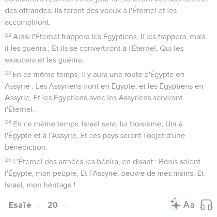
13
Les nations grondent comme grondent les grandes eaux...
Il les menace, et elles fuient au loin, Chassées comme la
balle des montagnes au souffle du vent, Comme la poussière
par un tourbillon.
14
Quand vient le soir, voici, c'est une ruine soudaine ; Avant
le matin, ils ne sont plus ! Voilà le partage de ceux qui nous
dépouillent, Le sort de ceux qui nous pillent.
Esaïe
18
Seuls les Évangiles sont disponibles en vidéo pour le moment.
Avertissement aux ambassadeurs
éthiopiens
1
Terre, où retentit le cliquetis des armes, Au delà des
fleuves de l'Éthiopie !
2