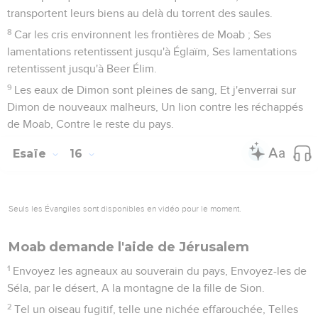
et tes agitations, Et après la dure servitude qui te fut
imposée,
4
Alors tu prononceras ce chant sur le roi de Babylone, Et tu
diras : Eh quoi ! le tyran n'est plus ! L'oppression a cessé !
5
L'Éternel a brisé le bâton des méchants, La verge des
dominateurs.
6
Celui qui dans sa fureur frappait les peuples, Par des coups
sans relâche, Celui qui dans sa colère subjuguait les nations,
Est poursuivi sans ménagement.
7
Toute la terre jouit du repos et de la paix ; On éclate en
chants d'allégresse,
8
Les cyprès même, les cèdres du Liban, se réjouissent de ta
chute : Depuis que tu es tombé, personne ne monte pour
nous abattre.
9
Le séjour des morts s'émeut jusque dans ses profondeurs,
Pour t'accueillir à ton arrivée ; Il réveille devant toi les
ombres, tous les grands de la terre, Il fait lever de leurs