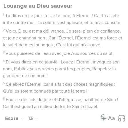
19
Le reste des arbres de sa forêt pourra être compté, Et un
enfant en écrirait le nombre.
Les survivants d'Israël
20
En ce jour-là, Le reste d'Israël et les réchappés de la
maison de Jacob, Cesseront de s'appuyer sur celui qui les
frappait ; Ils s'appuieront avec confiance sur l'Éternel, le Saint
d'Israël.
21
Le reste reviendra, le reste de Jacob, Au Dieu puissant.
22
Quand ton peuple, ô Israël, serait comme le sable de la
mer, Un reste seulement reviendra ; La destruction est
résolue, elle fera déborder la justice.
23
Et cette destruction qui a été résolue, Le Seigneur,
l'Éternel des armées, l'accomplira dans tout le pays.
N'ayez pas peur de l'Assyrie
24
Cependant, ainsi parle le Seigneur, l'Éternel des armées :