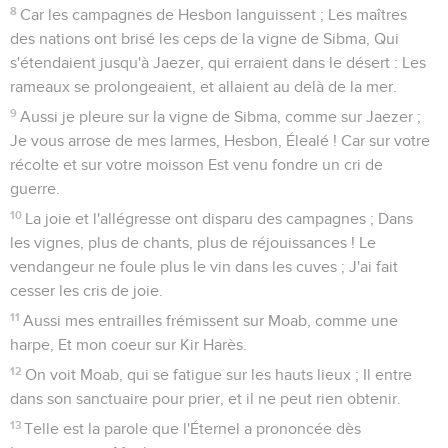
trembler la terre, Qui ébranlait les royaumes,
17
Qui réduisait le monde en désert, Qui ravageait les villes,
Et ne relâchait point ses prisonniers ?
18
Tous les rois des nations, oui, tous, Reposent avec
honneur, chacun dans son tombeau.
19
Mais toi, tu as été jeté loin de ton sépulcre, Comme un
rameau qu'on dédaigne, Comme une dépouille de gens tués
à coups d'épée, Et précipités sur les pierres d'une fosse,
Comme un cadavre foulé aux pieds.
20
Tu n'es pas réuni à eux dans le sépulcre, Car tu as détruit
ton pays, tu as fait périr ton peuple : On ne parlera plus
jamais de la race des méchants.
21
Préparez le massacre des fils, A cause de l'iniquité de leurs
pères ! Qu'ils ne se relèvent pas pour conquérir la terre, Et
remplir le monde d'ennemis ! -
22
Je me lèverai contre eux, Dit l'Éternel des armées ;
J'anéantirai le nom et la trace de Babylone, Ses descendants