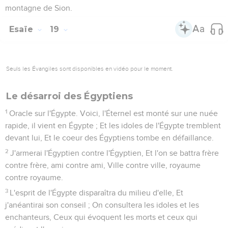
Nous entendons l'orgueil du superbe Moab, Sa fierté et sa
hauteur, son arrogance et ses vains discours.
7
C'est pourquoi Moab gémit sur Moab, tout gémit ; Vous
soupirez sur les ruines de Kir Haréseth, Profondément
abattus.
8
Car les campagnes de Hesbon languissent ; Les maîtres
des nations ont brisé les ceps de la vigne de Sibma, Qui
s'étendaient jusqu'à Jaezer, qui erraient dans le désert : Les
rameaux se prolongeaient, et allaient au delà de la mer.
9
Aussi je pleure sur la vigne de Sibma, comme sur Jaezer ;
Je vous arrose de mes larmes, Hesbon, Élealé ! Car sur votre
récolte et sur votre moisson Est venu fondre un cri de
guerre.
10
La joie et l'allégresse ont disparu des campagnes ; Dans
les vignes, plus de chants, plus de réjouissances ! Le
vendangeur ne foule plus le vin dans les cuves ; J'ai fait
cesser les cris de joie.
11
Aussi mes entrailles frémissent sur Moab, comme une