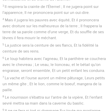
3
Que ferez-vous au jour du châtiment, Et de la ruine qui du
lointain fondra sur vous ? Vers qui fuirez-vous, pour avoir du
secours, Et où laisserez-vous votre gloire ?
4
Les uns seront courbés parmi les captifs, Les autres
tomberont parmi les morts. Malgré tout cela, sa colère ne
s'apaise point, Et sa main est encore étendue.
L'Assyrie a dépassé les bornes
5
Malheur à l'Assyrien, verge de ma colère ! La verge dans sa
main, c'est l'instrument de ma fureur.
6
Je l'ai lâché contre une nation impie, Je l'ai fait marcher
contre le peuple de mon courroux, Pour qu'il se livre au
pillage et fasse du butin, Pour qu'il le foule aux pieds comme
la boue des rues.
7
Mais il n'en juge pas ainsi, Et ce n'est pas là la pensée de
son coeur ; Il ne songe qu'à détruire, Qu'à exterminer les
nations en foule.