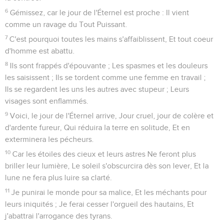
malheur à toi, Anathoth !
31
Madména se disperse, Les habitants de Guébim sont en
fuite.
32
Encore un jour de halte à Nob, Et il menace de sa main la
montagne de la fille de Sion, La colline de Jérusalem.
33
Voici, le Seigneur, l'Éternel des armées, Brise les rameaux
avec violence : Les plus grands sont coupés, Les plus élevés
sont abattus.
34
Il renverse avec le fer les taillis de la forêt, Et le Liban
tombe sous le Puissant.
Esaïe
11
Seuls les Évangiles sont disponibles en vidéo pour le moment.
Un nouveau David