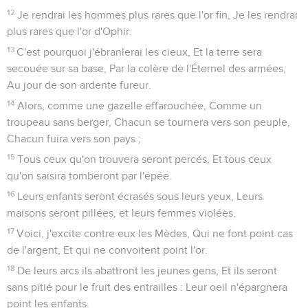
1
Puis un rameau sortira du tronc d'Isaï, Et un rejeton naîtra
de ses racines.
2
L'Esprit de l'Éternel reposera sur lui : Esprit de sagesse et
d'intelligence, Esprit de conseil et de force, Esprit de
connaissance et de crainte de l'Éternel.
3
Il respirera la crainte de l'Éternel ; Il ne jugera point sur
l'apparence, Il ne prononcera point sur un ouï-dire.
4
Mais il jugera les pauvres avec équité, Et il prononcera
avec droiture sur les malheureux de la terre ; Il frappera la
terre de sa parole comme d'une verge, Et du souffle de ses
lèvres il fera mourir le méchant.
5
La justice sera la ceinture de ses flancs, Et la fidélité la
ceinture de ses reins.
6
Le loup habitera avec l'agneau, Et la panthère se couchera
avec le chevreau ; Le veau, le lionceau, et le bétail qu'on
engraisse, seront ensemble, Et un petit enfant les conduira.
7
La vache et l'ourse auront un même pâturage, Leurs petits