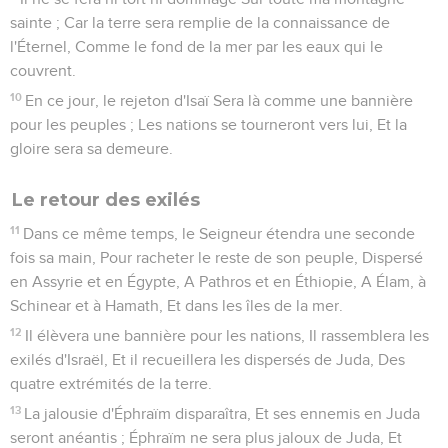
8
Car il dit : Mes princes ne sont-ils pas autant de rois ?
9
N'en a-t-il pas été de Calno comme de Carkemisch ? N'en
a-t-il pas été de Hamath comme d'Arpad ? N'en a-t-il pas été
de Samarie comme de Damas ?
10
De même que ma main a atteint les royaumes des idoles,
Où il y avait plus d'images qu'à Jérusalem et à Samarie,
11
Ce que j'ai fait à Samarie et à ses idoles, Ne le ferai-je pas
à Jérusalem et à ses images ?
12
Mais, quand le Seigneur aura accompli toute son oeuvre
Sur la montagne de Sion et à Jérusalem, Je punirai le roi
d'Assyrie pour le fruit de son coeur orgueilleux, Et pour
l'arrogance de ses regards hautains.
13
Car il dit : C'est par la force de ma main que j'ai agi, C'est
par ma sagesse, car je suis intelligent ; J'ai reculé les limites
des peuples, et pillé leurs trésors, Et, comme un héros, j'ai
renversé ceux qui siégeaient sur des trônes ;
14
J'ai mis la main sur les richesses des peuples, comme sur