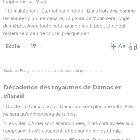
et sa postérité, dit l'Éternel.
23
J'en ferai le gîte du hérisson et un marécage, Et je la
balaierai avec le balai de la destruction, Dit l'Éternel des
armées.
La fin de toutes les oppressions
24
L'Éternel des armées l'a juré, en disant : Oui, ce que j'ai
décidé arrivera, Ce que j'ai résolu s'accomplira.
25
Je briserai l'Assyrien dans mon pays, Je le foulerai aux
pieds sur mes montagnes ; Et son joug leur sera ôté, Et son
fardeau sera ôté de leurs épaules.
26
Voilà la résolution prise contre toute la terre, Voilà la main
étendue sur toutes les nations.
27
L'Éternel des armées a pris cette résolution : qui s'y
opposera ? Sa main est étendue : qui la détournera ?
Avertissement aux Philistins