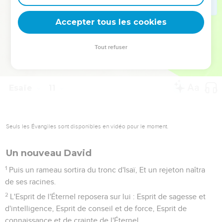
deviennent vos tremplins. Que vous guidiez un ministère, une
équipe, un groupe ou une famille, leur expérience est faite
Accepter tous les cookies
pour vous.
Tout refuser
Je découvre l’événement
Esaïe
10
Seuls les Évangiles sont disponibles en vidéo pour le moment.
Ceux qui provoquent la colère du Seigneur
1
Malheur à ceux qui prononcent des ordonnances iniques,
Et à ceux qui transcrivent des arrêts injustes,
2
Pour refuser justice aux pauvres, Et ravir leur droit aux
malheureux de mon peuple, Pour faire des veuves leur proie,
Et des orphelins leur butin !