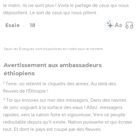
pleurant, la montée de Luchith, Et ils jettent des cris de
détresse sur le chemin de Choronaïm ;
6
Car les eaux de Nimrim sont ravagées, L'herbe est
desséchée, le gazon est détruit, La verdure a disparu.
7
C'est pourquoi ils ramassent ce qui leur reste, Et ils
transportent leurs biens au delà du torrent des saules.
8
Car les cris environnent les frontières de Moab ; Ses
lamentations retentissent jusqu'à Églaïm, Ses lamentations
retentissent jusqu'à Beer Élim.
9
Les eaux de Dimon sont pleines de sang, Et j'enverrai sur
Dimon de nouveaux malheurs, Un lion contre les réchappés
de Moab, Contre le reste du pays.
Esaïe
16
Seuls les Évangiles sont disponibles en vidéo pour le moment.