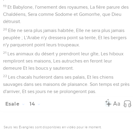
un même gîte ; Et le lion, comme le boeuf, mangera de la
paille.
8
Le nourrisson s'ébattra sur l'antre de la vipère, Et l'enfant
sevré mettra sa main dans la caverne du basilic.
9
Il ne se fera ni tort ni dommage Sur toute ma montagne
sainte ; Car la terre sera remplie de la connaissance de
l'Éternel, Comme le fond de la mer par les eaux qui le
couvrent.
10
En ce jour, le rejeton d'Isaï Sera là comme une bannière
pour les peuples ; Les nations se tourneront vers lui, Et la
gloire sera sa demeure.
Le retour des exilés
11
Dans ce même temps, le Seigneur étendra une seconde
fois sa main, Pour racheter le reste de son peuple, Dispersé
en Assyrie et en Égypte, A Pathros et en Éthiopie, A Élam, à
Schinear et à Hamath, Et dans les îles de la mer.