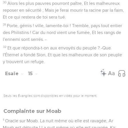
17
Voici, j'excite contre eux les Mèdes, Qui ne font point cas
de l'argent, Et qui ne convoitent point l'or.
18
De leurs arcs ils abattront les jeunes gens, Et ils seront
sans pitié pour le fruit des entrailles : Leur oeil n'épargnera
point les enfants.
19
Et Babylone, l'ornement des royaumes, La fière parure des
Chaldéens, Sera comme Sodome et Gomorrhe, que Dieu
détruisit.
20
Elle ne sera plus jamais habitée, Elle ne sera plus jamais
peuplée ; L'Arabe n'y dressera point sa tente, Et les bergers
n'y parqueront point leurs troupeaux.
21
Les animaux du désert y prendront leur gîte, Les hiboux
rempliront ses maisons, Les autruches en feront leur
demeure Et les boucs y sauteront.
22
Les chacals hurleront dans ses palais, Et les chiens
sauvages dans ses maisons de plaisance. Son temps est près
d'arriver, Et ses jours ne se prolongeront pas.