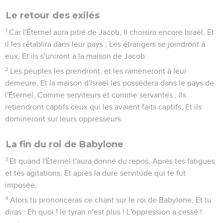
12
Il élèvera une bannière pour les nations, Il rassemblera les
exilés d'Israël, Et il recueillera les dispersés de Juda, Des
quatre extrémités de la terre.
13
La jalousie d'Éphraïm disparaîtra, Et ses ennemis en Juda
seront anéantis ; Éphraïm ne sera plus jaloux de Juda, Et
Juda ne sera plus hostile à Éphraïm.
14
Ils voleront sur l'épaule des Philistins à l'occident, Ils
pilleront ensemble les fils de l'Orient ; Édom et Moab seront
la proie de leurs mains, Et les fils d'Ammon leur seront
assujettis.
15
L'Éternel desséchera la langue de la mer d'Égypte, Et il
lèvera sa main sur le fleuve, en soufflant avec violence : Il le
partagera en sept canaux, Et on le traversera avec des
souliers.
16
Et il y aura une route pour le reste de son peuple, Qui sera
échappé de l'Assyrie, Comme il y en eut une pour Israël, Le
jour où il sortit du pays d'Égypte.