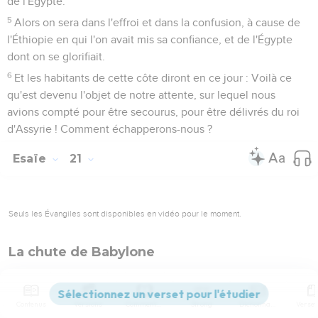
7
En ce temps-là, des offrandes seront apportées à l'Éternel
des armées, Par le peuple fort et vigoureux, Par le peuple
redoutable depuis qu'il existe, Nation puissante et qui écrase
tout, Et dont le pays est coupé par des fleuves ; Elles seront
apportées là où réside le nom de l'Éternel des armées, Sur la
montagne de Sion.
Esaïe
19
Seuls les Évangiles sont disponibles en vidéo pour le moment.
Le désarroi des Égyptiens
1
Oracle sur l'Égypte. Voici, l'Éternel est monté sur une nuée
rapide, il vient en Égypte ; Et les idoles de l'Égypte tremblent
devant lui, Et le coeur des Égyptiens tombe en défaillance.
2
J'armerai l'Égyptien contre l'Égyptien, Et l'on se battra frère
Contenus
Versions
Commentaires
Strong
Dictionnaire
contre frère, ami contre ami, Ville contre ville, royaume