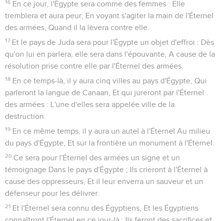
8
Il ne regardera plus vers les autels, Ouvrage de ses mains,
Et il ne contemplera plus ce que ses doigts ont fabriqué, Les
idoles d'Astarté et les statues du soleil.
9
En ce jour, ses villes fortes seront Comme des débris dans
la forêt et sur la cime des montagnes, Abandonnés devant
les enfants d'Israël : Et ce sera un désert.
10
Car tu as oublié le Dieu de ton salut, Tu ne t'es pas
souvenu du rocher de ton refuge. Aussi tu as fait des
plantations d'agrément, Tu as planté des ceps étrangers ;
11
Lorsque tu les plantas, tu les entouras d'une haie, Et
bientôt tu les fis venir en fleurs. Mais la récolte a fui, au
moment de la jouissance : Et la douleur est sans remède.
Le grondement des peuples
12
Oh ! quelle rumeur de peuples nombreux ! Ils mugissent
comme mugit la mer. Quel tumulte de nations ! Elles
grondent comme grondent les eaux puissantes.