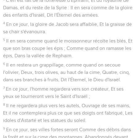
28
L'année de la mort du roi Achaz, cet oracle fut prononcé :
29
Ne te réjouis pas, pays des Philistins, De ce que la verge
qui te frappait est brisée ! Car de la racine du serpent sortira
un basilic, Et son fruit sera un dragon volant.
30
Alors les plus pauvres pourront paître, Et les malheureux
reposer en sécurité ; Mais je ferai mourir ta racine par la faim,
Et ce qui restera de toi sera tué.
31
Porte, gémis ! ville, lamente-toi ! Tremble, pays tout entier
des Philistins ! Car du nord vient une fumée, Et les rangs de
l'ennemi sont serrés. -
32
Et que répondra-t-on aux envoyés du peuple ? -Que
l'Éternel a fondé Sion, Et que les malheureux de son peuple
y trouvent un refuge.
Esaïe
15