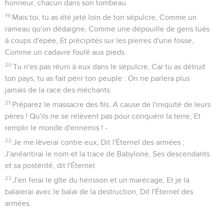
de nations rassemblées : L'Éternel des armées passe en
revue l'armée qui va combattre.
5
Ils viennent d'un pays lointain, De l'extrémité des cieux :
L'Éternel et les instruments de sa colère Vont détruire toute
la contrée.
6
Gémissez, car le jour de l'Éternel est proche : Il vient
comme un ravage du Tout Puissant.
7
C'est pourquoi toutes les mains s'affaiblissent, Et tout coeur
d'homme est abattu.
8
Ils sont frappés d'épouvante ; Les spasmes et les douleurs
les saisissent ; Ils se tordent comme une femme en travail ;
Ils se regardent les uns les autres avec stupeur ; Leurs
visages sont enflammés.
9
Voici, le jour de l'Éternel arrive, Jour cruel, jour de colère et
d'ardente fureur, Qui réduira la terre en solitude, Et en
exterminera les pécheurs.
10
Car les étoiles des cieux et leurs astres Ne feront plus