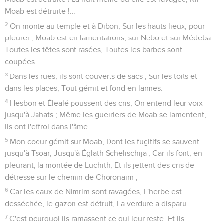
Esaïe
14
Seuls les Évangiles sont disponibles en vidéo pour le moment.
Le retour des exilés
1
Car l'Éternel aura pitié de Jacob, Il choisira encore Israël, Et
il les rétablira dans leur pays ; Les étrangers se joindront à
eux, Et ils s'uniront à la maison de Jacob.
2
Les peuples les prendront, et les ramèneront à leur
demeure, Et la maison d'Israël les possédera dans le pays de
l'Éternel, Comme serviteurs et comme servantes ; Ils
retiendront captifs ceux qui les avaient faits captifs, Et ils
domineront sur leurs oppresseurs.
La fin du roi de Babylone
3
Et quand l'Éternel t'aura donné du repos, Après tes fatigues