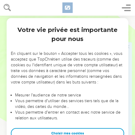
Votre vie privée est importante
pour nous
NE MANQUEZ PAS L’ÉVÉNEMENT
En cliquant sur le bouton « Accepter tous les cookies », vous
DE L’ANNÉE !
acceptez que TopChrétien utilise des traceurs (comme des
cookies ou l'identifiant unique de votre compte utilisateur) et
ET SI LEURS ERREURS POUVAIENT VOUS ÉVITER LES
traite vos données à caractère personnel (comme vos
VOTRES ?
données de navigation et les informations renseignées dans
votre compte utilisateur) dans les buts suivants :
On admire souvent les leaders pour leurs réussites, leur impact,
leur foi ou leur vision. Mais on voit moins les doutes, les erreurs
Mesurer l'audience de notre service
Vous permettre d'utiliser des services tiers tels que de la
et les saisons difficiles qu'ils ont traversés, alors même que ce
vidéo, des cartes du monde…
sont elles qui les ont façonnés.
Vous permettre d'entrer en contact avec notre service de
relation aux utilisateurs.
Dans cette conférence, leaders, entrepreneurs, et responsables
reviennent sur les erreurs marquantes de leur parcours et les
clés pour avancer avec plus de sagesse afin que leurs erreurs
Choisir mes cookies