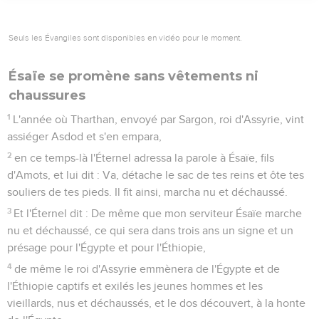
Toi qui envoies sur mer des messagers, Dans des navires
de jonc voguant à la surface des eaux ! Allez, messagers
rapides, vers la nation forte et vigoureuse, Vers ce peuple
redoutable depuis qu'il existe, Nation puissante et qui écrase
tout, Et dont le pays est coupé par des fleuves.
3
Vous tous, habitants du monde, habitants de la terre,
Voyez la bannière qui se dresse sur les montagnes, Écoutez
la trompette qui sonne !
4
Car ainsi m'a parlé l'Éternel : Je regarde tranquillement de
ma demeure, Par la chaleur brillante de la lumière, Et par la
vapeur de la rosée, au temps de la chaude moisson.
5
Mais avant la moisson, quand la pousse est achevée,
Quand la fleur devient un raisin qui mûrit, Il coupe les
sarments avec des serpes, Il enlève, il tranche les ceps...
6
Ils seront tous abandonnés aux oiseaux de proie des
montagnes Et aux bêtes de la terre ; Les oiseaux de proie
passeront l'été sur leurs cadavres, Et les bêtes de la terre y
passeront l'hiver.