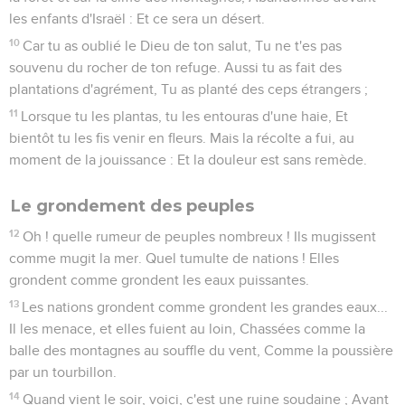
Seuls les Évangiles sont disponibles en vidéo pour le moment.
Complainte sur Moab
1
Oracle sur Moab. La nuit même où elle est ravagée, Ar
Moab est détruite ! La nuit même où elle est ravagée, Kir
Moab est détruite !...
2
On monte au temple et à Dibon, Sur les hauts lieux, pour
pleurer ; Moab est en lamentations, sur Nebo et sur Médeba :
Toutes les têtes sont rasées, Toutes les barbes sont
coupées.
3
Dans les rues, ils sont couverts de sacs ; Sur les toits et
dans les places, Tout gémit et fond en larmes.
4
Hesbon et Élealé poussent des cris, On entend leur voix
jusqu'à Jahats ; Même les guerriers de Moab se lamentent,
Ils ont l'effroi dans l'âme.
5
Mon coeur gémit sur Moab, Dont les fugitifs se sauvent
jusqu'à Tsoar, Jusqu'à Églath Schelischija ; Car ils font, en