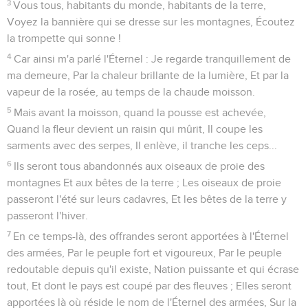
Moab demande l'aide de Jérusalem
1
Envoyez les agneaux au souverain du pays, Envoyez-les de
Séla, par le désert, A la montagne de la fille de Sion.
2
Tel un oiseau fugitif, telle une nichée effarouchée, Telles
seront les filles de Moab, au passage de l'Arnon. -
3
Donne conseil, fais justice, Couvre-nous en plein midi de
ton ombre comme de la nuit, Cache ceux que l'on poursuit,
Ne trahis pas le fugitif !
4
Laisse séjourner chez toi les exilés de Moab, Sois pour eux
un refuge contre le dévastateur ! Car l'oppression cessera, la
dévastation finira, Celui qui foule le pays disparaîtra.
5
Et le trône s'affermira par la clémence ; Et l'on y verra
siéger fidèlement, dans la maison de David, Un juge ami du
droit et zélé pour la justice. -
Jérusalem ne peut rien pour Moab
6