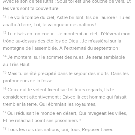
6
Pousse des cris de joie et d'allégresse, habitant de Sion !
Car il est grand au milieu de toi, le Saint d'Israël.
Esaïe
13
Seuls les Évangiles sont disponibles en vidéo pour le moment.
La fin de Babylone
1
Oracle sur Babylone, révélé à Ésaïe, fils d'Amots.
2
Sur une montagne nue dressez une bannière, Élevez la
voix vers eux, Faites des signes avec la main, Et qu'ils
franchissent les portes des tyrans !
3
J'ai donné des ordres à ma sainte milice, J'ai appelé les
héros de ma colère, Ceux qui se réjouissent de ma grandeur.
4
On entend une rumeur sur les montagnes, Comme celle
d'un peuple nombreux ; On entend un tumulte de royaumes,