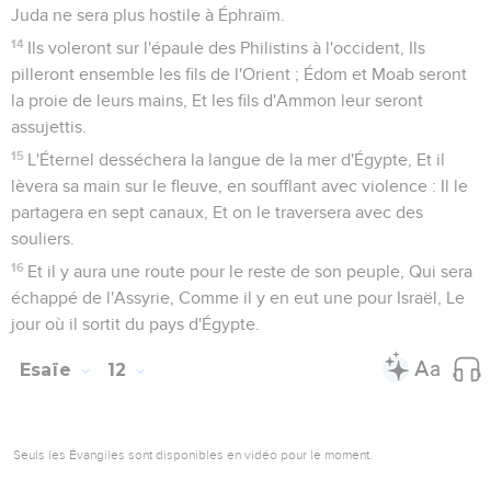
un nid, Et, comme on ramasse des oeufs abandonnés, J'ai
ramassé toute la terre : Nul n'a remué l'aile, Ni ouvert le bec,
ni poussé un cri. -
15
La hache se glorifie-t-elle envers celui qui s'en sert ? Ou la
scie est-elle arrogante envers celui qui la manie ? Comme si
la verge faisait mouvoir celui qui la lève, Comme si le bâton
soulevait celui qui n'est pas du bois !
16
C'est pourquoi le Seigneur, le Seigneur des armées,
enverra Le dépérissement parmi ses robustes guerriers ; Et,
sous sa magnificence, éclatera un embrasement, Comme
l'embrasement d'un feu.
17
La lumière d'Israël deviendra un feu, Et son Saint une
flamme, Qui consumera et dévorera ses épines et ses
ronces, En un seul jour ;
18
Qui consumera, corps et âme, La magnificence de sa forêt
et de ses campagnes. Il en sera comme d'un malade, qui
tombe en défaillance.