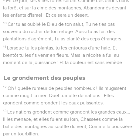
En ce jour, ses villes fortes seront Comme des débris dans
la forêt et sur la cime des montagnes, Abandonnés devant
les enfants d'Israël : Et ce sera un désert.
10
Car tu as oublié le Dieu de ton salut, Tu ne t'es pas
souvenu du rocher de ton refuge. Aussi tu as fait des
plantations d'agrément, Tu as planté des ceps étrangers ;
11
Lorsque tu les plantas, tu les entouras d'une haie, Et
bientôt tu les fis venir en fleurs. Mais la récolte a fui, au
moment de la jouissance : Et la douleur est sans remède.
Le grondement des peuples
12
Oh ! quelle rumeur de peuples nombreux ! Ils mugissent
comme mugit la mer. Quel tumulte de nations ! Elles
grondent comme grondent les eaux puissantes.
13
Les nations grondent comme grondent les grandes eaux...
Il les menace, et elles fuient au loin, Chassées comme la
balle des montagnes au souffle du vent, Comme la poussière
par un tourbillon.