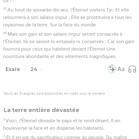
toi ! -
17
Au bout de soixante-dix ans, l'Éternel visitera Tyr, Et elle
retournera à son salaire impur ; Elle se prostituera à tous les
royaumes de la terre, Sur la face du monde.
18
Mais son gain et son salaire impur seront consacrés à
l'Éternel, Ils ne seront ni entassés ni conservés ; Car son gain
fournira pour ceux qui habitent devant l'Éternel Une
nourriture abondante et des vêtements magnifiques.
Esaïe
24
Seuls les Évangiles sont disponibles en vidéo pour le moment.
La terre entière dévastée
1
Voici, l'Éternel dévaste le pays et le rend désert, Il en
bouleverse la face et en disperse les habitants.
2
Et il en est du sacrificateur comme du peuple, Du maître