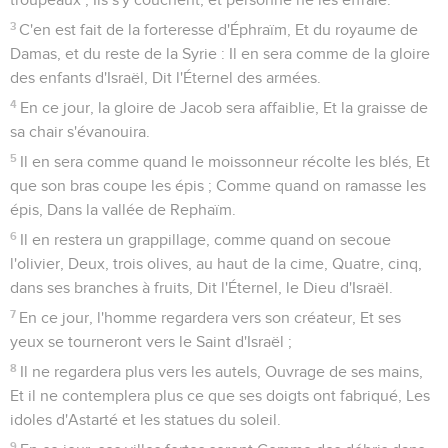
3
C'en est fait de la forteresse d'Éphraïm, Et du royaume de
Damas, et du reste de la Syrie : Il en sera comme de la gloire
des enfants d'Israël, Dit l'Éternel des armées.
4
En ce jour, la gloire de Jacob sera affaiblie, Et la graisse de
sa chair s'évanouira.
5
Il en sera comme quand le moissonneur récolte les blés, Et
que son bras coupe les épis ; Comme quand on ramasse les
épis, Dans la vallée de Rephaïm.
6
Il en restera un grappillage, comme quand on secoue
l'olivier, Deux, trois olives, au haut de la cime, Quatre, cinq,
dans ses branches à fruits, Dit l'Éternel, le Dieu d'Israël.
7
En ce jour, l'homme regardera vers son créateur, Et ses
yeux se tourneront vers le Saint d'Israël ;
8
Il ne regardera plus vers les autels, Ouvrage de ses mains,
Et il ne contemplera plus ce que ses doigts ont fabriqué, Les
idoles d'Astarté et les statues du soleil.
9