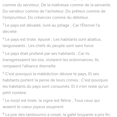
comme du serviteur, De la maîtresse comme de la servante,
Du vendeur comme de l'acheteur, Du prêteur comme de
l'emprunteur, Du créancier comme du débiteur.
3
Le pays est dévasté, livré au pillage ; Car l'Éternel l'a
décrété.
4
Le pays est triste, épuisé ; Les habitants sont abattus,
languissants ; Les chefs du peuple sont sans force.
5
Le pays était profané par ses habitants ; Car ils
transgressaient les lois, violaient les ordonnances, Ils
rompaient l'alliance éternelle.
6
C'est pourquoi la malédiction dévore le pays, Et ses
habitants portent la peine de leurs crimes ; C'est pourquoi
les habitants du pays sont consumés, Et il n'en reste qu'un
petit nombre.
7
Le moût est triste, la vigne est flétrie ; Tous ceux qui
avaient le coeur joyeux soupirent.
8
La joie des tambourins a cessé, la gaîté bruyante a pris fin,