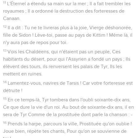
11
L'Éternel a étendu sa main sur la mer ; Il a fait trembler les
royaumes ; Il a ordonné la destruction des forteresses de
Canaan.
12
Il a dit : Tu ne te livreras plus à la joie, Vierge déshonorée,
fille de Sidon ! Lève-toi, passe au pays de Kittim ! Même là, il
n'y aura pas de repos pour toi.
13
Vois les Chaldéens, qui n'étaient pas un peuple, Ces
habitants du désert, pour qui l'Assyrien a fondé un pays ; Ils
élèvent des tours, ils renversent les palais de Tyr, Ils les
mettent en ruines.
14
Lamentez-vous, navires de Tarsis ! Car votre forteresse est
détruite !
15
En ce temps-là, Tyr tombera dans l'oubli soixante-dix ans,
Ce que dure la vie d'un roi. Au bout de soixante-dix ans, il en
sera de Tyr Comme de la prostituée dont parle la chanson : -
16
Prends la harpe, parcours la ville, Prostituée qu'on oublie !
Joue bien, répète tes chants, Pour qu'on se souvienne de