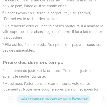
A celui qui est ferme dans ses sentiments Tu assures la
paix, la paix, Parce qu'il se confie en toi.
4
Confiez-vous en l'Éternel à perpétuité, Car l'Éternel,
l'Éternel est le rocher des siècles.
5
Il a renversé ceux qui habitaient les hauteurs, Il a abaissé la
ville superbe ; Il l'a abaissée jusqu'à terre, Il lui a fait toucher
la poussière.
6
Elle est foulée aux pieds, Aux pieds des pauvres, sous les
pas des misérables.
Prière des derniers temps
7
Le chemin du juste est la droiture ; Toi qui es juste, tu
aplanis le sentier du juste.
8
Aussi nous t'attendons, ô Éternel ! sur la voie de tes
jugements ; Notre âme soupire après ton nom et après ton
souvenir.
9
Mon âme te désire pendant la nuit, Et mon esprit te
Contenus
Versions
Commentaires
Strong
Dictionnaire