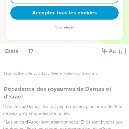
13
Telle est la parole que l'Éternel a prononcée dès
longtemps sur Moab.
Accepter tous les cookies
14
Et maintenant l'Éternel parle, et dit : Dans trois ans, comme
les années d'un mercenaire, La gloire de Moab sera l'objet
Tout refuser
du mépris, Avec toute cette grande multitude ; Et ce qui
restera sera peu de chose, presque rien.
Esaïe
17
Seuls les Évangiles sont disponibles en vidéo pour le moment.
Décadence des royaumes de Damas et
d'Israël
1
Oracle sur Damas. Voici, Damas ne sera plus une ville, Elle
ne sera qu'un monceau de ruines.
2
Les villes d'Aroër sont abandonnées, Elles sont livrées aux
troupeaux ; Ils s'y couchent, et personne ne les effraie.