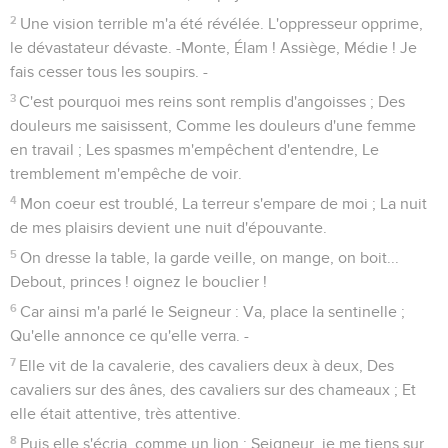
2
Une vision terrible m'a été révélée. L'oppresseur opprime,
le dévastateur dévaste. -Monte, Élam ! Assiège, Médie ! Je
fais cesser tous les soupirs. -
3
C'est pourquoi mes reins sont remplis d'angoisses ; Des
douleurs me saisissent, Comme les douleurs d'une femme
en travail ; Les spasmes m'empêchent d'entendre, Le
tremblement m'empêche de voir.
4
Mon coeur est troublé, La terreur s'empare de moi ; La nuit
de mes plaisirs devient une nuit d'épouvante.
5
On dresse la table, la garde veille, on mange, on boit...
Debout, princes ! oignez le bouclier !
6
Car ainsi m'a parlé le Seigneur : Va, place la sentinelle ;
Qu'elle annonce ce qu'elle verra. -
7
Elle vit de la cavalerie, des cavaliers deux à deux, Des
cavaliers sur des ânes, des cavaliers sur des chameaux ; Et
elle était attentive, très attentive.
8
Puis elle s'écria, comme un lion : Seigneur, je me tiens sur