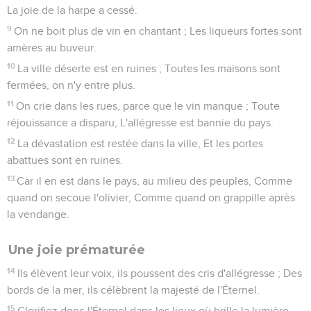
La joie de la harpe a cessé.
9
On ne boit plus de vin en chantant ; Les liqueurs fortes sont
amères au buveur.
10
La ville déserte est en ruines ; Toutes les maisons sont
fermées, on n'y entre plus.
11
On crie dans les rues, parce que le vin manque ; Toute
réjouissance a disparu, L'allégresse est bannie du pays.
12
La dévastation est restée dans la ville, Et les portes
abattues sont en ruines.
13
Car il en est dans le pays, au milieu des peuples, Comme
quand on secoue l'olivier, Comme quand on grappille après
la vendange.
Une joie prématurée
14
Ils élèvent leur voix, ils poussent des cris d'allégresse ; Des
bords de la mer, ils célèbrent la majesté de l'Éternel.
15
Glorifiez donc l'Éternel dans les lieux où brille la lumière,