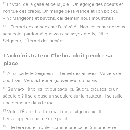
13
Et voici de la gaîté et de la joie ! On égorge des boeufs et
l'on tue des brebis, On mange de la viande et l'on boit du
vin : Mangeons et buvons, car demain nous mourrons ! -
14
L'Éternel des armées me l'a révélé : Non, ce crime ne vous
sera point pardonné que vous ne soyez morts, Dit le
Seigneur, l'Éternel des armées.
L'administrateur Chebna doit perdre sa
place
15
Ainsi parle le Seigneur, l'Éternel des armées : Va vers ce
courtisan, Vers Schebna, gouverneur du palais :
16
Qu'y a-t-il à toi ici, et qui as-tu ici, Que tu creuses ici un
sépulcre ? Il se creuse un sépulcre sur la hauteur, Il se taille
une demeure dans le roc !
17
Voici, l'Éternel te lancera d'un jet vigoureux ; Il
t'enveloppera comme une pelote,
18
Il te fera rouler, rouler comme une balle, Sur une terre