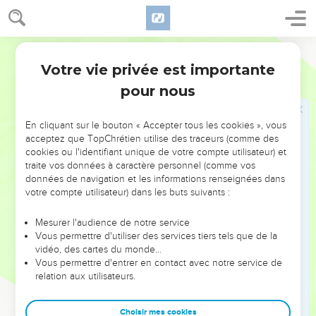
abattus.
8
Car les campagnes de Hesbon languissent ; Les maîtres
Segond 1910
des nations ont brisé les ceps de la vigne de Sibma, Qui
s'étendaient jusqu'à Jaezer, qui erraient dans le désert : Les
Votre vie privée est importante
Esaïe
16
rameaux se prolongeaient, et allaient au delà de la mer.
pour nous
9
Aussi je pleure sur la vigne de Sibma, comme sur Jaezer ;
Je vous arrose de mes larmes, Hesbon, Élealé ! Car sur votre
En cliquant sur le bouton « Accepter tous les cookies », vous
récolte et sur votre moisson Est venu fondre un cri de
acceptez que TopChrétien utilise des traceurs (comme des
cookies ou l'identifiant unique de votre compte utilisateur) et
guerre.
traite vos données à caractère personnel (comme vos
10
La joie et l'allégresse ont disparu des campagnes ; Dans
données de navigation et les informations renseignées dans
les vignes, plus de chants, plus de réjouissances ! Le
votre compte utilisateur) dans les buts suivants :
vendangeur ne foule plus le vin dans les cuves ; J'ai fait
Mesurer l'audience de notre service
cesser les cris de joie.
Vous permettre d'utiliser des services tiers tels que de la
11
Aussi mes entrailles frémissent sur Moab, comme une
vidéo, des cartes du monde…
Vous permettre d'entrer en contact avec notre service de
harpe, Et mon coeur sur Kir Harès.
relation aux utilisateurs.
12
On voit Moab, qui se fatigue sur les hauts lieux ; Il entre
dans son sanctuaire pour prier, et il ne peut rien obtenir.
Choisir mes cookies