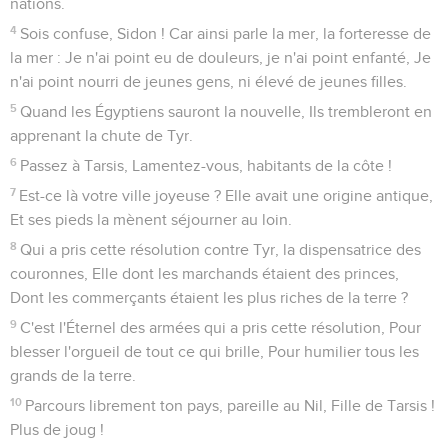
nations.
4
Sois confuse, Sidon ! Car ainsi parle la mer, la forteresse de
la mer : Je n'ai point eu de douleurs, je n'ai point enfanté, Je
n'ai point nourri de jeunes gens, ni élevé de jeunes filles.
5
Quand les Égyptiens sauront la nouvelle, Ils trembleront en
apprenant la chute de Tyr.
6
Passez à Tarsis, Lamentez-vous, habitants de la côte !
7
Est-ce là votre ville joyeuse ? Elle avait une origine antique,
Et ses pieds la mènent séjourner au loin.
8
Qui a pris cette résolution contre Tyr, la dispensatrice des
couronnes, Elle dont les marchands étaient des princes,
Dont les commerçants étaient les plus riches de la terre ?
9
C'est l'Éternel des armées qui a pris cette résolution, Pour
blesser l'orgueil de tout ce qui brille, Pour humilier tous les
grands de la terre.
10
Parcours librement ton pays, pareille au Nil, Fille de Tarsis !
Plus de joug !