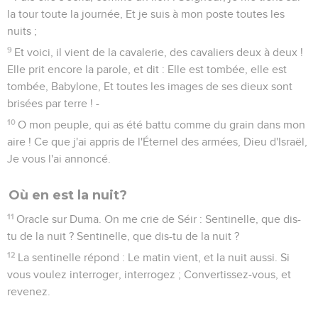
la tour toute la journée, Et je suis à mon poste toutes les
nuits ;
9
Et voici, il vient de la cavalerie, des cavaliers deux à deux !
Elle prit encore la parole, et dit : Elle est tombée, elle est
tombée, Babylone, Et toutes les images de ses dieux sont
brisées par terre ! -
10
O mon peuple, qui as été battu comme du grain dans mon
aire ! Ce que j'ai appris de l'Éternel des armées, Dieu d'Israël,
Je vous l'ai annoncé.
Où en est la nuit?
11
Oracle sur Duma. On me crie de Séir : Sentinelle, que dis-
tu de la nuit ? Sentinelle, que dis-tu de la nuit ?
12
La sentinelle répond : Le matin vient, et la nuit aussi. Si
vous voulez interroger, interrogez ; Convertissez-vous, et
revenez.