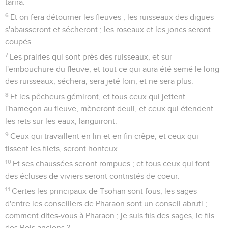
tarira.
6
Et on fera détourner les fleuves ; les ruisseaux des digues
s'abaisseront et sécheront ; les roseaux et les joncs seront
coupés.
7
Les prairies qui sont près des ruisseaux, et sur
l'embouchure du fleuve, et tout ce qui aura été semé le long
des ruisseaux, séchera, sera jeté loin, et ne sera plus.
8
Et les pêcheurs gémiront, et tous ceux qui jettent
l'hameçon au fleuve, mèneront deuil, et ceux qui étendent
les rets sur les eaux, languiront.
9
Ceux qui travaillent en lin et en fin crêpe, et ceux qui
tissent les filets, seront honteux.
10
Et ses chaussées seront rompues ; et tous ceux qui font
des écluses de viviers seront contristés de coeur.
11
Certes les principaux de Tsohan sont fous, les sages
d'entre les conseillers de Pharaon sont un conseil abruti ;
comment dites-vous à Pharaon ; je suis fils des sages, le fils
des Rois anciens ?