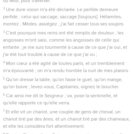
du Midi, pour traverser.
2
Une dure vision m'a été déclarée. Le perfide demeure
perfide ; celui qui saccage, saccage [toujours]. Hélamites,
montez ; Mèdes, assiégez ; j'ai fait cesser tous ses soupirs.
3
C'est pourquoi mes reins ont été remplis de douleur ; les
angoisses m'ont saisi, comme les angoisses de celle qui
enfante ; je me suis tourmenté à cause de ce que j'ai ouï, et
j'ai été tout troublé à cause de ce que j'ai vu ;
4
Mon cœur a été agité de toutes parts, et un tremblement
m'a épouvanté ; on m'a rendu horrible la nuit de mes plaisirs.
5
Qu'on dresse la table, qu'on fasse le guet, qu'on mange,
qu'on boive ; levez-vous, Capitaines, oignez le bouclier.
6
Car ainsi me dit le Seigneur ; va, pose la sentinelle, et
qu'elle rapporte ce qu'elle verra.
7
Et elle vit un chariot, une couple de gens de cheval, un
chariot tiré par des ânes, et un chariot tiré par des chameaux,
et elle les considéra fort attentivement.
8