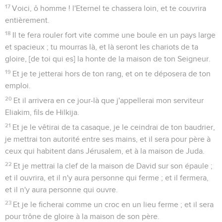
17
Voici, ô homme ! l'Eternel te chassera loin, et te couvrira
entièrement.
18
Il te fera rouler fort vite comme une boule en un pays large
et spacieux ; tu mourras là, et là seront les chariots de ta
gloire, [de toi qui es] la honte de la maison de ton Seigneur.
19
Et je te jetterai hors de ton rang, et on te déposera de ton
emploi.
20
Et il arrivera en ce jour-là que j'appellerai mon serviteur
Eliakim, fils de Hilkija.
21
Et je le vêtirai de ta casaque, je le ceindrai de ton baudrier,
je mettrai ton autorité entre ses mains, et il sera pour père à
ceux qui habitent dans Jérusalem, et à la maison de Juda.
22
Et je mettrai la clef de la maison de David sur son épaule ;
et il ouvrira, et il n'y aura personne qui ferme ; et il fermera,
et il n'y aura personne qui ouvre.
23
Et je le ficherai comme un croc en un lieu ferme ; et il sera
pour trône de gloire à la maison de son père.