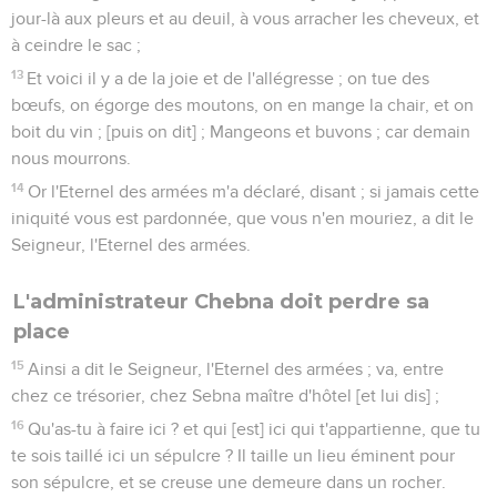
jour-là aux pleurs et au deuil, à vous arracher les cheveux, et
à ceindre le sac ;
13
Et voici il y a de la joie et de l'allégresse ; on tue des
bœufs, on égorge des moutons, on en mange la chair, et on
boit du vin ; [puis on dit] ; Mangeons et buvons ; car demain
nous mourrons.
14
Or l'Eternel des armées m'a déclaré, disant ; si jamais cette
iniquité vous est pardonnée, que vous n'en mouriez, a dit le
Seigneur, l'Eternel des armées.
L'administrateur Chebna doit perdre sa
place
15
Ainsi a dit le Seigneur, l'Eternel des armées ; va, entre
chez ce trésorier, chez Sebna maître d'hôtel [et lui dis] ;
16
Qu'as-tu à faire ici ? et qui [est] ici qui t'appartienne, que tu
te sois taillé ici un sépulcre ? Il taille un lieu éminent pour
son sépulcre, et se creuse une demeure dans un rocher.