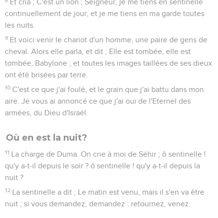
Et cria ; C'est un lion ; Seigneur, je me tiens en sentinelle
continuellement de jour, et je me tiens en ma garde toutes
les nuits.
9
Et voici venir le chariot d'un homme, une paire de gens de
cheval. Alors elle parla, et dit ; Elle est tombée, elle est
tombée, Babylone ; et toutes les images taillées de ses dieux
ont été brisées par terre.
10
C'est ce que j'ai foulé, et le grain que j'ai battu dans mon
aire. Je vous ai annoncé ce que j'ai ouï de l'Eternel des
armées, du Dieu d'Israël.
Où en est la nuit?
11
La charge de Duma. On crie à moi de Séhir ; ô sentinelle !
qu'y a-t-il depuis le soir ? ô sentinelle ! qu'y a-t-il depuis la
nuit ?
12
La sentinelle a dit ; Le matin est venu, mais il s'en va être
nuit ; si vous demandez, demandez : retournez, venez.