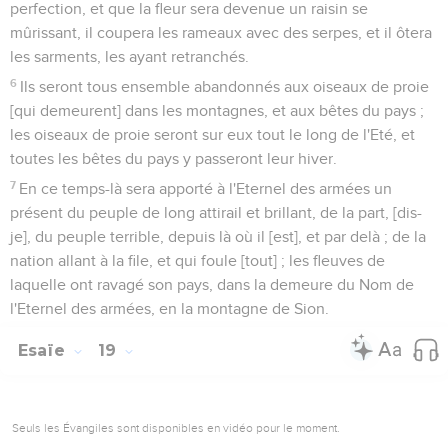
perfection, et que la fleur sera devenue un raisin se
mûrissant, il coupera les rameaux avec des serpes, et il ôtera
les sarments, les ayant retranchés.
6
Ils seront tous ensemble abandonnés aux oiseaux de proie
[qui demeurent] dans les montagnes, et aux bêtes du pays ;
les oiseaux de proie seront sur eux tout le long de l'Eté, et
toutes les bêtes du pays y passeront leur hiver.
7
En ce temps-là sera apporté à l'Eternel des armées un
présent du peuple de long attirail et brillant, de la part, [dis-
je], du peuple terrible, depuis là où il [est], et par delà ; de la
nation allant à la file, et qui foule [tout] ; les fleuves de
laquelle ont ravagé son pays, dans la demeure du Nom de
l'Eternel des armées, en la montagne de Sion.
Esaïe
19
Seuls les Évangiles sont disponibles en vidéo pour le moment.