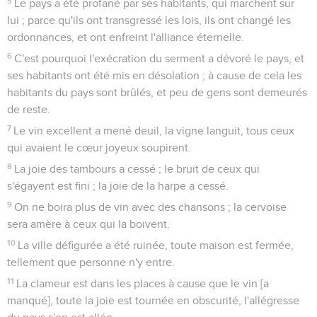
5
Le pays a été profané par ses habitants, qui marchent sur
lui ; parce qu'ils ont transgressé les lois, ils ont changé les
ordonnances, et ont enfreint l'alliance éternelle.
6
C'est pourquoi l'exécration du serment a dévoré le pays, et
ses habitants ont été mis en désolation ; à cause de cela les
habitants du pays sont brûlés, et peu de gens sont demeurés
de reste.
7
Le vin excellent a mené deuil, la vigne languit, tous ceux
qui avaient le cœur joyeux soupirent.
8
La joie des tambours a cessé ; le bruit de ceux qui
s'égayent est fini ; la joie de la harpe a cessé.
9
On ne boira plus de vin avec des chansons ; la cervoise
sera amère à ceux qui la boivent.
10
La ville défigurée a été ruinée, toute maison est fermée,
tellement que personne n'y entre.
11
La clameur est dans les places à cause que le vin [a
manqué], toute la joie est tournée en obscurité, l'allégresse