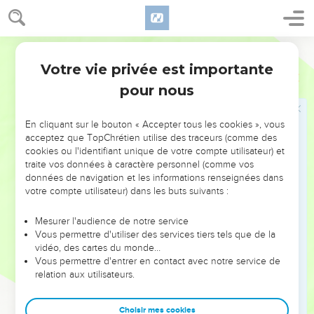
languissent ; les Seigneurs des nations ont foulé ses
meilleurs plants, [qui] atteignaient jusques à Jahzer, ils
Martin
couraient çà et là par le désert, et ses provins s'étendaient et
passaient au delà de la mer.
Votre vie privée est importante
Esaïe
16
9
C'est pourquoi je pleurerai du pleur de Jahzer, le vignoble
pour nous
de Sibma ; je t'arroserai de mes larmes, ô Hesbon et Elhalé !
car l'ennemi avec des cris s'est jeté sur tes fruits d'Eté, et sur
En cliquant sur le bouton « Accepter tous les cookies », vous
ta moisson.
acceptez que TopChrétien utilise des traceurs (comme des
cookies ou l'identifiant unique de votre compte utilisateur) et
10
Et la joie et la gaieté s'est retirée du champ fertile ; on ne
traite vos données à caractère personnel (comme vos
se réjouira plus, et on ne s'égayera plus dans les vignes,
données de navigation et les informations renseignées dans
celui qui foulait le vin ne le foulera plus dans les cuves, j'ai
votre compte utilisateur) dans les buts suivants :
fait cesser la chanson de la vendange.
Mesurer l'audience de notre service
11
C'est pourquoi mes entrailles mèneront du bruit comme
Vous permettre d'utiliser des services tiers tels que de la
une harpe sur Moab, et mon ventre sur Kir-Hérès.
vidéo, des cartes du monde…
Vous permettre d'entrer en contact avec notre service de
12
Et il arrivera qu'on verra que Moab se lassera [pour aller] au
relation aux utilisateurs.
haut lieu, et qu'il entrera en son saint lieu pour prier ; mais il
ne pourra rien obtenir.
Choisir mes cookies