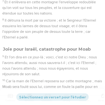
7
Et il enlèvera en cette montagne l'enveloppe redoublée
qu'on voit sur tous les peuples, et la couverture qui est
étendue sur toutes les nations.
8
Il détruira la mort par sa victoire ; et le Seigneur l'Eternel
essuiera les larmes de dessus tout visage, et il ôtera
l'opprobre de son peuple de dessus toute la terre ; car
l'Eternel a parlé.
Joie pour Israël, catastrophe pour Moab
9
Et l'on dira en ce jour-là ; voici, c'est ici notre Dieu ; nous
l'avons attendu, aussi nous sauvera-t-il ; c'est ici l'Eternel ;
nous l'avons attendu ; nous nous égayerons, et nous
réjouirons de son salut.
10
Car la main de l'Eternel reposera sur cette montagne ; mais
Moab sera foulé sous lui, comme on foule la paille pour en
faire du fumier.
11
Et il étendra ses mains au travers de lui, comme celui qui
Contenus
Versions
Commentaires
Strong
Dictionnaire
nage les étend pour nager, et il rabaissera sa fierté, se faisant