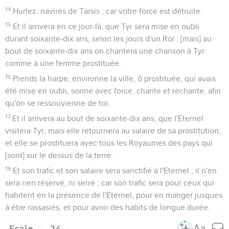
14
Hurlez, navires de Tarsis ; car votre force est détruite.
15
Et il arrivera en ce jour-là, que Tyr sera mise en oubli
durant soixante-dix ans, selon les jours d'un Roi ; [mais] au
bout de soixante-dix ans on chantera une chanson à Tyr
comme à une femme prostituée.
16
Prends la harpe, environne la ville, ô prostituée, qui avais
été mise en oubli, sonne avec force, chante et rechante, afin
qu'on se ressouvienne de toi.
17
Et il arrivera au bout de soixante-dix ans, que l'Eternel
visitera Tyr, mais elle retournera au salaire de sa prostitution,
et elle se prostituera avec tous les Royaumes des pays qui
[sont] sur le dessus de la terre.
18
Et son trafic et son salaire sera sanctifié à l'Eternel ; il n'en
sera rien réservé, ni serré ; car son trafic sera pour ceux qui
habitent en la présence de l'Eternel, pour en manger jusques
à être rassasiés, et pour avoir des habits de longue durée.
Esaïe
24