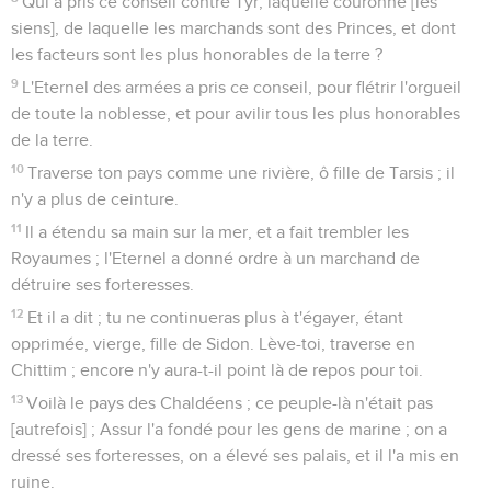
Qui a pris ce conseil contre Tyr, laquelle couronne [les
siens], de laquelle les marchands sont des Princes, et dont
les facteurs sont les plus honorables de la terre ?
9
L'Eternel des armées a pris ce conseil, pour flétrir l'orgueil
de toute la noblesse, et pour avilir tous les plus honorables
de la terre.
10
Traverse ton pays comme une rivière, ô fille de Tarsis ; il
n'y a plus de ceinture.
11
Il a étendu sa main sur la mer, et a fait trembler les
Royaumes ; l'Eternel a donné ordre à un marchand de
détruire ses forteresses.
12
Et il a dit ; tu ne continueras plus à t'égayer, étant
opprimée, vierge, fille de Sidon. Lève-toi, traverse en
Chittim ; encore n'y aura-t-il point là de repos pour toi.
13
Voilà le pays des Chaldéens ; ce peuple-là n'était pas
[autrefois] ; Assur l'a fondé pour les gens de marine ; on a
dressé ses forteresses, on a élevé ses palais, et il l'a mis en
ruine.