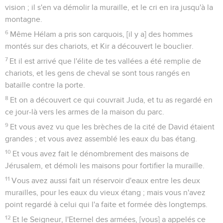
vision ; il s'en va démolir la muraille, et le cri en ira jusqu'à la
montagne.
6
Même Hélam a pris son carquois, [il y a] des hommes
montés sur des chariots, et Kir a découvert le bouclier.
7
Et il est arrivé que l'élite de tes vallées a été remplie de
chariots, et les gens de cheval se sont tous rangés en
bataille contre la porte.
8
Et on a découvert ce qui couvrait Juda, et tu as regardé en
ce jour-là vers les armes de la maison du parc.
9
Et vous avez vu que les brèches de la cité de David étaient
grandes ; et vous avez assemblé les eaux du bas étang.
10
Et vous avez fait le dénombrement des maisons de
Jérusalem, et démoli les maisons pour fortifier la muraille.
11
Vous avez aussi fait un réservoir d'eaux entre les deux
murailles, pour les eaux du vieux étang ; mais vous n'avez
point regardé à celui qui l'a faite et formée dès longtemps.
12
Et le Seigneur, l'Eternel des armées, [vous] a appelés ce