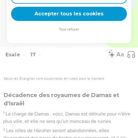
13
C'est là la parole que l'Eternel a prononcée depuis
longtemps sur Moab.
Accepter tous les cookies
14
Et maintenant l'Eternel a parlé, en disant ; dans trois ans,
tels que sont les ans d'un mercenaire, la gloire de Moab sera
Tout refuser
avilie, avec toute cette grande multitude ; et le résidu sera
petit, ce sera peu de chose, ce ne sera rien de considérable.
Esaïe
17
Seuls les Évangiles sont disponibles en vidéo pour le moment.
Décadence des royaumes de Damas et
d'Israël
1
La charge de Damas ; voici, Damas est détruite pour n'être
plus ville, et elle ne sera qu'un monceau de ruines.
2
Les villes de Haroher seront abandonnées, elles
deviendront des parcs de brebis qui y reposeront, et il n'y