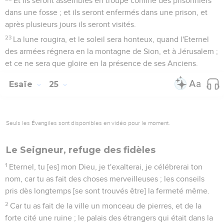
Et ils seront assemblés en troupe comme des prisonniers
dans une fosse ; et ils seront enfermés dans une prison, et
après plusieurs jours ils seront visités.
23
La lune rougira, et le soleil sera honteux, quand l'Eternel
des armées régnera en la montagne de Sion, et à Jérusalem ;
et ce ne sera que gloire en la présence de ses Anciens.
Esaïe
25
Seuls les Évangiles sont disponibles en vidéo pour le moment.
Le Seigneur, refuge des fidèles
1
Eternel, tu [es] mon Dieu, je t'exalterai, je célébrerai ton
nom, car tu as fait des choses merveilleuses ; les conseils
pris dès longtemps [se sont trouvés être] la fermeté même.
2
Car tu as fait de la ville un monceau de pierres, et de la
forte cité une ruine ; le palais des étrangers qui était dans la