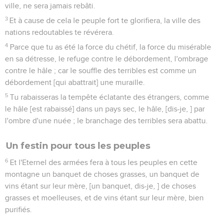
ville, ne sera jamais rebâti.
3
Et à cause de cela le peuple fort te glorifiera, la ville des
nations redoutables te révérera.
4
Parce que tu as été la force du chétif, la force du misérable
en sa détresse, le refuge contre le débordement, l'ombrage
contre le hâle ; car le souffle des terribles est comme un
débordement [qui abattrait] une muraille.
5
Tu rabaisseras la tempête éclatante des étrangers, comme
le hâle [est rabaissé] dans un pays sec, le hâle, [dis-je, ] par
l'ombre d'une nuée ; le branchage des terribles sera abattu.
Un festin pour tous les peuples
6
Et l'Eternel des armées fera à tous les peuples en cette
montagne un banquet de choses grasses, un banquet de
vins étant sur leur mère, [un banquet, dis-je, ] de choses
grasses et moelleuses, et de vins étant sur leur mère, bien
purifiés.