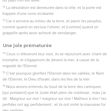
du pays s'en est allée.
12
La désolation est demeurée dans la ville, et la porte est
frappée d'une ruine éclatante.
13
Car il arrivera au milieu de la terre, et parmi les peuples,
comme quand on secoue l'olivier, et [comme] quand on
grappille après avoir achevé de vendanger.
Une joie prématurée
14
Ceux-ci élèveront leur voix, ils se réjouiront avec chant de
triomphe, et s'égayeront de devers la mer, à cause de la
majesté de l'Eternel.
15
C'est pourquoi glorifiez l'Eternel dans les vallées, le Nom
de l'Eternel, le Dieu d'Israël, dans les Iles de la mer.
16
Nous avions entendu du bout de la terre des cantiques
[qui portaient] que le Juste était plein de noblesse ; mais j'ai
dit : Maigreur sur moi ! maigreur sur moi ! Malheur à moi ! les
perfides ont agi perfidement ; et ils ont imité la mauvaise foi
des perfides.