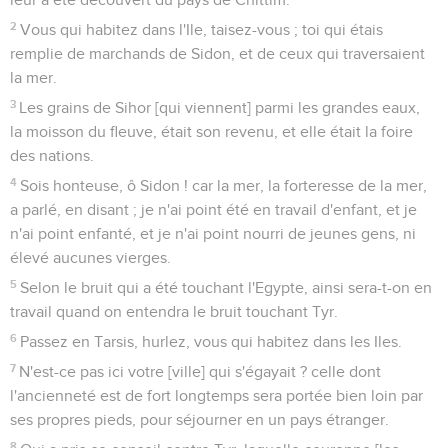
2
Vous qui habitez dans l'Ile, taisez-vous ; toi qui étais
remplie de marchands de Sidon, et de ceux qui traversaient
la mer.
3
Les grains de Sihor [qui viennent] parmi les grandes eaux,
la moisson du fleuve, était son revenu, et elle était la foire
des nations.
4
Sois honteuse, ô Sidon ! car la mer, la forteresse de la mer,
a parlé, en disant ; je n'ai point été en travail d'enfant, et je
n'ai point enfanté, et je n'ai point nourri de jeunes gens, ni
élevé aucunes vierges.
5
Selon le bruit qui a été touchant l'Egypte, ainsi sera-t-on en
travail quand on entendra le bruit touchant Tyr.
6
Passez en Tarsis, hurlez, vous qui habitez dans les Iles.
7
N'est-ce pas ici votre [ville] qui s'égayait ? celle dont
l'ancienneté est de fort longtemps sera portée bien loin par
ses propres pieds, pour séjourner en un pays étranger.
8