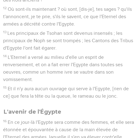
12
Où sont-ils maintenant ? où sont, [dis-je], tes sages ? qu'ils
t'annoncent, je te prie, s'ils le savent, ce que l'Eternel des
armées a décrété contre l'Egypte.
13
Les principaux de Tsohan sont devenus insensés ; les
principaux de Noph se sont trompés ; les Cantons des Tribus
d'Egypte l'ont fait égarer.
14
L'Eternel a versé au milieu d'elle un esprit de
renversement, et on a fait errer l'Egypte dans toutes ses
oeuvres, comme un homme ivre se vautre dans son
vomissement.
15
Et il n'y aura aucun ouvrage qui serve à l'Egypte, [rien de
ce] que fera la tête ou la queue, le rameau ou le jonc.
L'avenir de l'Égypte
16
En ce jour-là l'Egypte sera comme des femmes, et elle sera
étonnée et épouvantée à cause de la main élevée de
l'Eternel des armées, laquelle il s'en va élever contr'elle.