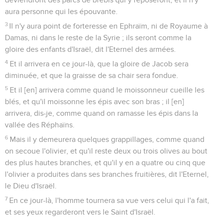
aura personne qui les épouvante.
3
Il n'y aura point de forteresse en Ephraïm, ni de Royaume à
Damas, ni dans le reste de la Syrie ; ils seront comme la
gloire des enfants d'Israël, dit l'Eternel des armées.
4
Et il arrivera en ce jour-là, que la gloire de Jacob sera
diminuée, et que la graisse de sa chair sera fondue.
5
Et il [en] arrivera comme quand le moissonneur cueille les
blés, et qu'il moissonne les épis avec son bras ; il [en]
arrivera, dis-je, comme quand on ramasse les épis dans la
vallée des Réphaïns.
6
Mais il y demeurera quelques grappillages, comme quand
on secoue l'olivier, et qu'il reste deux ou trois olives au bout
des plus hautes branches, et qu'il y en a quatre ou cinq que
l'olivier a produites dans ses branches fruitières, dit l'Eternel,
le Dieu d'Israël.
7
En ce jour-là, l'homme tournera sa vue vers celui qui l'a fait,
et ses yeux regarderont vers le Saint d'Israël.