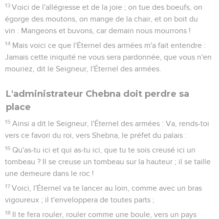
13
Voici de l'allégresse et de la joie ; on tue des boeufs, on
égorge des moutons, on mange de la chair, et on boit du
vin : Mangeons et buvons, car demain nous mourrons !
14
Mais voici ce que l'Éternel des armées m'a fait entendre :
Jamais cette iniquité ne vous sera pardonnée, que vous n'en
mouriez, dit le Seigneur, l'Éternel des armées.
L'administrateur Chebna doit perdre sa
place
15
Ainsi a dit le Seigneur, l'Éternel des armées : Va, rends-toi
vers ce favori du roi, vers Shebna, le préfet du palais :
16
Qu'as-tu ici et qui as-tu ici, que tu te sois creusé ici un
tombeau ? Il se creuse un tombeau sur la hauteur ; il se taille
une demeure dans le roc !
17
Voici, l'Éternel va te lancer au loin, comme avec un bras
vigoureux ; il t'enveloppera de toutes parts ;
18
Il te fera rouler, rouler comme une boule, vers un pays