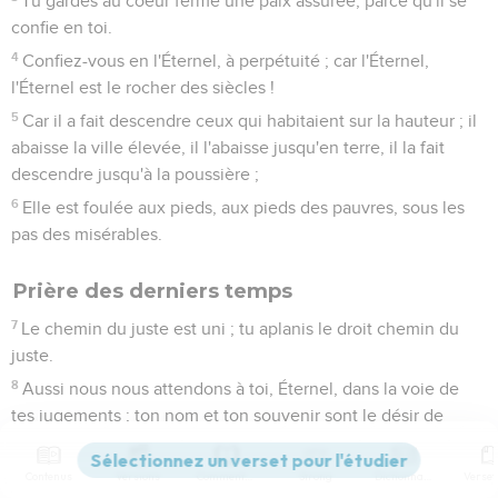
Tu gardes au coeur ferme une paix assurée, parce qu'il se
confie en toi.
4
Confiez-vous en l'Éternel, à perpétuité ; car l'Éternel,
l'Éternel est le rocher des siècles !
5
Car il a fait descendre ceux qui habitaient sur la hauteur ; il
abaisse la ville élevée, il l'abaisse jusqu'en terre, il la fait
descendre jusqu'à la poussière ;
6
Elle est foulée aux pieds, aux pieds des pauvres, sous les
pas des misérables.
Prière des derniers temps
7
Le chemin du juste est uni ; tu aplanis le droit chemin du
juste.
8
Aussi nous nous attendons à toi, Éternel, dans la voie de
tes jugements ; ton nom et ton souvenir sont le désir de
notre âme.
9
Mon âme te désire la nuit, et au-dedans de moi mon coeur
Contenus
Versions
Commentaires
Strong
Dictionnaire