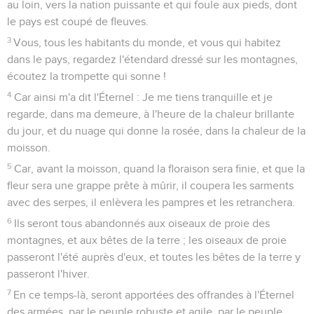
au loin, vers la nation puissante et qui foule aux pieds, dont
le pays est coupé de fleuves.
3
Vous, tous les habitants du monde, et vous qui habitez
dans le pays, regardez l'étendard dressé sur les montagnes,
écoutez la trompette qui sonne !
4
Car ainsi m'a dit l'Éternel : Je me tiens tranquille et je
regarde, dans ma demeure, à l'heure de la chaleur brillante
du jour, et du nuage qui donne la rosée, dans la chaleur de la
moisson.
5
Car, avant la moisson, quand la floraison sera finie, et que la
fleur sera une grappe prête à mûrir, il coupera les sarments
avec des serpes, il enlèvera les pampres et les retranchera.
6
Ils seront tous abandonnés aux oiseaux de proie des
montagnes, et aux bêtes de la terre ; les oiseaux de proie
passeront l'été auprès d'eux, et toutes les bêtes de la terre y
passeront l'hiver.
7
En ce temps-là, seront apportées des offrandes à l'Éternel
des armées, par le peuple robuste et agile, par le peuple