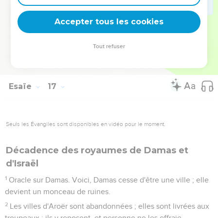
13
Telle est la parole que l'Éternel a prononcée dès
longtemps sur Moab.
Accepter tous les cookies
14
Et maintenant l'Éternel a parlé, disant : Dans trois ans, tels
que sont les ans d'un mercenaire, la gloire de Moab tombera
Tout refuser
dans le mépris, avec toute cette grande multitude ; et ce qui
en restera sera très petit, et peu considérable.
Esaïe
17
Seuls les Évangiles sont disponibles en vidéo pour le moment.
Décadence des royaumes de Damas et
d'Israël
1
Oracle sur Damas. Voici, Damas cesse d'être une ville ; elle
devient un monceau de ruines.
2
Les villes d'Aroër sont abandonnées ; elles sont livrées aux
troupeaux ; ils y reposent, et personne ne les effraie.