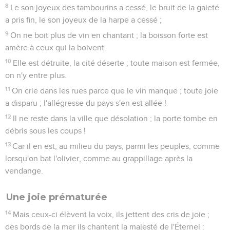
8
Le son joyeux des tambourins a cessé, le bruit de la gaieté
a pris fin, le son joyeux de la harpe a cessé ;
9
On ne boit plus de vin en chantant ; la boisson forte est
amère à ceux qui la boivent.
10
Elle est détruite, la cité déserte ; toute maison est fermée,
on n'y entre plus.
11
On crie dans les rues parce que le vin manque ; toute joie
a disparu ; l'allégresse du pays s'en est allée !
12
Il ne reste dans la ville que désolation ; la porte tombe en
débris sous les coups !
13
Car il en est, au milieu du pays, parmi les peuples, comme
lorsqu'on bat l'olivier, comme au grappillage après la
vendange.
Une joie prématurée
14
Mais ceux-ci élèvent la voix, ils jettent des cris de joie ;
des bords de la mer ils chantent la majesté de l'Éternel :