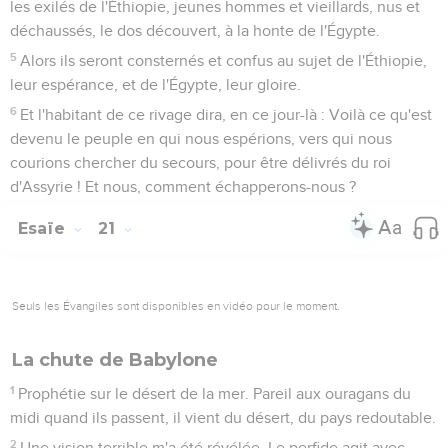
les exilés de l'Éthiopie, jeunes hommes et vieillards, nus et
déchaussés, le dos découvert, à la honte de l'Égypte.
5
Alors ils seront consternés et confus au sujet de l'Éthiopie,
leur espérance, et de l'Égypte, leur gloire.
6
Et l'habitant de ce rivage dira, en ce jour-là : Voilà ce qu'est
devenu le peuple en qui nous espérions, vers qui nous
courions chercher du secours, pour être délivrés du roi
d'Assyrie ! Et nous, comment échapperons-nous ?
Esaïe
21
Seuls les Évangiles sont disponibles en vidéo pour le moment.
La chute de Babylone
1
Prophétie sur le désert de la mer. Pareil aux ouragans du
midi quand ils passent, il vient du désert, du pays redoutable.
2
Une vision terrible m'a été révélée. Le perfide agit avec