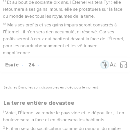
17
Et au bout de soixante-dix ans, l'Éternel visitera Tyr ; elle
retournera à ses gains impurs, elle se prostituera sur la face
du monde avec tous les royaumes de la terre.
18
Mais ses profits et ses gains impurs seront consacrés à
l'Éternel : il n'en sera rien accumulé, ni réservé. Car ses
profits seront à ceux qui habitent devant la face de l'Éternel,
pour les nourrir abondamment et les vêtir avec
magnificence.
Esaïe
24
Seuls les Évangiles sont disponibles en vidéo pour le moment.
La terre entière dévastée
1
Voici, l'Éternel va rendre le pays vide et le dépouiller ; il en
bouleversera la face et en dispersera les habitants.
2
Et il en sera du sacrificateur comme du peuple, du maître