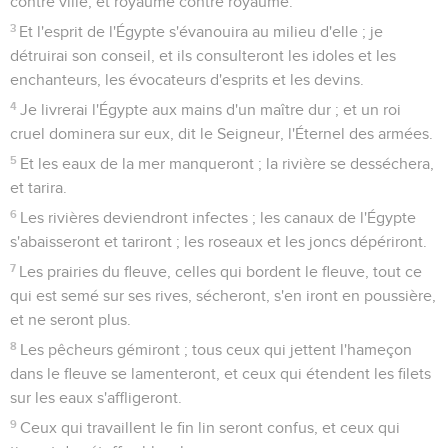
contre ville, et royaume contre royaume.
3
Et l'esprit de l'Égypte s'évanouira au milieu d'elle ; je
détruirai son conseil, et ils consulteront les idoles et les
enchanteurs, les évocateurs d'esprits et les devins.
4
Je livrerai l'Égypte aux mains d'un maître dur ; et un roi
cruel dominera sur eux, dit le Seigneur, l'Éternel des armées.
5
Et les eaux de la mer manqueront ; la rivière se desséchera,
et tarira.
6
Les rivières deviendront infectes ; les canaux de l'Égypte
s'abaisseront et tariront ; les roseaux et les joncs dépériront.
7
Les prairies du fleuve, celles qui bordent le fleuve, tout ce
qui est semé sur ses rives, sécheront, s'en iront en poussière,
et ne seront plus.
8
Les pêcheurs gémiront ; tous ceux qui jettent l'hameçon
dans le fleuve se lamenteront, et ceux qui étendent les filets
sur les eaux s'affligeront.
9
Ceux qui travaillent le fin lin seront confus, et ceux qui