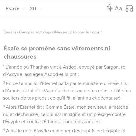
Esaïe
20
Seuls les Évangiles sont disponibles en vidéo pour le moment.
Ésaïe se promène sans vêtements ni
chaussures
1
L'année où Tharthan vint à Asdod, envoyé par Sargon, roi
d'Assyrie, assiégea Asdod et la prit ;
2
En ce temps-là, l'Éternel parla par le ministère d'Ésaïe, fils
d'Amots, et lui dit : Va, détache le sac de tes reins, et ôte tes
souliers de tes pieds ; ce qu'il fit, allant nu et déchaussé.
3
Alors l'Éternel dit : Comme Ésaïe, mon serviteur, a marché
nu et déchaussé, ce qui est un signe et un présage contre
l'Égypte et contre l'Éthiopie pour trois années ;
4
Ainsi le roi d'Assyrie emmènera les captifs de l'Égypte et