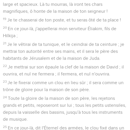
large et spacieux. Là tu mourras, là iront tes chars
magnifiques, ô honte de la maison de ton seigneur !
19
Je te chasserai de ton poste, et tu seras ôté de ta place !
20
En ce jour-là, j'appellerai mon serviteur Éliakim, fils de
Hilkija ;
21
Je le vêtirai de ta tunique, et le ceindrai de ta ceinture ; je
mettrai ton autorité entre ses mains, et il sera le père des
habitants de Jérusalem et de la maison de Juda.
22
Je mettrai sur son épaule la clef de la maison de David ; il
ouvrira, et nul ne fermera ; il fermera, et nul n'ouvrira.
23
Je le fixerai comme un clou en lieu sûr ; il sera comme un
trône de gloire pour la maison de son père.
24
Toute la gloire de la maison de son père, les rejetons
grands et petits, reposeront sur lui ; tous les petits ustensiles,
depuis la vaisselle des bassins, jusqu'à tous les instruments
de musique.
25
En ce jour-là, dit l'Éternel des armées, le clou fixé dans un