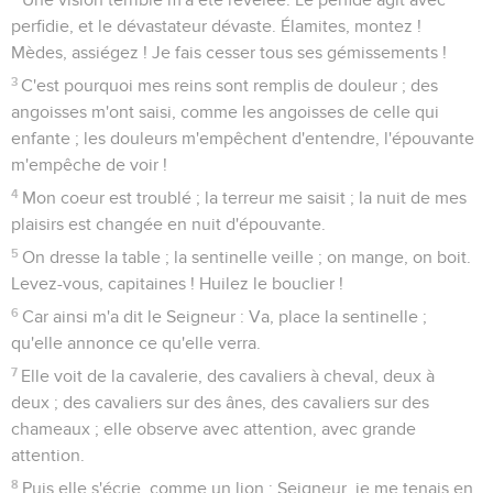
perfidie, et le dévastateur dévaste. Élamites, montez !
Mèdes, assiégez ! Je fais cesser tous ses gémissements !
3
C'est pourquoi mes reins sont remplis de douleur ; des
angoisses m'ont saisi, comme les angoisses de celle qui
enfante ; les douleurs m'empêchent d'entendre, l'épouvante
m'empêche de voir !
4
Mon coeur est troublé ; la terreur me saisit ; la nuit de mes
plaisirs est changée en nuit d'épouvante.
5
On dresse la table ; la sentinelle veille ; on mange, on boit.
Levez-vous, capitaines ! Huilez le bouclier !
6
Car ainsi m'a dit le Seigneur : Va, place la sentinelle ;
qu'elle annonce ce qu'elle verra.
7
Elle voit de la cavalerie, des cavaliers à cheval, deux à
deux ; des cavaliers sur des ânes, des cavaliers sur des
chameaux ; elle observe avec attention, avec grande
attention.
8
Puis elle s'écrie, comme un lion : Seigneur, je me tenais en