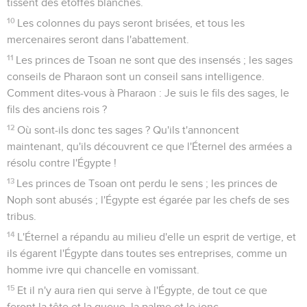
tissent des étoffes blanches.
10
Les colonnes du pays seront brisées, et tous les
mercenaires seront dans l'abattement.
11
Les princes de Tsoan ne sont que des insensés ; les sages
conseils de Pharaon sont un conseil sans intelligence.
Comment dites-vous à Pharaon : Je suis le fils des sages, le
fils des anciens rois ?
12
Où sont-ils donc tes sages ? Qu'ils t'annoncent
maintenant, qu'ils découvrent ce que l'Éternel des armées a
résolu contre l'Égypte !
13
Les princes de Tsoan ont perdu le sens ; les princes de
Noph sont abusés ; l'Égypte est égarée par les chefs de ses
tribus.
14
L'Éternel a répandu au milieu d'elle un esprit de vertige, et
ils égarent l'Égypte dans toutes ses entreprises, comme un
homme ivre qui chancelle en vomissant.
15
Et il n'y aura rien qui serve à l'Égypte, de tout ce que
feront la tête et la queue, la palme et le jonc.