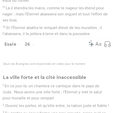
eaux du fumier.
11
Là il étendra les mains, comme le nageur les étend pour
nager ; mais l'Éternel abaissera son orgueil et tout l'effort de
ses bras.
12
Et l'Éternel abattra le rempart élevé de tes murailles ; il
l'abaissera, il le jettera à terre et dans la poussière.
Esaïe
26
Seuls les Évangiles sont disponibles en vidéo pour le moment.
La ville forte et la cité inaccessible
1
En ce jour-là, on chantera ce cantique dans le pays de
Juda : Nous avons une ville forte ; l'Éternel y met le salut
pour muraille et pour rempart.
2
Ouvrez les portes, et qu'elle entre, la nation juste et fidèle !
3