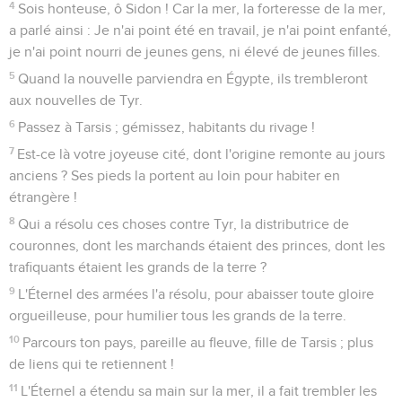
4
Sois honteuse, ô Sidon ! Car la mer, la forteresse de la mer,
a parlé ainsi : Je n'ai point été en travail, je n'ai point enfanté,
je n'ai point nourri de jeunes gens, ni élevé de jeunes filles.
5
Quand la nouvelle parviendra en Égypte, ils trembleront
aux nouvelles de Tyr.
6
Passez à Tarsis ; gémissez, habitants du rivage !
7
Est-ce là votre joyeuse cité, dont l'origine remonte au jours
anciens ? Ses pieds la portent au loin pour habiter en
étrangère !
8
Qui a résolu ces choses contre Tyr, la distributrice de
couronnes, dont les marchands étaient des princes, dont les
trafiquants étaient les grands de la terre ?
9
L'Éternel des armées l'a résolu, pour abaisser toute gloire
orgueilleuse, pour humilier tous les grands de la terre.
10
Parcours ton pays, pareille au fleuve, fille de Tarsis ; plus
de liens qui te retiennent !
11
L'Éternel a étendu sa main sur la mer, il a fait trembler les