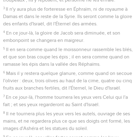
3
Il n'y aura plus de forteresse en Éphraïm, ni de royaume à
Damas et dans le reste de la Syrie. Ils seront comme la gloire
des enfants d'Israël, dit l'Éternel des armées.
4
En ce jour-là, la gloire de Jacob sera diminuée, et son
embonpoint se changera en maigreur.
5
Il en sera comme quand le moissonneur rassemble les blés,
et que son bras coupe les épis ; il en sera comme quand on
ramasse les épis dans la vallée des Réphaïms.
6
Mais il y restera quelque glanure, comme quand on secoue
l'olivier : deux, trois olives au haut de la cime, quatre ou cinq
fruits aux branches fertiles, dit l'Éternel, le Dieu d'Israël.
7
En ce jour-là, l'homme tournera les yeux vers Celui qui l'a
fait ; et ses yeux regarderont au Saint d'Israël.
8
Il ne tournera plus les yeux vers les autels, ouvrage de ses
mains, et ne regardera plus ce que ses doigts ont formé, les
images d'Ashéra et les statues du soleil.
9