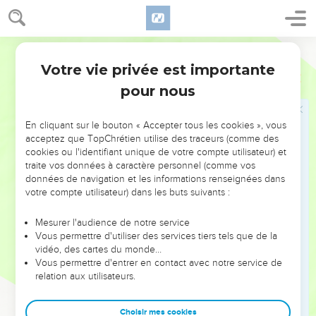
8
Car les champs de Hesbon et le vignoble de Sibma
languissent ; les maîtres des nations ont brisé ses meilleurs
Ostervald
ceps, qui s'étendaient jusqu'à Jaezer, qui erraient dans le
désert, et dont les jets allaient se répandre à travers la mer.
Votre vie privée est importante
Esaïe
16
9
Aussi je pleure sur le vignoble de Sibma, comme sur
pour nous
Jaezer ; je vous arrose de mes larmes, Hesbon et Élealé !
Parce que le cri de guerre fond sur vos fruits et sur vos
En cliquant sur le bouton « Accepter tous les cookies », vous
moissons.
acceptez que TopChrétien utilise des traceurs (comme des
cookies ou l'identifiant unique de votre compte utilisateur) et
10
La joie et l'allégresse ont disparu des vergers ; dans les
traite vos données à caractère personnel (comme vos
vignes plus de chants, plus de cris de joie ; plus de
données de navigation et les informations renseignées dans
vendangeur qui foule le vin dans les cuves ! J'ai fait cesser
votre compte utilisateur) dans les buts suivants :
les cris joyeux.
Mesurer l'audience de notre service
11
Aussi ma poitrine soupire sur Moab comme une harpe, et
Vous permettre d'utiliser des services tiers tels que de la
mon coeur sur Kir-Hérès.
vidéo, des cartes du monde…
Vous permettre d'entrer en contact avec notre service de
12
Et quand Moab se présentera et se fatiguera sur les hauts
relation aux utilisateurs.
lieux, quand il entrera au sanctuaire pour prier, il ne pourra
rien obtenir.
Choisir mes cookies