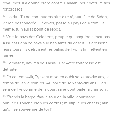
royaumes. Il a donné ordre contre Canaan, pour détruire ses
forteresses.
12
Il a dit : Tu ne continueras plus à te réjouir, fille de Sidon,
vierge déshonorée ! Lève-toi, passe au pays de Kittim ; là
même, tu n'auras point de repos.
13
Vois le pays des Caldéens, peuple qui naguère n'était pas :
Assur assigna ce pays aux habitants du désert. Ils dressent
leurs tours, ils détruisent les palais de Tyr, ils la mettent en
ruines.
14
Gémissez, navires de Tarsis ! Car votre forteresse est
détruite.
15
En ce temps-là, Tyr sera mise en oubli soixante-dix ans, le
temps de la vie d'un roi. Au bout de soixante-dix ans, il en
sera de Tyr comme de la courtisane dont parle la chanson :
16
"Prends la harpe, fais le tour de la ville, courtisane
oubliée ! Touche bien les cordes ; multiplie les chants ; afin
qu'on se souvienne de toi !"