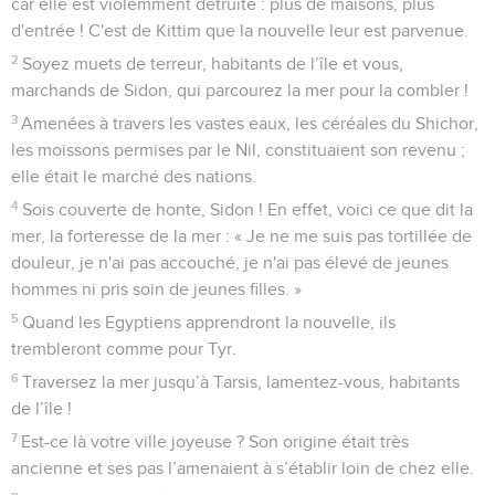
des habits magnifiques à ceux qui habitent devant l'Eternel.
Esaïe
24
Seuls les Évangiles sont disponibles en vidéo pour le moment.
La terre entière dévastée
1
Voici que l'Eternel saccage la terre et y sème la
dévastation ; il bouleverse sa surface et disperse ses
habitants.
2
Un même sort frappe le prêtre et le membre du peuple, le
maître et l’esclave, la maîtresse et la servante, le vendeur et
l'acheteur, le prêteur et l'emprunteur, le créancier et le
débiteur.
3
La terre est entièrement saccagée, livrée au pillage. Oui,
l'Eternel l’a décrété.
4
La terre est en deuil, elle est épuisée. Le monde, épuisé,