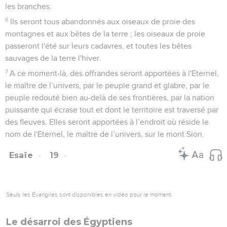
maître de l’univers, a prise contre l'Egypte !
13
Les princes de Tsoan font preuve de folie, les princes de
Memphis se bercent d'illusions, ses chefs de tribus égarent
l'Egypte.
14
L'Eternel a déversé au milieu d'elle un esprit de vertige et
ils égarent les Egyptiens dans tout ce qu’ils font ; ils sont
pareils à un homme ivre qui titube en vomissant.
15
L'Egypte sera incapable de faire quoi que ce soit, du plus
important au plus insignifiant, du sommet au bas de la
société.
L'avenir de l'Égypte
16
Ce jour-là, l'Egypte sera pareille à des femmelettes : elle
sera terrifiée, elle tremblera de peur en voyant l'Eternel, le
maître de l’univers, brandir sa main et la lever contre elle.
17
Le pays de Juda sera une source de terreur pour l'Egypte :
dès qu'on le mentionnera devant elle, elle sera saisie de