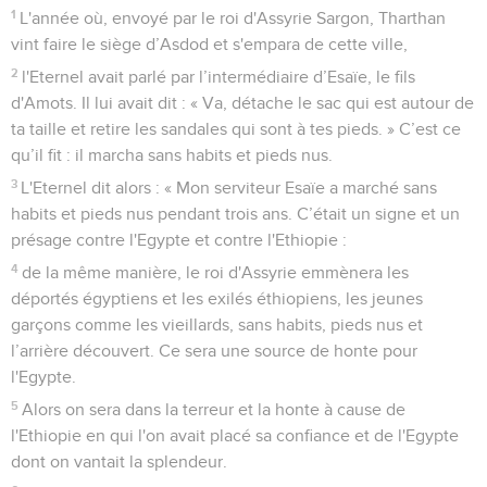
sur mon poste de guet toute la journée et je suis debout à
ma tour de garde toutes les nuits,
9
et voici qu’arrive un char, un homme sur un attelage à deux
chevaux ! » Il prit encore la parole et dit : « Elle est tombée,
elle est tombée, Babylone, et toutes les sculptures sacrées
de ses dieux sont en pièces par terre ! »
10
Mon peuple, toi que j’ai battu comme pour extraire du
grain dans mon aire, ce que j'ai appris de l'Eternel, le maître
de l’univers, du Dieu d'Israël, je vous l'ai annoncé.
Où en est la nuit?
11
Message sur Douma. On me crie de Séir : « Sentinelle,
quelle nouvelle de la nuit ? Sentinelle, quelle nouvelle de la
nuit ? »
12
La sentinelle répond : « Le matin arrive, mais aussi la nuit.
Si vous voulez poser des questions, posez-les !
Convertissez-vous et venez ! »