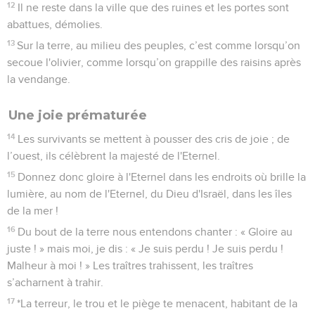
villes de nations violentes te craignent.
4
Tu as été un refuge pour le plus faible, un refuge pour le
malheureux dans la détresse, un abri contre l’orage, une
ombre contre la chaleur. En effet, le souffle des hommes
violents est pareil à l'ouragan qui frappe une muraille.
5
Tout comme tu domptes la chaleur sur une terre brûlante,
tu as dompté le tapage des étrangers. Tout comme la
chaleur est contrecarrée par l'ombre d'un nuage, les chants
de triomphe des hommes violents ont été contrecarrés.
Un festin pour tous les peuples
6
Sur cette montagne, l'Eternel, le maître de l’univers,
prépare pour tous les peuples un festin de plats succulents,
un festin de bons vins, de plats succulents, pleins de moelle,
de bons vins clarifiés.
7
Sur cette montagne, il détruira le voile qui est tendu sur
tous les peuples, la couverture qui est déployée sur toutes