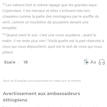
Le désarroi des Égyptiens
1
Message sur l'Egypte. L'Eternel monte un nuage rapide, il
vient en Egypte ; les faux dieux de l'Egypte tremblent devant
lui et les Egyptiens perdent courage.
2
Je dresserai l'Egyptien contre l'Egyptien et l'on se battra
frère contre frère, ami contre ami, *ville contre ville, royaume
contre royaume.
3
L'Egypte perdra l’esprit et j’anéantirai ses projets. On aura
beau consulter les faux dieux et les morts, ceux qui
invoquent les esprits et les spirites,
4
je livrerai l'Egypte entre les mains de maîtres sévères. Un
roi cruel dominera sur eux, déclare le Seigneur, l'Eternel, le
maître de l’univers.
5
L’eau de la mer disparaîtra, le fleuve deviendra sec et
aride ;
6
les rivières empesteront, le delta de l’Egypte sera bas et