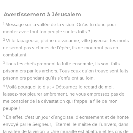
16
‘Que possèdes-tu ici et qui t’appartient ici pour que tu y
creuses un tombeau ?’On se creuse un tombeau sur la
hauteur, on se taille une habitation dans la roche !
17
L'Eternel va te lancer d'un jet vigoureux, t'envelopper
soigneusement
18
et te faire rouler en te lançant comme une balle sur un
vaste territoire. C’est là que tu mourras, là que se
retrouveront tes glorieux chars, toi qui fais la honte de la
maison de ton maître !
19
Je te chasserai de ton poste, l'Eternel t'arrachera de ta
situation.
20
» Ce jour-là, j'appellerai mon serviteur Eliakim, le fils de
Hilkija.
21
Je lui ferai enfiler ta tenue, je lui mettrai ta ceinture et je
remettrai ton pouvoir entre ses mains. Il sera un père pour
les habitants de Jérusalem et pour la communauté de Juda.
22
Je mettrai sur son épaule la clé de la maison de David :