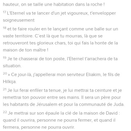
ancienne et ses pas l’amenaient à s’établir loin de chez elle.
8
Qui a pris cette décision contre Tyr, elle qui distribuait les
couronnes, elle dont les marchands étaient des princes, dont
les commerçants étaient les plus importants de toute la
terre ?
9
C'est l'Eternel, le maître de l’univers, qui a pris cette
décision pour briser l'orgueil de tous ceux qu’on honore,
pour humilier tous ceux qu’on juge importants sur la terre.
10
Parcours ton pays comme le fait le Nil, fille de Tarsis ! Il n’y
a plus de limitation !
11
L'Eternel a déployé sa puissance contre la mer, il a fait
trembler des royaumes, il a donné l’ordre, à l’intention de
Canaan, de démolir ses places fortes.
12
Il a dit : « Tu ne continueras plus à te livrer à la joie, vierge
violée, fille de Sidon ! Tu auras beau te lever pour traverser
jusqu’à Kittim, même là il n'y aura pas de paix pour toi. »
13
Regarde le pays des Babyloniens, ce peuple qui n’en était