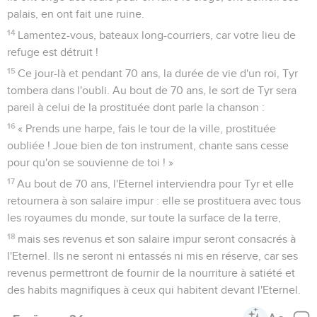
On crie dans les rues parce que le vin manque. Toute
réjouissance a disparu, l'allégresse est bannie du pays.
12
Il ne reste dans la ville que des ruines et les portes sont
abattues, démolies.
13
Sur la terre, au milieu des peuples, c’est comme lorsqu’on
secoue l'olivier, comme lorsqu’on grappille des raisins après
la vendange.
Une joie prématurée
14
Les survivants se mettent à pousser des cris de joie ; de
l’ouest, ils célèbrent la majesté de l'Eternel.
15
Donnez donc gloire à l'Eternel dans les endroits où brille la
lumière, au nom de l'Eternel, du Dieu d'Israël, dans les îles
de la mer !
16
Du bout de la terre nous entendons chanter : « Gloire au
juste ! » mais moi, je dis : « Je suis perdu ! Je suis perdu !
Malheur à moi ! » Les traîtres trahissent, les traîtres
s’acharnent à trahir.