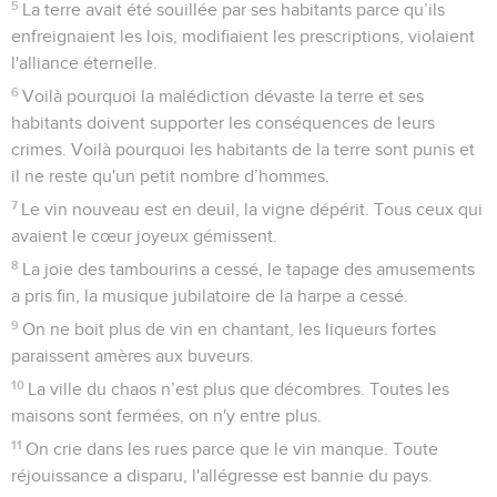
rendre des comptes.
23
La lune sera couverte de honte, et le soleil de confusion,
car l'Eternel, le maître de l’univers, régnera sur le mont Sion
et à Jérusalem, resplendissant de gloire devant ses anciens.
Esaïe
25
Seuls les Évangiles sont disponibles en vidéo pour le moment.
Le Seigneur, refuge des fidèles
1
Eternel, tu es mon Dieu ; je proclamerai ta grandeur, je
célébrerai ton nom, car tu as accompli des merveilles. Tu es
parfaitement fidèle aux décisions prises depuis longtemps.
2
En effet, tu as transformé la ville en décombres, la ville
fortifiée en un tas de ruines. Le palais des étrangers est
détruit, plus jamais il ne sera reconstruit.
3
Voilà pourquoi des peuples puissants te donnent gloire, les