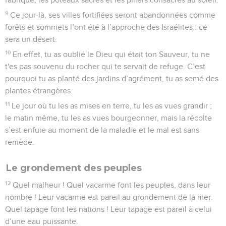
raisin commencera à mûrir et se transformera en grappe, il
coupera les sarments avec des serpes, il enlèvera, il élaguera
les branches.
6
Ils seront tous abandonnés aux oiseaux de proie des
montagnes et aux bêtes de la terre ; les oiseaux de proie
passeront l'été sur leurs cadavres, et toutes les bêtes
sauvages de la terre l'hiver.
7
A ce moment-là, des offrandes seront apportées à l'Eternel,
le maître de l’univers, par le peuple grand et glabre, par le
peuple redouté bien au-delà de ses frontières, par la nation
puissante qui écrase tout et dont le territoire est traversé par
des fleuves. Elles seront apportées à l’endroit où réside le
nom de l'Eternel, le maître de l’univers, sur le mont Sion.
Esaïe
19
Seuls les Évangiles sont disponibles en vidéo pour le moment.