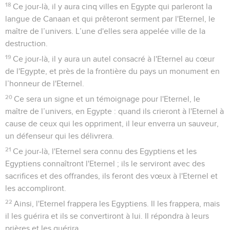
dont on vantait la splendeur.
6
Les habitants de ces régions côtières diront, ce jour-là :
‘Voilà ce qu'est devenu l'objet de notre confiance ! Nous
comptions sur lui pour être secourus, pour être délivrés du
roi d'Assyrie ! Comment pourrons-nous lui échapper
maintenant ?’ »
Esaïe
21
Seuls les Évangiles sont disponibles en vidéo pour le moment.
La chute de Babylone
1
Message sur le désert maritime. Pareil à l'ouragan qui
progresse dans le Néguev, il vient du désert, du pays
redoutable.
2
Une vision terrible m'a été révélée. « Le traître trahit, le