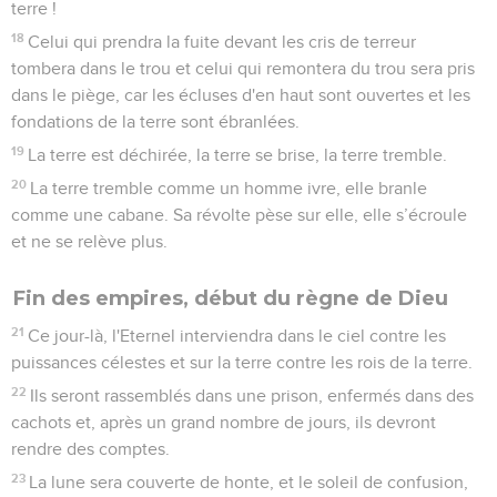
les nations.
8
*Il engloutira la mort pour toujours. Le Seigneur, l'Eternel,
essuiera les larmes de tous les visages, il fera disparaître de
la terre la honte de son peuple. Oui, l'Eternel l’a décrété.
Joie pour Israël, catastrophe pour Moab
9
On dira, ce jour-là : « Voici notre Dieu, celui en qui nous
avons espéré et qui nous sauve : c'est l'Eternel, c’est en lui
que nous avons espéré. Soyons dans l'allégresse et
réjouissons-nous de son salut ! »
10
En effet, la main de l'Eternel repose sur cette montagne et
Moab est piétiné sur place, tout comme on le fait pour la
paille dans une fosse à purin.
11
Dans cette fosse, Moab tend les mains comme le nageur le
fait pour nager, mais l'Eternel abat son orgueil et ses
manœuvres.
12
Il abat, il précipite les fortifications inaccessibles de tes
Contenus
Versions
Commentaires
Strong
Dictionnaire