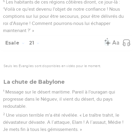
Les fuyards de Dédan et de Quédar
13
Message sur l'Arabie. Vous passerez la nuit dans les forêts
de l'Arabie, caravanes de Dedan !
14
Allez à la rencontre de l’assoiffé, apportez-lui de l'eau !
Habitants du pays de Théma, allez à la rencontre du fugitif
avec du pain !
15
C’est qu’ils fuient devant les épées, devant l'épée
dégainée, devant l'arc tendu, devant la férocité des combats.
16
En effet, voici ce que m’a dit le Seigneur : « Encore un an,
compté aussi précisément que les années d'un travailleur
salarié, et toute la gloire de Kédar aura disparu.
17
Il ne restera qu'un petit nombre d’archers parmi les
guerriers de Kédar. » C’est l'Eternel, le Dieu d'Israël, qui
l’annonce.
Esaïe
22