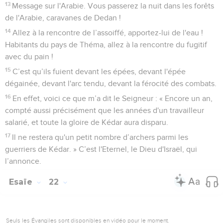
qui le prépare depuis longtemps.
12
Le Seigneur, l'Eternel, le maître de l’univers, vous appelle
aujourd’hui à pleurer et à vous lamenter, à vous raser la tête
et à vous habiller d’un sac,
13
et voici de la gaieté et de la joie ! On abat des bœufs et
l'on tue des brebis, on mange de la viande et l'on boit du
vin : * « Mangeons et buvons, puisque demain nous
mourrons ! » dit-on.
14
L'Eternel, le maître de l’univers, me l'a révélé : « Non, cette
faute ne vous sera pas pardonnée, jusqu’à votre mort. » C’est
le Seigneur, l'Eternel, le maître de l’univers, qui le dit.
L'administrateur Chebna doit perdre sa
place
15
Voici ce que dit le Seigneur, l'Eternel, le maître de
l’univers : « Va trouver le dignitaire qu’est Shebna, le
responsable du palais, et dis-lui :