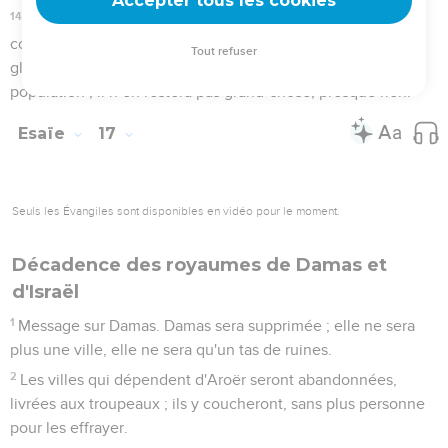
Quel tapage font les nations ! Leur tapage est pareil à celui
d’une eau puissante.
13
Les nations font le même tapage que les grandes eaux.
Cependant, il les menace et elles s’enfuient très loin,
chassées comme la paille des montagnes par le souffle du
vent, comme un tourbillon de poussière devant une
tempête.
14
Quand vient le soir, c'est une ruine soudaine ; avant le
matin, il ne reste plus rien ! Voilà quelle est la part réservée à
ceux qui nous dépouillent, quel est le sort de ceux qui nous
pillent.
Esaïe
18
Seuls les Évangiles sont disponibles en vidéo pour le moment.
Avertissement aux ambassadeurs