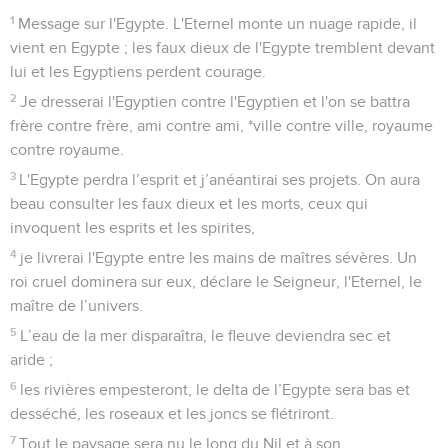
frayeur à cause de la décision que l'Eternel, le maître de
l’univers, a prise contre elle.
18
Ce jour-là, il y aura cinq villes en Egypte qui parleront la
langue de Canaan et qui prêteront serment par l'Eternel, le
maître de l’univers. L’une d'elles sera appelée ville de la
destruction.
19
Ce jour-là, il y aura un autel consacré à l'Eternel au cœur
de l'Egypte, et près de la frontière du pays un monument en
l’honneur de l'Eternel.
20
Ce sera un signe et un témoignage pour l'Eternel, le
maître de l’univers, en Egypte : quand ils crieront à l'Eternel à
cause de ceux qui les oppriment, il leur enverra un sauveur,
un défenseur qui les délivrera.
21
Ce jour-là, l'Eternel sera connu des Egyptiens et les
Egyptiens connaîtront l'Eternel ; ils le serviront avec des
sacrifices et des offrandes, ils feront des vœux à l'Eternel et
les accompliront.
22
Ainsi, l'Eternel frappera les Egyptiens. Il les frappera, mais