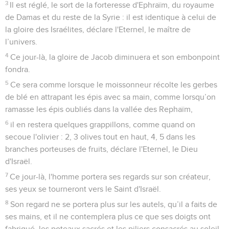
éthiopiens
1
Malheur à toi, pays des grillons ailés situé de l'autre côté
des fleuves de l'Ethiopie,
2
toi qui envoies des messagers par mer, dans des
embarcations légères qui flottent sur l’eau ! Allez donc,
messagers rapides, trouver la nation grande et glabre, le
peuple redouté bien au-delà de ses frontières, la nation
puissante qui écrase tout et dont le territoire est traversé par
des fleuves !
3
Vous tous, habitants du monde, vous qui peuplez la terre,
lorsque l’étendard sera dressé sur les montagnes, regardez !
Lorsque la trompette sonnera, écoutez !
4
En effet, voici ce que m’a dit l'Eternel : « Je veux rester
tranquille et regarder de ma place, pareil à la chaleur des
rayons du soleil, au nuage porteur de rosée dans la chaude
période de la moisson. »
5
Avant la récolte, quand la floraison sera terminée, quand le