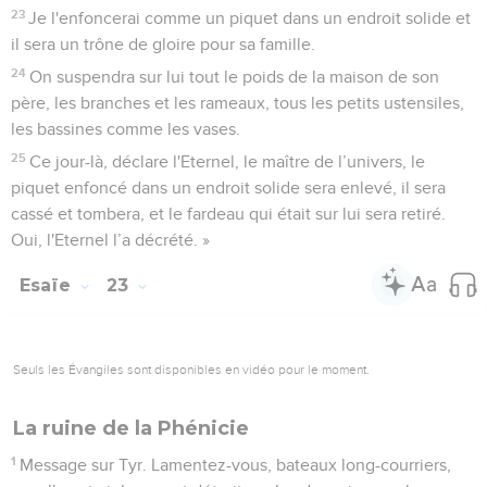
pas un : les Assyriens l’ont destiné aux habitants du désert ;
ils ont érigé des tours pour en faire le siège, ont démoli ses
palais, en ont fait une ruine.
14
Lamentez-vous, bateaux long-courriers, car votre lieu de
refuge est détruit !
15
Ce jour-là et pendant 70 ans, la durée de vie d'un roi, Tyr
tombera dans l'oubli. Au bout de 70 ans, le sort de Tyr sera
pareil à celui de la prostituée dont parle la chanson :
16
« Prends une harpe, fais le tour de la ville, prostituée
oubliée ! Joue bien de ton instrument, chante sans cesse
pour qu'on se souvienne de toi ! »
17
Au bout de 70 ans, l'Eternel interviendra pour Tyr et elle
retournera à son salaire impur : elle se prostituera avec tous
les royaumes du monde, sur toute la surface de la terre,
18
mais ses revenus et son salaire impur seront consacrés à
l'Eternel. Ils ne seront ni entassés ni mis en réserve, car ses
revenus permettront de fournir de la nourriture à satiété et