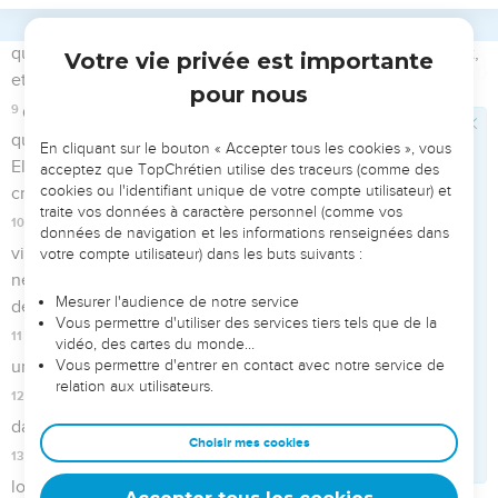
ses mains, et il ne contemplera plus ce que ses doigts ont
fabriqué, les poteaux sacrés et les piliers consacrés au soleil.
9
Ce jour-là, ses villes fortifiées seront abandonnées comme
forêts et sommets l’ont été à l’approche des Israélites : ce
sera un désert.
10
En effet, tu as oublié le Dieu qui était ton Sauveur, tu ne
t'es pas souvenu du rocher qui te servait de refuge. C’est
pourquoi tu as planté des jardins d’agrément, tu as semé des
plantes étrangères.
11
Le jour où tu les as mises en terre, tu les as vues grandir ;
le matin même, tu les as vues bourgeonner, mais la récolte
s’est enfuie au moment de la maladie et le mal est sans
remède.
Le grondement des peuples
12
Quel malheur ! Quel vacarme font les peuples, dans leur
nombre ! Leur vacarme est pareil au grondement de la mer.