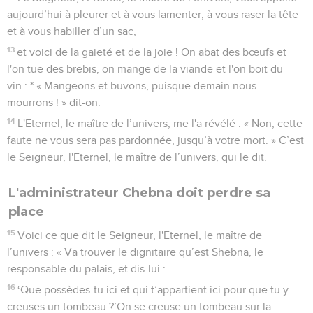
1
Message sur Tyr. Lamentez-vous, bateaux long-courriers,
car elle est violemment détruite : plus de maisons, plus
d'entrée ! C'est de Kittim que la nouvelle leur est parvenue.
2
Soyez muets de terreur, habitants de l’île et vous,
marchands de Sidon, qui parcourez la mer pour la combler !
3
Amenées à travers les vastes eaux, les céréales du Shichor,
les moissons permises par le Nil, constituaient son revenu ;
elle était le marché des nations.
4
Sois couverte de honte, Sidon ! En effet, voici ce que dit la
mer, la forteresse de la mer : « Je ne me suis pas tortillée de
douleur, je n'ai pas accouché, je n'ai pas élevé de jeunes
hommes ni pris soin de jeunes filles. »
5
Quand les Egyptiens apprendront la nouvelle, ils
trembleront comme pour Tyr.
6
Traversez la mer jusqu’à Tarsis, lamentez-vous, habitants
de l’île !
7
Est-ce là votre ville joyeuse ? Son origine était très