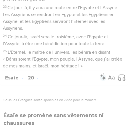
dévastateur dévaste. A l’attaque, Elam ! A l’assaut, Médie !
Je mets fin à tous les gémissements. »
3
C'est pourquoi je suis rempli d'angoisses ; des douleurs
s’emparent de moi, pareilles aux douleurs d'une femme en
train d’accoucher. Les spasmes m'empêchent d'écouter, le
tremblement de voir.
4
Mon cœur est troublé, la terreur s'empare de moi. La nuit
qui me faisait tant plaisir est devenue pour moi une source
d’anxiété.
5
On dresse la table, on dispose des coussins, on mange, on
boit… Debout, princes ! Graissez le bouclier !
6
En effet, voici ce que m’a dit le Seigneur : « Va faire poster
un guetteur ! Qu'il annonce ce qu'il verra !
7
Il verra un char, un attelage à deux chevaux, des cavaliers
montés sur des ânes, d’autres sur des chameaux. Qu’il soit
attentif, très attentif. »
8
Le guetteur s'écria, pareil à un lion : « Seigneur, je me tiens