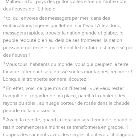
desséché, les roseaux et les joncs se flétriront.
7
Tout le paysage sera nu le long du Nil et à son
embouchure ; tout ce qui aura été semé sur ses rives se
desséchera, se transformera en poussière et disparaîtra.
8
Les pêcheurs gémiront, tous ceux qui jettent l'hameçon
dans le Nil seront dans le deuil, ceux qui étendent des filets
à la surface de l’eau dépériront.
9
Ceux qui travaillent le fin lin et qui tissent des étoffes
blanches seront couverts de honte.
10
Les soutiens du pays seront écrasés, tous les travailleurs
salariés seront dans l’abattement.
11
Les princes de Tsoan sont autant de fous, les sages
conseillers du pharaon forment un conseil stupide. Comment
pouvez-vous oser dire au pharaon : « Je suis un fils des
sages, un descendant des rois du passé » ?
12
Où sont-ils donc, tes sages ? Qu'ils te fassent donc des
révélations et que l'on découvre quelle décision l'Eternel, le