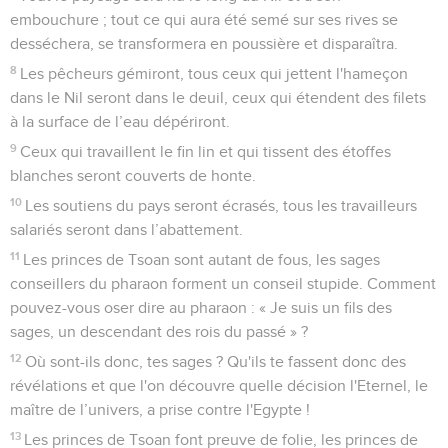
il les guérira et ils se convertiront à lui. Il répondra à leurs
prières et les guérira.
23
Ce jour-là, il y aura une route entre l'Egypte et l’Assyrie.
Les Assyriens se rendront en Egypte et les Egyptiens en
Assyrie, et les Egyptiens serviront l’Eternel avec les
Assyriens.
24
Ce jour-là, Israël sera le troisième, avec l'Egypte et
l'Assyrie, à être une bénédiction pour toute la terre.
25
L'Eternel, le maître de l’univers, les bénira en disant :
« Bénis soient l'Egypte, mon peuple, l'Assyrie, que j’ai créée
de mes mains, et Israël, mon héritage ! »
Esaïe
20
Seuls les Évangiles sont disponibles en vidéo pour le moment.
Ésaïe se promène sans vêtements ni