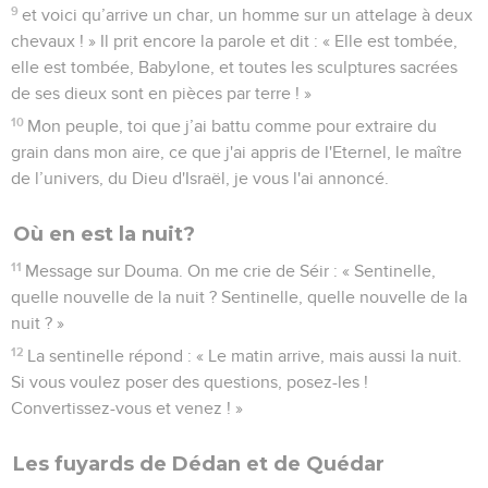
envoyé par le Seigneur, l'Eternel, le maître de l’univers, dans
la vallée de la vision. » Une muraille est abattue et les cris de
détresse s’élèvent vers la montagne.
6
Elam porte le carquois sur des chars, des attelages, Kir sort
le bouclier.
7
Tes plus belles vallées sont remplies de chars et les
cavaliers se rangent en ordre de bataille à tes portes.
8
Les dernières défenses de Juda sont forcées, et ce jour-là
tu tournes les regards vers l’arsenal de la maison de la forêt.
9
Vous constatez les nombreuses brèches faites aux
remparts de la ville de David et vous emmagasinez l’eau
dans le réservoir inférieur.
10
Vous comptez les maisons de Jérusalem et vous en
démolissez pour fortifier la muraille.
11
Vous construisez un bassin entre les deux murailles pour
l’eau de l'ancien réservoir. Mais vous ne tournez pas les
regards vers l’auteur de tout cela, vous ne voyez pas celui