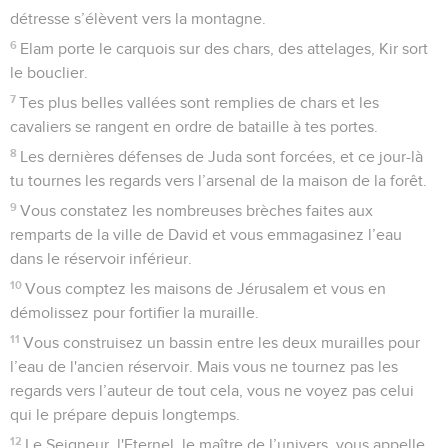
quand il ouvrira, personne ne pourra fermer, et quand il
fermera, personne ne pourra ouvrir.
23
Je l'enfoncerai comme un piquet dans un endroit solide et
il sera un trône de gloire pour sa famille.
24
On suspendra sur lui tout le poids de la maison de son
père, les branches et les rameaux, tous les petits ustensiles,
les bassines comme les vases.
25
Ce jour-là, déclare l'Eternel, le maître de l’univers, le
piquet enfoncé dans un endroit solide sera enlevé, il sera
cassé et tombera, et le fardeau qui était sur lui sera retiré.
Oui, l'Eternel l’a décrété. »
Esaïe
23
Seuls les Évangiles sont disponibles en vidéo pour le moment.
La ruine de la Phénicie