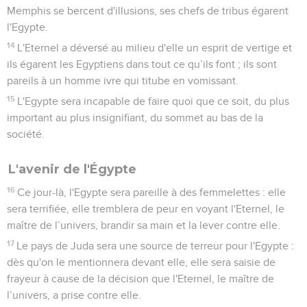
chaussures
1
L'année où, envoyé par le roi d'Assyrie Sargon, Tharthan
vint faire le siège d’Asdod et s'empara de cette ville,
2
l'Eternel avait parlé par l’intermédiaire d’Esaïe, le fils
d'Amots. Il lui avait dit : « Va, détache le sac qui est autour de
ta taille et retire les sandales qui sont à tes pieds. » C’est ce
qu’il fit : il marcha sans habits et pieds nus.
3
L'Eternel dit alors : « Mon serviteur Esaïe a marché sans
habits et pieds nus pendant trois ans. C’était un signe et un
présage contre l'Egypte et contre l'Ethiopie :
4
de la même manière, le roi d'Assyrie emmènera les
déportés égyptiens et les exilés éthiopiens, les jeunes
garçons comme les vieillards, sans habits, pieds nus et
l’arrière découvert. Ce sera une source de honte pour
l'Egypte.
5
Alors on sera dans la terreur et la honte à cause de
l'Ethiopie en qui l'on avait placé sa confiance et de l'Egypte