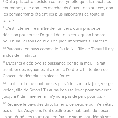
dépérit. Les grands des peuples de la terre dépérissent.
5
La terre avait été souillée par ses habitants parce qu’ils
enfreignaient les lois, modifiaient les prescriptions, violaient
l'alliance éternelle.
6
Voilà pourquoi la malédiction dévaste la terre et ses
habitants doivent supporter les conséquences de leurs
crimes. Voilà pourquoi les habitants de la terre sont punis et
il ne reste qu'un petit nombre d’hommes.
7
Le vin nouveau est en deuil, la vigne dépérit. Tous ceux qui
avaient le cœur joyeux gémissent.
8
La joie des tambourins a cessé, le tapage des amusements
a pris fin, la musique jubilatoire de la harpe a cessé.
9
On ne boit plus de vin en chantant, les liqueurs fortes
paraissent amères aux buveurs.
10
La ville du chaos n’est plus que décombres. Toutes les
maisons sont fermées, on n'y entre plus.
11