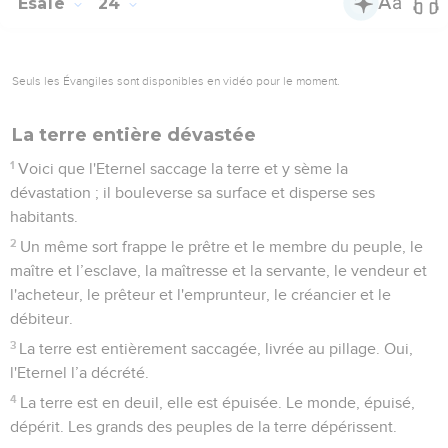
17
*La terreur, le trou et le piège te menacent, habitant de la
terre !
18
Celui qui prendra la fuite devant les cris de terreur
tombera dans le trou et celui qui remontera du trou sera pris
dans le piège, car les écluses d'en haut sont ouvertes et les
fondations de la terre sont ébranlées.
19
La terre est déchirée, la terre se brise, la terre tremble.
20
La terre tremble comme un homme ivre, elle branle
comme une cabane. Sa révolte pèse sur elle, elle s’écroule
et ne se relève plus.
Fin des empires, début du règne de Dieu
21
Ce jour-là, l'Eternel interviendra dans le ciel contre les
puissances célestes et sur la terre contre les rois de la terre.
22
Ils seront rassemblés dans une prison, enfermés dans des
cachots et, après un grand nombre de jours, ils devront