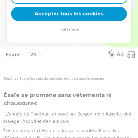
24
En ce même temps, Israël sera, lui troisième, Uni à
l'Égypte et à l'Assyrie, Et ces pays seront l'objet d'une
Accepter tous les cookies
bénédiction.
25
L'Éternel des armées les bénira, en disant : Bénis soient
Tout refuser
l'Égypte, mon peuple, Et l'Assyrie, oeuvre de mes mains, Et
Israël, mon héritage !
Esaïe
20
Seuls les Évangiles sont disponibles en vidéo pour le moment.
Ésaïe se promène sans vêtements ni
chaussures
1
L'année où Tharthan, envoyé par Sargon, roi d'Assyrie, vint
assiéger Asdod et s'en empara,
2
en ce temps-là l'Éternel adressa la parole à Ésaïe, fils
d'Amots, et lui dit : Va, détache le sac de tes reins et ôte tes