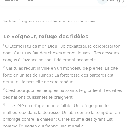
Seuls les Évangiles sont disponibles en vidéo pour le moment.
Le Seigneur, refuge des fidèles
1
O Éternel ! tu es mon Dieu ; Je t'exalterai, je célébrerai ton
nom, Car tu as fait des choses merveilleuses ; Tes desseins
conçus à l'avance se sont fidèlement accomplis.
2
Car tu as réduit la ville en un monceau de pierres, La cité
forte en un tas de ruines ; La forteresse des barbares est
détruite, Jamais elle ne sera rebâtie.
3
C'est pourquoi les peuples puissants te glorifient, Les villes
des nations puissantes te craignent.
4
Tu as été un refuge pour le faible, Un refuge pour le
malheureux dans la détresse, Un abri contre la tempête, Un
ombrage contre la chaleur ; Car le souffle des tyrans Est
comme l'ouragan qui frappe une muraille.