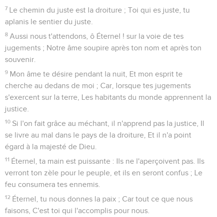
7
Le chemin du juste est la droiture ; Toi qui es juste, tu
aplanis le sentier du juste.
8
Aussi nous t'attendons, ô Éternel ! sur la voie de tes
jugements ; Notre âme soupire après ton nom et après ton
souvenir.
9
Mon âme te désire pendant la nuit, Et mon esprit te
cherche au dedans de moi ; Car, lorsque tes jugements
s'exercent sur la terre, Les habitants du monde apprennent la
justice.
10
Si l'on fait grâce au méchant, il n'apprend pas la justice, Il
se livre au mal dans le pays de la droiture, Et il n'a point
égard à la majesté de Dieu.
11
Éternel, ta main est puissante : Ils ne l'aperçoivent pas. Ils
verront ton zèle pour le peuple, et ils en seront confus ; Le
feu consumera tes ennemis.
12
Éternel, tu nous donnes la paix ; Car tout ce que nous
faisons, C'est toi qui l'accomplis pour nous.