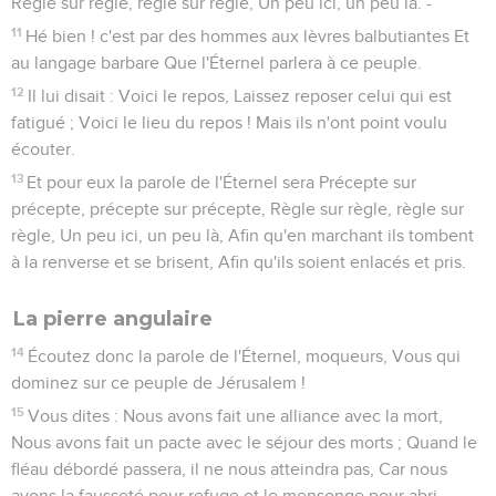
Règle sur règle, règle sur règle, Un peu ici, un peu là. -
11
Hé bien ! c'est par des hommes aux lèvres balbutiantes Et
au langage barbare Que l'Éternel parlera à ce peuple.
12
Il lui disait : Voici le repos, Laissez reposer celui qui est
fatigué ; Voici le lieu du repos ! Mais ils n'ont point voulu
écouter.
13
Et pour eux la parole de l'Éternel sera Précepte sur
précepte, précepte sur précepte, Règle sur règle, règle sur
règle, Un peu ici, un peu là, Afin qu'en marchant ils tombent
à la renverse et se brisent, Afin qu'ils soient enlacés et pris.
La pierre angulaire
14
Écoutez donc la parole de l'Éternel, moqueurs, Vous qui
dominez sur ce peuple de Jérusalem !
15
Vous dites : Nous avons fait une alliance avec la mort,
Nous avons fait un pacte avec le séjour des morts ; Quand le
fléau débordé passera, il ne nous atteindra pas, Car nous
avons la fausseté pour refuge et le mensonge pour abri.