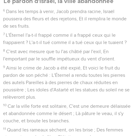
Le pardon d'Israël, la ville abandonnée
6
Dans les temps à venir, Jacob prendra racine, Israël
poussera des fleurs et des rejetons, Et il remplira le monde
de ses fruits.
7
L'Éternel l'a-t-il frappé comme il a frappé ceux qui le
frappaient ? L'a-t-il tué comme il a tué ceux qui le tuaient ?
8
C'est avec mesure que tu l'as châtié par l'exil, En
l'emportant par le souffle impétueux du vent d'orient.
9
Ainsi le crime de Jacob a été expié, Et voici le fruit du
pardon de son péché : L'Éternel a rendu toutes les pierres
des autels Pareilles à des pierres de chaux réduites en
poussière ; Les idoles d'Astarté et les statues du soleil ne se
relèveront plus.
10
Car la ville forte est solitaire, C'est une demeure délaissée
et abandonnée comme le désert ; Là pâture le veau, il s'y
couche, et broute les branches.
11
Quand les rameaux sèchent, on les brise ; Des femmes