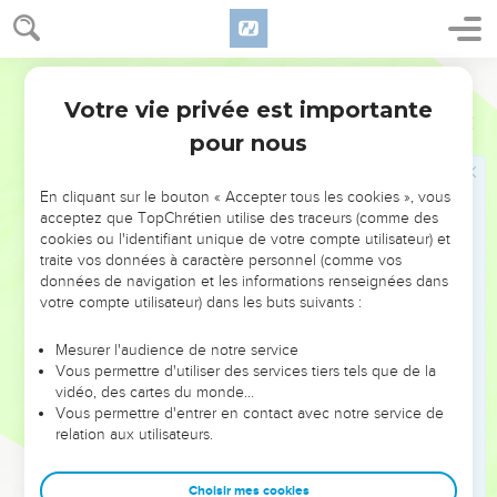
19
En ce même temps, il y aura un autel à l'Éternel Au milieu
du pays d'Égypte, Et sur la frontière un monument à l'Éternel.
Segond 1910
20
Ce sera pour l'Éternel des armées un signe et un
Votre vie privée est importante
témoignage Dans le pays d'Égypte ; Ils crieront à l'Éternel à
Esaïe
19
cause des oppresseurs, Et il leur enverra un sauveur et un
pour nous
défenseur pour les délivrer.
21
Et l'Éternel sera connu des Égyptiens, Et les Égyptiens
En cliquant sur le bouton « Accepter tous les cookies », vous
acceptez que TopChrétien utilise des traceurs (comme des
connaîtront l'Éternel en ce jour-là ; Ils feront des sacrifices et
cookies ou l'identifiant unique de votre compte utilisateur) et
des offrandes, Ils feront des voeux à l'Éternel et les
traite vos données à caractère personnel (comme vos
accompliront.
données de navigation et les informations renseignées dans
votre compte utilisateur) dans les buts suivants :
22
Ainsi l'Éternel frappera les Égyptiens, Il les frappera, mais
il les guérira ; Et ils se convertiront à l'Éternel, Qui les
Mesurer l'audience de notre service
exaucera et les guérira.
Vous permettre d'utiliser des services tiers tels que de la
23
vidéo, des cartes du monde…
En ce même temps, il y aura une route d'Égypte en
Vous permettre d'entrer en contact avec notre service de
Assyrie : Les Assyriens iront en Égypte, et les Égyptiens en
relation aux utilisateurs.
Assyrie, Et les Égyptiens avec les Assyriens serviront
l'Éternel.
Choisir mes cookies