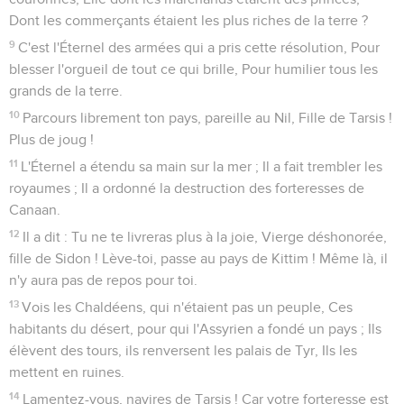
Dont les commerçants étaient les plus riches de la terre ?
9
C'est l'Éternel des armées qui a pris cette résolution, Pour
blesser l'orgueil de tout ce qui brille, Pour humilier tous les
grands de la terre.
10
Parcours librement ton pays, pareille au Nil, Fille de Tarsis !
Plus de joug !
11
L'Éternel a étendu sa main sur la mer ; Il a fait trembler les
royaumes ; Il a ordonné la destruction des forteresses de
Canaan.
12
Il a dit : Tu ne te livreras plus à la joie, Vierge déshonorée,
fille de Sidon ! Lève-toi, passe au pays de Kittim ! Même là, il
n'y aura pas de repos pour toi.
13
Vois les Chaldéens, qui n'étaient pas un peuple, Ces
habitants du désert, pour qui l'Assyrien a fondé un pays ; Ils
élèvent des tours, ils renversent les palais de Tyr, Ils les
mettent en ruines.
14
Lamentez-vous, navires de Tarsis ! Car votre forteresse est