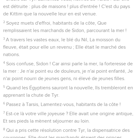
est détruite : plus de maisons ! plus d'entrée ! C'est du pays
de Kittim que la nouvelle leur en est venue.
2
Soyez muets d'effroi, habitants de la côte, Que
remplissaient les marchands de Sidon, parcourant la mer !
3
A travers les vastes eaux, le blé du Nil, La moisson du
fleuve, était pour elle un revenu ; Elle était le marché des
nations.
4
Sois confuse, Sidon ! Car ainsi parle la mer, la forteresse de
la mer : Je n'ai point eu de douleurs, je n'ai point enfanté, Je
n'ai point nourri de jeunes gens, ni élevé de jeunes filles.
5
Quand les Égyptiens sauront la nouvelle, Ils trembleront en
apprenant la chute de Tyr.
6
Passez à Tarsis, Lamentez-vous, habitants de la côte !
7
Est-ce là votre ville joyeuse ? Elle avait une origine antique,
Et ses pieds la mènent séjourner au loin.
8
Qui a pris cette résolution contre Tyr, la dispensatrice des
couronnes, Elle dont les marchands étaient des princes,