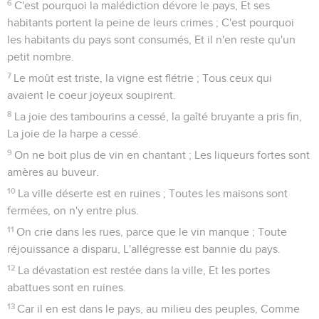
6
C'est pourquoi la malédiction dévore le pays, Et ses
habitants portent la peine de leurs crimes ; C'est pourquoi
les habitants du pays sont consumés, Et il n'en reste qu'un
petit nombre.
7
Le moût est triste, la vigne est flétrie ; Tous ceux qui
avaient le coeur joyeux soupirent.
8
La joie des tambourins a cessé, la gaîté bruyante a pris fin,
La joie de la harpe a cessé.
9
On ne boit plus de vin en chantant ; Les liqueurs fortes sont
amères au buveur.
10
La ville déserte est en ruines ; Toutes les maisons sont
fermées, on n'y entre plus.
11
On crie dans les rues, parce que le vin manque ; Toute
réjouissance a disparu, L'allégresse est bannie du pays.
12
La dévastation est restée dans la ville, Et les portes
abattues sont en ruines.
13
Car il en est dans le pays, au milieu des peuples, Comme