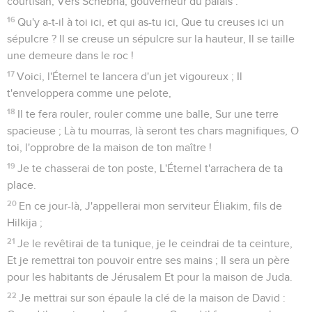
courtisan, Vers Schebna, gouverneur du palais :
16
Qu'y a-t-il à toi ici, et qui as-tu ici, Que tu creuses ici un
sépulcre ? Il se creuse un sépulcre sur la hauteur, Il se taille
une demeure dans le roc !
17
Voici, l'Éternel te lancera d'un jet vigoureux ; Il
t'enveloppera comme une pelote,
18
Il te fera rouler, rouler comme une balle, Sur une terre
spacieuse ; Là tu mourras, là seront tes chars magnifiques, O
toi, l'opprobre de la maison de ton maître !
19
Je te chasserai de ton poste, L'Éternel t'arrachera de ta
place.
20
En ce jour-là, J'appellerai mon serviteur Éliakim, fils de
Hilkija ;
21
Je le revêtirai de ta tunique, je le ceindrai de ta ceinture,
Et je remettrai ton pouvoir entre ses mains ; Il sera un père
pour les habitants de Jérusalem Et pour la maison de Juda.
22
Je mettrai sur son épaule la clé de la maison de David :