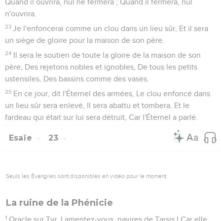
Quand il ouvrira, nul ne fermera ; Quand il fermera, nul
n'ouvrira.
23
Je l'enfoncerai comme un clou dans un lieu sûr, Et il sera
un siège de gloire pour la maison de son père.
24
Il sera le soutien de toute la gloire de la maison de son
père, Des rejetons nobles et ignobles, De tous les petits
ustensiles, Des bassins comme des vases.
25
En ce jour, dit l'Éternel des armées, Le clou enfoncé dans
un lieu sûr sera enlevé, Il sera abattu et tombera, Et le
fardeau qui était sur lui sera détruit, Car l'Éternel a parlé.
Esaïe
23
Seuls les Évangiles sont disponibles en vidéo pour le moment.
La ruine de la Phénicie
1
Oracle sur Tyr. Lamentez-vous, navires de Tarsis ! Car elle