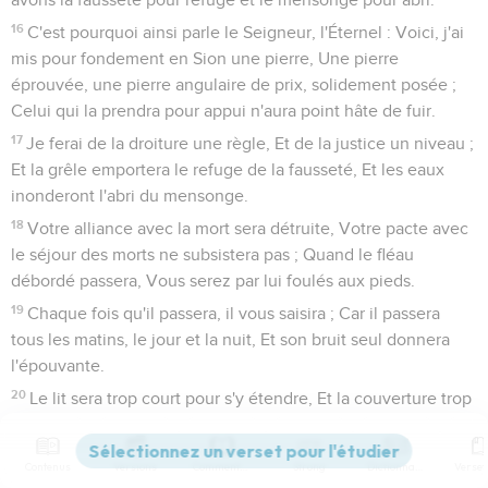
16
C'est pourquoi ainsi parle le Seigneur, l'Éternel : Voici, j'ai
mis pour fondement en Sion une pierre, Une pierre
éprouvée, une pierre angulaire de prix, solidement posée ;
Celui qui la prendra pour appui n'aura point hâte de fuir.
17
Je ferai de la droiture une règle, Et de la justice un niveau ;
Et la grêle emportera le refuge de la fausseté, Et les eaux
inonderont l'abri du mensonge.
18
Votre alliance avec la mort sera détruite, Votre pacte avec
le séjour des morts ne subsistera pas ; Quand le fléau
débordé passera, Vous serez par lui foulés aux pieds.
19
Chaque fois qu'il passera, il vous saisira ; Car il passera
tous les matins, le jour et la nuit, Et son bruit seul donnera
l'épouvante.
20
Le lit sera trop court pour s'y étendre, Et la couverture trop
étroite pour s'en envelopper.
21
Car l'Éternel se lèvera comme à la montagne de Peratsim,
Contenus
Versions
Commentaires
Strong
Dictionnaire
Il s'irritera comme dans la vallée de Gabaon, Pour faire son