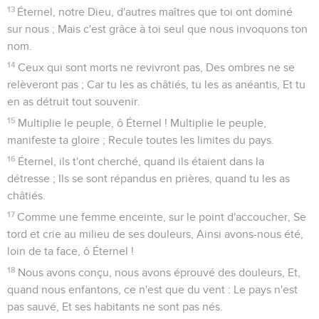
13
Éternel, notre Dieu, d'autres maîtres que toi ont dominé
sur nous ; Mais c'est grâce à toi seul que nous invoquons ton
nom.
14
Ceux qui sont morts ne revivront pas, Des ombres ne se
relèveront pas ; Car tu les as châtiés, tu les as anéantis, Et tu
en as détruit tout souvenir.
15
Multiplie le peuple, ô Éternel ! Multiplie le peuple,
manifeste ta gloire ; Recule toutes les limites du pays.
16
Éternel, ils t'ont cherché, quand ils étaient dans la
détresse ; Ils se sont répandus en prières, quand tu les as
châtiés.
17
Comme une femme enceinte, sur le point d'accoucher, Se
tord et crie au milieu de ses douleurs, Ainsi avons-nous été,
loin de ta face, ô Éternel !
18
Nous avons conçu, nous avons éprouvé des douleurs, Et,
quand nous enfantons, ce n'est que du vent : Le pays n'est
pas sauvé, Et ses habitants ne sont pas nés.