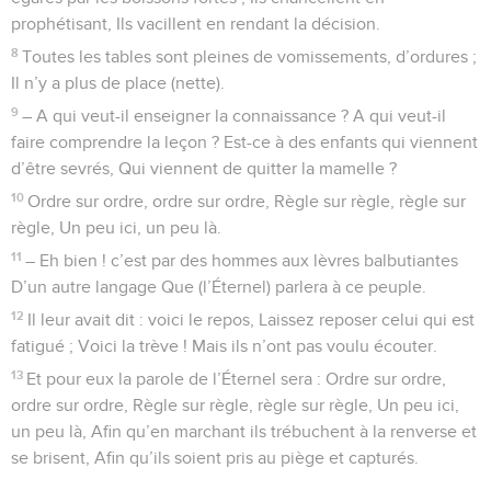
prophétisant, Ils vacillent en rendant la décision.
8
Toutes les tables sont pleines de vomissements, d’ordures ;
Il n’y a plus de place (nette).
9
– A qui veut-il enseigner la connaissance ? A qui veut-il
faire comprendre la leçon ? Est-ce à des enfants qui viennent
d’être sevrés, Qui viennent de quitter la mamelle ?
10
Ordre sur ordre, ordre sur ordre, Règle sur règle, règle sur
règle, Un peu ici, un peu là.
11
– Eh bien ! c’est par des hommes aux lèvres balbutiantes
D’un autre langage Que (l’Éternel) parlera à ce peuple.
12
Il leur avait dit : voici le repos, Laissez reposer celui qui est
fatigué ; Voici la trève ! Mais ils n’ont pas voulu écouter.
13
Et pour eux la parole de l’Éternel sera : Ordre sur ordre,
ordre sur ordre, Règle sur règle, règle sur règle, Un peu ici,
un peu là, Afin qu’en marchant ils trébuchent à la renverse et
se brisent, Afin qu’ils soient pris au piège et capturés.