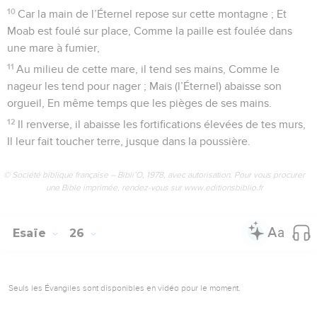
10
Car la main de l’Éternel repose sur cette montagne ; Et
Moab est foulé sur place, Comme la paille est foulée dans
une mare à fumier,
11
Au milieu de cette mare, il tend ses mains, Comme le
nageur les tend pour nager ; Mais (l’Éternel) abaisse son
orgueil, En même temps que les pièges de ses mains.
12
Il renverse, il abaisse les fortifications élevées de tes murs,
Il leur fait toucher terre, jusque dans la poussière.
© Société biblique française – Bibli’O, 1978, avec autorisation. Pour vous procurer
une Bible imprimée, rendez-vous sur www.editionsbiblio.fr
Esaïe
26
Seuls les Évangiles sont disponibles en vidéo pour le moment.