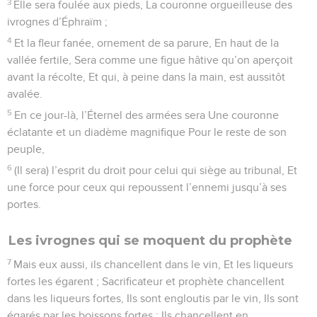
3
Elle sera foulée aux pieds, La couronne orgueilleuse des
ivrognes d’Éphraïm ;
4
Et la fleur fanée, ornement de sa parure, En haut de la
vallée fertile, Sera comme une figue hâtive qu’on aperçoit
avant la récolte, Et qui, à peine dans la main, est aussitôt
avalée.
5
En ce jour-là, l’Éternel des armées sera Une couronne
éclatante et un diadème magnifique Pour le reste de son
peuple,
6
(Il sera) l’esprit du droit pour celui qui siège au tribunal, Et
une force pour ceux qui repoussent l’ennemi jusqu’à ses
portes.
Les ivrognes qui se moquent du prophète
7
Mais eux aussi, ils chancellent dans le vin, Et les liqueurs
fortes les égarent ; Sacrificateur et prophète chancellent
dans les liqueurs fortes, Ils sont engloutis par le vin, Ils sont
égarés par les boissons fortes ; Ils chancellent en