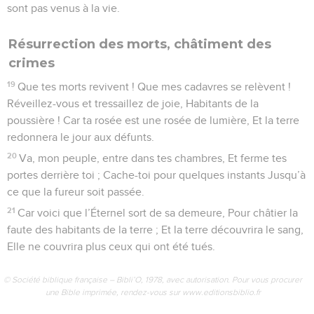
sont pas venus à la vie.
Résurrection des morts, châtiment des
crimes
19
Que tes morts revivent ! Que mes cadavres se relèvent !
Réveillez-vous et tressaillez de joie, Habitants de la
poussière ! Car ta rosée est une rosée de lumière, Et la terre
redonnera le jour aux défunts.
20
Va, mon peuple, entre dans tes chambres, Et ferme tes
portes derrière toi ; Cache-toi pour quelques instants Jusqu’à
ce que la fureur soit passée.
21
Car voici que l’Éternel sort de sa demeure, Pour châtier la
faute des habitants de la terre ; Et la terre découvrira le sang,
Elle ne couvrira plus ceux qui ont été tués.
© Société biblique française – Bibli’O, 1978, avec autorisation. Pour vous procurer
une Bible imprimée, rendez-vous sur www.editionsbiblio.fr