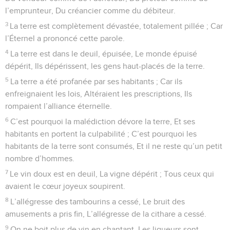
l’emprunteur, Du créancier comme du débiteur.
3
La terre est complètement dévastée, totalement pillée ; Car
l’Éternel a prononcé cette parole.
4
La terre est dans le deuil, épuisée, Le monde épuisé
dépérit, Ils dépérissent, les gens haut-placés de la terre.
5
La terre a été profanée par ses habitants ; Car ils
enfreignaient les lois, Altéraient les prescriptions, Ils
rompaient l’alliance éternelle.
6
C’est pourquoi la malédiction dévore la terre, Et ses
habitants en portent la culpabilité ; C’est pourquoi les
habitants de la terre sont consumés, Et il ne reste qu’un petit
nombre d’hommes.
7
Le vin doux est en deuil, La vigne dépérit ; Tous ceux qui
avaient le cœur joyeux soupirent.
8
L’allégresse des tambourins a cessé, Le bruit des
amusements a pris fin, L’allégresse de la cithare a cessé.
9
On ne boit plus de vin en chantant, Les liqueurs sont