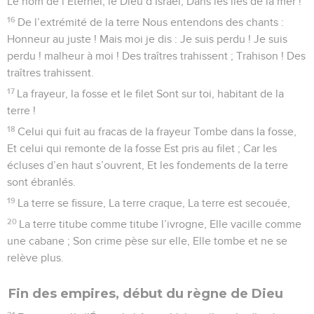
Le nom de l’Éternel, le Dieu d’Israël, Dans les îles de la mer !
16
De l’extrémité de la terre Nous entendons des chants :
Honneur au juste ! Mais moi je dis : Je suis perdu ! Je suis
perdu ! malheur à moi ! Des traîtres trahissent ; Trahison ! Des
traîtres trahissent.
17
La frayeur, la fosse et le filet Sont sur toi, habitant de la
terre !
18
Celui qui fuit au fracas de la frayeur Tombe dans la fosse,
Et celui qui remonte de la fosse Est pris au filet ; Car les
écluses d’en haut s’ouvrent, Et les fondements de la terre
sont ébranlés.
19
La terre se fissure, La terre craque, La terre est secouée,
20
La terre titube comme titube l’ivrogne, Elle vacille comme
une cabane ; Son crime pèse sur elle, Elle tombe et ne se
relève plus.
Fin des empires, début du règne de Dieu