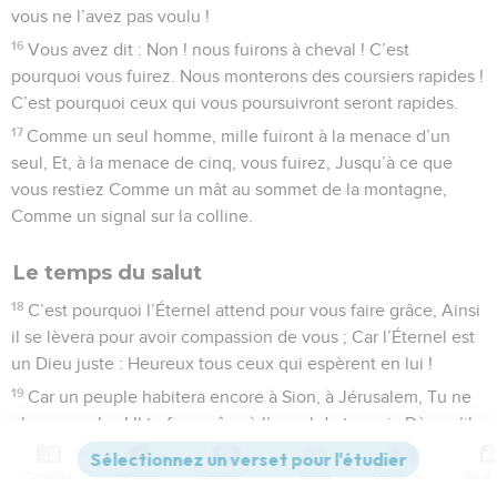
vous ne l’avez pas voulu !
16
Vous avez dit : Non ! nous fuirons à cheval ! C’est
pourquoi vous fuirez. Nous monterons des coursiers rapides !
C’est pourquoi ceux qui vous poursuivront seront rapides.
17
Comme un seul homme, mille fuiront à la menace d’un
seul, Et, à la menace de cinq, vous fuirez, Jusqu’à ce que
vous restiez Comme un mât au sommet de la montagne,
Comme un signal sur la colline.
Le temps du salut
18
C’est pourquoi l’Éternel attend pour vous faire grâce, Ainsi
il se lèvera pour avoir compassion de vous ; Car l’Éternel est
un Dieu juste : Heureux tous ceux qui espèrent en lui !
19
Car un peuple habitera encore à Sion, à Jérusalem, Tu ne
pleureras plus ! Il te fera grâce à l’appel de ton cri ; Dès qu’il
aura entendu, il te répondra.
Contenus
Versions
Commentaires
Strong
Dictionnaire
20
Le Seigneur vous donnera du pain dans la détresse Et de