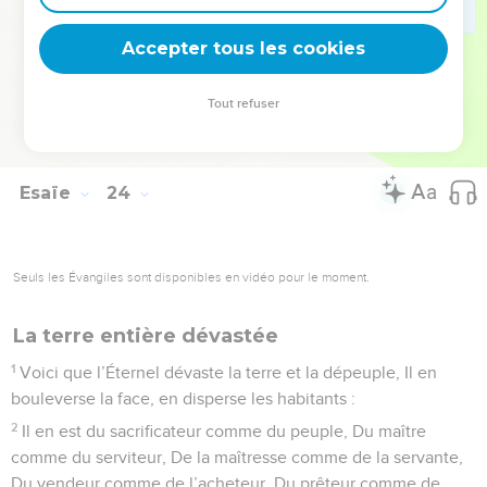
sera pour ceux qui habitent devant l’Éternel Une nourriture
Accepter tous les cookies
qui rassasie Et des vêtements magnifiques.
© Société biblique française – Bibli’O, 1978, avec autorisation. Pour vous procurer
Tout refuser
une Bible imprimée, rendez-vous sur www.editionsbiblio.fr
Esaïe
24
Seuls les Évangiles sont disponibles en vidéo pour le moment.
La terre entière dévastée
1
Voici que l’Éternel dévaste la terre et la dépeuple, Il en
bouleverse la face, en disperse les habitants :
2
Il en est du sacrificateur comme du peuple, Du maître
comme du serviteur, De la maîtresse comme de la servante,
Du vendeur comme de l’acheteur, Du prêteur comme de