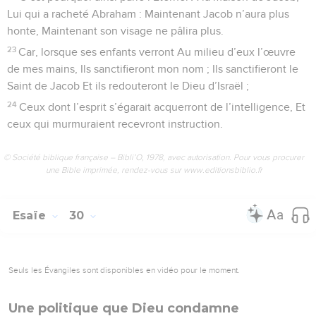
Lui qui a racheté Abraham : Maintenant Jacob n’aura plus
honte, Maintenant son visage ne pâlira plus.
23
Car, lorsque ses enfants verront Au milieu d’eux l’œuvre
de mes mains, Ils sanctifieront mon nom ; Ils sanctifieront le
Saint de Jacob Et ils redouteront le Dieu d’Israël ;
24
Ceux dont l’esprit s’égarait acquerront de l’intelligence, Et
ceux qui murmuraient recevront instruction.
© Société biblique française – Bibli’O, 1978, avec autorisation. Pour vous procurer
une Bible imprimée, rendez-vous sur www.editionsbiblio.fr
Esaïe
30
Seuls les Évangiles sont disponibles en vidéo pour le moment.
Une politique que Dieu condamne