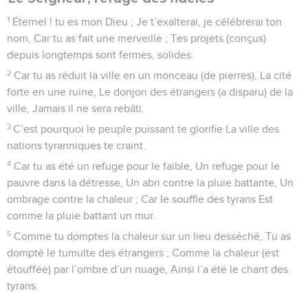
1
Éternel ! tu es mon Dieu ; Je t’exalterai, je célébrerai ton
nom, Car tu as fait une merveille ; Tes projets (conçus)
depuis longtemps sont fermes, solides.
2
Car tu as réduit la ville en un monceau (de pierres), La cité
forte en une ruine, Le donjon des étrangers (a disparu) de la
ville, Jamais il ne sera rebâti.
3
C’est pourquoi le peuple puissant te glorifie La ville des
nations tyranniques te craint.
4
Car tu as été un refuge pour le faible, Un refuge pour le
pauvre dans la détresse, Un abri contre la pluie battante, Un
ombrage contre la chaleur ; Car le souffle des tyrans Est
comme la pluie battant un mur.
5
Comme tu domptes la chaleur sur un lieu desséché, Tu as
dompté le tumulte des étrangers ; Comme la chaleur (est
étouffée) par l’ombre d’un nuage, Ainsi l’a été le chant des
tyrans.