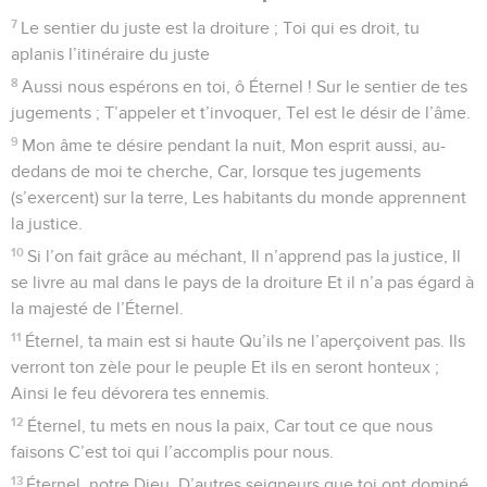
7
Le sentier du juste est la droiture ; Toi qui es droit, tu
aplanis l’itinéraire du juste
8
Aussi nous espérons en toi, ô Éternel ! Sur le sentier de tes
jugements ; T’appeler et t’invoquer, Tel est le désir de l’âme.
9
Mon âme te désire pendant la nuit, Mon esprit aussi, au-
dedans de moi te cherche, Car, lorsque tes jugements
(s’exercent) sur la terre, Les habitants du monde apprennent
la justice.
10
Si l’on fait grâce au méchant, Il n’apprend pas la justice, Il
se livre au mal dans le pays de la droiture Et il n’a pas égard à
la majesté de l’Éternel.
11
Éternel, ta main est si haute Qu’ils ne l’aperçoivent pas. Ils
verront ton zèle pour le peuple Et ils en seront honteux ;
Ainsi le feu dévorera tes ennemis.
12
Éternel, tu mets en nous la paix, Car tout ce que nous
faisons C’est toi qui l’accomplis pour nous.
13
Éternel, notre Dieu, D’autres seigneurs que toi ont dominé