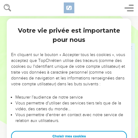
13
Voici le pays des Chaldéens Qui n’étaient pas un peuple ;
Les Assyriens l’ont destiné aux habitants du désert ; Ils
élèvent des tours de garde, Ils renversent les donjons de Tyr,
Segond 1978 (Colombe)
Ils les mettent en ruines.
Votre vie privée est importante
Esaïe
23
14
Lamentez-vous, navires de Tarsis ! Car votre forteresse est
pour nous
détruite !
15
En ce jour-là, Tyr tombera dans l’oubli soixante-dix ans, Ce
En cliquant sur le bouton « Accepter tous les cookies », vous
que durent les jours d’un roi. Au bout de soixante-dix ans, il
acceptez que TopChrétien utilise des traceurs (comme des
en sera de Tyr Comme de la prostituée dont parle la
cookies ou l'identifiant unique de votre compte utilisateur) et
traite vos données à caractère personnel (comme vos
chanson :
données de navigation et les informations renseignées dans
16
Prends une cithare, Fais le tour de la ville, Prostituée qu’on
votre compte utilisateur) dans les buts suivants :
oublie ! Joue bien, multiplie tes chants, Pour qu’on se
souvienne de toi ! –
Mesurer l'audience de notre service
Vous permettre d'utiliser des services tiers tels que de la
17
Au bout de soixante-dix ans, L’Éternel visitera Tyr, Et elle
vidéo, des cartes du monde…
retournera à son salaire impur ; Elle se prostituera à tous les
Vous permettre d'entrer en contact avec notre service de
relation aux utilisateurs.
royaumes du monde, Sur la face de la terre.
18
Mais son gain et son salaire impur Seront consacrés à
Choisir mes cookies
l’Éternel, Ils ne seront ni entassés ni conservés ; Car son gain