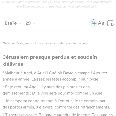
© Société biblique française – Bibli’O, 1978, avec autorisation. Pour vous procurer
une Bible imprimée, rendez-vous sur www.editionsbiblio.fr
Esaïe
29
Seuls les Évangiles sont disponibles en vidéo pour le moment.
Jérusalem presque perdue et soudain
délivrée
1
Malheur à Ariel, à Ariel ! Cité où David a campé ! Ajoutez
année à année, Laissez les fêtes accomplir leur cycle,
2
Et je réduirai Ariel ; Il y aura des plaintes et des
gémissements ; Et la ville sera pour moi comme un Ariel.
3
Je camperai contre toi tout à l’entour, Je te cernerai par
des postes armés, J’élèverai contre toi des retranchements.
4
Tu seras abaissée, Ta parole viendra de la terre, Tes paroles