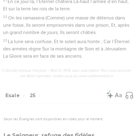
21
En ce jour-là, l’Éternel châtiera Là-haut l’armée d’en haut,
Et sur la terre les rois de la terre.
22
On les ramassera (Comme) une masse de détenus dans
une fosse, Ils seront emprisonnés dans une prison, Et, après
un grand nombre de jours, Ils seront châtiés.
23
La lune sera confuse, Et le soleil aura honte ; Car l’Éternel
des armées règne Sur la montagne de Sion et à Jérusalem.
La Gloire sera en face de ses anciens.
© Société biblique française – Bibli’O, 1978, avec autorisation. Pour vous procurer
une Bible imprimée, rendez-vous sur www.editionsbiblio.fr
Esaïe
25
Seuls les Évangiles sont disponibles en vidéo pour le moment.
Le Seigneur, refuge des fidèles