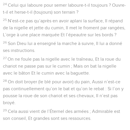
24
Celui qui laboure pour semer laboure-t-il toujours ? Ouvre-
t-il et herse-t-il (toujours) son terrain ?
25
N’est-ce pas qu’après en avoir aplani la surface, Il répand
de la nigelle et jette du cumin, Il met le froment par rangées,
L’orge à une place marquée Et l’épeautre sur les bords ?
26
Son Dieu lui a enseigné la marche à suivre, Il lui a donné
ses instructions.
27
On ne foule pas la nigelle avec le traîneau, Et la roue du
chariot ne passe pas sur le cumin ; Mais on bat la nigelle
avec le bâton Et le cumin avec la baguette.
28
On doit broyer (le blé pour avoir) du pain, Aussi n’est-ce
pas continuellement qu’on le bat et qu’on le rebat : Si l’on y
pousse la roue de son chariot et ses chevaux, Il n’est pas
broyé.
29
Cela aussi vient de l’Éternel des armées ; Admirable est
son conseil, Et grandes sont ses ressources.