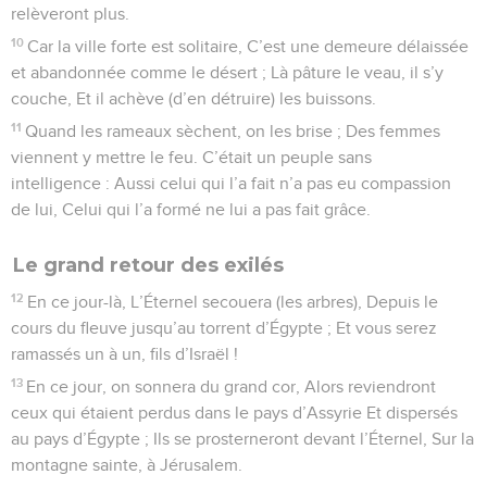
relèveront plus.
10
Car la ville forte est solitaire, C’est une demeure délaissée
et abandonnée comme le désert ; Là pâture le veau, il s’y
couche, Et il achève (d’en détruire) les buissons.
11
Quand les rameaux sèchent, on les brise ; Des femmes
viennent y mettre le feu. C’était un peuple sans
intelligence : Aussi celui qui l’a fait n’a pas eu compassion
de lui, Celui qui l’a formé ne lui a pas fait grâce.
Le grand retour des exilés
12
En ce jour-là, L’Éternel secouera (les arbres), Depuis le
cours du fleuve jusqu’au torrent d’Égypte ; Et vous serez
ramassés un à un, fils d’Israël !
13
En ce jour, on sonnera du grand cor, Alors reviendront
ceux qui étaient perdus dans le pays d’Assyrie Et dispersés
au pays d’Égypte ; Ils se prosterneront devant l’Éternel, Sur la
montagne sainte, à Jérusalem.