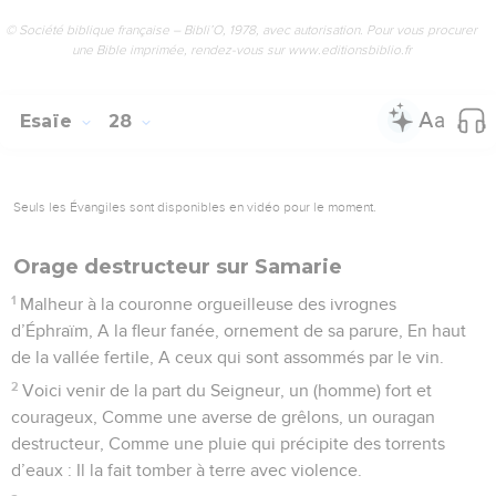
© Société biblique française – Bibli’O, 1978, avec autorisation. Pour vous procurer
une Bible imprimée, rendez-vous sur www.editionsbiblio.fr
Esaïe
28
Seuls les Évangiles sont disponibles en vidéo pour le moment.
Orage destructeur sur Samarie
1
Malheur à la couronne orgueilleuse des ivrognes
d’Éphraïm, A la fleur fanée, ornement de sa parure, En haut
de la vallée fertile, A ceux qui sont assommés par le vin.
2
Voici venir de la part du Seigneur, un (homme) fort et
courageux, Comme une averse de grêlons, un ouragan
destructeur, Comme une pluie qui précipite des torrents
d’eaux : Il la fait tomber à terre avec violence.