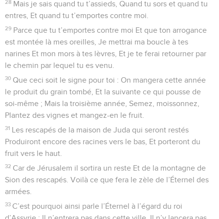
28
Mais je sais quand tu t’assieds, Quand tu sors et quand tu
entres, Et quand tu t’emportes contre moi.
29
Parce que tu t’emportes contre moi Et que ton arrogance
est montée là mes oreilles, Je mettrai ma boucle à tes
narines Et mon mors à tes lèvres, Et je te ferai retourner par
le chemin par lequel tu es venu.
30
Que ceci soit le signe pour toi : On mangera cette année
le produit du grain tombé, Et la suivante ce qui pousse de
soi-même ; Mais la troisième année, Semez, moissonnez,
Plantez des vignes et mangez-en le fruit.
31
Les rescapés de la maison de Juda qui seront restés
Produiront encore des racines vers le bas, Et porteront du
fruit vers le haut.
32
Car de Jérusalem il sortira un reste Et de la montagne de
Sion des rescapés. Voilà ce que fera le zèle de l’Éternel des
armées.
33
C’est pourquoi ainsi parle l’Éternel à l’égard du roi
d’Assyrie : Il n’entrera pas dans cette ville, Il n’y lancera pas