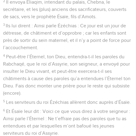
2
Il envoya Éliaqim, intendant du palais, Chebna, le
secrétaire, et les (plus) anciens des sacrificateurs, couverts
de sacs, vers le prophète Ésaïe, fils d’Amots.
3
Ils lui dirent : Ainsi parle Ézéchias : Ce jour est un jour de
détresse, de châtiment et d’opprobre ; car les enfants sont
près de sortir du sein maternel, et il n’y a point de force pour
l’accouchement.
4
Peut-être l’Éternel, ton Dieu, entendra-t-il les paroles du
Rabchaqé, que le roi d’Assyrie, son seigneur, a envoyé pour
insulter le Dieu vivant, et peut-être exercera-t-il ses
châtiments à cause des paroles qu’a entendues l’Éternel ton
Dieu. Fais donc monter une prière pour le reste qui subsiste
(encore).
5
Les serviteurs du roi Ézéchias allèrent donc auprès d’Ésaïe.
6
Et Ésaïe leur dit : Voici ce que vous direz à votre seigneur :
Ainsi parle l’Éternel : Ne t’effraie pas des paroles que tu as
entendues et par lesquelles m’ont bafoué les jeunes
serviteurs du roi d’Assyrie.