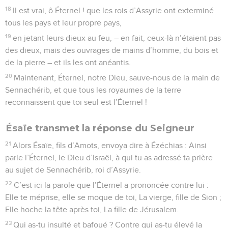
18
Il est vrai, ô Éternel ! que les rois d’Assyrie ont exterminé
tous les pays et leur propre pays,
19
en jetant leurs dieux au feu, – en fait, ceux-là n’étaient pas
des dieux, mais des ouvrages de mains d’homme, du bois et
de la pierre – et ils les ont anéantis.
20
Maintenant, Éternel, notre Dieu, sauve-nous de la main de
Sennachérib, et que tous les royaumes de la terre
reconnaissent que toi seul est l’Éternel !
Ésaïe transmet la réponse du Seigneur
21
Alors Ésaïe, fils d’Amots, envoya dire à Ézéchias : Ainsi
parle l’Éternel, le Dieu d’Israël, à qui tu as adressé ta prière
au sujet de Sennachérib, roi d’Assyrie.
22
C’est ici la parole que l’Éternel a prononcée contre lui :
Elle te méprise, elle se moque de toi, La vierge, fille de Sion ;
Elle hoche la tête après toi, La fille de Jérusalem.
23
Qui as-tu insulté et bafoué ? Contre qui as-tu élevé la