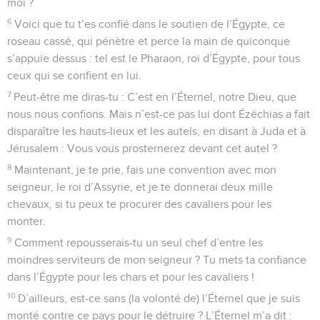
moi ?
6
Voici que tu t’es confié dans le soutien de l’Égypte, ce
roseau cassé, qui pénètre et perce la main de quiconque
s’appuie dessus : tel est le Pharaon, roi d’Égypte, pour tous
ceux qui se confient en lui.
7
Peut-être me diras-tu : C’est en l’Éternel, notre Dieu, que
nous nous confions. Mais n’est-ce pas lui dont Ézéchias a fait
disparaître les hauts-lieux et les autels, en disant à Juda et à
Jérusalem : Vous vous prosternerez devant cet autel ?
8
Maintenant, je te prie, fais une convention avec mon
seigneur, le roi d’Assyrie, et je te donnerai deux mille
chevaux, si tu peux te procurer des cavaliers pour les
monter.
9
Comment repousserais-tu un seul chef d’entre les
moindres serviteurs de mon seigneur ? Tu mets ta confiance
dans l’Égypte pour les chars et pour les cavaliers !
10
D’ailleurs, est-ce sans (la volonté de) l’Éternel que je suis
monté contre ce pays pour le détruire ? L’Éternel m’a dit :