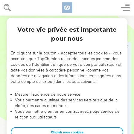
du vide Et le niveau du chaos.
12
Ses nobles n’y seront point Pour proclamer un roi, Tous
ses princes ne seront plus.
Segond 1978 (Colombe)
13
Les buissons croîtront dans ses donjons, Les orties et les
Votre vie privée est importante
Esaïe
34
ajoncs dans ses forteresses. Ce sera la demeure des chacals.
pour nous
Un emplacement pour les autruches ;
14
Les habitants du désert y rencontreront les bêtes
En cliquant sur le bouton « Accepter tous les cookies », vous
sauvages, Et les boucs s’y appelleront les uns les autres ; Là
acceptez que TopChrétien utilise des traceurs (comme des
le spectre de la nuit aura sa demeure Et trouvera son lieu de
cookies ou l'identifiant unique de votre compte utilisateur) et
traite vos données à caractère personnel (comme vos
repos ;
données de navigation et les informations renseignées dans
15
Là le serpent fera son nid, déposera ses œufs, Les couvera
votre compte utilisateur) dans les buts suivants :
et recueillera (ses petits) à son ombre ; Là se rassembleront
les milans Les uns comme les autres.
Mesurer l'audience de notre service
Vous permettre d'utiliser des services tiers tels que de la
16
– Consultez le livre de l’Éternel et lisez ! Aucun d’eux ne
vidéo, des cartes du monde…
fera défaut –, Les uns comme les autres, aucun ne
Vous permettre d'entrer en contact avec notre service de
relation aux utilisateurs.
manquera ; Car sa bouche l’a ordonné. C’est son Esprit qui
les rassemblera.
Choisir mes cookies
17
Il a jeté pour eux le sort, Et sa main leur a partagé cette