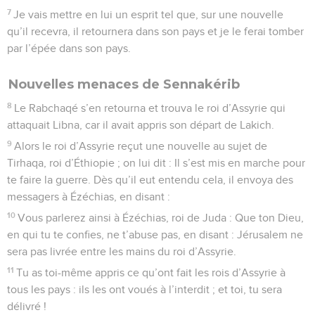
7
Je vais mettre en lui un esprit tel que, sur une nouvelle
qu’il recevra, il retournera dans son pays et je le ferai tomber
par l’épée dans son pays.
Nouvelles menaces de Sennakérib
8
Le Rabchaqé s’en retourna et trouva le roi d’Assyrie qui
attaquait Libna, car il avait appris son départ de Lakich.
9
Alors le roi d’Assyrie reçut une nouvelle au sujet de
Tirhaqa, roi d’Éthiopie ; on lui dit : Il s’est mis en marche pour
te faire la guerre. Dès qu’il eut entendu cela, il envoya des
messagers à Ézéchias, en disant :
10
Vous parlerez ainsi à Ézéchias, roi de Juda : Que ton Dieu,
en qui tu te confies, ne t’abuse pas, en disant : Jérusalem ne
sera pas livrée entre les mains du roi d’Assyrie.
11
Tu as toi-même appris ce qu’ont fait les rois d’Assyrie à
tous les pays : ils les ont voués à l’interdit ; et toi, tu sera
délivré !