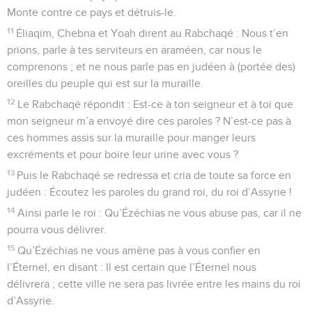
Monte contre ce pays et détruis-le.
11
Éliaqim, Chebna et Yoah dirent au Rabchaqé : Nous t’en
prions, parle à tes serviteurs en araméen, car nous le
comprenons ; et ne nous parle pas en judéen à (portée des)
oreilles du peuple qui est sur la muraille.
12
Le Rabchaqé répondit : Est-ce à ton seigneur et à toi que
mon seigneur m’a envoyé dire ces paroles ? N’est-ce pas à
ces hommes assis sur la muraille pour manger leurs
excréments et pour boire leur urine avec vous ?
13
Puis le Rabchaqé se redressa et cria de toute sa force en
judéen : Écoutez les paroles du grand roi, du roi d’Assyrie !
14
Ainsi parle le roi : Qu’Ézéchias ne vous abuse pas, car il ne
pourra vous délivrer.
15
Qu’Ézéchias ne vous amène pas à vous confier en
l’Éternel, en disant : Il est certain que l’Éternel nous
délivrera ; cette ville ne sera pas livrée entre les mains du roi
d’Assyrie.