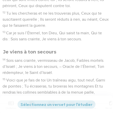
périront, Ceux qui disputent contre toi.
12
Tu les chercheras et ne les trouveras plus, Ceux qui te
suscitaient querelle ; Ils seront réduits à rien, au néant, Ceux
qui te faisaient la guerre.
13
Car je suis l’Éternel, ton Dieu, Qui saisit ta main, Qui te
dis : Sois sans crainte, Je viens à ton secours.
Je viens à ton secours
14
Sois sans crainte, vermisseau de Jacob, Faibles mortels
d’Israël ; Je viens à ton secours, – Oracle de l’Éternel, Ton
rédempteur, le Saint d’Israël.
15
Voici que je fais de toi Un traîneau aigu, tout neuf, Garni
de pointes ; Tu écraseras, tu broieras les montagnes Et tu
rendras les collines semblables à de la menue paille,
16
Tu les vanneras, Le vent les emportera, Et un tourbillon les
dispersera. Mais toi, tu te réjouiras en l’Éternel, Tu te
Contenus
Versions
Commentaires
Strong
Dictionnaire
glorifieras dans le Saint d’Israël.