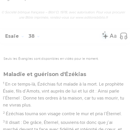
© Société biblique française – Bibli’O, 1978, avec autorisation. Pour vous procurer
une Bible imprimée, rendez-vous sur www.editionsbiblio.fr
Esaïe
38
Seuls les Évangiles sont disponibles en vidéo pour le moment.
Maladie et guérison d'Ézékias
1
En ce temps-là, Ézéchias fut malade à la mort. Le prophète
Ésaïe, fils d’Amots, vint auprès de lui et lui dit : Ainsi parle
l’Éternel : Donne tes ordres à ta maison, car tu vas mourir, tu
ne vivras plus.
2
Ézéchias tourna son visage contre le mur et pria l’Éternel.
3
Il disait : De grâce, Éternel, souviens-toi donc que j’ai
marché devant ta face avec fidélité et intégrité de cœur, et