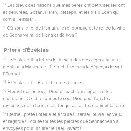
12
Les dieux des nations que mes pères ont détruites les ont-
ils délivrées, Gozân, Harân, Retseph, et les fils d’Éden qui
sont à Telassar ?
13
Où sont le roi de Hamath, le roi d’Arpad et le roi de la ville
de Sepharvaïm, de Héna et de Ivva ?
Prière d'Ézékias
14
Ézéchias prit la lettre de la main des messagers, la lut et
monta à la Maison de l’Éternel. Ézéchias la déploya devant
l’Éternel.
15
Ézéchias pria l’Éternel en ces termes :
16
Éternel des armées, Dieu d’Israël, qui sièges sur les
chérubins ! C’est toi qui es le seul Dieu pour tous les
royaumes de la terre, c’est toi qui as fait les cieux et la terre.
17
Éternel, prête l’oreille et écoute ! Éternel, ouvre les yeux
et regarde ! Écoute toutes les paroles que Sennachérib a
envoyées pour insulter le Dieu vivant !