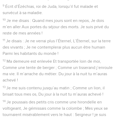
9
Écrit d’Ézéchias, roi de Juda, lorsqu’il fut malade et
survécut à sa maladie.
10
Je me disais : Quand mes jours sont en repos, Je dois
m’en aller Aux portes du séjour des morts. Je suis privé du
reste de mes années !
11
Je disais : Je ne verrai plus l’Éternel, L’Éternel, sur la terre
des vivants ; Je ne contemplerai plus aucun être humain
Parmi les habitants du monde !
12
Ma demeure est enlevée Et transportée loin de moi,
Comme une tente de berger ; Comme un tisserand j’enroule
ma vie. Il m’arrache du métier. Du jour à la nuit tu m’auras
achevé !
13
Je me suis contenu jusqu’au matin ; Comme un lion, il
brisait tous mes os, Du jour à la nuit tu m’auras achevé !
14
Je poussais des petits cris comme une hirondelle en
voltigeant, Je gémissais comme la colombe ; Mes yeux se
tournaient misérablement vers le haut : Seigneur ! je suis