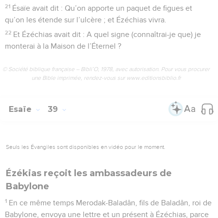
21
Ésaïe avait dit : Qu’on apporte un paquet de figues et
qu’on les étende sur l’ulcère ; et Ézéchias vivra.
22
Et Ézéchias avait dit : A quel signe (connaîtrai-je que) je
monterai à la Maison de l’Éternel ?
© Société biblique française – Bibli’O, 1978, avec autorisation. Pour vous procurer
une Bible imprimée, rendez-vous sur www.editionsbiblio.fr
Esaïe
39
Seuls les Évangiles sont disponibles en vidéo pour le moment.
Ézékias reçoit les ambassadeurs de
Babylone
1
En ce même temps Merodak-Baladân, fils de Baladân, roi de
Babylone, envoya une lettre et un présent à Ézéchias, parce