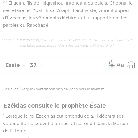
22
Éliaqim, fils de Hilqiyahou, intendant du palais, Chebna, le
secrétaire, et Yoah, fils d’Asaph, l’archiviste, vinrent auprès
d’Ézéchias, les vêtements déchirés, et lui rapportèrent les
paroles du Rabchaqé.
© Société biblique française – Bibli’O, 1978, avec autorisation. Pour vous procurer
une Bible imprimée, rendez-vous sur www.editionsbiblio.fr
Esaïe
37
Seuls les Évangiles sont disponibles en vidéo pour le moment.
Ézékias consulte le prophète Ésaïe
1
Lorsque le roi Ézéchias eut entendu cela, il déchira ses
vêtements, se couvrit d’un sac, et se rendit dans la Maison
de l’Éternel.