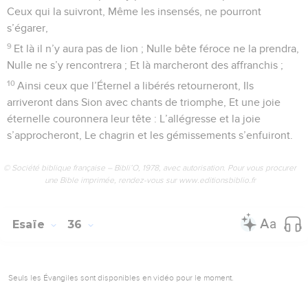
Ceux qui la suivront, Même les insensés, ne pourront
s’égarer,
9
Et là il n’y aura pas de lion ; Nulle bête féroce ne la prendra,
Nulle ne s’y rencontrera ; Et là marcheront des affranchis ;
10
Ainsi ceux que l’Éternel a libérés retourneront, Ils
arriveront dans Sion avec chants de triomphe, Et une joie
éternelle couronnera leur tête : L’allégresse et la joie
s’approcheront, Le chagrin et les gémissements s’enfuiront.
© Société biblique française – Bibli’O, 1978, avec autorisation. Pour vous procurer
une Bible imprimée, rendez-vous sur www.editionsbiblio.fr
Esaïe
36
Seuls les Évangiles sont disponibles en vidéo pour le moment.