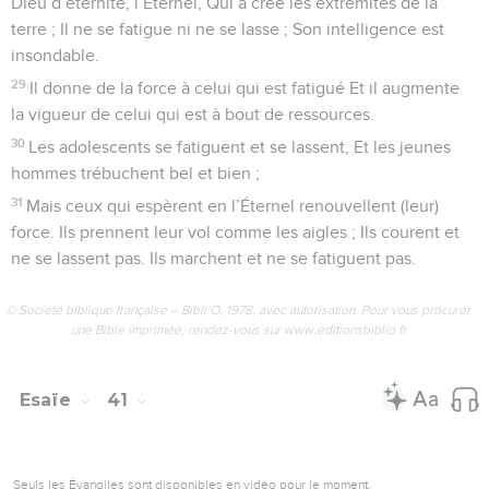
Dieu d’éternité, l’Éternel, Qui a créé les extrémités de la
terre ; Il ne se fatigue ni ne se lasse ; Son intelligence est
insondable.
29
Il donne de la force à celui qui est fatigué Et il augmente
la vigueur de celui qui est à bout de ressources.
30
Les adolescents se fatiguent et se lassent, Et les jeunes
hommes trébuchent bel et bien ;
31
Mais ceux qui espèrent en l’Éternel renouvellent (leur)
force. Ils prennent leur vol comme les aigles ; Ils courent et
ne se lassent pas. Ils marchent et ne se fatiguent pas.
© Société biblique française – Bibli’O, 1978, avec autorisation. Pour vous procurer
une Bible imprimée, rendez-vous sur www.editionsbiblio.fr
Esaïe
41
Seuls les Évangiles sont disponibles en vidéo pour le moment.