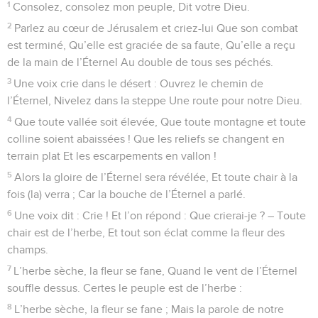
1
Consolez, consolez mon peuple, Dit votre Dieu.
2
Parlez au cœur de Jérusalem et criez-lui Que son combat
est terminé, Qu’elle est graciée de sa faute, Qu’elle a reçu
de la main de l’Éternel Au double de tous ses péchés.
3
Une voix crie dans le désert : Ouvrez le chemin de
l’Éternel, Nivelez dans la steppe Une route pour notre Dieu.
4
Que toute vallée soit élevée, Que toute montagne et toute
colline soient abaissées ! Que les reliefs se changent en
terrain plat Et les escarpements en vallon !
5
Alors la gloire de l’Éternel sera révélée, Et toute chair à la
fois (la) verra ; Car la bouche de l’Éternel a parlé.
6
Une voix dit : Crie ! Et l’on répond : Que crierai-je ? – Toute
chair est de l’herbe, Et tout son éclat comme la fleur des
champs.
7
L’herbe sèche, la fleur se fane, Quand le vent de l’Éternel
souffle dessus. Certes le peuple est de l’herbe :
8
L’herbe sèche, la fleur se fane ; Mais la parole de notre