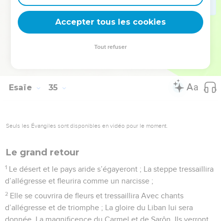
terre au cordeau, Ils la posséderont toujours, Ils l’habiteront
Accepter tous les cookies
d’âge en âge.
© Société biblique française – Bibli’O, 1978, avec autorisation. Pour vous procurer
Tout refuser
une Bible imprimée, rendez-vous sur www.editionsbiblio.fr
Esaïe
35
Seuls les Évangiles sont disponibles en vidéo pour le moment.
Le grand retour
1
Le désert et le pays aride s’égayeront ; La steppe tressaillira
d’allégresse et fleurira comme un narcisse ;
2
Elle se couvrira de fleurs et tressaillira Avec chants
d’allégresse et de triomphe ; La gloire du Liban lui sera
donnée, La magnificence du Carmel et de Sarôn. Ils verront