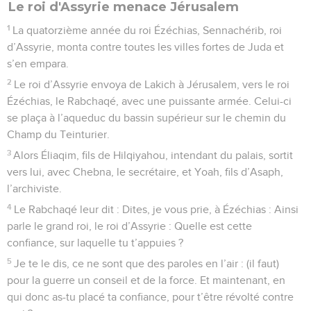
Le roi d'Assyrie menace Jérusalem
1
La quatorzième année du roi Ézéchias, Sennachérib, roi
d’Assyrie, monta contre toutes les villes fortes de Juda et
s’en empara.
2
Le roi d’Assyrie envoya de Lakich à Jérusalem, vers le roi
Ézéchias, le Rabchaqé, avec une puissante armée. Celui-ci
se plaça à l’aqueduc du bassin supérieur sur le chemin du
Champ du Teinturier.
3
Alors Éliaqim, fils de Hilqiyahou, intendant du palais, sortit
vers lui, avec Chebna, le secrétaire, et Yoah, fils d’Asaph,
l’archiviste.
4
Le Rabchaqé leur dit : Dites, je vous prie, à Ézéchias : Ainsi
parle le grand roi, le roi d’Assyrie : Quelle est cette
confiance, sur laquelle tu t’appuies ?
5
Je te le dis, ce ne sont que des paroles en l’air : (il faut)
pour la guerre un conseil et de la force. Et maintenant, en
qui donc as-tu placé ta confiance, pour t’être révolté contre