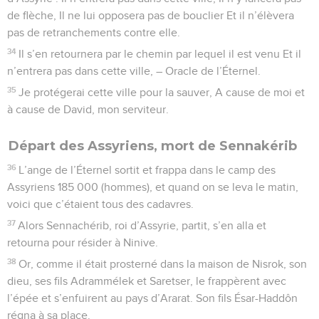
de flèche, Il ne lui opposera pas de bouclier Et il n’élèvera
pas de retranchements contre elle.
34
Il s’en retournera par le chemin par lequel il est venu Et il
n’entrera pas dans cette ville, – Oracle de l’Éternel.
35
Je protégerai cette ville pour la sauver, A cause de moi et
à cause de David, mon serviteur.
Départ des Assyriens, mort de Sennakérib
36
L’ange de l’Éternel sortit et frappa dans le camp des
Assyriens 185 000 (hommes), et quand on se leva le matin,
voici que c’étaient tous des cadavres.
37
Alors Sennachérib, roi d’Assyrie, partit, s’en alla et
retourna pour résider à Ninive.
38
Or, comme il était prosterné dans la maison de Nisrok, son
dieu, ses fils Adrammélek et Saretser, le frappèrent avec
l’épée et s’enfuirent au pays d’Ararat. Son fils Ésar-Haddôn
régna à sa place.