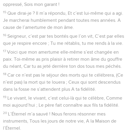
oppressé, Sois mon garant !
15
Que dirai-je ? Il m’a répondu, Et c’est lui-même qui a agi.
Je marcherai humblement pendant toutes mes années. A
cause de l’amertume de mon âme.
16
Seigneur, c’est par tes bontés que l’on vit, C’est par elles
que je respire encore ; Tu me rétablis, tu me rends à la vie.
17
Voici que mon amertume elle-même s’est changée en
paix. Toi-même as pris plaisir à retirer mon âme du gouffre
du néant, Car tu as jeté derrière ton dos tous mes péchés.
18
Car ce n’est pas le séjour des morts qui te célébrera, (Ce
n’est pas) la mort qui te louera ; Ceux qui sont descendus
dans la fosse ne s’attendent plus A ta fidélité.
19
Le vivant, le vivant, c’est celui-là qui te célèbre, Comme
moi aujourd’hui ; Le père fait connaître aux fils ta fidélité.
20
L’Éternel m’a sauvé ! Nous ferons résonner mes
instruments, Tous les jours de notre vie, A la Maison de
l’Éternel.