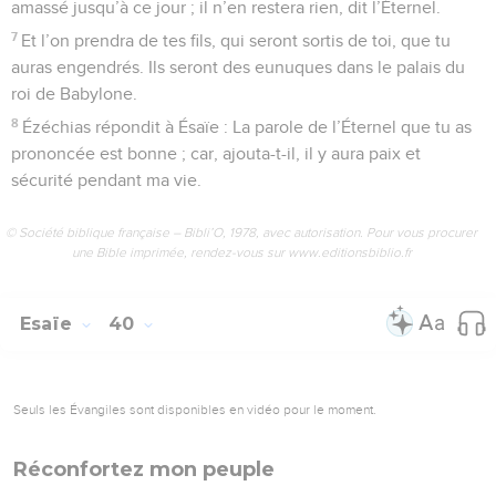
amassé jusqu’à ce jour ; il n’en restera rien, dit l’Éternel.
7
Et l’on prendra de tes fils, qui seront sortis de toi, que tu
auras engendrés. Ils seront des eunuques dans le palais du
roi de Babylone.
8
Ézéchias répondit à Ésaïe : La parole de l’Éternel que tu as
prononcée est bonne ; car, ajouta-t-il, il y aura paix et
sécurité pendant ma vie.
© Société biblique française – Bibli’O, 1978, avec autorisation. Pour vous procurer
une Bible imprimée, rendez-vous sur www.editionsbiblio.fr
Esaïe
40
Seuls les Évangiles sont disponibles en vidéo pour le moment.
Réconfortez mon peuple