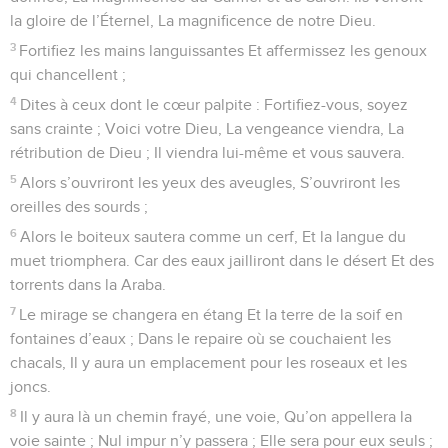
la gloire de l’Éternel, La magnificence de notre Dieu.
3
Fortifiez les mains languissantes Et affermissez les genoux
qui chancellent ;
4
Dites à ceux dont le cœur palpite : Fortifiez-vous, soyez
sans crainte ; Voici votre Dieu, La vengeance viendra, La
rétribution de Dieu ; Il viendra lui-même et vous sauvera.
5
Alors s’ouvriront les yeux des aveugles, S’ouvriront les
oreilles des sourds ;
6
Alors le boiteux sautera comme un cerf, Et la langue du
muet triomphera. Car des eaux jailliront dans le désert Et des
torrents dans la Araba.
7
Le mirage se changera en étang Et la terre de la soif en
fontaines d’eaux ; Dans le repaire où se couchaient les
chacals, Il y aura un emplacement pour les roseaux et les
joncs.
8
Il y aura là un chemin frayé, une voie, Qu’on appellera la
voie sainte ; Nul impur n’y passera ; Elle sera pour eux seuls ;