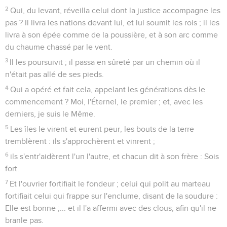
2
Qui, du levant, réveilla celui dont la justice accompagne les
pas ? Il livra les nations devant lui, et lui soumit les rois ; il les
livra à son épée comme de la poussière, et à son arc comme
du chaume chassé par le vent.
3
Il les poursuivit ; il passa en sûreté par un chemin où il
n'était pas allé de ses pieds.
4
Qui a opéré et fait cela, appelant les générations dès le
commencement ? Moi, l'Éternel, le premier ; et, avec les
derniers, je suis le Même.
5
Les îles le virent et eurent peur, les bouts de la terre
tremblèrent : ils s'approchèrent et vinrent ;
6
ils s'entr'aidèrent l'un l'autre, et chacun dit à son frère : Sois
fort.
7
Et l'ouvrier fortifiait le fondeur ; celui qui polit au marteau
fortifiait celui qui frappe sur l'enclume, disant de la soudure :
Elle est bonne ;... et il l'a affermi avec des clous, afin qu'il ne
branle pas.