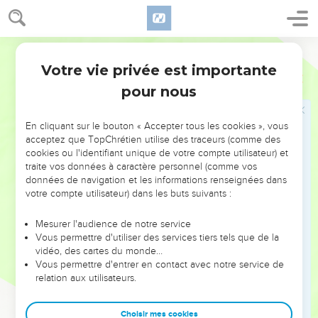
chancellent.
4
Dites à ceux qui ont le coeur timide : Soyez forts, ne
Darby
craignez pas ; voici votre Dieu : la vengeance vient, la
rétribution de Dieu ! Lui-même viendra, et vous sauvera.
Votre vie privée est importante
Esaïe
35
5
Alors les yeux des aveugles s'ouvriront, et les oreilles des
pour nous
sourds seront ouvertes.
6
Alors le boiteux sautera comme le cerf, et la langue du
En cliquant sur le bouton « Accepter tous les cookies », vous
acceptez que TopChrétien utilise des traceurs (comme des
muet chantera de joie. Car des eaux jailliront dans le désert,
cookies ou l'identifiant unique de votre compte utilisateur) et
et des rivières dans le lieu stérile ;
traite vos données à caractère personnel (comme vos
7
et le mirage deviendra un étang, et la terre aride, des
données de navigation et les informations renseignées dans
votre compte utilisateur) dans les buts suivants :
sources d'eau ; dans l'habitation des chacals où ils
couchaient, il y aura un parc à roseaux et à joncs.
Mesurer l'audience de notre service
8
Et il y aura là une grande route et un chemin, et il sera
Vous permettre d'utiliser des services tiers tels que de la
vidéo, des cartes du monde…
appelé le chemin de la sainteté : l'impur n'y passera pas,
Vous permettre d'entrer en contact avec notre service de
mais il sera pour ceux-là. Ceux qui vont ce chemin, même
relation aux utilisateurs.
les insensés, ne s'égareront pas.
9
Il n'y aura pas là de lion, et une bête qui déchire n'y
Choisir mes cookies