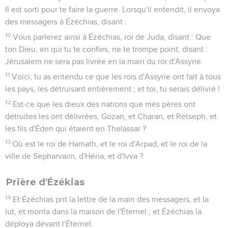
Il est sorti pour te faire la guerre. Lorsqu'il entendit, il envoya
des messagers à Ézéchias, disant :
10
Vous parlerez ainsi à Ézéchias, roi de Juda, disant : Que
ton Dieu, en qui tu te confies, ne te trompe point, disant :
Jérusalem ne sera pas livrée en la main du roi d'Assyrie.
11
Voici, tu as entendu ce que les rois d'Assyrie ont fait à tous
les pays, les détruisant entièrement ; et toi, tu serais délivré !
12
Est-ce que les dieux des nations que mes pères ont
détruites les ont délivrées, Gozan, et Charan, et Rétseph, et
les fils d'Éden qui étaient en Thelassar ?
13
Où est le roi de Hamath, et le roi d'Arpad, et le roi de la
ville de Sepharvaïm, d'Héna, et d'Ivva ?
Prière d'Ézékias
14
Et Ézéchias prit la lettre de la main des messagers, et la
lut, et monta dans la maison de l'Éternel ; et Ézéchias la
déploya devant l'Éternel.