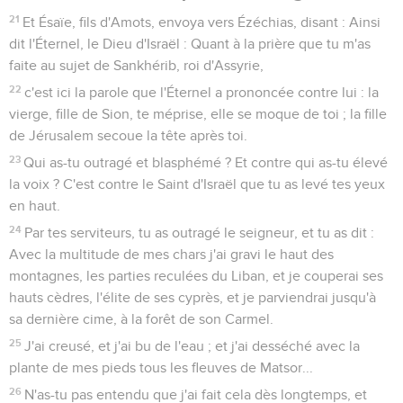
21
Et Ésaïe, fils d'Amots, envoya vers Ézéchias, disant : Ainsi
dit l'Éternel, le Dieu d'Israël : Quant à la prière que tu m'as
faite au sujet de Sankhérib, roi d'Assyrie,
22
c'est ici la parole que l'Éternel a prononcée contre lui : la
vierge, fille de Sion, te méprise, elle se moque de toi ; la fille
de Jérusalem secoue la tête après toi.
23
Qui as-tu outragé et blasphémé ? Et contre qui as-tu élevé
la voix ? C'est contre le Saint d'Israël que tu as levé tes yeux
en haut.
24
Par tes serviteurs, tu as outragé le seigneur, et tu as dit :
Avec la multitude de mes chars j'ai gravi le haut des
montagnes, les parties reculées du Liban, et je couperai ses
hauts cèdres, l'élite de ses cyprès, et je parviendrai jusqu'à
sa dernière cime, à la forêt de son Carmel.
25
J'ai creusé, et j'ai bu de l'eau ; et j'ai desséché avec la
plante de mes pieds tous les fleuves de Matsor...
26
N'as-tu pas entendu que j'ai fait cela dès longtemps, et