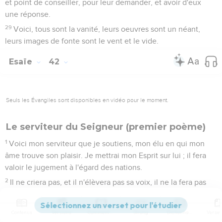
et point de conseiller, pour leur demander, et avoir d'eux
une réponse.
29
Voici, tous sont la vanité, leurs oeuvres sont un néant,
leurs images de fonte sont le vent et le vide.
Esaïe
42
Seuls les Évangiles sont disponibles en vidéo pour le moment.
Le serviteur du Seigneur (premier poème)
1
Voici mon serviteur que je soutiens, mon élu en qui mon
âme trouve son plaisir. Je mettrai mon Esprit sur lui ; il fera
valoir le jugement à l'égard des nations.
2
Il ne criera pas, et il n'élèvera pas sa voix, il ne la fera pas
entendre dans la rue.
3
Il ne brisera pas le roseau froissé, et n'éteindra pas le lin qui
Contenus
Versions
Commentaires
Strong
Dictionnaire
brûle à peine. Il fera valoir le jugement en faveur de la vérité.