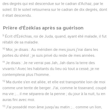
des degrés qui est descendue sur le cadran d'Achaz, par le
soleil. Et le soleil retournera sur le cadran de dix degrés, dont
il était descendu.
Prière d'Ézékias après sa guérison
9
Écrit d'Ézéchias, roi de Juda, quand, ayant été malade, il fut
rétabli de sa maladie.
10
Moi, je disais : Au méridien de mes jours j'irai dans les
portes du shéol ; je suis privé du reste de mes années.
11
Je disais : Je ne verrai pas Jah, Jah dans la terre des
vivants ! Avec les habitants du lieu où tout a cessé, je ne
contemplerai plus l'homme.
12
Ma durée s'en est allée, et elle est transportée loin de moi
comme une tente de berger. J'ai, comme le tisserand, coupé
ma vie ;... il me séparera de la penne ; du jour à la nuit, tu en
auras fini avec moi.
13
J'ai possédé mon âme jusqu'au matin ;... comme un lion,