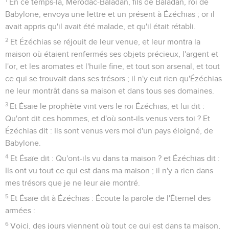
En ce temps-là, Merodac-Baladan, fils de Baladan, roi de
Babylone, envoya une lettre et un présent à Ézéchias ; or il
avait appris qu'il avait été malade, et qu'il était rétabli.
2
Et Ézéchias se réjouit de leur venue, et leur montra la
maison où étaient renfermés ses objets précieux, l'argent et
l'or, et les aromates et l'huile fine, et tout son arsenal, et tout
ce qui se trouvait dans ses trésors ; il n'y eut rien qu'Ézéchias
ne leur montrât dans sa maison et dans tous ses domaines.
3
Et Ésaïe le prophète vint vers le roi Ézéchias, et lui dit :
Qu'ont dit ces hommes, et d'où sont-ils venus vers toi ? Et
Ézéchias dit : Ils sont venus vers moi d'un pays éloigné, de
Babylone.
4
Et Ésaïe dit : Qu'ont-ils vu dans ta maison ? et Ézéchias dit :
Ils ont vu tout ce qui est dans ma maison ; il n'y a rien dans
mes trésors que je ne leur aie montré.
5
Et Ésaïe dit à Ézéchias : Écoute la parole de l'Éternel des
armées :
6
Voici, des jours viennent où tout ce qui est dans ta maison,