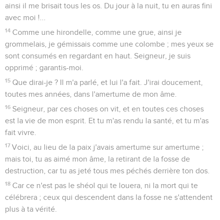
ainsi il me brisait tous les os. Du jour à la nuit, tu en auras fini
avec moi !...
14
Comme une hirondelle, comme une grue, ainsi je
grommelais, je gémissais comme une colombe ; mes yeux se
sont consumés en regardant en haut. Seigneur, je suis
opprimé ; garantis-moi.
15
Que dirai-je ? Il m'a parlé, et lui l'a fait. J'irai doucement,
toutes mes années, dans l'amertume de mon âme.
16
Seigneur, par ces choses on vit, et en toutes ces choses
est la vie de mon esprit. Et tu m'as rendu la santé, et tu m'as
fait vivre.
17
Voici, au lieu de la paix j'avais amertume sur amertume ;
mais toi, tu as aimé mon âme, la retirant de la fosse de
destruction, car tu as jeté tous mes péchés derrière ton dos.
18
Car ce n'est pas le shéol qui te louera, ni la mort qui te
célébrera ; ceux qui descendent dans la fosse ne s'attendent
plus à ta vérité.