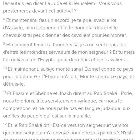
les autels, en disant à Juda et à Jérusalem : Vous vous
prosternerez devant cet autel-ci ?
8
Et maintenant, fais un accord, je te prie, avec le roi
d'Assyrie, mon seigneur, et je te donnerai deux mille
chevaux si tu peux donner des cavaliers pour les monter.
9
Et comment ferais-tu tourner visage à un seul capitaine
d'entre les moindres serviteurs de mon seigneur ? Et tu mets
ta confiance en l'Égypte, pour des chars et des cavaliers...
10
Et maintenant, suis-je monté sans l'Éternel contre ce pays
pour le détruire ? L'Éternel m'a dit : Monte contre ce pays, et
détruis-le.
11
Et Éliakim et Shebna et Joakh dirent au Rab-Shaké : Parle,
nous te prions, à tes serviteurs en syriaque, car nous le
comprenons, et ne nous parle pas en langue judaïque, aux
oreilles du peuple qui est sur la muraille.
12
Et le Rab-Shaké dit : Est-ce vers ton seigneur et vers toi
que mon seigneur m'a envoyé pour dire ces paroles ? N'est-