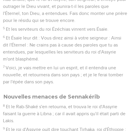
outrager le Dieu vivant, et punira-t-il les paroles que
l'Éternel, ton Dieu, a entendues. Fais donc monter une prière
pour le résidu qui se trouve encore.
5
Et les serviteurs du roi Ézéchias vinrent vers Ésaïe.
6
Et Ésaïe leur dit : Vous direz ainsi à votre seigneur : Ainsi
dit l'Éternel : Ne crains pas à cause des paroles que tu as
entendues, par lesquelles les serviteurs du roi d'Assyrie
m'ont blasphémé.
7
Voici, je vais mettre en lui un esprit, et il entendra une
nouvelle, et retournera dans son pays ; et je le ferai tomber
par l'épée dans son pays.
Nouvelles menaces de Sennakérib
8
Et le Rab-Shaké s'en retourna, et trouva le roi d'Assyrie
faisant la guerre à Libna ; car il avait appris qu'il était parti de
Lakis.
9
Et le roi d'Assyrie ouït dire touchant Tirhaka, roi d'Éthiopie :