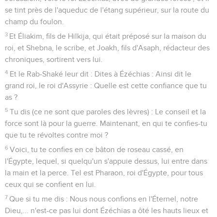
se tint près de l'aqueduc de l'étang supérieur, sur la route du
champ du foulon.
3
Et Éliakim, fils de Hilkija, qui était préposé sur la maison du
roi, et Shebna, le scribe, et Joakh, fils d'Asaph, rédacteur des
chroniques, sortirent vers lui.
4
Et le Rab-Shaké leur dit : Dites à Ézéchias : Ainsi dit le
grand roi, le roi d'Assyrie : Quelle est cette confiance que tu
as ?
5
Tu dis (ce ne sont que paroles des lèvres) : Le conseil et la
force sont là pour la guerre. Maintenant, en qui te confies-tu
que tu te révoltes contre moi ?
6
Voici, tu te confies en ce bâton de roseau cassé, en
l'Égypte, lequel, si quelqu'un s'appuie dessus, lui entre dans
la main et la perce. Tel est Pharaon, roi d'Égypte, pour tous
ceux qui se confient en lui.
7
Que si tu me dis : Nous nous confions en l'Éternel, notre
Dieu,... n'est-ce pas lui dont Ézéchias a ôté les hauts lieux et