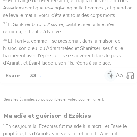
Et un ange de l'Éternel sortit, et frappa dans le camp des
Assyriens cent quatre-vingt-cinq mille hommes ; et quand on
se leva le matin, voici, c'étaient tous des corps morts.
37
Et Sankhérib, roi d'Assyrie, partit et s'en alla et s'en
retourna, et habita à Ninive.
38
Et il arriva, comme il se prosternait dans la maison de
Nisroc, son dieu, qu'Adrammélec et Sharétser, ses fils, le
frappèrent avec l'épée ; et ils se sauvèrent dans le pays
d'Ararat ; et Ésar-Haddon, son fils, régna à sa place.
Esaïe
38
Seuls les Évangiles sont disponibles en vidéo pour le moment.
Maladie et guérison d'Ézékias
1
En ces jours-là, Ézéchias fut malade à la mort ; et Ésaïe le
prophète, fils d'Amots, vint vers lui, et lui dit : Ainsi dit