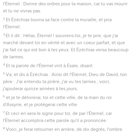
l'Éternel : Donne des ordres pour ta maison, car tu vas mourir
et tu ne vivras pas.
2
Et Ézéchias tourna sa face contre la muraille, et pria
l'Éternel.
3
Et il dit : Hélas, Éternel ! souviens-toi, je te prie, que j'ai
marché devant toi en vérité et avec un coeur parfait, et que
j'ai fait ce qui est bon à tes yeux. Et Ézéchias versa beaucoup
de larmes.
4
Et la parole de l'Éternel vint à Ésaïe, disant :
5
Va, et dis à Ézéchias : Ainsi dit l'Éternel, Dieu de David, ton
père : J'ai entendu ta prière, j'ai vu tes larmes ; voici,
j'ajouterai quinze années à tes jours,
6
et je te délivrerai, toi et cette ville, de la main du roi
d'Assyrie, et je protégerai cette ville.
7
Et ceci en sera le signe pour toi, de par l'Éternel, car
l'Éternel accomplira cette parole qu'il a prononcée :
8
Voici, je ferai retourner en arrière, de dix degrés, l'ombre