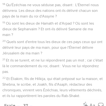
18
Qu'Ézéchias ne vous séduise pas, disant : L'Éternel nous
délivrera. Les dieux des nations ont-ils délivré chacun son
pays de la main du roi d'Assyrie ?
19
Où sont les dieux de Hamath et d'Arpad ? Où sont les
dieux de Sepharvaïm ? Et ont-ils délivré Samarie de ma
main ?
20
Quels sont d'entre tous les dieux de ces pays ceux qui ont
délivré leur pays de ma main, pour que l'Éternel délivre
Jérusalem de ma main ?
21
Et ils se turent, et ne lui répondirent pas un mot ; car c'était
là le commandement du roi, disant : Vous ne lui répondrez
pas.
22
Et Éliakim, fils de Hilkija, qui était préposé sur la maison, et
Shebna, le scribe, et Joakh, fils d'Asaph, rédacteur des
chroniques, vinrent vers Ézéchias, leurs vêtements déchirés,
et ils lui rapportèrent les paroles du Rab-Shaké.
Esaïe
37