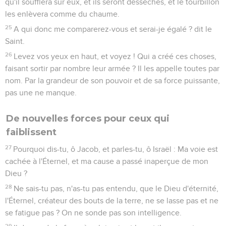
qu'il soufflera sur eux, et ils seront desséchés, et le tourbillon
les enlèvera comme du chaume.
25
A qui donc me comparerez-vous et serai-je égalé ? dit le
Saint.
26
Levez vos yeux en haut, et voyez ! Qui a créé ces choses,
faisant sortir par nombre leur armée ? Il les appelle toutes par
nom. Par la grandeur de son pouvoir et de sa force puissante,
pas une ne manque.
De nouvelles forces pour ceux qui
faiblissent
27
Pourquoi dis-tu, ô Jacob, et parles-tu, ô Israël : Ma voie est
cachée à l'Éternel, et ma cause a passé inaperçue de mon
Dieu ?
28
Ne sais-tu pas, n'as-tu pas entendu, que le Dieu d'éternité,
l'Éternel, créateur des bouts de la terre, ne se lasse pas et ne
se fatigue pas ? On ne sonde pas son intelligence.
29