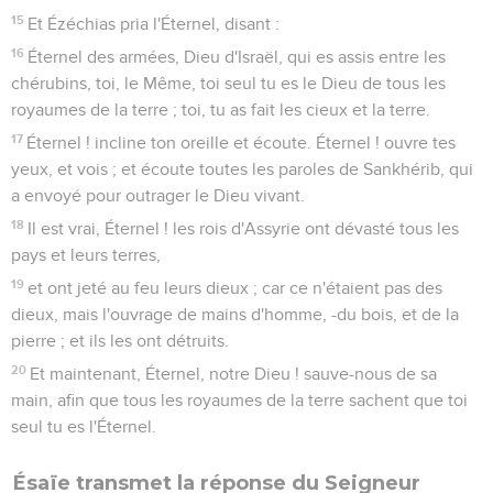
15
Et Ézéchias pria l'Éternel, disant :
16
Éternel des armées, Dieu d'Israël, qui es assis entre les
chérubins, toi, le Même, toi seul tu es le Dieu de tous les
royaumes de la terre ; toi, tu as fait les cieux et la terre.
17
Éternel ! incline ton oreille et écoute. Éternel ! ouvre tes
yeux, et vois ; et écoute toutes les paroles de Sankhérib, qui
a envoyé pour outrager le Dieu vivant.
18
Il est vrai, Éternel ! les rois d'Assyrie ont dévasté tous les
pays et leurs terres,
19
et ont jeté au feu leurs dieux ; car ce n'étaient pas des
dieux, mais l'ouvrage de mains d'homme, -du bois, et de la
pierre ; et ils les ont détruits.
20
Et maintenant, Éternel, notre Dieu ! sauve-nous de sa
main, afin que tous les royaumes de la terre sachent que toi
seul tu es l'Éternel.
Ésaïe transmet la réponse du Seigneur