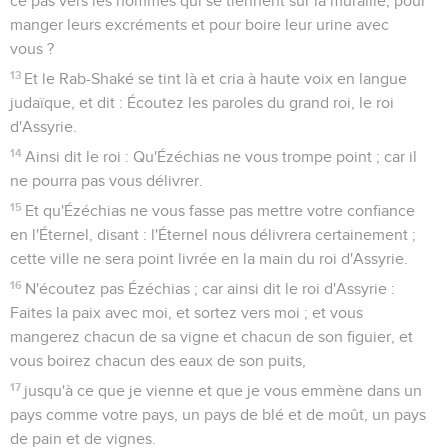
ce pas vers les hommes qui se tiennent sur la muraille, pour
manger leurs excréments et pour boire leur urine avec
vous ?
13
Et le Rab-Shaké se tint là et cria à haute voix en langue
judaïque, et dit : Écoutez les paroles du grand roi, le roi
d'Assyrie.
14
Ainsi dit le roi : Qu'Ézéchias ne vous trompe point ; car il
ne pourra pas vous délivrer.
15
Et qu'Ézéchias ne vous fasse pas mettre votre confiance
en l'Éternel, disant : l'Éternel nous délivrera certainement ;
cette ville ne sera point livrée en la main du roi d'Assyrie.
16
N'écoutez pas Ézéchias ; car ainsi dit le roi d'Assyrie :
Faites la paix avec moi, et sortez vers moi ; et vous
mangerez chacun de sa vigne et chacun de son figuier, et
vous boirez chacun des eaux de son puits,
17
jusqu'à ce que je vienne et que je vous emmène dans un
pays comme votre pays, un pays de blé et de moût, un pays
de pain et de vignes.