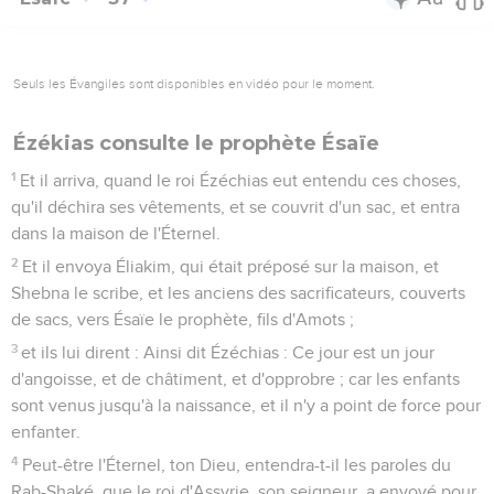
Seuls les Évangiles sont disponibles en vidéo pour le moment.
Ézékias consulte le prophète Ésaïe
1
Et il arriva, quand le roi Ézéchias eut entendu ces choses,
qu'il déchira ses vêtements, et se couvrit d'un sac, et entra
dans la maison de l'Éternel.
2
Et il envoya Éliakim, qui était préposé sur la maison, et
Shebna le scribe, et les anciens des sacrificateurs, couverts
de sacs, vers Ésaïe le prophète, fils d'Amots ;
3
et ils lui dirent : Ainsi dit Ézéchias : Ce jour est un jour
d'angoisse, et de châtiment, et d'opprobre ; car les enfants
sont venus jusqu'à la naissance, et il n'y a point de force pour
enfanter.
4
Peut-être l'Éternel, ton Dieu, entendra-t-il les paroles du
Rab-Shaké, que le roi d'Assyrie, son seigneur, a envoyé pour