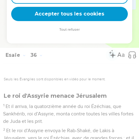
montera pas et n'y sera pas trouvée ; mais les rachetés y
marcheront.
Accepter tous les cookies
10
Et ceux que l'Éternel a délivrés retourneront et viendront à
Sion avec des chants de triomphe ; et une joie éternelle sera
Tout refuser
sur leur tête ; ils obtiendront l'allégresse et la joie, et le
chagrin et le gémissement s'enfuiront.
Esaïe
36
Seuls les Évangiles sont disponibles en vidéo pour le moment.
Le roi d'Assyrie menace Jérusalem
1
Et il arriva, la quatorzième année du roi Ézéchias, que
Sankhérib, roi d'Assyrie, monta contre toutes les villes fortes
de Juda et les prit.
2
Et le roi d'Assyrie envoya le Rab-Shaké, de Lakis à
Jérusalem, vers le roi Ézéchias, avec de grandes forces ; et il