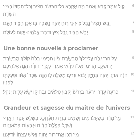
6
ק֚וֹל אֹמֵ֣ר קְרָ֔א וְאָמַ֖ר מָ֣ה אֶקְרָ֑א כָּל־הַבָּשָׂ֣ר חָצִ֔יר וְכָל־חַסְדּ֖וֹ כְּצִ֥יץ
הַשָּׂדֶֽה׃
7
יָבֵ֤שׁ חָצִיר֙ נָ֣בֵֽל צִ֔יץ כִּ֛י ר֥וּחַ יְהוָ֖ה נָ֣שְׁבָה בּ֑וֹ אָכֵ֥ן חָצִ֖יר הָעָֽם׃
8
יָבֵ֥שׁ חָצִ֖יר נָ֣בֵֽל צִ֑יץ וּדְבַר־אֱלֹהֵ֖ינוּ יָק֥וּם לְעוֹלָֽם׃
Une bonne nouvelle à proclamer
9
עַ֣ל הַר־גָּבֹ֤הַ עֲלִי־לָךְ֙ מְבַשֶּׂ֣רֶת צִיּ֔וֹן הָרִ֤ימִי בַכֹּ֙חַ֙ קוֹלֵ֔ךְ מְבַשֶּׂ֖רֶת
יְרוּשָׁלִָ֑ם הָרִ֙ימִי֙ אַל־תִּירָ֔אִי אִמְרִי֙ לְעָרֵ֣י יְהוּדָ֔ה הִנֵּ֖ה אֱלֹהֵיכֶֽם׃
10
הִנֵּ֨ה אֲדֹנָ֤י יְהוִה֙ בְּחָזָ֣ק יָב֔וֹא וּזְרֹע֖וֹ מֹ֣שְׁלָה ל֑וֹ הִנֵּ֤ה שְׂכָרוֹ֙ אִתּ֔וֹ וּפְעֻלָּת֖וֹ
לְפָנָֽיו׃
11
כְּרֹעֶה֙ עֶדְר֣וֹ יִרְעֶ֔ה בִּזְרֹעוֹ֙ יְקַבֵּ֣ץ טְלָאִ֔ים וּבְחֵיק֖וֹ יִשָּׂ֑א עָל֖וֹת יְנַהֵֽל׃
Grandeur et sagesse du maître de l'univers
12
מִֽי־מָדַ֨ד בְּשָׁעֳל֜וֹ מַ֗יִם וְשָׁמַ֙יִם֙ בַּזֶּ֣רֶת תִּכֵּ֔ן וְכָ֥ל בַּשָּׁלִ֖שׁ עֲפַ֣ר הָאָ֑רֶץ
וְשָׁקַ֤ל בַּפֶּ֙לֶס֙ הָרִ֔ים וּגְבָע֖וֹת בְּמֹאזְנָֽיִם׃
13
מִֽי־תִכֵּ֥ן אֶת־ר֖וּחַ יְהוָ֑ה וְאִ֥ישׁ עֲצָת֖וֹ יוֹדִיעֶֽנּוּ׃