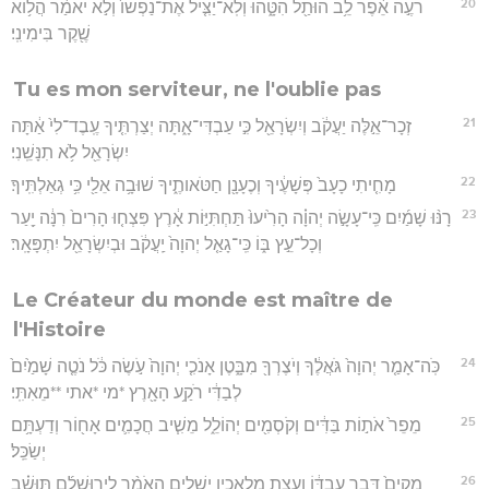
20
רֹעֶ֣ה אֵ֔פֶר לֵ֥ב הוּתַ֖ל הִטָּ֑הוּ וְלֹֽא־יַצִּ֤יל אֶת־נַפְשׁוֹ֙ וְלֹ֣א יֹאמַ֔ר הֲל֥וֹא
שֶׁ֖קֶר בִּימִינִֽי׃
Tu es mon serviteur, ne l'oublie pas
21
זְכָר־אֵ֣לֶּה יַעֲקֹ֔ב וְיִשְׂרָאֵ֖ל כִּ֣י עַבְדִּי־אָ֑תָּה יְצַרְתִּ֤יךָ עֶֽבֶד־לִי֙ אַ֔תָּה
יִשְׂרָאֵ֖ל לֹ֥א תִנָּשֵֽׁנִי׃
22
מָחִ֤יתִי כָעָב֙ פְּשָׁעֶ֔יךָ וְכֶעָנָ֖ן חַטֹּאותֶ֑יךָ שׁוּבָ֥ה אֵלַ֖י כִּ֥י גְאַלְתִּֽיךָ׃
23
רָנּ֨וּ שָׁמַ֜יִם כִּֽי־עָשָׂ֣ה יְהוָ֗ה הָרִ֙יעוּ֙ תַּחְתִּיּ֣וֹת אָ֔רֶץ פִּצְח֤וּ הָרִים֙ רִנָּ֔ה יַ֖עַר
וְכָל־עֵ֣ץ בּ֑וֹ כִּֽי־גָאַ֤ל יְהוָה֙ יַֽעֲקֹ֔ב וּבְיִשְׂרָאֵ֖ל יִתְפָּאָֽר׃
Le Créateur du monde est maître de
l'Histoire
24
כֹּֽה־אָמַ֤ר יְהוָה֙ גֹּאֲלֶ֔ךָ וְיֹצֶרְךָ֖ מִבָּ֑טֶן אָנֹכִ֤י יְהוָה֙ עֹ֣שֶׂה כֹּ֔ל נֹטֶ֤ה שָׁמַ֙יִם֙
לְבַדִּ֔י רֹקַ֥ע הָאָ֖רֶץ *מי *אתי **מֵאִתִּֽי׃
25
מֵפֵר֙ אֹת֣וֹת בַּדִּ֔ים וְקֹסְמִ֖ים יְהוֹלֵ֑ל מֵשִׁ֧יב חֲכָמִ֛ים אָח֖וֹר וְדַעְתָּ֥ם
יְשַׂכֵּֽל׃
26
מֵקִים֙ דְּבַ֣ר עַבְדּ֔וֹ וַעֲצַ֥ת מַלְאָכָ֖יו יַשְׁלִ֑ים הָאֹמֵ֨ר לִירוּשָׁלִַ֜ם תּוּשָׁ֗ב