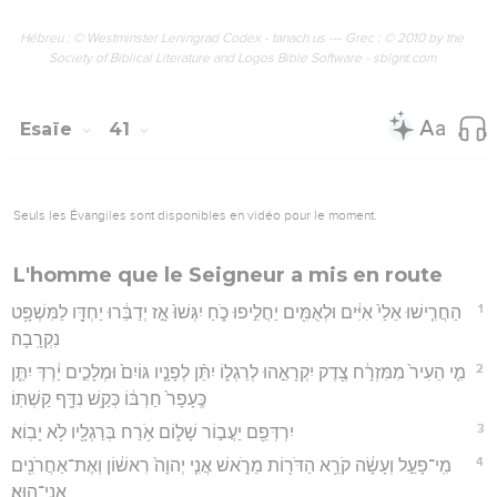
Hébreu : © Westminster Leningrad Codex - tanach.us --- Grec : © 2010 by the
Society of Biblical Literature and Logos Bible Software - sblgnt.com
Esaïe
41
Seuls les Évangiles sont disponibles en vidéo pour le moment.
L'homme que le Seigneur a mis en route
1
הַחֲרִ֤ישׁוּ אֵלַי֙ אִיִּ֔ים וּלְאֻמִּ֖ים יַחֲלִ֣יפוּ כֹ֑חַ יִגְּשׁוּ֙ אָ֣ז יְדַבֵּ֔רוּ יַחְדָּ֖ו לַמִּשְׁפָּ֥ט
נִקְרָֽבָה׃
2
מִ֤י הֵעִיר֙ מִמִּזְרָ֔ח צֶ֖דֶק יִקְרָאֵ֣הוּ לְרַגְל֑וֹ יִתֵּ֨ן לְפָנָ֤יו גּוֹיִם֙ וּמְלָכִ֣ים יַ֔רְדְּ יִתֵּ֤ן
כֶּֽעָפָר֙ חַרְבּ֔וֹ כְּקַ֥שׁ נִדָּ֖ף קַשְׁתּֽוֹ׃
3
יִרְדְּפֵ֖ם יַעֲב֣וֹר שָׁל֑וֹם אֹ֥רַח בְּרַגְלָ֖יו לֹ֥א יָבֽוֹא׃
4
מִֽי־פָעַ֣ל וְעָשָׂ֔ה קֹרֵ֥א הַדֹּר֖וֹת מֵרֹ֑אשׁ אֲנִ֤י יְהוָה֙ רִאשׁ֔וֹן וְאֶת־אַחֲרֹנִ֖ים
אֲנִי־הֽוּא׃