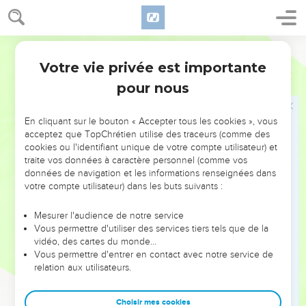
13
וַֽיַּעֲמֹד֙ רַב־שָׁקֵ֔ה וַיִּקְרָ֥א בְקוֹל־גָּד֖וֹל יְהוּדִ֑ית וַיֹּ֕אמֶר שִׁמְע֗וּ אֶת־דִּבְרֵ֛י
הַמֶּ֥לֶךְ הַגָּד֖וֹל מֶ֥לֶךְ אַשּֽׁוּר׃
14
כֹּ֚ה אָמַ֣ר הַמֶּ֔לֶךְ אַל־יַשִּׁ֥א לָכֶ֖ם חִזְקִיָּ֑הוּ כִּ֥י לֹֽא־יוּכַ֖ל לְהַצִּ֥יל אֶתְכֶֽם׃
Hébreu / Grec - Texte original
15
וְאַל־יַבְטַ֨ח אֶתְכֶ֤ם חִזְקִיָּ֙הוּ֙ אֶל־יְהוָ֣ה לֵאמֹ֔ר הַצֵּ֥ל יַצִּילֵ֖נוּ יְהוָ֑ה לֹ֤א
Votre vie privée est importante
Esaïe
36
תִנָּתֵן֙ הָעִ֣יר הַזֹּ֔את בְּיַ֖ד מֶ֥לֶךְ אַשּֽׁוּר׃
pour nous
16
אַֽל־תִּשְׁמְע֖וּ אֶל־חִזְקִיָּ֑הוּ סכִּי֩ כֹ֨ה אָמַ֜ר הַמֶּ֣לֶךְ אַשּׁ֗וּר עֲשֽׂוּ־אִתִּ֤י בְרָכָה֙
וּצְא֣וּ אֵלַ֔י וְאִכְל֤וּ אִישׁ־גַּפְנוֹ֙ וְאִ֣ישׁ תְּאֵנָת֔וֹ וּשְׁת֖וּ אִ֥ישׁ מֵי־בוֹרֽוֹ׃
En cliquant sur le bouton « Accepter tous les cookies », vous
acceptez que TopChrétien utilise des traceurs (comme des
17
עַד־בֹּאִ֕י וְלָקַחְתִּ֥י אֶתְכֶ֖ם אֶל־אֶ֣רֶץ כְּאַרְצְכֶ֑ם אֶ֤רֶץ דָּגָן֙ וְתִיר֔וֹשׁ אֶ֥רֶץ
cookies ou l'identifiant unique de votre compte utilisateur) et
לֶ֖חֶם וּכְרָמִֽים׃
traite vos données à caractère personnel (comme vos
18
données de navigation et les informations renseignées dans
פֶּן־יַסִּ֨ית אֶתְכֶ֤ם חִזְקִיָּ֙הוּ֙ לֵאמֹ֔ר יְהוָ֖ה יַצִּילֵ֑נוּ הַהִצִּ֜ילוּ אֱלֹהֵ֤י הַגּוֹיִם֙ אִ֣ישׁ
votre compte utilisateur) dans les buts suivants :
אֶת־אַרְצ֔וֹ מִיַּ֖ד מֶ֥לֶךְ אַשּֽׁוּר׃
19
אַיֵּ֞ה אֱלֹהֵ֤י חֲמָת֙ וְאַרְפָּ֔ד אַיֵּ֖ה אֱלֹהֵ֣י סְפַרְוָ֑יִם וְכִֽי־הִצִּ֥ילוּ אֶת־שֹׁמְר֖וֹן
Mesurer l'audience de notre service
מִיָּדִֽי׃
Vous permettre d'utiliser des services tiers tels que de la
vidéo, des cartes du monde…
20
מִ֗י בְּכָל־אֱלֹהֵ֤י הָֽאֲרָצוֹת֙ הָאֵ֔לֶּה אֲשֶׁר־הִצִּ֥ילוּ אֶת־אַרְצָ֖ם מִיָּדִ֑י כִּֽי־יַצִּ֧יל
Vous permettre d'entrer en contact avec notre service de
יְהוָ֛ה אֶת־יְרוּשָׁלִַ֖ם מִיָּדִֽי׃
relation aux utilisateurs.
21
וַֽיַּחֲרִ֔ישׁוּ וְלֹֽא־עָנ֥וּ אֹת֖וֹ דָּבָ֑ר כִּֽי־מִצְוַ֨ת הַמֶּ֥לֶךְ הִ֛יא לֵאמֹ֖ר לֹ֥א תַעֲנֻֽהוּ׃
Choisir mes cookies
22
וַיָּבֹ֣א אֶלְיָקִ֣ים בֶּן־חִלְקִיָּ֣הוּ אֲשֶׁר־עַל־הַ֠בַּיִת וְשֶׁבְנָ֨א הַסּוֹפֵ֜ר וְיוֹאָ֨ח