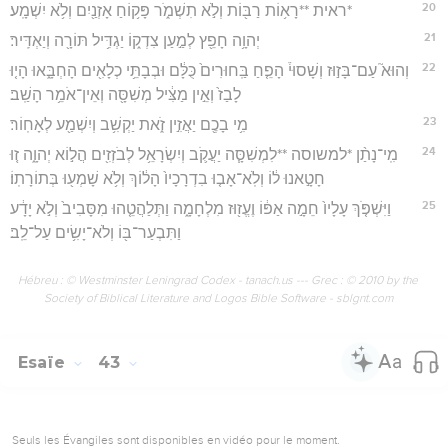
20
*ראית **רָא֥וֹת רַבּ֖וֹת וְלֹ֣א תִשְׁמֹ֑ר פָּק֥וֹחַ אָזְנַ֖יִם וְלֹ֥א יִשְׁמָֽע׃
21
יְהוָ֥ה חָפֵ֖ץ לְמַ֣עַן צִדְק֑וֹ יַגְדִּ֥יל תּוֹרָ֖ה וְיַאְדִּֽיר׃
22
וְהוּא֮ עַם־בָּז֣וּז וְשָׁסוּי֒ הָפֵ֤חַ בַּֽחוּרִים֙ כֻּלָּ֔ם וּבְבָתֵּ֥י כְלָאִ֖ים הָחְבָּ֑אוּ הָי֤וּ
לָבַז֙ וְאֵ֣ין מַצִּ֔יל מְשִׁסָּ֖ה וְאֵין־אֹמֵ֥ר הָשַֽׁב׃
23
מִ֥י בָכֶ֖ם יַאֲזִ֣ין זֹ֑את יַקְשִׁ֥ב וְיִשְׁמַ֖ע לְאָחֽוֹר׃
24
מִֽי־נָתַ֨ן *למשוסה **לִמְשִׁסָּ֧ה יַעֲקֹ֛ב וְיִשְׂרָאֵ֥ל לְבֹזְזִ֖ים הֲל֣וֹא יְהוָ֑ה ז֚וּ
חָטָ֣אנוּ ל֔וֹ וְלֹֽא־אָב֤וּ בִדְרָכָיו֙ הָל֔וֹךְ וְלֹ֥א שָׁמְע֖וּ בְּתוֹרָתֽוֹ׃
25
וַיִּשְׁפֹּ֤ךְ עָלָיו֙ חֵמָ֣ה אַפּ֔וֹ וֶעֱז֖וּז מִלְחָמָ֑ה וַתְּלַהֲטֵ֤הוּ מִסָּבִיב֙ וְלֹ֣א יָדָ֔ע
וַתִּבְעַר־בּ֖וֹ וְלֹא־יָשִׂ֥ים עַל־לֵֽב׃
Hébreu : © Westminster Leningrad Codex - tanach.us --- Grec : © 2010 by the
Society of Biblical Literature and Logos Bible Software - sblgnt.com
Esaïe
43
Seuls les Évangiles sont disponibles en vidéo pour le moment.