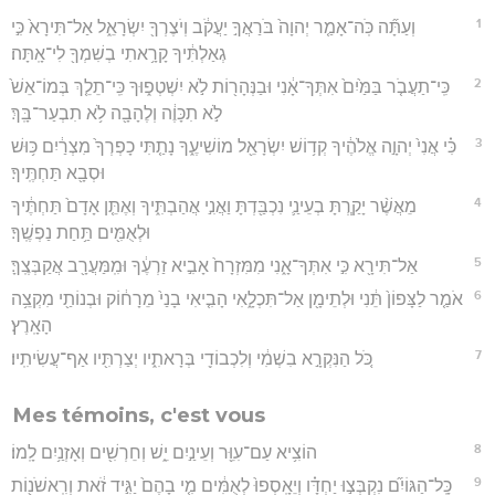
1
וְעַתָּ֞ה כֹּֽה־אָמַ֤ר יְהוָה֙ בֹּרַאֲךָ֣ יַעֲקֹ֔ב וְיֹצֶרְךָ֖ יִשְׂרָאֵ֑ל אַל־תִּירָא֙ כִּ֣י
גְאַלְתִּ֔יךָ קָרָ֥אתִי בְשִׁמְךָ֖ לִי־אָֽתָּה׃
2
כִּֽי־תַעֲבֹ֤ר בַּמַּ֙יִם֙ אִתְּךָ־אָ֔נִי וּבַנְּהָר֖וֹת לֹ֣א יִשְׁטְפ֑וּךָ כִּֽי־תֵלֵ֤ךְ בְּמוֹ־אֵשׁ֙
לֹ֣א תִכָּוֶ֔ה וְלֶהָבָ֖ה לֹ֥א תִבְעַר־בָּֽךְ׃
3
כִּ֗י אֲנִי֙ יְהוָ֣ה אֱלֹהֶ֔יךָ קְד֥וֹשׁ יִשְׂרָאֵ֖ל מוֹשִׁיעֶ֑ךָ נָתַ֤תִּי כָפְרְךָ֙ מִצְרַ֔יִם כּ֥וּשׁ
וּסְבָ֖א תַּחְתֶּֽיךָ׃
4
מֵאֲשֶׁ֨ר יָקַ֧רְתָּ בְעֵינַ֛י נִכְבַּ֖דְתָּ וַאֲנִ֣י אֲהַבְתִּ֑יךָ וְאֶתֵּ֤ן אָדָם֙ תַּחְתֶּ֔יךָ
וּלְאֻמִּ֖ים תַּ֥חַת נַפְשֶֽׁךָ׃
5
אַל־תִּירָ֖א כִּ֣י אִתְּךָ־אָ֑נִי מִמִּזְרָח֙ אָבִ֣יא זַרְעֶ֔ךָ וּמִֽמַּעֲרָ֖ב אֲקַבְּצֶֽךָּ׃
6
אֹמַ֤ר לַצָּפוֹן֙ תֵּ֔נִי וּלְתֵימָ֖ן אַל־תִּכְלָ֑אִי הָבִ֤יאִי בָנַי֙ מֵרָח֔וֹק וּבְנוֹתַ֖י מִקְצֵ֥ה
הָאָֽרֶץ׃
7
כֹּ֚ל הַנִּקְרָ֣א בִשְׁמִ֔י וְלִכְבוֹדִ֖י בְּרָאתִ֑יו יְצַרְתִּ֖יו אַף־עֲשִׂיתִֽיו׃
Mes témoins, c'est vous
8
הוֹצִ֥יא עַם־עִוֵּ֖ר וְעֵינַ֣יִם יֵ֑שׁ וְחֵרְשִׁ֖ים וְאָזְנַ֥יִם לָֽמוֹ׃
9
כָּֽל־הַגּוֹיִ֞ם נִקְבְּצ֣וּ יַחְדָּ֗ו וְיֵאָֽסְפוּ֙ לְאֻמִּ֔ים מִ֤י בָהֶם֙ יַגִּ֣יד זֹ֔את וְרִֽאשֹׁנ֖וֹת