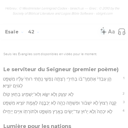
Hébreu : © Westminster Leningrad Codex - tanach.us --- Grec : © 2010 by the
Society of Biblical Literature and Logos Bible Software - sblgnt.com
Esaïe
42
Seuls les Évangiles sont disponibles en vidéo pour le moment.
Le serviteur du Seigneur (premier poème)
1
הֵ֤ן עַבְדִּי֙ אֶתְמָךְ־בּ֔וֹ בְּחִירִ֖י רָצְתָ֣ה נַפְשִׁ֑י נָתַ֤תִּי רוּחִי֙ עָלָ֔יו מִשְׁפָּ֖ט
לַגּוֹיִ֥ם יוֹצִֽיא׃
2
לֹ֥א יִצְעַ֖ק וְלֹ֣א יִשָּׂ֑א וְלֹֽא־יַשְׁמִ֥יעַ בַּח֖וּץ קוֹלֽוֹ׃
3
קָנֶ֤ה רָצוּץ֙ לֹ֣א יִשְׁבּ֔וֹר וּפִשְׁתָּ֥ה כֵהָ֖ה לֹ֣א יְכַבֶּ֑נָּה לֶאֱמֶ֖ת יוֹצִ֥יא מִשְׁפָּֽט׃
4
לֹ֤א יִכְהֶה֙ וְלֹ֣א יָר֔וּץ עַד־יָשִׂ֥ים בָּאָ֖רֶץ מִשְׁפָּ֑ט וּלְתוֹרָת֖וֹ אִיִּ֥ים יְיַחֵֽילוּ׃
Lumière pour les nations