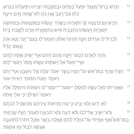
12
חָרַ֤שׁ בַּרְזֶל֙ מַֽעֲצָ֔ד וּפָעַל֙ בַּפֶּחָ֔ם וּבַמַּקָּב֖וֹת יִצְּרֵ֑הוּ וַיִּפְעָלֵ֙הוּ֙ בִּזְר֣וֹעַ
כֹּח֔וֹ גַּם־רָעֵב֙ וְאֵ֣ין כֹּ֔חַ לֹא־שָׁ֥תָה מַ֖יִם וַיִּיעָֽף׃
13
חָרַ֣שׁ עֵצִים֮ נָ֣טָה קָו֒ יְתָאֲרֵ֣הוּ בַשֶּׂ֔רֶד יַעֲשֵׂ֙הוּ֙ בַּמַּקְצֻע֔וֹת וּבַמְּחוּגָ֖ה
יְתָאֳרֵ֑הוּ וַֽיַּעֲשֵׂ֙הוּ֙ כְּתַבְנִ֣ית אִ֔ישׁ כְּתִפְאֶ֥רֶת אָדָ֖ם לָשֶׁ֥בֶת בָּֽיִת׃
14
לִכְרָת־ל֣וֹ אֲרָזִ֔ים וַיִּקַּ֤ח תִּרְזָה֙ וְאַלּ֔וֹן וַיְאַמֶּץ־ל֖וֹ בַּעֲצֵי־יָ֑עַר נָטַ֥ע אֹ֖רֶן
וְגֶ֥שֶׁם יְגַדֵּֽל׃
15
וְהָיָ֤ה לְאָדָם֙ לְבָעֵ֔ר וַיִּקַּ֤ח מֵהֶם֙ וַיָּ֔חָם אַף־יַשִּׂ֖יק וְאָ֣פָה לָ֑חֶם
אַף־יִפְעַל־אֵל֙ וַיִּשְׁתָּ֔חוּ עָשָׂ֥הוּ פֶ֖סֶל וַיִּסְגָּד־לָֽמוֹ׃
16
חֶצְיוֹ֙ שָׂרַ֣ף בְּמוֹ־אֵ֔שׁ עַל־חֶצְיוֹ֙ בָּשָׂ֣ר יֹאכֵ֔ל יִצְלֶ֥ה צָלִ֖י וְיִשְׂבָּ֑ע אַף־יָחֹם֙
וְיֹאמַ֣ר הֶאָ֔ח חַמּוֹתִ֖י רָאִ֥יתִי אֽוּר׃
17
וּשְׁאֵ֣רִית֔וֹ לְאֵ֥ל עָשָׂ֖ה לְפִסְל֑וֹ *יסגוד־**יִסְגָּד־ל֤וֹ וְיִשְׁתַּ֙חוּ֙ וְיִתְפַּלֵּ֣ל אֵלָ֔יו
וְיֹאמַר֙ הַצִּילֵ֔נִי כִּ֥י אֵלִ֖י אָֽתָּה׃
18
לֹ֥א יָדְע֖וּ וְלֹ֣א יָבִ֑ינוּ כִּ֣י טַ֤ח מֵֽרְאוֹת֙ עֵֽינֵיהֶ֔ם מֵהַשְׂכִּ֖יל לִבֹּתָֽם׃
19
וְלֹא־יָשִׁ֣יב אֶל־לִבּ֗וֹ וְלֹ֨א דַ֥עַת וְלֹֽא־תְבוּנָה֮ לֵאמֹר֒ חֶצְי֞וֹ שָׂרַ֣פְתִּי
בְמוֹ־אֵ֗שׁ וְ֠אַף אָפִ֤יתִי עַל־גֶּחָלָיו֙ לֶ֔חֶם אֶצְלֶ֥ה בָשָׂ֖ר וְאֹכֵ֑ל וְיִתְרוֹ֙ לְתוֹעֵבָ֣ה
אֶעֱשֶׂ֔ה לְב֥וּל עֵ֖ץ אֶסְגּֽוֹד׃