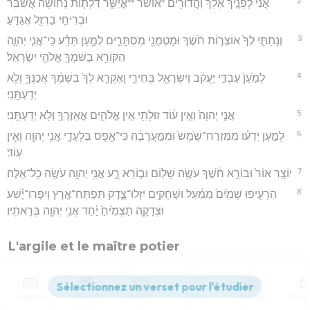
2
אֲנִי֙ לְפָנֶ֣יךָ אֵלֵ֔ךְ וַהֲדוּרִ֖ים *אושר **אֲיַשֵּׁ֑ר דַּלְת֤וֹת נְחוּשָׁה֙ אֲשַׁבֵּ֔ר
וּבְרִיחֵ֥י בַרְזֶ֖ל אֲגַדֵּֽעַ׃
3
וְנָתַתִּ֤י לְךָ֙ אוֹצְר֣וֹת חֹ֔שֶׁךְ וּמַטְמֻנֵ֖י מִסְתָּרִ֑ים לְמַ֣עַן תֵּדַ֗ע כִּֽי־אֲנִ֧י יְהוָ֛ה
הַקּוֹרֵ֥א בְשִׁמְךָ֖ אֱלֹהֵ֥י יִשְׂרָאֵֽל׃
4
לְמַ֙עַן֙ עַבְדִּ֣י יַעֲקֹ֔ב וְיִשְׂרָאֵ֖ל בְּחִירִ֑י וָאֶקְרָ֤א לְךָ֙ בִּשְׁמֶ֔ךָ אֲכַנְּךָ֖ וְלֹ֥א
יְדַעְתָּֽנִי׃
5
אֲנִ֤י יְהוָה֙ וְאֵ֣ין ע֔וֹד זוּלָתִ֖י אֵ֣ין אֱלֹהִ֑ים אֲאַזֶּרְךָ֖ וְלֹ֥א יְדַעְתָּֽנִי׃
6
לְמַ֣עַן יֵדְע֗וּ מִמִּזְרַח־שֶׁ֙מֶשׁ֙ וּמִמַּ֣עֲרָבָ֔הּ כִּי־אֶ֖פֶס בִּלְעָדָ֑י אֲנִ֥י יְהוָ֖ה וְאֵ֥ין
עֽוֹד׃
7
יוֹצֵ֥ר אוֹר֙ וּבוֹרֵ֣א חֹ֔שֶׁךְ עֹשֶׂ֥ה שָׁל֖וֹם וּב֣וֹרֵא רָ֑ע אֲנִ֥י יְהוָ֖ה עֹשֶׂ֥ה כָל־אֵֽלֶּה׃
8
הַרְעִ֤יפוּ שָׁמַ֙יִם֙ מִמַּ֔עַל וּשְׁחָקִ֖ים יִזְּלוּ־צֶ֑דֶק תִּפְתַּח־אֶ֣רֶץ וְיִפְרוּ־יֶ֗שַׁע
וּצְדָקָ֤ה תַצְמִ֙יחַ֙ יַ֔חַד אֲנִ֥י יְהוָ֖ה בְּרָאתִֽיו׃
L'argile et le maître potier
9
ה֗וֹי רָ֚ב אֶת־יֹ֣צְר֔וֹ חֶ֖רֶשׂ אֶת־חַרְשֵׂ֣י אֲדָמָ֑ה הֲיֹאמַ֨ר חֹ֤מֶר לְיֹֽצְרוֹ֙
מַֽה־תַּעֲשֶׂ֔ה וּפָעָלְךָ֖ אֵין־יָדַ֥יִם לֽוֹ׃
Contenus
Versions
Commentaires
Strong
Dictionnaire
10
ה֛וֹי אֹמֵ֥ר לְאָ֖ב מַה־תּוֹלִ֑יד וּלְאִשָּׁ֖ה מַה־תְּחִילִֽין׃