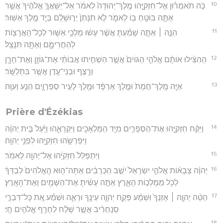
10
כֹּ֣ה תֹאמְר֗וּן אֶל־חִזְקִיָּ֤הוּ מֶֽלֶךְ־יְהוּדָה֙ לֵאמֹ֔ר אַל־יַשִּֽׁאֲךָ֣ אֱלֹהֶ֔יךָ אֲשֶׁ֥ר
אַתָּ֛ה בּוֹטֵ֥חַ בּ֖וֹ לֵאמֹ֑ר לֹ֤א תִנָּתֵן֙ יְר֣וּשָׁלִַ֔ם בְּיַ֖ד מֶ֥לֶךְ אַשּֽׁוּר׃
11
הִנֵּ֣ה ׀ אַתָּ֣ה שָׁמַ֗עְתָּ אֲשֶׁ֨ר עָשׂ֜וּ מַלְכֵ֥י אַשּׁ֛וּר לְכָל־הָאֲרָצ֖וֹת
לְהַחֲרִימָ֑ם וְאַתָּ֖ה תִּנָּצֵֽל׃
12
הַהִצִּ֨ילוּ אוֹתָ֜ם אֱלֹהֵ֤י הַגּוֹיִם֙ אֲשֶׁ֣ר הִשְׁחִ֣יתוּ אֲבוֹתַ֔י אֶת־גּוֹזָ֖ן וְאֶת־חָרָ֑ן
וְרֶ֥צֶף וּבְנֵי־עֶ֖דֶן אֲשֶׁ֥ר בִּתְלַשָּֽׂר׃
13
אַיֵּ֤ה מֶֽלֶךְ־חֲמָת֙ וּמֶ֣לֶךְ אַרְפָּ֔ד וּמֶ֖לֶךְ לָעִ֣יר סְפַרְוָ֑יִם הֵנַ֖ע וְעִוָּֽה׃
Prière d'Ézékias
14
וַיִּקַּ֨ח חִזְקִיָּ֧הוּ אֶת־הַסְּפָרִ֛ים מִיַּ֥ד הַמַּלְאָכִ֖ים וַיִּקְרָאֵ֑הוּ וַיַּ֙עַל֙ בֵּ֣ית יְהוָ֔ה
וַיִּפְרְשֵׂ֥הוּ חִזְקִיָּ֖הוּ לִפְנֵ֥י יְהוָֽה׃
15
וַיִּתְפַּלֵּל֙ חִזְקִיָּ֔הוּ אֶל־יְהוָ֖ה לֵאמֹֽר׃
16
יְהוָ֨ה צְבָא֜וֹת אֱלֹהֵ֤י יִשְׂרָאֵל֙ יֹשֵׁ֣ב הַכְּרֻבִ֔ים אַתָּה־ה֤וּא הָֽאֱלֹהִים֙ לְבַדְּךָ֔
לְכֹ֖ל מַמְלְכ֣וֹת הָאָ֑רֶץ אַתָּ֣ה עָשִׂ֔יתָ אֶת־הַשָּׁמַ֖יִם וְאֶת־הָאָֽרֶץ׃
17
הַטֵּ֨ה יְהוָ֤ה ׀ אָזְנְךָ֙ וּֽשְׁמָ֔ע פְּקַ֧ח יְהוָ֛ה עֵינֶ֖ךָ וּרְאֵ֑ה וּשְׁמַ֗ע אֵ֚ת כָּל־דִּבְרֵ֣י
סַנְחֵרִ֔יב אֲשֶׁ֣ר שָׁלַ֔ח לְחָרֵ֖ף אֱלֹהִ֥ים חָֽי׃
18