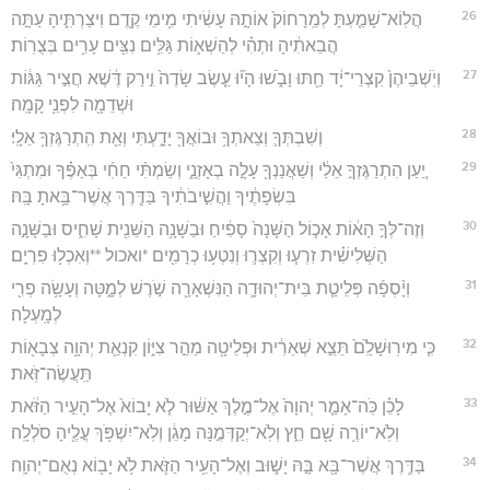
26
הֲלֽוֹא־שָׁמַ֤עְתָּ לְמֵֽרָחוֹק֙ אוֹתָ֣הּ עָשִׂ֔יתִי מִ֥ימֵי קֶ֖דֶם וִיצַרְתִּ֑יהָ עַתָּ֣ה
הֲבֵאתִ֔יהָ וּתְהִ֗י לְהַשְׁא֛וֹת גַּלִּ֥ים נִצִּ֖ים עָרִ֥ים בְּצֻרֽוֹת׃
27
וְיֹֽשְׁבֵיהֶן֙ קִצְרֵי־יָ֔ד חַ֖תּוּ וָבֹ֑שׁוּ הָי֞וּ עֵ֤שֶׂב שָׂדֶה֙ וִ֣ירַק דֶּ֔שֶׁא חֲצִ֣יר גַּגּ֔וֹת
וּשְׁדֵמָ֖ה לִפְנֵ֥י קָמָֽה׃
28
וְשִׁבְתְּךָ֛ וְצֵאתְךָ֥ וּבוֹאֲךָ֖ יָדָ֑עְתִּי וְאֵ֖ת הִֽתְרַגֶּזְךָ֥ אֵלָֽי׃
29
יַ֚עַן הִתְרַגֶּזְךָ֣ אֵלַ֔י וְשַׁאֲנַנְךָ֖ עָלָ֣ה בְאָזְנָ֑י וְשַׂמְתִּ֨י חַחִ֜י בְּאַפֶּ֗ךָ וּמִתְגִּי֙
בִּשְׂפָתֶ֔יךָ וַהֲשִׁ֣יבֹתִ֔יךָ בַּדֶּ֖רֶךְ אֲשֶׁר־בָּ֥אתָ בָּֽהּ׃
30
וְזֶה־לְּךָ֣ הָא֔וֹת אָכ֤וֹל הַשָּׁנָה֙ סָפִ֔יחַ וּבַשָּׁנָ֥ה הַשֵּׁנִ֖ית שָׁחִ֑יס וּבַשָּׁנָ֣ה
הַשְּׁלִישִׁ֗ית זִרְע֧וּ וְקִצְר֛וּ וְנִטְע֥וּ כְרָמִ֖ים *ואכול **וְאִכְל֥וּ פִרְיָֽם׃
31
וְיָ֨סְפָ֜ה פְּלֵיטַ֧ת בֵּית־יְהוּדָ֛ה הַנִּשְׁאָרָ֖ה שֹׁ֣רֶשׁ לְמָ֑טָּה וְעָשָׂ֥ה פְרִ֖י
לְמָֽעְלָה׃
32
כִּ֤י מִירֽוּשָׁלִַ֙ם֙ תֵּצֵ֣א שְׁאֵרִ֔ית וּפְלֵיטָ֖ה מֵהַ֣ר צִיּ֑וֹן קִנְאַ֛ת יְהוָ֥ה צְבָא֖וֹת
תַּֽעֲשֶׂה־זֹּֽאת׃
33
לָכֵ֗ן כֹּֽה־אָמַ֤ר יְהוָה֙ אֶל־מֶ֣לֶךְ אַשּׁ֔וּר לֹ֤א יָבוֹא֙ אֶל־הָעִ֣יר הַזֹּ֔את
וְלֹֽא־יוֹרֶ֥ה שָׁ֖ם חֵ֑ץ וְלֹֽא־יְקַדְּמֶ֣נָּה מָגֵ֔ן וְלֹֽא־יִשְׁפֹּ֥ךְ עֳלֶ֖יהָ סֹלְלָֽה׃
34
בַּדֶּ֥רֶךְ אֲשֶׁר־בָּ֖א בָּ֣הּ יָשׁ֑וּב וְאֶל־הָעִ֥יר הַזֹּ֛את לֹ֥א יָב֖וֹא נְאֻם־יְהוָֽה׃