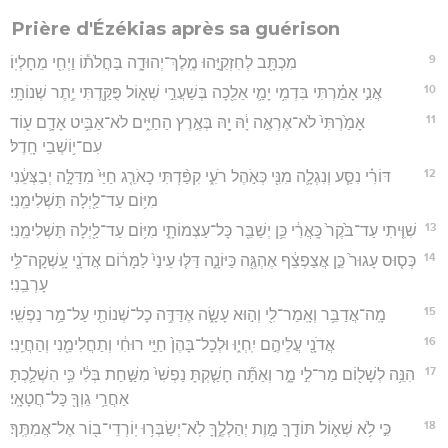
Prière d'Ézékias après sa guérison
9
מִכְתָּ֖ב לְחִזְקִיָּ֣הוּ מֶֽלֶךְ־יְהוּדָ֑ה בַּחֲלֹת֕וֹ וַיְחִ֖י מֵחָלְיֽוֹ׃
10
אֲנִ֣י אָמַ֗רְתִּי בִּדְמִ֥י יָמַ֛י אֵלֵ֖כָה בְּשַׁעֲרֵ֣י שְׁא֑וֹל פֻּקַּ֖דְתִּי יֶ֥תֶר שְׁנוֹתָֽי׃
11
אָמַ֙רְתִּי֙ לֹא־אֶרְאֶ֣ה יָ֔הּ יָ֖הּ בְּאֶ֣רֶץ הַחַיִּ֑ים לֹא־אַבִּ֥יט אָדָ֛ם ע֖וֹד
עִם־י֥וֹשְׁבֵי חָֽדֶל׃
12
דּוֹרִ֗י נִסַּ֧ע וְנִגְלָ֛ה מִנִּ֖י כְּאֹ֣הֶל רֹעִ֑י קִפַּ֨דְתִּי כָאֹרֵ֤ג חַיַּי֙ מִדַּלָּ֣ה יְבַצְּעֵ֔נִי
מִיּ֥וֹם עַד־לַ֖יְלָה תַּשְׁלִימֵֽנִי׃
13
שִׁוִּ֤יתִי עַד־בֹּ֙קֶר֙ כָּֽאֲרִ֔י כֵּ֥ן יְשַׁבֵּ֖ר כָּל־עַצְמוֹתָ֑י מִיּ֥וֹם עַד־לַ֖יְלָה תַּשְׁלִימֵֽנִי׃
14
כְּס֤וּס עָגוּר֙ כֵּ֣ן אֲצַפְצֵ֔ף אֶהְגֶּ֖ה כַּיּוֹנָ֑ה דַּלּ֤וּ עֵינַי֙ לַמָּר֔וֹם אֲדֹנָ֖י עָֽשְׁקָה־לִּ֥י
עָרְבֵֽנִי׃
15
מָֽה־אֲדַבֵּ֥ר וְאָֽמַר־לִ֖י וְה֣וּא עָשָׂ֑ה אֶדַּדֶּ֥ה כָל־שְׁנוֹתַ֖י עַל־מַ֥ר נַפְשִֽׁי׃
16
אֲדֹנָ֖י עֲלֵיהֶ֣ם יִֽחְי֑וּ וּלְכָל־בָּהֶן֙ חַיֵּ֣י רוּחִ֔י וְתַחֲלִימֵ֖נִי וְהַחֲיֵֽנִי׃
17
הִנֵּ֥ה לְשָׁל֖וֹם מַר־לִ֣י מָ֑ר וְאַתָּ֞ה חָשַׁ֤קְתָּ נַפְשִׁי֙ מִשַּׁ֣חַת בְּלִ֔י כִּ֥י הִשְׁלַ֛כְתָּ
אַחֲרֵ֥י גֵוְךָ֖ כָּל־חֲטָאָֽי׃
18
כִּ֣י לֹ֥א שְׁא֛וֹל תּוֹדֶ֖ךָּ מָ֣וֶת יְהַלְלֶ֑ךָּ לֹֽא־יְשַׂבְּר֥וּ יֽוֹרְדֵי־ב֖וֹר אֶל־אֲמִתֶּֽךָ׃