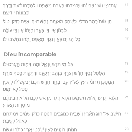
14
אֶת־מִ֤י נוֹעָץ֙ וַיְבִינֵ֔הוּ וַֽיְלַמְּדֵ֖הוּ בְּאֹ֣רַח מִשְׁפָּ֑ט וַיְלַמְּדֵ֣הוּ דַ֔עַת וְדֶ֥רֶךְ
תְּבוּנ֖וֹת יוֹדִיעֶֽנּוּ׃
15
הֵ֤ן גּוֹיִם֙ כְּמַ֣ר מִדְּלִ֔י וּכְשַׁ֥חַק מֹאזְנַ֖יִם נֶחְשָׁ֑בוּ הֵ֥ן אִיִּ֖ים כַּדַּ֥ק יִטּֽוֹל׃
16
וּלְבָנ֕וֹן אֵ֥ין דֵּ֖י בָּעֵ֑ר וְחַיָּת֔וֹ אֵ֥ין דֵּ֖י עוֹלָֽה׃
17
כָּל־הַגּוֹיִ֖ם כְּאַ֣יִן נֶגְדּ֑וֹ מֵאֶ֥פֶס וָתֹ֖הוּ נֶחְשְׁבוּ־לֽוֹ׃
Dieu incomparable
18
וְאֶל־מִ֖י תְּדַמְּי֣וּן אֵ֑ל וּמַה־דְּמ֖וּת תַּ֥עַרְכוּ לֽוֹ׃
19
הַפֶּ֙סֶל֙ נָסַ֣ךְ חָרָ֔שׁ וְצֹרֵ֖ף בַּזָּהָ֣ב יְרַקְּעֶ֑נּוּ וּרְתֻק֥וֹת כֶּ֖סֶף צוֹרֵֽף׃
20
הַֽמְסֻכָּ֣ן תְּרוּמָ֔ה עֵ֥ץ לֹֽא־יִרְקַ֖ב יִבְחָ֑ר חָרָ֤שׁ חָכָם֙ יְבַקֶּשׁ־ל֔וֹ לְהָכִ֥ין
פֶּ֖סֶל לֹ֥א יִמּֽוֹט׃
21
הֲל֤וֹא תֵֽדְעוּ֙ הֲל֣וֹא תִשְׁמָ֔עוּ הֲל֛וֹא הֻגַּ֥ד מֵרֹ֖אשׁ לָכֶ֑ם הֲלוֹא֙ הֲבִ֣ינֹתֶ֔ם
מוֹסְד֖וֹת הָאָֽרֶץ׃
22
הַיֹּשֵׁב֙ עַל־ח֣וּג הָאָ֔רֶץ וְיֹשְׁבֶ֖יהָ כַּחֲגָבִ֑ים הַנּוֹטֶ֤ה כַדֹּק֙ שָׁמַ֔יִם וַיִּמְתָּחֵ֥ם
כָּאֹ֖הֶל לָשָֽׁבֶת׃
23
הַנּוֹתֵ֥ן רוֹזְנִ֖ים לְאָ֑יִן שֹׁ֥פְטֵי אֶ֖רֶץ כַּתֹּ֥הוּ עָשָֽׂה׃