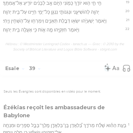
19
חַ֥י חַ֛י ה֥וּא יוֹדֶ֖ךָ כָּמ֣וֹנִי הַיּ֑וֹם אָ֣ב לְבָנִ֔ים יוֹדִ֖יעַ אֶל־אֲמִתֶּֽךָ׃
20
יְהוָ֖ה לְהוֹשִׁיעֵ֑נִי וּנְגִנוֹתַ֧י נְנַגֵּ֛ן כָּל־יְמֵ֥י חַיֵּ֖ינוּ עַל־בֵּ֥ית יְהוָֽה׃
21
וַיֹּ֣אמֶר יְשַׁעְיָ֔הוּ יִשְׂא֖וּ דְּבֶ֣לֶת תְּאֵנִ֑ים וְיִמְרְח֥וּ עַֽל־הַשְּׁחִ֖ין וְיֶֽחִי׃
22
וַיֹּ֥אמֶר חִזְקִיָּ֖הוּ מָ֣ה א֑וֹת כִּ֥י אֶעֱלֶ֖ה בֵּ֥ית יְהוָֽה׃
Hébreu : © Westminster Leningrad Codex - tanach.us --- Grec : © 2010 by the
Society of Biblical Literature and Logos Bible Software - sblgnt.com
Esaïe
39
Seuls les Évangiles sont disponibles en vidéo pour le moment.
Ézékias reçoit les ambassadeurs de
Babylone
1
בָּעֵ֣ת הַהִ֡וא שָׁלַ֡ח מְרֹדַ֣ךְ בַּ֠לְאֲדָן בֶּֽן־בַּלְאֲדָ֧ן מֶֽלֶךְ־בָּבֶ֛ל סְפָרִ֥ים וּמִנְחָ֖ה
אֶל־חִזְקִיָּ֑הוּ וַיִּשְׁמַ֕ע כִּ֥י חָלָ֖ה וַֽיֶּחֱזָֽק׃