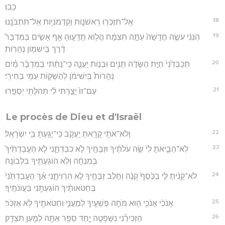
כָבֽוּ׃
18
אַֽל־תִּזְכְּר֖וּ רִֽאשֹׁנ֑וֹת וְקַדְמֹנִיּ֖וֹת אַל־תִּתְבֹּנָֽנוּ׃
19
הִנְנִ֨י עֹשֶׂ֤ה חֲדָשָׁה֙ עַתָּ֣ה תִצְמָ֔ח הֲל֖וֹא תֵֽדָע֑וּהָ אַ֣ף אָשִׂ֤ים בַּמִּדְבָּר֙
דֶּ֔רֶךְ בִּֽישִׁמ֖וֹן נְהָרֽוֹת׃
20
תְּכַבְּדֵ֙נִי֙ חַיַּ֣ת הַשָּׂדֶ֔ה תַּנִּ֖ים וּבְנ֣וֹת יַֽעֲנָ֑ה כִּֽי־נָתַ֨תִּי בַמִּדְבָּ֜ר מַ֗יִם
נְהָרוֹת֙ בִּֽישִׁימֹ֔ן לְהַשְׁק֖וֹת עַמִּ֥י בְחִירִֽי׃
21
עַם־זוּ֙ יָצַ֣רְתִּי לִ֔י תְּהִלָּתִ֖י יְסַפֵּֽרוּ׃
Le procès de Dieu et d'Israël
22
וְלֹא־אֹתִ֥י קָרָ֖אתָ יַֽעֲקֹ֑ב כִּֽי־יָגַ֥עְתָּ בִּ֖י יִשְׂרָאֵֽל׃
23
לֹֽא־הֵבֵ֤יאתָ לִּי֙ שֵׂ֣ה עֹלֹתֶ֔יךָ וּזְבָחֶ֖יךָ לֹ֣א כִבַּדְתָּ֑נִי לֹ֤א הֶעֱבַדְתִּ֙יךָ֙
בְּמִנְחָ֔ה וְלֹ֥א הוֹגַעְתִּ֖יךָ בִּלְבוֹנָֽה׃
24
לֹא־קָנִ֨יתָ לִּ֤י בַכֶּ֙סֶף֙ קָנֶ֔ה וְחֵ֥לֶב זְבָחֶ֖יךָ לֹ֣א הִרְוִיתָ֑נִי אַ֗ךְ הֶעֱבַדְתַּ֙נִי֙
בְּחַטֹּאותֶ֔יךָ הוֹגַעְתַּ֖נִי בַּעֲוֺנֹתֶֽיךָ׃
25
אָנֹכִ֨י אָנֹכִ֥י ה֛וּא מֹחֶ֥ה פְשָׁעֶ֖יךָ לְמַעֲנִ֑י וְחַטֹּאתֶ֖יךָ לֹ֥א אֶזְכֹּֽר׃
26
הַזְכִּירֵ֕נִי נִשָּׁפְטָ֖ה יָ֑חַד סַפֵּ֥ר אַתָּ֖ה לְמַ֥עַן תִּצְדָּֽק׃