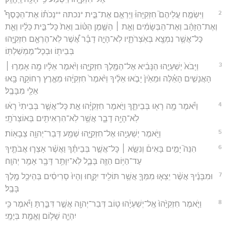
2
וַיִּשְׂמַ֣ח עֲלֵיהֶם֮ חִזְקִיָּהוּ֒ וַיַּרְאֵ֣ם אֶת־בֵּ֣ית *נכתה **נְכֹת֡וֹ אֶת־הַכֶּסֶף֩
וְאֶת־הַזָּהָ֨ב וְאֶת־הַבְּשָׂמִ֜ים וְאֵ֣ת ׀ הַשֶּׁ֣מֶן הַטּ֗וֹב וְאֵת֙ כָּל־בֵּ֣ית כֵּלָ֔יו וְאֵ֛ת
כָּל־אֲשֶׁ֥ר נִמְצָ֖א בְּאֹֽצְרֹתָ֑יו לֹֽא־הָיָ֣ה דָבָ֗ר אֲ֠שֶׁר לֹֽא־הֶרְאָ֧ם חִזְקִיָּ֛הוּ
בְּבֵית֖וֹ וּבְכָל־מֶמְשַׁלְתּֽוֹ׃
3
וַיָּבֹא֙ יְשַׁעְיָ֣הוּ הַנָּבִ֔יא אֶל־הַמֶּ֖לֶךְ חִזְקִיָּ֑הוּ וַיֹּ֨אמֶר אֵלָ֜יו מָ֥ה אָמְר֣וּ ׀
הָאֲנָשִׁ֣ים הָאֵ֗לֶּה וּמֵאַ֙יִן֙ יָבֹ֣אוּ אֵלֶ֔יךָ וַיֹּ֙אמֶר֙ חִזְקִיָּ֔הוּ מֵאֶ֧רֶץ רְחוֹקָ֛ה בָּ֥אוּ
אֵלַ֖י מִבָּבֶֽל׃
4
וַיֹּ֕אמֶר מָ֥ה רָא֖וּ בְּבֵיתֶ֑ךָ וַיֹּ֣אמֶר חִזְקִיָּ֗הוּ אֵ֣ת כָּל־אֲשֶׁ֤ר בְּבֵיתִי֙ רָא֔וּ
לֹֽא־הָיָ֥ה דָבָ֛ר אֲשֶׁ֥ר לֹֽא־הִרְאִיתִ֖ים בְּאוֹצְרֹתָֽי׃
5
וַיֹּ֥אמֶר יְשַׁעְיָ֖הוּ אֶל־חִזְקִיָּ֑הוּ שְׁמַ֖ע דְּבַר־יְהוָ֥ה צְבָאֽוֹת׃
6
הִנֵּה֮ יָמִ֣ים בָּאִים֒ וְנִשָּׂ֣א ׀ כָּל־אֲשֶׁ֣ר בְּבֵיתֶ֗ךָ וַאֲשֶׁ֨ר אָצְר֧וּ אֲבֹתֶ֛יךָ
עַד־הַיּ֥וֹם הַזֶּ֖ה בָּבֶ֑ל לֹֽא־יִוָּתֵ֥ר דָּבָ֖ר אָמַ֥ר יְהוָֽה׃
7
וּמִבָּנֶ֜יךָ אֲשֶׁ֨ר יֵצְא֧וּ מִמְּךָ֛ אֲשֶׁ֥ר תּוֹלִ֖יד יִקָּ֑חוּ וְהָיוּ֙ סָרִיסִ֔ים בְּהֵיכַ֖ל מֶ֥לֶךְ
בָּבֶֽל׃
8
וַיֹּ֤אמֶר חִזְקִיָּ֙הוּ֙ אֶֽל־יְשַׁעְיָ֔הוּ ט֥וֹב דְּבַר־יְהוָ֖ה אֲשֶׁ֣ר דִּבַּ֑רְתָּ וַיֹּ֕אמֶר כִּ֥י
יִהְיֶ֛ה שָׁל֥וֹם וֶאֱמֶ֖ת בְּיָמָֽי׃