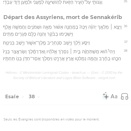
35
וְגַנּוֹתִ֛י עַל־הָעִ֥יר הַזֹּ֖את לְהֽוֹשִׁיעָ֑הּ לְמַֽעֲנִ֔י וּלְמַ֖עַן דָּוִ֥ד עַבְדִּֽי׃
Départ des Assyriens, mort de Sennakérib
36
וַיֵּצֵ֣א ׀ מַלְאַ֣ךְ יְהוָ֗ה וַיַּכֶּה֙ בְּמַחֲנֵ֣ה אַשּׁ֔וּר מֵאָ֛ה וּשְׁמֹנִ֥ים וַחֲמִשָּׁ֖ה אָ֑לֶף
וַיַּשְׁכִּ֣ימוּ בַבֹּ֔קֶר וְהִנֵּ֥ה כֻלָּ֖ם פְּגָרִ֥ים מֵתִֽים׃
37
וַיִּסַּ֣ע וַיֵּ֔לֶךְ וַיָּ֖שָׁב סַנְחֵרִ֣יב מֶֽלֶךְ־אַשּׁ֑וּר וַיֵּ֖שֶׁב בְּנִֽינְוֵֽה׃
38
וַיְהִי֩ ה֨וּא מִֽשְׁתַּחֲוֶ֜ה בֵּ֣ית ׀ נִסְרֹ֣ךְ אֱלֹהָ֗יו וְֽאַדְרַמֶּ֨לֶךְ וְשַׂרְאֶ֤צֶר בָּנָיו֙
הִכֻּ֣הוּ בַחֶ֔רֶב וְהֵ֥מָּה נִמְלְט֖וּ אֶ֣רֶץ אֲרָרָ֑ט וַיִּמְלֹ֛ךְ אֵֽסַר־חַדֹּ֥ן בְּנ֖וֹ תַּחְתָּֽיו׃
Hébreu : © Westminster Leningrad Codex - tanach.us --- Grec : © 2010 by the
Society of Biblical Literature and Logos Bible Software - sblgnt.com
Esaïe
38
Seuls les Évangiles sont disponibles en vidéo pour le moment.