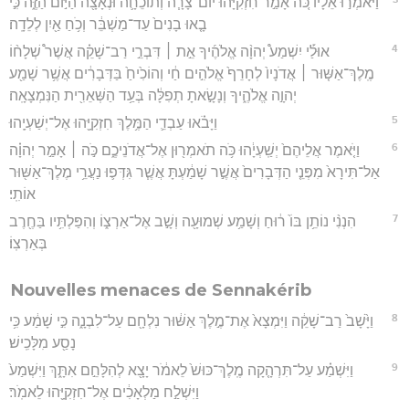
וַיֹּאמְר֣וּ אֵלָ֗יו כֹּ֚ה אָמַ֣ר חִזְקִיָּ֔הוּ יוֹם־צָרָ֧ה וְתוֹכֵחָ֛ה וּנְאָצָ֖ה הַיּ֣וֹם הַזֶּ֑ה כִּ֣י
בָ֤אוּ בָנִים֙ עַד־מַשְׁבֵּ֔ר וְכֹ֥חַ אַ֖יִן לְלֵדָֽה׃
4
אוּלַ֡י יִשְׁמַע֩ יְהוָ֨ה אֱלֹהֶ֜יךָ אֵ֣ת ׀ דִּבְרֵ֣י רַב־שָׁקֵ֗ה אֲשֶׁר֩ שְׁלָח֨וֹ
מֶֽלֶךְ־אַשּׁ֤וּר ׀ אֲדֹנָיו֙ לְחָרֵף֙ אֱלֹהִ֣ים חַ֔י וְהוֹכִ֙יחַ֙ בַּדְּבָרִ֔ים אֲשֶׁ֥ר שָׁמַ֖ע
יְהוָ֣ה אֱלֹהֶ֑יךָ וְנָשָׂ֣אתָ תְפִלָּ֔ה בְּעַ֥ד הַשְּׁאֵרִ֖ית הַנִּמְצָאָֽה׃
5
וַיָּבֹ֗אוּ עַבְדֵ֛י הַמֶּ֥לֶךְ חִזְקִיָּ֖הוּ אֶל־יְשַׁעְיָֽהוּ׃
6
וַיֹּ֤אמֶר אֲלֵיהֶם֙ יְשַֽׁעְיָ֔הוּ כֹּ֥ה תֹאמְר֖וּן אֶל־אֲדֹנֵיכֶ֑ם כֹּ֣ה ׀ אָמַ֣ר יְהוָ֗ה
אַל־תִּירָא֙ מִפְּנֵ֤י הַדְּבָרִים֙ אֲשֶׁ֣ר שָׁמַ֔עְתָּ אֲשֶׁ֧ר גִּדְּפ֛וּ נַעֲרֵ֥י מֶלֶךְ־אַשּׁ֖וּר
אוֹתִֽי׃
7
הִנְנִ֨י נוֹתֵ֥ן בּוֹ֙ ר֔וּחַ וְשָׁמַ֥ע שְׁמוּעָ֖ה וְשָׁ֣ב אֶל־אַרְצ֑וֹ וְהִפַּלְתִּ֥יו בַּחֶ֖רֶב
בְּאַרְצֽוֹ׃
Nouvelles menaces de Sennakérib
8
וַיָּ֙שָׁב֙ רַב־שָׁקֵ֔ה וַיִּמְצָא֙ אֶת־מֶ֣לֶךְ אַשּׁ֔וּר נִלְחָ֖ם עַל־לִבְנָ֑ה כִּ֣י שָׁמַ֔ע כִּ֥י
נָסַ֖ע מִלָּכִֽישׁ׃
9
וַיִּשְׁמַ֗ע עַל־תִּרְהָ֤קָה מֶֽלֶךְ־כּוּשׁ֙ לֵאמֹ֔ר יָצָ֖א לְהִלָּחֵ֣ם אִתָּ֑ךְ וַיִּשְׁמַע֙
וַיִּשְׁלַ֣ח מַלְאָכִ֔ים אֶל־חִזְקִיָּ֖הוּ לֵאמֹֽר׃