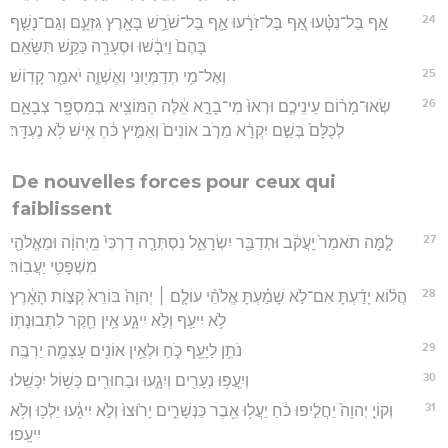
24
אַ֣ף בַּל־נִטָּ֗עוּ אַ֚ף בַּל־זֹרָ֔עוּ אַ֛ף בַּל־שֹׁרֵ֥שׁ בָּאָ֖רֶץ גִּזְעָ֑ם וְגַם־נָשַׁ֤ף
בָּהֶם֙ וַיִּבָ֔שׁוּ וּסְעָרָ֖ה כַּקַּ֥שׁ תִּשָּׂאֵֽם׃
25
וְאֶל־מִ֥י תְדַמְּי֖וּנִי וְאֶשְׁוֶ֑ה יֹאמַ֖ר קָדֽוֹשׁ׃
26
שְׂאוּ־מָר֨וֹם עֵינֵיכֶ֤ם וּרְאוּ֙ מִי־בָרָ֣א אֵ֔לֶּה הַמּוֹצִ֥יא בְמִסְפָּ֖ר צְבָאָ֑ם
לְכֻלָּם֙ בְּשֵׁ֣ם יִקְרָ֔א מֵרֹ֤ב אוֹנִים֙ וְאַמִּ֣יץ כֹּ֔חַ אִ֖ישׁ לֹ֥א נֶעְדָּֽר׃
De nouvelles forces pour ceux qui
faiblissent
27
לָ֤מָּה תֹאמַר֙ יַֽעֲקֹ֔ב וּתְדַבֵּ֖ר יִשְׂרָאֵ֑ל נִסְתְּרָ֤ה דַרְכִּי֙ מֵֽיְהוָ֔ה וּמֵאֱלֹהַ֖י
מִשְׁפָּטִ֥י יַעֲבֽוֹר׃
28
הֲל֨וֹא יָדַ֜עְתָּ אִם־לֹ֣א שָׁמַ֗עְתָּ אֱלֹהֵ֨י עוֹלָ֤ם ׀ יְהוָה֙ בּוֹרֵא֙ קְצ֣וֹת הָאָ֔רֶץ
לֹ֥א יִיעַ֖ף וְלֹ֣א יִיגָ֑ע אֵ֥ין חֵ֖קֶר לִתְבוּנָתֽוֹ׃
29
נֹתֵ֥ן לַיָּעֵ֖ף כֹּ֑חַ וּלְאֵ֥ין אוֹנִ֖ים עָצְמָ֥ה יַרְבֶּֽה׃
30
וְיִֽעֲפ֥וּ נְעָרִ֖ים וְיִגָ֑עוּ וּבַחוּרִ֖ים כָּשׁ֥וֹל יִכָּשֵֽׁלוּ׃
31
וְקוֹיֵ֤ יְהוָה֙ יַחֲלִ֣יפוּ כֹ֔חַ יַעֲל֥וּ אֵ֖בֶר כַּנְּשָׁרִ֑ים יָר֙וּצוּ֙ וְלֹ֣א יִיגָ֔עוּ יֵלְכ֖וּ וְלֹ֥א
יִיעָֽפוּ׃