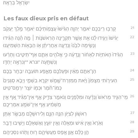
יִשְׂרָאֵ֖ל בְּרָאָֽהּ׃
Les faux dieux pris en défaut
21
קָרְב֥וּ רִֽיבְכֶ֖ם יֹאמַ֣ר יְהוָ֑ה הַגִּ֙ישׁוּ֙ עֲצֻמ֣וֹתֵיכֶ֔ם יֹאמַ֖ר מֶ֥לֶךְ יַעֲקֹֽב׃
22
יַגִּ֙ישׁוּ֙ וְיַגִּ֣ידוּ לָ֔נוּ אֵ֖ת אֲשֶׁ֣ר תִּקְרֶ֑ינָה הָרִאשֹׁנ֣וֹת ׀ מָ֣ה הֵ֗נָּה הַגִּ֜ידוּ
וְנָשִׂ֤ימָה לִבֵּ֙נוּ֙ וְנֵדְעָ֣ה אַחֲרִיתָ֔ן א֥וֹ הַבָּא֖וֹת הַשְׁמִיעֻֽנוּ׃
23
הַגִּ֙ידוּ֙ הָאֹתִיּ֣וֹת לְאָח֔וֹר וְנֵ֣דְעָ֔ה כִּ֥י אֱלֹהִ֖ים אַתֶּ֑ם אַף־תֵּיטִ֣יבוּ וְתָרֵ֔עוּ
וְנִשְׁתָּ֖עָה *ונרא **וְנִרְאֶ֥ה יַחְדָּֽו׃
24
הֵן־אַתֶּ֣ם מֵאַ֔יִן וּפָעָלְכֶ֖ם מֵאָ֑פַע תּוֹעֵבָ֖ה יִבְחַ֥ר בָּכֶֽם׃
25
הַעִיר֤וֹתִי מִצָּפוֹן֙ וַיַּ֔את מִמִּזְרַח־שֶׁ֖מֶשׁ יִקְרָ֣א בִשְׁמִ֑י וְיָבֹ֤א סְגָנִים֙
כְּמוֹ־חֹ֔מֶר וּכְמ֥וֹ יוֹצֵ֖ר יִרְמָס־טִֽיט׃
26
מִֽי־הִגִּ֤יד מֵרֹאשׁ֙ וְנֵדָ֔עָה וּמִלְּפָנִ֖ים וְנֹאמַ֣ר צַדִּ֑יק אַ֣ף אֵין־מַגִּ֗יד אַ֚ף אֵ֣ין
מַשְׁמִ֔יעַ אַ֥ף אֵין־שֹׁמֵ֖עַ אִמְרֵיכֶֽם׃
27
רִאשׁ֥וֹן לְצִיּ֖וֹן הִנֵּ֣ה הִנָּ֑ם וְלִירוּשָׁלִַ֖ם מְבַשֵּׂ֥ר אֶתֵּֽן׃
28
וְאֵ֙רֶא֙ וְאֵ֣ין אִ֔ישׁ וּמֵאֵ֖לֶּה וְאֵ֣ין יוֹעֵ֑ץ וְאֶשְׁאָלֵ֖ם וְיָשִׁ֥יבוּ דָבָֽר׃
29
הֵ֣ן כֻּלָּ֔ם אָ֥וֶן אֶ֖פֶס מַעֲשֵׂיהֶ֑ם ר֥וּחַ וָתֹ֖הוּ נִסְכֵּיהֶֽם׃