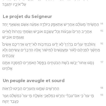
עַל־אֹיְבָ֖יו יִתְגַּבָּֽר׃
Le projet du Seigneur
14
הֶחֱשֵׁ֙יתִי֙ מֵֽעוֹלָ֔ם אַחֲרִ֖ישׁ אֶתְאַפָּ֑ק כַּיּוֹלֵדָ֣ה אֶפְעֶ֔ה אֶשֹּׁ֥ם וְאֶשְׁאַ֖ף יָֽחַד׃
15
אַחֲרִ֤יב הָרִים֙ וּגְבָע֔וֹת וְכָל־עֶשְׂבָּ֖ם אוֹבִ֑ישׁ וְשַׂמְתִּ֤י נְהָרוֹת֙ לָֽאִיִּ֔ים
וַאֲגַמִּ֖ים אוֹבִֽישׁ׃
16
וְהוֹלַכְתִּ֣י עִוְרִ֗ים בְּדֶ֙רֶךְ֙ לֹ֣א יָדָ֔עוּ בִּנְתִיב֥וֹת לֹֽא־יָדְע֖וּ אַדְרִיכֵ֑ם אָשִׂים֩
מַחְשָׁ֨ךְ לִפְנֵיהֶ֜ם לָא֗וֹר וּמַֽעֲקַשִּׁים֙ לְמִישׁ֔וֹר אֵ֚לֶּה הַדְּבָרִ֔ים עֲשִׂיתִ֖ם וְלֹ֥א
עֲזַבְתִּֽים׃
17
נָסֹ֤גוּ אָחוֹר֙ יֵבֹ֣שׁוּ בֹ֔שֶׁת הַבֹּטְחִ֖ים בַּפָּ֑סֶל הָאֹמְרִ֥ים לְמַסֵּכָ֖ה אַתֶּ֥ם
אֱלֹהֵֽינוּ׃
Un peuple aveugle et sourd
18
הַחֵרְשִׁ֖ים שְׁמָ֑עוּ וְהַעִוְרִ֖ים הַבִּ֥יטוּ לִרְאֽוֹת׃
19
מִ֤י עִוֵּר֙ כִּ֣י אִם־עַבְדִּ֔י וְחֵרֵ֖שׁ כְּמַלְאָכִ֣י אֶשְׁלָ֑ח מִ֤י עִוֵּר֙ כִּמְשֻׁלָּ֔ם וְעִוֵּ֖ר
כְּעֶ֥בֶד יְהוָֽה׃