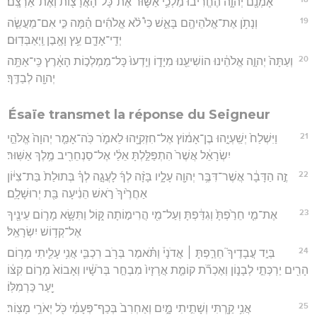
אָמְנָ֖ם יְהוָ֑ה הֶחֱרִ֜יבוּ מַלְכֵ֥י אַשּׁ֛וּר אֶת־כָּל־הָאֲרָצ֖וֹת וְאֶת־אַרְצָֽם׃
19
וְנָתֹ֥ן אֶת־אֱלֹהֵיהֶ֖ם בָּאֵ֑שׁ כִּי֩ לֹ֨א אֱלֹהִ֜ים הֵ֗מָּה כִּ֣י אִם־מַעֲשֵׂ֧ה
יְדֵֽי־אָדָ֛ם עֵ֥ץ וָאֶ֖בֶן וַֽיְאַבְּדֽוּם׃
20
וְעַתָּה֙ יְהוָ֣ה אֱלֹהֵ֔ינוּ הוֹשִׁיעֵ֖נוּ מִיָד֑וֹ וְיֵֽדְעוּ֙ כָּל־מַמְלְכ֣וֹת הָאָ֔רֶץ כִּֽי־אַתָּ֥ה
יְהוָ֖ה לְבַדֶּֽךָ׃
Ésaïe transmet la réponse du Seigneur
21
וַיִּשְׁלַח֙ יְשַֽׁעְיָ֣הוּ בֶן־אָמ֔וֹץ אֶל־חִזְקִיָּ֖הוּ לֵאמֹ֑ר כֹּֽה־אָמַ֤ר יְהוָה֙ אֱלֹהֵ֣י
יִשְׂרָאֵ֔ל אֲשֶׁר֙ הִתְפַּלַּ֣לְתָּ אֵלַ֔י אֶל־סַנְחֵרִ֖יב מֶ֥לֶךְ אַשּֽׁוּר׃
22
זֶ֣ה הַדָּבָ֔ר אֲשֶׁר־דִּבֶּ֥ר יְהוָ֖ה עָלָ֑יו בָּזָ֨ה לְךָ֜ לָעֲגָ֣ה לְךָ֗ בְּתוּלַת֙ בַּת־צִיּ֔וֹן
אַחֲרֶ֙יךָ֙ רֹ֣אשׁ הֵנִ֔יעָה בַּ֖ת יְרוּשָׁלִָֽם׃
23
אֶת־מִ֤י חֵרַ֙פְתָּ֙ וְגִדַּ֔פְתָּ וְעַל־מִ֖י הֲרִימ֣וֹתָה קּ֑וֹל וַתִּשָּׂ֥א מָר֛וֹם עֵינֶ֖יךָ
אֶל־קְד֥וֹשׁ יִשְׂרָאֵֽל׃
24
בְּיַ֣ד עֲבָדֶיךָ֮ חֵרַ֣פְתָּ ׀ אֲדֹנָי֒ וַתֹּ֗אמֶר בְּרֹ֥ב רִכְבִּ֛י אֲנִ֥י עָלִ֛יתִי מְר֥וֹם
הָרִ֖ים יַרְכְּתֵ֣י לְבָנ֑וֹן וְאֶכְרֹ֞ת קוֹמַ֤ת אֲרָזָיו֙ מִבְחַ֣ר בְּרֹשָׁ֔יו וְאָבוֹא֙ מְר֣וֹם קִצּ֔וֹ
יַ֖עַר כַּרְמִלּֽוֹ׃
25
אֲנִ֥י קַ֖רְתִּי וְשָׁתִ֣יתִי מָ֑יִם וְאַחְרִב֙ בְּכַף־פְּעָמַ֔י כֹּ֖ל יְאֹרֵ֥י מָצֽוֹר׃