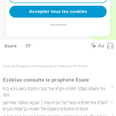
בֶּן־אָסָ֧ף הַמַּזְכִּ֛יר אֶל־חִזְקִיָּ֖הוּ קְרוּעֵ֣י בְגָדִ֑ים וַיַּגִּ֣ידוּ ל֔וֹ אֵ֖ת דִּבְרֵ֥י
Accepter tous les cookies
רַב־שָׁקֵֽה׃
Hébreu : © Westminster Leningrad Codex - tanach.us --- Grec : © 2010 by the
Tout refuser
Society of Biblical Literature and Logos Bible Software - sblgnt.com
Esaïe
37
Seuls les Évangiles sont disponibles en vidéo pour le moment.
Ézékias consulte le prophète Ésaïe
1
וַיְהִ֗י כִּשְׁמֹ֙עַ֙ הַמֶּ֣לֶךְ חִזְקִיָּ֔הוּ וַיִּקְרַ֖ע אֶת־בְּגָדָ֑יו וַיִּתְכַּ֣ס בַּשָּׂ֔ק וַיָּבֹ֖א בֵּ֥ית
יְהוָֽה׃
2
וַ֠יִּשְׁלַח אֶת־אֶלְיָקִ֨ים אֲשֶׁר־עַל־הַבַּ֜יִת וְאֵ֣ת ׀ שֶׁבְנָ֣א הַסּוֹפֵ֗ר וְאֵת֙ זִקְנֵ֣י
הַכֹּהֲנִ֔ים מִתְכַּסִּ֖ים בַּשַּׂקִּ֑ים אֶל־יְשַֽׁעְיָ֥הוּ בֶן־אָמ֖וֹץ הַנָּבִֽיא׃
3