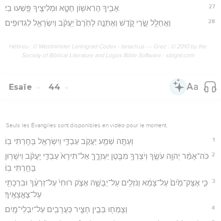
27
אָבִ֥יךָ הָרִאשׁ֖וֹן חָטָ֑א וּמְלִיצֶ֖יךָ פָּ֥שְׁעוּ בִֽי׃
28
וַאֲחַלֵּ֖ל שָׂ֣רֵי קֹ֑דֶשׁ וְאֶתְּנָ֤ה לַחֵ֙רֶם֙ יַעֲקֹ֔ב וְיִשְׂרָאֵ֖ל לְגִדּוּפִֽים׃
Hébreu : © Westminster Leningrad Codex - tanach.us --- Grec : © 2010 by the
Society of Biblical Literature and Logos Bible Software - sblgnt.com
Esaïe
44
Seuls les Évangiles sont disponibles en vidéo pour le moment.
1
וְעַתָּ֥ה שְׁמַ֖ע יַעֲקֹ֣ב עַבְדִּ֑י וְיִשְׂרָאֵ֖ל בָּחַ֥רְתִּי בֽוֹ׃
2
כֹּה־אָמַ֨ר יְהוָ֥ה עֹשֶׂ֛ךָ וְיֹצֶרְךָ֥ מִבֶּ֖טֶן יַעְזְרֶ֑ךָּ אַל־תִּירָא֙ עַבְדִּ֣י יַֽעֲקֹ֔ב וִישֻׁר֖וּן
בָּחַ֥רְתִּי בֽוֹ׃
3
כִּ֤י אֶצָּק־מַ֙יִם֙ עַל־צָמֵ֔א וְנֹזְלִ֖ים עַל־יַבָּשָׁ֑ה אֶצֹּ֤ק רוּחִי֙ עַל־זַרְעֶ֔ךָ וּבִרְכָתִ֖י
עַל־צֶאֱצָאֶֽיךָ׃
4
וְצָמְח֖וּ בְּבֵ֣ין חָצִ֑יר כַּעֲרָבִ֖ים עַל־יִבְלֵי־מָֽיִם׃