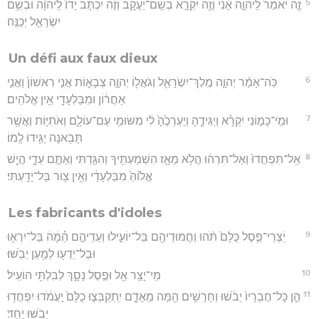
5
זֶ֤ה יֹאמַר֙ לַֽיהוָ֣ה אָ֔נִי וְזֶ֖ה יִקְרָ֣א בְשֵֽׁם־יַעֲקֹ֑ב וְזֶ֗ה יִכְתֹּ֤ב יָדוֹ֙ לַֽיהוָ֔ה וּבְשֵׁ֥ם
יִשְׂרָאֵ֖ל יְכַנֶּֽה׃
Un défi aux faux dieux
6
כֹּֽה־אָמַ֨ר יְהוָ֧ה מֶֽלֶךְ־יִשְׂרָאֵ֛ל וְגֹאֲל֖וֹ יְהוָ֣ה צְבָא֑וֹת אֲנִ֤י רִאשׁוֹן֙ וַאֲנִ֣י
אַחֲר֔וֹן וּמִבַּלְעָדַ֖י אֵ֥ין אֱלֹהִֽים׃
7
וּמִֽי־כָמ֣וֹנִי יִקְרָ֗א וְיַגִּידֶ֤הָ וְיַעְרְכֶ֙הָ֙ לִ֔י מִשּׂוּמִ֖י עַם־עוֹלָ֑ם וְאֹתִיּ֛וֹת וַאֲשֶׁ֥ר
תָּבֹ֖אנָה יַגִּ֥ידוּ לָֽמוֹ׃
8
אַֽל־תִּפְחֲדוּ֙ וְאַל־תִּרְה֔וּ הֲלֹ֥א מֵאָ֛ז הִשְׁמַעְתִּ֥יךָ וְהִגַּ֖דְתִּי וְאַתֶּ֣ם עֵדָ֑י הֲיֵ֤שׁ
אֱל֙וֹהַּ֙ מִבַּלְעָדַ֔י וְאֵ֥ין צ֖וּר בַּל־יָדָֽעְתִּי׃
Les fabricants d'idoles
9
יֹֽצְרֵי־פֶ֤סֶל כֻּלָּם֙ תֹּ֔הוּ וַחֲמוּדֵיהֶ֖ם בַּל־יוֹעִ֑ילוּ וְעֵדֵיהֶ֣ם הֵׄ֗מָּׄהׄ בַּל־יִרְא֛וּ
וּבַל־יֵדְע֖וּ לְמַ֥עַן יֵבֹֽשׁוּ׃
10
מִֽי־יָצַ֥ר אֵ֖ל וּפֶ֣סֶל נָסָ֑ךְ לְבִלְתִּ֖י הוֹעִֽיל׃
11
הֵ֤ן כָּל־חֲבֵרָיו֙ יֵבֹ֔שׁוּ וְחָרָשִׁ֥ים הֵ֖מָּה מֵֽאָדָ֑ם יִֽתְקַבְּצ֤וּ כֻלָּם֙ יַֽעֲמֹ֔דוּ יִפְחֲד֖וּ
יֵבֹ֥שׁוּ יָֽחַד׃