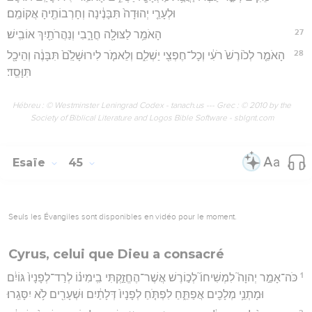
וּלְעָרֵ֤י יְהוּדָה֙ תִּבָּנֶ֔ינָה וְחָרְבוֹתֶ֖יהָ אֲקוֹמֵֽם׃
27
הָאֹמֵ֥ר לַצּוּלָ֖ה חֳרָ֑בִי וְנַהֲרֹתַ֖יִךְ אוֹבִֽישׁ׃
28
הָאֹמֵ֤ר לְכ֙וֹרֶשׁ֙ רֹעִ֔י וְכָל־חֶפְצִ֖י יַשְׁלִ֑ם וְלֵאמֹ֤ר לִירוּשָׁלִַ֙ם֙ תִּבָּנֶ֔ה וְהֵיכָ֖ל
תִּוָּסֵֽד׃
Hébreu : © Westminster Leningrad Codex - tanach.us --- Grec : © 2010 by the
Society of Biblical Literature and Logos Bible Software - sblgnt.com
Esaïe
45
Seuls les Évangiles sont disponibles en vidéo pour le moment.
Cyrus, celui que Dieu a consacré
1
כֹּה־אָמַ֣ר יְהוָה֮ לִמְשִׁיחוֹ֮ לְכ֣וֹרֶשׁ אֲשֶׁר־הֶחֱזַ֣קְתִּי בִֽימִינ֗וֹ לְרַד־לְפָנָיו֙ גּוֹיִ֔ם
וּמָתְנֵ֥י מְלָכִ֖ים אֲפַתֵּ֑חַ לִפְתֹּ֤חַ לְפָנָיו֙ דְּלָתַ֔יִם וּשְׁעָרִ֖ים לֹ֥א יִסָּגֵֽרוּ׃