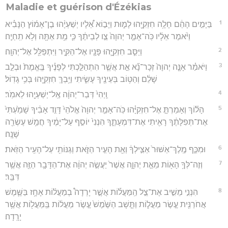
Maladie et guérison d'Ézékias
1
בַּיָּמִ֣ים הָהֵ֔ם חָלָ֥ה חִזְקִיָּ֖הוּ לָמ֑וּת וַיָּב֣וֹא אֵ֠לָיו יְשַׁעְיָ֨הוּ בֶן־אָמ֜וֹץ הַנָּבִ֗יא
וַיֹּ֨אמֶר אֵלָ֜יו כֹּֽה־אָמַ֤ר יְהוָה֙ צַ֣ו לְבֵיתֶ֔ךָ כִּ֛י מֵ֥ת אַתָּ֖ה וְלֹ֥א תִֽחְיֶֽה׃
2
וַיַּסֵּ֧ב חִזְקִיָּ֛הוּ פָּנָ֖יו אֶל־הַקִּ֑יר וַיִּתְפַּלֵּ֖ל אֶל־יְהוָֽה׃
3
וַיֹּאמַ֗ר אָנָּ֤ה יְהוָה֙ זְכָר־נָ֞א אֵ֣ת אֲשֶׁ֧ר הִתְהַלַּ֣כְתִּי לְפָנֶ֗יךָ בֶּֽאֱמֶת֙ וּבְלֵ֣ב
שָׁלֵ֔ם וְהַטּ֥וֹב בְּעֵינֶ֖יךָ עָשִׂ֑יתִי וַיֵּ֥בְךְּ חִזְקִיָּ֖הוּ בְּכִ֥י גָדֽוֹל׃
4
וַֽיְהִי֙ דְּבַר־יְהוָ֔ה אֶֽל־יְשַׁעְיָ֖הוּ לֵאמֹֽר׃
5
הָל֞וֹךְ וְאָמַרְתָּ֣ אֶל־חִזְקִיָּ֗הוּ כֹּֽה־אָמַ֤ר יְהוָה֙ אֱלֹהֵי֙ דָּוִ֣ד אָבִ֔יךָ שָׁמַ֙עְתִּי֙
אֶת־תְּפִלָּתֶ֔ךָ רָאִ֖יתִי אֶת־דִּמְעָתֶ֑ךָ הִנְנִי֙ יוֹסִ֣ף עַל־יָמֶ֔יךָ חֲמֵ֥שׁ עֶשְׂרֵ֖ה
שָׁנָֽה׃
6
וּמִכַּ֤ף מֶֽלֶךְ־אַשּׁוּר֙ אַצִּ֣ילְךָ֔ וְאֵ֖ת הָעִ֣יר הַזֹּ֑את וְגַנּוֹתִ֖י עַל־הָעִ֥יר הַזֹּֽאת׃
7
וְזֶה־לְּךָ֥ הָא֖וֹת מֵאֵ֣ת יְהוָ֑ה אֲשֶׁר֙ יַעֲשֶׂ֣ה יְהוָ֔ה אֶת־הַדָּבָ֥ר הַזֶּ֖ה אֲשֶׁ֥ר
דִּבֵּֽר׃
8
הִנְנִ֣י מֵשִׁ֣יב אֶת־צֵ֣ל הַֽמַּעֲל֡וֹת אֲשֶׁ֣ר יָרְדָה֩ בְמַעֲל֨וֹת אָחָ֥ז בַּשֶּׁ֛מֶשׁ
אֲחֹרַנִּ֖ית עֶ֣שֶׂר מַעֲל֑וֹת וַתָּ֤שָׁב הַשֶּׁ֙מֶשׁ֙ עֶ֣שֶׂר מַעֲל֔וֹת בַּֽמַּעֲל֖וֹת אֲשֶׁ֥ר
יָרָֽדָה׃