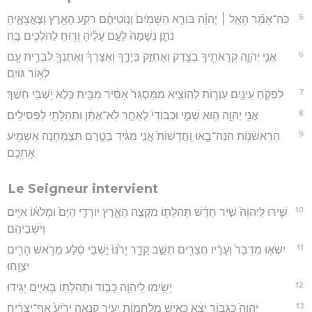
5
כֹּֽה־אָמַ֞ר הָאֵ֣ל ׀ יְהוָ֗ה בּוֹרֵ֤א הַשָּׁמַ֙יִם֙ וְנ֣וֹטֵיהֶ֔ם רֹקַ֥ע הָאָ֖רֶץ וְצֶאֱצָאֶ֑יהָ
נֹתֵ֤ן נְשָׁמָה֙ לָעָ֣ם עָלֶ֔יהָ וְר֖וּחַ לַהֹלְכִ֥ים בָּֽהּ׃
6
אֲנִ֧י יְהוָ֛ה קְרָאתִ֥יךָֽ בְצֶ֖דֶק וְאַחְזֵ֣ק בְּיָדֶ֑ךָ וְאֶצָּרְךָ֗ וְאֶתֶּנְךָ֛ לִבְרִ֥ית עָ֖ם
לְא֥וֹר גּוֹיִֽם׃
7
לִפְקֹ֖חַ עֵינַ֣יִם עִוְר֑וֹת לְהוֹצִ֤יא מִמַּסְגֵּר֙ אַסִּ֔יר מִבֵּ֥ית כֶּ֖לֶא יֹ֥שְׁבֵי חֹֽשֶׁךְ׃
8
אֲנִ֥י יְהוָ֖ה ה֣וּא שְׁמִ֑י וּכְבוֹדִי֙ לְאַחֵ֣ר לֹֽא־אֶתֵּ֔ן וּתְהִלָּתִ֖י לַפְּסִילִֽים׃
9
הָרִֽאשֹׁנ֖וֹת הִנֵּה־בָ֑אוּ וַֽחֲדָשׁוֹת֙ אֲנִ֣י מַגִּ֔יד בְּטֶ֥רֶם תִּצְמַ֖חְנָה אַשְׁמִ֥יע
אֶתְכֶֽם׃
Le Seigneur intervient
10
שִׁ֤ירוּ לַֽיהוָה֙ שִׁ֣יר חָדָ֔שׁ תְּהִלָּת֖וֹ מִקְצֵ֣ה הָאָ֑רֶץ יוֹרְדֵ֤י הַיָּם֙ וּמְלֹא֔וֹ אִיִּ֖ים
וְיֹשְׁבֵיהֶֽם׃
11
יִשְׂא֤וּ מִדְבָּר֙ וְעָרָ֔יו חֲצֵרִ֖ים תֵּשֵׁ֣ב קֵדָ֑ר יָרֹ֙נּוּ֙ יֹ֣שְׁבֵי סֶ֔לַע מֵרֹ֥אשׁ הָרִ֖ים
יִצְוָֽחוּ׃
12
יָשִׂ֥ימוּ לַֽיהוָ֖ה כָּב֑וֹד וּתְהִלָּת֖וֹ בָּאִיִּ֥ים יַגִּֽידוּ׃
13
יְהוָה֙ כַּגִּבּ֣וֹר יֵצֵ֔א כְּאִ֥ישׁ מִלְחָמ֖וֹת יָעִ֣יר קִנְאָ֑ה יָרִ֙יעַ֙ אַף־יַצְרִ֔יחַ