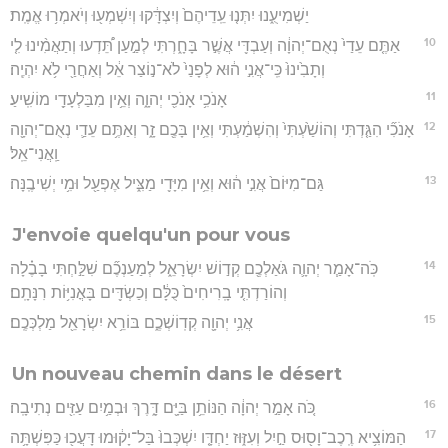
יַשְׁמִיעֻ֑נוּ יִתְּנ֤וּ עֵֽדֵיהֶם֙ וְיִצְדָּ֔קוּ וְיִשְׁמְע֖וּ וְיֹאמְר֥וּ אֱמֶֽת׃
10
אַתֶּ֤ם עֵדַי֙ נְאֻם־יְהוָ֔ה וְעַבְדִּ֖י אֲשֶׁ֣ר בָּחָ֑רְתִּי לְמַ֣עַן תֵּ֠דְעוּ וְתַאֲמִ֨ינוּ לִ֤י
וְתָבִ֙ינוּ֙ כִּֽי־אֲנִ֣י ה֔וּא לְפָנַי֙ לֹא־נ֣וֹצַר אֵ֔ל וְאַחֲרַ֖י לֹ֥א יִהְיֶֽה׃
11
אָנֹכִ֥י אָנֹכִ֖י יְהוָ֑ה וְאֵ֥ין מִבַּלְעָדַ֖י מוֹשִֽׁיעַ׃
12
אָנֹכִ֞י הִגַּ֤דְתִּי וְהוֹשַׁ֙עְתִּי֙ וְהִשְׁמַ֔עְתִּי וְאֵ֥ין בָּכֶ֖ם זָ֑ר וְאַתֶּ֥ם עֵדַ֛י נְאֻם־יְהוָ֖ה
וַֽאֲנִי־אֵֽל׃
13
גַּם־מִיּוֹם֙ אֲנִ֣י ה֔וּא וְאֵ֥ין מִיָּדִ֖י מַצִּ֑יל אֶפְעַ֖ל וּמִ֥י יְשִׁיבֶֽנָּה׃
J'envoie quelqu'un pour vous
14
כֹּֽה־אָמַ֧ר יְהוָ֛ה גֹּאַלְכֶ֖ם קְד֣וֹשׁ יִשְׂרָאֵ֑ל לְמַעַנְכֶ֞ם שִׁלַּ֣חְתִּי בָבֶ֗לָה
וְהוֹרַדְתִּ֤י בָֽרִיחִים֙ כֻּלָּ֔ם וְכַשְׂדִּ֖ים בָּאֳנִיּ֥וֹת רִנָּתָֽם׃
15
אֲנִ֥י יְהוָ֖ה קְדֽוֹשְׁכֶ֑ם בּוֹרֵ֥א יִשְׂרָאֵ֖ל מַלְכְּכֶֽם׃
Un nouveau chemin dans le désert
16
כֹּ֚ה אָמַ֣ר יְהוָ֔ה הַנּוֹתֵ֥ן בַּיָּ֖ם דָּ֑רֶךְ וּבְמַ֥יִם עַזִּ֖ים נְתִיבָֽה׃
17
הַמּוֹצִ֥יא רֶֽכֶב־וָס֖וּס חַ֣יִל וְעִזּ֑וּז יַחְדָּ֤ו יִשְׁכְּבוּ֙ בַּל־יָק֔וּמוּ דָּעֲכ֖וּ כַּפִּשְׁתָּ֥ה