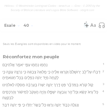
Hébreu : © Westminster Leningrad Codex - tanach.us --- Grec : © 2010 by the
Society of Biblical Literature and Logos Bible Software - sblgnt.com
Esaïe
40
Seuls les Évangiles sont disponibles en vidéo pour le moment.
Réconfortez mon peuple
1
נַחֲמ֥וּ נַחֲמ֖וּ עַמִּ֑י יֹאמַ֖ר אֱלֹהֵיכֶֽם׃
2
דַּבְּר֞וּ עַל־לֵ֤ב יְרֽוּשָׁלִַ֙ם֙ וְקִרְא֣וּ אֵלֶ֔יהָ כִּ֤י מָֽלְאָה֙ צְבָאָ֔הּ כִּ֥י נִרְצָ֖ה עֲוֺנָ֑הּ כִּ֤י
לָקְחָה֙ מִיַּ֣ד יְהוָ֔ה כִּפְלַ֖יִם בְּכָל־חַטֹּאתֶֽיהָ׃
3
ק֣וֹל קוֹרֵ֔א בַּמִּדְבָּ֕ר פַּנּ֖וּ דֶּ֣רֶךְ יְהוָ֑ה יַשְּׁרוּ֙ בָּעֲרָבָ֔ה מְסִלָּ֖ה לֵאלֹהֵֽינוּ׃
4
כָּל־גֶּיא֙ יִנָּשֵׂ֔א וְכָל־הַ֥ר וְגִבְעָ֖ה יִשְׁפָּ֑לוּ וְהָיָ֤ה הֶֽעָקֹב֙ לְמִישׁ֔וֹר וְהָרְכָסִ֖ים
לְבִקְעָֽה׃
5
וְנִגְלָ֖ה כְּב֣וֹד יְהוָ֑ה וְרָא֤וּ כָל־בָּשָׂר֙ יַחְדָּ֔ו כִּ֛י פִּ֥י יְהוָ֖ה דִּבֵּֽר׃