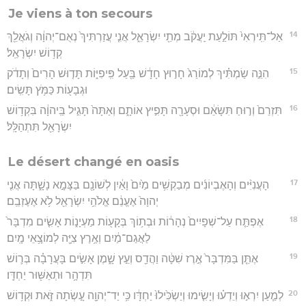
Je viens à ton secours
14
אַל־תִּֽירְאִי֙ תּוֹלַ֣עַת יַֽעֲקֹ֔ב מְתֵ֖י יִשְׂרָאֵ֑ל אֲנִ֤י עֲזַרְתִּיךְ֙ נְאֻם־יְהוָ֔ה וְגֹאֲלֵ֖ךְ
קְד֥וֹשׁ יִשְׂרָאֵֽל׃
15
הִנֵּ֣ה שַׂמְתִּ֗יךְ לְמוֹרַג֙ חָר֣וּץ חָדָ֔שׁ בַּ֖עַל פִּֽיפִיּ֑וֹת תָּד֤וּשׁ הָרִים֙ וְתָדֹ֔ק
וּגְבָע֖וֹת כַּמֹּ֥ץ תָּשִֽׂים׃
16
תִּזְרֵם֙ וְר֣וּחַ תִּשָּׂאֵ֔ם וּסְעָרָ֖ה תָּפִ֣יץ אוֹתָ֑ם וְאַתָּה֙ תָּגִ֣יל בַּֽיהוָ֔ה בִּקְד֥וֹשׁ
יִשְׂרָאֵ֖ל תִּתְהַלָּֽל׃
Le désert changé en oasis
17
הָעֲנִיִּ֨ים וְהָאֶבְיוֹנִ֜ים מְבַקְשִׁ֥ים מַ֙יִם֙ וָאַ֔יִן לְשׁוֹנָ֖ם בַּצָּמָ֣א נָשָׁ֑תָּה אֲנִ֤י
יְהוָה֙ אֶעֱנֵ֔ם אֱלֹהֵ֥י יִשְׂרָאֵ֖ל לֹ֥א אֶעֶזְבֵֽם׃
18
אֶפְתַּ֤ח עַל־שְׁפָיִים֙ נְהָר֔וֹת וּבְת֥וֹךְ בְּקָע֖וֹת מַעְיָנ֑וֹת אָשִׂ֤ים מִדְבָּר֙
לַאֲגַם־מַ֔יִם וְאֶ֥רֶץ צִיָּ֖ה לְמוֹצָ֥אֵי מָֽיִם׃
19
אֶתֵּ֤ן בַּמִּדְבָּר֙ אֶ֣רֶז שִׁטָּ֔ה וַהֲדַ֖ס וְעֵ֣ץ שָׁ֑מֶן אָשִׂ֣ים בָּעֲרָבָ֗ה בְּר֛וֹשׁ
תִּדְהָ֥ר וּתְאַשּׁ֖וּר יַחְדָּֽו׃
20
לְמַ֧עַן יִרְא֣וּ וְיֵדְע֗וּ וְיָשִׂ֤ימוּ וְיַשְׂכִּ֙ילוּ֙ יַחְדָּ֔ו כִּ֥י יַד־יְהוָ֖ה עָ֣שְׂתָה זֹּ֑את וּקְד֥וֹשׁ