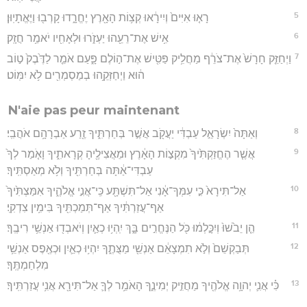
5
רָא֤וּ אִיִּים֙ וְיִירָ֔אוּ קְצ֥וֹת הָאָ֖רֶץ יֶחֱרָ֑דוּ קָרְב֖וּ וַיֶּאֱתָיֽוּן׃
6
אִ֥ישׁ אֶת־רֵעֵ֖הוּ יַעְזֹ֑רוּ וּלְאָחִ֖יו יֹאמַ֥ר חֲזָֽק׃
7
וַיְחַזֵּ֤ק חָרָשׁ֙ אֶת־צֹרֵ֔ף מַחֲלִ֥יק פַּטִּ֖ישׁ אֶת־ה֣וֹלֶם פָּ֑עַם אֹמֵ֤ר לַדֶּ֙בֶק֙ ט֣וֹב
ה֔וּא וַיְחַזְּקֵ֥הוּ בְמַסְמְרִ֖ים לֹ֥א יִמּֽוֹט׃
N'aie pas peur maintenant
8
וְאַתָּה֙ יִשְׂרָאֵ֣ל עַבְדִּ֔י יַעֲקֹ֖ב אֲשֶׁ֣ר בְּחַרְתִּ֑יךָ זֶ֖רַע אַבְרָהָ֥ם אֹהֲבִֽי׃
9
אֲשֶׁ֤ר הֶחֱזַקְתִּ֙יךָ֙ מִקְצ֣וֹת הָאָ֔רֶץ וּמֵאֲצִילֶ֖יהָ קְרָאתִ֑יךָ וָאֹ֤מַר לְךָ֙
עַבְדִּי־אַ֔תָּה בְּחַרְתִּ֖יךָ וְלֹ֥א מְאַסְתִּֽיךָ׃
10
אַל־תִּירָא֙ כִּ֣י עִמְּךָ־אָ֔נִי אַל־תִּשְׁתָּ֖ע כִּֽי־אֲנִ֣י אֱלֹהֶ֑יךָ אִמַּצְתִּ֙יךָ֙
אַף־עֲזַרְתִּ֔יךָ אַף־תְּמַכְתִּ֖יךָ בִּימִ֥ין צִדְקִֽי׃
11
הֵ֤ן יֵבֹ֙שׁוּ֙ וְיִכָּ֣לְמ֔וּ כֹּ֖ל הַנֶּחֱרִ֣ים בָּ֑ךְ יִֽהְי֥וּ כְאַ֛יִן וְיֹאבְד֖וּ אַנְשֵׁ֥י רִיבֶֽךָ׃
12
תְּבַקְשֵׁם֙ וְלֹ֣א תִמְצָאֵ֔ם אַנְשֵׁ֖י מַצֻּתֶ֑ךָ יִהְי֥וּ כְאַ֛יִן וּכְאֶ֖פֶס אַנְשֵׁ֥י
מִלְחַמְתֶּֽךָ׃
13
כִּ֗י אֲנִ֛י יְהוָ֥ה אֱלֹהֶ֖יךָ מַחֲזִ֣יק יְמִינֶ֑ךָ הָאֹמֵ֥ר לְךָ֛ אַל־תִּירָ֖א אֲנִ֥י עֲזַרְתִּֽיךָ׃