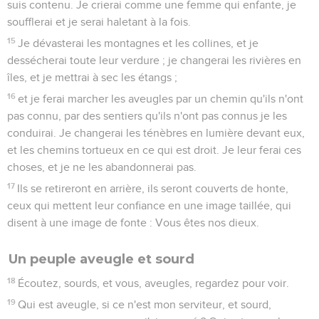
suis contenu. Je crierai comme une femme qui enfante, je
soufflerai et je serai haletant à la fois.
15
Je dévasterai les montagnes et les collines, et je
dessécherai toute leur verdure ; je changerai les rivières en
îles, et je mettrai à sec les étangs ;
16
et je ferai marcher les aveugles par un chemin qu'ils n'ont
pas connu, par des sentiers qu'ils n'ont pas connus je les
conduirai. Je changerai les ténèbres en lumière devant eux,
et les chemins tortueux en ce qui est droit. Je leur ferai ces
choses, et je ne les abandonnerai pas.
17
Ils se retireront en arrière, ils seront couverts de honte,
ceux qui mettent leur confiance en une image taillée, qui
disent à une image de fonte : Vous êtes nos dieux.
Un peuple aveugle et sourd
18
Écoutez, sourds, et vous, aveugles, regardez pour voir.
19
Qui est aveugle, si ce n'est mon serviteur, et sourd,