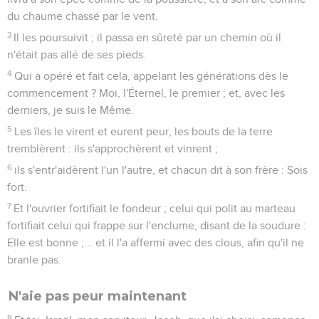
du chaume chassé par le vent.
3
Il les poursuivit ; il passa en sûreté par un chemin où il
n'était pas allé de ses pieds.
4
Qui a opéré et fait cela, appelant les générations dès le
commencement ? Moi, l'Éternel, le premier ; et, avec les
derniers, je suis le Même.
5
Les îles le virent et eurent peur, les bouts de la terre
tremblèrent : ils s'approchèrent et vinrent ;
6
ils s'entr'aidèrent l'un l'autre, et chacun dit à son frère : Sois
fort.
7
Et l'ouvrier fortifiait le fondeur ; celui qui polit au marteau
fortifiait celui qui frappe sur l'enclume, disant de la soudure :
Elle est bonne ;... et il l'a affermi avec des clous, afin qu'il ne
branle pas.
N'aie pas peur maintenant
8