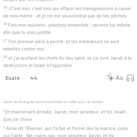
25
-C'est moi, c'est moi qui efface tes transgressions à cause
de moi-même ; et je ne me souviendrai pas de tes péchés.
26
Fais-moi souvenir, plaidons ensemble ; raconte toi-même,
afin que tu sois justifié.
27
Ton premier père a péché, et tes médiateurs se sont
rebellés contre moi ;
28
et j'ai profané les chefs du lieu saint, et j'ai livré Jacob à la
destruction et Israël à l'opprobre.
Esaïe
44
Seuls les Évangiles sont disponibles en vidéo pour le moment.
1
Et maintenant écoute, Jacob, mon serviteur, et toi, Israël,
que j'ai choisi.
2
Ainsi dit l'Éternel, qui t'a fait et formé dès la matrice, celui
qui t'aide : Ne crains pas, mon serviteur Jacob, et toi,