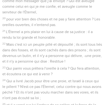
comme mon messager que j'ai envoyé ? Qui est aveugle
comme celui en qui je me confie, et aveugle comme le
serviteur de l'Éternel,
20
pour voir bien des choses et ne pas y faire attention ? Les
oreilles ouvertes, il n'entend pas.
21
L'Éternel a pris plaisir en lui à cause de sa justice : il a
rendu la loi grande et honorable.
22
Mais c'est ici un peuple pillé et dépouillé ; ils sont tous liés
dans des fosses, et ils sont cachés dans des prisons ; ils sont
devenus un butin, et il n'y a personne qui délivre, -une proie,
et il n'y a personne qui dise : Restitue !
23
Qui parmi vous prêtera l'oreille à cela ? Qui fera attention,
et écoutera ce qui est à venir ?
24
Qui a livré Jacob pour être une proie, et Israël à ceux qui
le pillent ? N'est-ce pas l'Éternel, celui contre qui nous avons
péché ? Et ils n'ont pas voulu marcher dans ses voies, et ils
n'ont pas écouté sa loi ;
25
et il a versé sur lui l'ardeur de sa colère et la force de la