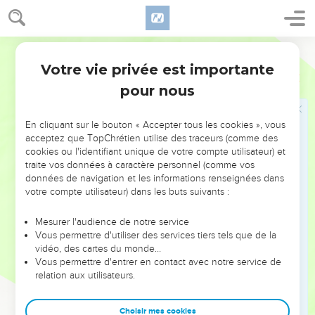
fruit en haut.
32
Car de Jérusalem sortira un résidu, et de la montagne de
Sion ce qui est réchappé. La jalousie de l'Éternel des armées
Darby
fera cela.
Votre vie privée est importante
Esaïe
37
33
C'est pourquoi, ainsi dit l'Éternel touchant le roi d'Assyrie :
pour nous
Il n'entrera pas dans cette ville, et il n'y lancera point de
flèche ; il ne lui présentera pas le bouclier, et il n'élèvera
En cliquant sur le bouton « Accepter tous les cookies », vous
point de terrasse contre elle.
acceptez que TopChrétien utilise des traceurs (comme des
34
cookies ou l'identifiant unique de votre compte utilisateur) et
Il s'en retournera par le chemin par lequel il est venu, et il
traite vos données à caractère personnel (comme vos
n'entrera pas dans cette ville, dit l'Éternel.
données de navigation et les informations renseignées dans
35
Et je protégerai cette ville, afin de la sauver, à cause de
votre compte utilisateur) dans les buts suivants :
moi, et à cause de David, mon serviteur.
Mesurer l'audience de notre service
Vous permettre d'utiliser des services tiers tels que de la
Départ des Assyriens, mort de Sennakérib
vidéo, des cartes du monde…
Vous permettre d'entrer en contact avec notre service de
36
Et un ange de l'Éternel sortit, et frappa dans le camp des
relation aux utilisateurs.
Assyriens cent quatre-vingt-cinq mille hommes ; et quand on
se leva le matin, voici, c'étaient tous des corps morts.
Choisir mes cookies