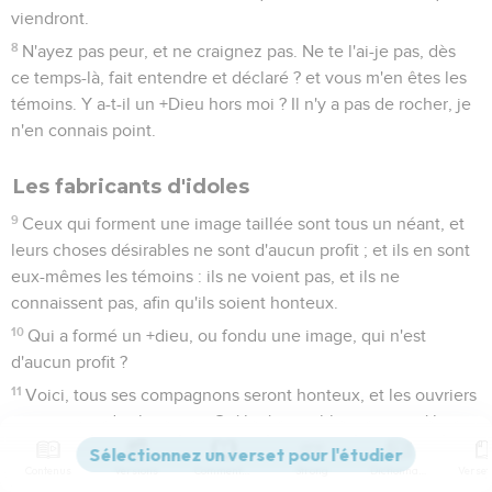
viendront.
8
N'ayez pas peur, et ne craignez pas. Ne te l'ai-je pas, dès
ce temps-là, fait entendre et déclaré ? et vous m'en êtes les
témoins. Y a-t-il un +Dieu hors moi ? Il n'y a pas de rocher, je
n'en connais point.
Les fabricants d'idoles
9
Ceux qui forment une image taillée sont tous un néant, et
leurs choses désirables ne sont d'aucun profit ; et ils en sont
eux-mêmes les témoins : ils ne voient pas, et ils ne
connaissent pas, afin qu'ils soient honteux.
10
Qui a formé un +dieu, ou fondu une image, qui n'est
d'aucun profit ?
11
Voici, tous ses compagnons seront honteux, et les ouvriers
ne sont que des hommes. Qu'ils s'assemblent tous, qu'ils se
tiennent là ! Qu'ils aient peur, qu'ils aient honte ensemble !
Contenus
Versions
Commentaires
Strong
Dictionnaire
12
L'ouvrier en fer a un ciseau, et il travaille avec des