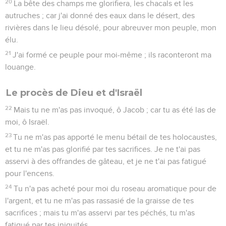
20
La bête des champs me glorifiera, les chacals et les
autruches ; car j'ai donné des eaux dans le désert, des
rivières dans le lieu désolé, pour abreuver mon peuple, mon
élu.
21
J'ai formé ce peuple pour moi-même ; ils raconteront ma
louange.
Le procès de Dieu et d'Israël
22
Mais tu ne m'as pas invoqué, ô Jacob ; car tu as été las de
moi, ô Israël.
23
Tu ne m'as pas apporté le menu bétail de tes holocaustes,
et tu ne m'as pas glorifié par tes sacrifices. Je ne t'ai pas
asservi à des offrandes de gâteau, et je ne t'ai pas fatigué
pour l'encens.
24
Tu n'a pas acheté pour moi du roseau aromatique pour de
l'argent, et tu ne m'as pas rassasié de la graisse de tes
sacrifices ; mais tu m'as asservi par tes péchés, tu m'as
fatigué par tes iniquités.