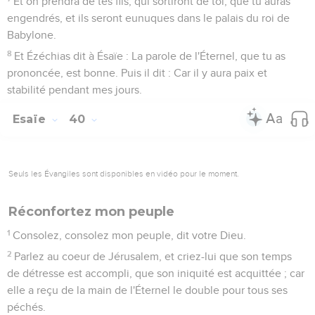
Et on prendra de tes fils, qui sortiront de toi, que tu auras
engendrés, et ils seront eunuques dans le palais du roi de
Babylone.
8
Et Ézéchias dit à Ésaïe : La parole de l'Éternel, que tu as
prononcée, est bonne. Puis il dit : Car il y aura paix et
stabilité pendant mes jours.
Esaïe
40
Seuls les Évangiles sont disponibles en vidéo pour le moment.
Réconfortez mon peuple
1
Consolez, consolez mon peuple, dit votre Dieu.
2
Parlez au coeur de Jérusalem, et criez-lui que son temps
de détresse est accompli, que son iniquité est acquittée ; car
elle a reçu de la main de l'Éternel le double pour tous ses
péchés.