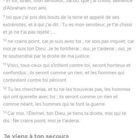
Et toi, Israël, mon serviteur, Jacob, que j'ai choisi, semence
d'Abraham mon ami,
9
toi que j'ai pris des bouts de la terre et appelé de ses
extrémités, et à qui j'ai dit : Tu es mon serviteur, je t'ai choisi
et je ne t'ai pas rejeté ;...
10
ne crains point, car je suis avec toi ; ne sois pas inquiet, car
moi je suis ton Dieu. Je te fortifierai ; oui, je t'aiderai ; oui, je
te soutiendrai par la droite de ma justice.
11
Voici, tous ceux qui s'irritent contre toi, seront honteux et
confondus ; ils seront comme un rien, et les hommes qui
contestent contre toi périront.
12
Tu les chercheras, et tu ne les trouveras pas, les hommes
qui ont querelle avec toi ; ils seront comme un rien et
comme néant, les hommes qui te font la guerre.
13
Car moi, l'Éternel, ton Dieu, je tiens ta droite, moi qui te
dis : Ne crains point, moi je t'aiderai.
Je viens à ton secours