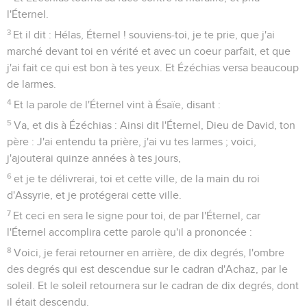
l'Éternel.
3
Et il dit : Hélas, Éternel ! souviens-toi, je te prie, que j'ai
marché devant toi en vérité et avec un coeur parfait, et que
j'ai fait ce qui est bon à tes yeux. Et Ézéchias versa beaucoup
de larmes.
4
Et la parole de l'Éternel vint à Ésaïe, disant :
5
Va, et dis à Ézéchias : Ainsi dit l'Éternel, Dieu de David, ton
père : J'ai entendu ta prière, j'ai vu tes larmes ; voici,
j'ajouterai quinze années à tes jours,
6
et je te délivrerai, toi et cette ville, de la main du roi
d'Assyrie, et je protégerai cette ville.
7
Et ceci en sera le signe pour toi, de par l'Éternel, car
l'Éternel accomplira cette parole qu'il a prononcée :
8
Voici, je ferai retourner en arrière, de dix degrés, l'ombre
des degrés qui est descendue sur le cadran d'Achaz, par le
soleil. Et le soleil retournera sur le cadran de dix degrés, dont
il était descendu.