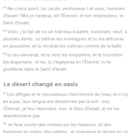
14
Ne crains point, toi Jacob, vermisseau ! et vous, hommes
d'Israël ! Moi je t'aiderai, dit l'Éternel, et ton rédempteur, le
Saint d'Israël.
15
Voici, j'ai fait de toi un traîneau à battre, tranchant, neuf, à
doubles dents : tu battras les montagnes et tu les détruiras
en poussière, et tu rendras les collines comme de la balle ;
16
tu les vanneras, et le vent les emportera, et le tourbillon
les dispersera ; et toi, tu t'égayeras en l'Éternel, tu te
glorifieras dans le Saint d'Israël.
Le désert changé en oasis
17
Les affligés et le nécessiteux chercheront de l'eau, et il n'y
en a pas, leur langue est desséchée par la soif : moi,
l'Éternel, je leur répondrai, moi, le Dieu d'Israël, je ne les
abandonnerai pas.
18
Je ferai couler des rivières sur les hauteurs, et des
fontaines au milieu des vallées ; je changerai le désert en un