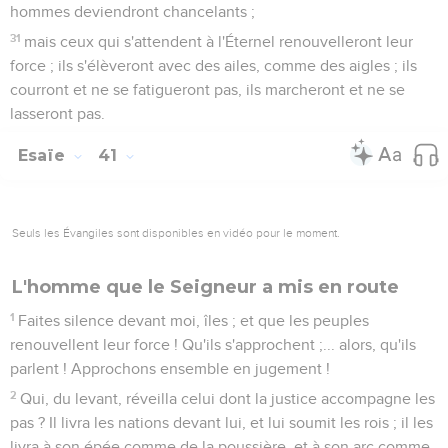
hommes deviendront chancelants ;
31
mais ceux qui s'attendent à l'Éternel renouvelleront leur
force ; ils s'élèveront avec des ailes, comme des aigles ; ils
courront et ne se fatigueront pas, ils marcheront et ne se
lasseront pas.
Esaïe
41
Seuls les Évangiles sont disponibles en vidéo pour le moment.
L'homme que le Seigneur a mis en route
1
Faites silence devant moi, îles ; et que les peuples
renouvellent leur force ! Qu'ils s'approchent ;... alors, qu'ils
parlent ! Approchons ensemble en jugement !
2
Qui, du levant, réveilla celui dont la justice accompagne les
pas ? Il livra les nations devant lui, et lui soumit les rois ; il les
livra à son épée comme de la poussière, et à son arc comme