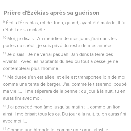
Prière d'Ézékias après sa guérison
9
Écrit d'Ézéchias, roi de Juda, quand, ayant été malade, il fut
rétabli de sa maladie.
10
Moi, je disais : Au méridien de mes jours j'irai dans les
portes du shéol ; je suis privé du reste de mes années.
11
Je disais : Je ne verrai pas Jah, Jah dans la terre des
vivants ! Avec les habitants du lieu où tout a cessé, je ne
contemplerai plus l'homme.
12
Ma durée s'en est allée, et elle est transportée loin de moi
comme une tente de berger. J'ai, comme le tisserand, coupé
ma vie ;... il me séparera de la penne ; du jour à la nuit, tu en
auras fini avec moi.
13
J'ai possédé mon âme jusqu'au matin ;... comme un lion,
ainsi il me brisait tous les os. Du jour à la nuit, tu en auras fini
avec moi !...
14
Comme une hirondelle, comme une grue, ainsi je