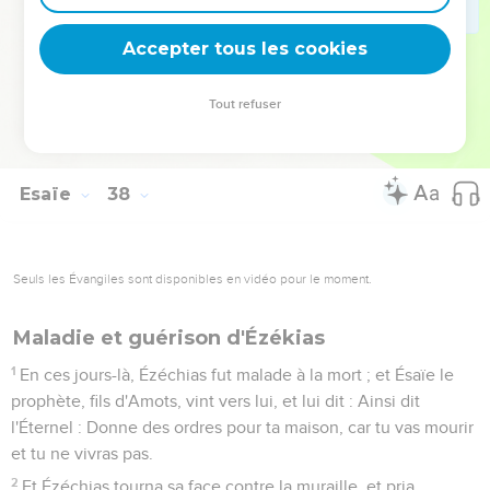
37
Et Sankhérib, roi d'Assyrie, partit et s'en alla et s'en
retourna, et habita à Ninive.
Accepter tous les cookies
38
Et il arriva, comme il se prosternait dans la maison de
Nisroc, son dieu, qu'Adrammélec et Sharétser, ses fils, le
Tout refuser
frappèrent avec l'épée ; et ils se sauvèrent dans le pays
d'Ararat ; et Ésar-Haddon, son fils, régna à sa place.
Esaïe
38
Seuls les Évangiles sont disponibles en vidéo pour le moment.
Maladie et guérison d'Ézékias
1
En ces jours-là, Ézéchias fut malade à la mort ; et Ésaïe le
prophète, fils d'Amots, vint vers lui, et lui dit : Ainsi dit
l'Éternel : Donne des ordres pour ta maison, car tu vas mourir
et tu ne vivras pas.
2
Et Ézéchias tourna sa face contre la muraille, et pria