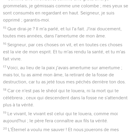
grommelais, je gémissais comme une colombe ; mes yeux se
sont consumés en regardant en haut. Seigneur, je suis
opprimé ; garantis-moi.
15
Que dirai-je ? Il m'a parlé, et lui l'a fait. J'irai doucement,
toutes mes années, dans l'amertume de mon âme.
16
Seigneur, par ces choses on vit, et en toutes ces choses
est la vie de mon esprit. Et tu m'as rendu la santé, et tu m'as
fait vivre.
17
Voici, au lieu de la paix j'avais amertume sur amertume ;
mais toi, tu as aimé mon âme, la retirant de la fosse de
destruction, car tu as jeté tous mes péchés derrière ton dos.
18
Car ce n'est pas le shéol qui te louera, ni la mort qui te
célébrera ; ceux qui descendent dans la fosse ne s'attendent
plus à ta vérité.
19
Le vivant, le vivant est celui qui te louera, comme moi
aujourd'hui ; le père fera connaître aux fils ta vérité.
20
L'Éternel a voulu me sauver ! Et nous jouerons de mes