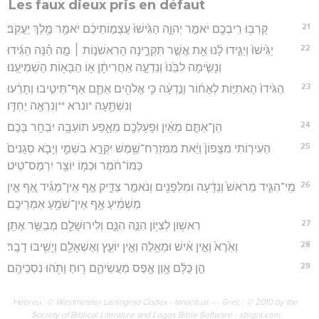
Les faux dieux pris en défaut
21
קָרְב֥וּ רִֽיבְכֶ֖ם יֹאמַ֣ר יְהוָ֑ה הַגִּ֙ישׁוּ֙ עֲצֻמ֣וֹתֵיכֶ֔ם יֹאמַ֖ר מֶ֥לֶךְ יַעֲקֹֽב׃
22
יַגִּ֙ישׁוּ֙ וְיַגִּ֣ידוּ לָ֔נוּ אֵ֖ת אֲשֶׁ֣ר תִּקְרֶ֑ינָה הָרִאשֹׁנ֣וֹת ׀ מָ֣ה הֵ֗נָּה הַגִּ֜ידוּ
וְנָשִׂ֤ימָה לִבֵּ֙נוּ֙ וְנֵדְעָ֣ה אַחֲרִיתָ֔ן א֥וֹ הַבָּא֖וֹת הַשְׁמִיעֻֽנוּ׃
23
הַגִּ֙ידוּ֙ הָאֹתִיּ֣וֹת לְאָח֔וֹר וְנֵ֣דְעָ֔ה כִּ֥י אֱלֹהִ֖ים אַתֶּ֑ם אַף־תֵּיטִ֣יבוּ וְתָרֵ֔עוּ
וְנִשְׁתָּ֖עָה *ונרא **וְנִרְאֶ֥ה יַחְדָּֽו׃
24
הֵן־אַתֶּ֣ם מֵאַ֔יִן וּפָעָלְכֶ֖ם מֵאָ֑פַע תּוֹעֵבָ֖ה יִבְחַ֥ר בָּכֶֽם׃
25
הַעִיר֤וֹתִי מִצָּפוֹן֙ וַיַּ֔את מִמִּזְרַח־שֶׁ֖מֶשׁ יִקְרָ֣א בִשְׁמִ֑י וְיָבֹ֤א סְגָנִים֙
כְּמוֹ־חֹ֔מֶר וּכְמ֥וֹ יוֹצֵ֖ר יִרְמָס־טִֽיט׃
26
מִֽי־הִגִּ֤יד מֵרֹאשׁ֙ וְנֵדָ֔עָה וּמִלְּפָנִ֖ים וְנֹאמַ֣ר צַדִּ֑יק אַ֣ף אֵין־מַגִּ֗יד אַ֚ף אֵ֣ין
מַשְׁמִ֔יעַ אַ֥ף אֵין־שֹׁמֵ֖עַ אִמְרֵיכֶֽם׃
27
רִאשׁ֥וֹן לְצִיּ֖וֹן הִנֵּ֣ה הִנָּ֑ם וְלִירוּשָׁלִַ֖ם מְבַשֵּׂ֥ר אֶתֵּֽן׃
28
וְאֵ֙רֶא֙ וְאֵ֣ין אִ֔ישׁ וּמֵאֵ֖לֶּה וְאֵ֣ין יוֹעֵ֑ץ וְאֶשְׁאָלֵ֖ם וְיָשִׁ֥יבוּ דָבָֽר׃
29
הֵ֣ן כֻּלָּ֔ם אָ֥וֶן אֶ֖פֶס מַעֲשֵׂיהֶ֑ם ר֥וּחַ וָתֹ֖הוּ נִסְכֵּיהֶֽם׃
Hébreu : © Westminster Leningrad Codex - tanach.us --- Grec : © 2010 by the
Society of Biblical Literature and Logos Bible Software - sblgnt.com