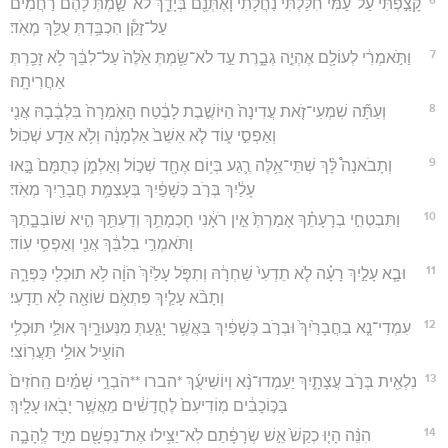
קָצַ֣פְתִּי עַל־עַמִּ֗י חִלַּ֙לְתִּי֙ נַחֲלָתִ֔י וָאֶתְּנֵ֖ם בְּיָדֵ֑ךְ לֹא־שַׂ֤מְתְּ לָהֶם֙ רַחֲמִ֔ים
עַל־זָקֵ֕ן הִכְבַּ֥דְתְּ עֻלֵּ֖ךְ מְאֹֽד׃
7
וַתֹּ֣אמְרִ֔י לְעוֹלָ֖ם אֶהְיֶ֣ה גְבָ֑רֶת עַ֣ד לֹא־שַׂ֥מְתְּ אֵ֙לֶּה֙ עַל־לִבֵּ֔ךְ לֹ֥א זָכַ֖רְתְּ
אַחֲרִיתָֽהּ׃
8
וְעַתָּ֞ה שִׁמְעִי־זֹ֤את עֲדִינָה֙ הַיּוֹשֶׁ֣בֶת לָבֶ֔טַח הָאֹֽמְרָה֙ בִּלְבָ֔בָהּ אֲנִ֖י
וְאַפְסִ֣י ע֑וֹד לֹ֤א אֵשֵׁב֙ אַלְמָנָ֔ה וְלֹ֥א אֵדַ֖ע שְׁכֽוֹל׃
9
וְתָבֹאנָה֩ לָּ֨ךְ שְׁתֵּי־אֵ֥לֶּה רֶ֛גַע בְּי֥וֹם אֶחָ֖ד שְׁכ֣וֹל וְאַלְמֹ֑ן כְּתֻמָּם֙ בָּ֣אוּ
עָלַ֔יִךְ בְּרֹ֣ב כְּשָׁפַ֔יִךְ בְּעָצְמַ֥ת חֲבָרַ֖יִךְ מְאֹֽד׃
10
וַתִּבְטְחִ֣י בְרָעָתֵ֗ךְ אָמַרְתְּ֙ אֵ֣ין רֹאָ֔נִי חָכְמָתֵ֥ךְ וְדַעְתֵּ֖ךְ הִ֣יא שׁוֹבְבָ֑תֶךְ
וַתֹּאמְרִ֣י בְלִבֵּ֔ךְ אֲנִ֖י וְאַפְסִ֥י עֽוֹד׃
11
וּבָ֧א עָלַ֣יִךְ רָעָ֗ה לֹ֤א תֵדְעִי֙ שַׁחְרָ֔הּ וְתִפֹּ֤ל עָלַ֙יִךְ֙ הֹוָ֔ה לֹ֥א תוּכְלִ֖י כַּפְּרָ֑הּ
וְתָבֹ֨א עָלַ֧יִךְ פִּתְאֹ֛ם שׁוֹאָ֖ה לֹ֥א תֵדָֽעִי׃
12
עִמְדִי־נָ֤א בַחֲבָרַ֙יִךְ֙ וּבְרֹ֣ב כְּשָׁפַ֔יִךְ בַּאֲשֶׁ֥ר יָגַ֖עַתְּ מִנְּעוּרָ֑יִךְ אוּלַ֛י תּוּכְלִ֥י
הוֹעִ֖יל אוּלַ֥י תַּעֲרֽוֹצִי׃
13
נִלְאֵ֖ית בְּרֹ֣ב עֲצָתָ֑יִךְ יַעַמְדוּ־נָ֨א וְיוֹשִׁיעֻ֜ךְ *הברו **הֹבְרֵ֣י שָׁמַ֗יִם הַֽחֹזִים֙
בַּכּ֣וֹכָבִ֔ים מֽוֹדִיעִם֙ לֶחֳדָשִׁ֔ים מֵאֲשֶׁ֥ר יָבֹ֖אוּ עָלָֽיִךְ׃
14
הִנֵּ֨ה הָי֤וּ כְקַשׁ֙ אֵ֣שׁ שְׂרָפָ֔תַם לֹֽא־יַצִּ֥ילוּ אֶת־נַפְשָׁ֖ם מִיַּ֣ד לֶֽהָבָ֑ה