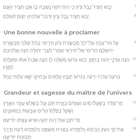
7
יָבֵ֤שׁ חָצִיר֙ נָ֣בֵֽל צִ֔יץ כִּ֛י ר֥וּחַ יְהוָ֖ה נָ֣שְׁבָה בּ֑וֹ אָכֵ֥ן חָצִ֖יר הָעָֽם׃
8
יָבֵ֥שׁ חָצִ֖יר נָ֣בֵֽל צִ֑יץ וּדְבַר־אֱלֹהֵ֖ינוּ יָק֥וּם לְעוֹלָֽם׃
Une bonne nouvelle à proclamer
9
עַ֣ל הַר־גָּבֹ֤הַ עֲלִי־לָךְ֙ מְבַשֶּׂ֣רֶת צִיּ֔וֹן הָרִ֤ימִי בַכֹּ֙חַ֙ קוֹלֵ֔ךְ מְבַשֶּׂ֖רֶת
יְרוּשָׁלִָ֑ם הָרִ֙ימִי֙ אַל־תִּירָ֔אִי אִמְרִי֙ לְעָרֵ֣י יְהוּדָ֔ה הִנֵּ֖ה אֱלֹהֵיכֶֽם׃
10
הִנֵּ֨ה אֲדֹנָ֤י יְהוִה֙ בְּחָזָ֣ק יָב֔וֹא וּזְרֹע֖וֹ מֹ֣שְׁלָה ל֑וֹ הִנֵּ֤ה שְׂכָרוֹ֙ אִתּ֔וֹ וּפְעֻלָּת֖וֹ
לְפָנָֽיו׃
11
כְּרֹעֶה֙ עֶדְר֣וֹ יִרְעֶ֔ה בִּזְרֹעוֹ֙ יְקַבֵּ֣ץ טְלָאִ֔ים וּבְחֵיק֖וֹ יִשָּׂ֑א עָל֖וֹת יְנַהֵֽל׃
Grandeur et sagesse du maître de l'univers
12
מִֽי־מָדַ֨ד בְּשָׁעֳל֜וֹ מַ֗יִם וְשָׁמַ֙יִם֙ בַּזֶּ֣רֶת תִּכֵּ֔ן וְכָ֥ל בַּשָּׁלִ֖שׁ עֲפַ֣ר הָאָ֑רֶץ
וְשָׁקַ֤ל בַּפֶּ֙לֶס֙ הָרִ֔ים וּגְבָע֖וֹת בְּמֹאזְנָֽיִם׃
13
מִֽי־תִכֵּ֥ן אֶת־ר֖וּחַ יְהוָ֑ה וְאִ֥ישׁ עֲצָת֖וֹ יוֹדִיעֶֽנּוּ׃
14
אֶת־מִ֤י נוֹעָץ֙ וַיְבִינֵ֔הוּ וַֽיְלַמְּדֵ֖הוּ בְּאֹ֣רַח מִשְׁפָּ֑ט וַיְלַמְּדֵ֣הוּ דַ֔עַת וְדֶ֥רֶךְ
תְּבוּנ֖וֹת יוֹדִיעֶֽנּוּ׃