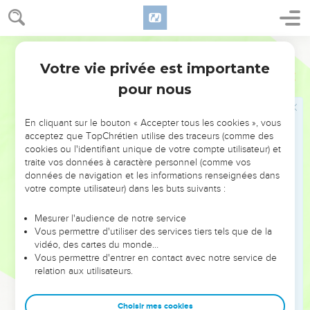
9
מִכְתָּ֖ב לְחִזְקִיָּ֣הוּ מֶֽלֶךְ־יְהוּדָ֑ה בַּחֲלֹת֕וֹ וַיְחִ֖י מֵחָלְיֽוֹ׃
10
אֲנִ֣י אָמַ֗רְתִּי בִּדְמִ֥י יָמַ֛י אֵלֵ֖כָה בְּשַׁעֲרֵ֣י שְׁא֑וֹל פֻּקַּ֖דְתִּי יֶ֥תֶר שְׁנוֹתָֽי׃
Hébreu / Grec - Texte original
11
אָמַ֙רְתִּי֙ לֹא־אֶרְאֶ֣ה יָ֔הּ יָ֖הּ בְּאֶ֣רֶץ הַחַיִּ֑ים לֹא־אַבִּ֥יט אָדָ֛ם ע֖וֹד
עִם־י֥וֹשְׁבֵי חָֽדֶל׃
Votre vie privée est importante
Esaïe
38
12
דּוֹרִ֗י נִסַּ֧ע וְנִגְלָ֛ה מִנִּ֖י כְּאֹ֣הֶל רֹעִ֑י קִפַּ֨דְתִּי כָאֹרֵ֤ג חַיַּי֙ מִדַּלָּ֣ה יְבַצְּעֵ֔נִי
pour nous
מִיּ֥וֹם עַד־לַ֖יְלָה תַּשְׁלִימֵֽנִי׃
13
שִׁוִּ֤יתִי עַד־בֹּ֙קֶר֙ כָּֽאֲרִ֔י כֵּ֥ן יְשַׁבֵּ֖ר כָּל־עַצְמוֹתָ֑י מִיּ֥וֹם עַד־לַ֖יְלָה תַּשְׁלִימֵֽנִי׃
En cliquant sur le bouton « Accepter tous les cookies », vous
acceptez que TopChrétien utilise des traceurs (comme des
14
כְּס֤וּס עָגוּר֙ כֵּ֣ן אֲצַפְצֵ֔ף אֶהְגֶּ֖ה כַּיּוֹנָ֑ה דַּלּ֤וּ עֵינַי֙ לַמָּר֔וֹם אֲדֹנָ֖י עָֽשְׁקָה־לִּ֥י
cookies ou l'identifiant unique de votre compte utilisateur) et
עָרְבֵֽנִי׃
traite vos données à caractère personnel (comme vos
données de navigation et les informations renseignées dans
15
מָֽה־אֲדַבֵּ֥ר וְאָֽמַר־לִ֖י וְה֣וּא עָשָׂ֑ה אֶדַּדֶּ֥ה כָל־שְׁנוֹתַ֖י עַל־מַ֥ר נַפְשִֽׁי׃
votre compte utilisateur) dans les buts suivants :
16
אֲדֹנָ֖י עֲלֵיהֶ֣ם יִֽחְי֑וּ וּלְכָל־בָּהֶן֙ חַיֵּ֣י רוּחִ֔י וְתַחֲלִימֵ֖נִי וְהַחֲיֵֽנִי׃
Mesurer l'audience de notre service
17
הִנֵּ֥ה לְשָׁל֖וֹם מַר־לִ֣י מָ֑ר וְאַתָּ֞ה חָשַׁ֤קְתָּ נַפְשִׁי֙ מִשַּׁ֣חַת בְּלִ֔י כִּ֥י הִשְׁלַ֛כְתָּ
Vous permettre d'utiliser des services tiers tels que de la
אַחֲרֵ֥י גֵוְךָ֖ כָּל־חֲטָאָֽי׃
vidéo, des cartes du monde…
Vous permettre d'entrer en contact avec notre service de
18
כִּ֣י לֹ֥א שְׁא֛וֹל תּוֹדֶ֖ךָּ מָ֣וֶת יְהַלְלֶ֑ךָּ לֹֽא־יְשַׂבְּר֥וּ יֽוֹרְדֵי־ב֖וֹר אֶל־אֲמִתֶּֽךָ׃
relation aux utilisateurs.
19
חַ֥י חַ֛י ה֥וּא יוֹדֶ֖ךָ כָּמ֣וֹנִי הַיּ֑וֹם אָ֣ב לְבָנִ֔ים יוֹדִ֖יעַ אֶל־אֲמִתֶּֽךָ׃
20
יְהוָ֖ה לְהוֹשִׁיעֵ֑נִי וּנְגִנוֹתַ֧י נְנַגֵּ֛ן כָּל־יְמֵ֥י חַיֵּ֖ינוּ עַל־בֵּ֥ית יְהוָֽה׃
Choisir mes cookies