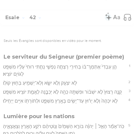
Esaïe
42
Seuls les Évangiles sont disponibles en vidéo pour le moment.
Le serviteur du Seigneur (premier poème)
1
הֵ֤ן עַבְדִּי֙ אֶתְמָךְ־בּ֔וֹ בְּחִירִ֖י רָצְתָ֣ה נַפְשִׁ֑י נָתַ֤תִּי רוּחִי֙ עָלָ֔יו מִשְׁפָּ֖ט
לַגּוֹיִ֥ם יוֹצִֽיא׃
2
לֹ֥א יִצְעַ֖ק וְלֹ֣א יִשָּׂ֑א וְלֹֽא־יַשְׁמִ֥יעַ בַּח֖וּץ קוֹלֽוֹ׃
3
קָנֶ֤ה רָצוּץ֙ לֹ֣א יִשְׁבּ֔וֹר וּפִשְׁתָּ֥ה כֵהָ֖ה לֹ֣א יְכַבֶּ֑נָּה לֶאֱמֶ֖ת יוֹצִ֥יא מִשְׁפָּֽט׃
4
לֹ֤א יִכְהֶה֙ וְלֹ֣א יָר֔וּץ עַד־יָשִׂ֥ים בָּאָ֖רֶץ מִשְׁפָּ֑ט וּלְתוֹרָת֖וֹ אִיִּ֥ים יְיַחֵֽילוּ׃
Lumière pour les nations
5
כֹּֽה־אָמַ֞ר הָאֵ֣ל ׀ יְהוָ֗ה בּוֹרֵ֤א הַשָּׁמַ֙יִם֙ וְנ֣וֹטֵיהֶ֔ם רֹקַ֥ע הָאָ֖רֶץ וְצֶאֱצָאֶ֑יהָ
נֹתֵ֤ן נְשָׁמָה֙ לָעָ֣ם עָלֶ֔יהָ וְר֖וּחַ לַהֹלְכִ֥ים בָּֽהּ׃