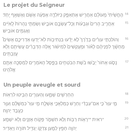
Le projet du Seigneur
14
הֶחֱשֵׁ֙יתִי֙ מֵֽעוֹלָ֔ם אַחֲרִ֖ישׁ אֶתְאַפָּ֑ק כַּיּוֹלֵדָ֣ה אֶפְעֶ֔ה אֶשֹּׁ֥ם וְאֶשְׁאַ֖ף יָֽחַד׃
15
אַחֲרִ֤יב הָרִים֙ וּגְבָע֔וֹת וְכָל־עֶשְׂבָּ֖ם אוֹבִ֑ישׁ וְשַׂמְתִּ֤י נְהָרוֹת֙ לָֽאִיִּ֔ים
וַאֲגַמִּ֖ים אוֹבִֽישׁ׃
16
וְהוֹלַכְתִּ֣י עִוְרִ֗ים בְּדֶ֙רֶךְ֙ לֹ֣א יָדָ֔עוּ בִּנְתִיב֥וֹת לֹֽא־יָדְע֖וּ אַדְרִיכֵ֑ם אָשִׂים֩
מַחְשָׁ֨ךְ לִפְנֵיהֶ֜ם לָא֗וֹר וּמַֽעֲקַשִּׁים֙ לְמִישׁ֔וֹר אֵ֚לֶּה הַדְּבָרִ֔ים עֲשִׂיתִ֖ם וְלֹ֥א
עֲזַבְתִּֽים׃
17
נָסֹ֤גוּ אָחוֹר֙ יֵבֹ֣שׁוּ בֹ֔שֶׁת הַבֹּטְחִ֖ים בַּפָּ֑סֶל הָאֹמְרִ֥ים לְמַסֵּכָ֖ה אַתֶּ֥ם
אֱלֹהֵֽינוּ׃
Un peuple aveugle et sourd
18
הַחֵרְשִׁ֖ים שְׁמָ֑עוּ וְהַעִוְרִ֖ים הַבִּ֥יטוּ לִרְאֽוֹת׃
19
מִ֤י עִוֵּר֙ כִּ֣י אִם־עַבְדִּ֔י וְחֵרֵ֖שׁ כְּמַלְאָכִ֣י אֶשְׁלָ֑ח מִ֤י עִוֵּר֙ כִּמְשֻׁלָּ֔ם וְעִוֵּ֖ר
כְּעֶ֥בֶד יְהוָֽה׃
20
*ראית **רָא֥וֹת רַבּ֖וֹת וְלֹ֣א תִשְׁמֹ֑ר פָּק֥וֹחַ אָזְנַ֖יִם וְלֹ֥א יִשְׁמָֽע׃
21
יְהוָ֥ה חָפֵ֖ץ לְמַ֣עַן צִדְק֑וֹ יַגְדִּ֥יל תּוֹרָ֖ה וְיַאְדִּֽיר׃