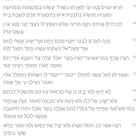
13
חָרַ֣שׁ עֵצִים֮ נָ֣טָה קָו֒ יְתָאֲרֵ֣הוּ בַשֶּׂ֔רֶד יַעֲשֵׂ֙הוּ֙ בַּמַּקְצֻע֔וֹת וּבַמְּחוּגָ֖ה
יְתָאֳרֵ֑הוּ וַֽיַּעֲשֵׂ֙הוּ֙ כְּתַבְנִ֣ית אִ֔ישׁ כְּתִפְאֶ֥רֶת אָדָ֖ם לָשֶׁ֥בֶת בָּֽיִת׃
14
לִכְרָת־ל֣וֹ אֲרָזִ֔ים וַיִּקַּ֤ח תִּרְזָה֙ וְאַלּ֔וֹן וַיְאַמֶּץ־ל֖וֹ בַּעֲצֵי־יָ֑עַר נָטַ֥ע אֹ֖רֶן
וְגֶ֥שֶׁם יְגַדֵּֽל׃
15
וְהָיָ֤ה לְאָדָם֙ לְבָעֵ֔ר וַיִּקַּ֤ח מֵהֶם֙ וַיָּ֔חָם אַף־יַשִּׂ֖יק וְאָ֣פָה לָ֑חֶם
אַף־יִפְעַל־אֵל֙ וַיִּשְׁתָּ֔חוּ עָשָׂ֥הוּ פֶ֖סֶל וַיִּסְגָּד־לָֽמוֹ׃
16
חֶצְיוֹ֙ שָׂרַ֣ף בְּמוֹ־אֵ֔שׁ עַל־חֶצְיוֹ֙ בָּשָׂ֣ר יֹאכֵ֔ל יִצְלֶ֥ה צָלִ֖י וְיִשְׂבָּ֑ע אַף־יָחֹם֙
וְיֹאמַ֣ר הֶאָ֔ח חַמּוֹתִ֖י רָאִ֥יתִי אֽוּר׃
17
וּשְׁאֵ֣רִית֔וֹ לְאֵ֥ל עָשָׂ֖ה לְפִסְל֑וֹ *יסגוד־**יִסְגָּד־ל֤וֹ וְיִשְׁתַּ֙חוּ֙ וְיִתְפַּלֵּ֣ל אֵלָ֔יו
וְיֹאמַר֙ הַצִּילֵ֔נִי כִּ֥י אֵלִ֖י אָֽתָּה׃
18
לֹ֥א יָדְע֖וּ וְלֹ֣א יָבִ֑ינוּ כִּ֣י טַ֤ח מֵֽרְאוֹת֙ עֵֽינֵיהֶ֔ם מֵהַשְׂכִּ֖יל לִבֹּתָֽם׃
19
וְלֹא־יָשִׁ֣יב אֶל־לִבּ֗וֹ וְלֹ֨א דַ֥עַת וְלֹֽא־תְבוּנָה֮ לֵאמֹר֒ חֶצְי֞וֹ שָׂרַ֣פְתִּי
בְמוֹ־אֵ֗שׁ וְ֠אַף אָפִ֤יתִי עַל־גֶּחָלָיו֙ לֶ֔חֶם אֶצְלֶ֥ה בָשָׂ֖ר וְאֹכֵ֑ל וְיִתְרוֹ֙ לְתוֹעֵבָ֣ה
אֶעֱשֶׂ֔ה לְב֥וּל עֵ֖ץ אֶסְגּֽוֹד׃
20
רֹעֶ֣ה אֵ֔פֶר לֵ֥ב הוּתַ֖ל הִטָּ֑הוּ וְלֹֽא־יַצִּ֤יל אֶת־נַפְשׁוֹ֙ וְלֹ֣א יֹאמַ֔ר הֲל֥וֹא
שֶׁ֖קֶר בִּימִינִֽי׃