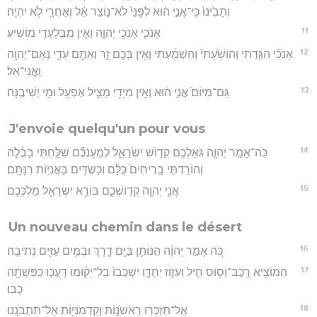
וְתָבִ֙ינוּ֙ כִּֽי־אֲנִ֣י ה֔וּא לְפָנַי֙ לֹא־נ֣וֹצַר אֵ֔ל וְאַחֲרַ֖י לֹ֥א יִהְיֶֽה׃
11
אָנֹכִ֥י אָנֹכִ֖י יְהוָ֑ה וְאֵ֥ין מִבַּלְעָדַ֖י מוֹשִֽׁיעַ׃
12
אָנֹכִ֞י הִגַּ֤דְתִּי וְהוֹשַׁ֙עְתִּי֙ וְהִשְׁמַ֔עְתִּי וְאֵ֥ין בָּכֶ֖ם זָ֑ר וְאַתֶּ֥ם עֵדַ֛י נְאֻם־יְהוָ֖ה
וַֽאֲנִי־אֵֽל׃
13
גַּם־מִיּוֹם֙ אֲנִ֣י ה֔וּא וְאֵ֥ין מִיָּדִ֖י מַצִּ֑יל אֶפְעַ֖ל וּמִ֥י יְשִׁיבֶֽנָּה׃
J'envoie quelqu'un pour vous
14
כֹּֽה־אָמַ֧ר יְהוָ֛ה גֹּאַלְכֶ֖ם קְד֣וֹשׁ יִשְׂרָאֵ֑ל לְמַעַנְכֶ֞ם שִׁלַּ֣חְתִּי בָבֶ֗לָה
וְהוֹרַדְתִּ֤י בָֽרִיחִים֙ כֻּלָּ֔ם וְכַשְׂדִּ֖ים בָּאֳנִיּ֥וֹת רִנָּתָֽם׃
15
אֲנִ֥י יְהוָ֖ה קְדֽוֹשְׁכֶ֑ם בּוֹרֵ֥א יִשְׂרָאֵ֖ל מַלְכְּכֶֽם׃
Un nouveau chemin dans le désert
16
כֹּ֚ה אָמַ֣ר יְהוָ֔ה הַנּוֹתֵ֥ן בַּיָּ֖ם דָּ֑רֶךְ וּבְמַ֥יִם עַזִּ֖ים נְתִיבָֽה׃
17
הַמּוֹצִ֥יא רֶֽכֶב־וָס֖וּס חַ֣יִל וְעִזּ֑וּז יַחְדָּ֤ו יִשְׁכְּבוּ֙ בַּל־יָק֔וּמוּ דָּעֲכ֖וּ כַּפִּשְׁתָּ֥ה
כָבֽוּ׃
18
אַֽל־תִּזְכְּר֖וּ רִֽאשֹׁנ֑וֹת וְקַדְמֹנִיּ֖וֹת אַל־תִּתְבֹּנָֽנוּ׃