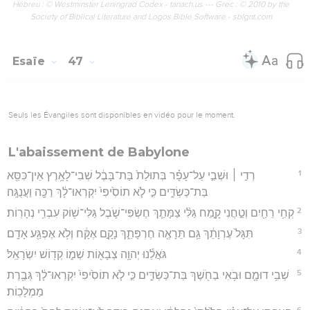
Hébreu : © Westminster Leningrad Codex - tanach.us --- Grec : © 2010 by the
Society of Biblical Literature and Logos Bible Software - sblgnt.com
Esaïe
47
Seuls les Évangiles sont disponibles en vidéo pour le moment.
L'abaissement de Babylone
1
רְדִ֣י ׀ וּשְׁבִ֣י עַל־עָפָ֗ר בְּתוּלַת֙ בַּת־בָּבֶ֔ל שְׁבִי־לָאָ֥רֶץ אֵין־כִּסֵּ֖א
בַּת־כַּשְׂדִּ֑ים כִּ֣י לֹ֤א תוֹסִ֙יפִי֙ יִקְרְאוּ־לָ֔ךְ רַכָּ֖ה וַעֲנֻגָּֽה׃
2
קְחִ֥י רֵחַ֖יִם וְטַ֣חֲנִי קָ֑מַח גַּלִּ֨י צַמָּתֵ֧ךְ חֶשְׂפִּי־שֹׁ֛בֶל גַּלִּי־שׁ֖וֹק עִבְרִ֥י נְהָרֽוֹת׃
3
תִּגָּל֙ עֶרְוָתֵ֔ךְ גַּ֥ם תֵּרָאֶ֖ה חֶרְפָּתֵ֑ךְ נָקָ֣ם אֶקָּ֔ח וְלֹ֥א אֶפְגַּ֖ע אָדָֽם׃
4
גֹּאֲלֵ֕נוּ יְהוָ֥ה צְבָא֖וֹת שְׁמ֑וֹ קְד֖וֹשׁ יִשְׂרָאֵֽל׃
5
שְׁבִ֥י דוּמָ֛ם וּבֹ֥אִי בַחֹ֖שֶׁךְ בַּת־כַּשְׂדִּ֑ים כִּ֣י לֹ֤א תוֹסִ֙יפִי֙ יִקְרְאוּ־לָ֔ךְ גְּבֶ֖רֶת
מַמְלָכֽוֹת׃
6