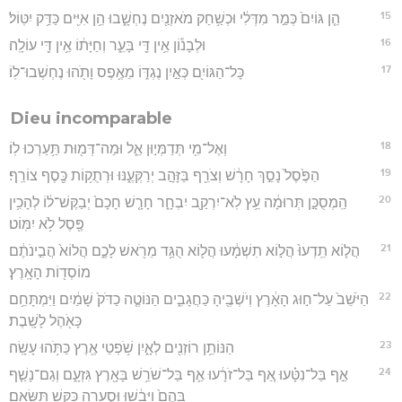
15
הֵ֤ן גּוֹיִם֙ כְּמַ֣ר מִדְּלִ֔י וּכְשַׁ֥חַק מֹאזְנַ֖יִם נֶחְשָׁ֑בוּ הֵ֥ן אִיִּ֖ים כַּדַּ֥ק יִטּֽוֹל׃
16
וּלְבָנ֕וֹן אֵ֥ין דֵּ֖י בָּעֵ֑ר וְחַיָּת֔וֹ אֵ֥ין דֵּ֖י עוֹלָֽה׃
17
כָּל־הַגּוֹיִ֖ם כְּאַ֣יִן נֶגְדּ֑וֹ מֵאֶ֥פֶס וָתֹ֖הוּ נֶחְשְׁבוּ־לֽוֹ׃
Dieu incomparable
18
וְאֶל־מִ֖י תְּדַמְּי֣וּן אֵ֑ל וּמַה־דְּמ֖וּת תַּ֥עַרְכוּ לֽוֹ׃
19
הַפֶּ֙סֶל֙ נָסַ֣ךְ חָרָ֔שׁ וְצֹרֵ֖ף בַּזָּהָ֣ב יְרַקְּעֶ֑נּוּ וּרְתֻק֥וֹת כֶּ֖סֶף צוֹרֵֽף׃
20
הַֽמְסֻכָּ֣ן תְּרוּמָ֔ה עֵ֥ץ לֹֽא־יִרְקַ֖ב יִבְחָ֑ר חָרָ֤שׁ חָכָם֙ יְבַקֶּשׁ־ל֔וֹ לְהָכִ֥ין
פֶּ֖סֶל לֹ֥א יִמּֽוֹט׃
21
הֲל֤וֹא תֵֽדְעוּ֙ הֲל֣וֹא תִשְׁמָ֔עוּ הֲל֛וֹא הֻגַּ֥ד מֵרֹ֖אשׁ לָכֶ֑ם הֲלוֹא֙ הֲבִ֣ינֹתֶ֔ם
מוֹסְד֖וֹת הָאָֽרֶץ׃
22
הַיֹּשֵׁב֙ עַל־ח֣וּג הָאָ֔רֶץ וְיֹשְׁבֶ֖יהָ כַּחֲגָבִ֑ים הַנּוֹטֶ֤ה כַדֹּק֙ שָׁמַ֔יִם וַיִּמְתָּחֵ֥ם
כָּאֹ֖הֶל לָשָֽׁבֶת׃
23
הַנּוֹתֵ֥ן רוֹזְנִ֖ים לְאָ֑יִן שֹׁ֥פְטֵי אֶ֖רֶץ כַּתֹּ֥הוּ עָשָֽׂה׃
24
אַ֣ף בַּל־נִטָּ֗עוּ אַ֚ף בַּל־זֹרָ֔עוּ אַ֛ף בַּל־שֹׁרֵ֥שׁ בָּאָ֖רֶץ גִּזְעָ֑ם וְגַם־נָשַׁ֤ף
בָּהֶם֙ וַיִּבָ֔שׁוּ וּסְעָרָ֖ה כַּקַּ֥שׁ תִּשָּׂאֵֽם׃