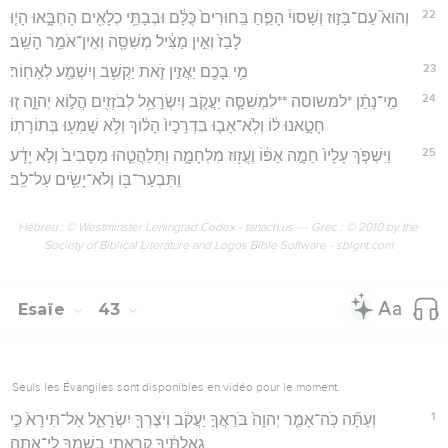
22
וְהוּא֮ עַם־בָּז֣וּז וְשָׁסוּי֒ הָפֵ֤חַ בַּֽחוּרִים֙ כֻּלָּ֔ם וּבְבָתֵּ֥י כְלָאִ֖ים הָחְבָּ֑אוּ הָי֤וּ
לָבַז֙ וְאֵ֣ין מַצִּ֔יל מְשִׁסָּ֖ה וְאֵין־אֹמֵ֥ר הָשַֽׁב׃
23
מִ֥י בָכֶ֖ם יַאֲזִ֣ין זֹ֑את יַקְשִׁ֥ב וְיִשְׁמַ֖ע לְאָחֽוֹר׃
24
מִֽי־נָתַ֨ן *למשוסה **לִמְשִׁסָּ֧ה יַעֲקֹ֛ב וְיִשְׂרָאֵ֥ל לְבֹזְזִ֖ים הֲל֣וֹא יְהוָ֑ה ז֚וּ
חָטָ֣אנוּ ל֔וֹ וְלֹֽא־אָב֤וּ בִדְרָכָיו֙ הָל֔וֹךְ וְלֹ֥א שָׁמְע֖וּ בְּתוֹרָתֽוֹ׃
25
וַיִּשְׁפֹּ֤ךְ עָלָיו֙ חֵמָ֣ה אַפּ֔וֹ וֶעֱז֖וּז מִלְחָמָ֑ה וַתְּלַהֲטֵ֤הוּ מִסָּבִיב֙ וְלֹ֣א יָדָ֔ע
וַתִּבְעַר־בּ֖וֹ וְלֹא־יָשִׂ֥ים עַל־לֵֽב׃
Hébreu : © Westminster Leningrad Codex - tanach.us --- Grec : © 2010 by the
Society of Biblical Literature and Logos Bible Software - sblgnt.com
Esaïe
43
Seuls les Évangiles sont disponibles en vidéo pour le moment.
1
וְעַתָּ֞ה כֹּֽה־אָמַ֤ר יְהוָה֙ בֹּרַאֲךָ֣ יַעֲקֹ֔ב וְיֹצֶרְךָ֖ יִשְׂרָאֵ֑ל אַל־תִּירָא֙ כִּ֣י
גְאַלְתִּ֔יךָ קָרָ֥אתִי בְשִׁמְךָ֖ לִי־אָֽתָּה׃