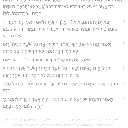
כָּל־אֲשֶׁ֥ר נִמְצָ֖א בְּאֹֽצְרֹתָ֑יו לֹֽא־הָיָ֣ה דָבָ֗ר אֲ֠שֶׁר לֹֽא־הֶרְאָ֧ם חִזְקִיָּ֛הוּ
בְּבֵית֖וֹ וּבְכָל־מֶמְשַׁלְתּֽוֹ׃
3
וַיָּבֹא֙ יְשַׁעְיָ֣הוּ הַנָּבִ֔יא אֶל־הַמֶּ֖לֶךְ חִזְקִיָּ֑הוּ וַיֹּ֨אמֶר אֵלָ֜יו מָ֥ה אָמְר֣וּ ׀
הָאֲנָשִׁ֣ים הָאֵ֗לֶּה וּמֵאַ֙יִן֙ יָבֹ֣אוּ אֵלֶ֔יךָ וַיֹּ֙אמֶר֙ חִזְקִיָּ֔הוּ מֵאֶ֧רֶץ רְחוֹקָ֛ה בָּ֥אוּ
אֵלַ֖י מִבָּבֶֽל׃
4
וַיֹּ֕אמֶר מָ֥ה רָא֖וּ בְּבֵיתֶ֑ךָ וַיֹּ֣אמֶר חִזְקִיָּ֗הוּ אֵ֣ת כָּל־אֲשֶׁ֤ר בְּבֵיתִי֙ רָא֔וּ
לֹֽא־הָיָ֥ה דָבָ֛ר אֲשֶׁ֥ר לֹֽא־הִרְאִיתִ֖ים בְּאוֹצְרֹתָֽי׃
5
וַיֹּ֥אמֶר יְשַׁעְיָ֖הוּ אֶל־חִזְקִיָּ֑הוּ שְׁמַ֖ע דְּבַר־יְהוָ֥ה צְבָאֽוֹת׃
6
הִנֵּה֮ יָמִ֣ים בָּאִים֒ וְנִשָּׂ֣א ׀ כָּל־אֲשֶׁ֣ר בְּבֵיתֶ֗ךָ וַאֲשֶׁ֨ר אָצְר֧וּ אֲבֹתֶ֛יךָ
עַד־הַיּ֥וֹם הַזֶּ֖ה בָּבֶ֑ל לֹֽא־יִוָּתֵ֥ר דָּבָ֖ר אָמַ֥ר יְהוָֽה׃
7
וּמִבָּנֶ֜יךָ אֲשֶׁ֨ר יֵצְא֧וּ מִמְּךָ֛ אֲשֶׁ֥ר תּוֹלִ֖יד יִקָּ֑חוּ וְהָיוּ֙ סָרִיסִ֔ים בְּהֵיכַ֖ל מֶ֥לֶךְ
בָּבֶֽל׃
8
וַיֹּ֤אמֶר חִזְקִיָּ֙הוּ֙ אֶֽל־יְשַׁעְיָ֔הוּ ט֥וֹב דְּבַר־יְהוָ֖ה אֲשֶׁ֣ר דִּבַּ֑רְתָּ וַיֹּ֕אמֶר כִּ֥י
יִהְיֶ֛ה שָׁל֥וֹם וֶאֱמֶ֖ת בְּיָמָֽי׃
Hébreu : © Westminster Leningrad Codex - tanach.us --- Grec : © 2010 by the
Society of Biblical Literature and Logos Bible Software - sblgnt.com