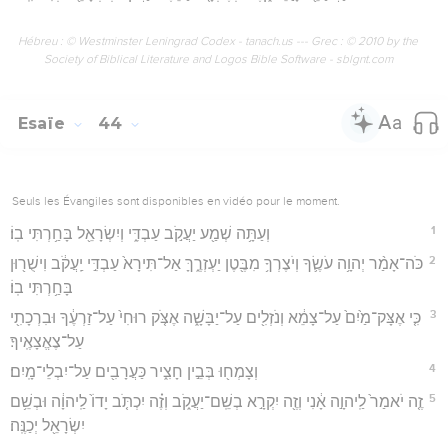
Hébreu : © Westminster Leningrad Codex - tanach.us --- Grec : © 2010 by the
Society of Biblical Literature and Logos Bible Software - sblgnt.com
Esaïe
44
Seuls les Évangiles sont disponibles en vidéo pour le moment.
1
וְעַתָּ֥ה שְׁמַ֖ע יַעֲקֹ֣ב עַבְדִּ֑י וְיִשְׂרָאֵ֖ל בָּחַ֥רְתִּי בֽוֹ׃
2
כֹּה־אָמַ֨ר יְהוָ֥ה עֹשֶׂ֛ךָ וְיֹצֶרְךָ֥ מִבֶּ֖טֶן יַעְזְרֶ֑ךָּ אַל־תִּירָא֙ עַבְדִּ֣י יַֽעֲקֹ֔ב וִישֻׁר֖וּן
בָּחַ֥רְתִּי בֽוֹ׃
3
כִּ֤י אֶצָּק־מַ֙יִם֙ עַל־צָמֵ֔א וְנֹזְלִ֖ים עַל־יַבָּשָׁ֑ה אֶצֹּ֤ק רוּחִי֙ עַל־זַרְעֶ֔ךָ וּבִרְכָתִ֖י
עַל־צֶאֱצָאֶֽיךָ׃
4
וְצָמְח֖וּ בְּבֵ֣ין חָצִ֑יר כַּעֲרָבִ֖ים עַל־יִבְלֵי־מָֽיִם׃
5
זֶ֤ה יֹאמַר֙ לַֽיהוָ֣ה אָ֔נִי וְזֶ֖ה יִקְרָ֣א בְשֵֽׁם־יַעֲקֹ֑ב וְזֶ֗ה יִכְתֹּ֤ב יָדוֹ֙ לַֽיהוָ֔ה וּבְשֵׁ֥ם
יִשְׂרָאֵ֖ל יְכַנֶּֽה׃