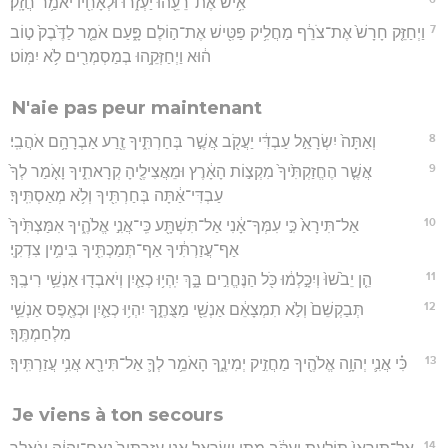
אִ֥ישׁ אֶת־רֵעֵ֖הוּ יַעְזֹ֑רוּ וּלְאָחִ֖יו יֹאמַ֥ר חֲזָֽק׃
7
וַיְחַזֵּ֤ק חָרָשׁ֙ אֶת־צֹרֵ֔ף מַחֲלִ֥יק פַּטִּ֖ישׁ אֶת־ה֣וֹלֶם פָּ֑עַם אֹמֵ֤ר לַדֶּ֙בֶק֙ ט֣וֹב
ה֔וּא וַיְחַזְּקֵ֥הוּ בְמַסְמְרִ֖ים לֹ֥א יִמּֽוֹט׃
N'aie pas peur maintenant
8
וְאַתָּה֙ יִשְׂרָאֵ֣ל עַבְדִּ֔י יַעֲקֹ֖ב אֲשֶׁ֣ר בְּחַרְתִּ֑יךָ זֶ֖רַע אַבְרָהָ֥ם אֹהֲבִֽי׃
9
אֲשֶׁ֤ר הֶחֱזַקְתִּ֙יךָ֙ מִקְצ֣וֹת הָאָ֔רֶץ וּמֵאֲצִילֶ֖יהָ קְרָאתִ֑יךָ וָאֹ֤מַר לְךָ֙
עַבְדִּי־אַ֔תָּה בְּחַרְתִּ֖יךָ וְלֹ֥א מְאַסְתִּֽיךָ׃
10
אַל־תִּירָא֙ כִּ֣י עִמְּךָ־אָ֔נִי אַל־תִּשְׁתָּ֖ע כִּֽי־אֲנִ֣י אֱלֹהֶ֑יךָ אִמַּצְתִּ֙יךָ֙
אַף־עֲזַרְתִּ֔יךָ אַף־תְּמַכְתִּ֖יךָ בִּימִ֥ין צִדְקִֽי׃
11
הֵ֤ן יֵבֹ֙שׁוּ֙ וְיִכָּ֣לְמ֔וּ כֹּ֖ל הַנֶּחֱרִ֣ים בָּ֑ךְ יִֽהְי֥וּ כְאַ֛יִן וְיֹאבְד֖וּ אַנְשֵׁ֥י רִיבֶֽךָ׃
12
תְּבַקְשֵׁם֙ וְלֹ֣א תִמְצָאֵ֔ם אַנְשֵׁ֖י מַצֻּתֶ֑ךָ יִהְי֥וּ כְאַ֛יִן וּכְאֶ֖פֶס אַנְשֵׁ֥י
מִלְחַמְתֶּֽךָ׃
13
כִּ֗י אֲנִ֛י יְהוָ֥ה אֱלֹהֶ֖יךָ מַחֲזִ֣יק יְמִינֶ֑ךָ הָאֹמֵ֥ר לְךָ֛ אַל־תִּירָ֖א אֲנִ֥י עֲזַרְתִּֽיךָ׃
Je viens à ton secours
14