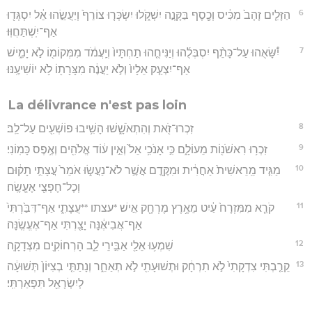
6
הַזָּלִ֤ים זָהָב֙ מִכִּ֔יס וְכֶ֖סֶף בַּקָּנֶ֣ה יִשְׁקֹ֑לוּ יִשְׂכְּר֤וּ צוֹרֵף֙ וְיַעֲשֵׂ֣הוּ אֵ֔ל יִסְגְּד֖וּ
אַף־יִֽשְׁתַּחֲוּֽוּ׃
7
יִ֠שָּׂאֻהוּ עַל־כָּתֵ֨ף יִסְבְּלֻ֜הוּ וְיַנִּיחֻ֤הוּ תַחְתָּיו֙ וְיַֽעֲמֹ֔ד מִמְּקוֹמ֖וֹ לֹ֣א יָמִ֑ישׁ
אַף־יִצְעַ֤ק אֵלָיו֙ וְלֹ֣א יַעֲנֶ֔ה מִצָּרָת֖וֹ לֹ֥א יוֹשִׁיעֶֽנּוּ׃
La délivrance n'est pas loin
8
זִכְרוּ־זֹ֖את וְהִתְאֹשָׁ֑שׁוּ הָשִׁ֥יבוּ פוֹשְׁעִ֖ים עַל־לֵֽב׃
9
זִכְר֥וּ רִאשֹׁנ֖וֹת מֵעוֹלָ֑ם כִּ֣י אָנֹכִ֥י אֵל֙ וְאֵ֣ין ע֔וֹד אֱלֹהִ֖ים וְאֶ֥פֶס כָּמֽוֹנִי׃
10
מַגִּ֤יד מֵֽרֵאשִׁית֙ אַחֲרִ֔ית וּמִקֶּ֖דֶם אֲשֶׁ֣ר לֹא־נַעֲשׂ֑וּ אֹמֵר֙ עֲצָתִ֣י תָק֔וּם
וְכָל־חֶפְצִ֖י אֶעֱשֶֽׂה׃
11
קֹרֵ֤א מִמִּזְרָח֙ עַ֔יִט מֵאֶ֥רֶץ מֶרְחָ֖ק אִ֣ישׁ *עצתו **עֲצָתִ֑י אַף־דִּבַּ֙רְתִּי֙
אַף־אֲבִיאֶ֔נָּה יָצַ֖רְתִּי אַף־אֶעֱשֶֽׂנָּה׃
12
שִׁמְע֥וּ אֵלַ֖י אַבִּ֣ירֵי לֵ֑ב הָרְחוֹקִ֖ים מִצְּדָקָֽה׃
13
קֵרַ֤בְתִּי צִדְקָתִי֙ לֹ֣א תִרְחָ֔ק וּתְשׁוּעָתִ֖י לֹ֣א תְאַחֵ֑ר וְנָתַתִּ֤י בְצִיּוֹן֙ תְּשׁוּעָ֔ה
לְיִשְׂרָאֵ֖ל תִּפְאַרְתִּֽי׃