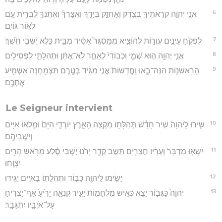
6
אֲנִ֧י יְהוָ֛ה קְרָאתִ֥יךָֽ בְצֶ֖דֶק וְאַחְזֵ֣ק בְּיָדֶ֑ךָ וְאֶצָּרְךָ֗ וְאֶתֶּנְךָ֛ לִבְרִ֥ית עָ֖ם
לְא֥וֹר גּוֹיִֽם׃
7
לִפְקֹ֖חַ עֵינַ֣יִם עִוְר֑וֹת לְהוֹצִ֤יא מִמַּסְגֵּר֙ אַסִּ֔יר מִבֵּ֥ית כֶּ֖לֶא יֹ֥שְׁבֵי חֹֽשֶׁךְ׃
8
אֲנִ֥י יְהוָ֖ה ה֣וּא שְׁמִ֑י וּכְבוֹדִי֙ לְאַחֵ֣ר לֹֽא־אֶתֵּ֔ן וּתְהִלָּתִ֖י לַפְּסִילִֽים׃
9
הָרִֽאשֹׁנ֖וֹת הִנֵּה־בָ֑אוּ וַֽחֲדָשׁוֹת֙ אֲנִ֣י מַגִּ֔יד בְּטֶ֥רֶם תִּצְמַ֖חְנָה אַשְׁמִ֥יע
אֶתְכֶֽם׃
Le Seigneur intervient
10
שִׁ֤ירוּ לַֽיהוָה֙ שִׁ֣יר חָדָ֔שׁ תְּהִלָּת֖וֹ מִקְצֵ֣ה הָאָ֑רֶץ יוֹרְדֵ֤י הַיָּם֙ וּמְלֹא֔וֹ אִיִּ֖ים
וְיֹשְׁבֵיהֶֽם׃
11
יִשְׂא֤וּ מִדְבָּר֙ וְעָרָ֔יו חֲצֵרִ֖ים תֵּשֵׁ֣ב קֵדָ֑ר יָרֹ֙נּוּ֙ יֹ֣שְׁבֵי סֶ֔לַע מֵרֹ֥אשׁ הָרִ֖ים
יִצְוָֽחוּ׃
12
יָשִׂ֥ימוּ לַֽיהוָ֖ה כָּב֑וֹד וּתְהִלָּת֖וֹ בָּאִיִּ֥ים יַגִּֽידוּ׃
13
יְהוָה֙ כַּגִּבּ֣וֹר יֵצֵ֔א כְּאִ֥ישׁ מִלְחָמ֖וֹת יָעִ֣יר קִנְאָ֑ה יָרִ֙יעַ֙ אַף־יַצְרִ֔יחַ
עַל־אֹיְבָ֖יו יִתְגַּבָּֽר׃