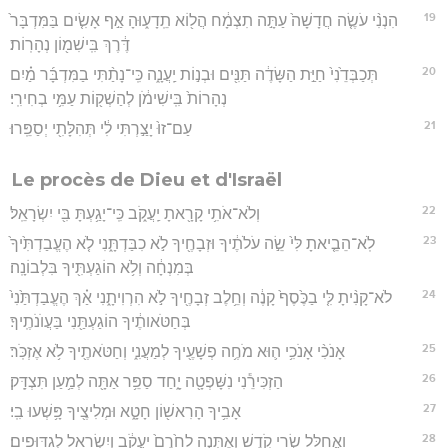
19
הִנְנִ֨י עֹשֶׂ֤ה חֲדָשָׁה֙ עַתָּ֣ה תִצְמָ֔ח הֲל֖וֹא תֵֽדָע֑וּהָ אַ֣ף אָשִׂ֤ים בַּמִּדְבָּר֙
דֶּ֔רֶךְ בִּֽישִׁמ֖וֹן נְהָרֽוֹת׃
20
תְּכַבְּדֵ֙נִי֙ חַיַּ֣ת הַשָּׂדֶ֔ה תַּנִּ֖ים וּבְנ֣וֹת יַֽעֲנָ֑ה כִּֽי־נָתַ֨תִּי בַמִּדְבָּ֜ר מַ֗יִם
נְהָרוֹת֙ בִּֽישִׁימֹ֔ן לְהַשְׁק֖וֹת עַמִּ֥י בְחִירִֽי׃
21
עַם־זוּ֙ יָצַ֣רְתִּי לִ֔י תְּהִלָּתִ֖י יְסַפֵּֽרוּ׃
Le procès de Dieu et d'Israël
22
וְלֹא־אֹתִ֥י קָרָ֖אתָ יַֽעֲקֹ֑ב כִּֽי־יָגַ֥עְתָּ בִּ֖י יִשְׂרָאֵֽל׃
23
לֹֽא־הֵבֵ֤יאתָ לִּי֙ שֵׂ֣ה עֹלֹתֶ֔יךָ וּזְבָחֶ֖יךָ לֹ֣א כִבַּדְתָּ֑נִי לֹ֤א הֶעֱבַדְתִּ֙יךָ֙
בְּמִנְחָ֔ה וְלֹ֥א הוֹגַעְתִּ֖יךָ בִּלְבוֹנָֽה׃
24
לֹא־קָנִ֨יתָ לִּ֤י בַכֶּ֙סֶף֙ קָנֶ֔ה וְחֵ֥לֶב זְבָחֶ֖יךָ לֹ֣א הִרְוִיתָ֑נִי אַ֗ךְ הֶעֱבַדְתַּ֙נִי֙
בְּחַטֹּאותֶ֔יךָ הוֹגַעְתַּ֖נִי בַּעֲוֺנֹתֶֽיךָ׃
25
אָנֹכִ֨י אָנֹכִ֥י ה֛וּא מֹחֶ֥ה פְשָׁעֶ֖יךָ לְמַעֲנִ֑י וְחַטֹּאתֶ֖יךָ לֹ֥א אֶזְכֹּֽר׃
26
הַזְכִּירֵ֕נִי נִשָּׁפְטָ֖ה יָ֑חַד סַפֵּ֥ר אַתָּ֖ה לְמַ֥עַן תִּצְדָּֽק׃
27
אָבִ֥יךָ הָרִאשׁ֖וֹן חָטָ֑א וּמְלִיצֶ֖יךָ פָּ֥שְׁעוּ בִֽי׃
28
וַאֲחַלֵּ֖ל שָׂ֣רֵי קֹ֑דֶשׁ וְאֶתְּנָ֤ה לַחֵ֙רֶם֙ יַעֲקֹ֔ב וְיִשְׂרָאֵ֖ל לְגִדּוּפִֽים׃