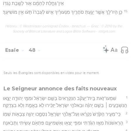
אֵין־גַּחֶ֣לֶת לַחְמָ֔ם א֖וּר לָשֶׁ֥בֶת נֶגְדּֽוֹ׃
15
כֵּ֥ן הָיוּ־לָ֖ךְ אֲשֶׁ֣ר יָגָ֑עַתְּ סֹחֲרַ֣יִךְ מִנְּעוּרַ֗יִךְ אִ֤ישׁ לְעֶבְרוֹ֙ תָּע֔וּ אֵ֖ין מוֹשִׁיעֵֽךְ׃
Hébreu : © Westminster Leningrad Codex - tanach.us --- Grec : © 2010 by the
Society of Biblical Literature and Logos Bible Software - sblgnt.com
Esaïe
48
Seuls les Évangiles sont disponibles en vidéo pour le moment.
Le Seigneur annonce des faits nouveaux
1
שִׁמְעוּ־זֹ֣את בֵּֽית־יַעֲקֹ֗ב הַנִּקְרָאִים֙ בְּשֵׁ֣ם יִשְׂרָאֵ֔ל וּמִמֵּ֥י יְהוּדָ֖ה יָצָ֑אוּ
הַֽנִּשְׁבָּעִ֣ים ׀ בְּשֵׁ֣ם יְהוָ֗ה וּבֵאלֹהֵ֤י יִשְׂרָאֵל֙ יַזְכִּ֔ירוּ לֹ֥א בֶאֱמֶ֖ת וְלֹ֥א בִצְדָקָֽה׃
2
כִּֽי־מֵעִ֤יר הַקֹּ֙דֶשׁ֙ נִקְרָ֔אוּ וְעַל־אֱלֹהֵ֥י יִשְׂרָאֵ֖ל נִסְמָ֑כוּ יְהוָ֥ה צְבָא֖וֹת שְׁמֽוֹ׃
3
הָרִֽאשֹׁנוֹת֙ מֵאָ֣ז הִגַּ֔דְתִּי וּמִפִּ֥י יָצְא֖וּ וְאַשְׁמִיעֵ֑ם פִּתְאֹ֥ם עָשִׂ֖יתִי וַתָּבֹֽאנָה׃
4