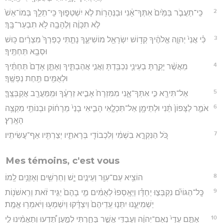
2
כִּֽי־תַעֲבֹ֤ר בַּמַּ֙יִם֙ אִתְּךָ־אָ֔נִי וּבַנְּהָר֖וֹת לֹ֣א יִשְׁטְפ֑וּךָ כִּֽי־תֵלֵ֤ךְ בְּמוֹ־אֵשׁ֙
לֹ֣א תִכָּוֶ֔ה וְלֶהָבָ֖ה לֹ֥א תִבְעַר־בָּֽךְ׃
3
כִּ֗י אֲנִי֙ יְהוָ֣ה אֱלֹהֶ֔יךָ קְד֥וֹשׁ יִשְׂרָאֵ֖ל מוֹשִׁיעֶ֑ךָ נָתַ֤תִּי כָפְרְךָ֙ מִצְרַ֔יִם כּ֥וּשׁ
וּסְבָ֖א תַּחְתֶּֽיךָ׃
4
מֵאֲשֶׁ֨ר יָקַ֧רְתָּ בְעֵינַ֛י נִכְבַּ֖דְתָּ וַאֲנִ֣י אֲהַבְתִּ֑יךָ וְאֶתֵּ֤ן אָדָם֙ תַּחְתֶּ֔יךָ
וּלְאֻמִּ֖ים תַּ֥חַת נַפְשֶֽׁךָ׃
5
אַל־תִּירָ֖א כִּ֣י אִתְּךָ־אָ֑נִי מִמִּזְרָח֙ אָבִ֣יא זַרְעֶ֔ךָ וּמִֽמַּעֲרָ֖ב אֲקַבְּצֶֽךָּ׃
6
אֹמַ֤ר לַצָּפוֹן֙ תֵּ֔נִי וּלְתֵימָ֖ן אַל־תִּכְלָ֑אִי הָבִ֤יאִי בָנַי֙ מֵרָח֔וֹק וּבְנוֹתַ֖י מִקְצֵ֥ה
הָאָֽרֶץ׃
7
כֹּ֚ל הַנִּקְרָ֣א בִשְׁמִ֔י וְלִכְבוֹדִ֖י בְּרָאתִ֑יו יְצַרְתִּ֖יו אַף־עֲשִׂיתִֽיו׃
Mes témoins, c'est vous
8
הוֹצִ֥יא עַם־עִוֵּ֖ר וְעֵינַ֣יִם יֵ֑שׁ וְחֵרְשִׁ֖ים וְאָזְנַ֥יִם לָֽמוֹ׃
9
כָּֽל־הַגּוֹיִ֞ם נִקְבְּצ֣וּ יַחְדָּ֗ו וְיֵאָֽסְפוּ֙ לְאֻמִּ֔ים מִ֤י בָהֶם֙ יַגִּ֣יד זֹ֔את וְרִֽאשֹׁנ֖וֹת
יַשְׁמִיעֻ֑נוּ יִתְּנ֤וּ עֵֽדֵיהֶם֙ וְיִצְדָּ֔קוּ וְיִשְׁמְע֖וּ וְיֹאמְר֥וּ אֱמֶֽת׃
10
אַתֶּ֤ם עֵדַי֙ נְאֻם־יְהוָ֔ה וְעַבְדִּ֖י אֲשֶׁ֣ר בָּחָ֑רְתִּי לְמַ֣עַן תֵּ֠דְעוּ וְתַאֲמִ֨ינוּ לִ֤י