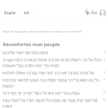
Esaïe
40
Seuls les Évangiles sont disponibles en vidéo pour le moment.
Réconfortez mon peuple
1
נַחֲמ֥וּ נַחֲמ֖וּ עַמִּ֑י יֹאמַ֖ר אֱלֹהֵיכֶֽם׃
2
דַּבְּר֞וּ עַל־לֵ֤ב יְרֽוּשָׁלִַ֙ם֙ וְקִרְא֣וּ אֵלֶ֔יהָ כִּ֤י מָֽלְאָה֙ צְבָאָ֔הּ כִּ֥י נִרְצָ֖ה עֲוֺנָ֑הּ כִּ֤י
לָקְחָה֙ מִיַּ֣ד יְהוָ֔ה כִּפְלַ֖יִם בְּכָל־חַטֹּאתֶֽיהָ׃
3
ק֣וֹל קוֹרֵ֔א בַּמִּדְבָּ֕ר פַּנּ֖וּ דֶּ֣רֶךְ יְהוָ֑ה יַשְּׁרוּ֙ בָּעֲרָבָ֔ה מְסִלָּ֖ה לֵאלֹהֵֽינוּ׃
4
כָּל־גֶּיא֙ יִנָּשֵׂ֔א וְכָל־הַ֥ר וְגִבְעָ֖ה יִשְׁפָּ֑לוּ וְהָיָ֤ה הֶֽעָקֹב֙ לְמִישׁ֔וֹר וְהָרְכָסִ֖ים
לְבִקְעָֽה׃
5
וְנִגְלָ֖ה כְּב֣וֹד יְהוָ֑ה וְרָא֤וּ כָל־בָּשָׂר֙ יַחְדָּ֔ו כִּ֛י פִּ֥י יְהוָ֖ה דִּבֵּֽר׃
6
ק֚וֹל אֹמֵ֣ר קְרָ֔א וְאָמַ֖ר מָ֣ה אֶקְרָ֑א כָּל־הַבָּשָׂ֣ר חָצִ֔יר וְכָל־חַסְדּ֖וֹ כְּצִ֥יץ
הַשָּׂדֶֽה׃