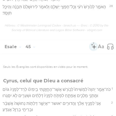
28
הָאֹמֵ֤ר לְכ֙וֹרֶשׁ֙ רֹעִ֔י וְכָל־חֶפְצִ֖י יַשְׁלִ֑ם וְלֵאמֹ֤ר לִירוּשָׁלִַ֙ם֙ תִּבָּנֶ֔ה וְהֵיכָ֖ל
תִּוָּסֵֽד׃
Hébreu : © Westminster Leningrad Codex - tanach.us --- Grec : © 2010 by the
Society of Biblical Literature and Logos Bible Software - sblgnt.com
Esaïe
45
Seuls les Évangiles sont disponibles en vidéo pour le moment.
Cyrus, celui que Dieu a consacré
1
כֹּה־אָמַ֣ר יְהוָה֮ לִמְשִׁיחוֹ֮ לְכ֣וֹרֶשׁ אֲשֶׁר־הֶחֱזַ֣קְתִּי בִֽימִינ֗וֹ לְרַד־לְפָנָיו֙ גּוֹיִ֔ם
וּמָתְנֵ֥י מְלָכִ֖ים אֲפַתֵּ֑חַ לִפְתֹּ֤חַ לְפָנָיו֙ דְּלָתַ֔יִם וּשְׁעָרִ֖ים לֹ֥א יִסָּגֵֽרוּ׃
2
אֲנִי֙ לְפָנֶ֣יךָ אֵלֵ֔ךְ וַהֲדוּרִ֖ים *אושר **אֲיַשֵּׁ֑ר דַּלְת֤וֹת נְחוּשָׁה֙ אֲשַׁבֵּ֔ר
וּבְרִיחֵ֥י בַרְזֶ֖ל אֲגַדֵּֽעַ׃