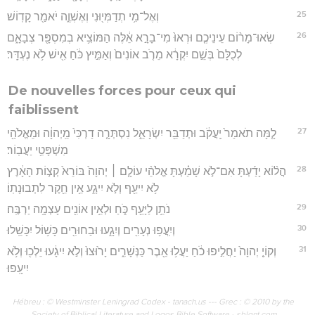
25
וְאֶל־מִ֥י תְדַמְּי֖וּנִי וְאֶשְׁוֶ֑ה יֹאמַ֖ר קָדֽוֹשׁ׃
26
שְׂאוּ־מָר֨וֹם עֵינֵיכֶ֤ם וּרְאוּ֙ מִי־בָרָ֣א אֵ֔לֶּה הַמּוֹצִ֥יא בְמִסְפָּ֖ר צְבָאָ֑ם
לְכֻלָּם֙ בְּשֵׁ֣ם יִקְרָ֔א מֵרֹ֤ב אוֹנִים֙ וְאַמִּ֣יץ כֹּ֔חַ אִ֖ישׁ לֹ֥א נֶעְדָּֽר׃
De nouvelles forces pour ceux qui
faiblissent
27
לָ֤מָּה תֹאמַר֙ יַֽעֲקֹ֔ב וּתְדַבֵּ֖ר יִשְׂרָאֵ֑ל נִסְתְּרָ֤ה דַרְכִּי֙ מֵֽיְהוָ֔ה וּמֵאֱלֹהַ֖י
מִשְׁפָּטִ֥י יַעֲבֽוֹר׃
28
הֲל֨וֹא יָדַ֜עְתָּ אִם־לֹ֣א שָׁמַ֗עְתָּ אֱלֹהֵ֨י עוֹלָ֤ם ׀ יְהוָה֙ בּוֹרֵא֙ קְצ֣וֹת הָאָ֔רֶץ
לֹ֥א יִיעַ֖ף וְלֹ֣א יִיגָ֑ע אֵ֥ין חֵ֖קֶר לִתְבוּנָתֽוֹ׃
29
נֹתֵ֥ן לַיָּעֵ֖ף כֹּ֑חַ וּלְאֵ֥ין אוֹנִ֖ים עָצְמָ֥ה יַרְבֶּֽה׃
30
וְיִֽעֲפ֥וּ נְעָרִ֖ים וְיִגָ֑עוּ וּבַחוּרִ֖ים כָּשׁ֥וֹל יִכָּשֵֽׁלוּ׃
31
וְקוֹיֵ֤ יְהוָה֙ יַחֲלִ֣יפוּ כֹ֔חַ יַעֲל֥וּ אֵ֖בֶר כַּנְּשָׁרִ֑ים יָר֙וּצוּ֙ וְלֹ֣א יִיגָ֔עוּ יֵלְכ֖וּ וְלֹ֥א
יִיעָֽפוּ׃
Hébreu : © Westminster Leningrad Codex - tanach.us --- Grec : © 2010 by the
Society of Biblical Literature and Logos Bible Software - sblgnt.com