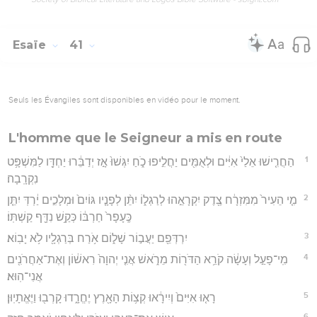
Esaïe
41
Seuls les Évangiles sont disponibles en vidéo pour le moment.
L'homme que le Seigneur a mis en route
1
הַחֲרִ֤ישׁוּ אֵלַי֙ אִיִּ֔ים וּלְאֻמִּ֖ים יַחֲלִ֣יפוּ כֹ֑חַ יִגְּשׁוּ֙ אָ֣ז יְדַבֵּ֔רוּ יַחְדָּ֖ו לַמִּשְׁפָּ֥ט
נִקְרָֽבָה׃
2
מִ֤י הֵעִיר֙ מִמִּזְרָ֔ח צֶ֖דֶק יִקְרָאֵ֣הוּ לְרַגְל֑וֹ יִתֵּ֨ן לְפָנָ֤יו גּוֹיִם֙ וּמְלָכִ֣ים יַ֔רְדְּ יִתֵּ֤ן
כֶּֽעָפָר֙ חַרְבּ֔וֹ כְּקַ֥שׁ נִדָּ֖ף קַשְׁתּֽוֹ׃
3
יִרְדְּפֵ֖ם יַעֲב֣וֹר שָׁל֑וֹם אֹ֥רַח בְּרַגְלָ֖יו לֹ֥א יָבֽוֹא׃
4
מִֽי־פָעַ֣ל וְעָשָׂ֔ה קֹרֵ֥א הַדֹּר֖וֹת מֵרֹ֑אשׁ אֲנִ֤י יְהוָה֙ רִאשׁ֔וֹן וְאֶת־אַחֲרֹנִ֖ים
אֲנִי־הֽוּא׃
5
רָא֤וּ אִיִּים֙ וְיִירָ֔אוּ קְצ֥וֹת הָאָ֖רֶץ יֶחֱרָ֑דוּ קָרְב֖וּ וַיֶּאֱתָיֽוּן׃
6