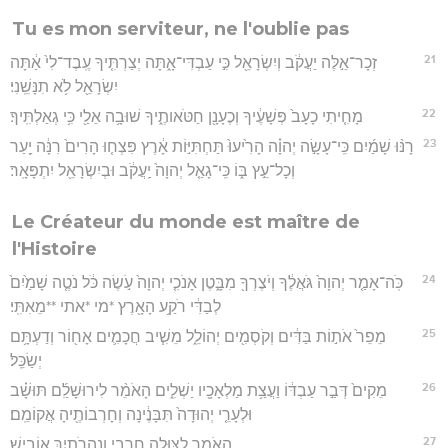
Tu es mon serviteur, ne l'oublie pas
21
זְכָר־אֵ֣לֶּה יַעֲקֹ֔ב וְיִשְׂרָאֵ֖ל כִּ֣י עַבְדִּי־אָ֑תָּה יְצַרְתִּ֤יךָ עֶֽבֶד־לִי֙ אַ֔תָּה
יִשְׂרָאֵ֖ל לֹ֥א תִנָּשֵֽׁנִי׃
22
מָחִ֤יתִי כָעָב֙ פְּשָׁעֶ֔יךָ וְכֶעָנָ֖ן חַטֹּאותֶ֑יךָ שׁוּבָ֥ה אֵלַ֖י כִּ֥י גְאַלְתִּֽיךָ׃
23
רָנּ֨וּ שָׁמַ֜יִם כִּֽי־עָשָׂ֣ה יְהוָ֗ה הָרִ֙יעוּ֙ תַּחְתִּיּ֣וֹת אָ֔רֶץ פִּצְח֤וּ הָרִים֙ רִנָּ֔ה יַ֖עַר
וְכָל־עֵ֣ץ בּ֑וֹ כִּֽי־גָאַ֤ל יְהוָה֙ יַֽעֲקֹ֔ב וּבְיִשְׂרָאֵ֖ל יִתְפָּאָֽר׃
Le Créateur du monde est maître de
l'Histoire
24
כֹּֽה־אָמַ֤ר יְהוָה֙ גֹּאֲלֶ֔ךָ וְיֹצֶרְךָ֖ מִבָּ֑טֶן אָנֹכִ֤י יְהוָה֙ עֹ֣שֶׂה כֹּ֔ל נֹטֶ֤ה שָׁמַ֙יִם֙
לְבַדִּ֔י רֹקַ֥ע הָאָ֖רֶץ *מי *אתי **מֵאִתִּֽי׃
25
מֵפֵר֙ אֹת֣וֹת בַּדִּ֔ים וְקֹסְמִ֖ים יְהוֹלֵ֑ל מֵשִׁ֧יב חֲכָמִ֛ים אָח֖וֹר וְדַעְתָּ֥ם
יְשַׂכֵּֽל׃
26
מֵקִים֙ דְּבַ֣ר עַבְדּ֔וֹ וַעֲצַ֥ת מַלְאָכָ֖יו יַשְׁלִ֑ים הָאֹמֵ֨ר לִירוּשָׁלִַ֜ם תּוּשָׁ֗ב
וּלְעָרֵ֤י יְהוּדָה֙ תִּבָּנֶ֔ינָה וְחָרְבוֹתֶ֖יהָ אֲקוֹמֵֽם׃
27
הָאֹמֵ֥ר לַצּוּלָ֖ה חֳרָ֑בִי וְנַהֲרֹתַ֖יִךְ אוֹבִֽישׁ׃