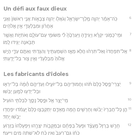
Un défi aux faux dieux
6
כֹּֽה־אָמַ֨ר יְהוָ֧ה מֶֽלֶךְ־יִשְׂרָאֵ֛ל וְגֹאֲל֖וֹ יְהוָ֣ה צְבָא֑וֹת אֲנִ֤י רִאשׁוֹן֙ וַאֲנִ֣י
אַחֲר֔וֹן וּמִבַּלְעָדַ֖י אֵ֥ין אֱלֹהִֽים׃
7
וּמִֽי־כָמ֣וֹנִי יִקְרָ֗א וְיַגִּידֶ֤הָ וְיַעְרְכֶ֙הָ֙ לִ֔י מִשּׂוּמִ֖י עַם־עוֹלָ֑ם וְאֹתִיּ֛וֹת וַאֲשֶׁ֥ר
תָּבֹ֖אנָה יַגִּ֥ידוּ לָֽמוֹ׃
8
אַֽל־תִּפְחֲדוּ֙ וְאַל־תִּרְה֔וּ הֲלֹ֥א מֵאָ֛ז הִשְׁמַעְתִּ֥יךָ וְהִגַּ֖דְתִּי וְאַתֶּ֣ם עֵדָ֑י הֲיֵ֤שׁ
אֱל֙וֹהַּ֙ מִבַּלְעָדַ֔י וְאֵ֥ין צ֖וּר בַּל־יָדָֽעְתִּי׃
Les fabricants d'idoles
9
יֹֽצְרֵי־פֶ֤סֶל כֻּלָּם֙ תֹּ֔הוּ וַחֲמוּדֵיהֶ֖ם בַּל־יוֹעִ֑ילוּ וְעֵדֵיהֶ֣ם הֵׄ֗מָּׄהׄ בַּל־יִרְא֛וּ
וּבַל־יֵדְע֖וּ לְמַ֥עַן יֵבֹֽשׁוּ׃
10
מִֽי־יָצַ֥ר אֵ֖ל וּפֶ֣סֶל נָסָ֑ךְ לְבִלְתִּ֖י הוֹעִֽיל׃
11
הֵ֤ן כָּל־חֲבֵרָיו֙ יֵבֹ֔שׁוּ וְחָרָשִׁ֥ים הֵ֖מָּה מֵֽאָדָ֑ם יִֽתְקַבְּצ֤וּ כֻלָּם֙ יַֽעֲמֹ֔דוּ יִפְחֲד֖וּ
יֵבֹ֥שׁוּ יָֽחַד׃
12
חָרַ֤שׁ בַּרְזֶל֙ מַֽעֲצָ֔ד וּפָעַל֙ בַּפֶּחָ֔ם וּבַמַּקָּב֖וֹת יִצְּרֵ֑הוּ וַיִּפְעָלֵ֙הוּ֙ בִּזְר֣וֹעַ
כֹּח֔וֹ גַּם־רָעֵב֙ וְאֵ֣ין כֹּ֔חַ לֹא־שָׁ֥תָה מַ֖יִם וַיִּיעָֽף׃