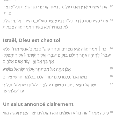
12
אָֽנֹכִי֙ עָשִׂ֣יתִי אֶ֔רֶץ וְאָדָ֖ם עָלֶ֣יהָ בָרָ֑אתִי אֲנִ֗י יָדַי֙ נָט֣וּ שָׁמַ֔יִם וְכָל־צְבָאָ֖ם
צִוֵּֽיתִי׃
13
אָנֹכִי֙ הַעִירֹתִ֣הֽוּ בְצֶ֔דֶק וְכָל־דְּרָכָ֖יו אֲיַשֵּׁ֑ר הֽוּא־יִבְנֶ֤ה עִירִי֙ וְגָלוּתִ֣י יְשַׁלֵּ֔חַ
לֹ֤א בִמְחִיר֙ וְלֹ֣א בְשֹׁ֔חַד אָמַ֖ר יְהוָ֥ה צְבָאֽוֹת׃
Israël, Dieu est chez toi
14
כֹּ֣ה ׀ אָמַ֣ר יְהוָ֗ה יְגִ֨יעַ מִצְרַ֥יִם וּֽסְחַר־כּוּשׁ֮ וּסְבָאִים֮ אַנְשֵׁ֣י מִדָּה֒ עָלַ֤יִךְ
יַעֲבֹ֙רוּ֙ וְלָ֣ךְ יִֽהְי֔וּ אַחֲרַ֣יִךְ יֵלֵ֔כוּ בַּזִּקִּ֖ים יַעֲבֹ֑רוּ וְאֵלַ֤יִךְ יִֽשְׁתַּחֲוּוּ֙ אֵלַ֣יִךְ יִתְפַּלָּ֔לוּ
אַ֣ךְ בָּ֥ךְ אֵ֛ל וְאֵ֥ין ע֖וֹד אֶ֥פֶס אֱלֹהִֽים׃
15
אָכֵ֕ן אַתָּ֖ה אֵ֣ל מִסְתַּתֵּ֑ר אֱלֹהֵ֥י יִשְׂרָאֵ֖ל מוֹשִֽׁיעַ׃
16
בּ֥וֹשׁוּ וְגַֽם־נִכְלְמ֖וּ כֻּלָּ֑ם יַחְדָּו֙ הָלְכ֣וּ בַכְּלִמָּ֔ה חָרָשֵׁ֖י צִירִֽים׃
17
יִשְׂרָאֵל֙ נוֹשַׁ֣ע בַּיהוָ֔ה תְּשׁוּעַ֖ת עוֹלָמִ֑ים לֹא־תֵבֹ֥שׁוּ וְלֹא־תִכָּלְמ֖וּ
עַד־ע֥וֹלְמֵי עַֽד׃
Un salut annoncé clairement
18
כִּ֣י כֹ֣ה אָֽמַר־יְ֠הוָה בּוֹרֵ֨א הַשָּׁמַ֜יִם ה֣וּא הָאֱלֹהִ֗ים יֹצֵ֨ר הָאָ֤רֶץ וְעֹשָׂהּ֙ ה֣וּא