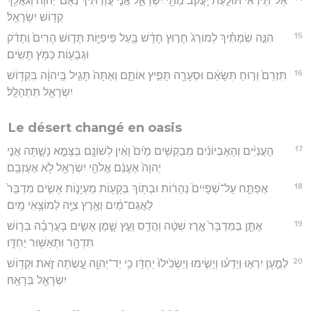
אַל־תִּֽירְאִי֙ תּוֹלַ֣עַת יַֽעֲקֹ֔ב מְתֵ֖י יִשְׂרָאֵ֑ל אֲנִ֤י עֲזַרְתִּיךְ֙ נְאֻם־יְהוָ֔ה וְגֹאֲלֵ֖ךְ
קְד֥וֹשׁ יִשְׂרָאֵֽל׃
15
הִנֵּ֣ה שַׂמְתִּ֗יךְ לְמוֹרַג֙ חָר֣וּץ חָדָ֔שׁ בַּ֖עַל פִּֽיפִיּ֑וֹת תָּד֤וּשׁ הָרִים֙ וְתָדֹ֔ק
וּגְבָע֖וֹת כַּמֹּ֥ץ תָּשִֽׂים׃
16
תִּזְרֵם֙ וְר֣וּחַ תִּשָּׂאֵ֔ם וּסְעָרָ֖ה תָּפִ֣יץ אוֹתָ֑ם וְאַתָּה֙ תָּגִ֣יל בַּֽיהוָ֔ה בִּקְד֥וֹשׁ
יִשְׂרָאֵ֖ל תִּתְהַלָּֽל׃
Le désert changé en oasis
17
הָעֲנִיִּ֨ים וְהָאֶבְיוֹנִ֜ים מְבַקְשִׁ֥ים מַ֙יִם֙ וָאַ֔יִן לְשׁוֹנָ֖ם בַּצָּמָ֣א נָשָׁ֑תָּה אֲנִ֤י
יְהוָה֙ אֶעֱנֵ֔ם אֱלֹהֵ֥י יִשְׂרָאֵ֖ל לֹ֥א אֶעֶזְבֵֽם׃
18
אֶפְתַּ֤ח עַל־שְׁפָיִים֙ נְהָר֔וֹת וּבְת֥וֹךְ בְּקָע֖וֹת מַעְיָנ֑וֹת אָשִׂ֤ים מִדְבָּר֙
לַאֲגַם־מַ֔יִם וְאֶ֥רֶץ צִיָּ֖ה לְמוֹצָ֥אֵי מָֽיִם׃
19
אֶתֵּ֤ן בַּמִּדְבָּר֙ אֶ֣רֶז שִׁטָּ֔ה וַהֲדַ֖ס וְעֵ֣ץ שָׁ֑מֶן אָשִׂ֣ים בָּעֲרָבָ֗ה בְּר֛וֹשׁ
תִּדְהָ֥ר וּתְאַשּׁ֖וּר יַחְדָּֽו׃
20
לְמַ֧עַן יִרְא֣וּ וְיֵדְע֗וּ וְיָשִׂ֤ימוּ וְיַשְׂכִּ֙ילוּ֙ יַחְדָּ֔ו כִּ֥י יַד־יְהוָ֖ה עָ֣שְׂתָה זֹּ֑את וּקְד֥וֹשׁ
יִשְׂרָאֵ֖ל בְּרָאָֽהּ׃