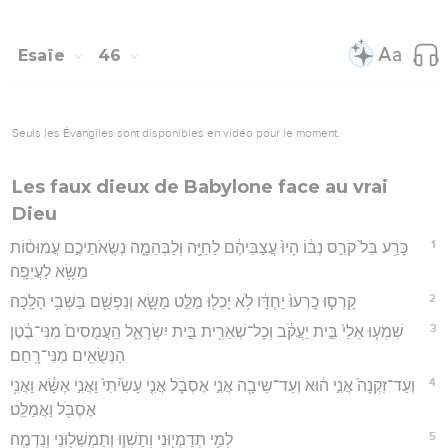
Esaïe
46
Seuls les Évangiles sont disponibles en vidéo pour le moment.
Les faux dieux de Babylone face au vrai
Dieu
1
כָּרַ֥ע בֵּל֙ קֹרֵ֣ס נְב֔וֹ הָיוּ֙ עֲצַבֵּיהֶ֔ם לַחַיָּ֖ה וְלַבְּהֵמָ֑ה נְשֻׂאֹתֵיכֶ֣ם עֲמוּס֔וֹת
מַשָּׂ֖א לַעֲיֵפָֽה׃
2
קָרְס֤וּ כָֽרְעוּ֙ יַחְדָּ֔ו לֹ֥א יָכְל֖וּ מַלֵּ֣ט מַשָּׂ֑א וְנַפְשָׁ֖ם בַּשְּׁבִ֥י הָלָֽכָה׃
3
שִׁמְע֤וּ אֵלַי֙ בֵּ֣ית יַעֲקֹ֔ב וְכָל־שְׁאֵרִ֖ית בֵּ֣ית יִשְׂרָאֵ֑ל הַֽעֲמֻסִים֙ מִנִּי־בֶ֔טֶן
הַנְּשֻׂאִ֖ים מִנִּי־רָֽחַם׃
4
וְעַד־זִקְנָה֙ אֲנִ֣י ה֔וּא וְעַד־שֵיבָ֖ה אֲנִ֣י אֶסְבֹּ֑ל אֲנִ֤י עָשִׂ֙יתִי֙ וַאֲנִ֣י אֶשָּׂ֔א וַאֲנִ֥י
אֶסְבֹּ֖ל וַאֲמַלֵּֽט׃
5
לְמִ֥י תְדַמְי֖וּנִי וְתַשְׁו֑וּ וְתַמְשִׁל֖וּנִי וְנִדְמֶֽה׃