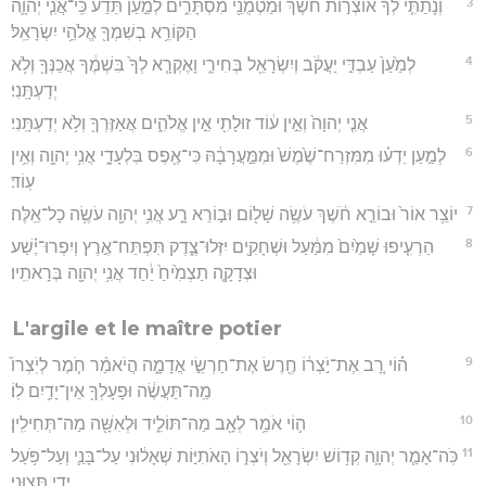
3
וְנָתַתִּ֤י לְךָ֙ אוֹצְר֣וֹת חֹ֔שֶׁךְ וּמַטְמֻנֵ֖י מִסְתָּרִ֑ים לְמַ֣עַן תֵּדַ֗ע כִּֽי־אֲנִ֧י יְהוָ֛ה
הַקּוֹרֵ֥א בְשִׁמְךָ֖ אֱלֹהֵ֥י יִשְׂרָאֵֽל׃
4
לְמַ֙עַן֙ עַבְדִּ֣י יַעֲקֹ֔ב וְיִשְׂרָאֵ֖ל בְּחִירִ֑י וָאֶקְרָ֤א לְךָ֙ בִּשְׁמֶ֔ךָ אֲכַנְּךָ֖ וְלֹ֥א
יְדַעְתָּֽנִי׃
5
אֲנִ֤י יְהוָה֙ וְאֵ֣ין ע֔וֹד זוּלָתִ֖י אֵ֣ין אֱלֹהִ֑ים אֲאַזֶּרְךָ֖ וְלֹ֥א יְדַעְתָּֽנִי׃
6
לְמַ֣עַן יֵדְע֗וּ מִמִּזְרַח־שֶׁ֙מֶשׁ֙ וּמִמַּ֣עֲרָבָ֔הּ כִּי־אֶ֖פֶס בִּלְעָדָ֑י אֲנִ֥י יְהוָ֖ה וְאֵ֥ין
עֽוֹד׃
7
יוֹצֵ֥ר אוֹר֙ וּבוֹרֵ֣א חֹ֔שֶׁךְ עֹשֶׂ֥ה שָׁל֖וֹם וּב֣וֹרֵא רָ֑ע אֲנִ֥י יְהוָ֖ה עֹשֶׂ֥ה כָל־אֵֽלֶּה׃
8
הַרְעִ֤יפוּ שָׁמַ֙יִם֙ מִמַּ֔עַל וּשְׁחָקִ֖ים יִזְּלוּ־צֶ֑דֶק תִּפְתַּח־אֶ֣רֶץ וְיִפְרוּ־יֶ֗שַׁע
וּצְדָקָ֤ה תַצְמִ֙יחַ֙ יַ֔חַד אֲנִ֥י יְהוָ֖ה בְּרָאתִֽיו׃
L'argile et le maître potier
9
ה֗וֹי רָ֚ב אֶת־יֹ֣צְר֔וֹ חֶ֖רֶשׂ אֶת־חַרְשֵׂ֣י אֲדָמָ֑ה הֲיֹאמַ֨ר חֹ֤מֶר לְיֹֽצְרוֹ֙
מַֽה־תַּעֲשֶׂ֔ה וּפָעָלְךָ֖ אֵין־יָדַ֥יִם לֽוֹ׃
10
ה֛וֹי אֹמֵ֥ר לְאָ֖ב מַה־תּוֹלִ֑יד וּלְאִשָּׁ֖ה מַה־תְּחִילִֽין׃
11
כֹּֽה־אָמַ֧ר יְהוָ֛ה קְד֥וֹשׁ יִשְׂרָאֵ֖ל וְיֹצְר֑וֹ הָאֹתִיּ֣וֹת שְׁאָל֔וּנִי עַל־בָּנַ֛י וְעַל־פֹּ֥עַל
יָדַ֖י תְּצַוֻּֽנִי׃