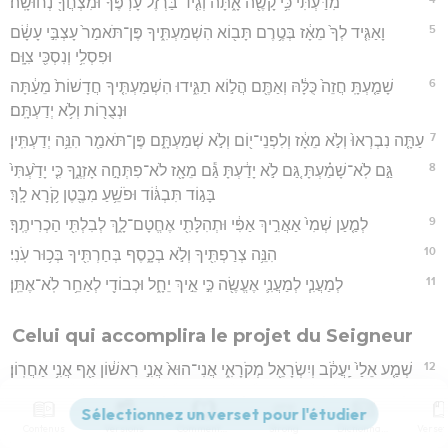
מִדַּעְתִּ֕י כִּ֥י קָשֶׁ֖ה אָ֑תָּה וְגִ֤יד בַּרְזֶל֙ עָרְפֶּ֔ךָ וּמִצְחֲךָ֖ נְחוּשָֽׁה׃
5
וָאַגִּ֤יד לְךָ֙ מֵאָ֔ז בְּטֶ֥רֶם תָּב֖וֹא הִשְׁמַעְתִּ֑יךָ פֶּן־תֹּאמַר֙ עָצְבִּ֣י עָשָׂ֔ם
וּפִסְלִ֥י וְנִסְכִּ֖י צִוָּֽם׃
6
שָׁמַ֤עְתָּֽ חֲזֵה֙ כֻּלָּ֔הּ וְאַתֶּ֖ם הֲל֣וֹא תַגִּ֑ידוּ הִשְׁמַעְתִּ֤יךָ חֲדָשׁוֹת֙ מֵעַ֔תָּה
וּנְצֻר֖וֹת וְלֹ֥א יְדַעְתָּֽם׃
7
עַתָּ֤ה נִבְרְאוּ֙ וְלֹ֣א מֵאָ֔ז וְלִפְנֵי־י֖וֹם וְלֹ֣א שְׁמַעְתָּ֑ם פֶּן־תֹּאמַ֖ר הִנֵּ֥ה יְדַעְתִּֽין׃
8
גַּ֣ם לֹֽא־שָׁמַ֗עְתָּ גַּ֚ם לֹ֣א יָדַ֔עְתָּ גַּ֕ם מֵאָ֖ז לֹא־פִתְּחָ֣ה אָזְנֶ֑ךָ כִּ֤י יָדַ֙עְתִּי֙
בָּג֣וֹד תִּבְגּ֔וֹד וּפֹשֵׁ֥עַ מִבֶּ֖טֶן קֹ֥רָא לָֽךְ׃
9
לְמַ֤עַן שְׁמִי֙ אַאֲרִ֣יךְ אַפִּ֔י וּתְהִלָּתִ֖י אֶחֱטָם־לָ֑ךְ לְבִלְתִּ֖י הַכְרִיתֶֽךָ׃
10
הִנֵּ֥ה צְרַפְתִּ֖יךָ וְלֹ֣א בְכָ֑סֶף בְּחַרְתִּ֖יךָ בְּכ֥וּר עֹֽנִי׃
11
לְמַעֲנִ֧י לְמַעֲנִ֛י אֶעֱשֶׂ֖ה כִּ֣י אֵ֣יךְ יֵחָ֑ל וּכְבוֹדִ֖י לְאַחֵ֥ר לֹֽא־אֶתֵּֽן׃
Celui qui accomplira le projet du Seigneur
12
שְׁמַ֤ע אֵלַי֙ יַֽעֲקֹ֔ב וְיִשְׂרָאֵ֖ל מְקֹרָאִ֑י אֲנִי־הוּא֙ אֲנִ֣י רִאשׁ֔וֹן אַ֖ף אֲנִ֥י אַחֲרֽוֹן׃
13
אַף־יָדִי֙ יָ֣סְדָה אֶ֔רֶץ וִֽימִינִ֖י טִפְּחָ֣ה שָׁמָ֑יִם קֹרֵ֥א אֲנִ֛י אֲלֵיהֶ֖ם יַעַמְד֥וּ
יַחְדָּֽו׃
Contenus
Versions
Commentaires
Strong
Dictionnaire