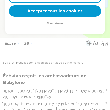
21
וַיֹּ֣אמֶר יְשַׁעְיָ֔הוּ יִשְׂא֖וּ דְּבֶ֣לֶת תְּאֵנִ֑ים וְיִמְרְח֥וּ עַֽל־הַשְּׁחִ֖ין וְיֶֽחִי׃
Accepter tous les cookies
22
וַיֹּ֥אמֶר חִזְקִיָּ֖הוּ מָ֣ה א֑וֹת כִּ֥י אֶעֱלֶ֖ה בֵּ֥ית יְהוָֽה׃
Hébreu : © Westminster Leningrad Codex - tanach.us --- Grec : © 2010 by the
Tout refuser
Society of Biblical Literature and Logos Bible Software - sblgnt.com
Esaïe
39
Seuls les Évangiles sont disponibles en vidéo pour le moment.
Ézékias reçoit les ambassadeurs de
Babylone
1
בָּעֵ֣ת הַהִ֡וא שָׁלַ֡ח מְרֹדַ֣ךְ בַּ֠לְאֲדָן בֶּֽן־בַּלְאֲדָ֧ן מֶֽלֶךְ־בָּבֶ֛ל סְפָרִ֥ים וּמִנְחָ֖ה
אֶל־חִזְקִיָּ֑הוּ וַיִּשְׁמַ֕ע כִּ֥י חָלָ֖ה וַֽיֶּחֱזָֽק׃
2
וַיִּשְׂמַ֣ח עֲלֵיהֶם֮ חִזְקִיָּהוּ֒ וַיַּרְאֵ֣ם אֶת־בֵּ֣ית *נכתה **נְכֹת֡וֹ אֶת־הַכֶּסֶף֩
וְאֶת־הַזָּהָ֨ב וְאֶת־הַבְּשָׂמִ֜ים וְאֵ֣ת ׀ הַשֶּׁ֣מֶן הַטּ֗וֹב וְאֵת֙ כָּל־בֵּ֣ית כֵּלָ֔יו וְאֵ֛ת