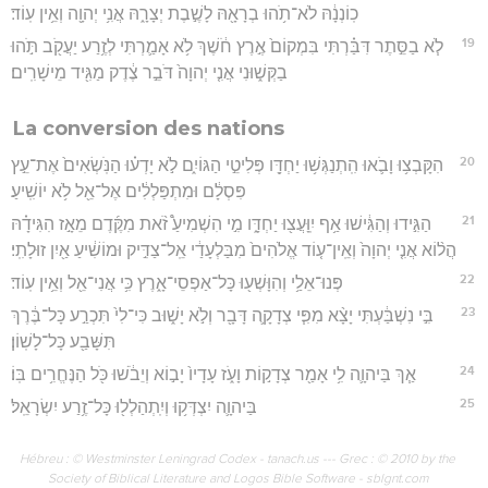
כֽוֹנְנָ֔הּ לֹא־תֹ֥הוּ בְרָאָ֖הּ לָשֶׁ֣בֶת יְצָרָ֑הּ אֲנִ֥י יְהוָ֖ה וְאֵ֥ין עֽוֹד׃
19
לֹ֧א בַסֵּ֣תֶר דִּבַּ֗רְתִּי בִּמְקוֹם֙ אֶ֣רֶץ חֹ֔שֶׁךְ לֹ֥א אָמַ֛רְתִּי לְזֶ֥רַע יַעֲקֹ֖ב תֹּ֣הוּ
בַקְּשׁ֑וּנִי אֲנִ֤י יְהוָה֙ דֹּבֵ֣ר צֶ֔דֶק מַגִּ֖יד מֵישָׁרִֽים׃
La conversion des nations
20
הִקָּבְצ֥וּ וָבֹ֛אוּ הִֽתְנַגְּשׁ֥וּ יַחְדָּ֖ו פְּלִיטֵ֣י הַגּוֹיִ֑ם לֹ֣א יָדְע֗וּ הַנֹּֽשְׂאִים֙ אֶת־עֵ֣ץ
פִּסְלָ֔ם וּמִתְפַּלְלִ֔ים אֶל־אֵ֖ל לֹ֥א יוֹשִֽׁיעַ׃
21
הַגִּ֣ידוּ וְהַגִּ֔ישׁוּ אַ֥ף יִֽוָּעֲצ֖וּ יַחְדָּ֑ו מִ֣י הִשְׁמִיעַ֩ זֹ֨את מִקֶּ֜דֶם מֵאָ֣ז הִגִּידָ֗הּ
הֲל֨וֹא אֲנִ֤י יְהוָה֙ וְאֵֽין־ע֤וֹד אֱלֹהִים֙ מִבַּלְעָדַ֔י אֵֽל־צַדִּ֣יק וּמוֹשִׁ֔יעַ אַ֖יִן זוּלָתִֽי׃
22
פְּנוּ־אֵלַ֥י וְהִוָּשְׁע֖וּ כָּל־אַפְסֵי־אָ֑רֶץ כִּ֥י אֲנִי־אֵ֖ל וְאֵ֥ין עֽוֹד׃
23
בִּ֣י נִשְׁבַּ֔עְתִּי יָצָ֨א מִפִּ֧י צְדָקָ֛ה דָּבָ֖ר וְלֹ֣א יָשׁ֑וּב כִּי־לִי֙ תִּכְרַ֣ע כָּל־בֶּ֔רֶךְ
תִּשָּׁבַ֖ע כָּל־לָשֽׁוֹן׃
24
אַ֧ךְ בַּיהוָ֛ה לִ֥י אָמַ֖ר צְדָק֣וֹת וָעֹ֑ז עָדָיו֙ יָב֣וֹא וְיֵבֹ֔שׁוּ כֹּ֖ל הַנֶּחֱרִ֥ים בּֽוֹ׃
25
בַּיהוָ֛ה יִצְדְּק֥וּ וְיִֽתְהַלְל֖וּ כָּל־זֶ֥רַע יִשְׂרָאֵֽל׃
Hébreu : © Westminster Leningrad Codex - tanach.us --- Grec : © 2010 by the
Society of Biblical Literature and Logos Bible Software - sblgnt.com