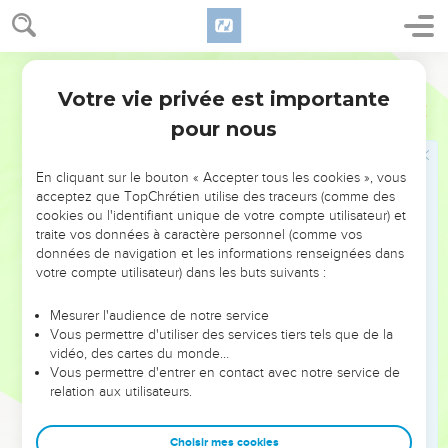
arrivera. Déclarez les premières choses, ce qu'elles sont, afin
que nous y fassions attention, et que nous en connaissions
le résultat ; ou faites-nous savoir celles qui viendront ;
Darby
23
-déclarez les choses qui vont arriver dans la suite, et nous
Votre vie privée est importante
Esaïe
41
saurons que vous êtes des dieux ; oui, faites du bien et faites
pour nous
du mal, afin que nous le considérions et le voyions
ensemble.
En cliquant sur le bouton « Accepter tous les cookies », vous
24
Voici, vous êtes moins que rien, et votre oeuvre est du
acceptez que TopChrétien utilise des traceurs (comme des
cookies ou l'identifiant unique de votre compte utilisateur) et
néant : qui vous choisit est une abomination...
traite vos données à caractère personnel (comme vos
25
Je l'ai réveillé du nord, et il vient, -du lever du soleil, celui
données de navigation et les informations renseignées dans
qui invoquera mon nom. Et il marchera sur les princes
votre compte utilisateur) dans les buts suivants :
comme sur de la boue, et comme le potier foule l'argile.
Mesurer l'audience de notre service
26
Qui l'a déclaré dès le commencement, afin que nous le
Vous permettre d'utiliser des services tiers tels que de la
sachions, et d'avance, afin que nous disions : C'est juste ?
vidéo, des cartes du monde…
Vous permettre d'entrer en contact avec notre service de
Non, il n'y a personne qui le déclare ; non, personne qui le
relation aux utilisateurs.
fasse entendre ; non, personne qui entende vos paroles.
27
Le premier, j'ai dit à Sion : Voici, les voici ! et à Jérusalem :
Choisir mes cookies