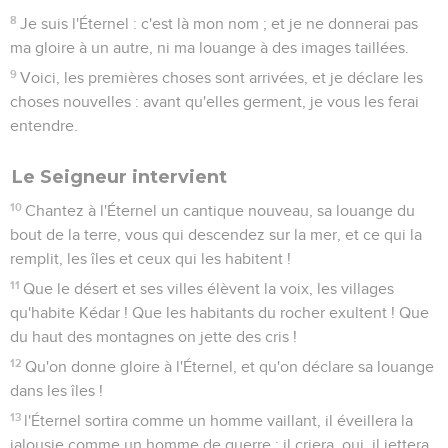
8
Je suis l'Éternel : c'est là mon nom ; et je ne donnerai pas
ma gloire à un autre, ni ma louange à des images taillées.
9
Voici, les premières choses sont arrivées, et je déclare les
choses nouvelles : avant qu'elles germent, je vous les ferai
entendre.
Le Seigneur intervient
10
Chantez à l'Éternel un cantique nouveau, sa louange du
bout de la terre, vous qui descendez sur la mer, et ce qui la
remplit, les îles et ceux qui les habitent !
11
Que le désert et ses villes élèvent la voix, les villages
qu'habite Kédar ! Que les habitants du rocher exultent ! Que
du haut des montagnes on jette des cris !
12
Qu'on donne gloire à l'Éternel, et qu'on déclare sa louange
dans les îles !
13
l'Éternel sortira comme un homme vaillant, il éveillera la
jalousie comme un homme de guerre ; il criera, oui, il jettera