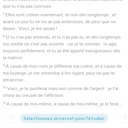
que tu n'as pas connues.
7
Elles sont créées maintenant, et non dès longtemps ; et
avant ce jour tu ne les as pas entendues, de peur que ne
disses : Voici, je les savais !
8
Et tu n'as pas entendu, et tu n'as pas su, et dès longtemps
ton oreille ne s'est pas ouverte ; car je te connais : tu agis
toujours perfidement, et tu as été appelé transgresseur dès
la matrice.
9
A cause de mon nom je différerai ma colère, et à cause de
ma louange, je me retiendrai à ton égard, pour ne pas te
retrancher.
10
Voici, je te purifierai mais non comme de l'argent : je t'ai
choisi au creuset de l'affliction.
11
A cause de moi-même, à cause de moi-même, je le ferai ;
car comment mon nom serait-il profané ? Et je ne donnerai
pas ma gloire à un autre.
Contenus
Versions
Commentaires
Strong
Dictionnaire