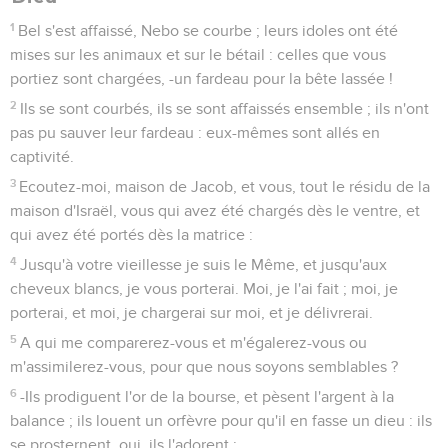
1
Bel s'est affaissé, Nebo se courbe ; leurs idoles ont été
mises sur les animaux et sur le bétail : celles que vous
portiez sont chargées, -un fardeau pour la bête lassée !
2
Ils se sont courbés, ils se sont affaissés ensemble ; ils n'ont
pas pu sauver leur fardeau : eux-mêmes sont allés en
captivité.
3
Ecoutez-moi, maison de Jacob, et vous, tout le résidu de la
maison d'Israël, vous qui avez été chargés dès le ventre, et
qui avez été portés dès la matrice :
4
Jusqu'à votre vieillesse je suis le Même, et jusqu'aux
cheveux blancs, je vous porterai. Moi, je l'ai fait ; moi, je
porterai, et moi, je chargerai sur moi, et je délivrerai.
5
A qui me comparerez-vous et m'égalerez-vous ou
m'assimilerez-vous, pour que nous soyons semblables ?
6
-Ils prodiguent l'or de la bourse, et pèsent l'argent à la
balance ; ils louent un orfèvre pour qu'il en fasse un dieu : ils
se prosternent, oui, ils l'adorent ;