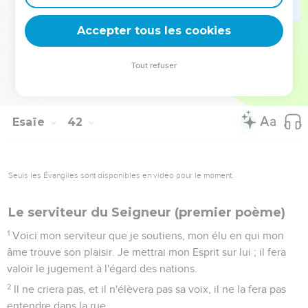
Je donnerai un messager de bonnes nouvelles !
28
Et j'ai regardé, et il n'y avait personne, -même parmi eux, -
Accepter tous les cookies
et point de conseiller, pour leur demander, et avoir d'eux
une réponse.
Tout refuser
29
Voici, tous sont la vanité, leurs oeuvres sont un néant,
leurs images de fonte sont le vent et le vide.
Esaïe
42
Seuls les Évangiles sont disponibles en vidéo pour le moment.
Le serviteur du Seigneur (premier poème)
1
Voici mon serviteur que je soutiens, mon élu en qui mon
âme trouve son plaisir. Je mettrai mon Esprit sur lui ; il fera
valoir le jugement à l'égard des nations.
2
Il ne criera pas, et il n'élèvera pas sa voix, il ne la fera pas
entendre dans la rue.