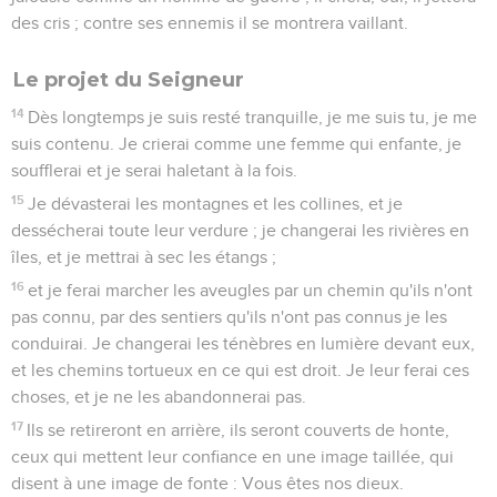
des cris ; contre ses ennemis il se montrera vaillant.
Le projet du Seigneur
14
Dès longtemps je suis resté tranquille, je me suis tu, je me
suis contenu. Je crierai comme une femme qui enfante, je
soufflerai et je serai haletant à la fois.
15
Je dévasterai les montagnes et les collines, et je
dessécherai toute leur verdure ; je changerai les rivières en
îles, et je mettrai à sec les étangs ;
16
et je ferai marcher les aveugles par un chemin qu'ils n'ont
pas connu, par des sentiers qu'ils n'ont pas connus je les
conduirai. Je changerai les ténèbres en lumière devant eux,
et les chemins tortueux en ce qui est droit. Je leur ferai ces
choses, et je ne les abandonnerai pas.
17
Ils se retireront en arrière, ils seront couverts de honte,
ceux qui mettent leur confiance en une image taillée, qui
disent à une image de fonte : Vous êtes nos dieux.