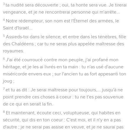
3
ta nudité sera découverte ; oui, ta honte sera vue. Je tirerai
vengeance, et je ne rencontrerai personne qui m'arrête...
4
Notre rédempteur, son nom est l'Éternel des armées, le
Saint d'Israël...
5
Assieds-toi dans le silence, et entre dans les ténèbres, fille
des Chaldéens ; car tu ne seras plus appelée maîtresse des
royaumes.
6
J'ai été courroucé contre mon peuple, j'ai profané mon
héritage, et je les ai livrés en ta main : tu n'as usé d'aucune
miséricorde envers eux ; sur l'ancien tu as fort appesanti ton
joug ;
7
et tu as dit : Je serai maîtresse pour toujours,... jusqu'à ne
point prendre ces choses à coeur : tu ne t'es pas souvenue
de ce qui en serait la fin.
8
Et maintenant, écoute ceci, voluptueuse, qui habites en
sécurité, qui dis en ton coeur : C'est moi, et il n'y en a pas
d'autre ; je ne serai pas assise en veuve, et je ne saurai pas