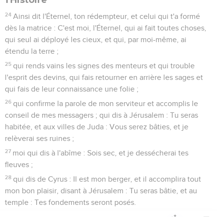
24
Ainsi dit l'Éternel, ton rédempteur, et celui qui t'a formé
dès la matrice : C'est moi, l'Éternel, qui ai fait toutes choses,
qui seul ai déployé les cieux, et qui, par moi-même, ai
étendu la terre ;
25
qui rends vains les signes des menteurs et qui trouble
l'esprit des devins, qui fais retourner en arrière les sages et
qui fais de leur connaissance une folie ;
26
qui confirme la parole de mon serviteur et accomplis le
conseil de mes messagers ; qui dis à Jérusalem : Tu seras
habitée, et aux villes de Juda : Vous serez bâties, et je
relèverai ses ruines ;
27
moi qui dis à l'abîme : Sois sec, et je dessécherai tes
fleuves ;
28
qui dis de Cyrus : Il est mon berger, et il accomplira tout
mon bon plaisir, disant à Jérusalem : Tu seras bâtie, et au
temple : Tes fondements seront posés.