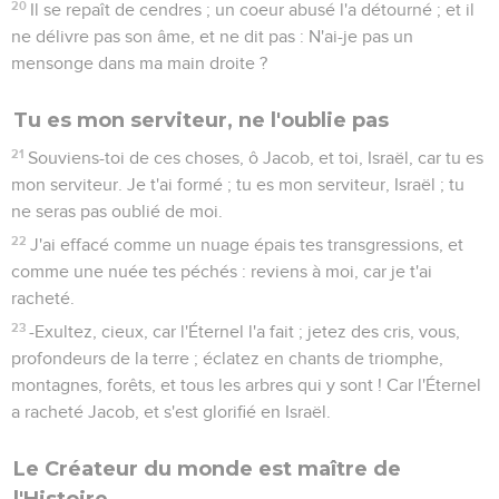
20
Il se repaît de cendres ; un coeur abusé l'a détourné ; et il
ne délivre pas son âme, et ne dit pas : N'ai-je pas un
mensonge dans ma main droite ?
Tu es mon serviteur, ne l'oublie pas
21
Souviens-toi de ces choses, ô Jacob, et toi, Israël, car tu es
mon serviteur. Je t'ai formé ; tu es mon serviteur, Israël ; tu
ne seras pas oublié de moi.
22
J'ai effacé comme un nuage épais tes transgressions, et
comme une nuée tes péchés : reviens à moi, car je t'ai
racheté.
23
-Exultez, cieux, car l'Éternel l'a fait ; jetez des cris, vous,
profondeurs de la terre ; éclatez en chants de triomphe,
montagnes, forêts, et tous les arbres qui y sont ! Car l'Éternel
a racheté Jacob, et s'est glorifié en Israël.
Le Créateur du monde est maître de
l'Histoire