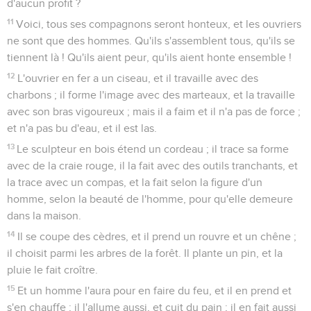
d'aucun profit ?
11
Voici, tous ses compagnons seront honteux, et les ouvriers
ne sont que des hommes. Qu'ils s'assemblent tous, qu'ils se
tiennent là ! Qu'ils aient peur, qu'ils aient honte ensemble !
12
L'ouvrier en fer a un ciseau, et il travaille avec des
charbons ; il forme l'image avec des marteaux, et la travaille
avec son bras vigoureux ; mais il a faim et il n'a pas de force ;
et n'a pas bu d'eau, et il est las.
13
Le sculpteur en bois étend un cordeau ; il trace sa forme
avec de la craie rouge, il la fait avec des outils tranchants, et
la trace avec un compas, et la fait selon la figure d'un
homme, selon la beauté de l'homme, pour qu'elle demeure
dans la maison.
14
Il se coupe des cèdres, et il prend un rouvre et un chêne ;
il choisit parmi les arbres de la forêt. Il plante un pin, et la
pluie le fait croître.
15
Et un homme l'aura pour en faire du feu, et il en prend et
s'en chauffe ; il l'allume aussi, et cuit du pain ; il en fait aussi