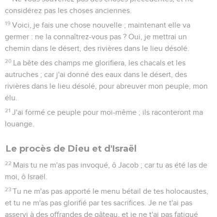
considérez pas les choses anciennes.
19
Voici, je fais une chose nouvelle ; maintenant elle va
germer : ne la connaîtrez-vous pas ? Oui, je mettrai un
chemin dans le désert, des rivières dans le lieu désolé.
20
La bête des champs me glorifiera, les chacals et les
autruches ; car j'ai donné des eaux dans le désert, des
rivières dans le lieu désolé, pour abreuver mon peuple, mon
élu.
21
J'ai formé ce peuple pour moi-même ; ils raconteront ma
louange.
Le procès de Dieu et d'Israël
22
Mais tu ne m'as pas invoqué, ô Jacob ; car tu as été las de
moi, ô Israël.
23
Tu ne m'as pas apporté le menu bétail de tes holocaustes,
et tu ne m'as pas glorifié par tes sacrifices. Je ne t'ai pas
asservi à des offrandes de gâteau, et je ne t'ai pas fatigué