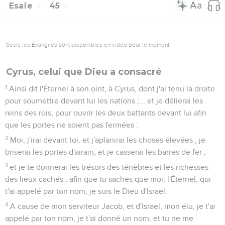
Esaïe
45
Seuls les Évangiles sont disponibles en vidéo pour le moment.
Cyrus, celui que Dieu a consacré
1
Ainsi dit l'Éternel à son oint, à Cyrus, dont j'ai tenu la droite
pour soumettre devant lui les nations ;... et je délierai les
reins des rois, pour ouvrir les deux battants devant lui afin
que les portes ne soient pas fermées :
2
Moi, j'irai devant toi, et j'aplanirai les choses élevées ; je
briserai les portes d'airain, et je casserai les barres de fer ;
3
et je te donnerai les trésors des ténèbres et les richesses
des lieux cachés ; afin que tu saches que moi, l'Éternel, qui
t'ai appelé par ton nom, je suis le Dieu d'Israël.
4
A cause de mon serviteur Jacob, et d'Israël, mon élu, je t'ai
appelé par ton nom, je t'ai donné un nom, et tu ne me