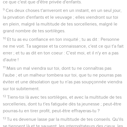
ce que c'est que d'être privée d'enfants.
9
Ces deux choses t'arriveront en un instant, en un seul jour,
la privation d'enfants et le veuvage ; elles viendront sur toi
en plein, malgré la multitude de tes sorcelleries, malgré le
grand nombre de tes sortilèges.
10
Et tu as eu confiance en ton iniquité ; tu as dit : Personne
ne me voit. Ta sagesse et ta connaissance, c'est ce qui t'a fait
errer ; et tu as dit en ton coeur : C'est moi, et il n'y en a pas
d'autre !
11
Mais un mal viendra sur toi, dont tu ne connaîtras pas
l'aube ; et un malheur tombera sur toi, que tu ne pourras pas
éviter et une désolation que tu n'as pas soupçonnée viendra
sur toi subitement.
12
Tiens-toi là avec tes sortilèges, et avec la multitude de tes
sorcelleries, dont tu t'es fatiguée dès ta jeunesse ; peut-être
pourras-tu en tirer profit, peut-être effrayeras-tu ?
13
Tu es devenue lasse par la multitude de tes conseils. Qu'ils
se tiennent là et te sauvent, les interprétateurs des cieux, les