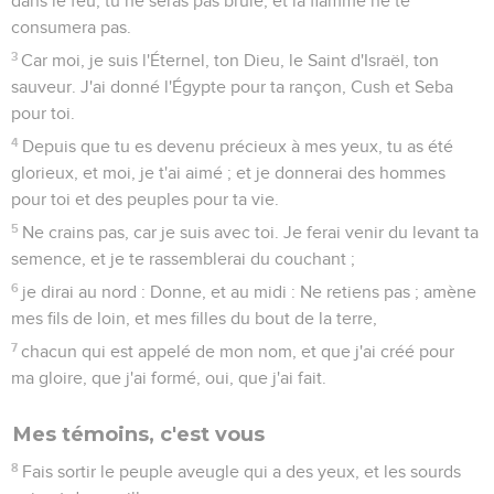
dans le feu, tu ne seras pas brûlé, et la flamme ne te
consumera pas.
3
Car moi, je suis l'Éternel, ton Dieu, le Saint d'Israël, ton
sauveur. J'ai donné l'Égypte pour ta rançon, Cush et Seba
pour toi.
4
Depuis que tu es devenu précieux à mes yeux, tu as été
glorieux, et moi, je t'ai aimé ; et je donnerai des hommes
pour toi et des peuples pour ta vie.
5
Ne crains pas, car je suis avec toi. Je ferai venir du levant ta
semence, et je te rassemblerai du couchant ;
6
je dirai au nord : Donne, et au midi : Ne retiens pas ; amène
mes fils de loin, et mes filles du bout de la terre,
7
chacun qui est appelé de mon nom, et que j'ai créé pour
ma gloire, que j'ai formé, oui, que j'ai fait.
Mes témoins, c'est vous
8
Fais sortir le peuple aveugle qui a des yeux, et les sourds