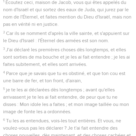
1
Écoutez ceci, maison de Jacob, vous qui êtes appelés du
nom d'Israël et qui sortez des eaux de Juda, qui jurez par le
nom de l'Éternel, et faites mention du Dieu d'Israël, mais non
pas en vérité ni en justice.
2
Car ils se nomment d'après la ville sainte, et s'appuient sur
le Dieu d'Israël : l'Éternel des armées est son nom.
3
J'ai déclaré les premières choses dès longtemps, et elles
sont sorties de ma bouche et je les ai fait entendre ; je les ai
faites subitement, et elles sont arrivées.
4
Parce que je savais que tu es obstiné, et que ton cou est
une barre de fer, et ton front, d'airain,
5
je te les ai déclarées dès longtemps ; avant qu'elles
arrivassent je te les ai fait entendre, de peur que tu ne
disses : Mon idole les a faites ; et mon image taillée ou mon
image de fonte les a ordonnées.
6
Tu les as entendues, vois-les tout entières. Et vous, ne
voulez-vous pas les déclarer ? Je t'ai fait entendre des
choses nouvelles, dès maintenant, et des choses cachées et