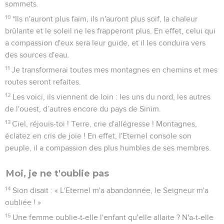
sommets.
10
*Ils n'auront plus faim, ils n'auront plus soif, la chaleur
brûlante et le soleil ne les frapperont plus. En effet, celui qui
a compassion d'eux sera leur guide, et il les conduira vers
des sources d'eau.
11
Je transformerai toutes mes montagnes en chemins et mes
routes seront refaites.
12
Les voici, ils viennent de loin : les uns du nord, les autres
de l'ouest, d’autres encore du pays de Sinim.
13
Ciel, réjouis-toi ! Terre, crie d'allégresse ! Montagnes,
éclatez en cris de joie ! En effet, l'Eternel console son
peuple, il a compassion des plus humbles de ses membres.
Moi, je ne t'oublie pas
14
Sion disait : « L'Eternel m'a abandonnée, le Seigneur m'a
oubliée ! »
15
Une femme oublie-t-elle l'enfant qu'elle allaite ? N'a-t-elle