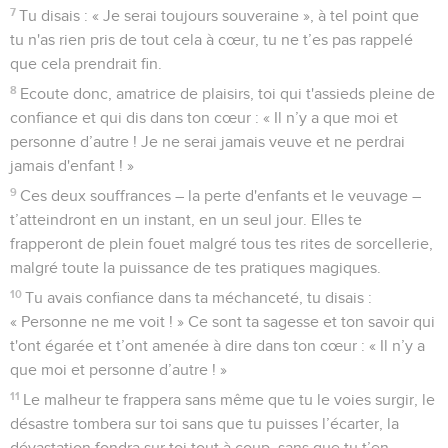
7
Tu disais : « Je serai toujours souveraine », à tel point que
tu n'as rien pris de tout cela à cœur, tu ne t’es pas rappelé
que cela prendrait fin.
8
Ecoute donc, amatrice de plaisirs, toi qui t'assieds pleine de
confiance et qui dis dans ton cœur : « Il n’y a que moi et
personne d’autre ! Je ne serai jamais veuve et ne perdrai
jamais d'enfant ! »
9
Ces deux souffrances – la perte d'enfants et le veuvage –
t’atteindront en un instant, en un seul jour. Elles te
frapperont de plein fouet malgré tous tes rites de sorcellerie,
malgré toute la puissance de tes pratiques magiques.
10
Tu avais confiance dans ta méchanceté, tu disais :
« Personne ne me voit ! » Ce sont ta sagesse et ton savoir qui
t'ont égarée et t’ont amenée à dire dans ton cœur : « Il n’y a
que moi et personne d’autre ! »
11
Le malheur te frappera sans même que tu le voies surgir, le
désastre tombera sur toi sans que tu puisses l’écarter, la
dévastation fondra sur toi tout à coup, sans que tu t’en