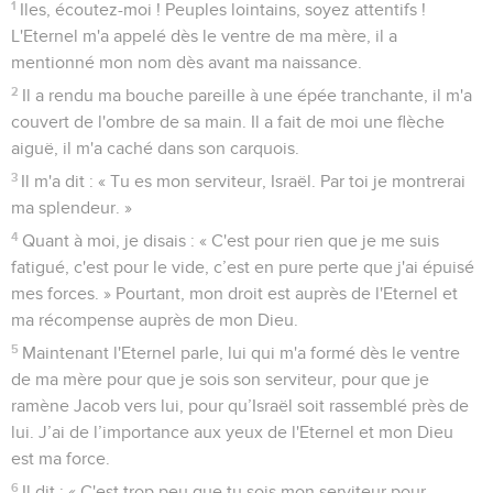
1
Iles, écoutez-moi ! Peuples lointains, soyez attentifs !
L'Eternel m'a appelé dès le ventre de ma mère, il a
mentionné mon nom dès avant ma naissance.
2
Il a rendu ma bouche pareille à une épée tranchante, il m'a
couvert de l'ombre de sa main. Il a fait de moi une flèche
aiguë, il m'a caché dans son carquois.
3
Il m'a dit : « Tu es mon serviteur, Israël. Par toi je montrerai
ma splendeur. »
4
Quant à moi, je disais : « C'est pour rien que je me suis
fatigué, c'est pour le vide, c’est en pure perte que j'ai épuisé
mes forces. » Pourtant, mon droit est auprès de l'Eternel et
ma récompense auprès de mon Dieu.
5
Maintenant l'Eternel parle, lui qui m'a formé dès le ventre
de ma mère pour que je sois son serviteur, pour que je
ramène Jacob vers lui, pour qu’Israël soit rassemblé près de
lui. J’ai de l’importance aux yeux de l'Eternel et mon Dieu
est ma force.
6
Il dit : « C'est trop peu que tu sois mon serviteur pour