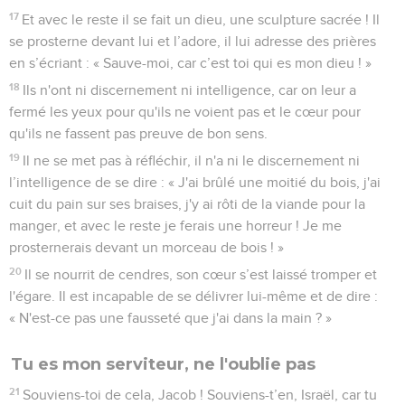
17
Et avec le reste il se fait un dieu, une sculpture sacrée ! Il
se prosterne devant lui et l’adore, il lui adresse des prières
en s’écriant : « Sauve-moi, car c’est toi qui es mon dieu ! »
18
Ils n'ont ni discernement ni intelligence, car on leur a
fermé les yeux pour qu'ils ne voient pas et le cœur pour
qu'ils ne fassent pas preuve de bon sens.
19
Il ne se met pas à réfléchir, il n'a ni le discernement ni
l’intelligence de se dire : « J'ai brûlé une moitié du bois, j'ai
cuit du pain sur ses braises, j'y ai rôti de la viande pour la
manger, et avec le reste je ferais une horreur ! Je me
prosternerais devant un morceau de bois ! »
20
Il se nourrit de cendres, son cœur s’est laissé tromper et
l'égare. Il est incapable de se délivrer lui-même et de dire :
« N'est-ce pas une fausseté que j'ai dans la main ? »
Tu es mon serviteur, ne l'oublie pas
21
Souviens-toi de cela, Jacob ! Souviens-t’en, Israël, car tu