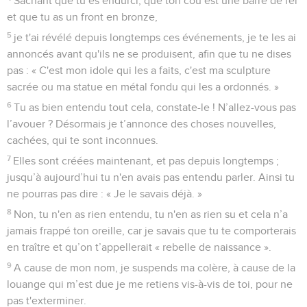
Sachant que tu es endurci, que ton cou est une barre de fer
et que tu as un front en bronze,
5
je t'ai révélé depuis longtemps ces événements, je te les ai
annoncés avant qu'ils ne se produisent, afin que tu ne dises
pas : « C'est mon idole qui les a faits, c'est ma sculpture
sacrée ou ma statue en métal fondu qui les a ordonnés. »
6
Tu as bien entendu tout cela, constate-le ! N’allez-vous pas
l’avouer ? Désormais je t’annonce des choses nouvelles,
cachées, qui te sont inconnues.
7
Elles sont créées maintenant, et pas depuis longtemps ;
jusqu’à aujourd’hui tu n'en avais pas entendu parler. Ainsi tu
ne pourras pas dire : « Je le savais déjà. »
8
Non, tu n'en as rien entendu, tu n'en as rien su et cela n’a
jamais frappé ton oreille, car je savais que tu te comporterais
en traître et qu’on t’appellerait « rebelle de naissance ».
9
A cause de mon nom, je suspends ma colère, à cause de la
louange qui m’est due je me retiens vis-à-vis de toi, pour ne
pas t'exterminer.