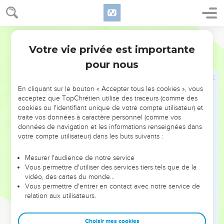
21
Le peuple que je me suis formé proclamera mes louanges.
Le procès de Dieu et d'Israël
Segond 21
22
Ce n’est pas à moi que tu as fait appel, Jacob ! Oui, tu t’es
Votre vie privée est importante
Esaïe
43
fatigué de moi, Israël !
pour nous
23
Tu ne m'as pas offert tes agneaux en holocauste et tu ne
m’as pas honoré par tes sacrifices. Je ne t'ai pas importuné
En cliquant sur le bouton « Accepter tous les cookies », vous
pour que tu me fasses des offrandes, je ne t'ai pas fatigué
acceptez que TopChrétien utilise des traceurs (comme des
cookies ou l'identifiant unique de votre compte utilisateur) et
pour recevoir de l'encens.
traite vos données à caractère personnel (comme vos
24
Tu n'as pas acheté des plantes aromatiques pour moi et tu
données de navigation et les informations renseignées dans
ne m'as pas rassasié de la graisse de tes sacrifices. Tu m'as
votre compte utilisateur) dans les buts suivants :
seulement importuné par tes péchés, tu m'as fatigué par tes
Mesurer l'audience de notre service
fautes.
Vous permettre d'utiliser des services tiers tels que de la
25
Pourtant c'est moi, moi qui efface tes transgressions à
vidéo, des cartes du monde…
Vous permettre d'entrer en contact avec notre service de
cause de moi-même, et je ne me souviendrai plus de tes
relation aux utilisateurs.
péchés.
26
Réveille mes souvenirs, plaidons ensemble, parle toi-
Choisir mes cookies