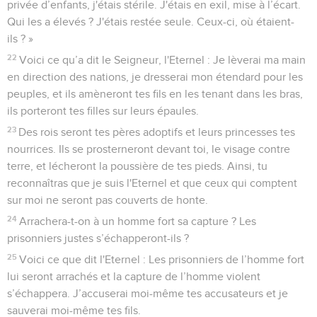
privée d’enfants, j'étais stérile. J'étais en exil, mise à l’écart.
Qui les a élevés ? J'étais restée seule. Ceux-ci, où étaient-
ils ? »
22
Voici ce qu’a dit le Seigneur, l'Eternel : Je lèverai ma main
en direction des nations, je dresserai mon étendard pour les
peuples, et ils amèneront tes fils en les tenant dans les bras,
ils porteront tes filles sur leurs épaules.
23
Des rois seront tes pères adoptifs et leurs princesses tes
nourrices. Ils se prosterneront devant toi, le visage contre
terre, et lécheront la poussière de tes pieds. Ainsi, tu
reconnaîtras que je suis l'Eternel et que ceux qui comptent
sur moi ne seront pas couverts de honte.
24
Arrachera-t-on à un homme fort sa capture ? Les
prisonniers justes s’échapperont-ils ?
25
Voici ce que dit l'Eternel : Les prisonniers de l’homme fort
lui seront arrachés et la capture de l’homme violent
s’échappera. J’accuserai moi-même tes accusateurs et je
sauverai moi-même tes fils.