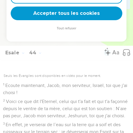
même pour te défendre !
27
Ton premier ancêtre, déjà, a péché et tes interprètes se
Accepter tous les cookies
sont rebellés contre moi.
28
Voilà pourquoi j’ai déshonoré les responsables du
Tout refuser
sanctuaire, j’ai voué Jacob à la destruction et Israël aux
insultes.
Esaïe
44
Seuls les Évangiles sont disponibles en vidéo pour le moment.
1
Ecoute maintenant, Jacob, mon serviteur, Israël, toi que j'ai
choisi !
2
Voici ce que dit l'Eternel, celui qui t'a fait et qui t'a façonné
depuis le ventre de ta mère, celui qui est ton soutien : N’aie
pas peur, Jacob mon serviteur, Jeshurun, toi que j'ai choisi.
3
En effet, je verserai de l’eau sur la terre qui a soif et des
ruisseaux sur le terrain sec ; je déverserai mon Esprit sur ta