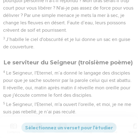
pourquoi personne n'a-t-il répondu ? Mon bras serait-il trop
court pour vous libérer ? N'ai-je pas assez de force pour vous
délivrer ? Par une simple menace je mets la mer à sec, je
change les fleuves en désert. Faute d’eau, leurs poissons
crèvent de soif et pourrissent.
3
J’habille le ciel d'obscurité et je lui donne un sac en guise
de couverture.
Le serviteur du Seigneur (troisième poème)
4
Le Seigneur, l'Eternel, m’a donné le langage des disciples
pour que je sache soutenir par la parole celui qui est abattu.
Il réveille, oui, matin après matin il réveille mon oreille pour
que j'écoute comme le font des disciples.
5
Le Seigneur, l'Eternel, m'a ouvert l'oreille, et moi, je ne me
suis pas rebellé, je n’ai pas reculé.
6
J'ai présenté mon dos à ceux qui me frappaient et mes
joues à ceux qui m'arrachaient la barbe, je n'ai pas caché
Contenus
Versions
Commentaires
Strong
Dictionnaire
mon visage aux insultes et aux crachats.