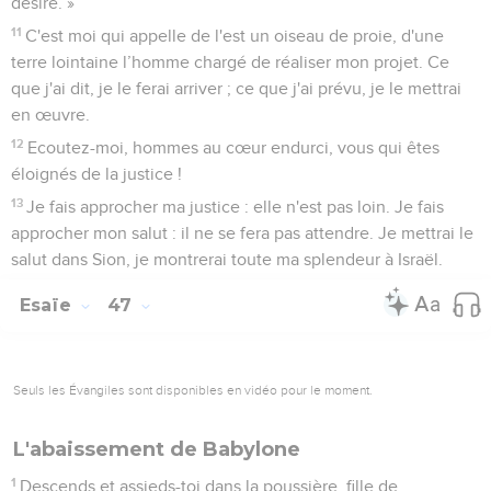
désire. »
11
C'est moi qui appelle de l'est un oiseau de proie, d'une
terre lointaine l’homme chargé de réaliser mon projet. Ce
que j'ai dit, je le ferai arriver ; ce que j'ai prévu, je le mettrai
en œuvre.
12
Ecoutez-moi, hommes au cœur endurci, vous qui êtes
éloignés de la justice !
13
Je fais approcher ma justice : elle n'est pas loin. Je fais
approcher mon salut : il ne se fera pas attendre. Je mettrai le
salut dans Sion, je montrerai toute ma splendeur à Israël.
Esaïe
47
Seuls les Évangiles sont disponibles en vidéo pour le moment.
L'abaissement de Babylone
1
Descends et assieds-toi dans la poussière, fille de