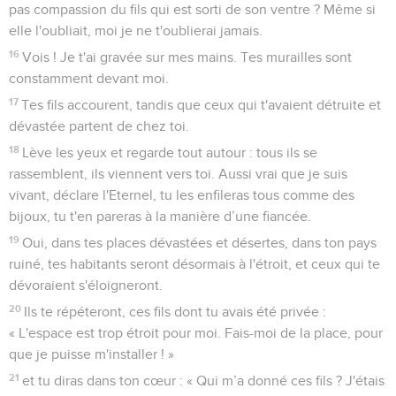
pas compassion du fils qui est sorti de son ventre ? Même si
elle l'oubliait, moi je ne t'oublierai jamais.
16
Vois ! Je t'ai gravée sur mes mains. Tes murailles sont
constamment devant moi.
17
Tes fils accourent, tandis que ceux qui t'avaient détruite et
dévastée partent de chez toi.
18
Lève les yeux et regarde tout autour : tous ils se
rassemblent, ils viennent vers toi. Aussi vrai que je suis
vivant, déclare l'Eternel, tu les enfileras tous comme des
bijoux, tu t'en pareras à la manière d’une fiancée.
19
Oui, dans tes places dévastées et désertes, dans ton pays
ruiné, tes habitants seront désormais à l'étroit, et ceux qui te
dévoraient s'éloigneront.
20
Ils te répéteront, ces fils dont tu avais été privée :
« L'espace est trop étroit pour moi. Fais-moi de la place, pour
que je puisse m'installer ! »
21
et tu diras dans ton cœur : « Qui m’a donné ces fils ? J'étais