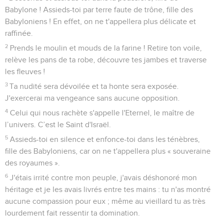
Babylone ! Assieds-toi par terre faute de trône, fille des
Babyloniens ! En effet, on ne t'appellera plus délicate et
raffinée.
2
Prends le moulin et mouds de la farine ! Retire ton voile,
relève les pans de ta robe, découvre tes jambes et traverse
les fleuves !
3
Ta nudité sera dévoilée et ta honte sera exposée.
J'exercerai ma vengeance sans aucune opposition.
4
Celui qui nous rachète s'appelle l'Eternel, le maître de
l’univers. C’est le Saint d'Israël.
5
Assieds-toi en silence et enfonce-toi dans les ténèbres,
fille des Babyloniens, car on ne t'appellera plus « souveraine
des royaumes ».
6
J'étais irrité contre mon peuple, j'avais déshonoré mon
héritage et je les avais livrés entre tes mains : tu n'as montré
aucune compassion pour eux ; même au vieillard tu as très
lourdement fait ressentir ta domination.