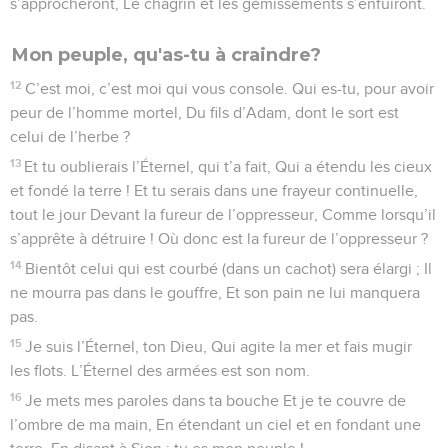
s’approcheront, Le chagrin et les gémissements s’enfuiront.
Mon peuple, qu'as-tu à craindre?
12
C’est moi, c’est moi qui vous console. Qui es-tu, pour avoir
peur de l’homme mortel, Du fils d’Adam, dont le sort est
celui de l’herbe ?
13
Et tu oublierais l’Éternel, qui t’a fait, Qui a étendu les cieux
et fondé la terre ! Et tu serais dans une frayeur continuelle,
tout le jour Devant la fureur de l’oppresseur, Comme lorsqu’il
s’apprête à détruire ! Où donc est la fureur de l’oppresseur ?
14
Bientôt celui qui est courbé (dans un cachot) sera élargi ; Il
ne mourra pas dans le gouffre, Et son pain ne lui manquera
pas.
15
Je suis l’Éternel, ton Dieu, Qui agite la mer et fais mugir
les flots. L’Éternel des armées est son nom.
16
Je mets mes paroles dans ta bouche Et je te couvre de
l’ombre de ma main, En étendant un ciel et en fondant une