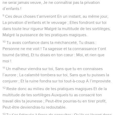
ne serai jamais veuve, Je ne connaîtrai pas la privation
d’enfants !
9
Ces deux choses t’arriveront En un instant, au même jour,
La privation d’enfants et le veuvage ; Elles fondront sur toi
dans toute leur rigueur Malgré la multitude de tes sortilèges,
Malgré la puissance de tes pratiques magiques.
10
Tu avais confiance dans ta méchanceté, Tu disais :
Personne ne me voit ! Ta sagesse et ta connaissance t’ont
tourné (la tête), Et tu disais en ton cœur : Moi, et rien que
moi !
11
Un malheur viendra sur toi, Sans que tu en connaisses
l’aurore ; La calamité tombera sur toi, Sans que tu puisses la
conjurer ; Et la ruine fondra sur toi tout-à-coup A l’improviste.
12
Reste donc au milieu de tes pratiques magiques Et de la
multitude de tes sortilèges Auxquels tu as consacré ton
travail dès ta jeunesse ; Peut-être pourras-tu en tirer profit,
Peut-être deviendras-tu redoutable.
13
Tu t’es fatiguée à force de consulter : Qu’ils se lèvent donc