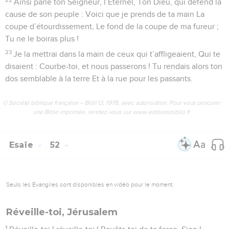
Ainsi parle ton Seigneur, l’Éternel, Ton Dieu, qui défend la
cause de son peuple : Voici que je prends de ta main La
coupe d’étourdissement, Le fond de la coupe de ma fureur ;
Tu ne le boiras plus !
23
Je la mettrai dans la main de ceux qui t’affligeaient, Qui te
disaient : Courbe-toi, et nous passerons ! Tu rendais alors ton
dos semblable à la terre Et à la rue pour les passants.
© Société biblique française – Bibli’O, 1978, avec autorisation. Pour vous procurer
une Bible imprimée, rendez-vous sur www.editionsbiblio.fr
Esaïe
52
Seuls les Évangiles sont disponibles en vidéo pour le moment.
Réveille-toi, Jérusalem
1