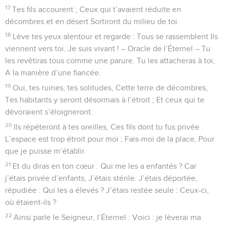
17
Tes fils accourent ; Ceux qui t’avaient réduite en
décombres et en désert Sortiront du milieu de toi.
18
Lève tes yeux alentour et regarde : Tous se rassemblent Ils
viennent vers toi. Je suis vivant ! – Oracle de l’Éternel – Tu
les revêtiras tous comme une parure. Tu les attacheras à toi,
A la manière d’une fiancée.
19
Oui, tes ruines, tes solitudes, Cette terre de décombres,
Tes habitants y seront désormais à l’étroit ; Et ceux qui te
dévoraient s’éloigneront.
20
Ils répéteront à tes oreilles, Ces fils dont tu fus privée :
L’espace est trop étroit pour moi ; Fais-moi de la place, Pour
que je puisse m’établir.
21
Et du diras en ton cœur : Qui me les a enfantés ? Car
j’étais privée d’enfants, J’étais stérile. J’étais déportée,
répudiée : Qui les a élevés ? J’étais restée seule : Ceux-ci,
où étaient-ils ?
22
Ainsi parle le Seigneur, l’Éternel : Voici : je lèverai ma