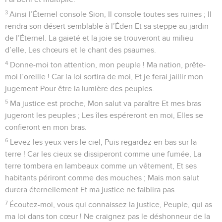
3
Ainsi l’Éternel console Sion, Il console toutes ses ruines ; Il
rendra son désert semblable à l’Éden Et sa steppe au jardin
de l’Éternel. La gaieté et la joie se trouveront au milieu
d’elle, Les chœurs et le chant des psaumes.
4
Donne-moi ton attention, mon peuple ! Ma nation, prête-
moi l’oreille ! Car la loi sortira de moi, Et je ferai jaillir mon
jugement Pour être la lumière des peuples.
5
Ma justice est proche, Mon salut va paraître Et mes bras
jugeront les peuples ; Les îles espéreront en moi, Elles se
confieront en mon bras.
6
Levez les yeux vers le ciel, Puis regardez en bas sur la
terre ! Car les cieux se dissiperont comme une fumée, La
terre tombera en lambeaux comme un vêtement, Et ses
habitants périront comme des mouches ; Mais mon salut
durera éternellement Et ma justice ne faiblira pas.
7
Écoutez-moi, vous qui connaissez la justice, Peuple, qui as
ma loi dans ton cœur ! Ne craignez pas le déshonneur de la