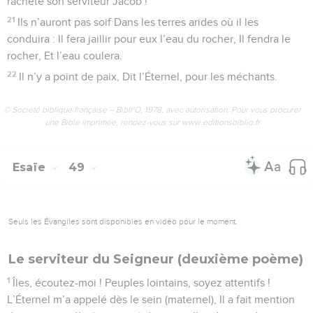
racheté son serviteur Jacob !
21
Ils n’auront pas soif Dans les terres arides où il les
conduira : Il fera jaillir pour eux l’eau du rocher, Il fendra le
rocher, Et l’eau coulera.
22
Il n’y a point de paix, Dit l’Éternel, pour les méchants.
© Société biblique française – Bibli’O, 1978, avec autorisation. Pour vous procurer
une Bible imprimée, rendez-vous sur www.editionsbiblio.fr
Esaïe
49
Seuls les Évangiles sont disponibles en vidéo pour le moment.
Le serviteur du Seigneur (deuxième poème)
1
Îles, écoutez-moi ! Peuples lointains, soyez attentifs !
L’Éternel m’a appelé dès le sein (maternel), Il a fait mention