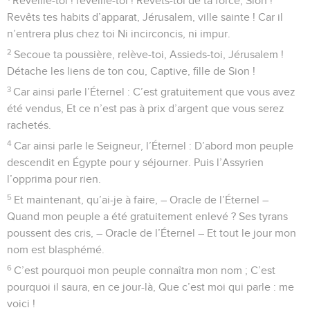
Réveille-toi ! réveille-toi ! Revêts-toi de ta force, Sion !
Revêts tes habits d’apparat, Jérusalem, ville sainte ! Car il
n’entrera plus chez toi Ni incirconcis, ni impur.
2
Secoue ta poussière, relève-toi, Assieds-toi, Jérusalem !
Détache les liens de ton cou, Captive, fille de Sion !
3
Car ainsi parle l’Éternel : C’est gratuitement que vous avez
été vendus, Et ce n’est pas à prix d’argent que vous serez
rachetés.
4
Car ainsi parle le Seigneur, l’Éternel : D’abord mon peuple
descendit en Égypte pour y séjourner. Puis l’Assyrien
l’opprima pour rien.
5
Et maintenant, qu’ai-je à faire, – Oracle de l’Éternel –
Quand mon peuple a été gratuitement enlevé ? Ses tyrans
poussent des cris, – Oracle de l’Éternel – Et tout le jour mon
nom est blasphémé.
6
C’est pourquoi mon peuple connaîtra mon nom ; C’est
pourquoi il saura, en ce jour-là, Que c’est moi qui parle : me
voici !