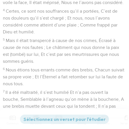
voile la face, Il était méprisé, Nous ne l’avons pas considéré.
4
Certes, ce sont nos souffrances qu’il a portées, C’est de
nos douleurs qu’il s’est chargé ; Et nous, nous l’avons
considéré comme atteint d’une plaie ; Comme frappé par
Dieu et humilié.
5
Mais il était transpercé à cause de nos crimes, Écrasé à
cause de nos fautes ; Le châtiment qui nous donne la paix
est (tombé) sur lui, Et c’est par ses meurtrissures que nous
sommes guéris.
6
Nous étions tous errants comme des brebis, Chacun suivait
sa propre voie ; Et l’Éternel a fait retomber sur lui la faute de
nous tous.
7
Il a été maltraité, il s’est humilié Et n’a pas ouvert la
bouche, Semblable à l’agneau qu’on mène à la boucherie, A
une brebis muette devant ceux qui la tondent ; Il n’a pas
ouvert la bouche.
8
Il a été emporté par la violence et le jugement ; Dans sa
Contenus
Versions
Commentaires
Strong
Dictionnaire
génération qui s’est soucié De ce qu’il était retranché De la