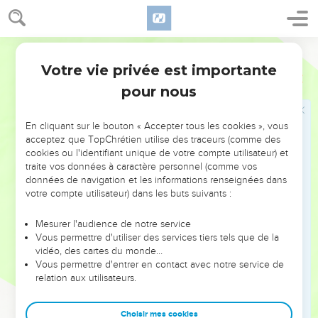
20
Assemblez-vous et venez, Approchez ensemble,
Rescapés des nations ! Ils n’ont pas de connaissance, Ceux
qui portent le bois de leur statue Et qui intercèdent auprès
Segond 1978 (Colombe)
d’un dieu Qui ne peut les sauver.
Votre vie privée est importante
Esaïe
45
21
Annoncez-le et présentez (vos arguments) ! Qu’ils
pour nous
prennent conseil les uns des autres ! Qui a fait entendre cela
depuis les origines Et depuis lors les a annoncées ? N’est-ce
En cliquant sur le bouton « Accepter tous les cookies », vous
pas moi, l’Éternel ? En dehors de moi, il n’y a point de Dieu,
acceptez que TopChrétien utilise des traceurs (comme des
Un Dieu juste et qui sauve, A part moi, il n’y en a aucun.
cookies ou l'identifiant unique de votre compte utilisateur) et
traite vos données à caractère personnel (comme vos
22
Tournez-vous vers moi et soyez sauvés, Vous, tous les
données de navigation et les informations renseignées dans
confins de la terre ! Car je suis Dieu, Et il n’y en a point
votre compte utilisateur) dans les buts suivants :
d’autre.
23
Je le jure par moi-même, De ma bouche sort ce qui est
Mesurer l'audience de notre service
Vous permettre d'utiliser des services tiers tels que de la
juste, Une parole qui ne sera pas révoquée : Tout genou
vidéo, des cartes du monde…
fléchira devant moi, Toute langue prêtera serment par moi.
Vous permettre d'entrer en contact avec notre service de
24
relation aux utilisateurs.
En l’Éternel seul, dira-t-on, (Résident) pour moi les actes
de justice et la force ; A lui viendront, honteux, Tous ceux
qui étaient en rage contre lui.
Choisir mes cookies