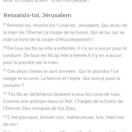
terre, En disant à Sion : tu es mon peuple !
Ressaisis-toi, Jérusalem
17
Réveille-toi, réveille-toi ! Lève-toi, Jérusalem, Qui as bu de
la main de l’Éternel La coupe de sa fureur, Qui as bu, qui as
vidé Le fond de la coupe d’étourdissement !
18
De tous les fils qu’elle a enfantés, Il n’y en a aucun pour la
conduire. De tous les fils qu’elle a élevés Il n’y en a aucun
pour la prendre par la main.
19
Ces deux choses te sont arrivées : Qui te plaindra ? Le
ravage et la ruine, La famine et l’épée. Qui suis-je pour te
consoler ?
20
Tes fils en défaillance Gisaient à tous les coins de rues,
Comme une antilope dans un filet, Chargés de la fureur de
l’Éternel, Des menaces de ton Dieu.
21
C’est pourquoi, écoute ceci, malheureuse, Ivre, mais non
de vin !
22