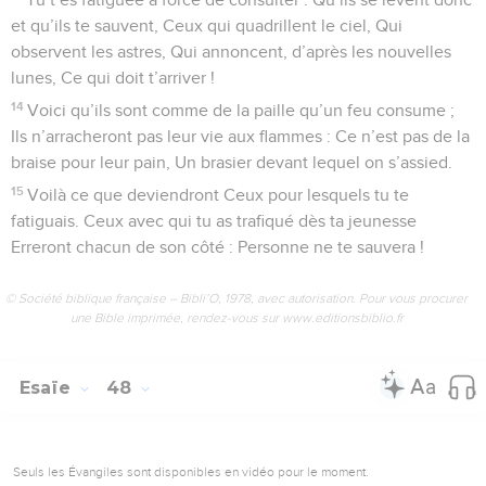
et qu’ils te sauvent, Ceux qui quadrillent le ciel, Qui
observent les astres, Qui annoncent, d’après les nouvelles
lunes, Ce qui doit t’arriver !
14
Voici qu’ils sont comme de la paille qu’un feu consume ;
Ils n’arracheront pas leur vie aux flammes : Ce n’est pas de la
braise pour leur pain, Un brasier devant lequel on s’assied.
15
Voilà ce que deviendront Ceux pour lesquels tu te
fatiguais. Ceux avec qui tu as trafiqué dès ta jeunesse
Erreront chacun de son côté : Personne ne te sauvera !
© Société biblique française – Bibli’O, 1978, avec autorisation. Pour vous procurer
une Bible imprimée, rendez-vous sur www.editionsbiblio.fr
Esaïe
48
Seuls les Évangiles sont disponibles en vidéo pour le moment.