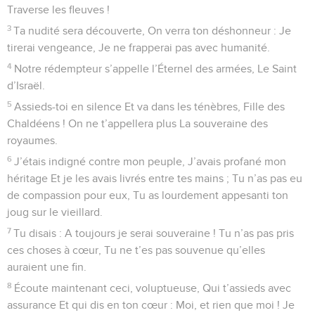
Traverse les fleuves !
3
Ta nudité sera découverte, On verra ton déshonneur : Je
tirerai vengeance, Je ne frapperai pas avec humanité.
4
Notre rédempteur s’appelle l’Éternel des armées, Le Saint
d’Israël.
5
Assieds-toi en silence Et va dans les ténèbres, Fille des
Chaldéens ! On ne t’appellera plus La souveraine des
royaumes.
6
J’étais indigné contre mon peuple, J’avais profané mon
héritage Et je les avais livrés entre tes mains ; Tu n’as pas eu
de compassion pour eux, Tu as lourdement appesanti ton
joug sur le vieillard.
7
Tu disais : A toujours je serai souveraine ! Tu n’as pas pris
ces choses à cœur, Tu ne t’es pas souvenue qu’elles
auraient une fin.
8
Écoute maintenant ceci, voluptueuse, Qui t’assieds avec
assurance Et qui dis en ton cœur : Moi, et rien que moi ! Je