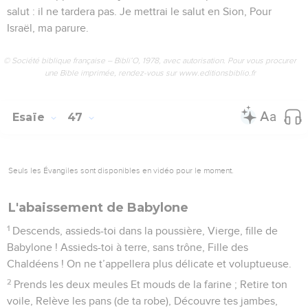
salut : il ne tardera pas. Je mettrai le salut en Sion, Pour
Israël, ma parure.
© Société biblique française – Bibli’O, 1978, avec autorisation. Pour vous procurer
une Bible imprimée, rendez-vous sur www.editionsbiblio.fr
Esaïe
47
Seuls les Évangiles sont disponibles en vidéo pour le moment.
L'abaissement de Babylone
1
Descends, assieds-toi dans la poussière, Vierge, fille de
Babylone ! Assieds-toi à terre, sans trône, Fille des
Chaldéens ! On ne t’appellera plus délicate et voluptueuse.
2
Prends les deux meules Et mouds de la farine ; Retire ton
voile, Relève les pans (de ta robe), Découvre tes jambes,