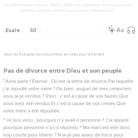
© Société biblique française – Bibli’O, 1978, avec autorisation. Pour vous procurer
une Bible imprimée, rendez-vous sur www.editionsbiblio.fr
Esaïe
50
Seuls les Évangiles sont disponibles en vidéo pour le moment.
Pas de divorce entre Dieu et son peuple
1
Ainsi parle l’Éternel : Où est la lettre de divorce Par laquelle
j’ai répudié votre mère ? Ou bien, auquel de mes créanciers
vous ai-je vendus ? Voici : c’est à cause de vos fautes Que
vous avez été vendus Et c’est à cause de vos crimes Que
votre mère a été répudiée.
2
Je suis venu : pourquoi n’y avait-il personne ? J’ai appelé :
pourquoi personne n’a-t-il répondu ? Ma main est-elle donc
trop courte pour libérer ? N’ai-je pas assez de force pour