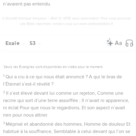
n’avaient pas entendu.
© Société biblique française – Bibli’O, 1978, avec autorisation. Pour vous procurer
une Bible imprimée, rendez-vous sur www.editionsbiblio.fr
Esaïe
53
Seuls les Évangiles sont disponibles en vidéo pour le moment.
1
Qui a cru à ce qui nous était annoncé ? A qui le bras de
l’Éternel s’est-il révélé ?
2
Il s’est élevé devant lui comme un rejeton, Comme une
racine qui sort d’une terre assoiffée ; Il n’avait ni apparence,
ni éclat Pour que nous le regardions, Et son aspect n’avait
rien pour nous attirer.
3
Méprisé et abandonné des hommes, Homme de douleur Et
habitué à la souffrance, Semblable à celui devant qui l’on se