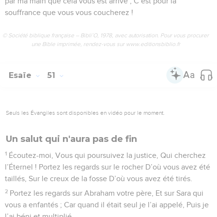
par ma main que cela vous est arrivé ; C’est pour la
souffrance que vous vous coucherez !
© Société biblique française – Bibli’O, 1978, avec autorisation. Pour vous procurer
une Bible imprimée, rendez-vous sur www.editionsbiblio.fr
Esaïe
51
Seuls les Évangiles sont disponibles en vidéo pour le moment.
Un salut qui n'aura pas de fin
1
Écoutez-moi, Vous qui poursuivez la justice, Qui cherchez
l’Éternel ! Portez les regards sur le rocher D’où vous avez été
taillés, Sur le creux de la fosse D’où vous avez été tirés.
2
Portez les regards sur Abraham votre père, Et sur Sara qui
vous a enfantés ; Car quand il était seul je l’ai appelé, Puis je
l’ai béni et multiplié.