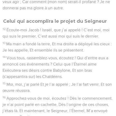
veux agir ; Car comment (mon nom) serait-il profané ? Je ne
donnerai pas ma gloire à un autre.
Celui qui accomplira le projet du Seigneur
12
Écoute-moi Jacob ! Israël, que j’ai appelé ! C’est moi, moi
qui suis le premier, C’est aussi moi qui suis le dernier.
13
Ma main a fondé la terre, Et ma droite a déployé les cieux :
Je les appelle, Et ensemble ils se présentent.
14
Vous tous, rassemblez-vous, écoutez ! Qui d’entre eux a
annoncé ces événements ? Celui que l’Éternel aime
Exécutera ses désirs contre Babylone, Et son bras
(s’appesantira sur) les Chaldéens.
15
Moi, moi, j’ai parlé Et je l’ai appelé ; Je l’ai fait venir, Et son
œuvre réussira.
16
Approchez-vous de moi, écoutez ! Dès le commencement,
je n’ai point parlé en cachette, Dès l’origine de ces choses,
j’étais là. Et maintenant, le Seigneur, l’Éternel, M’a envoyé