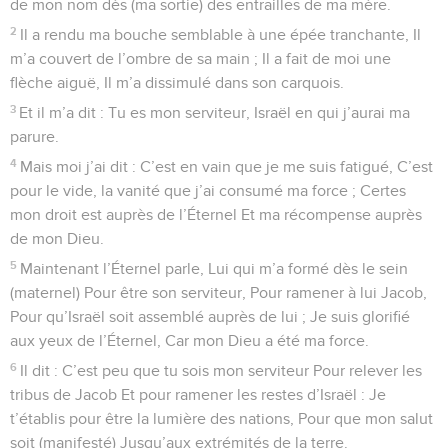
de mon nom dès (ma sortie) des entrailles de ma mère.
2
Il a rendu ma bouche semblable à une épée tranchante, Il
m’a couvert de l’ombre de sa main ; Il a fait de moi une
flèche aiguë, Il m’a dissimulé dans son carquois.
3
Et il m’a dit : Tu es mon serviteur, Israël en qui j’aurai ma
parure.
4
Mais moi j’ai dit : C’est en vain que je me suis fatigué, C’est
pour le vide, la vanité que j’ai consumé ma force ; Certes
mon droit est auprès de l’Éternel Et ma récompense auprès
de mon Dieu.
5
Maintenant l’Éternel parle, Lui qui m’a formé dès le sein
(maternel) Pour être son serviteur, Pour ramener à lui Jacob,
Pour qu’Israël soit assemblé auprès de lui ; Je suis glorifié
aux yeux de l’Éternel, Car mon Dieu a été ma force.
6
Il dit : C’est peu que tu sois mon serviteur Pour relever les
tribus de Jacob Et pour ramener les restes d’Israël : Je
t’établis pour être la lumière des nations, Pour que mon salut
soit (manifesté) Jusqu’aux extrémités de la terre.