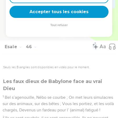
25
Par l’Éternel seront justifiés Et se glorifieront Tous les
Accepter tous les cookies
descendants d’Israël.
© Société biblique française – Bibli’O, 1978, avec autorisation. Pour vous procurer
Tout refuser
une Bible imprimée, rendez-vous sur www.editionsbiblio.fr
Esaïe
46
Seuls les Évangiles sont disponibles en vidéo pour le moment.
Les faux dieux de Babylone face au vrai
Dieu
1
Bel s’agenouille, Nébo se courbe ; On met leurs simulacres
sur des animaux, sur des bêtes ; Vous les portiez, et les voilà
chargés, Devenus un fardeau pour l’ (animal) fatigué !
2
Ils se sont courbés, il se sont agenouillés, Ils ne peuvent