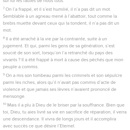
sur lui les fautes de nous tous.
7
On l’a frappé, et il s’est humilié, il n’a pas dit un mot.
Semblable à un agneau mené à l’abattoir, tout comme la
brebis muette devant ceux qui la tondent, il n’a pas dit un
mot.
8
Il a été arraché à la vie par la contrainte, suite à un
jugement. Et qui, parmi les gens de sa génération, s’est
soucié de son sort, lorsqu’on l’a retranché du pays des
vivants ? Il a été frappé à mort à cause des péchés que mon
peuple a commis.
9
On a mis son tombeau parmi les criminels et son sépulcre
parmi les riches, alors qu’il n’avait pas commis d’acte de
violence et que jamais ses lèvres n’avaient prononcé de
mensonge.
10
Mais il a plu à Dieu de le briser par la souffrance. Bien que
toi, Dieu, tu aies livré sa vie en sacrifice de réparation, il verra
une descendance. Il vivra de longs jours et il accomplira
avec succès ce que désire l’Eternel.