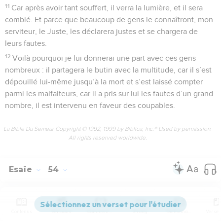
11
Car après avoir tant souffert, il verra la lumière, et il sera
comblé. Et parce que beaucoup de gens le connaîtront, mon
serviteur, le Juste, les déclarera justes et se chargera de
leurs fautes.
12
Voilà pourquoi je lui donnerai une part avec ces gens
nombreux : il partagera le butin avec la multitude, car il s’est
dépouillé lui-même jusqu’à la mort et s’est laissé compter
parmi les malfaiteurs, car il a pris sur lui les fautes d’un grand
nombre, il est intervenu en faveur des coupables.
La Bible Du Semeur Copyright © 1992, 1999 by Biblica, Inc.® Used by permission.
All rights reserved worldwide.
Esaïe
54
Seuls les Évangiles sont disponibles en vidéo pour le moment.
Contenus
Versions
Commentaires
Strong
Dictionnaire