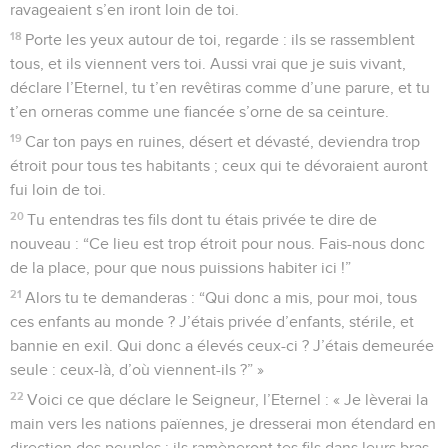
ravageaient s’en iront loin de toi.
18
Porte les yeux autour de toi, regarde : ils se rassemblent
tous, et ils viennent vers toi. Aussi vrai que je suis vivant,
déclare l’Eternel, tu t’en revêtiras comme d’une parure, et tu
t’en orneras comme une fiancée s’orne de sa ceinture.
19
Car ton pays en ruines, désert et dévasté, deviendra trop
étroit pour tous tes habitants ; ceux qui te dévoraient auront
fui loin de toi.
20
Tu entendras tes fils dont tu étais privée te dire de
nouveau : “Ce lieu est trop étroit pour nous. Fais-nous donc
de la place, pour que nous puissions habiter ici !”
21
Alors tu te demanderas : “Qui donc a mis, pour moi, tous
ces enfants au monde ? J’étais privée d’enfants, stérile, et
bannie en exil. Qui donc a élevés ceux-ci ? J’étais demeurée
seule : ceux-là, d’où viennent-ils ?” »
22
Voici ce que déclare le Seigneur, l’Eternel : « Je lèverai la
main vers les nations païennes, je dresserai mon étendard en
direction des peuples : ils ramèneront tes fils dans leurs bras,