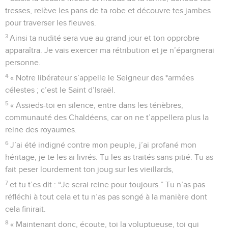
tresses, relève les pans de ta robe et découvre tes jambes
pour traverser les fleuves.
3
Ainsi ta nudité sera vue au grand jour et ton opprobre
apparaîtra. Je vais exercer ma rétribution et je n’épargnerai
personne.
4
« Notre libérateur s’appelle le Seigneur des *armées
célestes ; c’est le Saint d’Israël.
5
« Assieds-toi en silence, entre dans les ténèbres,
communauté des Chaldéens, car on ne t’appellera plus la
reine des royaumes.
6
J’ai été indigné contre mon peuple, j’ai profané mon
héritage, je te les ai livrés. Tu les as traités sans pitié. Tu as
fait peser lourdement ton joug sur les vieillards,
7
et tu t’es dit : “Je serai reine pour toujours.” Tu n’as pas
réfléchi à tout cela et tu n’as pas songé à la manière dont
cela finirait.
8
« Maintenant donc, écoute, toi la voluptueuse, toi qui