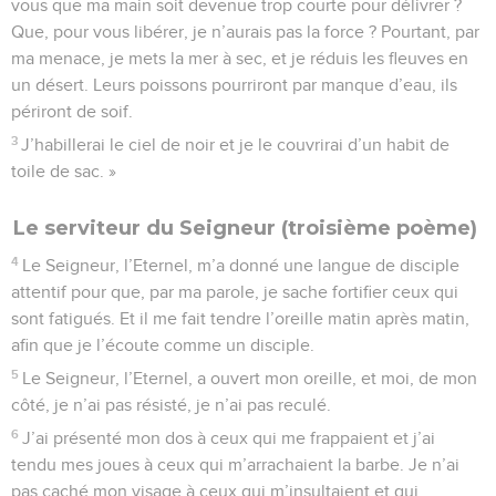
vous que ma main soit devenue trop courte pour délivrer ?
Que, pour vous libérer, je n’aurais pas la force ? Pourtant, par
ma menace, je mets la mer à sec, et je réduis les fleuves en
un désert. Leurs poissons pourriront par manque d’eau, ils
périront de soif.
3
J’habillerai le ciel de noir et je le couvrirai d’un habit de
toile de sac. »
Le serviteur du Seigneur (troisième poème)
4
Le Seigneur, l’Eternel, m’a donné une langue de disciple
attentif pour que, par ma parole, je sache fortifier ceux qui
sont fatigués. Et il me fait tendre l’oreille matin après matin,
afin que je l’écoute comme un disciple.
5
Le Seigneur, l’Eternel, a ouvert mon oreille, et moi, de mon
côté, je n’ai pas résisté, je n’ai pas reculé.
6
J’ai présenté mon dos à ceux qui me frappaient et j’ai
tendu mes joues à ceux qui m’arrachaient la barbe. Je n’ai
pas caché mon visage à ceux qui m’insultaient et qui