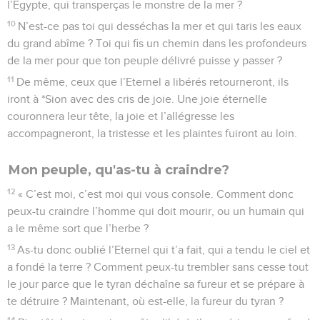
l’Egypte, qui transperças le monstre de la mer ?
10
N’est-ce pas toi qui desséchas la mer et qui taris les eaux
du grand abîme ? Toi qui fis un chemin dans les profondeurs
de la mer pour que ton peuple délivré puisse y passer ?
11
De même, ceux que l’Eternel a libérés retourneront, ils
iront à *Sion avec des cris de joie. Une joie éternelle
couronnera leur tête, la joie et l’allégresse les
accompagneront, la tristesse et les plaintes fuiront au loin.
Mon peuple, qu'as-tu à craindre?
12
« C’est moi, c’est moi qui vous console. Comment donc
peux-tu craindre l’homme qui doit mourir, ou un humain qui
a le même sort que l’herbe ?
13
As-tu donc oublié l’Eternel qui t’a fait, qui a tendu le ciel et
a fondé la terre ? Comment peux-tu trembler sans cesse tout
le jour parce que le tyran déchaîne sa fureur et se prépare à
te détruire ? Maintenant, où est-elle, la fureur du tyran ?
14