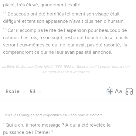
placé, très élevé, grandement exalté.
14
Beaucoup ont été horrifiés tellement son visage était
défiguré et tant son apparence n’avait plus rien d’humain.
15
Car il accomplira le rite de l’aspersion pour beaucoup de
nations. Les rois, à son sujet, resteront bouche close, car ils
verront eux-mêmes ce qui ne leur avait pas été raconté, ils
comprendront ce qui ne leur avait pas été annoncé.
La Bible Du Semeur Copyright © 1992, 1999 by Biblica, Inc.® Used by permission.
All rights reserved worldwide.
Esaïe
53
Seuls les Évangiles sont disponibles en vidéo pour le moment.
1
Qui a cru à notre message ? A qui a été révélée la
puissance de l’Eternel ?