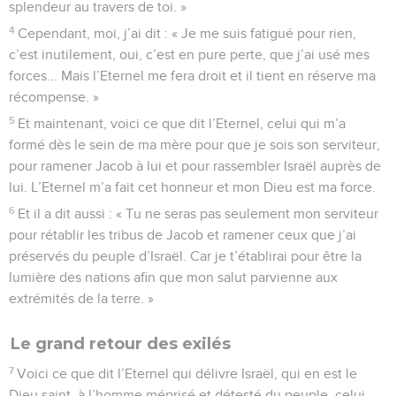
splendeur au travers de toi. »
4
Cependant, moi, j’ai dit : « Je me suis fatigué pour rien,
c’est inutilement, oui, c’est en pure perte, que j’ai usé mes
forces... Mais l’Eternel me fera droit et il tient en réserve ma
récompense. »
5
Et maintenant, voici ce que dit l’Eternel, celui qui m’a
formé dès le sein de ma mère pour que je sois son serviteur,
pour ramener Jacob à lui et pour rassembler Israël auprès de
lui. L’Eternel m’a fait cet honneur et mon Dieu est ma force.
6
Et il a dit aussi : « Tu ne seras pas seulement mon serviteur
pour rétablir les tribus de Jacob et ramener ceux que j’ai
préservés du peuple d’Israël. Car je t’établirai pour être la
lumière des nations afin que mon salut parvienne aux
extrémités de la terre. »
Le grand retour des exilés
7
Voici ce que dit l’Eternel qui délivre Israël, qui en est le
Dieu saint, à l’homme méprisé et détesté du peuple, celui