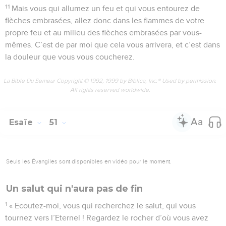
11
Mais vous qui allumez un feu et qui vous entourez de
flèches embrasées, allez donc dans les flammes de votre
propre feu et au milieu des flèches embrasées par vous-
mêmes. C’est de par moi que cela vous arrivera, et c’est dans
la douleur que vous vous coucherez.
La Bible Du Semeur Copyright © 1992, 1999 by Biblica, Inc.® Used by permission.
All rights reserved worldwide.
Esaïe
51
Seuls les Évangiles sont disponibles en vidéo pour le moment.
Un salut qui n'aura pas de fin
1
« Ecoutez-moi, vous qui recherchez le salut, qui vous
tournez vers l’Eternel ! Regardez le rocher d’où vous avez