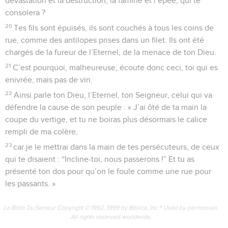
dévastation et la destruction, la famine et l’épée, qui te
consolera ?
20
Tes fils sont épuisés, ils sont couchés à tous les coins de
rue, comme des antilopes prises dans un filet. Ils ont été
chargés de la fureur de l’Eternel, de la menace de ton Dieu.
21
C’est pourquoi, malheureuse, écoute donc ceci, toi qui es
enivrée, mais pas de vin.
22
Ainsi parle ton Dieu, l’Eternel, ton Seigneur, celui qui va
défendre la cause de son peuple : « J’ai ôté de ta main la
coupe du vertige, et tu ne boiras plus désormais le calice
rempli de ma colère,
23
car je le mettrai dans la main de tes persécuteurs, de ceux
qui te disaient : “Incline-toi, nous passerons !” Et tu as
présenté ton dos pour qu’on le foule comme une rue pour
les passants. »
La Bible Du Semeur Copyright © 1992, 1999 by Biblica, Inc.® Used by permission.
All rights reserved worldwide.