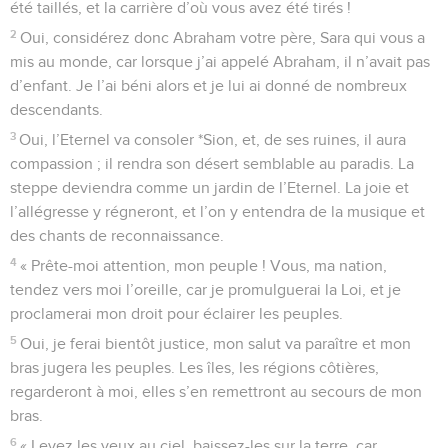
été taillés, et la carrière d’où vous avez été tirés !
2
Oui, considérez donc Abraham votre père, Sara qui vous a
mis au monde, car lorsque j’ai appelé Abraham, il n’avait pas
d’enfant. Je l’ai béni alors et je lui ai donné de nombreux
descendants.
3
Oui, l’Eternel va consoler *Sion, et, de ses ruines, il aura
compassion ; il rendra son désert semblable au paradis. La
steppe deviendra comme un jardin de l’Eternel. La joie et
l’allégresse y régneront, et l’on y entendra de la musique et
des chants de reconnaissance.
4
« Prête-moi attention, mon peuple ! Vous, ma nation,
tendez vers moi l’oreille, car je promulguerai la Loi, et je
proclamerai mon droit pour éclairer les peuples.
5
Oui, je ferai bientôt justice, mon salut va paraître et mon
bras jugera les peuples. Les îles, les régions côtières,
regarderont à moi, elles s’en remettront au secours de mon
bras.
6
« Levez les yeux au ciel, baissez-les sur la terre, car,