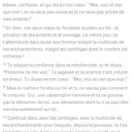
trônes, confiante, et qui dis en ton cœur : “Moi, moi et rien
que moi ! Je ne serai pas veuve et je ne serai pas privée de
mes enfants !”
9
Eh bien, ces deux maux-là, fondront soudain sur toi : la
privation de tes enfants et le veuvage. Le même jour, ils
t’atteindront dans toute leur horreur malgré la multitude de
tes enchantements, malgré tes sortilèges dont le nombre est
immense !
10
Tu plaçais ta confiance dans ta méchanceté, tu te disais :
“Personne ne me voit.” Ta sagesse et ta science t’ont induite
en erreur. Tu disais en ton cœur : “Moi, moi et rien que moi !”
11
Mais le malheur fondra sur toi et tu ne sauras pas comment
le conjurer. Oui, une catastrophe t’arrivera et tu ne pourras
pas la détourner de toi, une dévastation dont tu n’as pas idée
viendra subitement sur toi.
12
Continue donc avec tes sortilèges, avec la multitude de
tes enchantements pour lesquels, depuis ta jeunesse, tu t’es