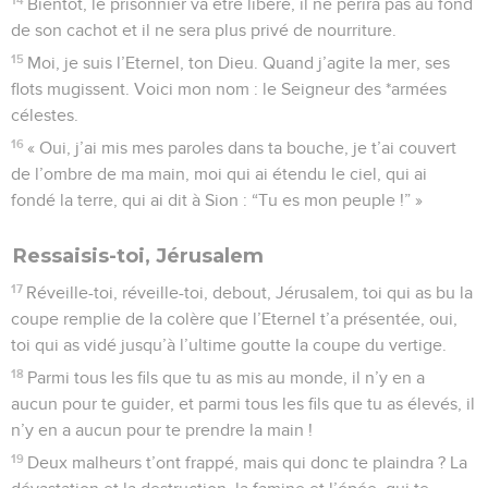
Bientôt, le prisonnier va être libéré, il ne périra pas au fond
de son cachot et il ne sera plus privé de nourriture.
15
Moi, je suis l’Eternel, ton Dieu. Quand j’agite la mer, ses
flots mugissent. Voici mon nom : le Seigneur des *armées
célestes.
16
« Oui, j’ai mis mes paroles dans ta bouche, je t’ai couvert
de l’ombre de ma main, moi qui ai étendu le ciel, qui ai
fondé la terre, qui ai dit à Sion : “Tu es mon peuple !” »
Ressaisis-toi, Jérusalem
17
Réveille-toi, réveille-toi, debout, Jérusalem, toi qui as bu la
coupe remplie de la colère que l’Eternel t’a présentée, oui,
toi qui as vidé jusqu’à l’ultime goutte la coupe du vertige.
18
Parmi tous les fils que tu as mis au monde, il n’y en a
aucun pour te guider, et parmi tous les fils que tu as élevés, il
n’y en a aucun pour te prendre la main !
19
Deux malheurs t’ont frappé, mais qui donc te plaindra ? La