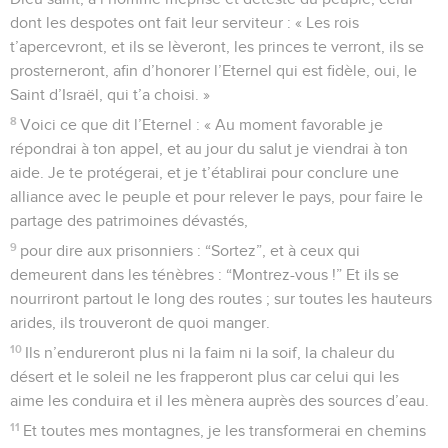
dont les despotes ont fait leur serviteur : « Les rois
t’apercevront, et ils se lèveront, les princes te verront, ils se
prosterneront, afin d’honorer l’Eternel qui est fidèle, oui, le
Saint d’Israël, qui t’a choisi. »
8
Voici ce que dit l’Eternel : « Au moment favorable je
répondrai à ton appel, et au jour du salut je viendrai à ton
aide. Je te protégerai, et je t’établirai pour conclure une
alliance avec le peuple et pour relever le pays, pour faire le
partage des patrimoines dévastés,
9
pour dire aux prisonniers : “Sortez”, et à ceux qui
demeurent dans les ténèbres : “Montrez-vous !” Et ils se
nourriront partout le long des routes ; sur toutes les hauteurs
arides, ils trouveront de quoi manger.
10
Ils n’endureront plus ni la faim ni la soif, la chaleur du
désert et le soleil ne les frapperont plus car celui qui les
aime les conduira et il les mènera auprès des sources d’eau.
11
Et toutes mes montagnes, je les transformerai en chemins