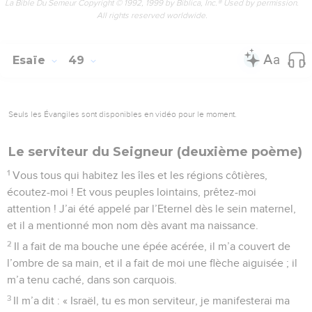
La Bible Du Semeur Copyright © 1992, 1999 by Biblica, Inc.® Used by permission.
All rights reserved worldwide.
Esaïe
49
Seuls les Évangiles sont disponibles en vidéo pour le moment.
Le serviteur du Seigneur (deuxième poème)
1
Vous tous qui habitez les îles et les régions côtières,
écoutez-moi ! Et vous peuples lointains, prêtez-moi
attention ! J’ai été appelé par l’Eternel dès le sein maternel,
et il a mentionné mon nom dès avant ma naissance.
2
Il a fait de ma bouche une épée acérée, il m’a couvert de
l’ombre de sa main, et il a fait de moi une flèche aiguisée ; il
m’a tenu caché, dans son carquois.
3
Il m’a dit : « Israël, tu es mon serviteur, je manifesterai ma