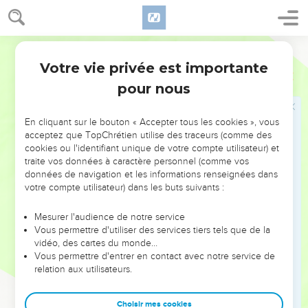
La délivrance n'est pas loin
8
Rappelez-vous cela et reprenez courage, vous qui vous
Semeur
êtes révoltés, repentez-vous donc de ces choses du fond du
Votre vie privée est importante
Esaïe
46
cœur !
pour nous
9
« Rappelez-vous les événements du passé, ceux
d’autrefois, car c’est moi qui suis Dieu, il n’y en a pas d’autre.
En cliquant sur le bouton « Accepter tous les cookies », vous
Oui, moi seul, je suis Dieu, et comparé à moi il n’y a que
acceptez que TopChrétien utilise des traceurs (comme des
néant.
cookies ou l'identifiant unique de votre compte utilisateur) et
traite vos données à caractère personnel (comme vos
10
Dès le commencement, j’annonce l’avenir, et longtemps à
données de navigation et les informations renseignées dans
l’avance ce qui n’est pas encore. C’est moi qui dis, et mon
votre compte utilisateur) dans les buts suivants :
dessein s’accomplira, oui, j’exécuterai tout ce que je désire.
11
C’est moi qui appelle d’orient l’oiseau de proie ; d’un pays
Mesurer l'audience de notre service
Vous permettre d'utiliser des services tiers tels que de la
éloigné, l’homme prévu par mes desseins. Ce que j’ai
vidéo, des cartes du monde…
déclaré, je le fais arriver ; ce que j’ai résolu, je l’exécuterai.
Vous permettre d'entrer en contact avec notre service de
12
relation aux utilisateurs.
Ecoutez-moi, gens si lents à comprendre, vous qui êtes
loin d’être justes :
Choisir mes cookies
13
je vais bientôt faire justice et cela n’est pas loin, je ne