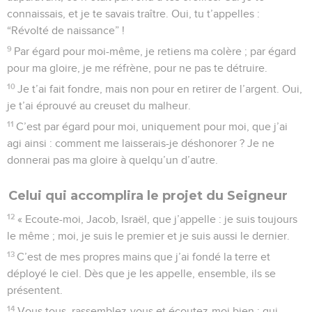
connaissais, et je te savais traître. Oui, tu t’appelles :
“Révolté de naissance” !
9
Par égard pour moi-même, je retiens ma colère ; par égard
pour ma gloire, je me réfrène, pour ne pas te détruire.
10
Je t’ai fait fondre, mais non pour en retirer de l’argent. Oui,
je t’ai éprouvé au creuset du malheur.
11
C’est par égard pour moi, uniquement pour moi, que j’ai
agi ainsi : comment me laisserais-je déshonorer ? Je ne
donnerai pas ma gloire à quelqu’un d’autre.
Celui qui accomplira le projet du Seigneur
12
« Ecoute-moi, Jacob, Israël, que j’appelle : je suis toujours
le même ; moi, je suis le premier et je suis aussi le dernier.
13
C’est de mes propres mains que j’ai fondé la terre et
déployé le ciel. Dès que je les appelle, ensemble, ils se
présentent.
14
Vous tous, rassemblez-vous et écoutez-moi bien : qui