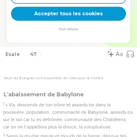
tarderai pas à faire venir le salut : je vais accorder à *Sion la
Accepter tous les cookies
délivrance, et ma splendeur à Israël.
La Bible Du Semeur Copyright © 1992, 1999 by Biblica, Inc.® Used by permission.
Tout refuser
All rights reserved worldwide.
Esaïe
47
Seuls les Évangiles sont disponibles en vidéo pour le moment.
L'abaissement de Babylone
1
« Va, descends de ton trône et assieds-toi dans la
poussière, population, communauté de Babylone, assieds-toi
sur le sol car tu es détrônée, communauté des Chaldéens,
car on ne t’appellera plus la douce, la voluptueuse.
2
Saisis la double meule et mouds de la farine, dénoue tes