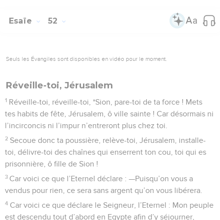
Esaïe
52
Seuls les Évangiles sont disponibles en vidéo pour le moment.
Réveille-toi, Jérusalem
1
Réveille-toi, réveille-toi, *Sion, pare-toi de ta force ! Mets
tes habits de fête, Jérusalem, ô ville sainte ! Car désormais ni
l’incirconcis ni l’impur n’entreront plus chez toi.
2
Secoue donc ta poussière, relève-toi, Jérusalem, installe-
toi, délivre-toi des chaînes qui enserrent ton cou, toi qui es
prisonnière, ô fille de Sion !
3
Car voici ce que l’Eternel déclare : —Puisqu’on vous a
vendus pour rien, ce sera sans argent qu’on vous libérera.
4
Car voici ce que déclare le Seigneur, l’Eternel : Mon peuple
est descendu tout d’abord en Egypte afin d’y séjourner,