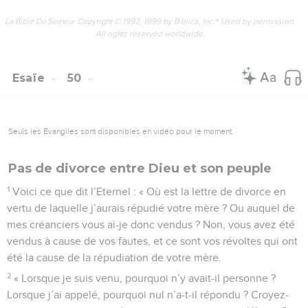
La Bible Du Semeur Copyright © 1992, 1999 by Biblica, Inc.® Used by permission.
All rights reserved worldwide.
Esaïe
50
Seuls les Évangiles sont disponibles en vidéo pour le moment.
Pas de divorce entre Dieu et son peuple
1
Voici ce que dit l’Eternel : « Où est la lettre de divorce en
vertu de laquelle j’aurais répudié votre mère ? Ou auquel de
mes créanciers vous ai-je donc vendus ? Non, vous avez été
vendus à cause de vos fautes, et ce sont vos révoltes qui ont
été la cause de la répudiation de votre mère.
2
« Lorsque je suis venu, pourquoi n’y avait-il personne ?
Lorsque j’ai appelé, pourquoi nul n’a-t-il répondu ? Croyez-