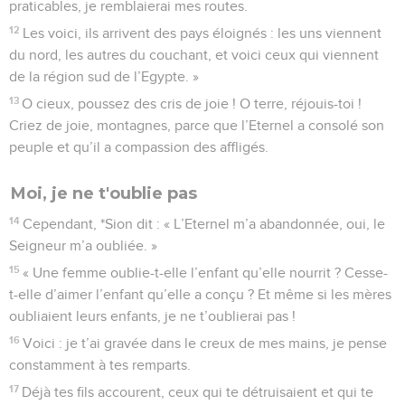
praticables, je remblaierai mes routes.
12
Les voici, ils arrivent des pays éloignés : les uns viennent
du nord, les autres du couchant, et voici ceux qui viennent
de la région sud de l’Egypte. »
13
O cieux, poussez des cris de joie ! O terre, réjouis-toi !
Criez de joie, montagnes, parce que l’Eternel a consolé son
peuple et qu’il a compassion des affligés.
Moi, je ne t'oublie pas
14
Cependant, *Sion dit : « L’Eternel m’a abandonnée, oui, le
Seigneur m’a oubliée. »
15
« Une femme oublie-t-elle l’enfant qu’elle nourrit ? Cesse-
t-elle d’aimer l’enfant qu’elle a conçu ? Et même si les mères
oubliaient leurs enfants, je ne t’oublierai pas !
16
Voici : je t’ai gravée dans le creux de mes mains, je pense
constamment à tes remparts.
17
Déjà tes fils accourent, ceux qui te détruisaient et qui te