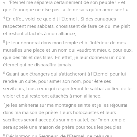
« L'Eternel me séparera certainement de son peuple ! » et
que l'eunuque ne dise pas : « Je ne suis qu’un arbre sec ! »
4
En effet, voici ce que dit l'Eternel : Si des eunuques
respectent mes sabbats, choisissent de faire ce qui me plaît
et restent attachés à mon alliance,
5
je leur donnerai dans mon temple et à l’intérieur de mes
murailles une place et un nom qui vaudront mieux, pour eux,
que des fils et des filles. En effet, je leur donnerai un nom
éternel qui ne disparaîtra jamais.
6
Quant aux étrangers qui s'attacheront à l'Eternel pour lui
rendre un culte, pour aimer son nom, pour être ses
serviteurs, tous ceux qui respecteront le sabbat au lieu de le
violer et qui resteront attachés à mon alliance,
7
je les amènerai sur ma montagne sainte et je les réjouirai
dans ma maison de prière. Leurs holocaustes et leurs
sacrifices seront acceptés sur mon autel, car *mon temple
sera appelé une maison de prière pour tous les peuples.
8
Déclaration du Seigneur, de l'Eternel, de celui qui