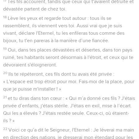
17
Tes fils accourent, tandis que ceux qui t'avaient détruite et
dévastée partent de chez toi.
18
Lève les yeux et regarde tout autour : tous ils se
rassemblent, ils viennent vers toi. Aussi vrai que je suis
vivant, déclare l'Eternel, tu les enfileras tous comme des
bijoux, tu t'en pareras à la manière d’une fiancée.
19
Oui, dans tes places dévastées et désertes, dans ton pays
ruiné, tes habitants seront désormais à l'étroit, et ceux qui te
dévoraient s'éloigneront.
20
Ils te répéteront, ces fils dont tu avais été privée :
« L'espace est trop étroit pour moi. Fais-moi de la place, pour
que je puisse m'installer ! »
21
et tu diras dans ton cœur : « Qui m’a donné ces fils ? J'étais
privée d’enfants, j'étais stérile. J'étais en exil, mise à l’écart.
Qui les a élevés ? J'étais restée seule. Ceux-ci, où étaient-
ils ? »
22
Voici ce qu’a dit le Seigneur, l'Eternel : Je lèverai ma main
en direction des nations, je dresserai mon étendard pour les