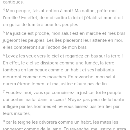
cantiques.
4
Mon peuple, fais attention à moi ! Ma nation, prête-moi
l'oreille ! En effet, de moi sortira la loi et j'établirai mon droit
en guise de lumière pour les peuples.
5
Ma justice est proche, mon salut est en marche et mes bras
jugeront les peuples. Les îles placeront leur attente en moi,
elles compteront sur l’action de mon bras.
6
Levez les yeux vers le ciel et regardez en bas sur la terre !
En effet, le ciel se dissipera comme une fumée, la terre
tombera en lambeaux comme un habit et ses habitants
mourront comme des mouches. En revanche, mon salut
durera éternellement et ma justice n'aura pas de fin.
7
Ecoutez-moi, vous qui connaissez la justice, toi le peuple
qui portes ma loi dans le cœur ! N’ayez pas peur de la honte
infligée par les hommes et ne vous laissez pas terrifier par
leurs insultes,
8
car la teigne les dévorera comme un habit, les mites les
rongeront comme de la laine. En revanche, ma justice durera