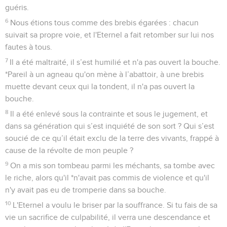
guéris.
6
Nous étions tous comme des brebis égarées : chacun
suivait sa propre voie, et l'Eternel a fait retomber sur lui nos
fautes à tous.
7
Il a été maltraité, il s’est humilié et n'a pas ouvert la bouche.
*Pareil à un agneau qu'on mène à l’abattoir, à une brebis
muette devant ceux qui la tondent, il n'a pas ouvert la
bouche.
8
Il a été enlevé sous la contrainte et sous le jugement, et
dans sa génération qui s’est inquiété de son sort ? Qui s’est
soucié de ce qu’il était exclu de la terre des vivants, frappé à
cause de la révolte de mon peuple ?
9
On a mis son tombeau parmi les méchants, sa tombe avec
le riche, alors qu'il *n'avait pas commis de violence et qu'il
n'y avait pas eu de tromperie dans sa bouche.
10
L'Eternel a voulu le briser par la souffrance. Si tu fais de sa
vie un sacrifice de culpabilité, il verra une descendance et