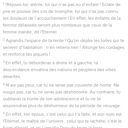
1
*Réjouis-toi, stérile, toi qui n’as pas eu d’enfant ! Eclate de
joie et pousse des cris de triomphe, toi qui n'as pas connu
les douleurs de l’accouchement ! En effet, les enfants de la
femme délaissée seront plus nombreux que ceux de la
femme mariée, dit l'Eternel.
2
Agrandis l'espace de ta tente ! Qu'on déplie les toiles qui te
servent d’habitation : n’en retiens rien ! Allonge tes cordages
et renforce tes piquets !
3
En effet, tu déborderas à droite et à gauche, ta
descendance envahira des nations et peuplera des villes
désertes.
4
N’aie pas peur, car tu ne seras pas couverte de honte. Ne
rougis pas, car tu ne seras pas déshonorée. Au contraire, tu
oublieras la honte de ton adolescence et tu ne te
souviendras plus du déshonneur de ta période de veuvage.
5
En effet, ton époux, c’est celui qui t’a faite, et son nom est
l'Eternel, le maître de l’univers ; celui qui te rachète, c’est le
Saint d'Israël, et on l’appelle Dieu de toute la terre.