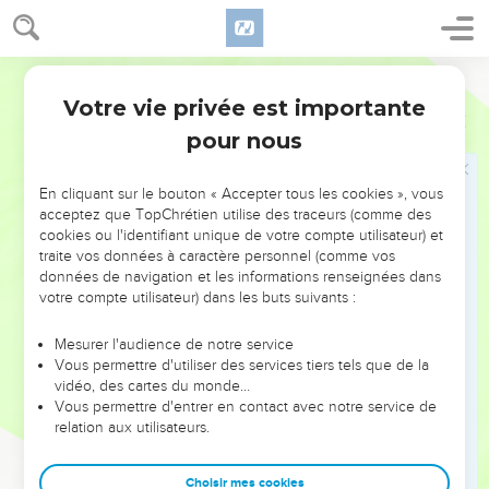
serai là. Et maintenant le Seigneur, l'Eternel, m'a envoyé
avec son Esprit.
Segond 21
Ah, si tu m'avais écouté!
Votre vie privée est importante
Esaïe
48
17
Voici ce que dit l'Eternel, celui qui te rachète, le Saint
pour nous
d'Israël : « Moi, l'Eternel, ton Dieu, je t'instruis pour ton bien,
je te conduis sur le chemin à suivre.
En cliquant sur le bouton « Accepter tous les cookies », vous
18
Si seulement tu étais attentif à mes commandements ! Ta
acceptez que TopChrétien utilise des traceurs (comme des
cookies ou l'identifiant unique de votre compte utilisateur) et
paix serait pareille à un fleuve et ta justice se propagerait
traite vos données à caractère personnel (comme vos
comme les vagues de la mer.
données de navigation et les informations renseignées dans
19
Ta descendance serait pareille au sable, tes rejetons
votre compte utilisateur) dans les buts suivants :
seraient aussi nombreux que les grains de sable. Ton nom ne
Mesurer l'audience de notre service
serait jamais effacé, jamais éliminé devant moi. »
Vous permettre d'utiliser des services tiers tels que de la
vidéo, des cartes du monde…
Partez de Babylone
Vous permettre d'entrer en contact avec notre service de
relation aux utilisateurs.
20
Sortez de Babylone, fuyez du milieu des Babyloniens !
D’une voix triomphante révélez-le, annoncez-le, faites-le
Choisir mes cookies