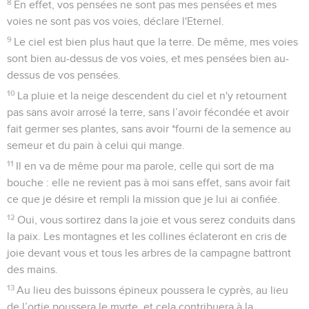
8
En effet, vos pensées ne sont pas mes pensées et mes
voies ne sont pas vos voies, déclare l'Eternel.
9
Le ciel est bien plus haut que la terre. De même, mes voies
sont bien au-dessus de vos voies, et mes pensées bien au-
dessus de vos pensées.
10
La pluie et la neige descendent du ciel et n'y retournent
pas sans avoir arrosé la terre, sans l’avoir fécondée et avoir
fait germer ses plantes, sans avoir *fourni de la semence au
semeur et du pain à celui qui mange.
11
Il en va de même pour ma parole, celle qui sort de ma
bouche : elle ne revient pas à moi sans effet, sans avoir fait
ce que je désire et rempli la mission que je lui ai confiée.
12
Oui, vous sortirez dans la joie et vous serez conduits dans
la paix. Les montagnes et les collines éclateront en cris de
joie devant vous et tous les arbres de la campagne battront
des mains.
13
Au lieu des buissons épineux poussera le cyprès, au lieu
de l’ortie poussera le myrte, et cela contribuera à la