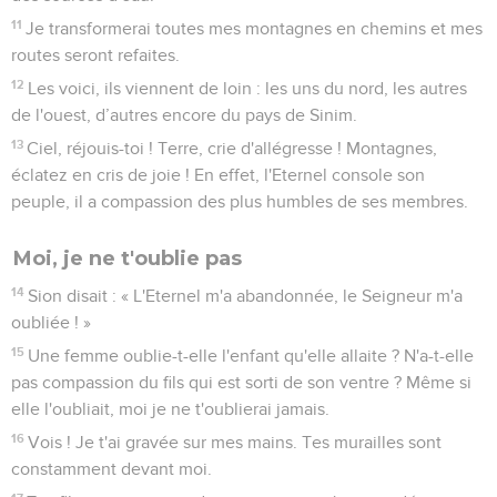
11
Je transformerai toutes mes montagnes en chemins et mes
routes seront refaites.
12
Les voici, ils viennent de loin : les uns du nord, les autres
de l'ouest, d’autres encore du pays de Sinim.
13
Ciel, réjouis-toi ! Terre, crie d'allégresse ! Montagnes,
éclatez en cris de joie ! En effet, l'Eternel console son
peuple, il a compassion des plus humbles de ses membres.
Moi, je ne t'oublie pas
14
Sion disait : « L'Eternel m'a abandonnée, le Seigneur m'a
oubliée ! »
15
Une femme oublie-t-elle l'enfant qu'elle allaite ? N'a-t-elle
pas compassion du fils qui est sorti de son ventre ? Même si
elle l'oubliait, moi je ne t'oublierai jamais.
16
Vois ! Je t'ai gravée sur mes mains. Tes murailles sont
constamment devant moi.