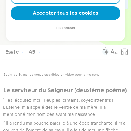
savoir jusqu'au bout de la terre ! Dites : « L'Eternel a racheté
son serviteur Jacob ! »
Accepter tous les cookies
21
Ils n'auront pas soif dans les déserts où il les conduira : il
fera jaillir pour eux l'eau du rocher, il fendra le rocher et l'eau
Tout refuser
coulera.
22
Il n'y a pas de paix pour les méchants, dit l'Eternel.
Esaïe
49
Seuls les Évangiles sont disponibles en vidéo pour le moment.
Le serviteur du Seigneur (deuxième poème)
1
Iles, écoutez-moi ! Peuples lointains, soyez attentifs !
L'Eternel m'a appelé dès le ventre de ma mère, il a
mentionné mon nom dès avant ma naissance.
2
Il a rendu ma bouche pareille à une épée tranchante, il m'a
couvert de l'ombre de sa main. Il a fait de moi une flèche