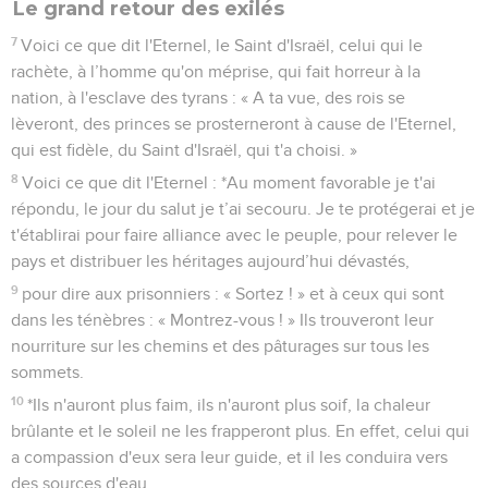
Le grand retour des exilés
7
Voici ce que dit l'Eternel, le Saint d'Israël, celui qui le
rachète, à l’homme qu'on méprise, qui fait horreur à la
nation, à l'esclave des tyrans : « A ta vue, des rois se
lèveront, des princes se prosterneront à cause de l'Eternel,
qui est fidèle, du Saint d'Israël, qui t'a choisi. »
8
Voici ce que dit l'Eternel : *Au moment favorable je t'ai
répondu, le jour du salut je t’ai secouru. Je te protégerai et je
t'établirai pour faire alliance avec le peuple, pour relever le
pays et distribuer les héritages aujourd’hui dévastés,
9
pour dire aux prisonniers : « Sortez ! » et à ceux qui sont
dans les ténèbres : « Montrez-vous ! » Ils trouveront leur
nourriture sur les chemins et des pâturages sur tous les
sommets.
10
*Ils n'auront plus faim, ils n'auront plus soif, la chaleur
brûlante et le soleil ne les frapperont plus. En effet, celui qui
a compassion d'eux sera leur guide, et il les conduira vers
des sources d'eau.