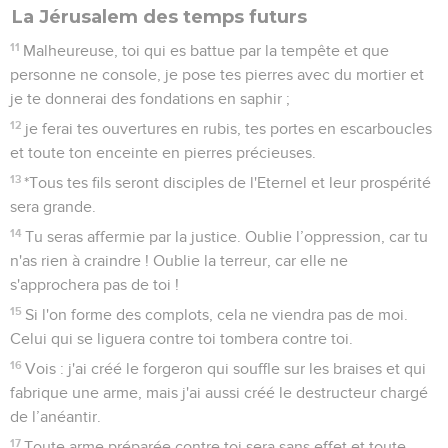
La Jérusalem des temps futurs
11
Malheureuse, toi qui es battue par la tempête et que
personne ne console, je pose tes pierres avec du mortier et
je te donnerai des fondations en saphir ;
12
je ferai tes ouvertures en rubis, tes portes en escarboucles
et toute ton enceinte en pierres précieuses.
13
*Tous tes fils seront disciples de l'Eternel et leur prospérité
sera grande.
14
Tu seras affermie par la justice. Oublie l’oppression, car tu
n'as rien à craindre ! Oublie la terreur, car elle ne
s'approchera pas de toi !
15
Si l'on forme des complots, cela ne viendra pas de moi.
Celui qui se liguera contre toi tombera contre toi.
16
Vois : j'ai créé le forgeron qui souffle sur les braises et qui
fabrique une arme, mais j'ai aussi créé le destructeur chargé
de l’anéantir.
17
Toute arme préparée contre toi sera sans effet et toute