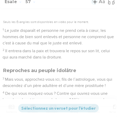
Esaïe
57
Seuls les Évangiles sont disponibles en vidéo pour le moment.
1
Le juste disparaît et personne ne prend cela à cœur, les
hommes de bien sont enlevés et personne ne comprend que
c'est à cause du mal que le juste est enlevé.
2
Il entrera dans la paix et trouvera le repos sur son lit, celui
qui aura marché dans la droiture.
Reproches au peuple idolâtre
3
Mais vous, approchez-vous ici, fils de l’astrologue, vous qui
descendez d’un père adultère et d’une mère prostituée !
4
De qui vous moquez-vous ? Contre qui ouvrez-vous une
large bouche et tirez-vous la langue ? N'êtes-vous pas des
enfants désobéissants, une famille de menteurs ?
Contenus
Versions
Commentaires
Strong
Dictionnaire
5
Vous brûlez de désir près des térébinthes, sous tout arbre