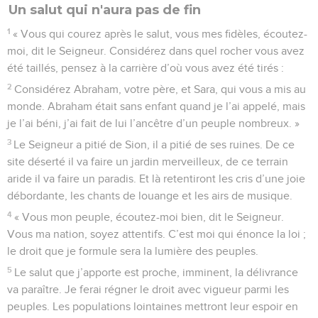
Un salut qui n'aura pas de fin
1
« Vous qui courez après le salut, vous mes fidèles, écoutez-
moi, dit le Seigneur. Considérez dans quel rocher vous avez
été taillés, pensez à la carrière d’où vous avez été tirés :
2
Considérez Abraham, votre père, et Sara, qui vous a mis au
monde. Abraham était sans enfant quand je l’ai appelé, mais
je l’ai béni, j’ai fait de lui l’ancêtre d’un peuple nombreux. »
3
Le Seigneur a pitié de Sion, il a pitié de ses ruines. De ce
site déserté il va faire un jardin merveilleux, de ce terrain
aride il va faire un paradis. Et là retentiront les cris d’une joie
débordante, les chants de louange et les airs de musique.
4
« Vous mon peuple, écoutez-moi bien, dit le Seigneur.
Vous ma nation, soyez attentifs. C’est moi qui énonce la loi ;
le droit que je formule sera la lumière des peuples.
5
Le salut que j’apporte est proche, imminent, la délivrance
va paraître. Je ferai régner le droit avec vigueur parmi les
peuples. Les populations lointaines mettront leur espoir en