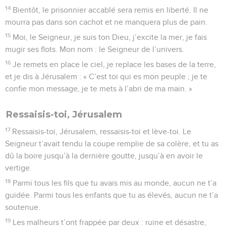
14
Bientôt, le prisonnier accablé sera remis en liberté. Il ne
mourra pas dans son cachot et ne manquera plus de pain.
15
Moi, le Seigneur, je suis ton Dieu, j’excite la mer, je fais
mugir ses flots. Mon nom : le Seigneur de l’univers.
16
Je remets en place le ciel, je replace les bases de la terre,
et je dis à Jérusalem : « C’est toi qui es mon peuple ; je te
confie mon message, je te mets à l’abri de ma main. »
Ressaisis-toi, Jérusalem
17
Ressaisis-toi, Jérusalem, ressaisis-toi et lève-toi. Le
Seigneur t’avait tendu la coupe remplie de sa colère, et tu as
dû la boire jusqu’à la dernière goutte, jusqu’à en avoir le
vertige.
18
Parmi tous les fils que tu avais mis au monde, aucun ne t’a
guidée. Parmi tous les enfants que tu as élevés, aucun ne t’a
soutenue.
19
Les malheurs t’ont frappée par deux : ruine et désastre,