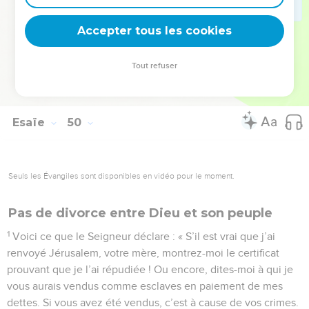
Seigneur, et que j’ai pris ta cause en mains, moi, le Dieu fort
Accepter tous les cookies
de Jacob. »
© Société biblique française – Bibli’O, 1997, avec autorisation. Pour vous procurer
Tout refuser
une Bible imprimée, rendez-vous sur www.editionsbiblio.fr
Esaïe
50
Seuls les Évangiles sont disponibles en vidéo pour le moment.
Pas de divorce entre Dieu et son peuple
1
Voici ce que le Seigneur déclare : « S’il est vrai que j’ai
renvoyé Jérusalem, votre mère, montrez-moi le certificat
prouvant que je l’ai répudiée ! Ou encore, dites-moi à qui je
vous aurais vendus comme esclaves en paiement de mes
dettes. Si vous avez été vendus, c’est à cause de vos crimes.