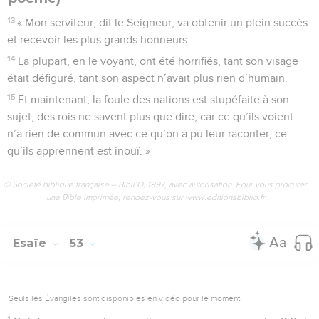
13
« Mon serviteur, dit le Seigneur, va obtenir un plein succès
et recevoir les plus grands honneurs.
14
La plupart, en le voyant, ont été horrifiés, tant son visage
était défiguré, tant son aspect n’avait plus rien d’humain.
15
Et maintenant, la foule des nations est stupéfaite à son
sujet, des rois ne savent plus que dire, car ce qu’ils voient
n’a rien de commun avec ce qu’on a pu leur raconter, ce
qu’ils apprennent est inouï. »
© Société biblique française – Bibli’O, 1997, avec autorisation. Pour vous procurer
une Bible imprimée, rendez-vous sur www.editionsbiblio.fr
Esaïe
53
Seuls les Évangiles sont disponibles en vidéo pour le moment.
1