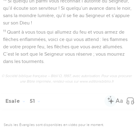
Si quelqu’un parmi vous reconnaît l’autorité du Seigneur,
qu’il écoute son serviteur ! Si quelqu’un avance dans le noir,
sans la moindre lumière, qu’il se fie au Seigneur et s’appuie
sur son Dieu !
11
Quant à vous tous qui allumez du feu et vous armez de
flèches enflammées, voici ce qui vous attend : les flammes
de votre propre feu, les flèches que vous avez allumées.
C’est le sort que le Seigneur vous réserve ; vous mourrez
dans les tourments.
© Société biblique française – Bibli’O, 1997, avec autorisation. Pour vous procurer
une Bible imprimée, rendez-vous sur www.editionsbiblio.fr
Esaïe
51
Seuls les Évangiles sont disponibles en vidéo pour le moment.