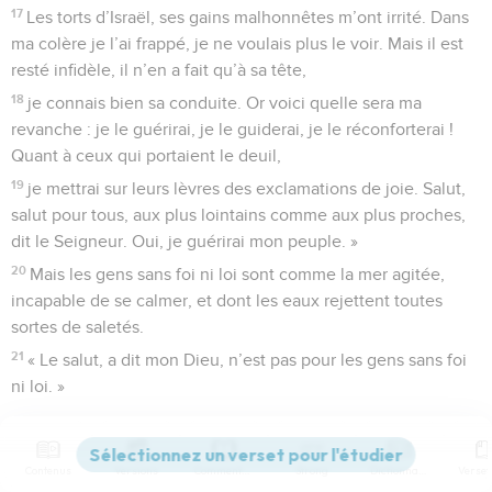
17
Les torts d’Israël, ses gains malhonnêtes m’ont irrité. Dans
ma colère je l’ai frappé, je ne voulais plus le voir. Mais il est
resté infidèle, il n’en a fait qu’à sa tête,
18
je connais bien sa conduite. Or voici quelle sera ma
revanche : je le guérirai, je le guiderai, je le réconforterai !
Quant à ceux qui portaient le deuil,
19
je mettrai sur leurs lèvres des exclamations de joie. Salut,
salut pour tous, aux plus lointains comme aux plus proches,
dit le Seigneur. Oui, je guérirai mon peuple. »
20
Mais les gens sans foi ni loi sont comme la mer agitée,
incapable de se calmer, et dont les eaux rejettent toutes
sortes de saletés.
21
« Le salut, a dit mon Dieu, n’est pas pour les gens sans foi
ni loi. »
© Société biblique française – Bibli’O, 1997, avec autorisation. Pour vous procurer
une Bible imprimée, rendez-vous sur www.editionsbiblio.fr
Contenus
Versions
Commentaires
Strong
Dictionnaire