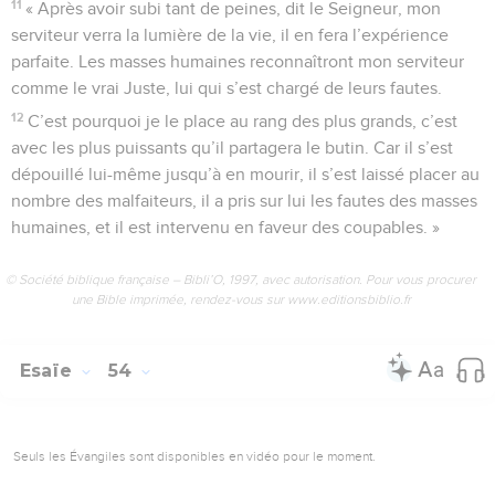
11
« Après avoir subi tant de peines, dit le Seigneur, mon
serviteur verra la lumière de la vie, il en fera l’expérience
parfaite. Les masses humaines reconnaîtront mon serviteur
comme le vrai Juste, lui qui s’est chargé de leurs fautes.
12
C’est pourquoi je le place au rang des plus grands, c’est
avec les plus puissants qu’il partagera le butin. Car il s’est
dépouillé lui-même jusqu’à en mourir, il s’est laissé placer au
nombre des malfaiteurs, il a pris sur lui les fautes des masses
humaines, et il est intervenu en faveur des coupables. »
© Société biblique française – Bibli’O, 1997, avec autorisation. Pour vous procurer
une Bible imprimée, rendez-vous sur www.editionsbiblio.fr
Esaïe
54
Seuls les Évangiles sont disponibles en vidéo pour le moment.