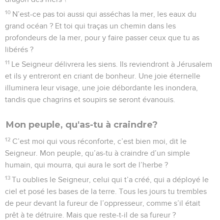
10
N’est-ce pas toi aussi qui asséchas la mer, les eaux du
grand océan ? Et toi qui traças un chemin dans les
profondeurs de la mer, pour y faire passer ceux que tu as
libérés ?
11
Le Seigneur délivrera les siens. Ils reviendront à Jérusalem
et ils y entreront en criant de bonheur. Une joie éternelle
illuminera leur visage, une joie débordante les inondera,
tandis que chagrins et soupirs se seront évanouis.
Mon peuple, qu'as-tu à craindre?
12
C’est moi qui vous réconforte, c’est bien moi, dit le
Seigneur. Mon peuple, qu’as-tu à craindre d’un simple
humain, qui mourra, qui aura le sort de l’herbe ?
13
Tu oublies le Seigneur, celui qui t’a créé, qui a déployé le
ciel et posé les bases de la terre. Tous les jours tu trembles
de peur devant la fureur de l’oppresseur, comme s’il était
prêt à te détruire. Mais que reste-t-il de sa fureur ?