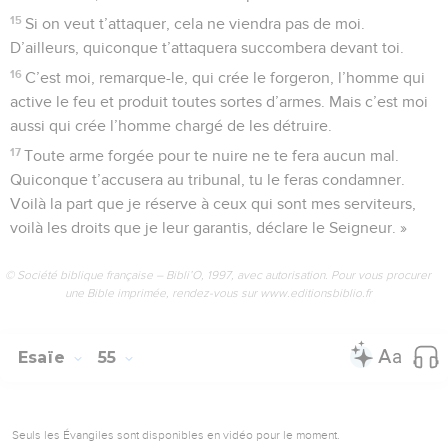
15
Si on veut t’attaquer, cela ne viendra pas de moi.
D’ailleurs, quiconque t’attaquera succombera devant toi.
16
C’est moi, remarque-le, qui crée le forgeron, l’homme qui
active le feu et produit toutes sortes d’armes. Mais c’est moi
aussi qui crée l’homme chargé de les détruire.
17
Toute arme forgée pour te nuire ne te fera aucun mal.
Quiconque t’accusera au tribunal, tu le feras condamner.
Voilà la part que je réserve à ceux qui sont mes serviteurs,
voilà les droits que je leur garantis, déclare le Seigneur. »
© Société biblique française – Bibli’O, 1997, avec autorisation. Pour vous procurer
une Bible imprimée, rendez-vous sur www.editionsbiblio.fr
Esaïe
55
Seuls les Évangiles sont disponibles en vidéo pour le moment.