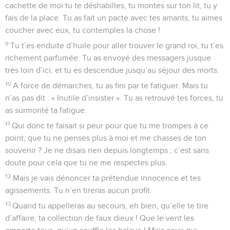
cachette de moi tu te déshabilles, tu montes sur ton lit, tu y
fais de la place. Tu as fait un pacte avec tes amants, tu aimes
coucher avec eux, tu contemples la chose !
9
Tu t’es enduite d’huile pour aller trouver le grand roi, tu t’es
richement parfumée. Tu as envoyé des messagers jusque
très loin d’ici, et tu es descendue jusqu’au séjour des morts.
10
A force de démarches, tu as fini par te fatiguer. Mais tu
n’as pas dit : « Inutile d’insister ». Tu as retrouvé tes forces, tu
as surmonté ta fatigue.
11
Qui donc te faisait si peur pour que tu me trompes à ce
point, que tu ne penses plus à moi et me chasses de ton
souvenir ? Je ne disais rien depuis longtemps ; c’est sans
doute pour cela que tu ne me respectes plus.
12
Mais je vais dénoncer ta prétendue innocence et tes
agissements. Tu n’en tireras aucun profit.
13
Quand tu appelleras au secours, eh bien, qu’elle te tire
d’affaire, ta collection de faux dieux ! Que le vent les