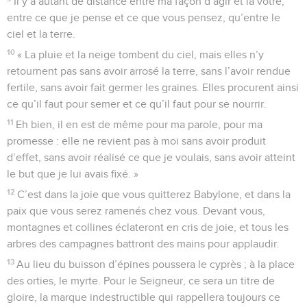
Il y a autant de distance entre ma façon d’agir et la vôtre,
entre ce que je pense et ce que vous pensez, qu’entre le
ciel et la terre.
10
« La pluie et la neige tombent du ciel, mais elles n’y
retournent pas sans avoir arrosé la terre, sans l’avoir rendue
fertile, sans avoir fait germer les graines. Elles procurent ainsi
ce qu’il faut pour semer et ce qu’il faut pour se nourrir.
11
Eh bien, il en est de même pour ma parole, pour ma
promesse : elle ne revient pas à moi sans avoir produit
d’effet, sans avoir réalisé ce que je voulais, sans avoir atteint
le but que je lui avais fixé. »
12
C’est dans la joie que vous quitterez Babylone, et dans la
paix que vous serez ramenés chez vous. Devant vous,
montagnes et collines éclateront en cris de joie, et tous les
arbres des campagnes battront des mains pour applaudir.
13
Au lieu du buisson d’épines poussera le cyprès ; à la place
des orties, le myrte. Pour le Seigneur, ce sera un titre de
gloire, la marque indestructible qui rappellera toujours ce