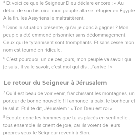
4
Et voici ce que le Seigneur Dieu déclare encore : « Au
début de son histoire, mon peuple alla se réfugier en Égypte.
A la fin, les Assyriens le maltraitèrent.
5
Dans la situation présente, qu’ai-je donc à gagner ? Mon
peuple a été emmené prisonnier sans dédommagement.
Ceux qui le tyrannisent sont triomphants. Et sans cesse mon
nom est tourné en ridicule.
6
C’est pourquoi, un de ces jours, mon peuple va savoir qui
je suis ; il va le savoir, c’est moi qui dis : J’arrive ! »
Le retour du Seigneur à Jérusalem
7
Qu’il est beau de voir venir, franchissant les montagnes, un
porteur de bonne nouvelle ! Il annonce la paix, le bonheur et
le salut. Et il te dit, Jérusalem : « Ton Dieu est roi ».
8
Écoute donc les hommes que tu as placés en sentinelle :
tous ensemble ils crient de joie, car ils voient de leurs
propres yeux le Seigneur revenir à Sion.