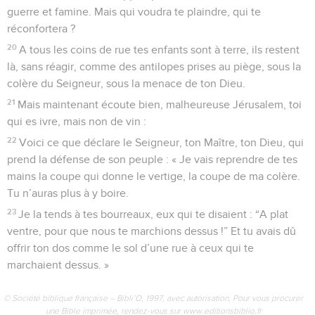
guerre et famine. Mais qui voudra te plaindre, qui te
réconfortera ?
20
A tous les coins de rue tes enfants sont à terre, ils restent
là, sans réagir, comme des antilopes prises au piège, sous la
colère du Seigneur, sous la menace de ton Dieu.
21
Mais maintenant écoute bien, malheureuse Jérusalem, toi
qui es ivre, mais non de vin :
22
Voici ce que déclare le Seigneur, ton Maître, ton Dieu, qui
prend la défense de son peuple : « Je vais reprendre de tes
mains la coupe qui donne le vertige, la coupe de ma colère.
Tu n’auras plus à y boire.
23
Je la tends à tes bourreaux, eux qui te disaient : “A plat
ventre, pour que nous te marchions dessus !” Et tu avais dû
offrir ton dos comme le sol d’une rue à ceux qui te
marchaient dessus. »
© Société biblique française – Bibli’O, 1997, avec autorisation. Pour vous procurer
une Bible imprimée, rendez-vous sur www.editionsbiblio.fr