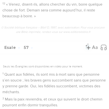
12
« Venez, disent-ils, allons chercher du vin, boire quelque
chose de fort. Demain sera comme aujourd’hui, il reste
beaucoup à boire. »
© Société biblique française – Bibli’O, 1997, avec autorisation. Pour vous procurer
une Bible imprimée, rendez-vous sur www.editionsbiblio.fr
Esaïe
57
Seuls les Évangiles sont disponibles en vidéo pour le moment.
1
Quant aux fidèles, ils sont mis à mort sans que personne
s’en soucie ; les braves gens succombent sans que personne
y prenne garde. Oui, les fidèles succombent, victimes des
méchants.
2
Mais la paix reviendra, et ceux qui suivent le droit chemin
pourront enfin dormir tranquilles.