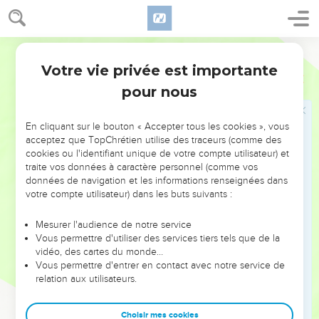
ramèneront tes fils en les prenant dans leurs bras, ils
ramèneront tes filles en les portant sur leurs épaules.
Français Courant
23
Tu auras, pour tes enfants, des princesses comme
nourrices, des rois comme éducateurs. Ils s’inclineront
Votre vie privée est importante
Esaïe
49
devant toi, le visage contre terre, léchant la poussière de tes
pour nous
pieds. Alors tu reconnaîtras que je suis le Seigneur, et que
ceux qui comptent sur moi ne sont jamais déçus. »
En cliquant sur le bouton « Accepter tous les cookies », vous
24
Va-t-on reprendre à l’homme de guerre le butin dont il
acceptez que TopChrétien utilise des traceurs (comme des
cookies ou l'identifiant unique de votre compte utilisateur) et
s’est emparé ? Va-t-on arracher à la brute celui qui est son
traite vos données à caractère personnel (comme vos
prisonnier ?
données de navigation et les informations renseignées dans
25
votre compte utilisateur) dans les buts suivants :
Oui, et voici ce que déclare le Seigneur : « Je vais
reprendre à l’homme de guerre celui qu’il avait fait
Mesurer l'audience de notre service
prisonnier, je vais arracher à la brute le butin dont il s’est
Vous permettre d'utiliser des services tiers tels que de la
emparé ! Jérusalem, je vais moi-même prendre à partie tes
vidéo, des cartes du monde…
adversaires et délivrer tes enfants.
Vous permettre d'entrer en contact avec notre service de
relation aux utilisateurs.
26
Je forcerai tes oppresseurs à manger leur propre chair, à
s’enivrer de leur sang comme on s’enivre de vin nouveau.
Choisir mes cookies
Alors tout être vivant saura que ton sauveur, c’est moi, le