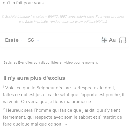
qu’il a fait pour vous.
© Société biblique française – Bibli’O, 1997, avec autorisation. Pour vous procurer
une Bible imprimée, rendez-vous sur www.editionsbiblio.fr
Esaïe
56
Seuls les Évangiles sont disponibles en vidéo pour le moment.
Il n'y aura plus d'exclus
1
Voici ce que le Seigneur déclare : « Respectez le droit,
faites ce qui est juste, car le salut que j’apporte est proche, il
va venir. On verra que je tiens ma promesse.
2
Heureux sera l’homme qui fait ce que j’ai dit, qui s’y tient
fermement, qui respecte avec soin le sabbat et s’interdit de
faire quelque mal que ce soit ! »