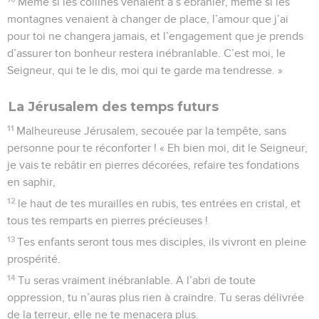
Même si les collines venaient à s’ébranler, même si les
montagnes venaient à changer de place, l’amour que j’ai
pour toi ne changera jamais, et l’engagement que je prends
d’assurer ton bonheur restera inébranlable. C’est moi, le
Seigneur, qui te le dis, moi qui te garde ma tendresse. »
La Jérusalem des temps futurs
11
Malheureuse Jérusalem, secouée par la tempête, sans
personne pour te réconforter ! « Eh bien moi, dit le Seigneur,
je vais te rebâtir en pierres décorées, refaire tes fondations
en saphir,
12
le haut de tes murailles en rubis, tes entrées en cristal, et
tous tes remparts en pierres précieuses !
13
Tes enfants seront tous mes disciples, ils vivront en pleine
prospérité.
14
Tu seras vraiment inébranlable. A l’abri de toute
oppression, tu n’auras plus rien à craindre. Tu seras délivrée
de la terreur, elle ne te menacera plus.