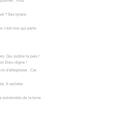
journer ; Puis
vé ? Ses tyrans
 c'est moi qui parle :
s, Qui publie la paix !
ton Dieu règne !
ris d'allégresse ; Car
e, Il rachète
s extrémités de la terre