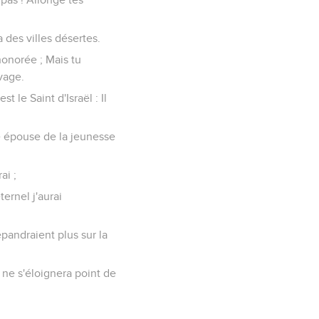
 des villes désertes.
honorée ; Mais tu
vage.
 le Saint d'Israël : Il
e épouse de la jeunesse
ai ;
ernel j'aurai
pandraient plus sur la
ne s'éloignera point de