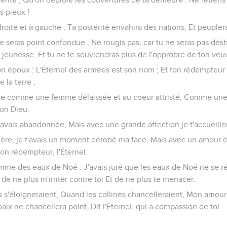
s pieux !
droite et à gauche ; Ta postérité envahira des nations, Et peuplera
ne seras point confondue ; Ne rougis pas, car tu ne seras pas dés
a jeunesse, Et tu ne te souviendras plus de l'opprobre de ton veu
on époux : L'Éternel des armées est son nom ; Et ton rédempteur est
la terre ;
elle comme une femme délaissée et au coeur attristé, Comme un
ton Dieu.
'avais abandonnée, Mais avec une grande affection je t'accueiller
lère, je t'avais un moment dérobé ma face, Mais avec un amour ét
ton rédempteur, l'Éternel.
omme des eaux de Noé : J'avais juré que les eaux de Noé ne se ré
de ne plus m'irriter contre toi Et de ne plus te menacer.
s'éloigneraient, Quand les collines chancelleraient, Mon amour 
paix ne chancellera point, Dit l'Éternel, qui a compassion de toi.