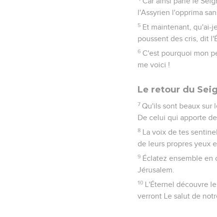
Car ainsi parle le Sei
l'Assyrien l'opprima sa
5
Et maintenant, qu'ai-j
poussent des cris, dit l
6
C'est pourquoi mon peu
me voici !
Le retour du Sei
7
Qu'ils sont beaux sur 
De celui qui apporte de 
8
La voix de tes sentinel
de leurs propres yeux e
9
Éclatez ensemble en cr
Jérusalem.
10
L'Éternel découvre le 
verront Le salut de not