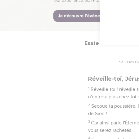
Ainsi parle ton Seign
d'étourdissement, La co
23
Je la mettrai dans la 
de ton dos comme une t
Esaïe
52
Seuls les É
Réveille-toi, Jér
1
Réveille-toi ! réveille-
n'entrera plus chez toi 
2
Secoue ta poussière, l
de Sion !
3
Car ainsi parle l'Éter
vous serez rachetés.
4