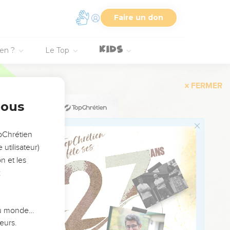
Et son pain ne lui
Faire un don
rmées est son nom.
endre de nouveaux
ien ?
Le Top
nous
pe de sa colère, Qui as
pour la prendre par la
opChrétien
utilisateur)
n et les
t l'épée. -Qui suis-je
:
 Chargés de la colère de
 du monde…
eurs.