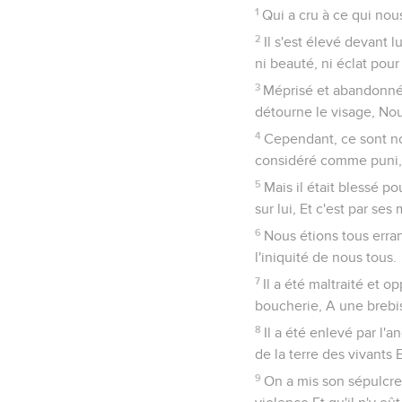
1
Qui a cru à ce qui nou
2
Il s'est élevé devant 
ni beauté, ni éclat pour
3
Méprisé et abandonné
détourne le visage, Nou
4
Cependant, ce sont nos
considéré comme puni, 
5
Mais il était blessé p
sur lui, Et c'est par s
6
Nous étions tous erran
l'iniquité de nous tous.
7
Il a été maltraité et 
boucherie, A une brebis
8
Il a été enlevé par l'a
de la terre des vivants
9
On a mis son sépulcre