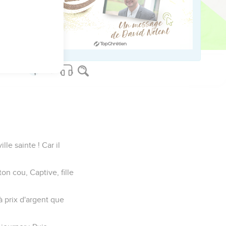
s de ta main la coupe
serons ! Tu faisais alors
lle sainte ! Car il
on cou, Captive, fille
à prix d'argent que