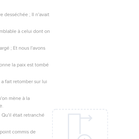
e desséchée ; Il n'avait
blable à celui dont on
argé ; Et nous l'avons
donne la paix est tombé
a fait retomber sur lui
qu'on mène à la
e.
 Qu'il était retranché
t point commis de