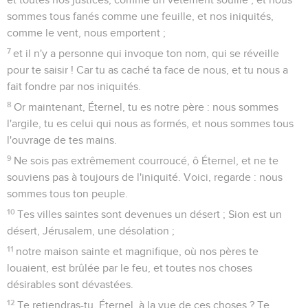
sommes tous fanés comme une feuille, et nos iniquités,
comme le vent, nous emportent ;
7
et il n'y a personne qui invoque ton nom, qui se réveille
pour te saisir ! Car tu as caché ta face de nous, et tu nous a
fait fondre par nos iniquités.
8
Or maintenant, Éternel, tu es notre père : nous sommes
l'argile, tu es celui qui nous as formés, et nous sommes tous
l'ouvrage de tes mains.
9
Ne sois pas extrêmement courroucé, ô Éternel, et ne te
souviens pas à toujours de l'iniquité. Voici, regarde : nous
sommes tous ton peuple.
10
Tes villes saintes sont devenues un désert ; Sion est un
désert, Jérusalem, une désolation ;
11
notre maison sainte et magnifique, où nos pères te
louaient, est brûlée par le feu, et toutes nos choses
désirables sont dévastées.
12
Te retiendras-tu, Éternel, à la vue de ces choses ? Te