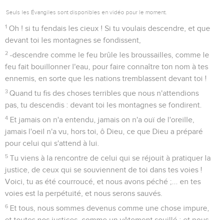
Seuls les Évangiles sont disponibles en vidéo pour le moment.
1
Oh ! si tu fendais les cieux ! Si tu voulais descendre, et que
devant toi les montagnes se fondissent,
2
-descendre comme le feu brûle les broussailles, comme le
feu fait bouillonner l'eau, pour faire connaître ton nom à tes
ennemis, en sorte que les nations tremblassent devant toi !
3
Quand tu fis des choses terribles que nous n'attendions
pas, tu descendis : devant toi les montagnes se fondirent.
4
Et jamais on n'a entendu, jamais on n'a ouï de l'oreille,
jamais l'oeil n'a vu, hors toi, ô Dieu, ce que Dieu a préparé
pour celui qui s'attend à lui.
5
Tu viens à la rencontre de celui qui se réjouit à pratiquer la
justice, de ceux qui se souviennent de toi dans tes voies !
Voici, tu as été courroucé, et nous avons péché ;... en tes
voies est la perpétuité, et nous serons sauvés.
6
Et tous, nous sommes devenus comme une chose impure,
et toutes nos justices, comme un vêtement souillé ; et nous