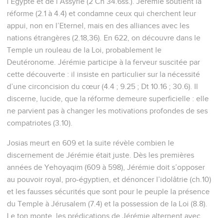
l’Egypte et de l’Assyrie (2 Ch 34.6ss.). Jérémie soutient la
réforme (2.1 à 4.4) et condamne ceux qui cherchent leur
appui, non en l’Eternel, mais en des alliances avec les
nations étrangères (2.18,36). En 622, on découvre dans le
Temple un rouleau de la Loi, probablement le
Deutéronome. Jérémie participe à la ferveur suscitée par
cette découverte : il insiste en particulier sur la nécessité
d’une circoncision du cœur (4.4 ; 9.25 ; Dt 10.16 ; 30.6). Il
discerne, lucide, que la réforme demeure superficielle : elle
ne parvient pas à changer les motivations profondes de ses
compatriotes (3.10).
Josias meurt en 609 et la suite révèle combien le
discernement de Jérémie était juste. Dès les premières
années de Yehoyaqim (609 à 598), Jérémie doit s’opposer
au pouvoir royal, pro-égyptien, et dénoncer l’idolâtrie (ch.10)
et les fausses sécurités que sont pour le peuple la présence
du Temple à Jérusalem (7.4) et la possession de la Loi (8.8).
Le ton monte, les prédications de Jérémie alternent avec