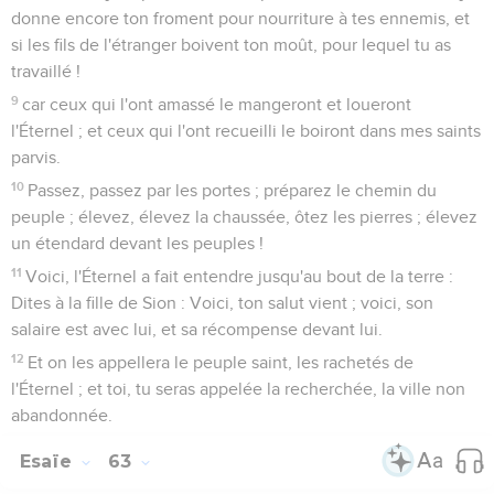
donne encore ton froment pour nourriture à tes ennemis, et
si les fils de l'étranger boivent ton moût, pour lequel tu as
travaillé !
9
car ceux qui l'ont amassé le mangeront et loueront
l'Éternel ; et ceux qui l'ont recueilli le boiront dans mes saints
parvis.
10
Passez, passez par les portes ; préparez le chemin du
peuple ; élevez, élevez la chaussée, ôtez les pierres ; élevez
un étendard devant les peuples !
11
Voici, l'Éternel a fait entendre jusqu'au bout de la terre :
Dites à la fille de Sion : Voici, ton salut vient ; voici, son
salaire est avec lui, et sa récompense devant lui.
12
Et on les appellera le peuple saint, les rachetés de
l'Éternel ; et toi, tu seras appelée la recherchée, la ville non
abandonnée.
Esaïe
63