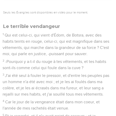
Seuls les Évangiles sont disponibles en vidéo pour le moment.
Le terrible vendangeur
1
Qui est celui-ci, qui vient d'Édom, de Botsra, avec des
habits teints en rouge, celui-ci, qui est magnifique dans ses
vêtements, qui marche dans la grandeur de sa force ? C'est
moi, qui parle en justice, -puissant pour sauver.
2
-Pourquoi y a-t-il du rouge à tes vêtements, et tes habits
sont-ils comme celui qui foule dans la cuve ?
3
J'ai été seul à fouler le pressoir, et d'entre les peuples pas
un homme n'a été avec moi ; et je les ai foulés dans ma
colère, et je les ai écrasés dans ma fureur, et leur sang a
rejailli sur mes habits, et j'ai souillé tous mes vêtements.
4
Car le jour de la vengeance était dans mon coeur, et
l'année de mes rachetés était venue.
5
Et je regardai, et il n'y avait point de secours ; et je