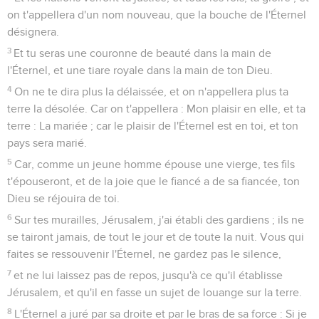
on t'appellera d'un nom nouveau, que la bouche de l'Éternel
désignera.
3
Et tu seras une couronne de beauté dans la main de
l'Éternel, et une tiare royale dans la main de ton Dieu.
4
On ne te dira plus la délaissée, et on n'appellera plus ta
terre la désolée. Car on t'appellera : Mon plaisir en elle, et ta
terre : La mariée ; car le plaisir de l'Éternel est en toi, et ton
pays sera marié.
5
Car, comme un jeune homme épouse une vierge, tes fils
t'épouseront, et de la joie que le fiancé a de sa fiancée, ton
Dieu se réjouira de toi.
6
Sur tes murailles, Jérusalem, j'ai établi des gardiens ; ils ne
se tairont jamais, de tout le jour et de toute la nuit. Vous qui
faites se ressouvenir l'Éternel, ne gardez pas le silence,
7
et ne lui laissez pas de repos, jusqu'à ce qu'il établisse
Jérusalem, et qu'il en fasse un sujet de louange sur la terre.
8
L'Éternel a juré par sa droite et par le bras de sa force : Si je