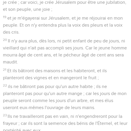
je crée ; car voici, je crée Jérusalem pour être une jubilation,
et son peuple, une joie ;
19
et je m'égayerai sur Jérusalem, et je me réjouirai en mon
peuple. Et on n'y entendra plus la voix des pleurs et la voix
des cris.
20
Il n'y aura plus, dès lors, ni petit enfant de peu de jours, ni
vieillard qui n'ait pas accompli ses jours. Car le jeune homme
mourra âgé de cent ans, et le pécheur âgé de cent ans sera
maudit.
21
Et ils bâtiront des maisons et les habiteront, et ils
planteront des vignes et en mangeront le fruit ;
22
ils ne bâtiront pas pour qu'un autre habite ; ils ne
planteront pas pour qu'un autre mange ; car les jours de mon
peuple seront comme les jours d'un arbre, et mes élus
useront eux-mêmes l'ouvrage de leurs mains.
23
Ils ne travailleront pas en vain, ni n'engendreront pour la
frayeur ; car ils sont la semence des bénis de l'Éternel, et leur
postérité avec eux.