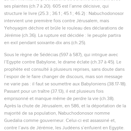
ses plaintes (ch.7 à 20). 605 est l’anne décisive, qui
structure le livre (25.3 ; 36.1 ; 45.1 ; 46.2) : Nabuchodonosor
intervient une première fois contre Jérusalem, mais
Yehoyaqim déchire et brûle le rouleau des déclarations de
Jérémie (ch.36). La rupture est décidée : le peuple partira
en exil pendant soixante-dix ans (ch.25).
Sous le règne de Sédécias (597 à 587), qui intrigue avec
l’Egypte contre Babylone, le drame éclate (ch.37 à 45). Le
prophète est consulté à plusieurs reprises, sans doute dans
l’espoir de le faire changer de discours, mais son message
ne varie pas : il faut se soumettre aux Babyloniens (38.17-18).
Passant pour un traître (37.13), il est plusieurs fois
emprisonné et manque même de perdre la vie (ch.38).
Après la chute de Jérusalem, en 586, et la déportation de la
majorité de sa population, Nabuchodonosor nomme
Guedalia comme gouverneur. Celui-ci est assassiné et,
contre l’avis de Jérémie, les Judéens s’enfuient en Egypte.