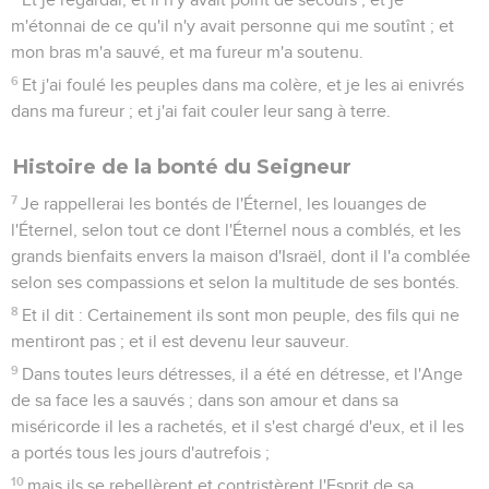
m'étonnai de ce qu'il n'y avait personne qui me soutînt ; et
mon bras m'a sauvé, et ma fureur m'a soutenu.
6
Et j'ai foulé les peuples dans ma colère, et je les ai enivrés
dans ma fureur ; et j'ai fait couler leur sang à terre.
Histoire de la bonté du Seigneur
7
Je rappellerai les bontés de l'Éternel, les louanges de
l'Éternel, selon tout ce dont l'Éternel nous a comblés, et les
grands bienfaits envers la maison d'Israël, dont il l'a comblée
selon ses compassions et selon la multitude de ses bontés.
8
Et il dit : Certainement ils sont mon peuple, des fils qui ne
mentiront pas ; et il est devenu leur sauveur.
9
Dans toutes leurs détresses, il a été en détresse, et l'Ange
de sa face les a sauvés ; dans son amour et dans sa
miséricorde il les a rachetés, et il s'est chargé d'eux, et il les
a portés tous les jours d'autrefois ;
10
mais ils se rebellèrent et contristèrent l'Esprit de sa