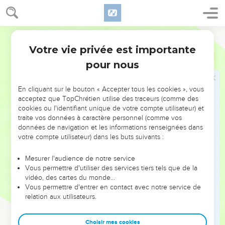
l'Éternel ; on dira de vous : les serviteurs de notre Dieu. Vous
mangerez des richesses des nations, et vous vous revêtirez
Darby
de leur gloire.
7
Votre vie privée est importante
Au lieu de votre honte vous aurez le double ; au lieu d'être
Esaïe
61
confondus, ils célébreront avec joie leur portion : c'est
pour nous
pourquoi, dans leur pays, ils posséderont le double, ils
auront une joie éternelle.
En cliquant sur le bouton « Accepter tous les cookies », vous
8
acceptez que TopChrétien utilise des traceurs (comme des
Car moi, l'Éternel, j'aime le juste jugement, je hais la rapine
cookies ou l'identifiant unique de votre compte utilisateur) et
d'iniquité ; et je leur donnerai leur récompense avec vérité,
traite vos données à caractère personnel (comme vos
et je ferai avec eux une alliance éternelle.
données de navigation et les informations renseignées dans
votre compte utilisateur) dans les buts suivants :
9
Et leur semence sera connue parmi les nations, et leur
postérité, au milieu des peuples ; tous ceux qui les verront
Mesurer l'audience de notre service
les reconnaîtront, qu'ils sont la semence que l'Éternel a
Vous permettre d'utiliser des services tiers tels que de la
bénie.
vidéo, des cartes du monde…
Vous permettre d'entrer en contact avec notre service de
relation aux utilisateurs.
Chant de reconnaissance
10
Je me réjouirai avec joie en l'Éternel, mon âme s'égayera
Choisir mes cookies