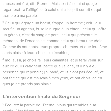
choses ont été, dit l'Éternel. Mais c'est à celui-ci que je
regarderai : à l'affligé, et à celui qui a l'esprit contrit et qui
tremble à ma parole.
3
Celui qui égorge un boeuf, frappe un homme ; celui qui
sacrifie un agneau, brise la nuque à un chien ; celui qui offre
un gâteau, c'est du sang de porc ; celui qui présente le
mémorial de l'encens est comme celui qui bénit une idole.
Comme ils ont choisi leurs propres chemins, et que leur âme
a pris plaisir à leurs choses exécrables,
4
moi aussi, je choisirai leurs calamités, et je ferai venir sur
eux ce qu'ils craignent, parce que j'ai crié, et il n'y a eu
personne qui répondît ; j'ai parlé, et ils n'ont pas écouté, et
ont fait ce qui est mauvais à mes yeux, et ont choisi ce en
quoi je ne prends pas plaisir.
L'intervention finale du Seigneur
5
Écoutez la parole de l'Éternel, vous qui tremblez à sa
parole : Vos frères, qui vous haïssaient, qui vous rejetaient à