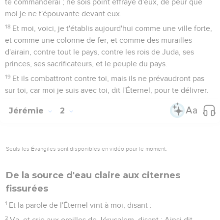
te commanderai ; ne sois point effrayé d'eux, de peur que
moi je ne t'épouvante devant eux.
18
Et moi, voici, je t'établis aujourd'hui comme une ville forte,
et comme une colonne de fer, et comme des murailles
d'airain, contre tout le pays, contre les rois de Juda, ses
princes, ses sacrificateurs, et le peuple du pays.
19
Et ils combattront contre toi, mais ils ne prévaudront pas
sur toi, car moi je suis avec toi, dit l'Éternel, pour te délivrer.
Jérémie
2
Seuls les Évangiles sont disponibles en vidéo pour le moment.
De la source d'eau claire aux citernes
fissurées
1
Et la parole de l'Éternel vint à moi, disant :
2
Va, et crie aux oreilles de Jérusalem, disant : Ainsi dit