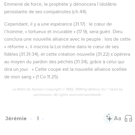
Emmené de force, le prophète y dénoncera l’idolâtrie
persistante de ses compatriotes (ch.44).
Cependant, il y a une espérance (31.17) : le cœur de
l’homme, « tortueux et incurable » (17.9), sera guéri. Dieu
conclura une nouvelle alliance avec le peuple : lors de cette
« réforme », il inscrira la Loi même dans le cœur de ses
fidèles (31.31-34), et cette création nouvelle (31.22) s’opérera
au moyen du pardon des péchés (31.34), grâce à celui qui
dira un jour : « Cette coupe est la nouvelle alliance scellée
de mon sang » (1 Co 11.25).
La Bible Du Semeur Copyright © 1992, 1999 by Biblica, Inc.® Used by
permission. All rights reserved worldwide.
Jérémie
1