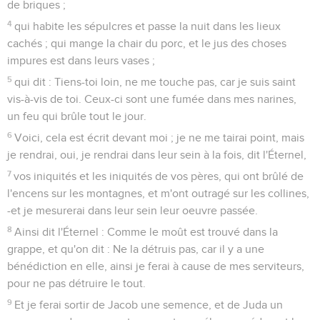
de briques ;
4
qui habite les sépulcres et passe la nuit dans les lieux
cachés ; qui mange la chair du porc, et le jus des choses
impures est dans leurs vases ;
5
qui dit : Tiens-toi loin, ne me touche pas, car je suis saint
vis-à-vis de toi. Ceux-ci sont une fumée dans mes narines,
un feu qui brûle tout le jour.
6
Voici, cela est écrit devant moi ; je ne me tairai point, mais
je rendrai, oui, je rendrai dans leur sein à la fois, dit l'Éternel,
7
vos iniquités et les iniquités de vos pères, qui ont brûlé de
l'encens sur les montagnes, et m'ont outragé sur les collines,
-et je mesurerai dans leur sein leur oeuvre passée.
8
Ainsi dit l'Éternel : Comme le moût est trouvé dans la
grappe, et qu'on dit : Ne la détruis pas, car il y a une
bénédiction en elle, ainsi je ferai à cause de mes serviteurs,
pour ne pas détruire le tout.
9
Et je ferai sortir de Jacob une semence, et de Juda un