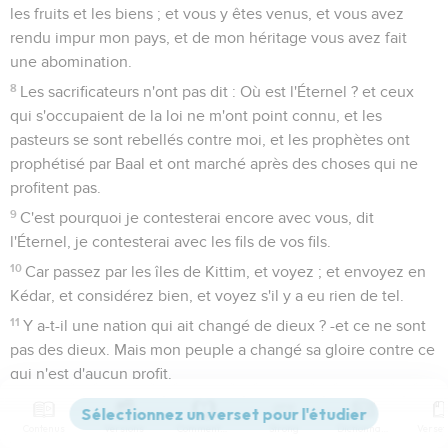
les fruits et les biens ; et vous y êtes venus, et vous avez
rendu impur mon pays, et de mon héritage vous avez fait
une abomination.
8
Les sacrificateurs n'ont pas dit : Où est l'Éternel ? et ceux
qui s'occupaient de la loi ne m'ont point connu, et les
pasteurs se sont rebellés contre moi, et les prophètes ont
prophétisé par Baal et ont marché après des choses qui ne
profitent pas.
9
C'est pourquoi je contesterai encore avec vous, dit
l'Éternel, je contesterai avec les fils de vos fils.
10
Car passez par les îles de Kittim, et voyez ; et envoyez en
Kédar, et considérez bien, et voyez s'il y a eu rien de tel.
11
Y a-t-il une nation qui ait changé de dieux ? -et ce ne sont
pas des dieux. Mais mon peuple a changé sa gloire contre ce
qui n'est d'aucun profit.
12
Cieux, soyez étonnés de ceci, frissonnez, et soyez
extrêmement confondus, dit l'Éternel.
Contenus
Versions
Commentaires
Strong
Dictionnaire