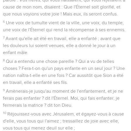
cause de mon nom, disaient : Que l'Éternel soit glorifié, et
que nous voyions votre joie ! Mais eux, ils seront confus.
6
Une voix de tumulte vient de la ville, une voix, du temple,
une voix de l'Éternel qui rend la récompense à ses ennemis.
7
Avant qu'elle ait été en travail, elle a enfanté ; avant que
les douleurs lui soient venues, elle a donné le jour à un
enfant mâle.
8
Qui a entendu une chose pareille ? Qui a vu de telles
choses ? Fera-t-on qu'un pays enfante en un seul jour ? Une
nation naîtra-t-elle en une fois ? Car aussitôt que Sion a été
en travail, elle a enfanté ses fils.
9
Amènerais-je jusqu'au moment de l'enfantement, et je ne
ferais pas enfanter ? dit l'Éternel. Moi, qui fais enfanter, je
fermerais la matrice ? dit ton Dieu.
10
Réjouissez-vous avec Jérusalem, et égayez-vous à cause
d'elle, vous tous qui l'aimez ; tressaillez de joie avec elle,
vous tous qui menez deuil sur elle ;