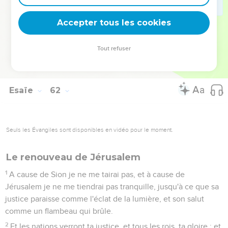
en mon Dieu ; car il m'a revêtu des vêtements du salut, il m'a
couvert de la robe de la justice, comme un fiancé se pare de
Accepter tous les cookies
son turban et comme une fiancée s'orne de ses joyaux.
11
Car, comme la terre produit son germe et comme un jardin
Tout refuser
fait germer ses semences, ainsi le Seigneur l'Éternel fera
germer la justice et la louange devant toutes les nations.
Esaïe
62
Seuls les Évangiles sont disponibles en vidéo pour le moment.
Le renouveau de Jérusalem
1
A cause de Sion je ne me tairai pas, et à cause de
Jérusalem je ne me tiendrai pas tranquille, jusqu'à ce que sa
justice paraisse comme l'éclat de la lumière, et son salut
comme un flambeau qui brûle.
2
Et les nations verront ta justice, et tous les rois, ta gloire ; et