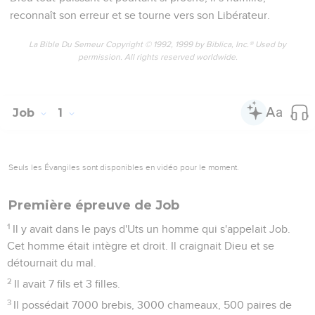
reconnaît son erreur et se tourne vers son Libérateur.
La Bible Du Semeur Copyright © 1992, 1999 by Biblica, Inc.® Used by
permission. All rights reserved worldwide.
Job
1
Seuls les Évangiles sont disponibles en vidéo pour le moment.
Première épreuve de Job
1
Il y avait dans le pays d'Uts un homme qui s'appelait Job.
Cet homme était intègre et droit. Il craignait Dieu et se
détournait du mal.
2
Il avait 7 fils et 3 filles.
3
Il possédait 7000 brebis, 3000 chameaux, 500 paires de