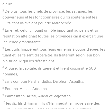
d’eux.
3
De plus, tous les chefs de province, les satrapes, les
gouverneurs et les fonctionnaires du roi soutenaient les
Juifs, tant ils avaient peur de Mardochée.
4
En effet, celui-ci jouait un rôle important au palais et sa
réputation atteignait toutes les provinces car il exerçait une
influence grandissante.
5
Les Juifs frappèrent tous leurs ennemis à coups d'épée, les
tuant et les faisant disparaître. Ils traitèrent selon leur bon
plaisir ceux qui les détestaient.
6
A Suse, la capitale, ils tuèrent et firent disparaître 500
hommes,
7
sans compter Parshandatha, Dalphon, Aspatha,
8
Poratha, Adalia, Aridatha,
9
Parmashtha, Arizaï, Aridaï et Vajezatha,
10
les dix fils d'Haman, fils d'Hammedatha, l'adversaire des