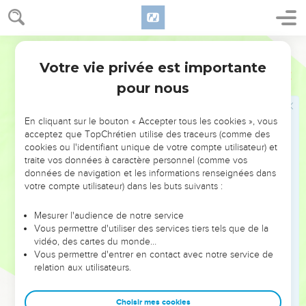
Il faut confier le vêtement et le cheval à l'un des plus
illustres princes du roi, mettre cette tenue à l'homme que le
roi veut honorer, le conduire, monté sur le cheval, sur la
Segond 21
place de la ville et crier devant lui : ‘Voici comment l'on agit
Votre vie privée est importante
pour l'homme que le roi veut honorer !’ »
Esther
6
pour nous
10
Le roi dit à Haman : « Dépêche-toi de prendre le vêtement
et le cheval, comme tu l'as dit, et fais tout cela pour le Juif
Mardochée qui est assis à la porte du roi, sans rien négliger
En cliquant sur le bouton « Accepter tous les cookies », vous
acceptez que TopChrétien utilise des traceurs (comme des
de tout ce que tu as mentionné ! »
cookies ou l'identifiant unique de votre compte utilisateur) et
11
Haman prit donc le vêtement et le cheval, mit cette tenue
traite vos données à caractère personnel (comme vos
à Mardochée et le conduisit, monté sur le cheval, sur la place
données de navigation et les informations renseignées dans
votre compte utilisateur) dans les buts suivants :
de la ville en criant devant lui : « Voici comment l'on agit
pour l'homme que le roi veut honorer ! »
Mesurer l'audience de notre service
12
Mardochée retourna ensuite à la porte du roi, tandis
Vous permettre d'utiliser des services tiers tels que de la
vidéo, des cartes du monde…
qu’Haman s’empressait de rentrer chez lui, dans une attitude
Vous permettre d'entrer en contact avec notre service de
de deuil et la tête couverte.
relation aux utilisateurs.
13
Lorsqu’il exposa point par point à sa femme Zéresh et à
tous ses amis tout ce qui lui était arrivé, ses conseillers et sa
Choisir mes cookies