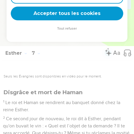
femme Zéresh lui dirent : « Si ce Mardochée devant lequel tu
as entamé ta déchéance est un Juif, tu ne pourras rien faire
Accepter tous les cookies
contre lui : tu ne pourras que perdre la partie contre lui. »
14
Ils parlaient encore avec lui quand les eunuques du roi
Tout refuser
arrivèrent. Ils s’empressèrent de conduire Haman au banquet
qu'Esther avait préparé.
Esther
7
Seuls les Évangiles sont disponibles en vidéo pour le moment.
Disgrâce et mort de Haman
1
Le roi et Haman se rendirent au banquet donné chez la
reine Esther.
2
Ce second jour de nouveau, le roi dit à Esther, pendant
qu'on buvait le vin : « Quel est l’objet de ta demande ? Il te
sera accordé. Que désires-tu ? Même si tu réclames la moitié