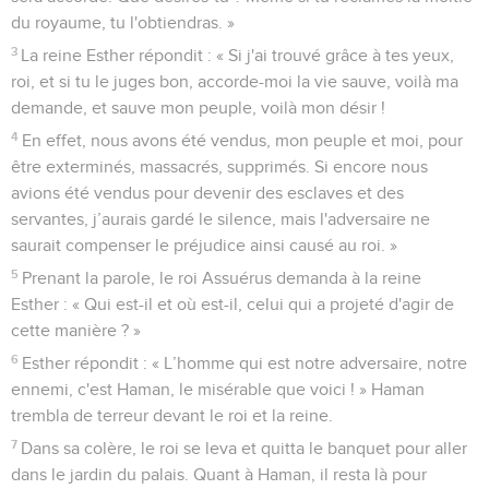
du royaume, tu l'obtiendras. »
3
La reine Esther répondit : « Si j'ai trouvé grâce à tes yeux,
roi, et si tu le juges bon, accorde-moi la vie sauve, voilà ma
demande, et sauve mon peuple, voilà mon désir !
4
En effet, nous avons été vendus, mon peuple et moi, pour
être exterminés, massacrés, supprimés. Si encore nous
avions été vendus pour devenir des esclaves et des
servantes, j’aurais gardé le silence, mais l'adversaire ne
saurait compenser le préjudice ainsi causé au roi. »
5
Prenant la parole, le roi Assuérus demanda à la reine
Esther : « Qui est-il et où est-il, celui qui a projeté d'agir de
cette manière ? »
6
Esther répondit : « L’homme qui est notre adversaire, notre
ennemi, c'est Haman, le misérable que voici ! » Haman
trembla de terreur devant le roi et la reine.
7
Dans sa colère, le roi se leva et quitta le banquet pour aller
dans le jardin du palais. Quant à Haman, il resta là pour