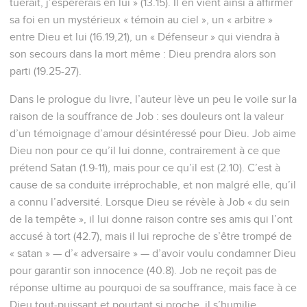
tuerait, j’espérerais en lui » (13.15). Il en vient ainsi à affirmer
sa foi en un mystérieux « témoin au ciel », un « arbitre »
entre Dieu et lui (16.19,21), un « Défenseur » qui viendra à
son secours dans la mort même : Dieu prendra alors son
parti (19.25-27).
Dans le prologue du livre, l’auteur lève un peu le voile sur la
raison de la souffrance de Job : ses douleurs ont la valeur
d’un témoignage d’amour désintéressé pour Dieu. Job aime
Dieu non pour ce qu’il lui donne, contrairement à ce que
prétend Satan (1.9-11), mais pour ce qu’il est (2.10). C’est à
cause de sa conduite irréprochable, et non malgré elle, qu’il
a connu l’adversité. Lorsque Dieu se révèle à Job « du sein
de la tempête », il lui donne raison contre ses amis qui l’ont
accusé à tort (42.7), mais il lui reproche de s’être trompé de
« satan » — d’« adversaire » — d’avoir voulu condamner Dieu
pour garantir son innocence (40.8). Job ne reçoit pas de
réponse ultime au pourquoi de sa souffrance, mais face à ce
Dieu tout-puissant et pourtant si proche, il s’humilie,