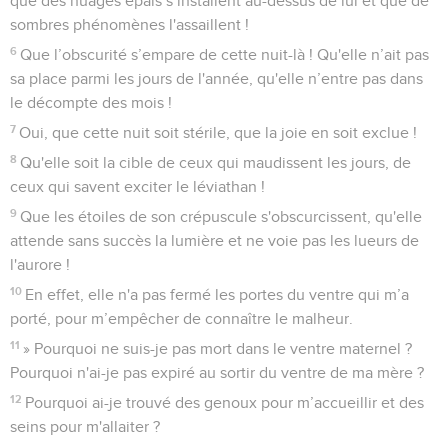
que des nuages épais s’installent au-dessus de lui et que de
sombres phénomènes l'assaillent !
6
Que l’obscurité s’empare de cette nuit-là ! Qu'elle n’ait pas
sa place parmi les jours de l'année, qu'elle n’entre pas dans
le décompte des mois !
7
Oui, que cette nuit soit stérile, que la joie en soit exclue !
8
Qu'elle soit la cible de ceux qui maudissent les jours, de
ceux qui savent exciter le léviathan !
9
Que les étoiles de son crépuscule s'obscurcissent, qu'elle
attende sans succès la lumière et ne voie pas les lueurs de
l'aurore !
10
En effet, elle n'a pas fermé les portes du ventre qui m’a
porté, pour m’empêcher de connaître le malheur.
11
» Pourquoi ne suis-je pas mort dans le ventre maternel ?
Pourquoi n'ai-je pas expiré au sortir du ventre de ma mère ?
12
Pourquoi ai-je trouvé des genoux pour m’accueillir et des
seins pour m'allaiter ?