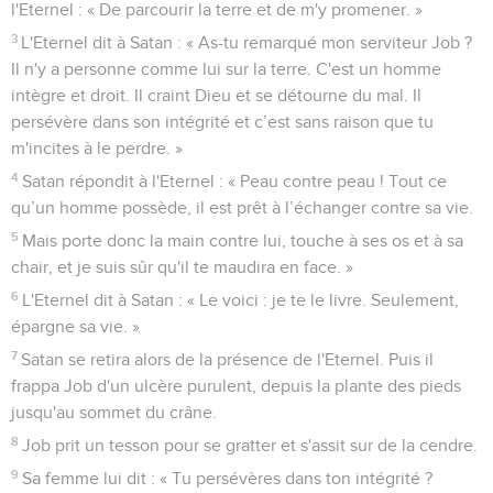
l'Eternel : « De parcourir la terre et de m'y promener. »
3
L'Eternel dit à Satan : « As-tu remarqué mon serviteur Job ?
Il n'y a personne comme lui sur la terre. C'est un homme
intègre et droit. Il craint Dieu et se détourne du mal. Il
persévère dans son intégrité et c’est sans raison que tu
m'incites à le perdre. »
4
Satan répondit à l'Eternel : « Peau contre peau ! Tout ce
qu’un homme possède, il est prêt à l’échanger contre sa vie.
5
Mais porte donc la main contre lui, touche à ses os et à sa
chair, et je suis sûr qu'il te maudira en face. »
6
L'Eternel dit à Satan : « Le voici : je te le livre. Seulement,
épargne sa vie. »
7
Satan se retira alors de la présence de l'Eternel. Puis il
frappa Job d'un ulcère purulent, depuis la plante des pieds
jusqu'au sommet du crâne.
8
Job prit un tesson pour se gratter et s'assit sur de la cendre.
9
Sa femme lui dit : « Tu persévères dans ton intégrité ?