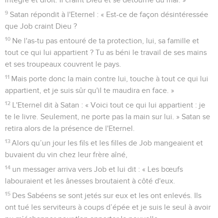
9
Satan répondit à l'Eternel : « Est-ce de façon désintéressée
que Job craint Dieu ?
10
Ne l'as-tu pas entouré de ta protection, lui, sa famille et
tout ce qui lui appartient ? Tu as béni le travail de ses mains
et ses troupeaux couvrent le pays.
11
Mais porte donc la main contre lui, touche à tout ce qui lui
appartient, et je suis sûr qu'il te maudira en face. »
12
L'Eternel dit à Satan : « Voici tout ce qui lui appartient : je
te le livre. Seulement, ne porte pas la main sur lui. » Satan se
retira alors de la présence de l'Eternel.
13
Alors qu’un jour les fils et les filles de Job mangeaient et
buvaient du vin chez leur frère aîné,
14
un messager arriva vers Job et lui dit : « Les bœufs
labouraient et les ânesses broutaient à côté d'eux.
15
Des Sabéens se sont jetés sur eux et les ont enlevés. Ils
ont tué les serviteurs à coups d’épée et je suis le seul à avoir