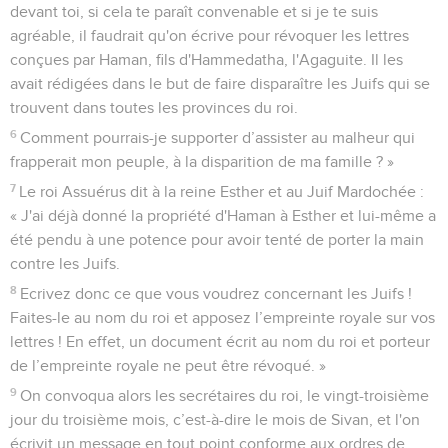
devant toi, si cela te paraît convenable et si je te suis
agréable, il faudrait qu'on écrive pour révoquer les lettres
conçues par Haman, fils d'Hammedatha, l'Agaguite. Il les
avait rédigées dans le but de faire disparaître les Juifs qui se
trouvent dans toutes les provinces du roi.
6
Comment pourrais-je supporter d’assister au malheur qui
frapperait mon peuple, à la disparition de ma famille ? »
7
Le roi Assuérus dit à la reine Esther et au Juif Mardochée :
« J'ai déjà donné la propriété d'Haman à Esther et lui-même a
été pendu à une potence pour avoir tenté de porter la main
contre les Juifs.
8
Ecrivez donc ce que vous voudrez concernant les Juifs !
Faites-le au nom du roi et apposez l’empreinte royale sur vos
lettres ! En effet, un document écrit au nom du roi et porteur
de l’empreinte royale ne peut être révoqué. »
9
On convoqua alors les secrétaires du roi, le vingt-troisième
jour du troisième mois, c’est-à-dire le mois de Sivan, et l'on
écrivit un message en tout point conforme aux ordres de