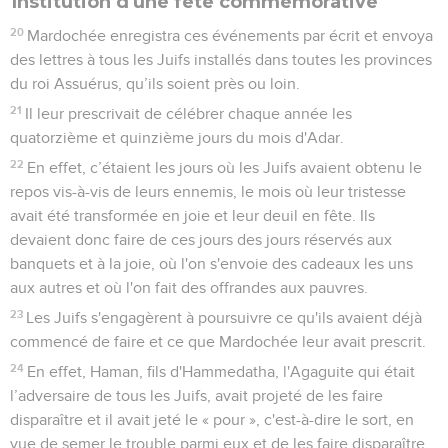
Institution d'une fête commémorative
20
Mardochée enregistra ces événements par écrit et envoya
des lettres à tous les Juifs installés dans toutes les provinces
du roi Assuérus, qu’ils soient près ou loin.
21
Il leur prescrivait de célébrer chaque année les
quatorzième et quinzième jours du mois d'Adar.
22
En effet, c’étaient les jours où les Juifs avaient obtenu le
repos vis-à-vis de leurs ennemis, le mois où leur tristesse
avait été transformée en joie et leur deuil en fête. Ils
devaient donc faire de ces jours des jours réservés aux
banquets et à la joie, où l'on s'envoie des cadeaux les uns
aux autres et où l'on fait des offrandes aux pauvres.
23
Les Juifs s'engagèrent à poursuivre ce qu'ils avaient déjà
commencé de faire et ce que Mardochée leur avait prescrit.
24
En effet, Haman, fils d'Hammedatha, l'Agaguite qui était
l’adversaire de tous les Juifs, avait projeté de les faire
disparaître et il avait jeté le « pour », c'est-à-dire le sort, en
vue de semer le trouble parmi eux et de les faire disparaître.