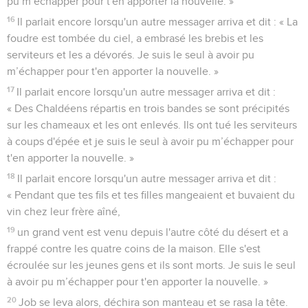
pu m’échapper pour t'en apporter la nouvelle. »
16
Il parlait encore lorsqu'un autre messager arriva et dit : « La
foudre est tombée du ciel, a embrasé les brebis et les
serviteurs et les a dévorés. Je suis le seul à avoir pu
m’échapper pour t'en apporter la nouvelle. »
17
Il parlait encore lorsqu'un autre messager arriva et dit :
« Des Chaldéens répartis en trois bandes se sont précipités
sur les chameaux et les ont enlevés. Ils ont tué les serviteurs
à coups d'épée et je suis le seul à avoir pu m’échapper pour
t'en apporter la nouvelle. »
18
Il parlait encore lorsqu'un autre messager arriva et dit :
« Pendant que tes fils et tes filles mangeaient et buvaient du
vin chez leur frère aîné,
19
un grand vent est venu depuis l'autre côté du désert et a
frappé contre les quatre coins de la maison. Elle s'est
écroulée sur les jeunes gens et ils sont morts. Je suis le seul
à avoir pu m’échapper pour t'en apporter la nouvelle. »
20
Job se leva alors, déchira son manteau et se rasa la tête.