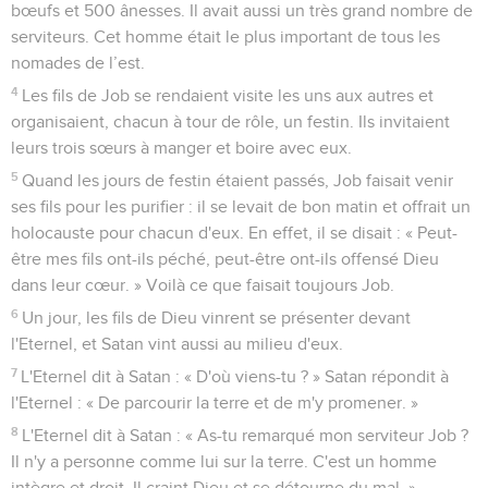
bœufs et 500 ânesses. Il avait aussi un très grand nombre de
serviteurs. Cet homme était le plus important de tous les
nomades de l’est.
4
Les fils de Job se rendaient visite les uns aux autres et
organisaient, chacun à tour de rôle, un festin. Ils invitaient
leurs trois sœurs à manger et boire avec eux.
5
Quand les jours de festin étaient passés, Job faisait venir
ses fils pour les purifier : il se levait de bon matin et offrait un
holocauste pour chacun d'eux. En effet, il se disait : « Peut-
être mes fils ont-ils péché, peut-être ont-ils offensé Dieu
dans leur cœur. » Voilà ce que faisait toujours Job.
6
Un jour, les fils de Dieu vinrent se présenter devant
l'Eternel, et Satan vint aussi au milieu d'eux.
7
L'Eternel dit à Satan : « D'où viens-tu ? » Satan répondit à
l'Eternel : « De parcourir la terre et de m'y promener. »
8
L'Eternel dit à Satan : « As-tu remarqué mon serviteur Job ?
Il n'y a personne comme lui sur la terre. C'est un homme
intègre et droit. Il craint Dieu et se détourne du mal. »