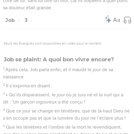
côté de lui, sans lui dire un mot, car ils voyaient à quel point
sa douleur était grande.
Job
3
Seuls les Évangiles sont disponibles en vidéo pour le moment.
Job se plaint: A quoi bon vivre encore?
1
Après cela, Job parla enfin, et il maudit le jour de sa
naissance.
2
Il s’exprima en disant :
3
« Qu’ils disparaissent, le jour où je suis né et la nuit qui a
dit : ‘Un garçon vigoureux a été conçu !’
4
Que ce jour se change en ténèbres, que de là-haut Dieu ne
s’en occupe pas et que la lumière du jour ne l’éclaire plus !
5
Que les ténèbres et l'ombre de la mort le revendiquent,