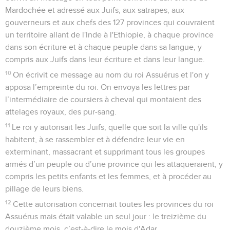
Mardochée et adressé aux Juifs, aux satrapes, aux
gouverneurs et aux chefs des 127 provinces qui couvraient
un territoire allant de l'Inde à l'Ethiopie, à chaque province
dans son écriture et à chaque peuple dans sa langue, y
compris aux Juifs dans leur écriture et dans leur langue.
10
On écrivit ce message au nom du roi Assuérus et l'on y
apposa l’empreinte du roi. On envoya les lettres par
l’intermédiaire de coursiers à cheval qui montaient des
attelages royaux, des pur-sang.
11
Le roi y autorisait les Juifs, quelle que soit la ville qu'ils
habitent, à se rassembler et à défendre leur vie en
exterminant, massacrant et supprimant tous les groupes
armés d’un peuple ou d’une province qui les attaqueraient, y
compris les petits enfants et les femmes, et à procéder au
pillage de leurs biens.
12
Cette autorisation concernait toutes les provinces du roi
Assuérus mais était valable un seul jour : le treizième du
douzième mois, c’est-à-dire le mois d'Adar.