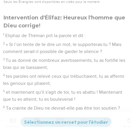
Seuls les Évangiles sont disponibles en vidéo pour le moment.
Intervention d'Élifaz: Heureux l'homme que
Dieu corrige!
1
Eliphaz de Théman prit la parole et dit :
2
« Si l’on tente de te dire un mot, le supporteras-tu ? Mais
comment serait-il possible de garder le silence ?
3
Tu as donné de nombreux avertissements, tu as fortifié les
bras qui se baissaient,
4
tes paroles ont relevé ceux qui trébuchaient, tu as affermi
les genoux qui pliaient,
5
et maintenant qu'il s'agit de toi, tu es abattu ! Maintenant
que tu es atteint, tu es bouleversé !
6
Ta crainte de Dieu ne devrait-elle pas être ton soutien ?
Ton espérance, n'est-ce pas l’intégrité de ta conduite ?
7
» Cherche donc dans ton souvenir : quel est l'innocent qui
Contenus
Versions
Commentaires
Strong
Dictionnaire
est mort ? Où a-t-on vu disparaître les hommes droits ?