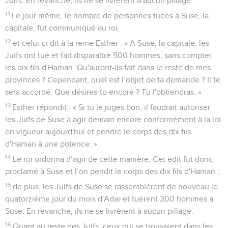
Juifs. En revanche, ils ne se livrèrent à aucun pillage.
11
Le jour même, le nombre de personnes tuées à Suse, la
capitale, fut communiqué au roi,
12
et celui-ci dit à la reine Esther : « A Suse, la capitale, les
Juifs ont tué et fait disparaître 500 hommes, sans compter
les dix fils d'Haman. Qu'auront-ils fait dans le reste de mes
provinces ? Cependant, quel est l’objet de ta demande ? Il te
sera accordé. Que désires-tu encore ? Tu l'obtiendras. »
13
Esther répondit : « Si tu le juges bon, il faudrait autoriser
les Juifs de Suse à agir demain encore conformément à la loi
en vigueur aujourd'hui et pendre le corps des dix fils
d'Haman à une potence. »
14
Le roi ordonna d’agir de cette manière. Cet édit fut donc
proclamé à Suse et l’on pendit le corps des dix fils d'Haman ;
15
de plus, les Juifs de Suse se rassemblèrent de nouveau le
quatorzième jour du mois d'Adar et tuèrent 300 hommes à
Suse. En revanche, ils ne se livrèrent à aucun pillage.
16
Quant au reste des Juifs, ceux qui se trouvaient dans les