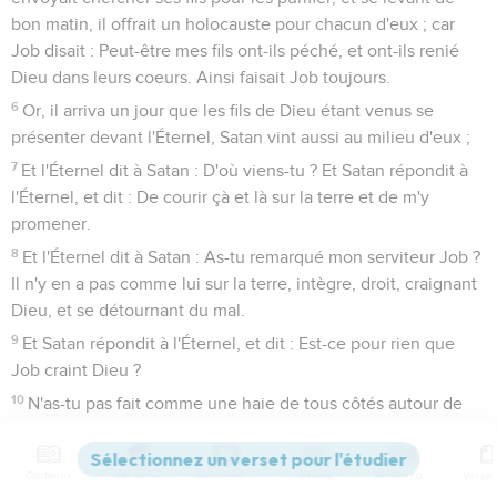
bon matin, il offrait un holocauste pour chacun d'eux ; car
Job disait : Peut-être mes fils ont-ils péché, et ont-ils renié
Dieu dans leurs coeurs. Ainsi faisait Job toujours.
6
Or, il arriva un jour que les fils de Dieu étant venus se
présenter devant l'Éternel, Satan vint aussi au milieu d'eux ;
7
Et l'Éternel dit à Satan : D'où viens-tu ? Et Satan répondit à
l'Éternel, et dit : De courir çà et là sur la terre et de m'y
promener.
8
Et l'Éternel dit à Satan : As-tu remarqué mon serviteur Job ?
Il n'y en a pas comme lui sur la terre, intègre, droit, craignant
Dieu, et se détournant du mal.
9
Et Satan répondit à l'Éternel, et dit : Est-ce pour rien que
Job craint Dieu ?
10
N'as-tu pas fait comme une haie de tous côtés autour de
lui, autour de sa maison, autour de tout ce qui lui appartient ?
Tu as béni l'oeuvre de ses mains, et ses troupeaux se
Contenus
Versions
Commentaires
Strong
Dictionnaire
répandent sur la terre.