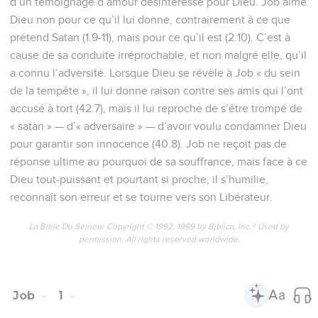
d’un témoignage d’amour désintéressé pour Dieu. Job aime
Dieu non pour ce qu’il lui donne, contrairement à ce que
prétend Satan (1.9-11), mais pour ce qu’il est (2.10). C’est à
cause de sa conduite irréprochable, et non malgré elle, qu’il
a connu l’adversité. Lorsque Dieu se révèle à Job « du sein
de la tempête », il lui donne raison contre ses amis qui l’ont
accusé à tort (42.7), mais il lui reproche de s’être trompé de
« satan » — d’« adversaire » — d’avoir voulu condamner Dieu
pour garantir son innocence (40.8). Job ne reçoit pas de
réponse ultime au pourquoi de sa souffrance, mais face à ce
Dieu tout-puissant et pourtant si proche, il s’humilie,
reconnaît son erreur et se tourne vers son Libérateur.
La Bible Du Semeur Copyright © 1992, 1999 by Biblica, Inc.® Used by
permission. All rights reserved worldwide.
Job
1