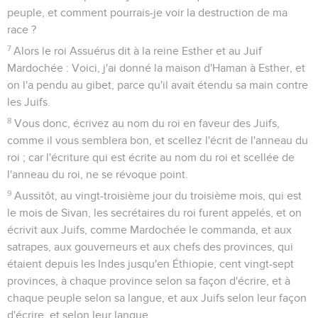
peuple, et comment pourrais-je voir la destruction de ma
race ?
7
Alors le roi Assuérus dit à la reine Esther et au Juif
Mardochée : Voici, j'ai donné la maison d'Haman à Esther, et
on l'a pendu au gibet, parce qu'il avait étendu sa main contre
les Juifs.
8
Vous donc, écrivez au nom du roi en faveur des Juifs,
comme il vous semblera bon, et scellez l'écrit de l'anneau du
roi ; car l'écriture qui est écrite au nom du roi et scellée de
l'anneau du roi, ne se révoque point.
9
Aussitôt, au vingt-troisième jour du troisième mois, qui est
le mois de Sivan, les secrétaires du roi furent appelés, et on
écrivit aux Juifs, comme Mardochée le commanda, et aux
satrapes, aux gouverneurs et aux chefs des provinces, qui
étaient depuis les Indes jusqu'en Éthiopie, cent vingt-sept
provinces, à chaque province selon sa façon d'écrire, et à
chaque peuple selon sa langue, et aux Juifs selon leur façon
d'écrire, et selon leur langue.