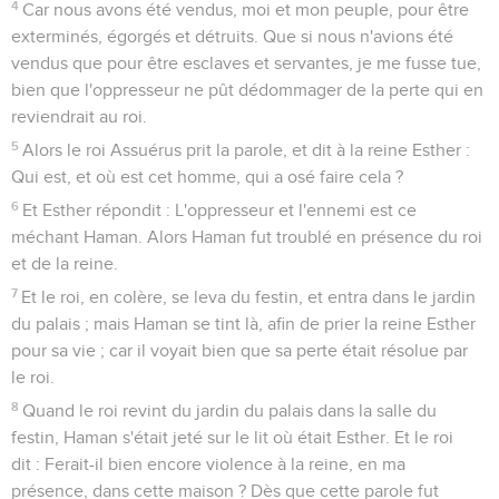
4
Car nous avons été vendus, moi et mon peuple, pour être
exterminés, égorgés et détruits. Que si nous n'avions été
vendus que pour être esclaves et servantes, je me fusse tue,
bien que l'oppresseur ne pût dédommager de la perte qui en
reviendrait au roi.
5
Alors le roi Assuérus prit la parole, et dit à la reine Esther :
Qui est, et où est cet homme, qui a osé faire cela ?
6
Et Esther répondit : L'oppresseur et l'ennemi est ce
méchant Haman. Alors Haman fut troublé en présence du roi
et de la reine.
7
Et le roi, en colère, se leva du festin, et entra dans le jardin
du palais ; mais Haman se tint là, afin de prier la reine Esther
pour sa vie ; car il voyait bien que sa perte était résolue par
le roi.
8
Quand le roi revint du jardin du palais dans la salle du
festin, Haman s'était jeté sur le lit où était Esther. Et le roi
dit : Ferait-il bien encore violence à la reine, en ma
présence, dans cette maison ? Dès que cette parole fut