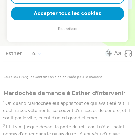
publiquement à tous les peuples, afin qu'on fût prêt pour ce
jour-là.
Accepter tous les cookies
15
Les courriers, pressés par le commandement du roi,
partirent ; l'ordonnance fut aussi publiée à Suse, la capitale.
Tout refuser
Et tandis que le roi et Haman étaient assis à boire, la ville de
Suse était dans la consternation.
Esther
4
Seuls les Évangiles sont disponibles en vidéo pour le moment.
Mardochée demande à Esther d'intervenir
1
Or, quand Mardochée eut appris tout ce qui avait été fait, il
déchira ses vêtements, se couvrit d'un sac et de cendre, et il
sortit par la ville, criant d'un cri grand et amer.
2
Et il vint jusque devant la porte du roi ; car il n'était point
permis d'entrer dans le palais du roi, étant vêtu d'un sac.