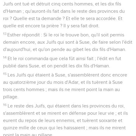
Juifs ont tué et détruit cinq cents hommes, et les dix fils
d'Haman ; qu'auront-ils fait dans le reste des provinces du
roi ? Quelle est ta demande ? Et elle te sera accordée. Et
quelle est encore ta prière ? Il y sera fait droit.
13
Esther répondit : Si le roi le trouve bon, qu'il soit permis
demain encore, aux Juifs qui sont à Suse, de faire selon l'édit
d'aujourd'hui, et qu'on pende au gibet les dix fils d'Haman.
14
Et le roi commanda que cela fût ainsi fait ; l'édit en fut
publié dans Suse, et on pendit les dix fils d'Haman.
15
Les Juifs qui étaient à Suse, s'assemblèrent donc encore
au quatorzième jour du mois d'Adar, et ils tuèrent à Suse
trois cents hommes ; mais ils ne mirent point la main au
pillage.
16
Le reste des Juifs, qui étaient dans les provinces du roi,
s'assemblèrent et se mirent en défense pour leur vie ; et ils
eurent du repos de leurs ennemis, et tuèrent soixante et
quinze mille de ceux qui les haïssaient ; mais ils ne mirent
point la main au pillage.