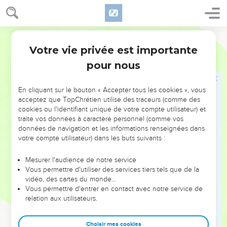
Alors le roi tira son anneau de sa main, et le donna à
Haman, fils d'Hammédatha, l'Agagien, qui opprimait les Juifs.
11
Et le roi dit à Haman : Cet argent t'est donné, aussi bien
Ostervald
que ce peuple, pour en faire ce que tu voudras.
Votre vie privée est importante
Esther
3
12
Au treizième jour du premier mois, on appela donc les
pour nous
secrétaires du roi ; et on écrivit aux satrapes du roi, comme
Haman l'ordonna, aux gouverneurs de chaque province, et
En cliquant sur le bouton « Accepter tous les cookies », vous
aux principaux de chaque peuple, à chaque province selon
acceptez que TopChrétien utilise des traceurs (comme des
sa façon d'écrire, et à chaque peuple selon sa langue ; tout
cookies ou l'identifiant unique de votre compte utilisateur) et
fut écrit au nom du roi Assuérus, et scellé de l'anneau du roi.
traite vos données à caractère personnel (comme vos
données de navigation et les informations renseignées dans
13
Et les lettres furent envoyées par des courriers, dans
votre compte utilisateur) dans les buts suivants :
toutes les provinces du roi, afin qu'on eût à exterminer, à
tuer et à détruire tous les Juifs, tant les jeunes que les vieux,
Mesurer l'audience de notre service
les petits enfants et les femmes, dans un même jour, le
Vous permettre d'utiliser des services tiers tels que de la
vidéo, des cartes du monde…
treizième du douzième mois, qui est le mois d'Adar, et à
Vous permettre d'entrer en contact avec notre service de
piller leurs dépouilles.
relation aux utilisateurs.
14
Les lettres qui furent écrites portaient qu'on publierait
l'ordonnance dans chaque province, et qu'on la notifierait
Choisir mes cookies