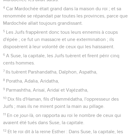
4
Car Mardochée était grand dans la maison du roi ; et sa
renommée se répandait par toutes les provinces, parce que
Mardochée allait toujours grandissant.
5
Les Juifs frappèrent donc tous leurs ennemis à coups
d'épée ; ce fut un massacre et une extermination ; ils
disposèrent à leur volonté de ceux qui les haïssaient.
6
A Suse, la capitale, les Juifs tuèrent et firent périr cinq
cents hommes.
7
Ils tuèrent Parshandatha, Dalphon, Aspatha,
8
Poratha, Adalia, Aridatha,
9
Parmashtha, Arisaï, Aridaï et Vajézatha,
10
Dix fils d'Haman, fils d'Hammédatha, l'oppresseur des
Juifs ; mais ils ne mirent point la main au pillage.
11
En ce jour-là, on rapporta au roi le nombre de ceux qui
avaient été tués dans Suse, la capitale.
12
Et le roi dit à la reine Esther : Dans Suse, la capitale, les