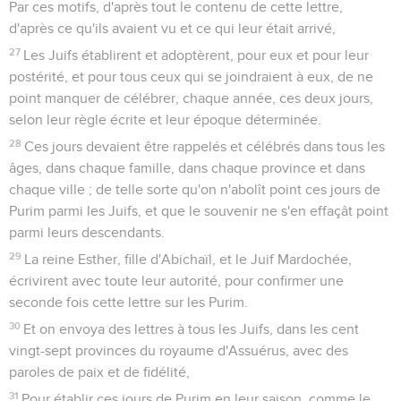
Par ces motifs, d'après tout le contenu de cette lettre,
d'après ce qu'ils avaient vu et ce qui leur était arrivé,
27
Les Juifs établirent et adoptèrent, pour eux et pour leur
postérité, et pour tous ceux qui se joindraient à eux, de ne
point manquer de célébrer, chaque année, ces deux jours,
selon leur règle écrite et leur époque déterminée.
28
Ces jours devaient être rappelés et célébrés dans tous les
âges, dans chaque famille, dans chaque province et dans
chaque ville ; de telle sorte qu'on n'abolît point ces jours de
Purim parmi les Juifs, et que le souvenir ne s'en effaçât point
parmi leurs descendants.
29
La reine Esther, fille d'Abichaïl, et le Juif Mardochée,
écrivirent avec toute leur autorité, pour confirmer une
seconde fois cette lettre sur les Purim.
30
Et on envoya des lettres à tous les Juifs, dans les cent
vingt-sept provinces du royaume d'Assuérus, avec des
paroles de paix et de fidélité,
31
Pour établir ces jours de Purim en leur saison, comme le