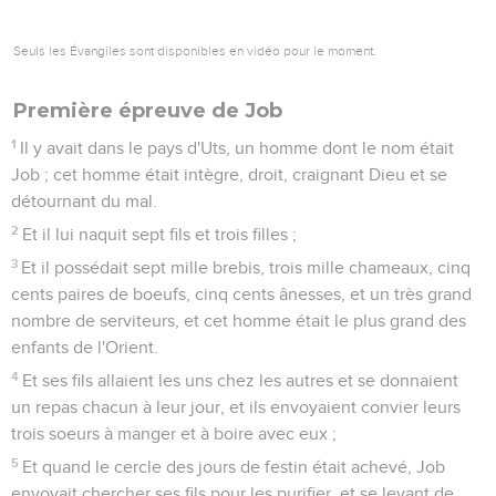
Seuls les Évangiles sont disponibles en vidéo pour le moment.
Première épreuve de Job
1
Il y avait dans le pays d'Uts, un homme dont le nom était
Job ; cet homme était intègre, droit, craignant Dieu et se
détournant du mal.
2
Et il lui naquit sept fils et trois filles ;
3
Et il possédait sept mille brebis, trois mille chameaux, cinq
cents paires de boeufs, cinq cents ânesses, et un très grand
nombre de serviteurs, et cet homme était le plus grand des
enfants de l'Orient.
4
Et ses fils allaient les uns chez les autres et se donnaient
un repas chacun à leur jour, et ils envoyaient convier leurs
trois soeurs à manger et à boire avec eux ;
5
Et quand le cercle des jours de festin était achevé, Job
envoyait chercher ses fils pour les purifier, et se levant de