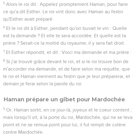
5
Alors le roi dit : Appelez promptement Haman, pour faire
ce qu'a dit Esther. Le roi vint donc avec Haman au festin
qu'Esther avait préparé.
6
Et le roi dit à Esther, pendant qu'on buvait le vin : Quelle
est ta demande ? Et elle te sera accordée. Et quelle est ta
prière ? Serait-ce la moitié du royaume, il y sera fait droit.
7
Et Esther répondit, et dit : Voici ma demande et ma prière :
8
Si j'ai trouvé grâce devant le roi, et si le roi trouve bon de
m'accorder ma demande, et de faire selon ma requête, que
le roi et Haman viennent au festin que je leur préparerai, et
demain je ferai selon la parole du roi.
Haman prépare un gibet pour Mardochée
9
Or, Haman sortit, en ce jour-là, joyeux et le coeur content ;
mais lorsqu'il vit, à la porte du roi, Mardochée, qui ne se leva
point et ne se remua point pour lui, il fut rempli de colère
contre Mardochée.