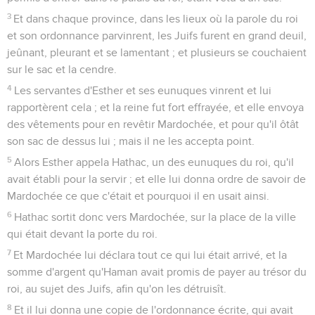
3
Et dans chaque province, dans les lieux où la parole du roi
et son ordonnance parvinrent, les Juifs furent en grand deuil,
jeûnant, pleurant et se lamentant ; et plusieurs se couchaient
sur le sac et la cendre.
4
Les servantes d'Esther et ses eunuques vinrent et lui
rapportèrent cela ; et la reine fut fort effrayée, et elle envoya
des vêtements pour en revêtir Mardochée, et pour qu'il ôtât
son sac de dessus lui ; mais il ne les accepta point.
5
Alors Esther appela Hathac, un des eunuques du roi, qu'il
avait établi pour la servir ; et elle lui donna ordre de savoir de
Mardochée ce que c'était et pourquoi il en usait ainsi.
6
Hathac sortit donc vers Mardochée, sur la place de la ville
qui était devant la porte du roi.
7
Et Mardochée lui déclara tout ce qui lui était arrivé, et la
somme d'argent qu'Haman avait promis de payer au trésor du
roi, au sujet des Juifs, afin qu'on les détruisît.
8
Et il lui donna une copie de l'ordonnance écrite, qui avait