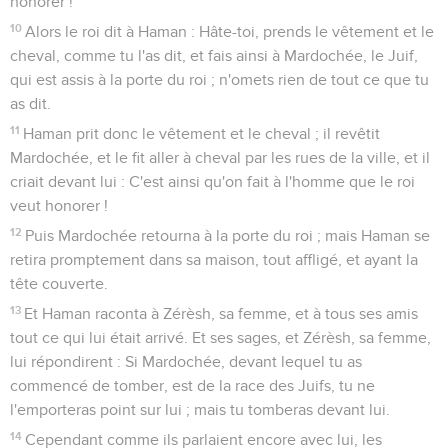
honorer !
10
Alors le roi dit à Haman : Hâte-toi, prends le vêtement et le
cheval, comme tu l'as dit, et fais ainsi à Mardochée, le Juif,
qui est assis à la porte du roi ; n'omets rien de tout ce que tu
as dit.
11
Haman prit donc le vêtement et le cheval ; il revêtit
Mardochée, et le fit aller à cheval par les rues de la ville, et il
criait devant lui : C'est ainsi qu'on fait à l'homme que le roi
veut honorer !
12
Puis Mardochée retourna à la porte du roi ; mais Haman se
retira promptement dans sa maison, tout affligé, et ayant la
tête couverte.
13
Et Haman raconta à Zérèsh, sa femme, et à tous ses amis
tout ce qui lui était arrivé. Et ses sages, et Zérèsh, sa femme,
lui répondirent : Si Mardochée, devant lequel tu as
commencé de tomber, est de la race des Juifs, tu ne
l'emporteras point sur lui ; mais tu tomberas devant lui.
14
Cependant comme ils parlaient encore avec lui, les