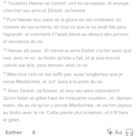
10
Toutefois Haman se contint, vint en sa maison, et envoya
chercher ses amis et Zérèsh, sa femme.
11
Puis Haman leur parla de la gloire de ses richesses, du
nombre de ses enfants, de tout ce que le roi avait fait pour
l'agrandir, et comment il l'avait élevé au-dessus des princes
et serviteurs du roi.
12
Haman dit aussi : Et même la reine Esther n'a fait venir que
moi, avec le roi, au festin qu'elle a fait, et je suis encore
convié par elle, pour demain, avec le roi.
13
Mais tout cela ne me suffit pas, aussi longtemps que je
verrai Mardochée, le Juif, assis à la porte du roi.
14
Alors Zérèsh, sa femme, et tous ses amis répondirent :
Qu'on fasse un gibet haut de cinquante coudées ; et, demain
matin, dis au roi qu'on y pende Mardochée ; et va-t'en joyeux
au festin avec le roi. Cette parole plut à Haman, et il fit faire
le gibet.
Esther
6