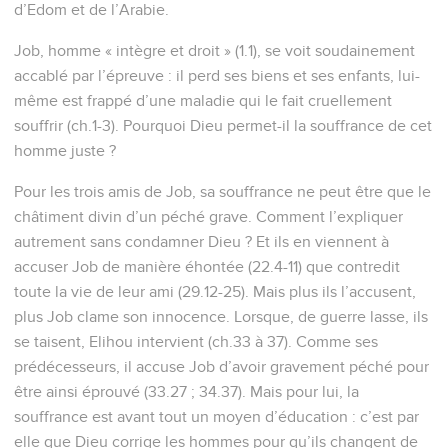
d’Edom et de l’Arabie.
Job, homme « intègre et droit » (1.1), se voit soudainement
accablé par l’épreuve : il perd ses biens et ses enfants, lui-
même est frappé d’une maladie qui le fait cruellement
souffrir (ch.1-3). Pourquoi Dieu permet-il la souffrance de cet
homme juste ?
Pour les trois amis de Job, sa souffrance ne peut être que le
châtiment divin d’un péché grave. Comment l’expliquer
autrement sans condamner Dieu ? Et ils en viennent à
accuser Job de manière éhontée (22.4-11) que contredit
toute la vie de leur ami (29.12-25). Mais plus ils l’accusent,
plus Job clame son innocence. Lorsque, de guerre lasse, ils
se taisent, Elihou intervient (ch.33 à 37). Comme ses
prédécesseurs, il accuse Job d’avoir gravement péché pour
être ainsi éprouvé (33.27 ; 34.37). Mais pour lui, la
souffrance est avant tout un moyen d’éducation : c’est par
elle que Dieu corrige les hommes pour qu’ils changent de