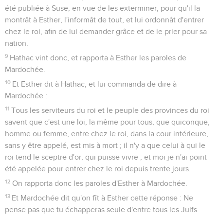
été publiée à Suse, en vue de les exterminer, pour qu'il la
montrât à Esther, l'informât de tout, et lui ordonnât d'entrer
chez le roi, afin de lui demander grâce et de le prier pour sa
nation.
9
Hathac vint donc, et rapporta à Esther les paroles de
Mardochée.
10
Et Esther dit à Hathac, et lui commanda de dire à
Mardochée :
11
Tous les serviteurs du roi et le peuple des provinces du roi
savent que c'est une loi, la même pour tous, que quiconque,
homme ou femme, entre chez le roi, dans la cour intérieure,
sans y être appelé, est mis à mort ; il n'y a que celui à qui le
roi tend le sceptre d'or, qui puisse vivre ; et moi je n'ai point
été appelée pour entrer chez le roi depuis trente jours.
12
On rapporta donc les paroles d'Esther à Mardochée.
13
Et Mardochée dit qu'on fît à Esther cette réponse : Ne
pense pas que tu échapperas seule d'entre tous les Juifs