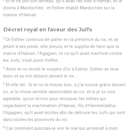
Et le roi prit son anneau, qu'il avait fait ôter à Haman, et le
donna à Mardochée ; et Esther établit Mardochée sur la
maison d'Haman.
Décret royal en faveur des Juifs
3
Or Esther continua de parler en la présence du roi, et se
jetant à ses pieds, elle pleura, et le supplia de faire que la
malice d'Haman, l'Agagien, et ce qu'il avait machiné contre
les Juifs, n'eût point d'effet.
4
Alors le roi tendit le sceptre d'or à Esther. Esther se leva
donc et se tint debout devant le roi ;
5
Et elle dit : Si le roi le trouve bon, si j'ai trouvé grâce devant
lui, si la chose semble raisonnable au roi, et si je lui suis
agréable, qu'on écrive pour révoquer les lettres qui
regardaient la machination d'Haman, fils d'Hammédatha,
l'Agagien, qu'il avait écrites afin de détruire les Juifs qui sont
dans toutes les provinces du roi.
6
Car comment pourrais-je voir le mal qui arriverait à mon