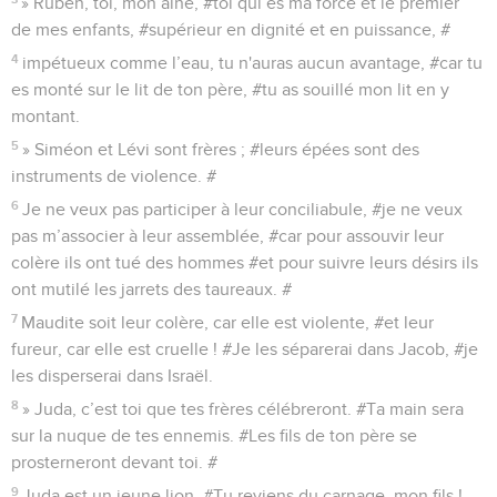
» Ruben, toi, mon aîné, #toi qui es ma force et le premier
de mes enfants, #supérieur en dignité et en puissance, #
4
impétueux comme l’eau, tu n'auras aucun avantage, #car tu
es monté sur le lit de ton père, #tu as souillé mon lit en y
montant.
5
» Siméon et Lévi sont frères ; #leurs épées sont des
instruments de violence. #
6
Je ne veux pas participer à leur conciliabule, #je ne veux
pas m’associer à leur assemblée, #car pour assouvir leur
colère ils ont tué des hommes #et pour suivre leurs désirs ils
ont mutilé les jarrets des taureaux. #
7
Maudite soit leur colère, car elle est violente, #et leur
fureur, car elle est cruelle ! #Je les séparerai dans Jacob, #je
les disperserai dans Israël.
8
» Juda, c’est toi que tes frères célébreront. #Ta main sera
sur la nuque de tes ennemis. #Les fils de ton père se
prosterneront devant toi. #
9
Juda est un jeune lion. #Tu reviens du carnage, mon fils !