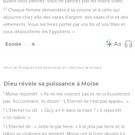
quand vous partirez, vous ne partirez pas les mains vides.
22
Chaque femme demandera à sa voisine et à celle qui
séjourne chez elle des vases d'argent, des vases d'or et des
vêtements. Vous les ferez porter par vos fils et vos filles et
vous dépouillerez les Egyptiens. »
Exode
4
Seuls les Évangiles sont disponibles en vidéo pour le moment.
Dieu révèle sa puissance à Moïse
1
Moïse répondit : « Ils ne me croiront pas et ne m'écouteront
pas. Au contraire, ils diront : ‘L'Eternel ne t'est pas apparu.’ »
2
L'Eternel lui dit : « Qu'y a-t-il dans ta main ? » Il répondit :
« Un bâton. »
3
L'Eternel dit : « Jette-le par terre. » Il le jeta par terre et le
bâton se changea en serpent. Moïse prit la fuite devant lui.