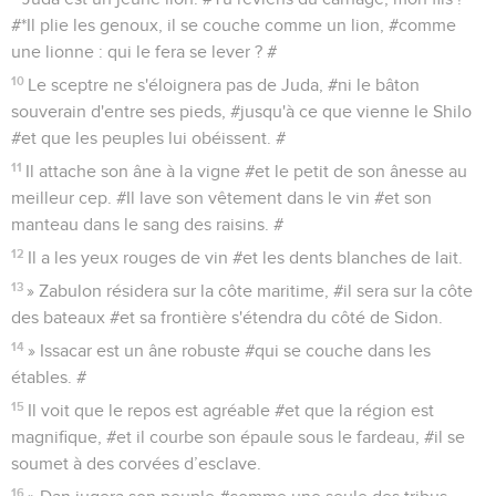
#*Il plie les genoux, il se couche comme un lion, #comme
une lionne : qui le fera se lever ? #
10
Le sceptre ne s'éloignera pas de Juda, #ni le bâton
souverain d'entre ses pieds, #jusqu'à ce que vienne le Shilo
#et que les peuples lui obéissent. #
11
Il attache son âne à la vigne #et le petit de son ânesse au
meilleur cep. #Il lave son vêtement dans le vin #et son
manteau dans le sang des raisins. #
12
Il a les yeux rouges de vin #et les dents blanches de lait.
13
» Zabulon résidera sur la côte maritime, #il sera sur la côte
des bateaux #et sa frontière s'étendra du côté de Sidon.
14
» Issacar est un âne robuste #qui se couche dans les
étables. #
15
Il voit que le repos est agréable #et que la région est
magnifique, #et il courbe son épaule sous le fardeau, #il se
soumet à des corvées d’esclave.
16