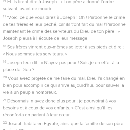
16
Et ils firent dire à Joseph : « Ton père a donné l’ordre
suivant, avant de mourir :
17
‘Voici ce que vous direz à Joseph : Oh ! Pardonne le crime
de tes frères et leur péché, car ils t'ont fait du mal !’Pardonne
maintenant le crime des serviteurs du Dieu de ton père ! »
Joseph pleura à l’écoute de leur message.
18
Ses frères vinrent eux-mêmes se jeter à ses pieds et dire :
« Nous sommes tes serviteurs. »
19
Joseph leur dit : « N’ayez pas peur ! Suis-je en effet à la
place de Dieu ?
20
Vous aviez projeté de me faire du mal, Dieu l'a changé en
bien pour accomplir ce qui arrive aujourd'hui, pour sauver la
vie à un peuple nombreux.
21
Désormais, n’ayez donc plus peur : je pourvoirai à vos
besoins et à ceux de vos enfants. » C’est ainsi qu’il les
réconforta en parlant à leur cœur.
22
Joseph habita en Egypte, ainsi que la famille de son père.