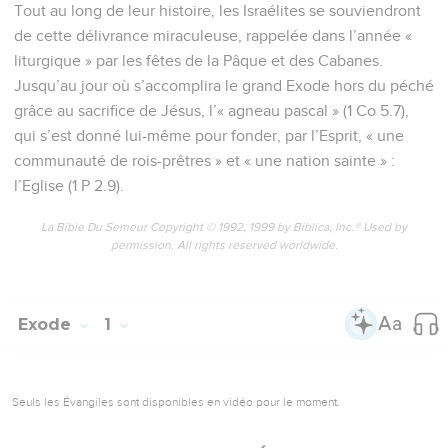
Tout au long de leur histoire, les Israélites se souviendront
de cette délivrance miraculeuse, rappelée dans l’année «
liturgique » par les fêtes de la Pâque et des Cabanes.
Jusqu’au jour où s’accomplira le grand Exode hors du péché
grâce au sacrifice de Jésus, l’« agneau pascal » (1 Co 5.7),
qui s’est donné lui-même pour fonder, par l’Esprit, « une
communauté de rois-prêtres » et « une nation sainte » :
l’Eglise (1 P 2.9).
La Bible Du Semeur Copyright © 1992, 1999 by Biblica, Inc.® Used by
permission. All rights reserved worldwide.
Exode
1
Seuls les Évangiles sont disponibles en vidéo pour le moment.