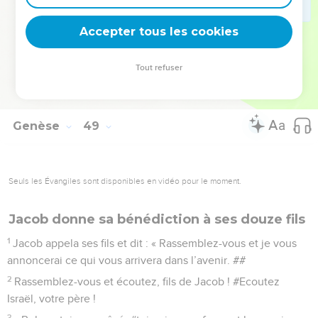
en disant : ‘Que Dieu te traite comme Ephraïm et comme
Manassé !’ » Il plaça Ephraïm avant Manassé.
Accepter tous les cookies
21
Israël dit à Joseph : « Je vais mourir, mais Dieu sera avec
vous et il vous fera retourner dans le pays de vos ancêtres.
Tout refuser
22
Je te donne une part de plus qu'à tes frères : Sichem, que
j'ai prise aux Amoréens avec mon épée et mon arc. »
Genèse
49
Seuls les Évangiles sont disponibles en vidéo pour le moment.
Jacob donne sa bénédiction à ses douze fils
1
Jacob appela ses fils et dit : « Rassemblez-vous et je vous
annoncerai ce qui vous arrivera dans l’avenir. ##
2
Rassemblez-vous et écoutez, fils de Jacob ! #Ecoutez
Israël, votre père !
3