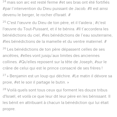
24
mais son arc est resté ferme #et ses bras ont été fortifiés
#par l’intervention du Dieu puissant de Jacob. #Il est ainsi
devenu le berger, le rocher d'Israël. #
25
C'est l'œuvre du Dieu de ton père, et il t'aidera ; #c'est
l'œuvre du Tout-Puissant, et il te bénira. #Il t’accordera les
bénédictions du ciel, #les bénédictions de l’eau souterraine,
#les bénédictions de la mamelle et du ventre maternel. #
26
Les bénédictions de ton père dépassent celles de ses
ancêtres, #elles vont jusqu’aux limites des anciennes
collines. #Qu'elles reposent sur la tête de Joseph, #sur le
crâne de celui qui est le prince consacré de ses frères !
27
» Benjamin est un loup qui déchire. #Le matin il dévore sa
proie, #et le soir il partage le butin. »
28
Voilà quels sont tous ceux qui forment les douze tribus
d'Israël, et voilà ce que leur dit leur père en les bénissant. Il
les bénit en attribuant à chacun la bénédiction qui lui était
propre.