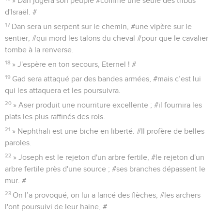
» Dan jugera son peuple #comme une seule des tribus
d'Israël. #
17
Dan sera un serpent sur le chemin, #une vipère sur le
sentier, #qui mord les talons du cheval #pour que le cavalier
tombe à la renverse.
18
» J'espère en ton secours, Eternel ! #
19
Gad sera attaqué par des bandes armées, #mais c’est lui
qui les attaquera et les poursuivra.
20
» Aser produit une nourriture excellente ; #il fournira les
plats les plus raffinés des rois.
21
» Nephthali est une biche en liberté. #Il profère de belles
paroles.
22
» Joseph est le rejeton d'un arbre fertile, #le rejeton d'un
arbre fertile près d'une source ; #ses branches dépassent le
mur. #
23
On l’a provoqué, on lui a lancé des flèches, #les archers
l'ont poursuivi de leur haine, #