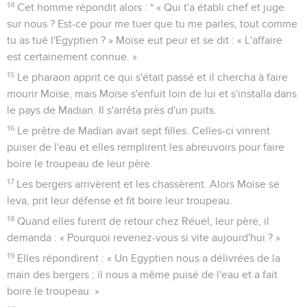
14
Cet homme répondit alors : * « Qui t'a établi chef et juge
sur nous ? Est-ce pour me tuer que tu me parles, tout comme
tu as tué l'Egyptien ? » Moïse eut peur et se dit : « L'affaire
est certainement connue. »
15
Le pharaon apprit ce qui s'était passé et il chercha à faire
mourir Moïse, mais Moïse s'enfuit loin de lui et s'installa dans
le pays de Madian. Il s'arrêta près d'un puits.
16
Le prêtre de Madian avait sept filles. Celles-ci vinrent
puiser de l'eau et elles remplirent les abreuvoirs pour faire
boire le troupeau de leur père.
17
Les bergers arrivèrent et les chassèrent. Alors Moïse se
leva, prit leur défense et fit boire leur troupeau.
18
Quand elles furent de retour chez Réuel, leur père, il
demanda : « Pourquoi revenez-vous si vite aujourd'hui ? »
19
Elles répondirent : « Un Egyptien nous a délivrées de la
main des bergers ; il nous a même puisé de l'eau et a fait
boire le troupeau. »