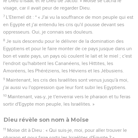
le Dieu d'Isaac et le Dieu de Jacob. » Moïse se cacha le
visage, car il avait peur de regarder Dieu.
7
L'Eternel dit : * « J'ai vu la souffrance de mon peuple qui est
en Egypte et j'ai entendu les cris qu'il pousse devant ses
oppresseurs. Oui, je connais ses douleurs.
8
Je suis descendu pour le délivrer de la domination des
Egyptiens et pour le faire monter de ce pays jusque dans un
bon et vaste pays, un pays où coulent le lait et le miel ; c'est
l'endroit qu'habitent les Cananéens, les Hittites, les
Amoréens, les Phéréziens, les Héviens et les Jébusiens.
9
Maintenant, les cris des Israélites sont venus jusqu'à moi,
j'ai aussi vu l'oppression que leur font subir les Egyptiens.
10
Maintenant, vas-y, je t'enverrai vers le pharaon et tu feras
sortir d'Egypte mon peuple, les Israélites. »
Dieu révèle son nom à Moïse
11
Moïse dit à Dieu : « Qui suis-je, moi, pour aller trouver le
pharaon et pour faire sortir les Israélites d'Egypte ? »