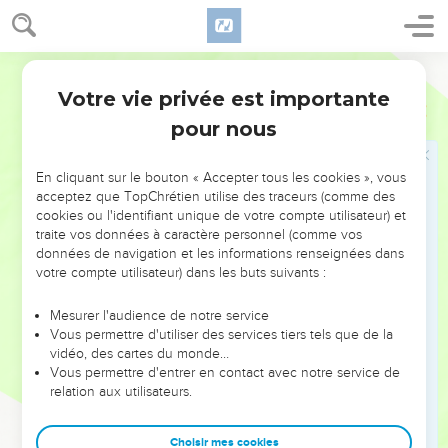
marché mes pères Abraham et Isaac, le Dieu qui a pris soin
de moi depuis que j'existe jusqu’à aujourd’hui,
16
Segond 21
l'ange qui m'a délivré de tout mal, bénisse ces garçons !
Que mon nom et celui de mes pères Abraham et Isaac
Votre vie privée est importante
Genèse
48
subsistent à travers eux et qu'ils se multiplient abondamment
pour nous
à l’intérieur du pays ! »
17
Joseph vit avec déplaisir que son père posait sa main
En cliquant sur le bouton « Accepter tous les cookies », vous
droite sur la tête d'Ephraïm. Il prit la main de son père pour la
acceptez que TopChrétien utilise des traceurs (comme des
cookies ou l'identifiant unique de votre compte utilisateur) et
détourner de la tête d'Ephraïm et la diriger sur celle de
traite vos données à caractère personnel (comme vos
Manassé.
données de navigation et les informations renseignées dans
18
Joseph dit à son père : « Ce n’est pas juste, mon père, car
votre compte utilisateur) dans les buts suivants :
c'est celui-ci qui est l'aîné. Pose ta main droite sur sa tête ! »
Mesurer l'audience de notre service
19
Son père refusa et dit : « Je sais, mon fils, je sais. Lui aussi
Vous permettre d'utiliser des services tiers tels que de la
donnera naissance à un peuple, lui aussi sera grand, mais
vidéo, des cartes du monde…
Vous permettre d'entrer en contact avec notre service de
son frère cadet sera plus grand que lui et sa descendance
relation aux utilisateurs.
remplira les nations. »
20
Il les bénit ce jour-là. Il dit : « C'est par toi qu'Israël bénira
Choisir mes cookies