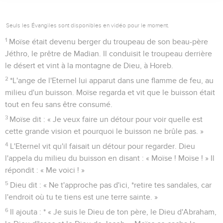
Seuls les Évangiles sont disponibles en vidéo pour le moment.
1
Moïse était devenu berger du troupeau de son beau-père
Jéthro, le prêtre de Madian. Il conduisit le troupeau derrière
le désert et vint à la montagne de Dieu, à Horeb.
2
*L'ange de l'Eternel lui apparut dans une flamme de feu, au
milieu d'un buisson. Moïse regarda et vit que le buisson était
tout en feu sans être consumé.
3
Moïse dit : « Je veux faire un détour pour voir quelle est
cette grande vision et pourquoi le buisson ne brûle pas. »
4
L'Eternel vit qu'il faisait un détour pour regarder. Dieu
l'appela du milieu du buisson en disant : « Moïse ! Moïse ! » Il
répondit : « Me voici ! »
5
Dieu dit : « Ne t'approche pas d'ici, *retire tes sandales, car
l'endroit où tu te tiens est une terre sainte. »
6
Il ajouta : * « Je suis le Dieu de ton père, le Dieu d'Abraham,