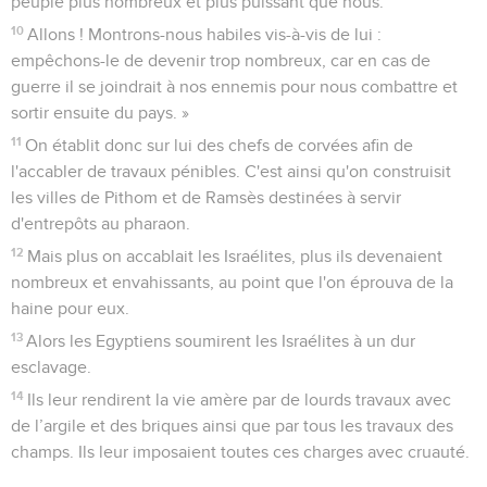
peuple plus nombreux et plus puissant que nous.
10
Allons ! Montrons-nous habiles vis-à-vis de lui :
empêchons-le de devenir trop nombreux, car en cas de
guerre il se joindrait à nos ennemis pour nous combattre et
sortir ensuite du pays. »
11
On établit donc sur lui des chefs de corvées afin de
l'accabler de travaux pénibles. C'est ainsi qu'on construisit
les villes de Pithom et de Ramsès destinées à servir
d'entrepôts au pharaon.
12
Mais plus on accablait les Israélites, plus ils devenaient
nombreux et envahissants, au point que l'on éprouva de la
haine pour eux.
13
Alors les Egyptiens soumirent les Israélites à un dur
esclavage.
14
Ils leur rendirent la vie amère par de lourds travaux avec
de l’argile et des briques ainsi que par tous les travaux des
champs. Ils leur imposaient toutes ces charges avec cruauté.