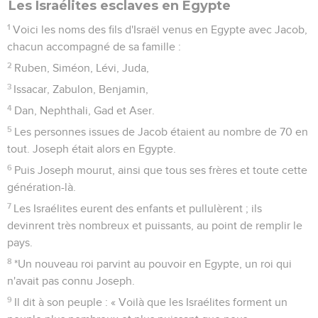
Les Israélites esclaves en Égypte
1
Voici les noms des fils d'Israël venus en Egypte avec Jacob,
chacun accompagné de sa famille :
2
Ruben, Siméon, Lévi, Juda,
3
Issacar, Zabulon, Benjamin,
4
Dan, Nephthali, Gad et Aser.
5
Les personnes issues de Jacob étaient au nombre de 70 en
tout. Joseph était alors en Egypte.
6
Puis Joseph mourut, ainsi que tous ses frères et toute cette
génération-là.
7
Les Israélites eurent des enfants et pullulèrent ; ils
devinrent très nombreux et puissants, au point de remplir le
pays.
8
*Un nouveau roi parvint au pouvoir en Egypte, un roi qui
n'avait pas connu Joseph.
9
Il dit à son peuple : « Voilà que les Israélites forment un