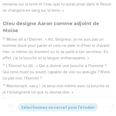
verseras sur la terre et l'eau que tu auras prise dans le fleuve
se changera en sang sur la terre. »
Dieu désigne Aaron comme adjoint de
Moïse
10
Moïse dit à l'Eternel : « Ah, Seigneur, je ne suis pas un
homme doué pour parler et cela ne date ni d'hier ni d'avant-
hier, ni même du moment où tu as parlé à ton serviteur. En
effet, j'ai la bouche et la langue embarrassées. »
11
L'Eternel lui dit : « Qui a donné une bouche à l'homme ?
Qui rend muet ou sourd, capable de voir ou aveugle ? N'est-
ce pas moi, l'Eternel ?
12
Maintenant, vas-y ! Je serai moi-même avec ta bouche et
je t'enseignerai ce que tu devras dire. »
13
Moïse dit : « Ah, Seigneur, envoie quelqu’un d’autre que
moi ! »
Contenus
Versions
Commentaires
Strong
Dictionnaire
14
Alors la colère de l'Eternel s'enflamma contre Moïse. Il dit :