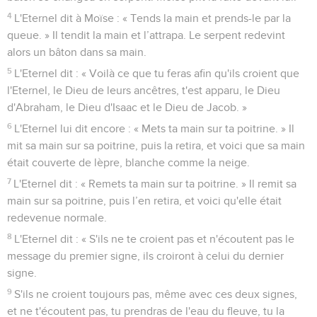
4
L'Eternel dit à Moïse : « Tends la main et prends-le par la
queue. » Il tendit la main et l’attrapa. Le serpent redevint
alors un bâton dans sa main.
5
L'Eternel dit : « Voilà ce que tu feras afin qu'ils croient que
l'Eternel, le Dieu de leurs ancêtres, t'est apparu, le Dieu
d'Abraham, le Dieu d'Isaac et le Dieu de Jacob. »
6
L'Eternel lui dit encore : « Mets ta main sur ta poitrine. » Il
mit sa main sur sa poitrine, puis la retira, et voici que sa main
était couverte de lèpre, blanche comme la neige.
7
L'Eternel dit : « Remets ta main sur ta poitrine. » Il remit sa
main sur sa poitrine, puis l’en retira, et voici qu'elle était
redevenue normale.
8
L'Eternel dit : « S'ils ne te croient pas et n'écoutent pas le
message du premier signe, ils croiront à celui du dernier
signe.
9
S'ils ne croient toujours pas, même avec ces deux signes,
et ne t'écoutent pas, tu prendras de l'eau du fleuve, tu la