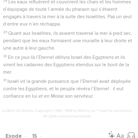
28
Les eaux refluèrent et couvrirent les chars et les hommes
d’équipage de toute l’armée du pharaon qui s’étaient
engagés à travers la mer à la suite des Israélites. Pas un seul
d’entre eux n’en réchappa.
29
Quant aux Israélites, ils avaient traversé la mer à pied sec,
pendant que les eaux formaient une muraille à leur droite et
une autre à leur gauche.
30
En ce jour-là l’Eternel délivra Israël des Egyptiens et ils
virent les cadavres des Egyptiens étendus sur le bord de la
mer.
31
Israël vit la grande puissance que l’Eternel avait déployée
contre les Egyptiens, et le peuple révéra l’Eternel : il eut
confiance en lui et en Moïse son serviteur.
La Bible Du Semeur Copyright © 1992, 1999 by Biblica, Inc.® Used by permission.
All rights reserved worldwide.
Exode
15