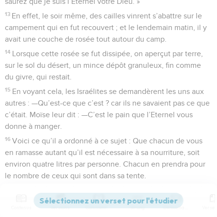
saurez que je suis l’Eternel votre Dieu. »
13
En effet, le soir même, des cailles vinrent s’abattre sur le
campement qui en fut recouvert ; et le lendemain matin, il y
avait une couche de rosée tout autour du camp.
14
Lorsque cette rosée se fut dissipée, on aperçut par terre,
sur le sol du désert, un mince dépôt granuleux, fin comme
du givre, qui restait.
15
En voyant cela, les Israélites se demandèrent les uns aux
autres : —Qu’est-ce que c’est ? car ils ne savaient pas ce que
c’était. Moïse leur dit : —C’est le pain que l’Eternel vous
donne à manger.
16
Voici ce qu’il a ordonné à ce sujet : Que chacun de vous
en ramasse autant qu’il est nécessaire à sa nourriture, soit
environ quatre litres par personne. Chacun en prendra pour
le nombre de ceux qui sont dans sa tente.
17
Les Israélites agirent ainsi : ils en ramassèrent les uns plus,
les autres moins.
Contenus
Versions
Commentaires
Strong
Dictionnaire
18
Lorsqu’ils mesurèrent leur récolte, celui qui en avait