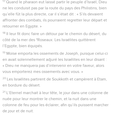
17
Quand le pharaon eut laissé partir le peuple d’Israël, Dieu
ne les conduisit pas par la route du pays des Philistins, bien
qu’elle fût la plus directe, car il s’était dit : « S’ils devaient
affronter des combats, ils pourraient regretter leur départ et
retourner en Egypte. »
18
Il leur fit donc faire un détour par le chemin du désert, du
côté de la mer des *Roseaux. Les Israélites quittèrent
l’Egypte, bien équipés.
19
Moïse emporta les ossements de Joseph, puisque celui-ci
en avait solennellement adjuré les Israélites en leur disant :
« Dieu ne manquera pas d’intervenir en votre faveur, alors
vous emporterez mes ossements avec vous. »
20
Les Israélites partirent de Soukkoth et campèrent à Etam,
en bordure du désert.
21
L’Eternel marchait à leur tête, le jour dans une colonne de
nuée pour leur montrer le chemin, et la nuit dans une
colonne de feu pour les éclairer, afin qu’ils puissent marcher
de jour et de nuit.