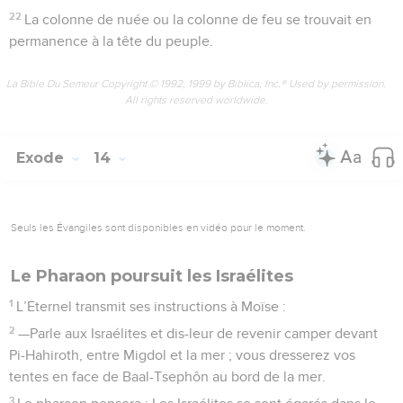
22
La colonne de nuée ou la colonne de feu se trouvait en
permanence à la tête du peuple.
La Bible Du Semeur Copyright © 1992, 1999 by Biblica, Inc.® Used by permission.
All rights reserved worldwide.
Exode
14
Seuls les Évangiles sont disponibles en vidéo pour le moment.
Le Pharaon poursuit les Israélites
1
L’Eternel transmit ses instructions à Moïse :
2
—Parle aux Israélites et dis-leur de revenir camper devant
Pi-Hahiroth, entre Migdol et la mer ; vous dresserez vos
tentes en face de Baal-Tsephôn au bord de la mer.
3