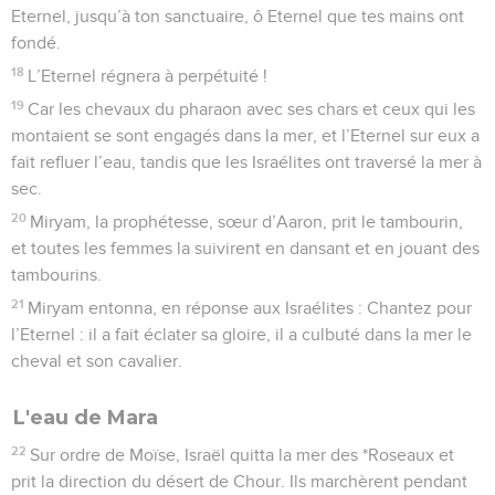
Eternel, jusqu’à ton sanctuaire, ô Eternel que tes mains ont
fondé.
18
L’Eternel régnera à perpétuité !
19
Car les chevaux du pharaon avec ses chars et ceux qui les
montaient se sont engagés dans la mer, et l’Eternel sur eux a
fait refluer l’eau, tandis que les Israélites ont traversé la mer à
sec.
20
Miryam, la prophétesse, sœur d’Aaron, prit le tambourin,
et toutes les femmes la suivirent en dansant et en jouant des
tambourins.
21
Miryam entonna, en réponse aux Israélites : Chantez pour
l’Eternel : il a fait éclater sa gloire, il a culbuté dans la mer le
cheval et son cavalier.
L'eau de Mara
22
Sur ordre de Moïse, Israël quitta la mer des *Roseaux et
prit la direction du désert de Chour. Ils marchèrent pendant