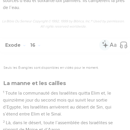
sources d’eau et soixante-dix palmiers. Ils campèrent là près
de l’eau.
La Bible Du Semeur Copyright © 1992, 1999 by Biblica, Inc.® Used by permission.
All rights reserved worldwide.
Exode
16
Seuls les Évangiles sont disponibles en vidéo pour le moment.
La manne et les cailles
1
Toute la communauté des Israélites quitta Elim et, le
quinzième jour du second mois qui suivit leur sortie
d’Egypte, les Israélites arrivèrent au désert de Sin, qui
s’étend entre Elim et le Sinaï.
2
Là, dans le désert, toute l’assemblée des Israélites se
plaignit de Moïse et d’Aaron.