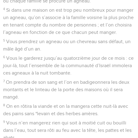
ou chaque famille se procure un agneau.
4
Si dans une maison on est trop peu nombreux pour manger
un agneau, qu’on s’associe à la famille voisine la plus proche
en tenant compte du nombre de personnes ; et l’on choisira
l’agneau en fonction de ce que chacun peut manger.
5
Vous prendrez un agneau ou un chevreau sans défaut, un
mâle âgé d’un an.
6
Vous le garderez jusqu’au quatorzième jour de ce mois : ce
jour-là, tout l’ensemble de la communauté d’Israël immolera
ces agneaux à la nuit tombante.
7
On prendra de son sang et l’on en badigeonnera les deux
montants et le linteau de la porte des maisons où il sera
mangé.
8
On en rôtira la viande et on la mangera cette nuit-là avec
des pains sans *levain et des herbes amères.
9
Vous n’en mangerez rien qui soit à moitié cuit ou bouilli
dans l’eau, tout sera rôti au feu avec la tête, les pattes et les
abats.