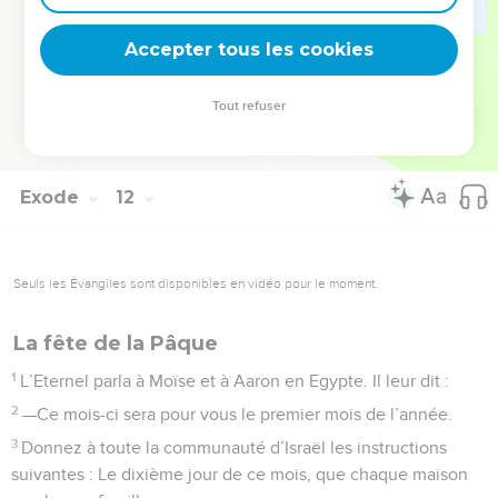
présence du pharaon. Mais l’Eternel rendit son cœur obstiné,
Accepter tous les cookies
de sorte qu’il ne laissa pas les Israélites quitter son pays.
La Bible Du Semeur Copyright © 1992, 1999 by Biblica, Inc.® Used by permission.
Tout refuser
All rights reserved worldwide.
Exode
12
Seuls les Évangiles sont disponibles en vidéo pour le moment.
La fête de la Pâque
1
L’Eternel parla à Moïse et à Aaron en Egypte. Il leur dit :
2
—Ce mois-ci sera pour vous le premier mois de l’année.
3
Donnez à toute la communauté d’Israël les instructions
suivantes : Le dixième jour de ce mois, que chaque maison