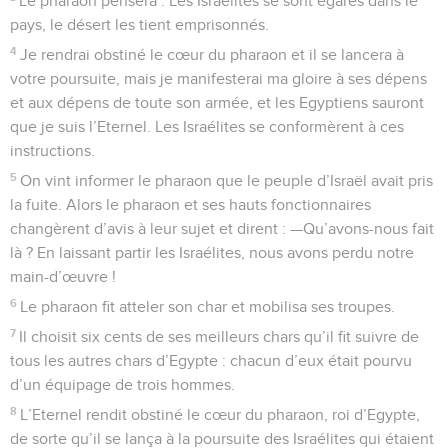
Le pharaon pensera : Les Israélites se sont égarés dans le
pays, le désert les tient emprisonnés.
4
Je rendrai obstiné le cœur du pharaon et il se lancera à
votre poursuite, mais je manifesterai ma gloire à ses dépens
et aux dépens de toute son armée, et les Egyptiens sauront
que je suis l’Eternel. Les Israélites se conformèrent à ces
instructions.
5
On vint informer le pharaon que le peuple d’Israël avait pris
la fuite. Alors le pharaon et ses hauts fonctionnaires
changèrent d’avis à leur sujet et dirent : —Qu’avons-nous fait
là ? En laissant partir les Israélites, nous avons perdu notre
main-d’œuvre !
6
Le pharaon fit atteler son char et mobilisa ses troupes.
7
Il choisit six cents de ses meilleurs chars qu’il fit suivre de
tous les autres chars d’Egypte : chacun d’eux était pourvu
d’un équipage de trois hommes.
8
L’Eternel rendit obstiné le cœur du pharaon, roi d’Egypte,
de sorte qu’il se lança à la poursuite des Israélites qui étaient