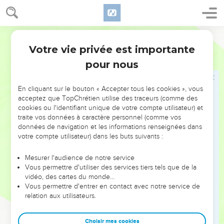
Moïse dit au pharaon : —Voici ce que l’Eternel déclare :
« Au milieu de la nuit, j’irai et je parcourrai l’Egypte
5
et tout fils aîné dans ce pays mourra, depuis le fils aîné du
Semeur
pharaon qui est sur le trône jusqu’à celui de la servante qui
Votre vie privée est importante
Exode
11
fait tourner la meule, ainsi que tout premier-né du bétail.
pour nous
6
De grands cris s’élèveront dans tout le pays comme il n’y
en a jamais eu et comme il n’y en aura plus de semblable.
En cliquant sur le bouton « Accepter tous les cookies », vous
7
Mais chez les Israélites, on n’entendra pas même un chien
acceptez que TopChrétien utilise des traceurs (comme des
aboyer contre un homme ou une bête. Vous saurez ainsi que
cookies ou l'identifiant unique de votre compte utilisateur) et
traite vos données à caractère personnel (comme vos
l’Eternel fait une distinction entre l’Egypte et Israël.
données de navigation et les informations renseignées dans
8
Alors tous tes hauts fonctionnaires qui t’entourent
votre compte utilisateur) dans les buts suivants :
viendront me trouver et se jetteront à mes pieds en
suppliant : “Va-t’en, toi et tout le peuple qui marche à ta
Mesurer l'audience de notre service
Vous permettre d'utiliser des services tiers tels que de la
suite.” Après cela, oui, je partirai. » Moïse sortit alors de chez
vidéo, des cartes du monde…
le pharaon dans une grande colère.
Vous permettre d'entrer en contact avec notre service de
9
relation aux utilisateurs.
L’Eternel lui avait dit : —Le pharaon ne vous écoutera pas,
afin que mes prodiges se multiplient en Egypte.
Choisir mes cookies
10
Moïse et Aaron accomplirent donc tous ces prodiges en