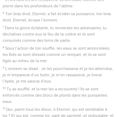
pierre dans les profondeurs de l’abîme.
6
Ton bras droit, Eternel, a fait éclater sa puissance, ton bras
droit, Eternel, écrase l’ennemi.
7
Dans ta gloire éclatante, tu renverses tes adversaires, tu
déchaînes contre eux le feu de ta colère et ils sont
consumés comme des brins de paille.
8
Sous l’action de ton souffle, les eaux se sont amoncelées,
les flots se sont dressés comme un rempart, et ils se sont
figés au milieu de la mer.
9
L’ennemi se disait : Je les pourchasserai et je les atteindrai,
je m’emparerai d’un butin, je m’en rassasierai, je tirerai
l’épée, je me saisirai d’eux.
10
Tu as soufflé, et la mer les a recouverts ! Ils se sont
enfoncés comme des blocs de plomb dans les puissantes
eaux.
11
Qui, parmi tous les dieux, ô Eternel, qui est semblable à
toi ? Et qui est, comme toi, paré de sainteté, et redoutable, et