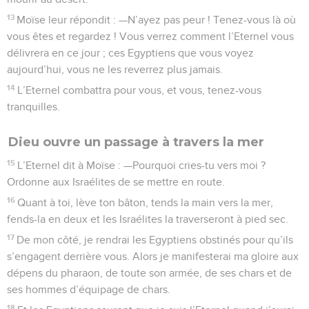
13
Moïse leur répondit : —N’ayez pas peur ! Tenez-vous là où
vous êtes et regardez ! Vous verrez comment l’Eternel vous
délivrera en ce jour ; ces Egyptiens que vous voyez
aujourd’hui, vous ne les reverrez plus jamais.
14
L’Eternel combattra pour vous, et vous, tenez-vous
tranquilles.
Dieu ouvre un passage à travers la mer
15
L’Eternel dit à Moïse : —Pourquoi cries-tu vers moi ?
Ordonne aux Israélites de se mettre en route.
16
Quant à toi, lève ton bâton, tends la main vers la mer,
fends-la en deux et les Israélites la traverseront à pied sec.
17
De mon côté, je rendrai les Egyptiens obstinés pour qu’ils
s’engagent derrière vous. Alors je manifesterai ma gloire aux
dépens du pharaon, de toute son armée, de ses chars et de
ses hommes d’équipage de chars.
18