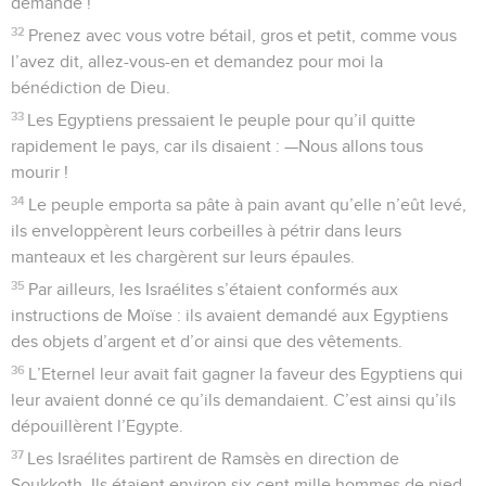
demandé !
32
Prenez avec vous votre bétail, gros et petit, comme vous
l’avez dit, allez-vous-en et demandez pour moi la
bénédiction de Dieu.
33
Les Egyptiens pressaient le peuple pour qu’il quitte
rapidement le pays, car ils disaient : —Nous allons tous
mourir !
34
Le peuple emporta sa pâte à pain avant qu’elle n’eût levé,
ils enveloppèrent leurs corbeilles à pétrir dans leurs
manteaux et les chargèrent sur leurs épaules.
35
Par ailleurs, les Israélites s’étaient conformés aux
instructions de Moïse : ils avaient demandé aux Egyptiens
des objets d’argent et d’or ainsi que des vêtements.
36
L’Eternel leur avait fait gagner la faveur des Egyptiens qui
leur avaient donné ce qu’ils demandaient. C’est ainsi qu’ils
dépouillèrent l’Egypte.
37
Les Israélites partirent de Ramsès en direction de
Soukkoth. Ils étaient environ six cent mille hommes de pied,