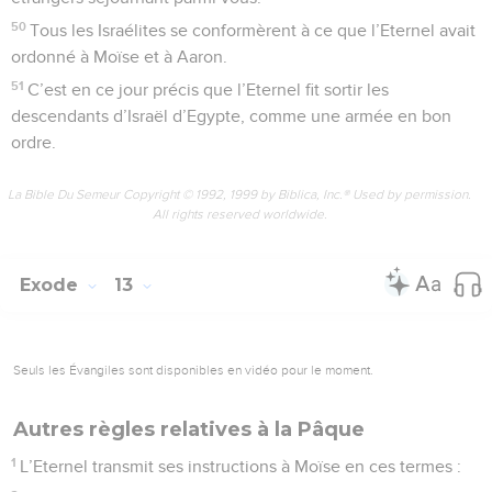
50
Tous les Israélites se conformèrent à ce que l’Eternel avait
ordonné à Moïse et à Aaron.
51
C’est en ce jour précis que l’Eternel fit sortir les
descendants d’Israël d’Egypte, comme une armée en bon
ordre.
La Bible Du Semeur Copyright © 1992, 1999 by Biblica, Inc.® Used by permission.
All rights reserved worldwide.
Exode
13
Seuls les Évangiles sont disponibles en vidéo pour le moment.
Autres règles relatives à la Pâque
1
L’Eternel transmit ses instructions à Moïse en ces termes :