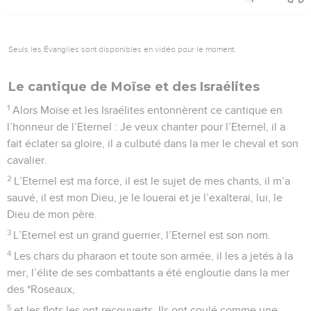
Seuls les Évangiles sont disponibles en vidéo pour le moment.
Le cantique de Moïse et des Israélites
1
Alors Moïse et les Israélites entonnèrent ce cantique en
l’honneur de l’Eternel : Je veux chanter pour l’Eternel, il a
fait éclater sa gloire, il a culbuté dans la mer le cheval et son
cavalier.
2
L’Eternel est ma force, il est le sujet de mes chants, il m’a
sauvé, il est mon Dieu, je le louerai et je l’exalterai, lui, le
Dieu de mon père.
3
L’Eternel est un grand guerrier, l’Eternel est son nom.
4
Les chars du pharaon et toute son armée, il les a jetés à la
mer, l’élite de ses combattants a été engloutie dans la mer
des *Roseaux,
5
et les flots les ont recouverts. Ils ont coulé comme une