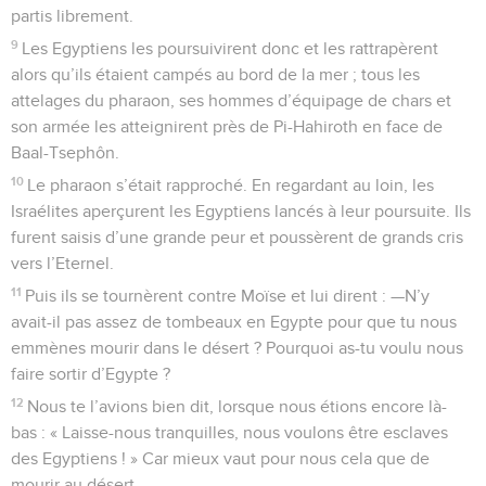
partis librement.
9
Les Egyptiens les poursuivirent donc et les rattrapèrent
alors qu’ils étaient campés au bord de la mer ; tous les
attelages du pharaon, ses hommes d’équipage de chars et
son armée les atteignirent près de Pi-Hahiroth en face de
Baal-Tsephôn.
10
Le pharaon s’était rapproché. En regardant au loin, les
Israélites aperçurent les Egyptiens lancés à leur poursuite. Ils
furent saisis d’une grande peur et poussèrent de grands cris
vers l’Eternel.
11
Puis ils se tournèrent contre Moïse et lui dirent : —N’y
avait-il pas assez de tombeaux en Egypte pour que tu nous
emmènes mourir dans le désert ? Pourquoi as-tu voulu nous
faire sortir d’Egypte ?
12
Nous te l’avions bien dit, lorsque nous étions encore là-
bas : « Laisse-nous tranquilles, nous voulons être esclaves
des Egyptiens ! » Car mieux vaut pour nous cela que de
mourir au désert.