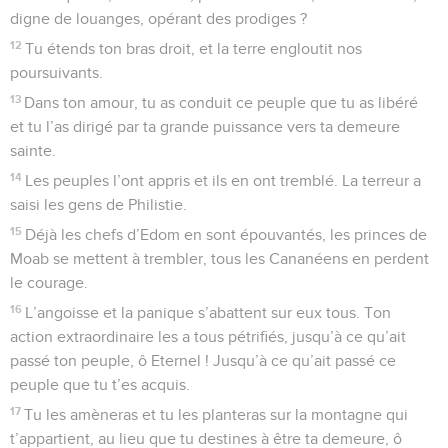
digne de louanges, opérant des prodiges ?
12
Tu étends ton bras droit, et la terre engloutit nos
poursuivants.
13
Dans ton amour, tu as conduit ce peuple que tu as libéré
et tu l’as dirigé par ta grande puissance vers ta demeure
sainte.
14
Les peuples l’ont appris et ils en ont tremblé. La terreur a
saisi les gens de Philistie.
15
Déjà les chefs d’Edom en sont épouvantés, les princes de
Moab se mettent à trembler, tous les Cananéens en perdent
le courage.
16
L’angoisse et la panique s’abattent sur eux tous. Ton
action extraordinaire les a tous pétrifiés, jusqu’à ce qu’ait
passé ton peuple, ô Eternel ! Jusqu’à ce qu’ait passé ce
peuple que tu t’es acquis.
17
Tu les amèneras et tu les planteras sur la montagne qui
t’appartient, au lieu que tu destines à être ta demeure, ô