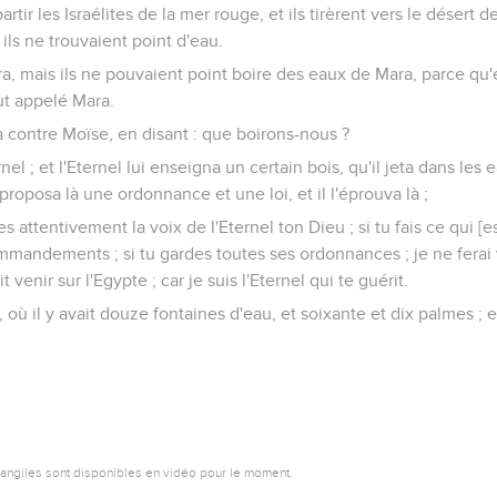
artir les Israélites de la mer rouge, et ils tirèrent vers le désert 
, ils ne trouvaient point d'eau.
ara, mais ils ne pouvaient point boire des eaux de Mara, parce qu'
fut appelé Mara.
 contre Moïse, en disant : que boirons-nous ?
rnel ; et l'Eternel lui enseigna un certain bois, qu'il jeta dans les 
 proposa là une ordonnance et une loi, et il l'éprouva là ;
tes attentivement la voix de l'Eternel ton Dieu ; si tu fais ce qui [est
commandements ; si tu gardes toutes ses ordonnances ; je ne ferai 
it venir sur l'Egypte ; car je suis l'Eternel qui te guérit.
m, où il y avait douze fontaines d'eau, et soixante et dix palmes ; 
vangiles sont disponibles en vidéo pour le moment.