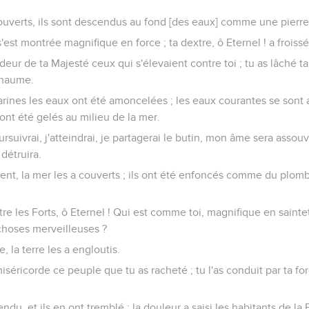
couverts, ils sont descendus au fond [des eaux] comme une pierre
s'est montrée magnifique en force ; ta dextre, ô Eternel ! a froiss
deur de ta Majesté ceux qui s'élevaient contre toi ; tu as lâché ta 
haume.
 narines les eaux ont été amoncelées ; les eaux courantes se son
ont été gelés au milieu de la mer.
ursuivrai, j'atteindrai, je partagerai le butin, mon âme sera assou
détruira.
vent, la mer les a couverts ; ils ont été enfoncés comme du plom
re les Forts, ô Eternel ! Qui est comme toi, magnifique en sainte
 choses merveilleuses ?
, la terre les a engloutis.
iséricorde ce peuple que tu as racheté ; tu l'as conduit par ta f
ndu, et ils en ont tremblé ; la douleur a saisi les habitants de la 