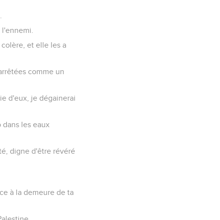
.
é l'ennemi.
colère, et elle les a
t arrêtées comme un
vie d'eux, je dégainerai
b dans les eaux
té, digne d'être révéré
orce à la demeure de ta
Palestine.