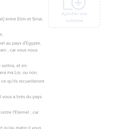
Ajouter une
Ajouter une
Ajouter une
Ajouter une
Ajouter une
t] entre Elim et Sinaï,
colonne
colonne
colonne
colonne
colonne
n.
rnel au pays d'Egypte,
ain ; car vous nous
 sortira, et en
rvera ma Loi, ou non.
 ce qu'ils recueilleront
l vous a tirés du pays
ontre l'Eternel ; car
t qu'au matin il vous