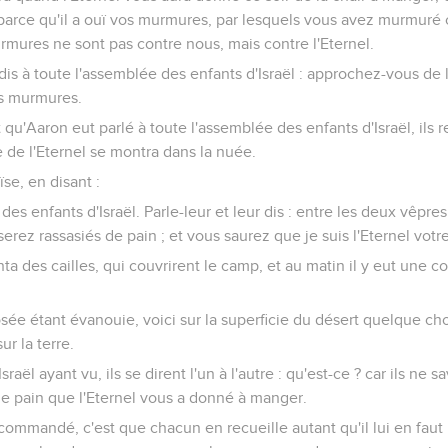
 parce qu'il a ouï vos murmures, par lesquels vous avez murmuré c
ures ne sont pas contre nous, mais contre l'Eternel.
 dis à toute l'assemblée des enfants d'Israël : approchez-vous de
vos murmures.
ôt qu'Aaron eut parlé à toute l'assemblée des enfants d'Israël, ils 
ire de l'Eternel se montra dans la nuée.
ïse, en disant :
 des enfants d'Israël. Parle-leur et leur dis : entre les deux vêpr
serez rassasiés de pain ; et vous saurez que je suis l'Eternel votr
nta des cailles, qui couvrirent le camp, et au matin il y eut une 
sée étant évanouie, voici sur la superficie du désert quelque c
r la terre.
raël ayant vu, ils se dirent l'un à l'autre : qu'est-ce ? car ils ne sa
t le pain que l'Eternel vous a donné à manger.
 commandé, c'est que chacun en recueille autant qu'il lui en faut 