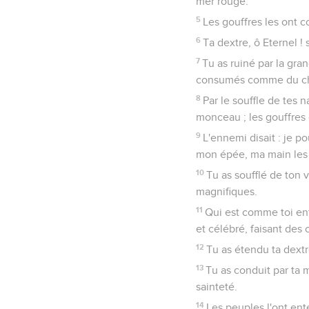
mer rouge.
5
Les gouffres les ont 
6
Ta dextre, ô Eternel ! 
7
Tu as ruiné par la gran
consumés comme du c
8
Par le souffle de tes
monceau ; les gouffres 
9
L'ennemi disait : je po
mon épée, ma main les 
10
Tu as soufflé de ton 
magnifiques.
11
Qui est comme toi ent
et célébré, faisant des
12
Tu as étendu ta dextre
13
Tu as conduit par ta m
sainteté.
14
Les peuples l'ont ente