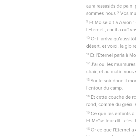
aura rassasiés de pain,
sommes-nous ? Vos murm
9
Et Moïse dit à Aaron :
l'Eternel ; car il a ouï 
10
Or il arriva qu'aussit
désert, et voici, la glo
11
Et l'Eternel parla à Mo
12
J'ai ouï les murmures
chair, et au matin vous 
13
Sur le soir donc il mo
l'entour du camp.
14
Et cette couche de ro
rond, comme du grésil su
15
Ce que les enfants d'Is
Et Moïse leur dit : c'es
16
Or ce que l'Eternel a