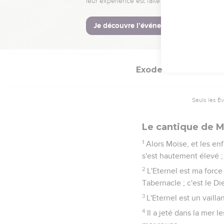
Ainsi l'Eternel délivr
Egyptiens morts.
31
Israël vit donc la gra
l'Eternel, et ils crurent
Exode
15
Seuls les É
Le cantique de Mo
1
Alors Moïse, et les enfa
s'est hautement élevé ; 
2
L'Eternel est ma force
Tabernacle ; c'est le Di
3
L'Eternel est un vailla
4
Il a jeté dans la mer 