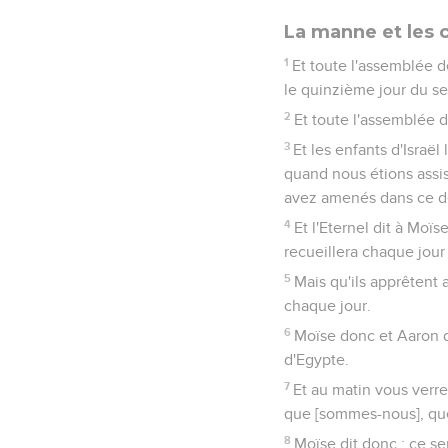
La manne et les c
1
Et toute l'assemblée de
le quinzième jour du se
2
Et toute l'assemblée 
3
Et les enfants d'Israë
quand nous étions assis
avez amenés dans ce dé
4
Et l'Eternel dit à Moïs
recueillera chaque jour 
5
Mais qu'ils apprêtent a
chaque jour.
6
Moïse donc et Aaron di
d'Egypte.
7
Et au matin vous verrez
que [sommes-nous], qu
8
Moïse dit donc : ce se