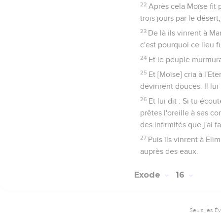
22
Après cela Moïse fit p
trois jours par le désert
23
De là ils vinrent à M
c'est pourquoi ce lieu 
24
Et le peuple murmura
25
Et [Moïse] cria à l'Ete
devinrent douces. Il lui
26
Et lui dit : Si tu écou
prêtes l'oreille à ses 
des infirmités que j'ai fa
27
Puis ils vinrent à Eli
auprès des eaux.
Exode
16
Seuls les É