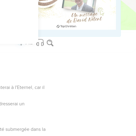
 bord de la mer les
et le peuple craignit
rai à l'Eternel, car il
 dresserai un
a été submergée dans la