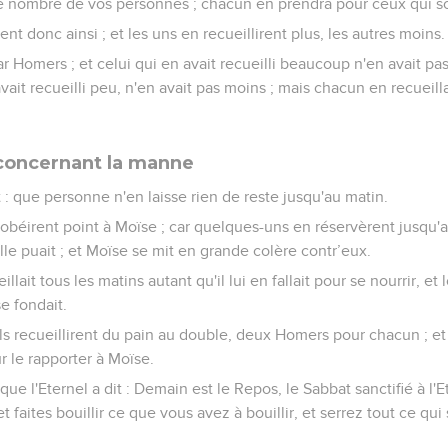
le nombre de vos personnes ; chacun en prendra pour ceux qui so
rent donc ainsi ; et les uns en recueillirent plus, les autres moins.
ar Homers ; et celui qui en avait recueilli beaucoup n'en avait pas 
n avait recueilli peu, n'en avait pas moins ; mais chacun en recueill
concernant la manne
t : que personne n'en laisse rien de reste jusqu'au matin.
n'obéirent point à Moïse ; car quelques-uns en réservèrent jusqu'au 
lle puait ; et Moïse se mit en grande colère contr’eux.
llait tous les matins autant qu'il lui en fallait pour se nourrir, et
se fondait.
ils recueillirent du pain au double, deux Homers pour chacun ; et
r le rapporter à Moïse.
ce que l'Eternel a dit : Demain est le Repos, le Sabbat sanctifié à l'E
t faites bouillir ce que vous avez à bouillir, et serrez tout ce qui