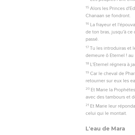
15
Alors les Princes d'E
Chanaan se fondront.
16
La frayeur et l'épouv
de ton bras, jusqu'à ce 
passé.
17
Tu les introduiras et 
demeure ô Eternel ! au 
18
L'Eternel régnera à ja
19
Car le cheval de Phar
retourner sur eux les ea
20
Et Marie la Prophétes
avec des tambours et de
21
Et Marie leur répondai
celui qui le montait.
L'eau de Mara