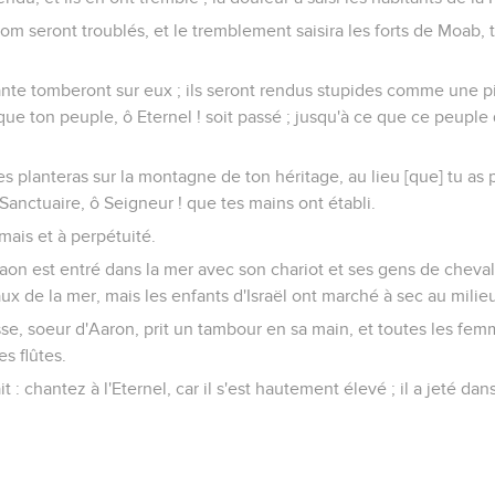
dom seront troublés, et le tremblement saisira les forts de Moab, 
ante tomberont sur eux ; ils seront rendus stupides comme une pi
que ton peuple, ô Eternel ! soit passé ; jusqu'à ce que ce peuple 
les planteras sur la montagne de ton héritage, au lieu [que] tu as
Sanctuaire, ô Seigneur ! que tes mains ont établi.
mais et à perpétuité.
aon est entré dans la mer avec son chariot et ses gens de cheval, e
ux de la mer, mais les enfants d'Israël ont marché à sec au milie
se, soeur d'Aaron, prit un tambour en sa main, et toutes les femm
s flûtes.
t : chantez à l'Eternel, car il s'est hautement élevé ; il a jeté dan