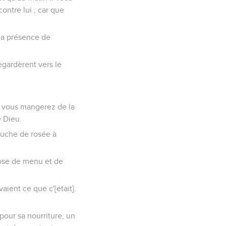
ontre lui ; car que
 la présence de
regardèrent vers le
es vous mangerez de la
e Dieu.
couche de rosée à
hose de menu et de
vaient ce que c'[était].
pour sa nourriture, un