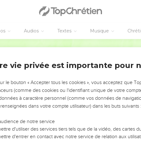
oursuivirent ; et ils entrèrent après eux au milieu de la mer, [sav
et ses gens de cheval.
éos
Audios
Textes
Musique
Chrét
 la veille du matin, l'Eternel étant dans la colonne de feu et dans
le mit en déroute.
Martin
es chariots, et fit qu'on les menait bien pesamment. Alors les Egyp
ar l'Eternel combat pour eux contre les Egyptiens.
re vie privée est importante pour 
se : étends ta main sur la mer, et les eaux retourneront sur les Egy
ens de cheval.
sur le bouton « Accepter tous les cookies », vous acceptez que T
 main sur la mer, et la mer reprit son impétuosité comme le matin
traceurs (comme des cookies ou l'identifiant unique de votre compte 
contrèrent la mer [qui s'était rejointe] ; et ainsi l'Eternel jeta le
s données à caractère personnel (comme vos données de navigatio
 renseignées dans votre compte utilisateur) dans les buts suivants 
rent et couvrirent les chariots et les gens de cheval de toute l'
Israélites dans la mer, et il n'en resta pas un seul.
audience de notre service
raël marchèrent au milieu de la mer à sec ; et les eaux leur servai
ttre d'utiliser des services tiers tels que de la vidéo, des cartes
ttre d'entrer en contact avec notre service de relation aux utilisat