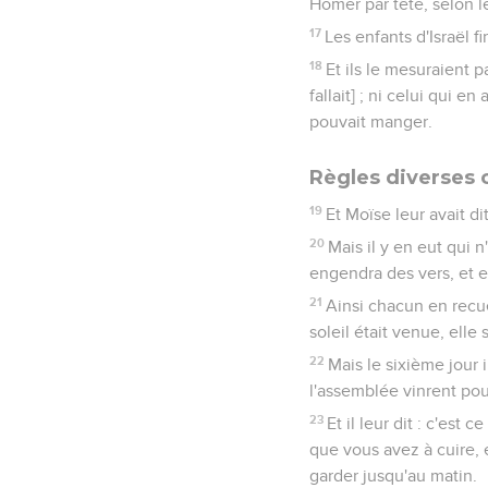
Homer par tête, selon 
17
Les enfants d'Israël fi
18
Et ils le mesuraient p
fallait] ; ni celui qui e
pouvait manger.
Règles diverses 
19
Et Moïse leur avait di
20
Mais il y en eut qui 
engendra des vers, et e
21
Ainsi chacun en recuei
soleil était venue, elle 
22
Mais le sixième jour 
l'assemblée vinrent pou
23
Et il leur dit : c'est 
que vous avez à cuire, e
garder jusqu'au matin.