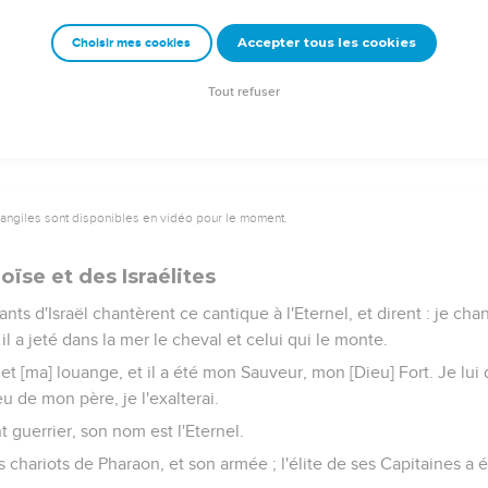
a en ce jour-là Israël de la main des Egyptiens ; et Israël vit sur le
Accepter tous les cookies
Choisir mes cookies
nde puissance que l'Eternel avait déployée contre les Egyptiens ; 
 en l'Eternel, et à Moïse son serviteur.
Tout refuser
vangiles sont disponibles en vidéo pour le moment.
ïse et des Israélites
nts d'Israël chantèrent ce cantique à l'Eternel, et dirent : je chante
il a jeté dans la mer le cheval et celui qui le monte.
 et [ma] louange, et il a été mon Sauveur, mon [Dieu] Fort. Je lui
eu de mon père, je l'exalterai.
nt guerrier, son nom est l'Eternel.
les chariots de Pharaon, et son armée ; l'élite de ses Capitaines 