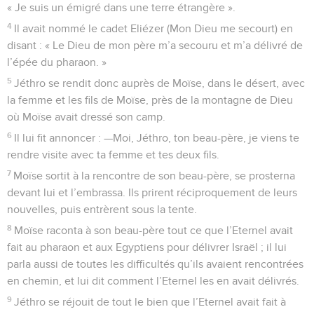
« Je suis un émigré dans une terre étrangère ».
4
Il avait nommé le cadet Eliézer (Mon Dieu me secourt) en
disant : « Le Dieu de mon père m’a secouru et m’a délivré de
l’épée du pharaon. »
5
Jéthro se rendit donc auprès de Moïse, dans le désert, avec
la femme et les fils de Moïse, près de la montagne de Dieu
où Moïse avait dressé son camp.
6
Il lui fit annoncer : —Moi, Jéthro, ton beau-père, je viens te
rendre visite avec ta femme et tes deux fils.
7
Moïse sortit à la rencontre de son beau-père, se prosterna
devant lui et l’embrassa. Ils prirent réciproquement de leurs
nouvelles, puis entrèrent sous la tente.
8
Moïse raconta à son beau-père tout ce que l’Eternel avait
fait au pharaon et aux Egyptiens pour délivrer Israël ; il lui
parla aussi de toutes les difficultés qu’ils avaient rencontrées
en chemin, et lui dit comment l’Eternel les en avait délivrés.
9
Jéthro se réjouit de tout le bien que l’Eternel avait fait à