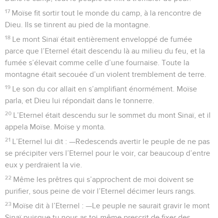
17
Moïse fit sortir tout le monde du camp, à la rencontre de
Dieu. Ils se tinrent au pied de la montagne.
18
Le mont Sinaï était entièrement enveloppé de fumée
parce que l’Eternel était descendu là au milieu du feu, et la
fumée s’élevait comme celle d’une fournaise. Toute la
montagne était secouée d’un violent tremblement de terre.
19
Le son du cor allait en s’amplifiant énormément. Moïse
parla, et Dieu lui répondait dans le tonnerre.
20
L’Eternel était descendu sur le sommet du mont Sinaï, et il
appela Moïse. Moïse y monta.
21
L’Eternel lui dit : —Redescends avertir le peuple de ne pas
se précipiter vers l’Eternel pour le voir, car beaucoup d’entre
eux y perdraient la vie.
22
Même les prêtres qui s’approchent de moi doivent se
purifier, sous peine de voir l’Eternel décimer leurs rangs.
23
Moïse dit à l’Eternel : —Le peuple ne saurait gravir le mont
Sinaï puisque tu nous as toi-même prescrit de fixer des