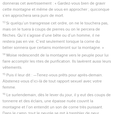
donneras cet avertissement : « Gardez-vous bien de gravir
cette montagne et même de vous en approcher ; quiconque
s’en approchera sera puni de mort.
13
Si quelqu’un transgresse cet ordre, on ne le touchera pas,
mais on le tuera à coups de pierres ou on le percera de
flèches. Qu’il s’agisse d’une bête ou d’un homme, il ne
restera pas en vie. C’est seulement lorsque la corne du
bélier sonnera que certains monteront sur la montagne. »
14
Moïse redescendit de la montagne vers le peuple pour lui
faire accomplir les rites de purification. Ils lavèrent aussi leurs
vêtements.
15
Puis il leur dit : —Tenez-vous prêts pour après-demain.
Abstenez-vous d’ici-là de tout rapport sexuel avec votre
femme.
16
Le surlendemain, dès le lever du jour, il y eut des coups de
tonnerre et des éclairs, une épaisse nuée couvrit la
montagne et l’on entendit un son de corne très puissant.
Dans le camp, tout le peuple se mit à trembler de peur.