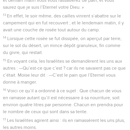
et demain matin vous vous rassasierez de pain, et vous
saurez que je suis l’Eternel votre Dieu. »
13
En effet, le soir même, des cailles vinrent s’abattre sur le
campement qui en fut recouvert ; et le lendemain matin, il y
avait une couche de rosée tout autour du camp.
14
Lorsque cette rosée se fut dissipée, on aperçut par terre,
sur le sol du désert, un mince dépôt granuleux, fin comme
du givre, qui restait.
15
En voyant cela, les Israélites se demandèrent les uns aux
autres : —Qu’est-ce que c’est ? car ils ne savaient pas ce que
c’était. Moïse leur dit : —C’est le pain que l’Eternel vous
donne à manger.
16
Voici ce qu’il a ordonné à ce sujet : Que chacun de vous
en ramasse autant qu’il est nécessaire à sa nourriture, soit
environ quatre litres par personne. Chacun en prendra pour
le nombre de ceux qui sont dans sa tente.
17
Les Israélites agirent ainsi : ils en ramassèrent les uns plus,
les autres moins.