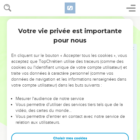
prit la direction du désert de Chour. Ils marchèrent pendant
trois jours dans le désert sans trouver de point d’eau.
23
Ils arrivèrent à Mara où il y avait de l’eau, mais ils ne
Semeur
purent pas en boire parce qu’elle était amère — d’où le nom
Votre vie privée est importante
Exode
15
de Mara (Amertume).
pour nous
24
Alors le peuple se plaignit de Moïse en disant : —
Qu’allons-nous boire ?
En cliquant sur le bouton « Accepter tous les cookies », vous
25
Moïse implora l’Eternel, qui lui indiqua un bois d’une
acceptez que TopChrétien utilise des traceurs (comme des
cookies ou l'identifiant unique de votre compte utilisateur) et
certaine espèce qu’il jeta dans l’eau, et l’eau devint potable.
traite vos données à caractère personnel (comme vos
C’est à cet endroit que l’Eternel donna au peuple des
données de navigation et les informations renseignées dans
préceptes et un code de droit ; là aussi il le mit à l’épreuve.
votre compte utilisateur) dans les buts suivants :
26
Il leur dit : —Si vous écoutez attentivement l’Eternel votre
Mesurer l'audience de notre service
Dieu, et si vous faites ce qui est droit à ses yeux, si vous êtes
Vous permettre d'utiliser des services tiers tels que de la
attentifs à ses commandements et si vous obéissez à toutes
vidéo, des cartes du monde…
ses lois, je ne vous infligerai aucune des maladies dont j’ai
Vous permettre d'entrer en contact avec notre service de
relation aux utilisateurs.
frappé les Egyptiens ; car je suis l’Eternel qui vous apporte la
guérison.
Choisir mes cookies
27
Ensuite, les Israélites arrivèrent à Elim où il y avait douze