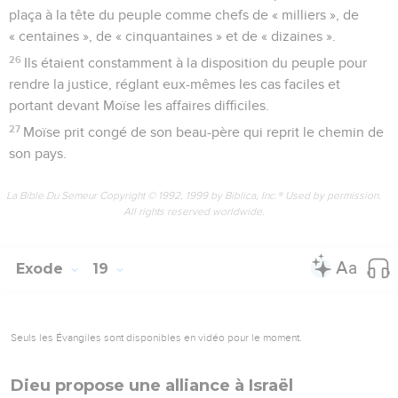
plaça à la tête du peuple comme chefs de « milliers », de
« centaines », de « cinquantaines » et de « dizaines ».
26
Ils étaient constamment à la disposition du peuple pour
rendre la justice, réglant eux-mêmes les cas faciles et
portant devant Moïse les affaires difficiles.
27
Moïse prit congé de son beau-père qui reprit le chemin de
son pays.
La Bible Du Semeur Copyright © 1992, 1999 by Biblica, Inc.® Used by permission.
All rights reserved worldwide.
Exode
19
Seuls les Évangiles sont disponibles en vidéo pour le moment.
Dieu propose une alliance à Israël