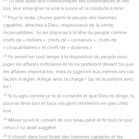
Tu dois aussi leur communiquer ses ordonnances et ses
lois, leur enseigner la voie à suivre et la conduite à tenir.
21
Pour le reste, choisis parmi le peuple des hommes
capables, attachés à Dieu, respectueux de la vérité,
incorruptibles ; tu les placeras à la tête du peuple comme
chefs de « milliers », chefs de « centaines », chefs de
« cinquantaines » et chefs de « dizaines ».
22
Ils seront en tout temps à la disposition du peuple pour
juger les affaires ordinaires et ils ne porteront devant toi que
les affaires importantes, mais ils jugeront eux-mêmes les cas
faciles à régler. Allège ainsi ta charge ! Qu’ils la portent avec
toi !
23
Si tu agis comme je te le conseille et que Dieu te dirige, tu
pourras tenir bon et tous ces gens rentreront en paix chez
eux.
24
Moïse suivit le conseil de son beau-père et fit tout ce que
celui-ci lui avait suggéré.
25
Il choisit dans tout Israël des hommes capables et les