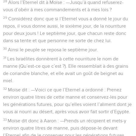
28
Alors l’Eternel dit à Moïse : —Jusqu’à quand refuserez-
vous d’obéir à mes commandements et à mes lois ?
29
Considérez donc que si l’Eternel vous a donné le jour du
repos, il vous donne aussi, le sixième jour, de la nourriture
pour deux jours ! Le septième jour, que chacun reste donc
dans sa tente et que personne ne sorte de chez lui.
30
Ainsi le peuple se reposa le septième jour.
31
Les Israélites donnèrent à cette nourriture le nom de
manne (Qu’est-ce que c’est ?). Elle ressemblait à des grains
de coriandre blanche, et elle avait un goût de beignet au
miel.
32
Moïse dit : —Voici ce que l’Eternel a ordonné : Prenez
environ quatre litres de cette manne et conservez-les pour
les générations futures, pour qu’elles voient l’aliment dont je
vous ai nourri au désert, après vous avoir fait sortir d’Egypte.
33
Moïse dit donc à Aaron : —Prends un récipient et mets-y
environ quatre litres de manne, puis dépose-le devant
l’Eternel afin de le conserver pour les générations futures.