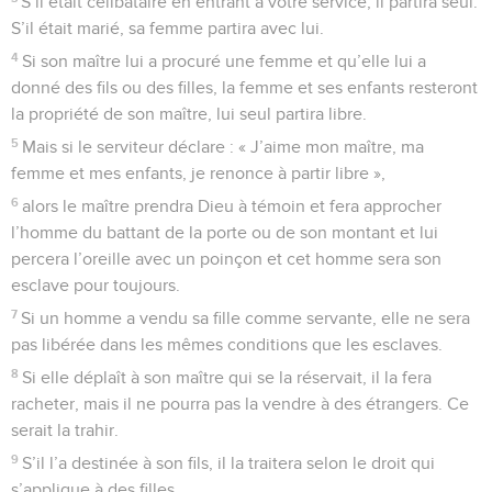
S’il était célibataire en entrant à votre service, il partira seul.
S’il était marié, sa femme partira avec lui.
4
Si son maître lui a procuré une femme et qu’elle lui a
donné des fils ou des filles, la femme et ses enfants resteront
la propriété de son maître, lui seul partira libre.
5
Mais si le serviteur déclare : « J’aime mon maître, ma
femme et mes enfants, je renonce à partir libre »,
6
alors le maître prendra Dieu à témoin et fera approcher
l’homme du battant de la porte ou de son montant et lui
percera l’oreille avec un poinçon et cet homme sera son
esclave pour toujours.
7
Si un homme a vendu sa fille comme servante, elle ne sera
pas libérée dans les mêmes conditions que les esclaves.
8
Si elle déplaît à son maître qui se la réservait, il la fera
racheter, mais il ne pourra pas la vendre à des étrangers. Ce
serait la trahir.
9
S’il l’a destinée à son fils, il la traitera selon le droit qui
s’applique à des filles.