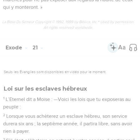
qui y monteront. »
La Bible Du Semeur Copyright © 1992, 1999 by Biblica, Inc.® Used by permission.
All rights reserved worldwide.
Exode
21
Seuls les Évangiles sont disponibles en vidéo pour le moment.
Loi sur les esclaves hébreux
1
L’Eternel dit a Moïse : —Voici les lois que tu exposeras au
peuple :
2
Lorsque vous achèterez un esclave hébreu, son service
durera six ans ; la septième année, il partira libre, sans avoir
rien à payer.
3