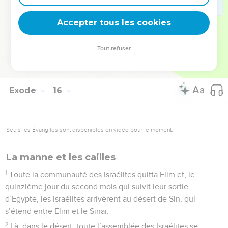
sources d’eau et soixante-dix palmiers. Ils campèrent là près
Accepter tous les cookies
de l’eau.
La Bible Du Semeur Copyright © 1992, 1999 by Biblica, Inc.® Used by permission.
Tout refuser
All rights reserved worldwide.
Exode
16
Seuls les Évangiles sont disponibles en vidéo pour le moment.
La manne et les cailles
1
Toute la communauté des Israélites quitta Elim et, le
quinzième jour du second mois qui suivit leur sortie
d’Egypte, les Israélites arrivèrent au désert de Sin, qui
s’étend entre Elim et le Sinaï.
2
Là, dans le désert, toute l’assemblée des Israélites se