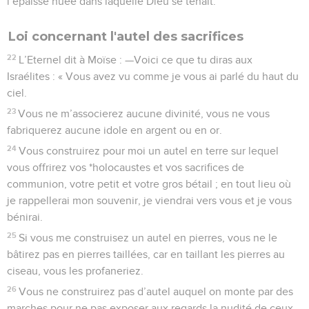
l’épaisse nuée dans laquelle Dieu se tenait.
Loi concernant l'autel des sacrifices
22
L’Eternel dit à Moïse : —Voici ce que tu diras aux
Israélites : « Vous avez vu comme je vous ai parlé du haut du
ciel.
23
Vous ne m’associerez aucune divinité, vous ne vous
fabriquerez aucune idole en argent ou en or.
24
Vous construirez pour moi un autel en terre sur lequel
vous offrirez vos *holocaustes et vos sacrifices de
communion, votre petit et votre gros bétail ; en tout lieu où
je rappellerai mon souvenir, je viendrai vers vous et je vous
bénirai.
25
Si vous me construisez un autel en pierres, vous ne le
bâtirez pas en pierres taillées, car en taillant les pierres au
ciseau, vous les profaneriez.
26
Vous ne construirez pas d’autel auquel on monte par des
marches pour ne pas exposer aux regards la nudité de ceux