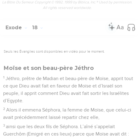
La Bible Du Semeur Copyright © 1992, 1999 by Biblica, Inc.® Used by permission.
All rights reserved worldwide.
Exode
18
Seuls les Évangiles sont disponibles en vidéo pour le moment.
Moïse et son beau-père Jéthro
1
Jéthro, prêtre de Madian et beau-père de Moïse, apprit tout
ce que Dieu avait fait en faveur de Moïse et d’Israël son
peuple, il apprit comment Dieu avait fait sortir les Israélites
d’Egypte.
2
Alors il emmena Séphora, la femme de Moïse, que celui-ci
avait précédemment laissé repartir chez elle,
3
ainsi que les deux fils de Séphora. L’aîné s’appelait
Guerchôm (Emigré en ces lieux) parce que Moïse avait dit :