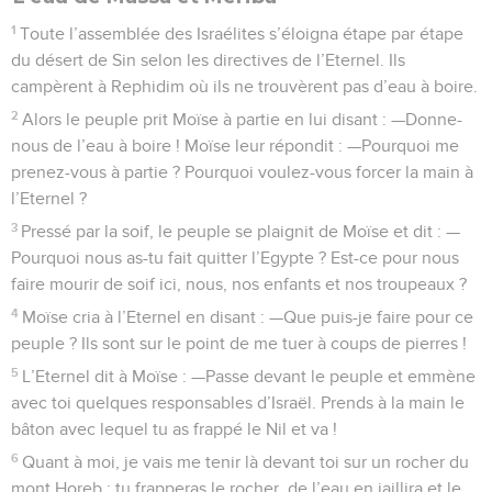
1
Toute l’assemblée des Israélites s’éloigna étape par étape
du désert de Sin selon les directives de l’Eternel. Ils
campèrent à Rephidim où ils ne trouvèrent pas d’eau à boire.
2
Alors le peuple prit Moïse à partie en lui disant : —Donne-
nous de l’eau à boire ! Moïse leur répondit : —Pourquoi me
prenez-vous à partie ? Pourquoi voulez-vous forcer la main à
l’Eternel ?
3
Pressé par la soif, le peuple se plaignit de Moïse et dit : —
Pourquoi nous as-tu fait quitter l’Egypte ? Est-ce pour nous
faire mourir de soif ici, nous, nos enfants et nos troupeaux ?
4
Moïse cria à l’Eternel en disant : —Que puis-je faire pour ce
peuple ? Ils sont sur le point de me tuer à coups de pierres !
5
L’Eternel dit à Moïse : —Passe devant le peuple et emmène
avec toi quelques responsables d’Israël. Prends à la main le
bâton avec lequel tu as frappé le Nil et va !
6
Quant à moi, je vais me tenir là devant toi sur un rocher du
mont Horeb ; tu frapperas le rocher, de l’eau en jaillira et le