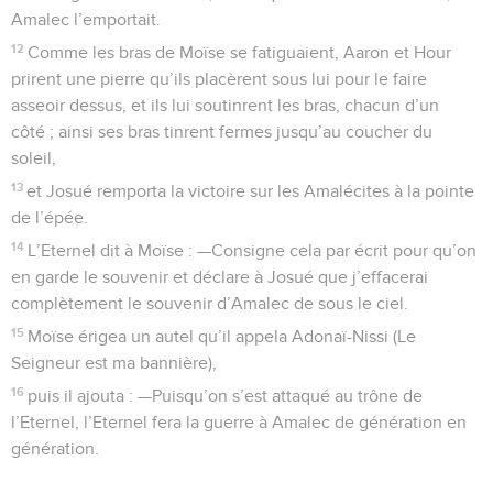
Amalec l’emportait.
12
Comme les bras de Moïse se fatiguaient, Aaron et Hour
prirent une pierre qu’ils placèrent sous lui pour le faire
asseoir dessus, et ils lui soutinrent les bras, chacun d’un
côté ; ainsi ses bras tinrent fermes jusqu’au coucher du
soleil,
13
et Josué remporta la victoire sur les Amalécites à la pointe
de l’épée.
14
L’Eternel dit à Moïse : —Consigne cela par écrit pour qu’on
en garde le souvenir et déclare à Josué que j’effacerai
complètement le souvenir d’Amalec de sous le ciel.
15
Moïse érigea un autel qu’il appela Adonaï-Nissi (Le
Seigneur est ma bannière),
16
puis il ajouta : —Puisqu’on s’est attaqué au trône de
l’Eternel, l’Eternel fera la guerre à Amalec de génération en
génération.