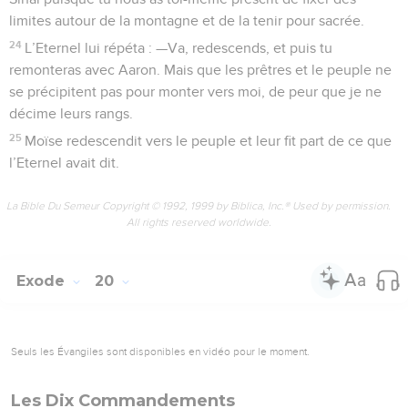
limites autour de la montagne et de la tenir pour sacrée.
24
L’Eternel lui répéta : —Va, redescends, et puis tu
remonteras avec Aaron. Mais que les prêtres et le peuple ne
se précipitent pas pour monter vers moi, de peur que je ne
décime leurs rangs.
25
Moïse redescendit vers le peuple et leur fit part de ce que
l’Eternel avait dit.
La Bible Du Semeur Copyright © 1992, 1999 by Biblica, Inc.® Used by permission.
All rights reserved worldwide.
Exode
20
Seuls les Évangiles sont disponibles en vidéo pour le moment.
Les Dix Commandements