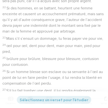
sera pas puni, car il l’a acquis avec son propre argent.
22
Si des hommes, en se battant, heurtent une femme
enceinte et causent un accouchement prématuré, mais sans
qu’il y ait d’autre conséquence grave, l’auteur de l’accident
devra payer une indemnité dont le montant sera fixé par le
mari de la femme et approuvé par arbitrage.
23
Mais s’il s’ensuit un dommage, tu feras payer vie pour vie,
24
œil pour œil, dent pour dent, main pour main, pied pour
pied,
25
brûlure pour brûlure, blessure pour blessure, contusion
pour contusion.
26
Si un homme blesse son esclave ou sa servante à l’œil au
point de lui en faire perdre l’usage, il lui rendra la liberté en
compensation de l’œil perdu.
27
S’il lui fait tomber une dent, il lui rendra également la
liberté en compensation de sa dent.
28
Si un bœuf tue quelqu’un à coups de corne, il sera abattu
Contenus
Versions
Commentaires
Strong
Dictionnaire