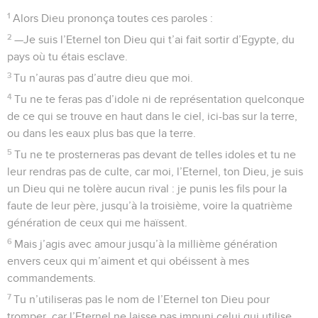
1
Alors Dieu prononça toutes ces paroles :
2
—Je suis l’Eternel ton Dieu qui t’ai fait sortir d’Egypte, du
pays où tu étais esclave.
3
Tu n’auras pas d’autre dieu que moi.
4
Tu ne te feras pas d’idole ni de représentation quelconque
de ce qui se trouve en haut dans le ciel, ici-bas sur la terre,
ou dans les eaux plus bas que la terre.
5
Tu ne te prosterneras pas devant de telles idoles et tu ne
leur rendras pas de culte, car moi, l’Eternel, ton Dieu, je suis
un Dieu qui ne tolère aucun rival : je punis les fils pour la
faute de leur père, jusqu’à la troisième, voire la quatrième
génération de ceux qui me haïssent.
6
Mais j’agis avec amour jusqu’à la millième génération
envers ceux qui m’aiment et qui obéissent à mes
commandements.
7
Tu n’utiliseras pas le nom de l’Eternel ton Dieu pour
tromper, car l’Eternel ne laisse pas impuni celui qui utilise