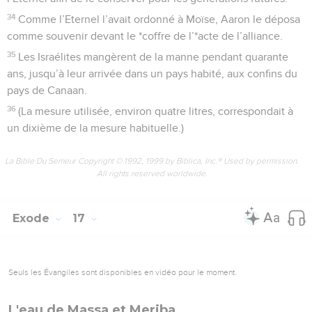
34
Comme l’Eternel l’avait ordonné à Moïse, Aaron le déposa
comme souvenir devant le *coffre de l’*acte de l’alliance.
35
Les Israélites mangèrent de la manne pendant quarante
ans, jusqu’à leur arrivée dans un pays habité, aux confins du
pays de Canaan.
36
(La mesure utilisée, environ quatre litres, correspondait à
un dixième de la mesure habituelle.)
La Bible Du Semeur Copyright © 1992, 1999 by Biblica, Inc.® Used by permission.
All rights reserved worldwide.
Exode
17
Seuls les Évangiles sont disponibles en vidéo pour le moment.
L'eau de Massa et Meriba