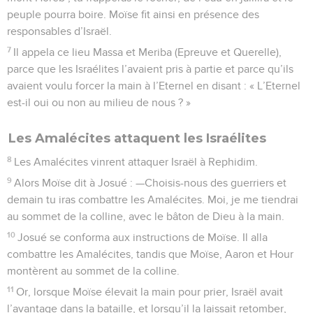
peuple pourra boire. Moïse fit ainsi en présence des
responsables d’Israël.
7
Il appela ce lieu Massa et Meriba (Epreuve et Querelle),
parce que les Israélites l’avaient pris à partie et parce qu’ils
avaient voulu forcer la main à l’Eternel en disant : « L’Eternel
est-il oui ou non au milieu de nous ? »
Les Amalécites attaquent les Israélites
8
Les Amalécites vinrent attaquer Israël à Rephidim.
9
Alors Moïse dit à Josué : —Choisis-nous des guerriers et
demain tu iras combattre les Amalécites. Moi, je me tiendrai
au sommet de la colline, avec le bâton de Dieu à la main.
10
Josué se conforma aux instructions de Moïse. Il alla
combattre les Amalécites, tandis que Moïse, Aaron et Hour
montèrent au sommet de la colline.
11
Or, lorsque Moïse élevait la main pour prier, Israël avait
l’avantage dans la bataille, et lorsqu’il la laissait retomber,