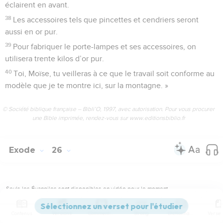
éclairent en avant.
38
Les accessoires tels que pincettes et cendriers seront
aussi en or pur.
39
Pour fabriquer le porte-lampes et ses accessoires, on
utilisera trente kilos d’or pur.
40
Toi, Moïse, tu veilleras à ce que le travail soit conforme au
modèle que je te montre ici, sur la montagne. »
© Société biblique française – Bibli’O, 1997, avec autorisation. Pour vous procurer
une Bible imprimée, rendez-vous sur www.editionsbiblio.fr
Exode
26
Seuls les Évangiles sont disponibles en vidéo pour le moment.
La demeure sacrée
Contenus
Versions
Commentaires
Strong
Dictionnaire