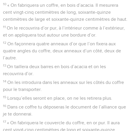
10
« On fabriquera un coffre, en bois d’acacia. Il mesurera
cent vingt-cinq centimètres de long, soixante-quinze
centimètres de large et soixante-quinze centimètres de haut.
11
On le recouvrira d’or pur, à l’intérieur comme à l’extérieur,
et on appliquera tout autour une bordure d’or.
12
On façonnera quatre anneaux d’or que l’on fixera aux
quatre angles du coffre, deux anneaux d’un côté, deux de
l’autre.
13
On taillera deux barres en bois d’acacia et on les
recouvrira d’or.
14
On les introduira dans les anneaux sur les côtés du coffre
pour le transporter.
15
Lorsqu’elles seront en place, on ne les retirera plus.
16
Dans ce coffre tu déposeras le document de l’alliance que
je te donnerai.
17
« On fabriquera le couvercle du coffre, en or pur. Il aura
cent vingt-cinq centimètres de long et soixante-quinze