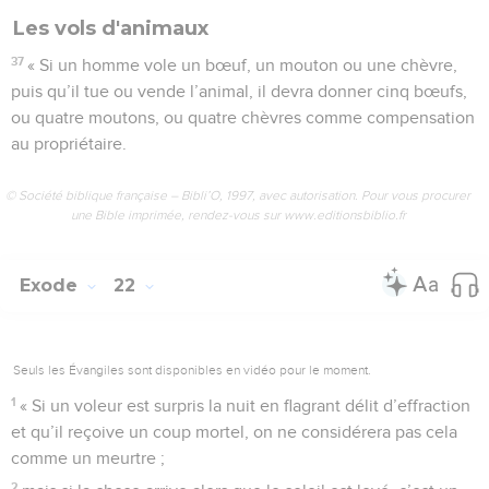
Les vols d'animaux
37
« Si un homme vole un bœuf, un mouton ou une chèvre,
puis qu’il tue ou vende l’animal, il devra donner cinq bœufs,
ou quatre moutons, ou quatre chèvres comme compensation
au propriétaire.
© Société biblique française – Bibli’O, 1997, avec autorisation. Pour vous procurer
une Bible imprimée, rendez-vous sur www.editionsbiblio.fr
Exode
22
Seuls les Évangiles sont disponibles en vidéo pour le moment.
1
« Si un voleur est surpris la nuit en flagrant délit d’effraction
et qu’il reçoive un coup mortel, on ne considérera pas cela
comme un meurtre ;
2