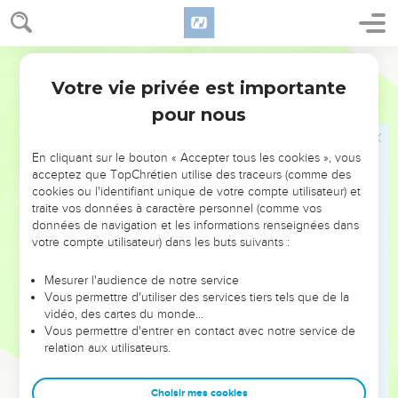
Les Israélites restèrent donc à distance, tandis que Moïse
s’approchait de l’épais nuage où se tenait Dieu.
Français Courant
Loi concernant l'autel des sacrifices
Votre vie privée est importante
Exode
20
22
Le Seigneur dit à Moïse : « Voici ce que tu transmettras de
pour nous
ma part aux Israélites : “Vous l’avez vu, c’est du haut du ciel
que je me suis adressé à vous.
En cliquant sur le bouton « Accepter tous les cookies », vous
23
Vous ne vous fabriquerez pas d’idoles en argent ou en or,
acceptez que TopChrétien utilise des traceurs (comme des
pour adorer d’autres dieux à côté de moi.
cookies ou l'identifiant unique de votre compte utilisateur) et
traite vos données à caractère personnel (comme vos
24
Vous me construirez un autel de terre, sur lequel vous
données de navigation et les informations renseignées dans
m’offrirez vos moutons, vos chèvres et vos bœufs en
votre compte utilisateur) dans les buts suivants :
sacrifices complets ou en sacrifices de communion. Et moi, je
viendrai vous bénir en tout endroit où je manifesterai ma
Mesurer l'audience de notre service
Vous permettre d'utiliser des services tiers tels que de la
présence.
vidéo, des cartes du monde…
25
Si vous me construisez un autel de pierres, ne le faites pas
Vous permettre d'entrer en contact avec notre service de
relation aux utilisateurs.
en pierres de taille, car en taillant les pierres au ciseau, vous
les rendriez impropres à un usage sacré.
Choisir mes cookies
26
Vous ne me construirez pas un autel auquel on accède