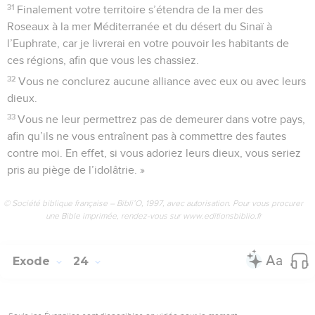
31
Finalement votre territoire s’étendra de la mer des
Roseaux à la mer Méditerranée et du désert du Sinaï à
l’Euphrate, car je livrerai en votre pouvoir les habitants de
ces régions, afin que vous les chassiez.
32
Vous ne conclurez aucune alliance avec eux ou avec leurs
dieux.
33
Vous ne leur permettrez pas de demeurer dans votre pays,
afin qu’ils ne vous entraînent pas à commettre des fautes
contre moi. En effet, si vous adoriez leurs dieux, vous seriez
pris au piège de l’idolâtrie. »
© Société biblique française – Bibli’O, 1997, avec autorisation. Pour vous procurer
une Bible imprimée, rendez-vous sur www.editionsbiblio.fr
Exode
24