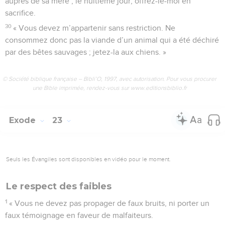
auprès de sa mère ; le huitième jour, offrez-le-moi en
sacrifice.
30
« Vous devez m’appartenir sans restriction. Ne
consommez donc pas la viande d’un animal qui a été déchiré
par des bêtes sauvages ; jetez-la aux chiens. »
© Société biblique française – Bibli’O, 1997, avec autorisation. Pour vous procurer
une Bible imprimée, rendez-vous sur www.editionsbiblio.fr
Exode
23
Seuls les Évangiles sont disponibles en vidéo pour le moment.
Le respect des faibles
1
« Vous ne devez pas propager de faux bruits, ni porter un
faux témoignage en faveur de malfaiteurs.