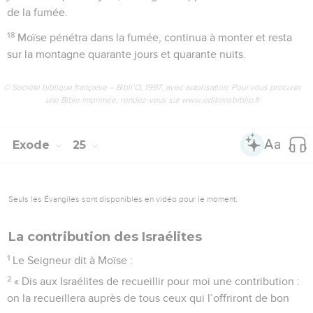
de la fumée.
18
Moïse pénétra dans la fumée, continua à monter et resta
sur la montagne quarante jours et quarante nuits.
© Société biblique française – Bibli’O, 1997, avec autorisation. Pour vous procurer
une Bible imprimée, rendez-vous sur www.editionsbiblio.fr
Exode
25
Seuls les Évangiles sont disponibles en vidéo pour le moment.
La contribution des Israélites
1
Le Seigneur dit à Moïse :
2
« Dis aux Israélites de recueillir pour moi une contribution :
on la recueillera auprès de tous ceux qui l’offriront de bon