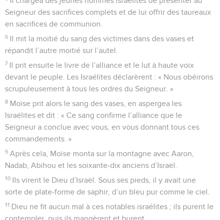
Il chargea des jeunes hommes israélites de présenter au
Seigneur des sacrifices complets et de lui offrir des taureaux
en sacrifices de communion.
6
Il mit la moitié du sang des victimes dans des vases et
répandit l’autre moitié sur l’autel.
7
Il prit ensuite le livre de l’alliance et le lut à haute voix
devant le peuple. Les Israélites déclarèrent : « Nous obéirons
scrupuleusement à tous les ordres du Seigneur. »
8
Moïse prit alors le sang des vases, en aspergea les
Israélites et dit : « Ce sang confirme l’alliance que le
Seigneur a conclue avec vous, en vous donnant tous ces
commandements. »
9
Après cela, Moïse monta sur la montagne avec Aaron,
Nadab, Abihou et les soixante-dix anciens d’Israël.
10
Ils virent le Dieu d’Israël. Sous ses pieds, il y avait une
sorte de plate-forme de saphir, d’un bleu pur comme le ciel.
11
Dieu ne fit aucun mal à ces notables israélites ; ils purent le
contempler, puis ils mangèrent et burent.