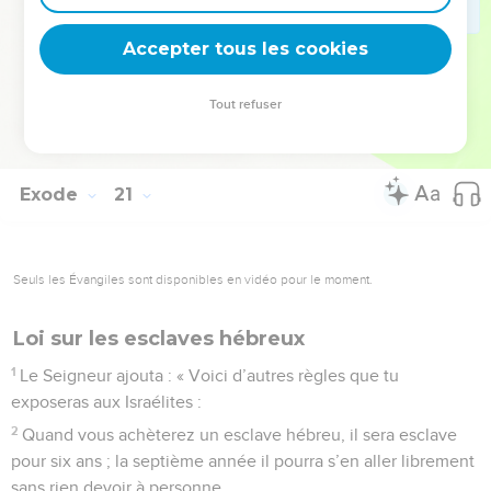
par des marches, afin que l’on n’aperçoive pas d’en bas la
Accepter tous les cookies
nudité de celui qui y monterait.” »
© Société biblique française – Bibli’O, 1997, avec autorisation. Pour vous procurer
Tout refuser
une Bible imprimée, rendez-vous sur www.editionsbiblio.fr
Exode
21
Seuls les Évangiles sont disponibles en vidéo pour le moment.
Loi sur les esclaves hébreux
1
Le Seigneur ajouta : « Voici d’autres règles que tu
exposeras aux Israélites :
2
Quand vous achèterez un esclave hébreu, il sera esclave
pour six ans ; la septième année il pourra s’en aller librement
sans rien devoir à personne.