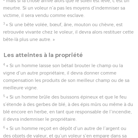
mais si la chose arrive alors que le soleil est levé, c’est un
meurtre. Si un voleur n’a pas les moyens d’indemniser sa
victime, il sera vendu comme esclave.
3
« Si une bête volée, bœuf, âne, mouton ou chèvre, est
retrouvée vivante chez le voleur, il devra alors restituer cette
bête-là plus une autre. »
Les atteintes à la propriété
4
« Si un homme laisse son bétail brouter le champ ou la
vigne d’un autre propriétaire, il devra donner comme
compensation les produits de son meilleur champ ou de sa
meilleure vigne.
5
« Si un homme brûle des buissons épineux et que le feu
s’étende à des gerbes de blé, à des épis mûrs ou même à du
blé encore en herbe, en tant que responsable de l’incendie,
il devra indemniser le propriétaire.
6
« Si un homme reçoit en dépôt d’un autre de l’argent ou
des objets de valeur, et qu’un voleur s’en empare dans sa