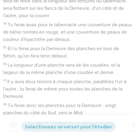
sera de reste dans la longueur des tentures du tabernacle,
sera flottant sur les flancs de la Demeure, d'un côté et de
l'autre, pour la couvrir.
14
Tu feras aussi pour le tabernacle une couverture de peaux
de bélier teintes en rouge, et une couverture de peaux de
couleur d'hyacinthe par-dessus.
15
Et tu feras pour la Demeure des planches en bois de
Sittim, qu'on fera tenir debout.
16
La longueur d'une planche sera de dix coudées, et la
largeur de la même planche d'une coudée et demie.
17
Il y aura deux tenons à chaque planche, parallèles l'un à
l'autre ; tu feras de même pour toutes les planches de la
Demeure.
18
Tu feras donc les planches pour la Demeure : vingt
planches du côté du Sud, vers le Midi.
19
Et sous les vingt planches tu feras quarante
soubassements d'argent : deux soubassements sous une
Contenus
Versions
Commentaires
Strong
Dictionnaire
planche, pour ses deux tenons, et deux soubassements sous