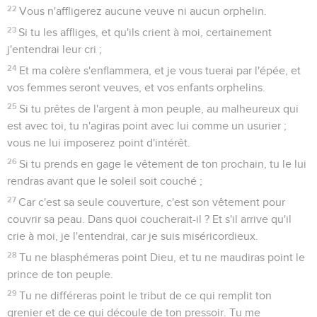
22
Vous n'affligerez aucune veuve ni aucun orphelin.
23
Si tu les affliges, et qu'ils crient à moi, certainement
j'entendrai leur cri ;
24
Et ma colère s'enflammera, et je vous tuerai par l'épée, et
vos femmes seront veuves, et vos enfants orphelins.
25
Si tu prêtes de l'argent à mon peuple, au malheureux qui
est avec toi, tu n'agiras point avec lui comme un usurier ;
vous ne lui imposerez point d'intérêt.
26
Si tu prends en gage le vêtement de ton prochain, tu le lui
rendras avant que le soleil soit couché ;
27
Car c'est sa seule couverture, c'est son vêtement pour
couvrir sa peau. Dans quoi coucherait-il ? Et s'il arrive qu'il
crie à moi, je l'entendrai, car je suis miséricordieux.
28
Tu ne blasphémeras point Dieu, et tu ne maudiras point le
prince de ton peuple.
29
Tu ne différeras point le tribut de ce qui remplit ton
grenier et de ce qui découle de ton pressoir. Tu me