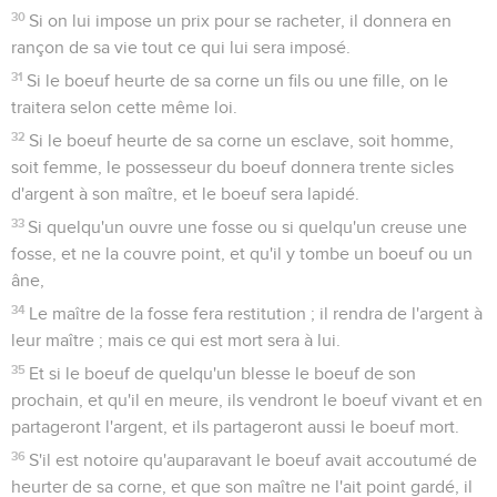
30
Si on lui impose un prix pour se racheter, il donnera en
rançon de sa vie tout ce qui lui sera imposé.
31
Si le boeuf heurte de sa corne un fils ou une fille, on le
traitera selon cette même loi.
32
Si le boeuf heurte de sa corne un esclave, soit homme,
soit femme, le possesseur du boeuf donnera trente sicles
d'argent à son maître, et le boeuf sera lapidé.
33
Si quelqu'un ouvre une fosse ou si quelqu'un creuse une
fosse, et ne la couvre point, et qu'il y tombe un boeuf ou un
âne,
34
Le maître de la fosse fera restitution ; il rendra de l'argent à
leur maître ; mais ce qui est mort sera à lui.
35
Et si le boeuf de quelqu'un blesse le boeuf de son
prochain, et qu'il en meure, ils vendront le boeuf vivant et en
partageront l'argent, et ils partageront aussi le boeuf mort.
36
S'il est notoire qu'auparavant le boeuf avait accoutumé de
heurter de sa corne, et que son maître ne l'ait point gardé, il