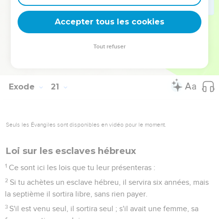
viendrai à toi et je te bénirai.
25
Que si tu me fais un autel de pierres, tu ne les emploieras
Accepter tous les cookies
point taillées ; car si tu levais sur elles ton fer, tu les
souillerais.
Tout refuser
26
Et tu ne monteras point à mon autel par des degrés, afin
que ta nudité n'y soit pas découverte.
Exode
21
Seuls les Évangiles sont disponibles en vidéo pour le moment.
Loi sur les esclaves hébreux
1
Ce sont ici les lois que tu leur présenteras :
2
Si tu achètes un esclave hébreu, il servira six années, mais
la septième il sortira libre, sans rien payer.
3
S'il est venu seul, il sortira seul ; s'il avait une femme, sa