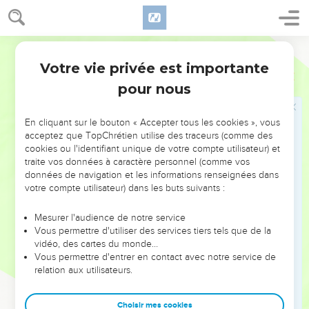
19
Et ils dirent à Moïse : Parle-nous toi-même, et nous
écouterons ; mais que Dieu ne parle point avec nous, de
peur que nous ne mourions.
Ostervald
20
Et Moïse dit au peuple : Ne craignez point, car Dieu est
Votre vie privée est importante
Exode
20
venu pour vous éprouver, et afin que sa crainte soit devant
pour nous
vous, en sorte que vous ne péchiez point.
21
Le peuple donc se tint loin ; et Moïse s'approcha de
En cliquant sur le bouton « Accepter tous les cookies », vous
l'obscurité où était Dieu.
acceptez que TopChrétien utilise des traceurs (comme des
cookies ou l'identifiant unique de votre compte utilisateur) et
Loi concernant l'autel des sacrifices
traite vos données à caractère personnel (comme vos
données de navigation et les informations renseignées dans
22
Et l'Éternel dit à Moïse : Tu diras ainsi aux enfants d'Israël :
votre compte utilisateur) dans les buts suivants :
Vous avez vu que je vous ai parlé des cieux.
Mesurer l'audience de notre service
23
Vous ne ferez point, à côté de moi, des dieux d'argent, et
Vous permettre d'utiliser des services tiers tels que de la
vous ne ferez point des dieux d'or.
vidéo, des cartes du monde…
Vous permettre d'entrer en contact avec notre service de
24
Tu me feras un autel de terre, sur lequel tu sacrifieras tes
relation aux utilisateurs.
holocaustes et tes sacrifices de prospérité, tes brebis et tes
taureaux. En tout lieu où je ferai célébrer mon nom, je
Choisir mes cookies