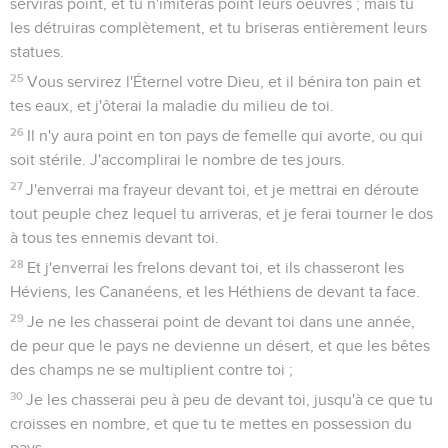
serviras point, et tu n'imiteras point leurs oeuvres ; mais tu
les détruiras complètement, et tu briseras entièrement leurs
statues.
25
Vous servirez l'Éternel votre Dieu, et il bénira ton pain et
tes eaux, et j'ôterai la maladie du milieu de toi.
26
Il n'y aura point en ton pays de femelle qui avorte, ou qui
soit stérile. J'accomplirai le nombre de tes jours.
27
J'enverrai ma frayeur devant toi, et je mettrai en déroute
tout peuple chez lequel tu arriveras, et je ferai tourner le dos
à tous tes ennemis devant toi.
28
Et j'enverrai les frelons devant toi, et ils chasseront les
Héviens, les Cananéens, et les Héthiens de devant ta face.
29
Je ne les chasserai point de devant toi dans une année,
de peur que le pays ne devienne un désert, et que les bêtes
des champs ne se multiplient contre toi ;
30
Je les chasserai peu à peu de devant toi, jusqu'à ce que tu
croisses en nombre, et que tu te mettes en possession du
pays.