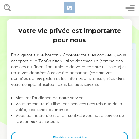
30
Il y avait ainsi huit planches, avec leurs bases d'argent, soit
seize bases, deux bases sous chaque planche.
31
On fit cinq barres de bois d'acacia pour les planches de
Segond 1910
l'un des côtés du tabernacle,
Votre vie privée est importante
Exode
36
32
cinq barres pour les planches du second côté du
pour nous
tabernacle, et cinq barres pour les planches du côté du
tabernacle formant le fond vers l'occident ;
En cliquant sur le bouton « Accepter tous les cookies », vous
33
on fit la barre du milieu pour traverser les planches d'une
acceptez que TopChrétien utilise des traceurs (comme des
cookies ou l'identifiant unique de votre compte utilisateur) et
extrémité à l'autre.
traite vos données à caractère personnel (comme vos
34
On couvrit d'or les planches, et l'on fit d'or leurs anneaux
données de navigation et les informations renseignées dans
pour recevoir les barres, et l'on couvrit d'or les barres.
votre compte utilisateur) dans les buts suivants :
35
On fit le voile de fil bleu, pourpre et cramoisi, et de fin lin
Mesurer l'audience de notre service
retors ; on le fit artistement travaillé, et l'on y représenta des
Vous permettre d'utiliser des services tiers tels que de la
chérubins.
vidéo, des cartes du monde…
Vous permettre d'entrer en contact avec notre service de
36
On fit pour lui quatre colonnes d'acacia, et on les couvrit
relation aux utilisateurs.
d'or ; elles avaient des crochets d'or, et l'on fondit pour elles
quatre bases d'argent.
Choisir mes cookies