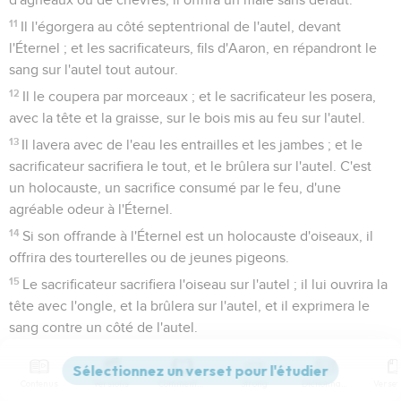
11
Il l'égorgera au côté septentrional de l'autel, devant
l'Éternel ; et les sacrificateurs, fils d'Aaron, en répandront le
sang sur l'autel tout autour.
12
Il le coupera par morceaux ; et le sacrificateur les posera,
avec la tête et la graisse, sur le bois mis au feu sur l'autel.
13
Il lavera avec de l'eau les entrailles et les jambes ; et le
sacrificateur sacrifiera le tout, et le brûlera sur l'autel. C'est
un holocauste, un sacrifice consumé par le feu, d'une
agréable odeur à l'Éternel.
14
Si son offrande à l'Éternel est un holocauste d'oiseaux, il
offrira des tourterelles ou de jeunes pigeons.
15
Le sacrificateur sacrifiera l'oiseau sur l'autel ; il lui ouvrira la
tête avec l'ongle, et la brûlera sur l'autel, et il exprimera le
sang contre un côté de l'autel.
16
Il ôtera le jabot avec ses plumes, et le jettera près de
l'autel, vers l'orient, dans le lieu où l'on met les cendres.
Contenus
Versions
Commentaires
Strong
Dictionnaire
17