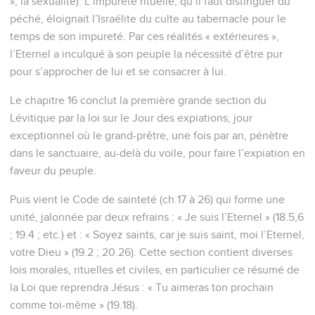
», la sexualité). L’impureté rituelle, qu’il faut distinguer du
péché, éloignait l’Israélite du culte au tabernacle pour le
temps de son impureté. Par ces réalités « extérieures »,
l’Eternel a inculqué à son peuple la nécessité d’être pur
pour s’approcher de lui et se consacrer à lui.
Le chapitre 16 conclut la première grande section du
Lévitique par la loi sur le Jour des expiations, jour
exceptionnel où le grand-prêtre, une fois par an, pénètre
dans le sanctuaire, au-delà du voile, pour faire l’expiation en
faveur du peuple.
Puis vient le Code de sainteté (ch.17 à 26) qui forme une
unité, jalonnée par deux refrains : « Je suis l’Eternel » (18.5,6
; 19.4 ; etc.) et : « Soyez saints, car je suis saint, moi l’Eternel,
votre Dieu » (19.2 ; 20.26). Cette section contient diverses
lois morales, rituelles et civiles, en particulier ce résumé de
la Loi que reprendra Jésus : « Tu aimeras ton prochain
comme toi-même » (19.18).