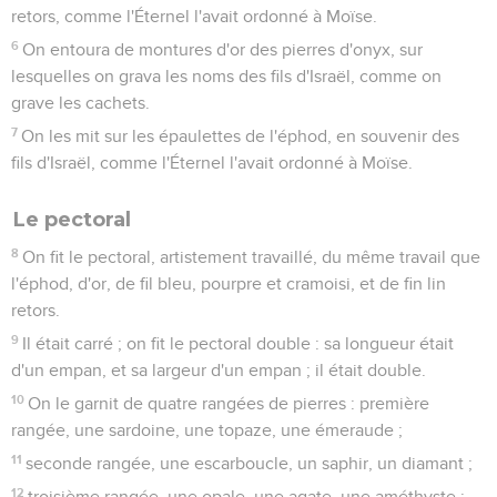
retors, comme l'Éternel l'avait ordonné à Moïse.
6
On entoura de montures d'or des pierres d'onyx, sur
lesquelles on grava les noms des fils d'Israël, comme on
grave les cachets.
7
On les mit sur les épaulettes de l'éphod, en souvenir des
fils d'Israël, comme l'Éternel l'avait ordonné à Moïse.
Le pectoral
8
On fit le pectoral, artistement travaillé, du même travail que
l'éphod, d'or, de fil bleu, pourpre et cramoisi, et de fin lin
retors.
9
Il était carré ; on fit le pectoral double : sa longueur était
d'un empan, et sa largeur d'un empan ; il était double.
10
On le garnit de quatre rangées de pierres : première
rangée, une sardoine, une topaze, une émeraude ;
11
seconde rangée, une escarboucle, un saphir, un diamant ;
12
troisième rangée, une opale, une agate, une améthyste ;