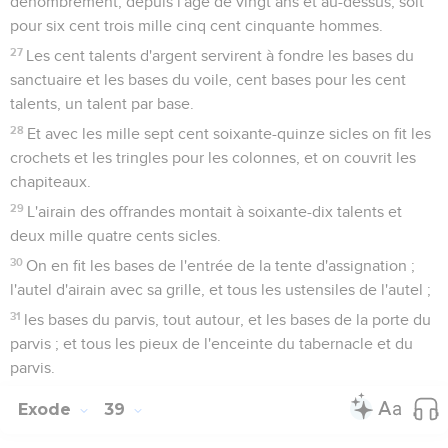
dénombrement, depuis l'âge de vingt ans et au-dessus, soit
pour six cent trois mille cinq cent cinquante hommes.
27
Les cent talents d'argent servirent à fondre les bases du
sanctuaire et les bases du voile, cent bases pour les cent
talents, un talent par base.
28
Et avec les mille sept cent soixante-quinze sicles on fit les
crochets et les tringles pour les colonnes, et on couvrit les
chapiteaux.
29
L'airain des offrandes montait à soixante-dix talents et
deux mille quatre cents sicles.
30
On en fit les bases de l'entrée de la tente d'assignation ;
l'autel d'airain avec sa grille, et tous les ustensiles de l'autel ;
31
les bases du parvis, tout autour, et les bases de la porte du
parvis ; et tous les pieux de l'enceinte du tabernacle et du
parvis.
Exode
39