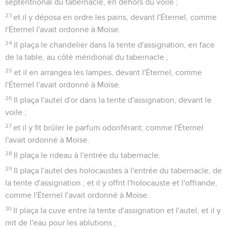
septentrional du tabernacle, en dehors du voile ;
23
et il y déposa en ordre les pains, devant l'Éternel, comme
l'Éternel l'avait ordonné à Moïse.
24
Il plaça le chandelier dans la tente d'assignation, en face
de la table, au côté méridional du tabernacle ;
25
et il en arrangea les lampes, devant l'Éternel, comme
l'Éternel l'avait ordonné à Moïse.
26
Il plaça l'autel d'or dans la tente d'assignation, devant le
voile ;
27
et il y fit brûler le parfum odoriférant, comme l'Éternel
l'avait ordonné à Moïse.
28
Il plaça le rideau à l'entrée du tabernacle.
29
Il plaça l'autel des holocaustes à l'entrée du tabernacle, de
la tente d'assignation ; et il y offrit l'holocauste et l'offrande,
comme l'Éternel l'avait ordonné à Moïse.
30
Il plaça la cuve entre la tente d'assignation et l'autel, et il y
mit de l'eau pour les ablutions ;