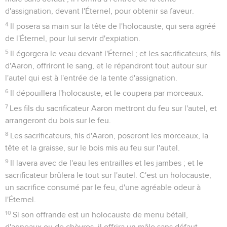
d'assignation, devant l'Éternel, pour obtenir sa faveur.
4
Il posera sa main sur la tête de l'holocauste, qui sera agréé
de l'Éternel, pour lui servir d'expiation.
5
Il égorgera le veau devant l'Éternel ; et les sacrificateurs, fils
d'Aaron, offriront le sang, et le répandront tout autour sur
l'autel qui est à l'entrée de la tente d'assignation.
6
Il dépouillera l'holocauste, et le coupera par morceaux.
7
Les fils du sacrificateur Aaron mettront du feu sur l'autel, et
arrangeront du bois sur le feu.
8
Les sacrificateurs, fils d'Aaron, poseront les morceaux, la
tête et la graisse, sur le bois mis au feu sur l'autel.
9
Il lavera avec de l'eau les entrailles et les jambes ; et le
sacrificateur brûlera le tout sur l'autel. C'est un holocauste,
un sacrifice consumé par le feu, d'une agréable odeur à
l'Éternel.
10
Si son offrande est un holocauste de menu bétail,
d'agneaux ou de chèvres, il offrira un mâle sans défaut.