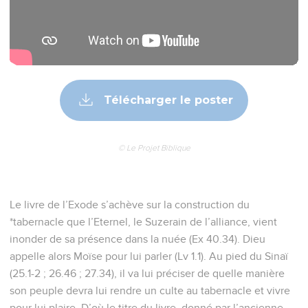
Télécharger le poster
© Le Projet Biblique
Le livre de l’Exode s’achève sur la construction du
*tabernacle que l’Eternel, le Suzerain de l’alliance, vient
inonder de sa présence dans la nuée (Ex 40.34). Dieu
appelle alors Moïse pour lui parler (Lv 1.1). Au pied du Sinaï
(25.1-2 ; 26.46 ; 27.34), il va lui préciser de quelle manière
son peuple devra lui rendre un culte au tabernacle et vivre
pour lui plaire. D’où le titre du livre, donné par l’ancienne