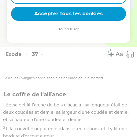
37
On fit pour l'entrée de la tente un rideau de fil bleu,
pourpre et cramoisi, et de fin lin retors ; c'était un ouvrage de
Accepter tous les cookies
broderie.
38
On fit ses cinq colonnes et leurs crochets, et l'on couvrit
Tout refuser
d'or leurs chapiteaux et leurs tringles ; leurs cinq bases
étaient d'airain.
Exode
37
Seuls les Évangiles sont disponibles en vidéo pour le moment.
Le coffre de l'alliance
1
Betsaleel fit l'arche de bois d'acacia ; sa longueur était de
deux coudées et demie, sa largeur d'une coudée et demie,
et sa hauteur d'une coudée et demie.
2
Il la couvrit d'or pur en dedans et en dehors, et il y fit une
bordure d'or tout autour.