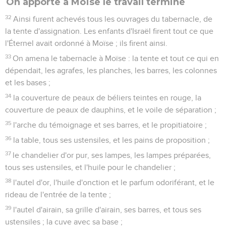
On apporte à Moïse le travail terminé
32
Ainsi furent achevés tous les ouvrages du tabernacle, de
la tente d'assignation. Les enfants d'Israël firent tout ce que
l'Éternel avait ordonné à Moïse ; ils firent ainsi.
33
On amena le tabernacle à Moïse : la tente et tout ce qui en
dépendait, les agrafes, les planches, les barres, les colonnes
et les bases ;
34
la couverture de peaux de béliers teintes en rouge, la
couverture de peaux de dauphins, et le voile de séparation ;
35
l'arche du témoignage et ses barres, et le propitiatoire ;
36
la table, tous ses ustensiles, et les pains de proposition ;
37
le chandelier d'or pur, ses lampes, les lampes préparées,
tous ses ustensiles, et l'huile pour le chandelier ;
38
l'autel d'or, l'huile d'onction et le parfum odoriférant, et le
rideau de l'entrée de la tente ;
39
l'autel d'airain, sa grille d'airain, ses barres, et tous ses
ustensiles ; la cuve avec sa base ;