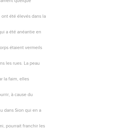
éclament quelque
 ont été élevés dans la
i a été anéantie en
corps étaient vermeils
ns les rues. La peau
 la faim, elles
urrir, à cause du
eu dans Sion qui en a
, pourrait franchir les