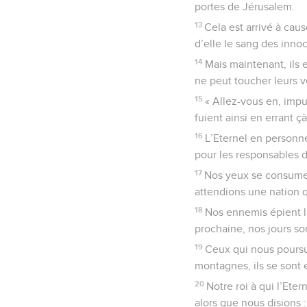
portes de Jérusalem.
13
Cela est arrivé à cau
d’elle le sang des inno
14
Mais maintenant, ils 
ne peut toucher leurs 
15
« Allez-vous en, impur
fuient ainsi en errant çà
16
L’Eternel en personne
pour les responsables 
17
Nos yeux se consumen
attendions une nation 
18
Nos ennemis épient la
prochaine, nos jours son
19
Ceux qui nous poursui
montagnes, ils se sont
20
Notre roi à qui l’Eter
alors que nous disions :