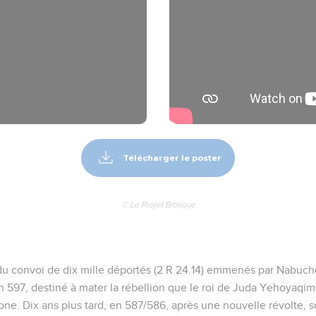
Télécharger le poster
© Le Projet Biblique
e du convoi de dix mille déportés (2 R 24.14) emmenés par Nabuc
 597, destiné à mater la rébellion que le roi de Juda Yehoyaqim
one. Dix ans plus tard, en 587/586, après une nouvelle révolte, 