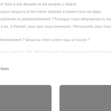
nt Sion a été dévasté et les renards y rôdent.
s pour toujours et ton trône subsiste à travers tous les âges.
ublierais-tu perpétuellement ? Pourquoi nous délaisserais-tu au
r à toi, ô Eternel, pour que nous revenions ! Renouvelle pour nou
finitivement ? Serais-tu irrité contre nous à l’excès ?
Semeur Copyright © 1992, 1999 by Biblica, Inc.® Used by permission. All rights reserv
ction