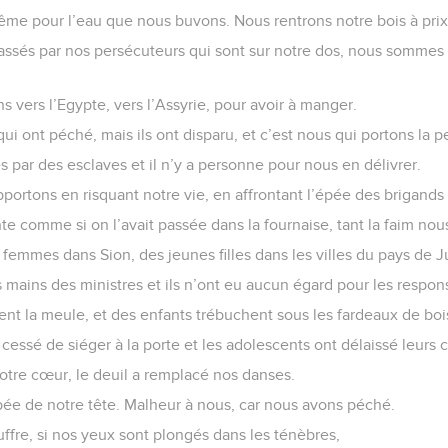
e pour l’eau que nous buvons. Nous rentrons notre bois à prix
és par nos persécuteurs qui sont sur notre dos, nous sommes é
 vers l’Egypte, vers l’Assyrie, pour avoir à manger.
ui ont péché, mais ils ont disparu, et c’est nous qui portons la p
ar des esclaves et il n’y a personne pour nous en délivrer.
pportons en risquant notre vie, en affrontant l’épée des brigands
te comme si on l’avait passée dans la fournaise, tant la faim no
 femmes dans Sion, des jeunes filles dans les villes du pays de J
s mains des ministres et ils n’ont eu aucun égard pour les respo
nt la meule, et des enfants trébuchent sous les fardeaux de boi
cessé de siéger à la porte et les adolescents ont délaissé leurs 
notre cœur, le deuil a remplacé nos danses.
ée de notre tête. Malheur à nous, car nous avons péché.
uffre, si nos yeux sont plongés dans les ténèbres,