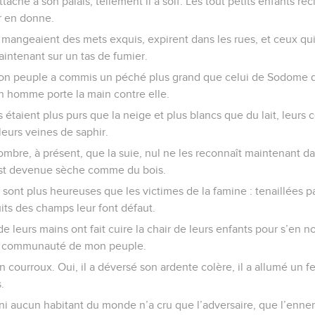
tache à son palais, tellement il a soif. Les tout petits enfants r
ur en donne.
 mangeaient des mets exquis, expirent dans les rues, et ceux qui
intenant sur un tas de fumier.
 peuple a commis un péché plus grand que celui de Sodome qu
un homme porte la main contre elle.
s étaient plus purs que la neige et plus blancs que du lait, leurs 
 leurs veines de saphir.
ombre, à présent, que la suie, nul ne les reconnaît maintenant da
e est devenue sèche comme du bois.
 sont plus heureuses que les victimes de la famine : tenaillées par
uits des champs leur font défaut.
 leurs mains ont fait cuire la chair de leurs enfants pour s’en no
 la communauté de mon peuple.
n courroux. Oui, il a déversé son ardente colère, il a allumé un f
.
 ni aucun habitant du monde n’a cru que l’adversaire, que l’ennemi