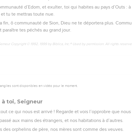
ommunauté d’Edom, et exulter, toi qui habites au pays d’Outs : à t
 et tu te mettras toute nue.
a fin, ô communauté de Sion, Dieu ne te déportera plus. Commu
ait paraître tes péchés au grand jour.
Semeur Copyright © 1992, 1999 by Biblica, Inc.® Used by permission. All rights reserv
vangiles sont disponibles en vidéo pour le moment.
 à toi, Seigneur
 tout ce qui nous est arrivé ! Regarde et vois l’opprobre que nous
passé aux mains des étrangers, et nos habitations à d’autres.
des orphelins de père, nos mères sont comme des veuves.