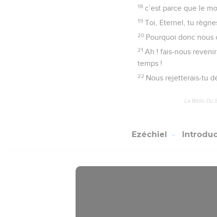
18
c’est parce que le mo
19
Toi, Eternel, tu règne
20
Pourquoi donc nous o
21
Ah ! fais-nous reveni
temps !
22
Nous rejetterais-tu dé
La Bible Du 
Ezéchiel
Introdu