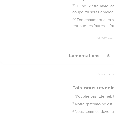
21
Tu peux être ravie, c
coupe, tu seras enivrée
22
Ton châtiment aura s
rétribue tes fautes, il f
La Bible Du 
Lamentations
5
Seuls les É
Fais-nous revenir
1
N’oublie pas, Eternel,
2
Notre *patrimoine est 
3
Nous sommes devenus 