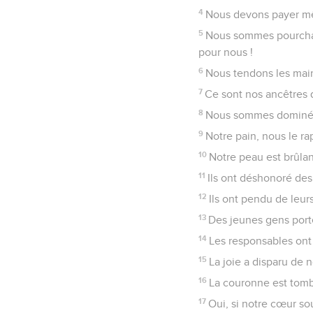
4
Nous devons payer mêm
5
Nous sommes pourchass
pour nous !
6
Nous tendons les mains
7
Ce sont nos ancêtres q
8
Nous sommes dominés p
9
Notre pain, nous le ra
10
Notre peau est brûlan
11
Ils ont déshonoré des
12
Ils ont pendu de leur
13
Des jeunes gens porte
14
Les responsables ont 
15
La joie a disparu de 
16
La couronne est tomb
17
Oui, si notre cœur so