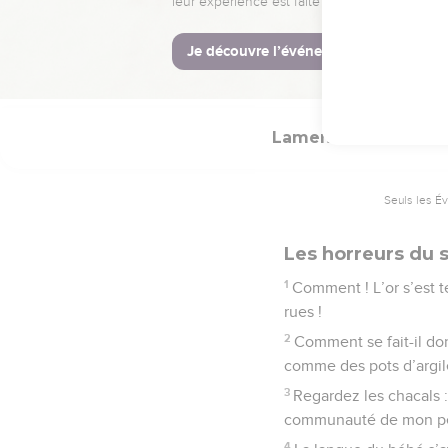
66
Tu les harcèleras dans
La Bible Du 
Lamentations
4
Seuls les É
Les horreurs du 
1
Comment ! L’or s’est te
rues !
2
Comment se fait-il do
comme des pots d’argile
3
Regardez les chacals 
communauté de mon peup
4