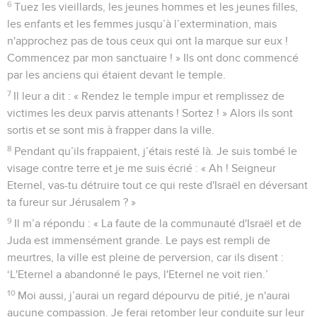
6
Tuez les vieillards, les jeunes hommes et les jeunes filles,
les enfants et les femmes jusqu’à l’extermination, mais
n'approchez pas de tous ceux qui ont la marque sur eux !
Commencez par mon sanctuaire ! » Ils ont donc commencé
par les anciens qui étaient devant le temple.
7
Il leur a dit : « Rendez le temple impur et remplissez de
victimes les deux parvis attenants ! Sortez ! » Alors ils sont
sortis et se sont mis à frapper dans la ville.
8
Pendant qu’ils frappaient, j’étais resté là. Je suis tombé le
visage contre terre et je me suis écrié : « Ah ! Seigneur
Eternel, vas-tu détruire tout ce qui reste d'Israël en déversant
ta fureur sur Jérusalem ? »
9
Il m’a répondu : « La faute de la communauté d'Israël et de
Juda est immensément grande. Le pays est rempli de
meurtres, la ville est pleine de perversion, car ils disent :
‘L'Eternel a abandonné le pays, l'Eternel ne voit rien.’
10
Moi aussi, j’aurai un regard dépourvu de pitié, je n'aurai
aucune compassion. Je ferai retomber leur conduite sur leur