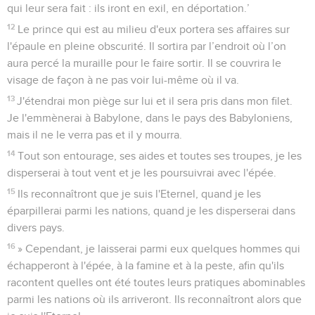
qui leur sera fait : ils iront en exil, en déportation.’
12
Le prince qui est au milieu d'eux portera ses affaires sur
l'épaule en pleine obscurité. Il sortira par l’endroit où l’on
aura percé la muraille pour le faire sortir. Il se couvrira le
visage de façon à ne pas voir lui-même où il va.
13
J'étendrai mon piège sur lui et il sera pris dans mon filet.
Je l'emmènerai à Babylone, dans le pays des Babyloniens,
mais il ne le verra pas et il y mourra.
14
Tout son entourage, ses aides et toutes ses troupes, je les
disperserai à tout vent et je les poursuivrai avec l'épée.
15
Ils reconnaîtront que je suis l'Eternel, quand je les
éparpillerai parmi les nations, quand je les disperserai dans
divers pays.
16
» Cependant, je laisserai parmi eux quelques hommes qui
échapperont à l'épée, à la famine et à la peste, afin qu'ils
racontent quelles ont été toutes leurs pratiques abominables
parmi les nations où ils arriveront. Ils reconnaîtront alors que