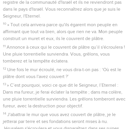
registre de la communauté d'Israël et ils ne reviendront pas
dans le pays d'Israël. Vous reconnaîtrez alors que je suis le
Seigneur, l'Eternel.
10
» Tout cela arrivera parce qu'ils égarent mon peuple en
affirmant que tout va bien, alors que rien ne va. Mon peuple
construit un muret et eux, ils le couvrent de plâtre.
11
Annonce à ceux qui le couvrent de plâtre qu’il s'écroulera !
Une pluie torrentielle surviendra. Vous, grêlons, vous
tomberez et la tempête éclatera.
12
Une fois le mur écroulé, ne vous dira-t-on pas : ‘Où est le
plâtre dont vous l'avez couvert ?’
13
» C’est pourquoi, voici ce que dit le Seigneur, l’Eternel :
Dans ma fureur, je ferai éclater la tempête ; dans ma colère,
une pluie torrentielle surviendra. Les grêlons tomberont avec
fureur, avec la destruction pour objectif.
14
J'abattrai le mur que vous avez couvert de plâtre, je le
jetterai par terre et ses fondations seront mises à nu.
Jérusalem s'écroulera et vous disparaîtrez dans ses ruines.