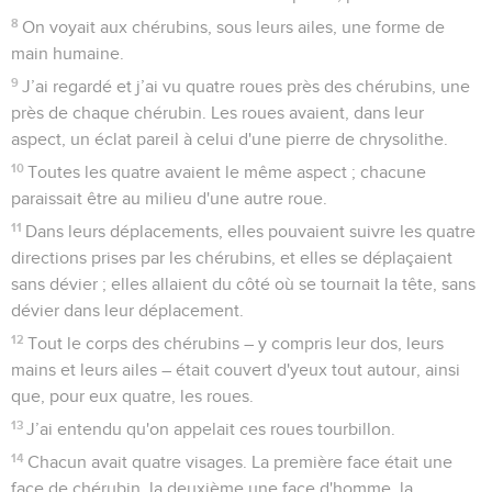
8
On voyait aux chérubins, sous leurs ailes, une forme de
main humaine.
9
J’ai regardé et j’ai vu quatre roues près des chérubins, une
près de chaque chérubin. Les roues avaient, dans leur
aspect, un éclat pareil à celui d'une pierre de chrysolithe.
10
Toutes les quatre avaient le même aspect ; chacune
paraissait être au milieu d'une autre roue.
11
Dans leurs déplacements, elles pouvaient suivre les quatre
directions prises par les chérubins, et elles se déplaçaient
sans dévier ; elles allaient du côté où se tournait la tête, sans
dévier dans leur déplacement.
12
Tout le corps des chérubins – y compris leur dos, leurs
mains et leurs ailes – était couvert d'yeux tout autour, ainsi
que, pour eux quatre, les roues.
13
J’ai entendu qu'on appelait ces roues tourbillon.
14
Chacun avait quatre visages. La première face était une
face de chérubin, la deuxième une face d'homme, la