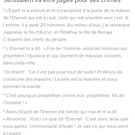
Jérusalem va être jugée pour ses crimes
1
L'Esprit m’a enlevé et m’a transporté à la porte de la maison
de l'Eternel qui est à l’est, celle qui est orientée vers l’est. A
l’entrée, il y avait 25 hommes. Au milieu d'eux, j’ai remarqué
Jaazania, le fils d'Azzur, et Pelathia, le fils de Benaja.
C’étaient des chefs du peuple.
2
L’Eternel m’a dit : « Fils de l’homme, voilà les hommes qui
projettent l’injustice et qui donnent de mauvais conseils
dans cette ville.
3
Ils disent : ‘Ce n’est pas pour tout de suite ! Profitons de
construire des maisons ! La ville est la marmite et nous
sommes la viande.’
4
C'est pourquoi prophétise contre eux, prophétise, fils de
l’homme ! »
5
Alors l'Esprit de l'Eternel est tombé sur moi et m’a dit :
« Annonce : ‘Voici ce que dit l'Eternel : C’est donc ainsi que
vous parlez, communauté d'Israël ! Je sais ce qui vous vient
à l’esprit.