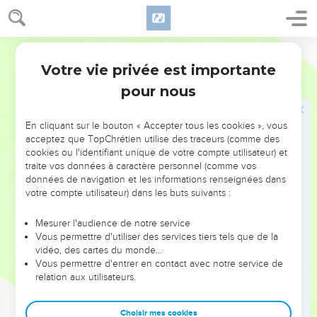
ils les ont utilisés pour fabriquer leurs abominables statues,
leurs monstruosités. Voilà pourquoi j’en fais pour eux un
objet d’horreur.
Segond 21
21
Je les donnerai en pillage à des étrangers, et comme butin
Votre vie privée est importante
Ezéchiel
7
aux méchants de la terre, afin qu'ils les profanent.
pour nous
22
Je me détournerai d'eux et l'on profanera mon lieu secret.
Des hommes violents y pénétreront et le profaneront.
En cliquant sur le bouton « Accepter tous les cookies », vous
acceptez que TopChrétien utilise des traceurs (comme des
23
» Prépare les chaînes, car le pays est rempli de meurtres,
cookies ou l'identifiant unique de votre compte utilisateur) et
et la ville de violence.
traite vos données à caractère personnel (comme vos
24
Je ferai venir les plus méchantes des nations et elles
données de navigation et les informations renseignées dans
votre compte utilisateur) dans les buts suivants :
prendront possession de leurs maisons. Je mettrai fin à
l'orgueil des puissants et leurs sanctuaires seront profanés.
Mesurer l'audience de notre service
25
» L’angoisse vient. Ils chercheront la paix, mais ils ne la
Vous permettre d'utiliser des services tiers tels que de la
vidéo, des cartes du monde…
trouveront pas.
Vous permettre d'entrer en contact avec notre service de
26
Il arrivera malheur sur malheur, une rumeur succédera à
relation aux utilisateurs.
une autre rumeur. Ils réclameront sans succès une vision aux
prophètes, les prêtres ne connaîtront plus la loi, les anciens
Choisir mes cookies