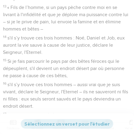
13
« Fils de l’homme, si un pays pèche contre moi en se
livrant à l'infidélité et que je déploie ma puissance contre lui
– si je le prive de pain, lui envoie la famine et en élimine
hommes et bêtes –
14
s'il s’y trouve ces trois hommes : Noé, Daniel et Job, eux
auront la vie sauve à cause de leur justice, déclare le
Seigneur, l'Eternel.
15
Si je fais parcourir le pays par des bêtes féroces qui le
dépeuplent, s'il devient un endroit désert par où personne
ne passe à cause de ces bêtes,
16
s'il s’y trouve ces trois hommes – aussi vrai que je suis
vivant, déclare le Seigneur, l'Eternel – ils ne sauveront ni fils
ni filles : eux seuls seront sauvés et le pays deviendra un
endroit désert.
17
Ou si je fais venir l'épée contre ce pays, si je dis : ‘Que
l'épée parcoure le pays !’et que j'en élimine hommes et
Contenus
Versions
Commentaires
Strong
Dictionnaire
bêtes,