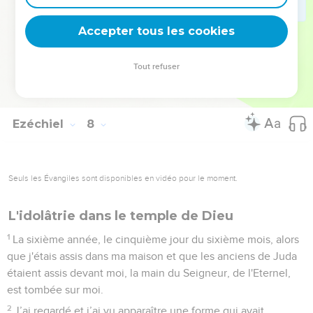
n’auront plus de conseils à donner.
27
Le roi prendra le deuil, le prince aura la consternation pour
Accepter tous les cookies
habit, les mains de la population du pays seront tremblantes.
Je les traiterai en fonction de leur conduite, je les jugerai
Tout refuser
d’après leurs jugements, et ils reconnaîtront que je suis
l'Eternel. »
Ezéchiel
8
Seuls les Évangiles sont disponibles en vidéo pour le moment.
L'idolâtrie dans le temple de Dieu
1
La sixième année, le cinquième jour du sixième mois, alors
que j'étais assis dans ma maison et que les anciens de Juda
étaient assis devant moi, la main du Seigneur, de l'Eternel,
est tombée sur moi.
2
J’ai regardé et j’ai vu apparaître une forme qui avait