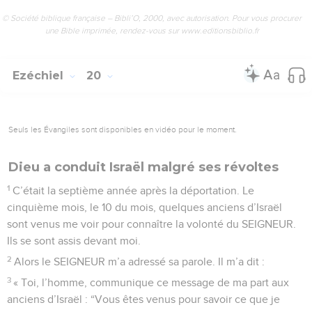
© Société biblique française – Bibli’O, 2000, avec autorisation. Pour vous procurer
une Bible imprimée, rendez-vous sur www.editionsbiblio.fr
Ezéchiel
20
Seuls les Évangiles sont disponibles en vidéo pour le moment.
Dieu a conduit Israël malgré ses révoltes
1
C’était la septième année après la déportation. Le
cinquième mois, le 10 du mois, quelques anciens d’Israël
sont venus me voir pour connaître la volonté du SEIGNEUR.
Ils se sont assis devant moi.
2
Alors le SEIGNEUR m’a adressé sa parole. Il m’a dit :
3
« Toi, l’homme, communique ce message de ma part aux
anciens d’Israël : “Vous êtes venus pour savoir ce que je