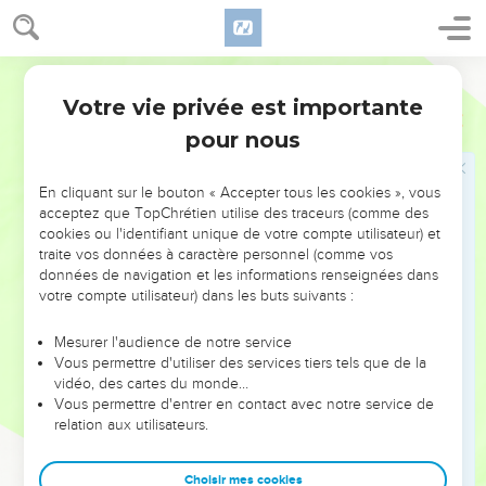
et horribles que tu as commis. Moi, le SEIGNEUR, je le
déclare.
59
« Voici ce que je dis, moi, le Seigneur DIEU : Tu t’es
Parole de Vie
moquée de ton serment en brisant mon alliance avec toi.
Votre vie privée est importante
Ezéchiel
16
C’est pourquoi j’agirai avec toi, Jérusalem, comme tu as agi
pour nous
avec moi.
60
Mais moi, je me souviendrai de l’alliance que j’ai faite
En cliquant sur le bouton « Accepter tous les cookies », vous
avec toi quand tu étais jeune. J’établirai cette alliance avec
acceptez que TopChrétien utilise des traceurs (comme des
toi pour toujours.
cookies ou l'identifiant unique de votre compte utilisateur) et
traite vos données à caractère personnel (comme vos
61
Tu réfléchiras à ta conduite et tu auras honte quand tu
données de navigation et les informations renseignées dans
recevras tes grandes sœurs et tes petites sœurs. Je les
votre compte utilisateur) dans les buts suivants :
mettrai sous ton pouvoir, comme si elles étaient tes filles.
Pourtant, ceci n’entre pas dans l’alliance que j’ai faite avec
Mesurer l'audience de notre service
Vous permettre d'utiliser des services tiers tels que de la
toi.
vidéo, des cartes du monde…
62
Jérusalem, je ferai une alliance avec toi. Alors tu sauras
Vous permettre d'entrer en contact avec notre service de
relation aux utilisateurs.
que le SEIGNEUR, c’est moi.
63
Alors tu te souviendras du passé, tu seras couverte de
Choisir mes cookies
honte et tu n’ouvriras plus la bouche, parce que tu as perdu