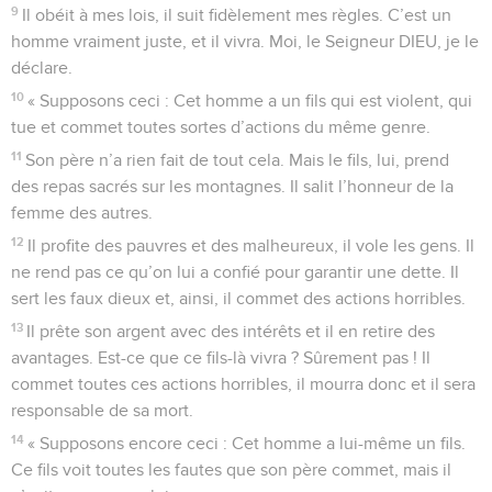
9
Il obéit à mes lois, il suit fidèlement mes règles. C’est un
homme vraiment juste, et il vivra. Moi, le Seigneur DIEU, je le
déclare.
10
« Supposons ceci : Cet homme a un fils qui est violent, qui
tue et commet toutes sortes d’actions du même genre.
11
Son père n’a rien fait de tout cela. Mais le fils, lui, prend
des repas sacrés sur les montagnes. Il salit l’honneur de la
femme des autres.
12
Il profite des pauvres et des malheureux, il vole les gens. Il
ne rend pas ce qu’on lui a confié pour garantir une dette. Il
sert les faux dieux et, ainsi, il commet des actions horribles.
13
Il prête son argent avec des intérêts et il en retire des
avantages. Est-ce que ce fils-là vivra ? Sûrement pas ! Il
commet toutes ces actions horribles, il mourra donc et il sera
responsable de sa mort.
14
« Supposons encore ceci : Cet homme a lui-même un fils.
Ce fils voit toutes les fautes que son père commet, mais il