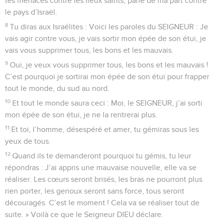
tes menaces contre les lieux saints, parle de ma part contre
le pays d’Israël.
8
Tu diras aux Israélites : Voici les paroles du SEIGNEUR : Je
vais agir contre vous, je vais sortir mon épée de son étui, je
vais vous supprimer tous, les bons et les mauvais.
9
Oui, je veux vous supprimer tous, les bons et les mauvais !
C’est pourquoi je sortirai mon épée de son étui pour frapper
tout le monde, du sud au nord.
10
Et tout le monde saura ceci : Moi, le SEIGNEUR, j’ai sorti
mon épée de son étui, je ne la rentrerai plus.
11
Et toi, l’homme, désespéré et amer, tu gémiras sous les
yeux de tous.
12
Quand ils te demanderont pourquoi tu gémis, tu leur
répondras : J’ai appris une mauvaise nouvelle, elle va se
réaliser. Les cœurs seront brisés, les bras ne pourront plus
rien porter, les genoux seront sans force, tous seront
découragés. C’est le moment ! Cela va se réaliser tout de
suite. » Voilà ce que le Seigneur DIEU déclare.