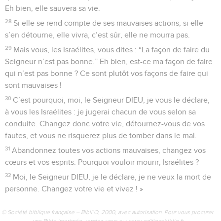
Eh bien, elle sauvera sa vie.
28
Si elle se rend compte de ses mauvaises actions, si elle
s’en détourne, elle vivra, c’est sûr, elle ne mourra pas.
29
Mais vous, les Israélites, vous dites : “La façon de faire du
Seigneur n’est pas bonne.” Eh bien, est-ce ma façon de faire
qui n’est pas bonne ? Ce sont plutôt vos façons de faire qui
sont mauvaises !
30
C’est pourquoi, moi, le Seigneur DIEU, je vous le déclare,
à vous les Israélites : je jugerai chacun de vous selon sa
conduite. Changez donc votre vie, détournez-vous de vos
fautes, et vous ne risquerez plus de tomber dans le mal.
31
Abandonnez toutes vos actions mauvaises, changez vos
cœurs et vos esprits. Pourquoi vouloir mourir, Israélites ?
32
Moi, le Seigneur DIEU, je le déclare, je ne veux la mort de
personne. Changez votre vie et vivez ! »
© Société biblique française – Bibli’O, 2000, avec autorisation. Pour vous procurer
une Bible imprimée, rendez-vous sur www.editionsbiblio.fr