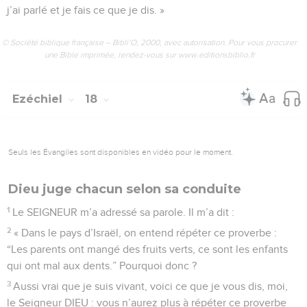
j’ai parlé et je fais ce que je dis. »
© Société biblique française – Bibli’O, 2000, avec autorisation. Pour vous procurer
une Bible imprimée, rendez-vous sur www.editionsbiblio.fr
Ezéchiel
18
Seuls les Évangiles sont disponibles en vidéo pour le moment.
Dieu juge chacun selon sa conduite
1
Le SEIGNEUR m’a adressé sa parole. Il m’a dit :
2
« Dans le pays d’Israël, on entend répéter ce proverbe :
“Les parents ont mangé des fruits verts, ce sont les enfants
qui ont mal aux dents.” Pourquoi donc ?
3
Aussi vrai que je suis vivant, voici ce que je vous dis, moi,
le Seigneur DIEU : vous n’aurez plus à répéter ce proverbe