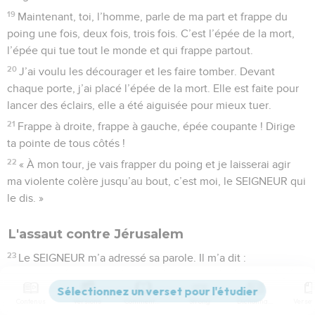
19
Maintenant, toi, l’homme, parle de ma part et frappe du
poing une fois, deux fois, trois fois. C’est l’épée de la mort,
l’épée qui tue tout le monde et qui frappe partout.
20
J’ai voulu les décourager et les faire tomber. Devant
chaque porte, j’ai placé l’épée de la mort. Elle est faite pour
lancer des éclairs, elle a été aiguisée pour mieux tuer.
21
Frappe à droite, frappe à gauche, épée coupante ! Dirige
ta pointe de tous côtés !
22
« À mon tour, je vais frapper du poing et je laisserai agir
ma violente colère jusqu’au bout, c’est moi, le SEIGNEUR qui
le dis. »
L'assaut contre Jérusalem
23
Le SEIGNEUR m’a adressé sa parole. Il m’a dit :
24
« Toi, l’homme, trace deux routes pour permettre au roi de
Babylone de venir avec son épée. Ces deux routes doivent
Contenus
Versions
Commentaires
Strong
Dictionnaire
partir du même pays. À l’entrée de chacune, écris sur une