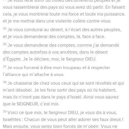
Je vous ferai sortir du milieu des différents peuples et je
vous rassemblerai des pays où vous avez dû partir. En faisant
cela, je vous montrerai toute ma force et toute ma puissance,
et je me mettrai dans une violente colère contre vous.
35
Je vous conduirai au désert, à l’écart des autres peuples,
et je vous demanderai des comptes, là, face à face.
36
Je vous demanderai des comptes, comme j’ai demandé
des comptes autrefois à vos ancêtres, dans le désert
d’Égypte. Je le déclare, moi, le Seigneur DIEU.
37
Je vous forcerai à être mon troupeau et à respecter
l’alliance qui m’attache à vous.
38
Je chasserai de chez vous ceux qui se sont révoltés et qui
m’ont désobéi. Je les ferai sortir des pays où ils habitent,
mais ils n’iront pas dans le pays d’Israël. Ainsi vous saurez
que le SEIGNEUR, c’est moi.
39
Voici ce que moi, le Seigneur DIEU, je vous dis à vous,
Israélites : Chacun de vous peut aller adorer ses faux dieux !
Mais ensuite, vous serez bien forcés de m’obéir. Vous ne