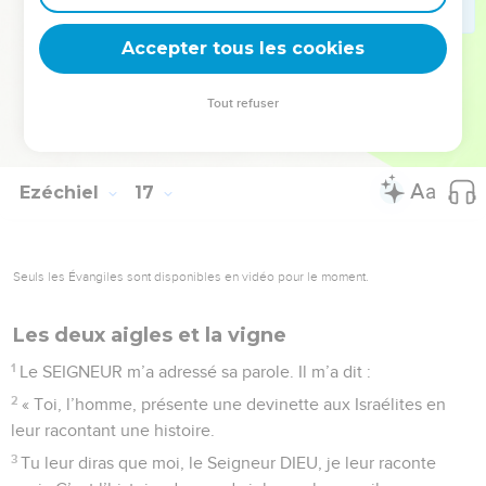
ton honneur. Mais moi, je te pardonnerai tout ce que tu as
Accepter tous les cookies
fait. » Voilà ce que le Seigneur DIEU déclare.
© Société biblique française – Bibli’O, 2000, avec autorisation. Pour vous procurer
Tout refuser
une Bible imprimée, rendez-vous sur www.editionsbiblio.fr
Ezéchiel
17
Seuls les Évangiles sont disponibles en vidéo pour le moment.
Les deux aigles et la vigne
1
Le SEIGNEUR m’a adressé sa parole. Il m’a dit :
2
« Toi, l’homme, présente une devinette aux Israélites en
leur racontant une histoire.
3
Tu leur diras que moi, le Seigneur DIEU, je leur raconte