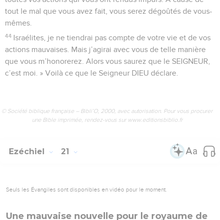
tout le mal que vous avez fait, vous serez dégoûtés de vous-
mêmes.
44
Israélites, je ne tiendrai pas compte de votre vie et de vos
actions mauvaises. Mais j’agirai avec vous de telle manière
que vous m’honorerez. Alors vous saurez que le SEIGNEUR,
c’est moi. » Voilà ce que le Seigneur DIEU déclare.
© Société biblique française – Bibli’O, 2000, avec autorisation. Pour vous procurer
une Bible imprimée, rendez-vous sur www.editionsbiblio.fr
Ezéchiel
21
Seuls les Évangiles sont disponibles en vidéo pour le moment.
Une mauvaise nouvelle pour le royaume de