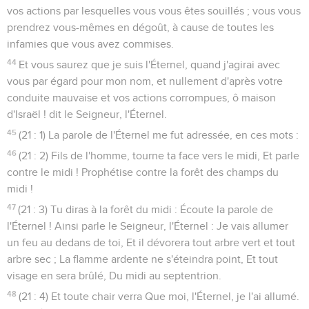
vos actions par lesquelles vous vous êtes souillés ; vous vous
prendrez vous-mêmes en dégoût, à cause de toutes les
infamies que vous avez commises.
44
Et vous saurez que je suis l'Éternel, quand j'agirai avec
vous par égard pour mon nom, et nullement d'après votre
conduite mauvaise et vos actions corrompues, ô maison
d'Israël ! dit le Seigneur, l'Éternel.
45
(21 : 1) La parole de l'Éternel me fut adressée, en ces mots :
46
(21 : 2) Fils de l'homme, tourne ta face vers le midi, Et parle
contre le midi ! Prophétise contre la forêt des champs du
midi !
47
(21 : 3) Tu diras à la forêt du midi : Écoute la parole de
l'Éternel ! Ainsi parle le Seigneur, l'Éternel : Je vais allumer
un feu au dedans de toi, Et il dévorera tout arbre vert et tout
arbre sec ; La flamme ardente ne s'éteindra point, Et tout
visage en sera brûlé, Du midi au septentrion.
48
(21 : 4) Et toute chair verra Que moi, l'Éternel, je l'ai allumé.