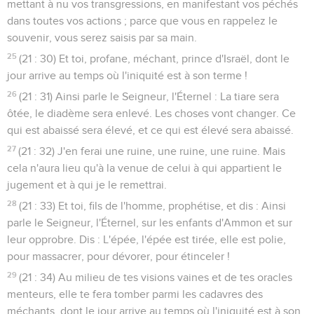
mettant à nu vos transgressions, en manifestant vos péchés
dans toutes vos actions ; parce que vous en rappelez le
souvenir, vous serez saisis par sa main.
25
(21 : 30) Et toi, profane, méchant, prince d'Israël, dont le
jour arrive au temps où l'iniquité est à son terme !
26
(21 : 31) Ainsi parle le Seigneur, l'Éternel : La tiare sera
ôtée, le diadème sera enlevé. Les choses vont changer. Ce
qui est abaissé sera élevé, et ce qui est élevé sera abaissé.
27
(21 : 32) J'en ferai une ruine, une ruine, une ruine. Mais
cela n'aura lieu qu'à la venue de celui à qui appartient le
jugement et à qui je le remettrai.
28
(21 : 33) Et toi, fils de l'homme, prophétise, et dis : Ainsi
parle le Seigneur, l'Éternel, sur les enfants d'Ammon et sur
leur opprobre. Dis : L'épée, l'épée est tirée, elle est polie,
pour massacrer, pour dévorer, pour étinceler !
29
(21 : 34) Au milieu de tes visions vaines et de tes oracles
menteurs, elle te fera tomber parmi les cadavres des
méchants, dont le jour arrive au temps où l'iniquité est à son