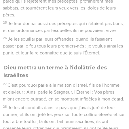
parce qu'ils rejetèrent mes préceptes, profanèrent mes
sabbats, et tournèrent leurs yeux vers les idoles de leurs
pères.
25
Je leur donnai aussi des préceptes qui n'étaient pas bons,
et des ordonnances par lesquelles ils ne pouvaient vivre.
26
Je les souillai par leurs offrandes, quand ils faisaient
passer par le feu tous leurs premiers-nés ; je voulus ainsi les
punir, et leur faire connaître que je suis l'Éternel.
Dieu mettra un terme à l'idolâtrie des
Israélites
27
C'est pourquoi parle à la maison d'Israël, fils de l'homme,
et dis-leur : Ainsi parle le Seigneur, l'Éternel : Vos pères
m'ont encore outragé, en se montrant infidèles à mon égard.
28
Je les ai conduits dans le pays que j'avais juré de leur
donner, et ils ont jeté les yeux sur toute colline élevée et sur
tout arbre touffu ; là ils ont fait leurs sacrifices, ils ont
présenté leurs offrandes qui m'irritaient, ils ont brûlé leurs