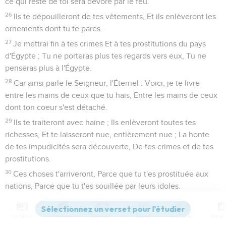
ce qui reste de toi sera dévoré par le feu.
26
Ils te dépouilleront de tes vêtements, Et ils enlèveront les
ornements dont tu te pares.
27
Je mettrai fin à tes crimes Et à tes prostitutions du pays
d'Égypte ; Tu ne porteras plus tes regards vers eux, Tu ne
penseras plus à l'Égypte.
28
Car ainsi parle le Seigneur, l'Éternel : Voici, je te livre
entre les mains de ceux que tu hais, Entre les mains de ceux
dont ton coeur s'est détaché.
29
Ils te traiteront avec haine ; Ils enlèveront toutes tes
richesses, Et te laisseront nue, entièrement nue ; La honte
de tes impudicités sera découverte, De tes crimes et de tes
prostitutions.
30
Ces choses t'arriveront, Parce que tu t'es prostituée aux
nations, Parce que tu t'es souillée par leurs idoles.
31
Tu as marché dans la voie de ta soeur, Et je mets sa coupe
dans ta main.
Contenus
Versions
Commentaires
Strong
Dictionnaire