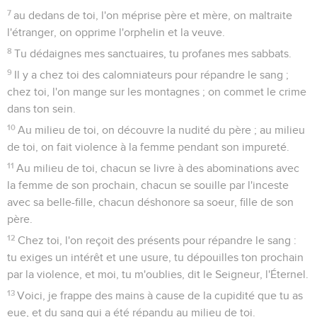
7
au dedans de toi, l'on méprise père et mère, on maltraite
l'étranger, on opprime l'orphelin et la veuve.
8
Tu dédaignes mes sanctuaires, tu profanes mes sabbats.
9
Il y a chez toi des calomniateurs pour répandre le sang ;
chez toi, l'on mange sur les montagnes ; on commet le crime
dans ton sein.
10
Au milieu de toi, on découvre la nudité du père ; au milieu
de toi, on fait violence à la femme pendant son impureté.
11
Au milieu de toi, chacun se livre à des abominations avec
la femme de son prochain, chacun se souille par l'inceste
avec sa belle-fille, chacun déshonore sa soeur, fille de son
père.
12
Chez toi, l'on reçoit des présents pour répandre le sang :
tu exiges un intérêt et une usure, tu dépouilles ton prochain
par la violence, et moi, tu m'oublies, dit le Seigneur, l'Éternel.
13
Voici, je frappe des mains à cause de la cupidité que tu as
eue, et du sang qui a été répandu au milieu de toi.