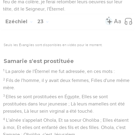
feu de ma colère, je ferai retomber leurs oeuvres sur leur
tête, dit le Seigneur, l'Éternel.
Ezéchiel
23
Seuls les Évangiles sont disponibles en vidéo pour le moment.
Samarie s'est prostituée
1
La parole de l'Éternel me fut adressée, en ces mots :
2
Fils de l'homme, il y avait deux femmes, Filles d'une même
mère.
3
Elles se sont prostituées en Égypte, Elles se sont
prostituées dans leur jeunesse ; Là leurs mamelles ont été
pressées, Là leur sein virginal a été touché.
4
L'aînée s'appelait Ohola, Et sa soeur Oholiba ; Elles étaient
à moi, Et elles ont enfanté des fils et des filles. Ohola, c'est
Samarie ; Oholiba, c'est Jérusalem.