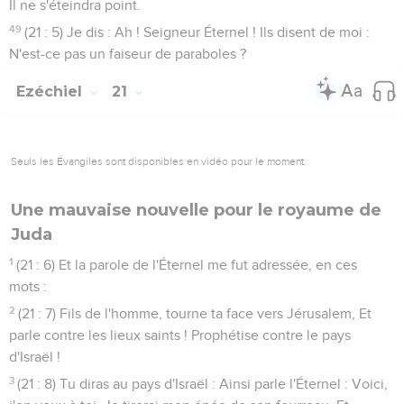
Il ne s'éteindra point.
49
(21 : 5) Je dis : Ah ! Seigneur Éternel ! Ils disent de moi :
N'est-ce pas un faiseur de paraboles ?
Ezéchiel
21
Seuls les Évangiles sont disponibles en vidéo pour le moment.
Une mauvaise nouvelle pour le royaume de
Juda
1
(21 : 6) Et la parole de l'Éternel me fut adressée, en ces
mots :
2
(21 : 7) Fils de l'homme, tourne ta face vers Jérusalem, Et
parle contre les lieux saints ! Prophétise contre le pays
d'Israël !
3
(21 : 8) Tu diras au pays d'Israël : Ainsi parle l'Éternel : Voici,