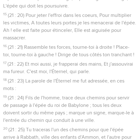
L'épée qui doit les poursuivre.
15
(21 : 20) Pour jeter l'effroi dans les coeurs, Pour multiplier
les victimes, A toutes leurs portes je les menacerai de l'épée.
Ah ! elle est faite pour étinceler, Elle est aiguisée pour
massacrer.
16
(21 : 21) Rassemble tes forces, tourne-toi à droite ! Place-
toi, tourne-toi à gauche ! Dirige de tous côtés ton tranchant !
17
(21 : 22) Et moi aussi, je frapperai des mains, Et j'assouvirai
ma fureur. C'est moi, l'Éternel, qui parle.
18
(21 : 23) La parole de l'Éternel me fut adressée, en ces
mots :
19
(21 : 24) Fils de l'homme, trace deux chemins pour servir
de passage à l'épée du roi de Babylone ; tous les deux
doivent sortir du même pays ; marque un signe, marque-le à
l'entrée du chemin qui conduit à une ville.
20
(21 : 25) Tu traceras l'un des chemins pour que l'épée
arrive à Rabbath, ville des enfants d'Ammon, et l'autre pour