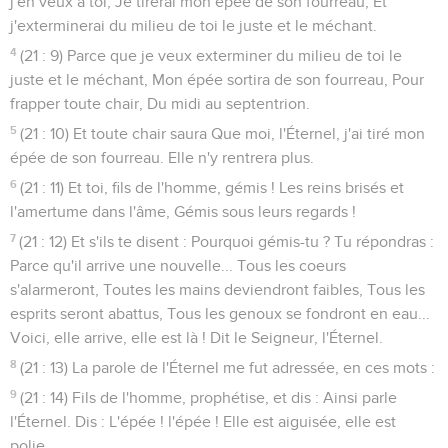
j'en veux à toi, Je tirerai mon épée de son fourreau, Et
j'exterminerai du milieu de toi le juste et le méchant.
4
(21 : 9) Parce que je veux exterminer du milieu de toi le
juste et le méchant, Mon épée sortira de son fourreau, Pour
frapper toute chair, Du midi au septentrion.
5
(21 : 10) Et toute chair saura Que moi, l'Éternel, j'ai tiré mon
épée de son fourreau. Elle n'y rentrera plus.
6
(21 : 11) Et toi, fils de l'homme, gémis ! Les reins brisés et
l'amertume dans l'âme, Gémis sous leurs regards !
7
(21 : 12) Et s'ils te disent : Pourquoi gémis-tu ? Tu répondras :
Parce qu'il arrive une nouvelle... Tous les coeurs
s'alarmeront, Toutes les mains deviendront faibles, Tous les
esprits seront abattus, Tous les genoux se fondront en eau...
Voici, elle arrive, elle est là ! Dit le Seigneur, l'Éternel.
8
(21 : 13) La parole de l'Éternel me fut adressée, en ces mots :
9
(21 : 14) Fils de l'homme, prophétise, et dis : Ainsi parle
l'Éternel. Dis : L'épée ! l'épée ! Elle est aiguisée, elle est
polie.