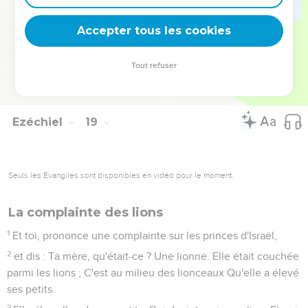
31
Rejetez loin de vous toutes les transgressions par
lesquelles vous avez péché ; faites-vous un coeur nouveau
Accepter tous les cookies
et un esprit nouveau. Pourquoi mourriez-vous, maison
d'Israël ?
Tout refuser
32
Car je ne désire pas la mort de celui qui meurt, dit le
Seigneur, l'Éternel. Convertissez-vous donc, et vivez.
Ezéchiel
19
Seuls les Évangiles sont disponibles en vidéo pour le moment.
La complainte des lions
1
Et toi, prononce une complainte sur les princes d'Israël,
2
et dis : Ta mère, qu'était-ce ? Une lionne. Elle était couchée
parmi les lions ; C'est au milieu des lionceaux Qu'elle a élevé
ses petits.
3