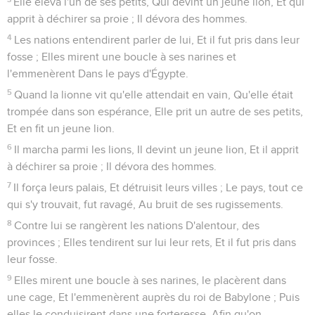
Elle éleva l'un de ses petits, Qui devint un jeune lion, Et qui
apprit à déchirer sa proie ; Il dévora des hommes.
4
Les nations entendirent parler de lui, Et il fut pris dans leur
fosse ; Elles mirent une boucle à ses narines et
l'emmenèrent Dans le pays d'Égypte.
5
Quand la lionne vit qu'elle attendait en vain, Qu'elle était
trompée dans son espérance, Elle prit un autre de ses petits,
Et en fit un jeune lion.
6
Il marcha parmi les lions, Il devint un jeune lion, Et il apprit
à déchirer sa proie ; Il dévora des hommes.
7
Il força leurs palais, Et détruisit leurs villes ; Le pays, tout ce
qui s'y trouvait, fut ravagé, Au bruit de ses rugissements.
8
Contre lui se rangèrent les nations D'alentour, des
provinces ; Elles tendirent sur lui leur rets, Et il fut pris dans
leur fosse.
9
Elles mirent une boucle à ses narines, le placèrent dans
une cage, Et l'emmenèrent auprès du roi de Babylone ; Puis
elles le conduisirent dans une forteresse, Afin qu'on