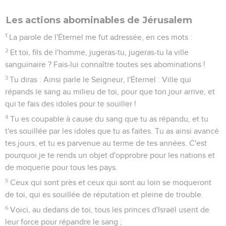
Les actions abominables de Jérusalem
1
La parole de l'Éternel me fut adressée, en ces mots :
2
Et toi, fils de l'homme, jugeras-tu, jugeras-tu la ville
sanguinaire ? Fais-lui connaître toutes ses abominations !
3
Tu diras : Ainsi parle le Seigneur, l'Éternel : Ville qui
répands le sang au milieu de toi, pour que ton jour arrive, et
qui te fais des idoles pour te souiller !
4
Tu es coupable à cause du sang que tu as répandu, et tu
t'es souillée par les idoles que tu as faites. Tu as ainsi avancé
tes jours, et tu es parvenue au terme de tes années. C'est
pourquoi je te rends un objet d'opprobre pour les nations et
de moquerie pour tous les pays.
5
Ceux qui sont près et ceux qui sont au loin se moqueront
de toi, qui es souillée de réputation et pleine de trouble.
6
Voici, au dedans de toi, tous les princes d'Israël usent de
leur force pour répandre le sang ;