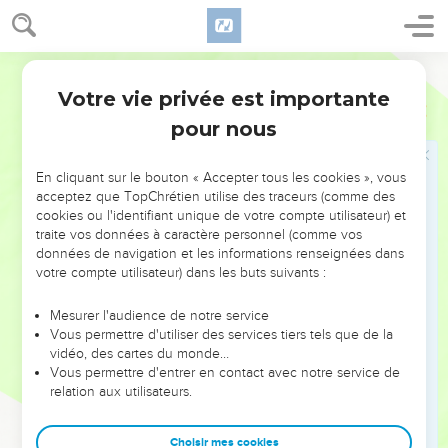
25
Vous dites : La voie du Seigneur n'est pas droite. Écoutez
donc, maison d'Israël ! Est-ce ma voie qui n'est pas droite ?
Ne sont-ce pas plutôt vos voies qui ne sont pas droites ?
Segond 1910
26
Si le juste se détourne de sa justice et commet l'iniquité,
Votre vie privée est importante
Ezéchiel
18
et meurt pour cela, il meurt à cause de l'iniquité qu'il a
pour nous
commise.
27
Si le méchant revient de sa méchanceté et pratique la
En cliquant sur le bouton « Accepter tous les cookies », vous
droiture et la justice, il fera vivre son âme.
acceptez que TopChrétien utilise des traceurs (comme des
cookies ou l'identifiant unique de votre compte utilisateur) et
28
S'il ouvre les yeux et se détourne de toutes les
traite vos données à caractère personnel (comme vos
transgressions qu'il a commises, il vivra, il ne mourra pas.
données de navigation et les informations renseignées dans
votre compte utilisateur) dans les buts suivants :
29
La maison d'Israël dit : La voie du Seigneur n'est pas
droite. Est-ce ma voie qui n'est pas droite, maison d'Israël ?
Mesurer l'audience de notre service
Ne sont-ce pas plutôt vos voies qui ne sont pas droites ?
Vous permettre d'utiliser des services tiers tels que de la
30
vidéo, des cartes du monde…
C'est pourquoi je vous jugerai chacun selon ses voies,
Vous permettre d'entrer en contact avec notre service de
maison d'Israël, dit le Seigneur, l'Éternel. Revenez et
relation aux utilisateurs.
détournez-vous de toutes vos transgressions, afin que
l'iniquité ne cause pas votre ruine.
Choisir mes cookies