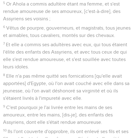
5
Or Ahola a commis adultère étant ma femme, et s'est
rendue amoureuse de ses amoureux, [c'est-à-dire], des
Assyriens ses voisins ;
6
Vêtus de pourpre, gouverneurs, et magistrats, tous jeunes
et aimables, tous cavaliers, montés sur des chevaux.
7
Et elle a commis ses adultères avec eux, qui tous étaient
l'élite des enfants des Assyriens, et avec tous ceux de qui
elle s'est rendue amoureuse, et s'est souillée avec toutes
leurs idoles.
8
Elle n'a pas même quitté ses fornications [qu'elle avait
apportées] d'Egypte, où l'on avait couché avec elle dans sa
jeunesse, où l'on avait déshonoré sa virginité et où ils
s'étaient livrés à l'impureté avec elle.
9
C'est pourquoi je l'ai livrée entre les mains de ses
amoureux, entre les mains, [dis-je], des enfants des
Assyriens, dont elle s'était rendue amoureuse.
10
Ils l'ont couverte d'opprobre, ils ont enlevé ses fils et ses