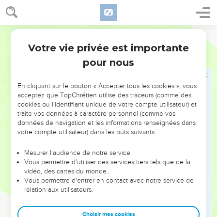
26
Quand le juste se détournera de sa justice, et qu'il
commettra l'iniquité, il mourra pour ces choses-là ; il mourra
Martin
pour son iniquité qu'il aura commise.
Votre vie privée est importante
27
Et quand le méchant se détournera de sa méchanceté
Ezéchiel
18
qu'il aura commise, et qu'il fera ce qui est juste et droit, il
pour nous
fera vivre son âme.
28
Ayant donc considéré [sa conduite], et s'étant détourné de
En cliquant sur le bouton « Accepter tous les cookies », vous
acceptez que TopChrétien utilise des traceurs (comme des
tous ses crimes qu'il aura commis, certainement il vivra, il ne
cookies ou l'identifiant unique de votre compte utilisateur) et
mourra point.
traite vos données à caractère personnel (comme vos
29
Et la maison d'Israël dira : la voie du Seigneur l'Eternel
données de navigation et les informations renseignées dans
votre compte utilisateur) dans les buts suivants :
n'est pas bien réglée. Ô maison d'Israël ! mes voies ne sont-
elles pas bien réglées ? ne sont-ce pas plutôt vos voies qui
Mesurer l'audience de notre service
ne sont pas bien réglées ?
Vous permettre d'utiliser des services tiers tels que de la
30
vidéo, des cartes du monde…
C'est pourquoi je jugerai un chacun de vous selon ses
Vous permettre d'entrer en contact avec notre service de
voies, ô maison d'Israël ! dit le Seigneur. Convertissez-vous,
relation aux utilisateurs.
et détournez-vous de tous vos péchés, et l'iniquité ne vous
sera point en ruine.
Choisir mes cookies