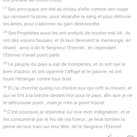
27
Ses principaux ont été au milieu d'elle comme des loups
qui ravissent la proie, pour répandre le sang et pour détruire
les âmes, pour s'adonner au gain déshonnête.
28
Ses Prophètes aussi les ont enduits de mortier mal lié ; ils
ont des visions fausses, et ils leur devinent le mensonge, en
disant : ainsi a dit le Seigneur l'Eternel ; et cependant
l'Eternel n'avait point parlé.
29
Le peuple du pays a usé de tromperies, et ils ont ravi le
bien d'autrui, et ont opprimé l'affligé et le pauvre, et ont
foulé l'étranger contre tout droit.
30
Et j'ai cherché quelqu'un d'entre eux qui refît la cloison, et
qui se tînt à la brèche devant moi pour le pays, afin que je ne
le détruisisse point ; mais je n'en ai point trouvé.
31
C'est pourquoi je répandrai sur eux mon indignation, et je
les consumerai par le feu de ma fureur ; je ferai tomber la
peine de leur train sur leur tête, dit le Seigneur l'Eternel.