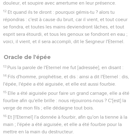
douleur, et soupire avec amertume en leur présence.
12
Et quand ils te diront : pourquoi gémis-tu ? alors tu
répondras : c'est à cause du bruit, car il vient, et tout coeur
se fondra, et toutes les mains deviendront lâches, et tout
esprit sera étourdi, et tous les genoux se fondront en eau ;
voici, il vient, et il sera accompli, dit le Seigneur l'Eternel.
Oracle de l'épée
13
Puis la parole de l'Eternel me fut [adressée], en disant :
14
Fils d'homme, prophétise, et dis : ainsi a dit l'Eternel : dis,
l'épée, l'épée a été aiguisée, et elle est aussi fourbie.
15
Elle a été aiguisée pour faire un grand carnage, elle a été
fourbie afin qu'elle brille : nous réjouirons-nous ? C'[est] la
verge de mon fils ; elle dédaigne tout bois.
16
Et [l'Eternel] l'a donnée à fourbir, afin qu'on la tienne à la
main ; l'épée a été aiguisée, et elle a été fourbie pour la
mettre en la main du destructeur.