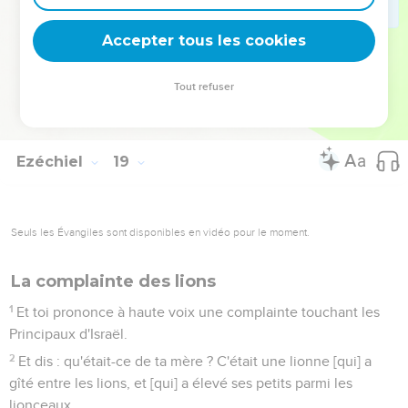
31
Jetez loin de vous tous les crimes par lesquels vous avez
péché ; et faites-vous un nouveau coeur, et un esprit
Accepter tous les cookies
nouveau, et pourquoi mourriez-vous, ô maison d'Israël ?
32
Car je ne prends point de plaisir à la mort de celui qui
Tout refuser
meurt, dit le Seigneur l'Eternel. Convertissez-vous donc, et
vivez.
Ezéchiel
19
Seuls les Évangiles sont disponibles en vidéo pour le moment.
La complainte des lions
1
Et toi prononce à haute voix une complainte touchant les
Principaux d'Israël.
2
Et dis : qu'était-ce de ta mère ? C'était une lionne [qui] a
gîté entre les lions, et [qui] a élevé ses petits parmi les
lionceaux.