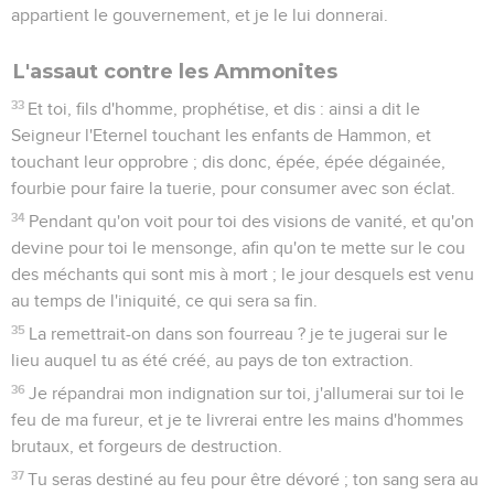
appartient le gouvernement, et je le lui donnerai.
L'assaut contre les Ammonites
33
Et toi, fils d'homme, prophétise, et dis : ainsi a dit le
Seigneur l'Eternel touchant les enfants de Hammon, et
touchant leur opprobre ; dis donc, épée, épée dégainée,
fourbie pour faire la tuerie, pour consumer avec son éclat.
34
Pendant qu'on voit pour toi des visions de vanité, et qu'on
devine pour toi le mensonge, afin qu'on te mette sur le cou
des méchants qui sont mis à mort ; le jour desquels est venu
au temps de l'iniquité, ce qui sera sa fin.
35
La remettrait-on dans son fourreau ? je te jugerai sur le
lieu auquel tu as été créé, au pays de ton extraction.
36
Je répandrai mon indignation sur toi, j'allumerai sur toi le
feu de ma fureur, et je te livrerai entre les mains d'hommes
brutaux, et forgeurs de destruction.
37
Tu seras destiné au feu pour être dévoré ; ton sang sera au