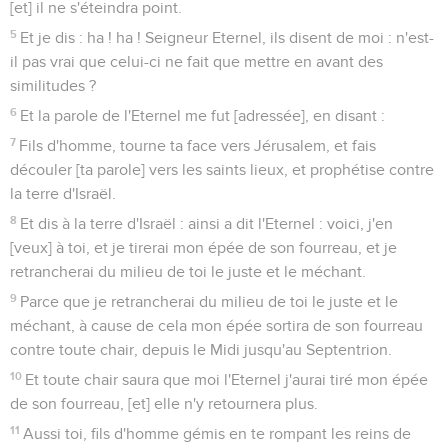
[et] il ne s'éteindra point.
5
Et je dis : ha ! ha ! Seigneur Eternel, ils disent de moi : n'est-
il pas vrai que celui-ci ne fait que mettre en avant des
similitudes ?
6
Et la parole de l'Eternel me fut [adressée], en disant :
7
Fils d'homme, tourne ta face vers Jérusalem, et fais
découler [ta parole] vers les saints lieux, et prophétise contre
la terre d'Israël.
8
Et dis à la terre d'Israël : ainsi a dit l'Eternel : voici, j'en
[veux] à toi, et je tirerai mon épée de son fourreau, et je
retrancherai du milieu de toi le juste et le méchant.
9
Parce que je retrancherai du milieu de toi le juste et le
méchant, à cause de cela mon épée sortira de son fourreau
contre toute chair, depuis le Midi jusqu'au Septentrion.
10
Et toute chair saura que moi l'Eternel j'aurai tiré mon épée
de son fourreau, [et] elle n'y retournera plus.
11
Aussi toi, fils d'homme gémis en te rompant les reins de