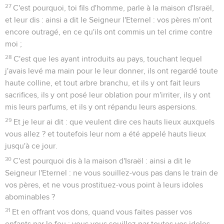
27
C'est pourquoi, toi fils d'homme, parle à la maison d'Israël,
et leur dis : ainsi a dit le Seigneur l'Eternel : vos pères m'ont
encore outragé, en ce qu'ils ont commis un tel crime contre
moi ;
28
C'est que les ayant introduits au pays, touchant lequel
j'avais levé ma main pour le leur donner, ils ont regardé toute
haute colline, et tout arbre branchu, et ils y ont fait leurs
sacrifices, ils y ont posé leur oblation pour m'irriter, ils y ont
mis leurs parfums, et ils y ont répandu leurs aspersions.
29
Et je leur ai dit : que veulent dire ces hauts lieux auxquels
vous allez ? et toutefois leur nom a été appelé hauts lieux
jusqu'à ce jour.
30
C'est pourquoi dis à la maison d'Israël : ainsi a dit le
Seigneur l'Eternel : ne vous souillez-vous pas dans le train de
vos pères, et ne vous prostituez-vous point à leurs idoles
abominables ?
31
Et en offrant vos dons, quand vous faites passer vos
enfants par le feu ; vous vous souillez par toutes vos idoles