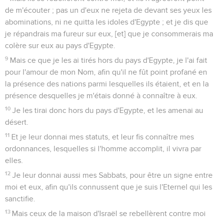
de m'écouter ; pas un d'eux ne rejeta de devant ses yeux les
abominations, ni ne quitta les idoles d'Egypte ; et je dis que
je répandrais ma fureur sur eux, [et] que je consommerais ma
colère sur eux au pays d'Egypte.
9
Mais ce que je les ai tirés hors du pays d'Egypte, je l'ai fait
pour l'amour de mon Nom, afin qu'il ne fût point profané en
la présence des nations parmi lesquelles ils étaient, et en la
présence desquelles je m'étais donné à connaître à eux.
10
Je les tirai donc hors du pays d'Egypte, et les amenai au
désert.
11
Et je leur donnai mes statuts, et leur fis connaître mes
ordonnances, lesquelles si l'homme accomplit, il vivra par
elles.
12
Je leur donnai aussi mes Sabbats, pour être un signe entre
moi et eux, afin qu'ils connussent que je suis l'Eternel qui les
sanctifie.
13
Mais ceux de la maison d'Israël se rebellèrent contre moi