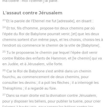
ma colère : moi l'Eternel j'ai parlé.
L'assaut contre Jérusalem
23
Et la parole de l'Eternel me fut [adressée], en disant :
24
Et toi, fils d'homme, propose-toi deux chemins par où
l'épée du Roi de Babylone pourrait venir, [et] que les deux
chemins sortent d'un même pays, et les choisis, choisis-les à
l'endroit où commence le chemin de la ville de [Babylone].
25
Tu te proposeras le chemin par lequel l'épée doit venir
contre Rabba des enfants de Hammon, et [le chemin] qui va
en Judée, et à Jérusalem, ville forte.
26
Car le Roi de Babylone s'est arrêté dans un chemin
fourchu, au commencement de deux chemins, pour
consulter les devins ; il a poli les flèches ; il a interrogé les
Théraphims ; il a regardé au foie.
27
Dans sa main droite est la divination contre Jérusalem,
pour y disposer les béliers, pour publier la tuerie, pour crier
l'alarme à haute voix, pour ranger les béliers contre les