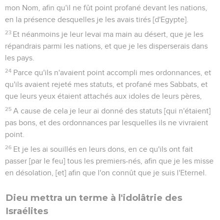
mon Nom, afin qu'il ne fût point profané devant les nations,
en la présence desquelles je les avais tirés [d'Egypte].
23
Et néanmoins je leur levai ma main au désert, que je les
répandrais parmi les nations, et que je les disperserais dans
les pays.
24
Parce qu'ils n'avaient point accompli mes ordonnances, et
qu'ils avaient rejeté mes statuts, et profané mes Sabbats, et
que leurs yeux étaient attachés aux idoles de leurs pères,
25
A cause de cela je leur ai donné des statuts [qui n'étaient]
pas bons, et des ordonnances par lesquelles ils ne vivraient
point.
26
Et je les ai souillés en leurs dons, en ce qu'ils ont fait
passer [par le feu] tous les premiers-nés, afin que je les misse
en désolation, [et] afin que l'on connût que je suis l'Eternel.
Dieu mettra un terme à l'idolâtrie des
Israélites