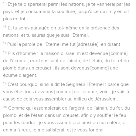
15
Et je te disperserai parmi les nations, je te vannerai par les
pays, et je consumerai ta souillure, jusqu'à ce qu'il n'y en ait
plus en toi.
16
Et tu seras partagée en toi-même en la présence des
nations, et tu sauras que je suis l'Eternel.
17
Puis la parole de l'Eternel me fut [adressée], en disant :
18
Fils d'homme : la maison d'Israël m'est devenue [comme]
de l'écume ; eux tous sont de l'airain, de l'étain, du fer et du
plomb dans un creuset ; ils sont devenus [comme] une
écume d'argent.
19
C'est pourquoi ainsi a dit le Seigneur l'Eternel : parce que
vous êtes tous devenus [comme] de l'écume, voici, je vais à
cause de cela vous assembler au milieu de Jérusalem,
20
Comme qui assemblerait de l'argent, de l'airain, du fer, du
plomb, et de l'étain dans un creuset, afin d'y souffler le feu
pour les fondre ; je vous assemblerai ainsi en ma colère, et
en ma fureur, je me satisferai, et je vous fondrai.