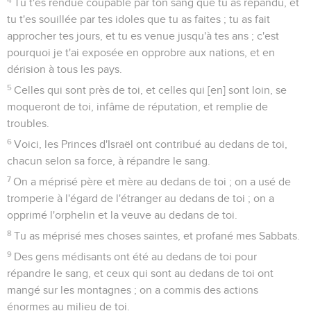
Tu t'es rendue coupable par ton sang que tu as répandu, et
tu t'es souillée par tes idoles que tu as faites ; tu as fait
approcher tes jours, et tu es venue jusqu'à tes ans ; c'est
pourquoi je t'ai exposée en opprobre aux nations, et en
dérision à tous les pays.
5
Celles qui sont près de toi, et celles qui [en] sont loin, se
moqueront de toi, infâme de réputation, et remplie de
troubles.
6
Voici, les Princes d'Israël ont contribué au dedans de toi,
chacun selon sa force, à répandre le sang.
7
On a méprisé père et mère au dedans de toi ; on a usé de
tromperie à l'égard de l'étranger au dedans de toi ; on a
opprimé l'orphelin et la veuve au dedans de toi.
8
Tu as méprisé mes choses saintes, et profané mes Sabbats.
9
Des gens médisants ont été au dedans de toi pour
répandre le sang, et ceux qui sont au dedans de toi ont
mangé sur les montagnes ; on a commis des actions
énormes au milieu de toi.