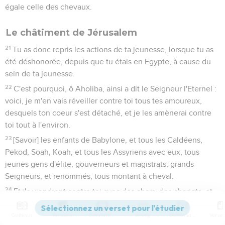
égale celle des chevaux.
Le châtiment de Jérusalem
21
Tu as donc repris les actions de ta jeunesse, lorsque tu as
été déshonorée, depuis que tu étais en Egypte, à cause du
sein de ta jeunesse.
22
C'est pourquoi, ô Aholiba, ainsi a dit le Seigneur l'Eternel :
voici, je m'en vais réveiller contre toi tous tes amoureux,
desquels ton coeur s'est détaché, et je les amènerai contre
toi tout à l'environ.
23
[Savoir] les enfants de Babylone, et tous les Caldéens,
Pekod, Soah, Koah, et tous les Assyriens avec eux, tous
jeunes gens d'élite, gouverneurs et magistrats, grands
Seigneurs, et renommés, tous montant à cheval.
24
Et ils viendront contre toi avec des chars, des chariots, et
des charrettes, et avec un grand amas de peuples ; et ils
emploieront contre toi de toutes parts, des écus, des
Contenus
Versions
Commentaires
Strong
Dictionnaire