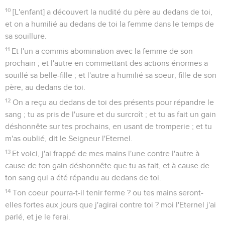
10
[L'enfant] a découvert la nudité du père au dedans de toi,
et on a humilié au dedans de toi la femme dans le temps de
sa souillure.
11
Et l'un a commis abomination avec la femme de son
prochain ; et l'autre en commettant des actions énormes a
souillé sa belle-fille ; et l'autre a humilié sa soeur, fille de son
père, au dedans de toi.
12
On a reçu au dedans de toi des présents pour répandre le
sang ; tu as pris de l'usure et du surcroît ; et tu as fait un gain
déshonnête sur tes prochains, en usant de tromperie ; et tu
m'as oublié, dit le Seigneur l'Eternel.
13
Et voici, j'ai frappé de mes mains l'une contre l'autre à
cause de ton gain déshonnête que tu as fait, et à cause de
ton sang qui a été répandu au dedans de toi.
14
Ton coeur pourra-t-il tenir ferme ? ou tes mains seront-
elles fortes aux jours que j'agirai contre toi ? moi l'Eternel j'ai
parlé, et je le ferai.