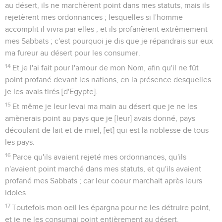
au désert, ils ne marchèrent point dans mes statuts, mais ils
rejetèrent mes ordonnances ; lesquelles si l'homme
accomplit il vivra par elles ; et ils profanèrent extrêmement
mes Sabbats ; c'est pourquoi je dis que je répandrais sur eux
ma fureur au désert pour les consumer.
14
Et je l'ai fait pour l'amour de mon Nom, afin qu'il ne fût
point profané devant les nations, en la présence desquelles
je les avais tirés [d'Egypte].
15
Et même je leur levai ma main au désert que je ne les
amènerais point au pays que je [leur] avais donné, pays
découlant de lait et de miel, [et] qui est la noblesse de tous
les pays.
16
Parce qu'ils avaient rejeté mes ordonnances, qu'ils
n'avaient point marché dans mes statuts, et qu'ils avaient
profané mes Sabbats ; car leur coeur marchait après leurs
idoles.
17
Toutefois mon oeil les épargna pour ne les détruire point,
et je ne les consumai point entièrement au désert.