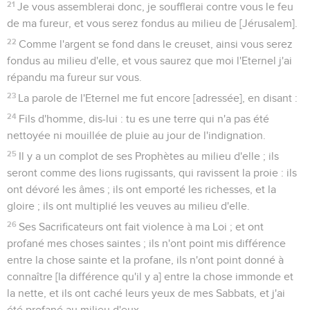
21
Je vous assemblerai donc, je soufflerai contre vous le feu
de ma fureur, et vous serez fondus au milieu de [Jérusalem].
22
Comme l'argent se fond dans le creuset, ainsi vous serez
fondus au milieu d'elle, et vous saurez que moi l'Eternel j'ai
répandu ma fureur sur vous.
23
La parole de l'Eternel me fut encore [adressée], en disant :
24
Fils d'homme, dis-lui : tu es une terre qui n'a pas été
nettoyée ni mouillée de pluie au jour de l'indignation.
25
Il y a un complot de ses Prophètes au milieu d'elle ; ils
seront comme des lions rugissants, qui ravissent la proie : ils
ont dévoré les âmes ; ils ont emporté les richesses, et la
gloire ; ils ont multiplié les veuves au milieu d'elle.
26
Ses Sacrificateurs ont fait violence à ma Loi ; et ont
profané mes choses saintes ; ils n'ont point mis différence
entre la chose sainte et la profane, ils n'ont point donné à
connaître [la différence qu'il y a] entre la chose immonde et
la nette, et ils ont caché leurs yeux de mes Sabbats, et j'ai
été profané au milieu d'eux.