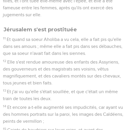
filles, et l'ont tuée elle-même avec l'épée, et elle a été
fameuse entre les femmes, après qu'ils ont exercé des
jugements sur elle.
Jérusalem s'est prostituée
11
Et quand sa soeur Aholiba a vu cela, elle a fait pis qu'elle
dans ses amours ; même elle a fait pis dans ses débauches,
que sa soeur n'avait fait dans les siennes.
12
Elle s'est rendue amoureuse des enfants des Assyriens,
des gouverneurs et des magistrats ses voisins, vêtus
magnifiquement, et des cavaliers montés sur des chevaux,
tous jeunes et bien faits.
13
Et j'ai vu qu'elle s'était souillée, et que c'était un même
train de toutes les deux.
14
Et encore a-t-elle augmenté ses impudicités, car ayant vu
des hommes portraits sur la paroi, les images des Caldéens,
peints de vermillon ;
15
Ceints de baudriers sur leurs reins, et ayant des