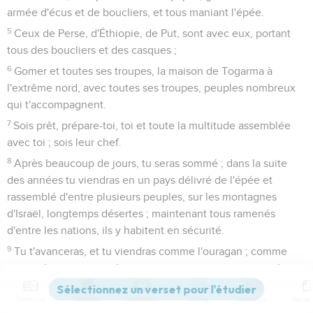
armée d'écus et de boucliers, et tous maniant l'épée.
5
Ceux de Perse, d'Éthiopie, de Put, sont avec eux, portant
tous des boucliers et des casques ;
6
Gomer et toutes ses troupes, la maison de Togarma à
l'extrême nord, avec toutes ses troupes, peuples nombreux
qui t'accompagnent.
7
Sois prêt, prépare-toi, toi et toute la multitude assemblée
avec toi ; sois leur chef.
8
Après beaucoup de jours, tu seras sommé ; dans la suite
des années tu viendras en un pays délivré de l'épée et
rassemblé d'entre plusieurs peuples, sur les montagnes
d'Israël, longtemps désertes ; maintenant tous ramenés
d'entre les nations, ils y habitent en sécurité.
9
Tu t'avanceras, et tu viendras comme l'ouragan ; comme
une nuée tu couvriras le pays, toi, toutes tes troupes et les
nombreux peuples qui sont avec toi.
Contenus
Versions
Commentaires
Strong
Dictionnaire
10
Ainsi a dit le Seigneur, l'Éternel : En ces jours-là, des