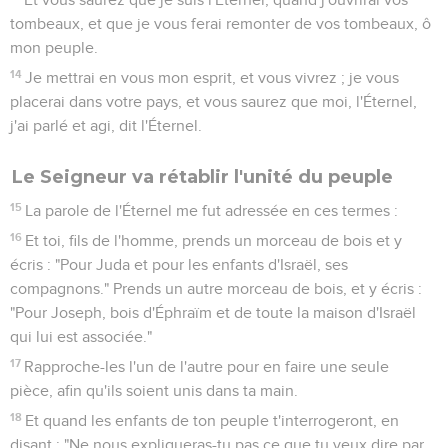
tombeaux, et que je vous ferai remonter de vos tombeaux, ô
mon peuple.
14
Je mettrai en vous mon esprit, et vous vivrez ; je vous
placerai dans votre pays, et vous saurez que moi, l'Éternel,
j'ai parlé et agi, dit l'Éternel.
Le Seigneur va rétablir l'unité du peuple
15
La parole de l'Éternel me fut adressée en ces termes :
16
Et toi, fils de l'homme, prends un morceau de bois et y
écris : "Pour Juda et pour les enfants d'Israël, ses
compagnons." Prends un autre morceau de bois, et y écris :
"Pour Joseph, bois d'Éphraïm et de toute la maison d'Israël
qui lui est associée."
17
Rapproche-les l'un de l'autre pour en faire une seule
pièce, afin qu'ils soient unis dans ta main.
18
Et quand les enfants de ton peuple t'interrogeront, en
disant : "Ne nous expliqueras-tu pas ce que tu veux dire par