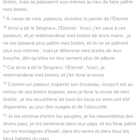
brebis, mais se paissaient eux-mêmes au lieu de faire paître
mes brebis ;
9
A cause de cela, pasteurs, écoutez la parole de l'Éternel :
10
Ainsi a dit le Seigneur, l'Éternel : Voici, j'en veux à ces
pasteurs, et je redemanderai mes brebis de leurs mains ; je
ne les laisserai plus paître mes brebis, et ils ne se paîtront
plus eux-mêmes ; mais je délivrerai mes brebis de leur
bouche, afin qu'elles ne leur servent plus de pâture.
11
Car ainsi a dit le Seigneur, l'Éternel : Voici, je
redemanderai mes brebis, et j'en ferai la revue.
12
Comme un pasteur inspecte son troupeau, lorsqu'il est au
milieu de ses brebis éparses, ainsi je ferai la revue de mes
brebis : je les recueillerai de tous les lieux où elles ont été
dispersées, au jour des nuages et de l'obscurité.
13
Je les retirerai d'entre les peuples, je les rassemblerai des
divers pays, je les ramènerai dans leur pays, et les ferai paître
sur les montagnes d'Israël, dans les ravins et dans tous les
lieux habités du pays.