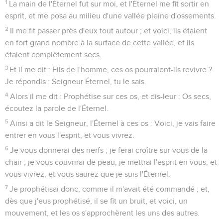
1
La main de l'Éternel fut sur moi, et l'Éternel me fit sortir en
esprit, et me posa au milieu d'une vallée pleine d'ossements.
2
Il me fit passer près d'eux tout autour ; et voici, ils étaient
en fort grand nombre à la surface de cette vallée, et ils
étaient complètement secs.
3
Et il me dit : Fils de l'homme, ces os pourraient-ils revivre ?
Je répondis : Seigneur Éternel, tu le sais.
4
Alors il me dit : Prophétise sur ces os, et dis-leur : Os secs,
écoutez la parole de l'Éternel.
5
Ainsi a dit le Seigneur, l'Éternel à ces os : Voici, je vais faire
entrer en vous l'esprit, et vous vivrez.
6
Je vous donnerai des nerfs ; je ferai croître sur vous de la
chair ; je vous couvrirai de peau, je mettrai l'esprit en vous, et
vous vivrez, et vous saurez que je suis l'Éternel.
7
Je prophétisai donc, comme il m'avait été commandé ; et,
dès que j'eus prophétisé, il se fit un bruit, et voici, un
mouvement, et les os s'approchèrent les uns des autres.