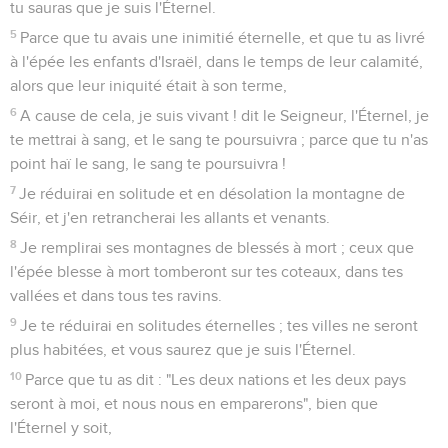
tu sauras que je suis l'Éternel.
5
Parce que tu avais une inimitié éternelle, et que tu as livré
à l'épée les enfants d'Israël, dans le temps de leur calamité,
alors que leur iniquité était à son terme,
6
A cause de cela, je suis vivant ! dit le Seigneur, l'Éternel, je
te mettrai à sang, et le sang te poursuivra ; parce que tu n'as
point haï le sang, le sang te poursuivra !
7
Je réduirai en solitude et en désolation la montagne de
Séir, et j'en retrancherai les allants et venants.
8
Je remplirai ses montagnes de blessés à mort ; ceux que
l'épée blesse à mort tomberont sur tes coteaux, dans tes
vallées et dans tous tes ravins.
9
Je te réduirai en solitudes éternelles ; tes villes ne seront
plus habitées, et vous saurez que je suis l'Éternel.
10
Parce que tu as dit : "Les deux nations et les deux pays
seront à moi, et nous nous en emparerons", bien que
l'Éternel y soit,