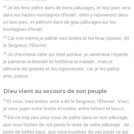
14
Je les ferai paître dans de bons pâturages, et leur parc sera
dans les hautes montagnes d'Israël ; elles y reposeront dans
un bon parc, et paîtront dans de gras pâturages sur les
montagnes d'Israël.
15
Car moi-même je paîtrai mes brebis et les ferai reposer, dit
le Seigneur, l'Éternel.
16
Je chercherai celle qui était perdue, je ramènerai l'égarée,
je panserai la blessée et fortifierai la malade ; mais je
détruirai les grasses et les vigoureuses ; car je les paîtrai
avec justice.
Dieu vient au secours de son peuple
17
Et vous, mes brebis, ainsi a dit le Seigneur, l'Éternel : Voici,
je veux juger entre brebis et brebis, entre béliers et boucs.
18
Est-ce trop peu pour vous de paître dans un bon pâturage,
que vous fouliez de vos pieds le reste de votre pâturage ; de
boire de belles eaux, que vous troubliez de vos pieds ce qui