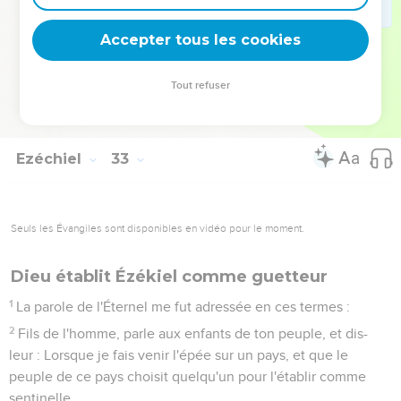
Pharaon et toute son armée seront blessés à mort par l'épée,
dit le Seigneur, l'Éternel ;
Accepter tous les cookies
32
Car je répandrai ma terreur sur la terre des vivants.
Pharaon et toute sa multitude seront couchés au milieu des
Tout refuser
incirconcis, avec ceux que l'épée a blessés à mort, dit le
Seigneur, l'Éternel.
Ezéchiel
33
Seuls les Évangiles sont disponibles en vidéo pour le moment.
Dieu établit Ézékiel comme guetteur
1
La parole de l'Éternel me fut adressée en ces termes :
2
Fils de l'homme, parle aux enfants de ton peuple, et dis-
leur : Lorsque je fais venir l'épée sur un pays, et que le
peuple de ce pays choisit quelqu'un pour l'établir comme
sentinelle,