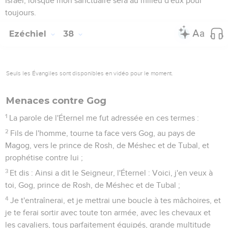
Israël, lorsque mon sanctuaire sera au milieu d'eux pour
toujours.
Ezéchiel
38
Seuls les Évangiles sont disponibles en vidéo pour le moment.
Menaces contre Gog
1
La parole de l'Éternel me fut adressée en ces termes :
2
Fils de l'homme, tourne ta face vers Gog, au pays de
Magog, vers le prince de Rosh, de Méshec et de Tubal, et
prophétise contre lui ;
3
Et dis : Ainsi a dit le Seigneur, l'Éternel : Voici, j'en veux à
toi, Gog, prince de Rosh, de Méshec et de Tubal ;
4
Je t'entraînerai, et je mettrai une boucle à tes mâchoires, et
je te ferai sortir avec toute ton armée, avec les chevaux et
les cavaliers, tous parfaitement équipés, grande multitude