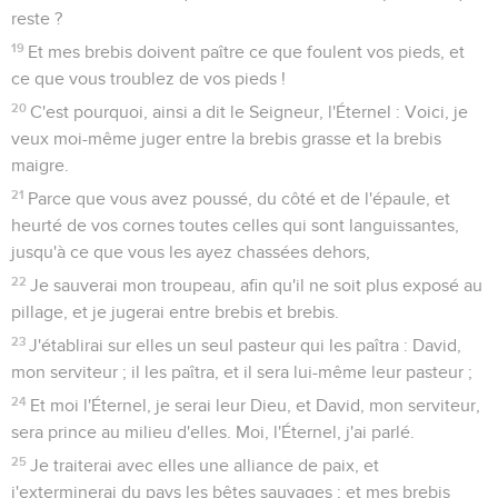
reste ?
19
Et mes brebis doivent paître ce que foulent vos pieds, et
ce que vous troublez de vos pieds !
20
C'est pourquoi, ainsi a dit le Seigneur, l'Éternel : Voici, je
veux moi-même juger entre la brebis grasse et la brebis
maigre.
21
Parce que vous avez poussé, du côté et de l'épaule, et
heurté de vos cornes toutes celles qui sont languissantes,
jusqu'à ce que vous les ayez chassées dehors,
22
Je sauverai mon troupeau, afin qu'il ne soit plus exposé au
pillage, et je jugerai entre brebis et brebis.
23
J'établirai sur elles un seul pasteur qui les paîtra : David,
mon serviteur ; il les paîtra, et il sera lui-même leur pasteur ;
24
Et moi l'Éternel, je serai leur Dieu, et David, mon serviteur,
sera prince au milieu d'elles. Moi, l'Éternel, j'ai parlé.
25
Je traiterai avec elles une alliance de paix, et
j'exterminerai du pays les bêtes sauvages ; et mes brebis