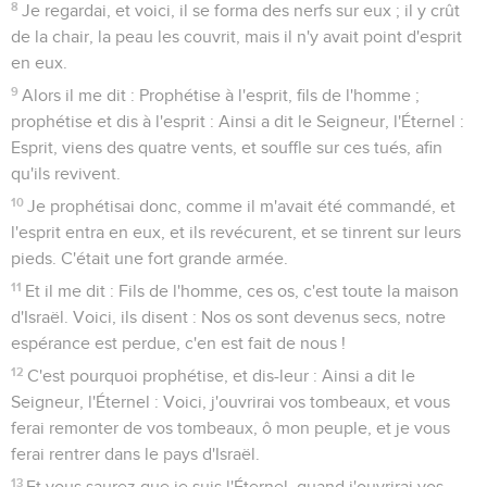
8
Je regardai, et voici, il se forma des nerfs sur eux ; il y crût
de la chair, la peau les couvrit, mais il n'y avait point d'esprit
en eux.
9
Alors il me dit : Prophétise à l'esprit, fils de l'homme ;
prophétise et dis à l'esprit : Ainsi a dit le Seigneur, l'Éternel :
Esprit, viens des quatre vents, et souffle sur ces tués, afin
qu'ils revivent.
10
Je prophétisai donc, comme il m'avait été commandé, et
l'esprit entra en eux, et ils revécurent, et se tinrent sur leurs
pieds. C'était une fort grande armée.
11
Et il me dit : Fils de l'homme, ces os, c'est toute la maison
d'Israël. Voici, ils disent : Nos os sont devenus secs, notre
espérance est perdue, c'en est fait de nous !
12
C'est pourquoi prophétise, et dis-leur : Ainsi a dit le
Seigneur, l'Éternel : Voici, j'ouvrirai vos tombeaux, et vous
ferai remonter de vos tombeaux, ô mon peuple, et je vous
ferai rentrer dans le pays d'Israël.
13
Et vous saurez que je suis l'Éternel, quand j'ouvrirai vos