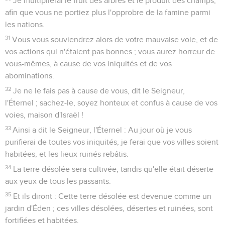
Je multiplierai le fruit des arbres et le produit des champs,
afin que vous ne portiez plus l'opprobre de la famine parmi
les nations.
31
Vous vous souviendrez alors de votre mauvaise voie, et de
vos actions qui n'étaient pas bonnes ; vous aurez horreur de
vous-mêmes, à cause de vos iniquités et de vos
abominations.
32
Je ne le fais pas à cause de vous, dit le Seigneur,
l'Éternel ; sachez-le, soyez honteux et confus à cause de vos
voies, maison d'Israël !
33
Ainsi a dit le Seigneur, l'Éternel : Au jour où je vous
purifierai de toutes vos iniquités, je ferai que vos villes soient
habitées, et les lieux ruinés rebâtis.
34
La terre désolée sera cultivée, tandis qu'elle était déserte
aux yeux de tous les passants.
35
Et ils diront : Cette terre désolée est devenue comme un
jardin d'Éden ; ces villes désolées, désertes et ruinées, sont
fortifiées et habitées.