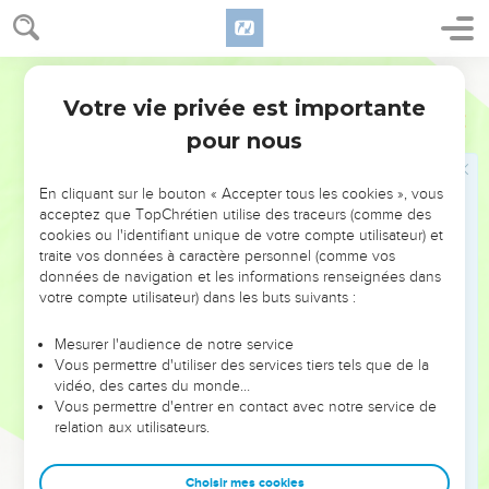
tombés d'entre les incirconcis, qui sont descendus au
Sépulcre avec leurs armes de guerre, et sous la tête
desquels on a mis leurs épées. Leurs iniquités couvrent leurs
Ostervald
ossements, car ils furent la terreur des hommes vaillants sur
Votre vie privée est importante
la terre des vivants.
Ezéchiel
32
pour nous
28
Toi aussi, tu seras brisé au milieu des incirconcis, et tu
seras couché avec ceux que l'épée a blessés à mort.
En cliquant sur le bouton « Accepter tous les cookies », vous
29
Là est Édom, ses rois et ses princes, qui malgré leur
acceptez que TopChrétien utilise des traceurs (comme des
vaillance ont été mis au nombre de ceux que l'épée a
cookies ou l'identifiant unique de votre compte utilisateur) et
blessés à mort ; ils sont couchés avec les incirconcis, et avec
traite vos données à caractère personnel (comme vos
ceux qui descendent dans la fosse.
données de navigation et les informations renseignées dans
votre compte utilisateur) dans les buts suivants :
30
Là sont tous les princes du nord, et tous les Sidoniens, qui
sont descendus avec les blessés à mort, malgré la terreur
Mesurer l'audience de notre service
qu'inspirait leur vaillance ; ils sont confus, étendus, ces
Vous permettre d'utiliser des services tiers tels que de la
vidéo, des cartes du monde…
incirconcis, avec ceux que l'épée a blessés à mort, et ils
Vous permettre d'entrer en contact avec notre service de
portent leur ignominie, avec ceux qui descendent dans la
relation aux utilisateurs.
fosse.
31
Pharaon les verra, et se consolera de toute sa multitude ;
Choisir mes cookies