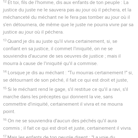
12
Et toi, fils de l'homme, dis aux enfants de ton peuple : La
justice du juste ne le sauvera pas au jour où il péchera, et la
méchanceté du méchant ne le fera pas tomber au jour où il
s'en détournera, de même que le juste ne pourra vivre par sa
justice au jour où il péchera.
13
Quand je dis au juste qu'il vivra certainement, si, se
confiant en sa justice, il commet l'iniquité, on ne se
souviendra d'aucune de ses oeuvres de justice ; mais il
mourra à cause de l'iniquité qu'il a commise.
14
Lorsque je dis au méchant : "Tu mourras certainement !" si,
se détournant de son péché, il fait ce qui est droit et juste,
15
Si le méchant rend le gage, s'il restitue ce qu'il a ravi, s'il
marche dans les préceptes qui donnent la vie, sans
commettre d'iniquité, certainement il vivra et ne mourra
point.
16
On ne se souviendra d'aucun des péchés qu'il aura
commis ; il fait ce qui est droit et juste, certainement il vivra.
17
Mais les enfants de ton peuple disent : "La voie du