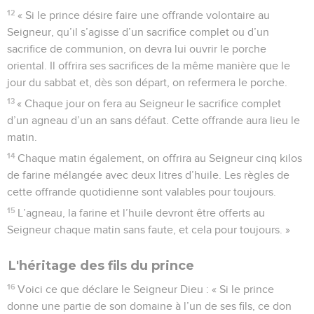
Le Seigneur fixe les frontières d'Israël
13
Voici ce que déclare le Seigneur Dieu : « Je vais vous
indiquer les frontières du pays que les douze tribus d’Israël
se partageront. La tribu de Joseph recevra deux parts.
14
Vous vous répartirez équitablement le territoire. En effet,
je me suis engagé par serment à donner le pays d’Israël à
vos ancêtres et il vous revient donc en héritage.
15
La frontière nord partira de la mer Méditerranée, suivra la
route qui passe par Hetlon, Lebo-Hamath, Sedad,
16
puis par les villes de Berota et Sibraïm situées entre le
territoire du royaume de Damas et celui de Hamath, et celle
de Hasser-Tikon proche de la frontière de Hauran.
17
Ainsi cette frontière s’étendra de la mer Méditerranée
jusqu’à la localité d’Hassar-Énan à l’est. Elle sera bordée au
nord par les royaumes de Damas et de Hamath. Voilà pour le
nord.
18