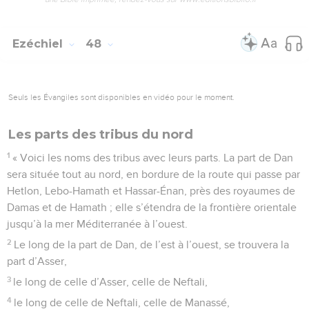
Merci à
Bibles et Publications Chrétiennes
pour la
Benjamin et celle de Dan.
conception du processus d’affichage DYS.
33
Au sud il y aura un mur de même longueur avec trois
portes : la porte de Siméon, celle d’Issakar et celle de
Zabulon.
34
A l’ouest enfin, il y aura un mur de même longueur avec
également trois portes : la porte de Gad, celle d’Asser et
celle de Neftali.
35
La longueur totale des murs qui entoureront la ville sera
de dix-huit mille mesures. « Dès lors, on appellera la ville :
“Le Seigneur-est-là” ».
© Société biblique française – Bibli’O, 1997, avec autorisation. Pour vous procurer
une Bible imprimée, rendez-vous sur www.editionsbiblio.fr
Daniel
Introduction