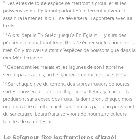
mesures de largeur sur vingt-cinq mille de longueur. Ce sera
un terrain profane, destiné à la ville, à ses habitations et à
ses dépendances. Au centre se trouvera la ville.
16
Les dimensions de ses côtés seront de quatre mille cinq
cents mesures au nord, au sud, à l’est et à l’ouest.
17
Sur les quatre côtés de la ville, il y aura un espace libre de
deux cent cinquante mesures de largeur.
18
Le long de la partie consacrée au Seigneur, il restera
encore un terrain long de dix mille mesures à l’est de la ville,
et d’autant à l’ouest. On en tirera la nourriture nécessaire aux
employés de la ville.
19
Le personnel de la ville qui le cultivera viendra de toutes
les tribus d’Israël.
20
L’ensemble du territoire réservé au Seigneur formera un
carré de vingt-cinq mille mesures de côté, dont un quart sera
pris pour l’emplacement de la ville.
21
Le reste sera pour le prince. Son domaine sera situé de
part et d’autre du territoire réservé au Seigneur et à la ville. Il