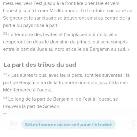
bouc (ch.8). Les nombres eux aussi ont une portée
symbolique (9.24-27 ; 12.7-13) et demandent à être
décryptés. Fort heureusement, le livre lui-même fournit
certaines explications : les quatre parties de la statue de
Nabuchodonosor représentent les quatre royaumes que
reprennent les quatre bêtes de la vision de Daniel (2.37ss. ;
7.15ss.) ; le bélier et le bouc sont les Mèdes associés aux
Perses, et les Grecs (8.20-21). Puis, dans d’autres sections
qui concernent par exemple les luttes entre les successeurs
d’Alexandre le Grand, les Séleucides et les Ptolémées, et
les persécutions d’Antiochus IV Epiphane (ch. 11 et 12), le
langage est clair, sans symbolisme, et la précision des
prédictions émerveille le lecteur moderne qui peut en
vérifier l’accomplissement. Comme le souligne le livre,
l’Eternel est bien le maître de l’histoire (5.21).
Le Nouveau Testament s’appuie à de nombreuses reprises
sur les révélations données à Daniel. Jésus y a choisi le titre
par lequel il s’est de préférence désigné : le Fils de