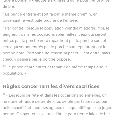
devient saine.
9
Des êtres de toute espèce se mettront à grouiller et les
poissons se multiplieront partout où le torrent arrivera. Il
assainira la mer et là où il se déversera, il apportera avec lui
la vie.
10
Alors, depuis En-Guédi jusqu’à En-Églaïm, il y aura des
pêcheurs qui mettront leurs filets à sécher sur les bords de la
mer. On y trouvera autant d’espèces de poissons que dans la
mer Méditerranée.
11
Cependant les marais et les lagunes de son littoral ne
seront pas assainis, on les gardera comme réserves de sel.
12
Sur chaque rive du torrent, des arbres fruitiers de toutes
sortes pousseront. Leur feuillage ne se flétrira jamais et ils
produiront sans cesse des fruits. Ils donneront chaque mois
une nouvelle récolte, car ils sont arrosés par l’eau provenant
du sanctuaire. Leurs fruits serviront de nourriture et leurs
feuilles de remèdes. »