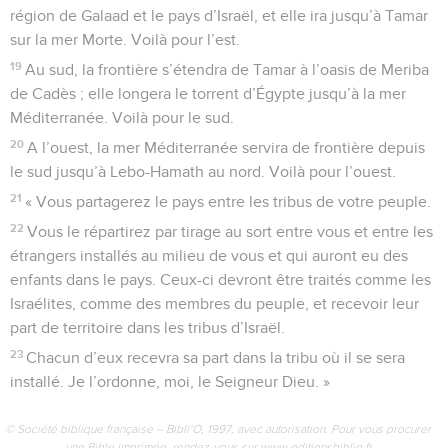
Contenus
Versions
Commentaires
Strong
Dictionnaire
27
le long de celle de Zabulon, toujours de l’est à l’ouest,
celle de Gad.
28
La frontière sud de Gad sera la frontière du pays. Elle
Paramètres de lecture
s’étendra de Tamar, à l’est, à l’oasis de Meriba de Cadès,
puis elle longera le torrent d’Égypte jusqu’à la mer
Afficher les numéros de versets
Méditerranée.
29
Mode dyslexique
C’est ainsi que vous répartirez le pays entre les tribus
d’Israël et que vous fixerez leurs territoires respectifs. Je
Désactivé
Simple
Coul
eur
l’ordonne, moi, le Seigneur Dieu. »
Police d'écriture
Les douze portes de Jérusalem
Serif
Sans-serif
30
« Voici quelles seront les entrées de la ville, dont chacune
portera le nom d’une tribu d’Israël. Au nord le mur, long de
quatre mille cinq cents mesures, comptera trois portes : la
Taille de texte
porte de Ruben, celle de Juda et celle de Lévi.
Grand
Moyen
Petit
32
A l’est se trouvera aussi un mur de quatre mille cinq cent
mesures avec trois portes : la porte de Joseph, celle de