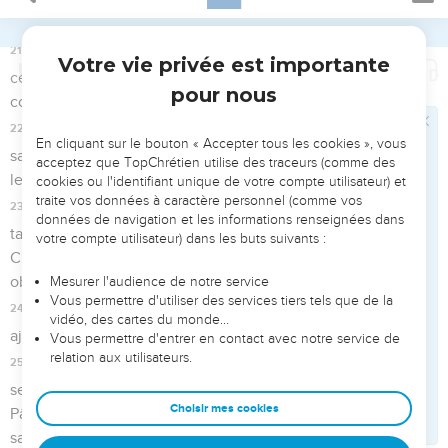
orientées au nord et réservées aux prêtres. Il m’y montra un
emplacement, dans le fond, du côté ouest,
20
et me dit : « Voilà l’endroit où les prêtres feront bouillir la
chair des animaux sacrifiés pour obtenir le pardon ; ils y
feront également cuire les offrandes. Ainsi rien n’en sera
porté dans la cour extérieure et l’on ne mettra pas le peuple
en contact avec le sacré. »
21
Puis il me conduisit dans la cour extérieure et me fit passer
devant ses quatre coins : à chaque coin il y avait une cour.
22
Ces quatre cours étaient petites et toutes de la même
dimension, soit quarante mesures de longueur et trente
mesures de largeur.
23
Chacune était entourée d’un mur de pierre le long duquel
des fourneaux étaient construits.
24
L’homme me dit : « Ce sont les cuisines où les hommes
chargés du service du temple feront bouillir la chair des
animaux offerts en sacrifice par le peuple. »