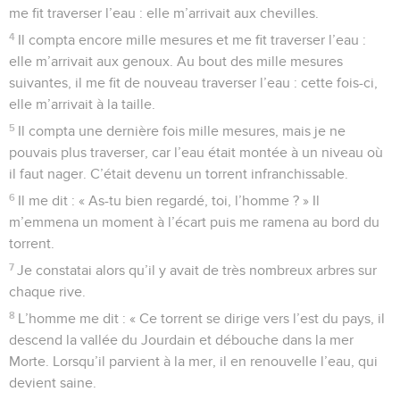
nord au sud. Au centre s’élèvera le sanctuaire du Seigneur.
11
Cette région reviendra aux prêtres consacrés, descendants
de Sadoc. Ils ont accompli fidèlement le service du Seigneur
et, contrairement aux lévites, ils n’ont pas abandonné Dieu
lorsque les Israélites se détournaient de lui.
12
C’est pourquoi ils recevront une part spécialement sacrée
dans le territoire réservé au Seigneur ; elle sera voisine de
celle des lévites.
13
La part des lévites sera semblable à celle des prêtres.
Toutes deux auront vingt-cinq mille mesures de longueur sur
dix mille de largeur.
14
On ne pourra ni échanger, ni vendre ni céder du terrain
dans cette partie du pays, qui est la plus importante de
toutes, car elle est consacrée au Seigneur. »
Les parts de la ville et du prince
15
« Sur ce territoire réservé, il restera un terrain de cinq mille