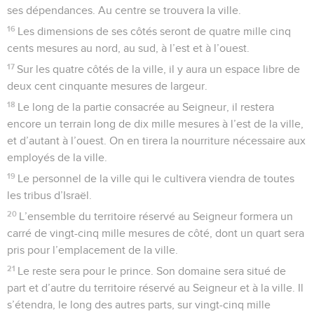
Selon les indications de l’ouvrage (12.4), le livre, qui
contient de nombreux passages autobiographiques écrits à
la première personne (ch.8 à 12), est l’œuvre de Daniel lui-
même. Il est rédigé en hébreu au début et à la fin, et en
araméen, la langue parlée dans tout l’empire, dans sa partie
centrale, de 2.4 à 7.28. L’alternance entre ces langues
s’expliquerait, selon certains, par les centres d’intérêt des
deux grandes sections de l’ouvrage : la section en araméen
concernerait plus particulièrement l’histoire des nations du
monde, celles en hébreu l’avenir d’Israël.
Le livre se compose de récits (surtout aux ch.1 à 6) et de
visions (surtout aux ch.7 à 12). Celles-ci font entre autres
largement appel au symbolisme, ce qui n’en facilite pas
l’interprétation. Tel est le cas de la statue que
Nabuchodonosor voit en rêve (ch.2), dans la vision des
quatre bêtes par Daniel (ch.7) ou dans celle du bélier et du