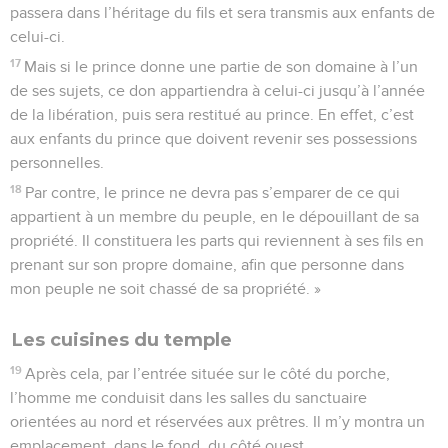
La frontière orientale partira d’un endroit situé entre
Damas et Hauran, elle suivra la vallée du Jourdain entre la
région de Galaad et le pays d’Israël, et elle ira jusqu’à Tamar
sur la mer Morte. Voilà pour l’est.
19
Au sud, la frontière s’étendra de Tamar à l’oasis de Meriba
de Cadès ; elle longera le torrent d’Égypte jusqu’à la mer
Méditerranée. Voilà pour le sud.
20
A l’ouest, la mer Méditerranée servira de frontière depuis
le sud jusqu’à Lebo-Hamath au nord. Voilà pour l’ouest.
21
« Vous partagerez le pays entre les tribus de votre peuple.
22
Vous le répartirez par tirage au sort entre vous et entre les
étrangers installés au milieu de vous et qui auront eu des
enfants dans le pays. Ceux-ci devront être traités comme les
Israélites, comme des membres du peuple, et recevoir leur
part de territoire dans les tribus d’Israël.
23
Chacun d’eux recevra sa part dans la tribu où il se sera
installé. Je l’ordonne, moi, le Seigneur Dieu. »