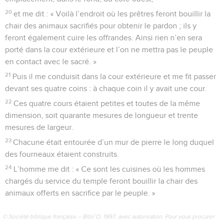
© Société biblique française – Bibli’O, 1997, avec autorisation. Pour vous procurer
une Bible imprimée, rendez-vous sur www.editionsbiblio.fr
Ezéchiel
48
Seuls les Évangiles sont disponibles en vidéo pour le moment.
Les parts des tribus du nord
1
« Voici les noms des tribus avec leurs parts. La part de Dan
sera située tout au nord, en bordure de la route qui passe par
Hetlon, Lebo-Hamath et Hassar-Énan, près des royaumes de
Damas et de Hamath ; elle s’étendra de la frontière orientale
jusqu’à la mer Méditerranée à l’ouest.
2
Le long de la part de Dan, de l’est à l’ouest, se trouvera la
part d’Asser,
3
le long de celle d’Asser, celle de Neftali,