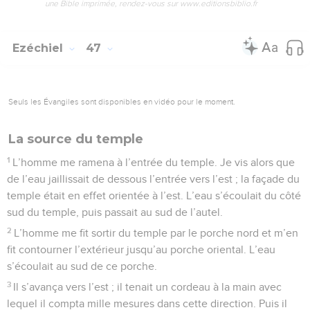
4
le long de celle de Neftali, celle de Manassé,
5
le long de celle de Manassé, celle d’Éfraïm,
6
le long de celle d’Éfraïm, celle de Ruben,
7
et le long de celle de Ruben, toujours de l’est à l’ouest,
celle de Juda. »
La part du Seigneur
8
« Le long de la part de Juda, de la frontière orientale à la
mer Méditerranée à l’ouest, on réservera un territoire qui
aura la même longueur que la part de chaque tribu, sur une
largeur de vingt-cinq mille mesures. Au centre s’élèvera le
sanctuaire.
9
Le secteur réservé au Seigneur aura vingt-cinq mille
mesures de longueur et vingt mille de largeur.
10
La partie de ce territoire attribuée aux prêtres s’étendra sur
vingt-cinq mille mesures de l’est à l’ouest, et dix mille du