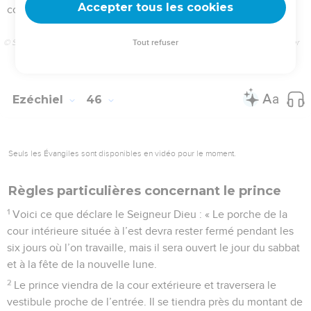
© Société biblique française – Bibli’O, 1997, avec autorisation. Pour vous procurer
une Bible imprimée, rendez-vous sur www.editionsbiblio.fr
Ezéchiel
47
Seuls les Évangiles sont disponibles en vidéo pour le moment.
La source du temple
1
L’homme me ramena à l’entrée du temple. Je vis alors que
de l’eau jaillissait de dessous l’entrée vers l’est ; la façade du
temple était en effet orientée à l’est. L’eau s’écoulait du côté
sud du temple, puis passait au sud de l’autel.
2
L’homme me fit sortir du temple par le porche nord et m’en
fit contourner l’extérieur jusqu’au porche oriental. L’eau
s’écoulait au sud de ce porche.
3