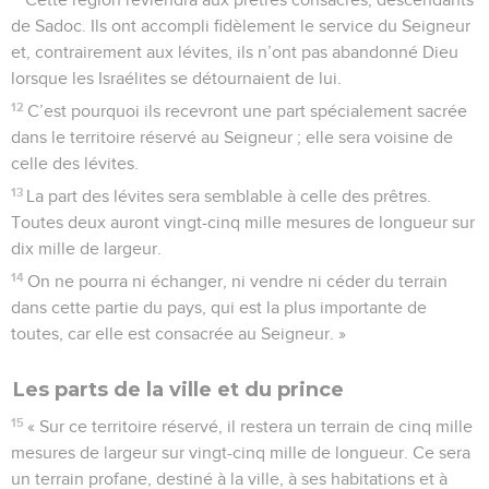
En 605 avant Jésus-Christ, après sa victoire décisive sur les
armées égyptiennes à Karkémich, ville située sur le Haut
Euphrate, le roi de Babylone Nabuchodonosor (605 à 562)
poursuit vers le sud les troupes ennemies en déroute. C’est
à cette occasion qu’il assiège pour la première fois
Jérusalem (1.1-2 ; 2 R 24.1). Le roi de Juda, Yehoyaqim, doit
se soumettre et Nabuchodonosor emmène avec lui en
Babylonie quelques membres de l’aristocratie judéenne,
dont Daniel (1.3-4). Celui-ci et ses compagnons connaîtront
en exil, pour prix de leur fidélité à l’Eternel, les persécutions
les plus dures (ch.3 et 6) et les honneurs les plus grands
(1.17-20 ; 2.49 ; 3.30). Daniel lui-même devient haut
fonctionnaire de l’empire (2.48-49 ; 4.6). Sans doute écarté
à la mort de Nabuchodonosor en 562, il occupe à nouveau
une fonction très importante dès la fin de l’empire
babylonien en 539 (5.29), sous la domination des Mèdes et
des Perses, au moins jusqu’en 536 (10.1).