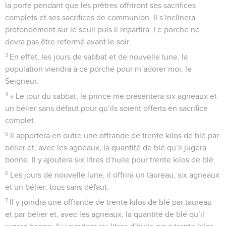
Il s’avança vers l’est ; il tenait un cordeau à la main avec
lequel il compta mille mesures dans cette direction. Puis il
me fit traverser l’eau : elle m’arrivait aux chevilles.
4
Il compta encore mille mesures et me fit traverser l’eau :
elle m’arrivait aux genoux. Au bout des mille mesures
suivantes, il me fit de nouveau traverser l’eau : cette fois-ci,
elle m’arrivait à la taille.
5
Il compta une dernière fois mille mesures, mais je ne
pouvais plus traverser, car l’eau était montée à un niveau où
il faut nager. C’était devenu un torrent infranchissable.
6
Il me dit : « As-tu bien regardé, toi, l’homme ? » Il
m’emmena un moment à l’écart puis me ramena au bord du
torrent.
7
Je constatai alors qu’il y avait de très nombreux arbres sur
chaque rive.
8
L’homme me dit : « Ce torrent se dirige vers l’est du pays, il
descend la vallée du Jourdain et débouche dans la mer
Morte. Lorsqu’il parvient à la mer, il en renouvelle l’eau, qui