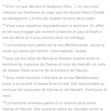
s’étendra, le long des autres parts, sur vingt-cinq mille
mesures, vers l’est jusqu’à la frontière orientale et vers
l’ouest jusqu’à la mer Méditerranée. Le territoire consacré au
Seigneur et le sanctuaire se trouveront ainsi au centre de la
partie du pays mise à part.
22
Le territoire des lévites et l’emplacement de la ville
couperont en deux le domaine du prince, qui sera compris
entre la part de Juda au nord et celle de Benjamin au sud. »
La part des tribus du sud
23
« Les autres tribus, avec leurs parts, sont les suivantes : la
part de Benjamin ira de la frontière orientale jusqu’à la mer
Méditerranée à l’ouest.
24
Le long de la part de Benjamin, de l’est à l’ouest, se
trouvera la part de Siméon,
25
le long de celle de Siméon, celle d’Issakar,
26
le long de celle d’Issakar, celle de Zabulon,