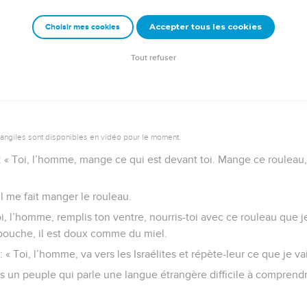
Accepter tous les cookies
Choisir mes cookies
e – Bibli’O, 2000, avec autorisation. Pour vous procurer une Bible imprimée, rendez-vo
Tout refuser
vangiles sont disponibles en vidéo pour le moment.
 : « Toi, l’homme, mange ce qui est devant toi. Mange ce rouleau,
il me fait manger le rouleau.
Toi, l’homme, remplis ton ventre, nourris-toi avec ce rouleau que j
ouche, il est doux comme du miel.
: « Toi, l’homme, va vers les Israélites et répète-leur ce que je vai
s un peuple qui parle une langue étrangère difficile à comprendr