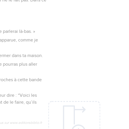
 parlerai là-bas. »
st apparue, comme je
fermer dans ta maison.
e pourras plus aller
eproches à cette bande
ur dire : “Voici les
de le faire, qu’ils
us sur www.editionsbiblio.fr