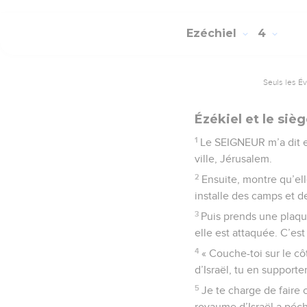
Ezéchiel
4
Seuls les É
Ézékiel et le siè
1
Le SEIGNEUR m’a dit en
ville, Jérusalem.
2
Ensuite, montre qu’el
installe des camps et d
3
Puis prends une plaque
elle est attaquée. C’est 
4
« Couche-toi sur le cô
d’Israël, tu en supporte
5
Je te charge de faire 
royaume d’Israël a péch