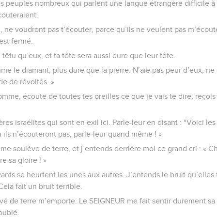
les peuples nombreux qui parlent une langue étrangère difficile à
écouteraient.
x, ne voudront pas t’écouter, parce qu’ils ne veulent pas m’écouter
est fermé.
 têtu qu’eux, et ta tête sera aussi dure que leur tête.
me le diamant, plus dure que la pierre. N’aie pas peur d’eux, ne
de de révoltés. »
’homme, écoute de toutes tes oreilles ce que je vais te dire, reço
ères israélites qui sont en exil ici. Parle-leur en disant : “Voici l
u ils n’écouteront pas, parle-leur quand même ! »
u me soulève de terre, et j’entends derrière moi ce grand cri : « 
e sa gloire ! »
ivants se heurtent les unes aux autres. J’entends le bruit qu’ell
ela fait un bruit terrible.
levé de terre m’emporte. Le SEIGNEUR me fait sentir durement sa 
roublé.