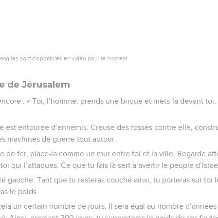
vangiles sont disponibles en vidéo pour le moment.
ge de Jérusalem
core : « Toi, l’homme, prends une brique et mets-la devant toi.
le est entourée d’ennemis. Creuse des fossés contre elle, constr
es machines de guerre tout autour.
 de fer, place-la comme un mur entre toi et la ville. Regarde a
toi qui l’attaques. Ce que tu fais là sert à avertir le peuple d’Israë
té gauche. Tant que tu resteras couché ainsi, tu porteras sur toi
ras le poids.
cela un certain nombre de jours. Il sera égal au nombre d’années
é. Ainsi, pendant 390 jours, tu supporteras le poids de ses faute