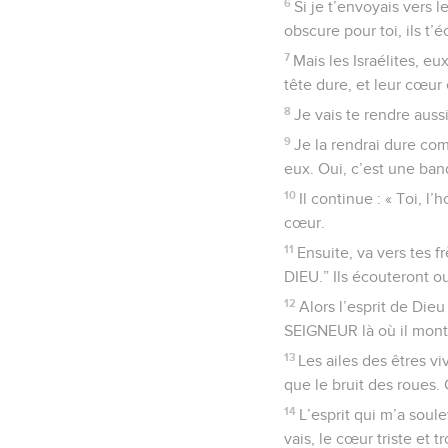
6
Si je t’envoyais vers 
obscure pour toi, ils t’
7
Mais les Israélites, eu
tête dure, et leur cœur 
8
Je vais te rendre aussi
9
Je la rendrai dure com
eux. Oui, c’est une ban
10
Il continue : « Toi, l
cœur.
11
Ensuite, va vers tes fr
DIEU.” Ils écouteront o
12
Alors l’esprit de Die
SEIGNEUR là où il montr
13
Les ailes des êtres v
que le bruit des roues. C
14
L’esprit qui m’a sou
vais, le cœur triste et t