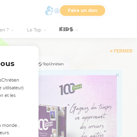
rs j’ai écouté celui qui
Faire un don
s contre moi. Leurs
ien ?
Le Top
s du Seigneur DIEU.”
ils sauront qu’il y a un
nous
oi. Tu croiras vivre au
 sois pas effrayé
opChrétien
utilisateur)
e sont des gens qui ont
n et les
:
te bande de révoltés !
 du monde…
eurs.
sont écrits des deux