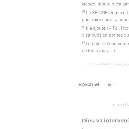
viande impure n’est ja
15
Le SEIGNEUR m’a dit 
pour faire cuire ta nourr
16
Il a ajouté : « Toi, l
distribués en petites qu
17
Le pain et l’eau vont
de leurs fautes. »
© Société biblique français
Ezéchiel
5
Seuls les É
Dieu va interven