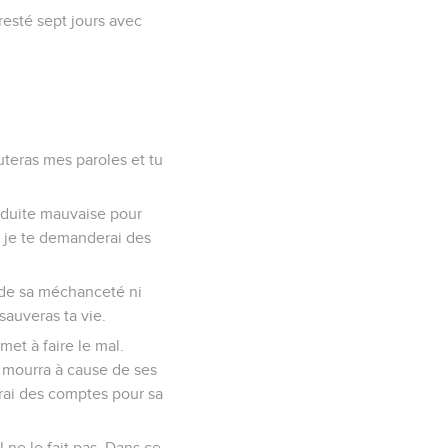
 resté sept jours avec
uteras mes paroles et tu
onduite mauvaise pour
i, je te demanderai des
s de sa méchanceté ni
sauveras ta vie.
met à faire le mal.
il mourra à cause de ses
rai des comptes pour sa
l ne le fait pas. Dans ce