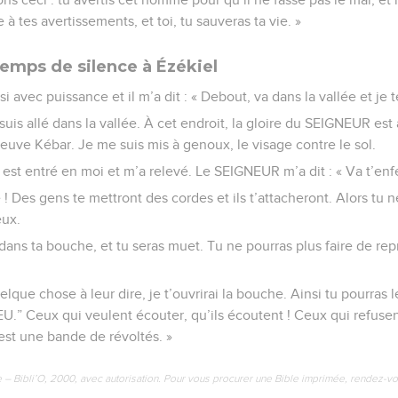
e à tes avertissements, et toi, tu sauveras ta vie. »
emps de silence à Ézékiel
avec puissance et il m’a dit : « Debout, va dans la vallée et je te
 suis allé dans la vallée. À cet endroit, la gloire du SEIGNEUR e
leuve Kébar. Je me suis mis à genoux, le visage contre le sol.
u est entré en moi et m’a relevé. Le SEIGNEUR m’a dit : « Va t’en
! Des gens te mettront des cordes et ils t’attacheront. Alors tu n
eux.
 dans ta bouche, et tu seras muet. Tu ne pourras plus faire de r
lque chose à leur dire, je t’ouvrirai la bouche. Ainsi tu pourras le
U.” Ceux qui veulent écouter, qu’ils écoutent ! Ceux qui refusent 
’est une bande de révoltés. »
e – Bibli’O, 2000, avec autorisation. Pour vous procurer une Bible imprimée, rendez-vo