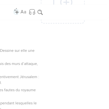
Ajouter une
Ajouter une
Ajouter une
Ajouter une
Ajouter une
Ajouter une
colonne
colonne
colonne
colonne
colonne
colonne
 Dessine sur elle une
uis des murs d’attaque,
ttentivement Jérusalem :
l.
 les fautes du royaume
 pendant lesquelles le
s.