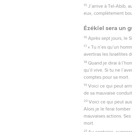
15
J’arrive à Tel-Abib, a
eux, complètement bou
Ézékiel sera un g
16
Après sept jours, le 
17
« Tu n’es qu’un homme
avertiras les Israélites 
18
Quand je dirai à l’ho
qu’il vive. Si tu ne l’a
comptes pour sa mort.
19
Voici ce qui peut arr
de sa mauvaise conduite
20
Voici ce qui peut aus
Alors je le ferai tomber
mauvaises actions. Ses
mort.
21
Au contraire, supposon