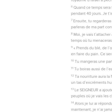
6
Quand ce temps sera fi
pendant 40 jours. Je t
7
Ensuite, tu regarderas
parleras de ma part contr
8
Moi, je vais t’attache
temps où tu menaceras
9
« Prends du blé, de l’
en faire du pain. Ce ser
10
Tu mangeras une part 
11
Tu boiras aussi de l’ea
12
Ta nourriture aura la 
un tas d’excréments hu
13
Le SEIGNEUR a ajouté 
peuples où je vais les c
14
Alors je lui ai répon
maintenant, je n’ai ja