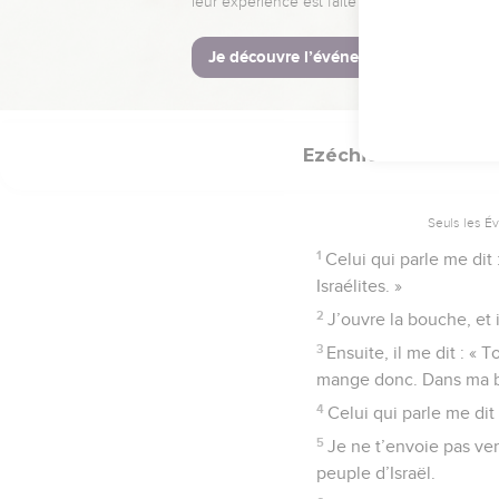
côtés du rouleau.
© Société biblique français
Ezéchiel
3
Seuls les É
1
Celui qui parle me dit
Israélites. »
2
J’ouvre la bouche, et 
3
Ensuite, il me dit : « 
mange donc. Dans ma b
4
Celui qui parle me dit 
5
Je ne t’envoie pas ver
peuple d’Israël.