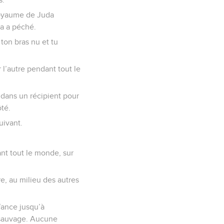
 royaume de Juda
a a péché.
ton bras nu et tu
r l’autre pendant tout le
s dans un récipient pour
ôté.
uivant.
ant tout le monde, sur
e, au milieu des autres
nfance jusqu’à
 sauvage. Aucune