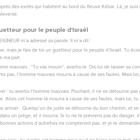
uprès des exilés qui habitent au bord du fleuve Kébar. Là, je suis
leversé.
uetteur pour le peuple d'Israël
SEIGNEUR m’a adressé sa parole. Il m’a dit :
, mais je fais de toi un guetteur pour le peuple d’Israël. Tu éco
de ma part.
mme mauvais : “Tu vas mourir”, avertis-le. Dis-lui de laisser sa c
vertis pas, l’homme mauvais mourra à cause de ses fautes. Mais to
iver : tu avertis l’homme mauvais. Pourtant, il ne se détourne pa
. Alors cet homme-là mourra à cause de ses fautes, mais toi, tu 
si arriver : Quelqu’un de juste se détourne du bon chemin, et se 
 dans un piège, et il mourra. Si tu ne le préviens pas du danger, 
 bonnes actions d’autrefois ne compteront pas, et je te demande
s ceci : tu avertis cet homme pour qu’il ne fasse pas le mal, et i