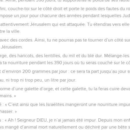
ni, couche-toi sur le côté droit et porte le poids des fautes du
’impose un jour pour chacune des années pendant lesquelles Jud
 attentivement Jérusalem qui est attaquée. Tu étendras vers elle 
e la ville.
r avec des cordes. Ainsi, tu ne pourras pas te tourner d’un côté su
 Jérusalem.
orge, des haricots, des lentilles, du mil et du blé dur. Mélange-le
a ta nourriture pendant les 390 jours où tu seras couché sur le c
d’environ 200 grammes par jour : ce sera ta part jusqu’au jour s
u, ni trop ni trop peu, un litre par jour.
forme d’une galette d’orge, et cette galette, tu la feras cuire dev
mains. »
: « C’est ainsi que les Israélites mangeront une nourriture impur
hasser. »
du : « Ah ! Seigneur DIEU, je n’ai jamais été impur. Depuis mon e
mais mangé d’animal mort naturellement ou déchiré par une bête