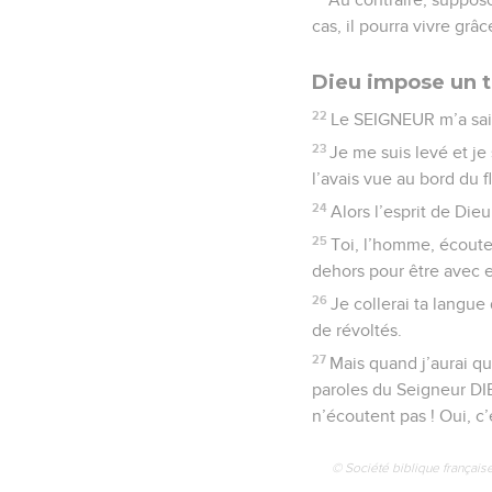
cas, il pourra vivre grâc
Dieu impose un t
22
Le SEIGNEUR m’a saisi 
23
Je me suis levé et je
l’avais vue au bord du f
24
Alors l’esprit de Die
25
Toi, l’homme, écoute 
dehors pour être avec 
26
Je collerai ta langue
de révoltés.
27
Mais quand j’aurai que
paroles du Seigneur DIE
n’écoutent pas ! Oui, c
© Société biblique français