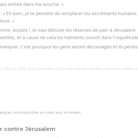
mais entrée dans ma bouche. »
: « Eh bien, je te permets de remplacer les excréments humains 
iture. »
’homme, écoute ! Je vais détruire les réserves de pain à Jérusalem.
antités, et à cause de cela les habitants vivront dans l’inquiétude
 manquer, c’est pourquoi les gens seront découragés et ils perdro
e – Bibli’O, 2000, avec autorisation. Pour vous procurer une Bible imprimée, rendez-vo
vangiles sont disponibles en vidéo pour le moment.
ir contre Jérusalem