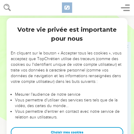
*apôtres l’ont soutenu (2.1-10). Il a même défendu le
véritable Evangile en face de Pierre à Antioche (2.11-21).
Parole Vivante
Puis il répond à ceux qui voudraient imposer les pratiques
Votre vie privée est importante
Galates
Introduction
juives aux chrétiens d’origine païenne (3.1 à 4.12). Le
pour nous
chrétien est déclaré juste par la foi, selon la promesse faite
à *Abraham (3.1-14).
En cliquant sur le bouton « Accepter tous les cookies », vous
acceptez que TopChrétien utilise des traceurs (comme des
Il rappelle ensuite le rôle de la Loi, de conduire au Christ, et
cookies ou l'identifiant unique de votre compte utilisateur) et
par contraste, celui de la foi (3.15-29). La foi en Jésus-Christ
traite vos données à caractère personnel (comme vos
données de navigation et les informations renseignées dans
nous fait changer de statut. Nous ne sommes plus esclaves
votre compte utilisateur) dans les buts suivants :
mais fils (4.1-11).
Mesurer l'audience de notre service
A partir de 4.12 Paul encourage les Galates à se maintenir
Vous permettre d'utiliser des services tiers tels que de la
dans la liberté que le Christ leur a acquise en se séparant
vidéo, des cartes du monde…
des adversaires (4.12 à 5.12) puis il décrit ce qu’est la vie par
Vous permettre d'entrer en contact avec notre service de
relation aux utilisateurs.
l’Esprit Saint (5.13 à 6.10).
Cette lettre dépeint l’un des dangers qui menace l’Eglise de
Choisir mes cookies