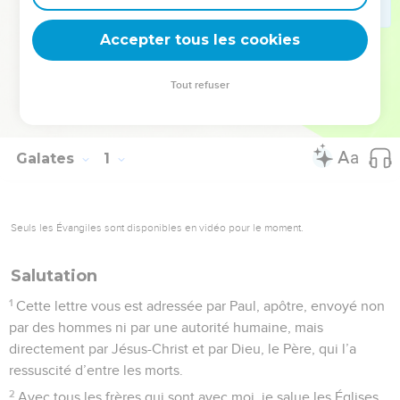
tous les temps : le légalisme. Elle dit ce qu’est la véritable
liberté chrétienne, celle des fils de Dieu.
Accepter tous les cookies
La Bible Du Semeur Copyright © 1992, 1999 by Biblica, Inc.® Used by
Tout refuser
permission. All rights reserved worldwide.
Galates
1
Seuls les Évangiles sont disponibles en vidéo pour le moment.
Salutation
1
Cette lettre vous est adressée par Paul, apôtre, envoyé non
par des hommes ni par une autorité humaine, mais
directement par Jésus-Christ et par Dieu, le Père, qui l’a
ressuscité d’entre les morts.
2
Avec tous les frères qui sont avec moi, je salue les Églises