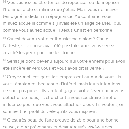
14
Vous auriez pu être tentés de repousser ou de mépriser
l’homme faible et infirme que j’étais. Mais vous ne m’avez
témoigné ni dédain ni répugnance. Au contraire, vous
m’avez accueilli comme si j’avais été un ange de Dieu, oui,
comme vous auriez accueilli Jésus-Christ en personne.
15
Qu’est devenu votre enthousiasme d’alors ? Car je
l’atteste, si la chose avait été possible, vous vous seriez
arraché les yeux pour me les donner.
16
Serais-je donc devenu aujourd’hui votre ennemi pour avoir
été sincère envers vous et vous avoir dit la vérité ?
17
Croyez-moi, ces gens-là s’empressent autour de vous, ils
vous témoignent beaucoup d’intérêt, mais leurs intentions
ne sont pas pures : ils veulent gagner votre faveur pour vous
détacher de nous, ils cherchent à vous soustraire à notre
influence pour que vous vous attachiez à eux. Ils veulent, en
somme, tirer profit du zèle qu’ils vous inspirent.
18
C’est très beau de faire preuve de zèle pour une bonne
cause, d’être prévenants et désintéressés vis-à-vis des