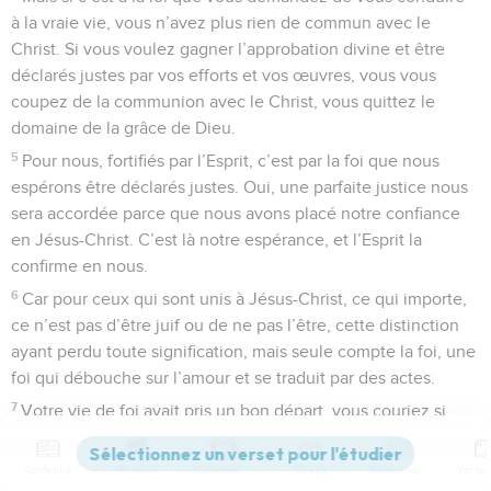
à la vraie vie, vous n’avez plus rien de commun avec le
Christ. Si vous voulez gagner l’approbation divine et être
déclarés justes par vos efforts et vos œuvres, vous vous
coupez de la communion avec le Christ, vous quittez le
domaine de la grâce de Dieu.
5
Pour nous, fortifiés par l’Esprit, c’est par la foi que nous
espérons être déclarés justes. Oui, une parfaite justice nous
sera accordée parce que nous avons placé notre confiance
en Jésus-Christ. C’est là notre espérance, et l’Esprit la
confirme en nous.
6
Car pour ceux qui sont unis à Jésus-Christ, ce qui importe,
ce n’est pas d’être juif ou de ne pas l’être, cette distinction
ayant perdu toute signification, mais seule compte la foi, une
foi qui débouche sur l’amour et se traduit par des actes.
7
Votre vie de foi avait pris un bon départ, vous couriez si
bien ! Qui a brisé votre élan ? Qui vous a détournés de
l’obéissance à la vérité ?
Contenus
Versions
Commentaires
Strong
Dictionnaire