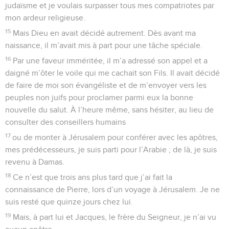
judaïsme et je voulais surpasser tous mes compatriotes par
mon ardeur religieuse.
15
Mais Dieu en avait décidé autrement. Dès avant ma
naissance, il m’avait mis à part pour une tâche spéciale.
16
Par une faveur imméritée, il m’a adressé son appel et a
daigné m’ôter le voile qui me cachait son Fils. Il avait décidé
de faire de moi son évangéliste et de m’envoyer vers les
peuples non juifs pour proclamer parmi eux la bonne
nouvelle du salut. À l’heure même, sans hésiter, au lieu de
consulter des conseillers humains
17
ou de monter à Jérusalem pour conférer avec les apôtres,
mes prédécesseurs, je suis parti pour l’Arabie ; de là, je suis
revenu à Damas.
18
Ce n’est que trois ans plus tard que j’ai fait la
connaissance de Pierre, lors d’un voyage à Jérusalem. Je ne
suis resté que quinze jours chez lui.
19
Mais, à part lui et Jacques, le frère du Seigneur, je n’ai vu