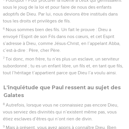
Pourquoi ? Pour procurer la liberté à ceux qui gémissaient
sous le joug de la loi et pour faire de nous des enfants
adoptifs de Dieu. Par lui, nous devions être institués dans
tous les droits et privilèges de fils.
6
Nous sommes bien des fils. Un fait le prouve : Dieu a
envoyé l’Esprit de son Fils dans nos cœurs, et cet Esprit
s’adresse à Dieu, comme Jésus-Christ, en l’appelant Abba,
c’est-à-dire : Père, cher Père.
7
Toi donc, mon frère, tu n’es plus un esclave, un serviteur
subordonné ; tu es un enfant libre, un fils et, en tant que fils,
tout l’héritage t’appartient parce que Dieu l’a voulu ainsi.
L'inquiétude que Paul ressent au sujet des
Galates
8
Autrefois, lorsque vous ne connaissiez pas encore Dieu,
vous serviez des divinités qui n’existent même pas, vous
étiez esclaves d’êtres qui n’ont rien de divin.
9
Mais à présent, vous avez appris à connaître Dieu. Bien