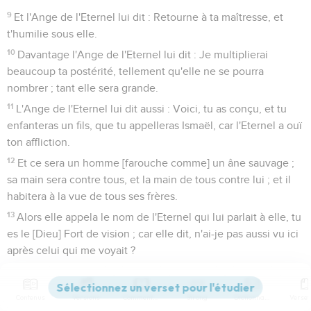
9
Et l'Ange de l'Eternel lui dit : Retourne à ta maîtresse, et
t'humilie sous elle.
10
Davantage l'Ange de l'Eternel lui dit : Je multiplierai
beaucoup ta postérité, tellement qu'elle ne se pourra
nombrer ; tant elle sera grande.
11
L'Ange de l'Eternel lui dit aussi : Voici, tu as conçu, et tu
enfanteras un fils, que tu appelleras Ismaël, car l'Eternel a ouï
ton affliction.
12
Et ce sera un homme [farouche comme] un âne sauvage ;
sa main sera contre tous, et la main de tous contre lui ; et il
habitera à la vue de tous ses frères.
13
Alors elle appela le nom de l'Eternel qui lui parlait à elle, tu
es le [Dieu] Fort de vision ; car elle dit, n'ai-je pas aussi vu ici
après celui qui me voyait ?
14
C'est pourquoi on a appelé ce puits, le puits du vivant qui
me voit ; lequel est entre Kadès et Béred.
Contenus
Versions
Commentaires
Strong
Dictionnaire
15
Agar donc enfanta un fils à Abram ; et Abram appela le