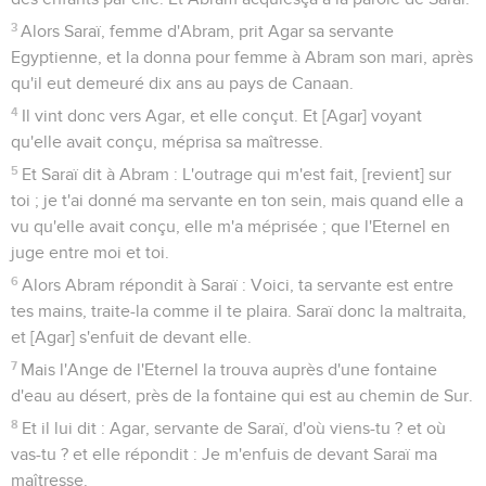
3
Alors Saraï, femme d'Abram, prit Agar sa servante
Egyptienne, et la donna pour femme à Abram son mari, après
qu'il eut demeuré dix ans au pays de Canaan.
4
Il vint donc vers Agar, et elle conçut. Et [Agar] voyant
qu'elle avait conçu, méprisa sa maîtresse.
5
Et Saraï dit à Abram : L'outrage qui m'est fait, [revient] sur
toi ; je t'ai donné ma servante en ton sein, mais quand elle a
vu qu'elle avait conçu, elle m'a méprisée ; que l'Eternel en
juge entre moi et toi.
6
Alors Abram répondit à Saraï : Voici, ta servante est entre
tes mains, traite-la comme il te plaira. Saraï donc la maltraita,
et [Agar] s'enfuit de devant elle.
7
Mais l'Ange de l'Eternel la trouva auprès d'une fontaine
d'eau au désert, près de la fontaine qui est au chemin de Sur.
8
Et il lui dit : Agar, servante de Saraï, d'où viens-tu ? et où
vas-tu ? et elle répondit : Je m'enfuis de devant Saraï ma
maîtresse.