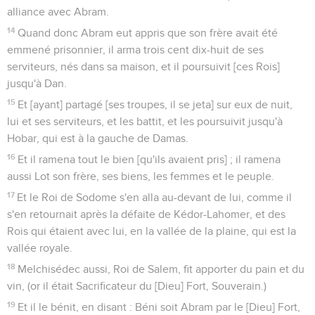
alliance avec Abram.
14
Quand donc Abram eut appris que son frère avait été
emmené prisonnier, il arma trois cent dix-huit de ses
serviteurs, nés dans sa maison, et il poursuivit [ces Rois]
jusqu'à Dan.
15
Et [ayant] partagé [ses troupes, il se jeta] sur eux de nuit,
lui et ses serviteurs, et les battit, et les poursuivit jusqu'à
Hobar, qui est à la gauche de Damas.
16
Et il ramena tout le bien [qu'ils avaient pris] ; il ramena
aussi Lot son frère, ses biens, les femmes et le peuple.
17
Et le Roi de Sodome s'en alla au-devant de lui, comme il
s'en retournait après la défaite de Kédor-Lahomer, et des
Rois qui étaient avec lui, en la vallée de la plaine, qui est la
vallée royale.
18
Melchisédec aussi, Roi de Salem, fit apporter du pain et du
vin, (or il était Sacrificateur du [Dieu] Fort, Souverain.)
19
Et il le bénit, en disant : Béni soit Abram par le [Dieu] Fort,