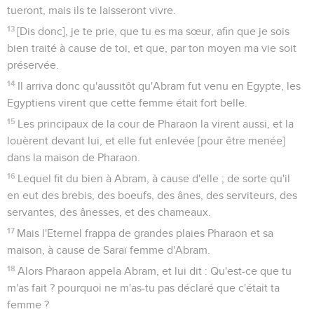
tueront, mais ils te laisseront vivre.
13
[Dis donc], je te prie, que tu es ma sœur, afin que je sois
bien traité à cause de toi, et que, par ton moyen ma vie soit
préservée.
14
Il arriva donc qu'aussitôt qu'Abram fut venu en Egypte, les
Egyptiens virent que cette femme était fort belle.
15
Les principaux de la cour de Pharaon la virent aussi, et la
louèrent devant lui, et elle fut enlevée [pour être menée]
dans la maison de Pharaon.
16
Lequel fit du bien à Abram, à cause d'elle ; de sorte qu'il
en eut des brebis, des boeufs, des ânes, des serviteurs, des
servantes, des ânesses, et des chameaux.
17
Mais l'Eternel frappa de grandes plaies Pharaon et sa
maison, à cause de Saraï femme d'Abram.
18
Alors Pharaon appela Abram, et lui dit : Qu'est-ce que tu
m'as fait ? pourquoi ne m'as-tu pas déclaré que c'était ta
femme ?