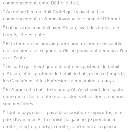
commencement, entre Béthel et Haï,
4
Au même lieu où était l'autel qu'il y avait bâti au
commencement, et Abram invoqua là le nom de l'Eternel.
5
Lot aussi qui marchait avec Abram, avait des brebis, des
boeufs, et des tentes.
6
Et la terre ne les pouvait porter pour demeurer ensemble ;
car leur bien était si grand, qu'ils ne pouvaient demeurer l'un
avec l'autre.
7
De sorte qu'il y eut querelle entre les pasteurs du bétail
d'Abram, et les pasteurs du bétail de Lot ; or en ce temps-là
les Cananéens et les Phérésiens demeuraient au pays.
8
Et Abram dit à Lot : Je te prie qu'il n'y ait point de dispute
entre moi et toi, ni entre mes pasteurs et les tiens ; car nous
sommes frères.
9
Tout le pays n'est-il pas à ta disposition ? sépare-toi, je te
prie, d'avec moi. Si [tu choisis] la gauche, je prendrai la
droite ; et si [tu prends] la droite, je m'en irai à la gauche.