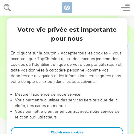
16
Sors de l'arche, toi et ta femme, tes fils, et les femmes de
tes fils avec toi.
Martin
17
Fais sortir avec toi toutes les bêtes qui sont avec toi, de
Votre vie privée est importante
toute chair, tant des oiseaux que des bêtes à quatre pieds, et
Genèse
8
tous les reptiles qui rampent sur la terre ; qu'ils peuplent en
pour nous
abondance la terre, et qu'ils foisonnent et multiplient sur la
terre.
En cliquant sur le bouton « Accepter tous les cookies », vous
acceptez que TopChrétien utilise des traceurs (comme des
18
Noé donc sortit, [et] avec lui ses fils, sa femme, et les
cookies ou l'identifiant unique de votre compte utilisateur) et
femmes de ses fils.
traite vos données à caractère personnel (comme vos
19
Toutes les bêtes à quatre pieds, tous les reptiles, tous les
données de navigation et les informations renseignées dans
votre compte utilisateur) dans les buts suivants :
oiseaux, tout ce qui se meut sur la terre, selon leurs espèces,
sortirent de l'arche.
Mesurer l'audience de notre service
20
Et Noé bâtit un autel à l'Eternel, et prit de toute bête
Vous permettre d'utiliser des services tiers tels que de la
vidéo, des cartes du monde…
nette, et de tout oiseau net, et il en offrit des holocaustes sur
Vous permettre d'entrer en contact avec notre service de
l'autel.
relation aux utilisateurs.
21
Et l'Eternel flaira une odeur d'apaisement, et dit en son
coeur ; je ne maudirai plus la terre à l'occasion des hommes,
Choisir mes cookies