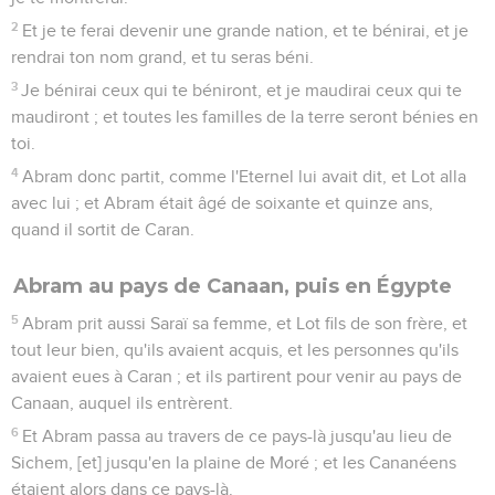
2
Et je te ferai devenir une grande nation, et te bénirai, et je
rendrai ton nom grand, et tu seras béni.
3
Je bénirai ceux qui te béniront, et je maudirai ceux qui te
maudiront ; et toutes les familles de la terre seront bénies en
toi.
4
Abram donc partit, comme l'Eternel lui avait dit, et Lot alla
avec lui ; et Abram était âgé de soixante et quinze ans,
quand il sortit de Caran.
Abram au pays de Canaan, puis en Égypte
5
Abram prit aussi Saraï sa femme, et Lot fils de son frère, et
tout leur bien, qu'ils avaient acquis, et les personnes qu'ils
avaient eues à Caran ; et ils partirent pour venir au pays de
Canaan, auquel ils entrèrent.
6
Et Abram passa au travers de ce pays-là jusqu'au lieu de
Sichem, [et] jusqu'en la plaine de Moré ; et les Cananéens
étaient alors dans ce pays-là.