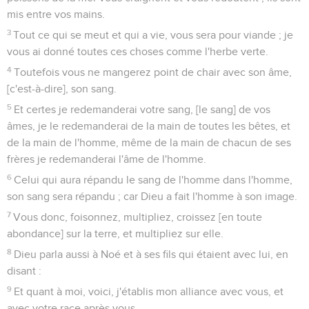
mis entre vos mains.
3
Tout ce qui se meut et qui a vie, vous sera pour viande ; je
vous ai donné toutes ces choses comme l'herbe verte.
4
Toutefois vous ne mangerez point de chair avec son âme,
[c'est-à-dire], son sang.
5
Et certes je redemanderai votre sang, [le sang] de vos
âmes, je le redemanderai de la main de toutes les bêtes, et
de la main de l'homme, même de la main de chacun de ses
frères je redemanderai l'âme de l'homme.
6
Celui qui aura répandu le sang de l'homme dans l'homme,
son sang sera répandu ; car Dieu a fait l'homme à son image.
7
Vous donc, foisonnez, multipliez, croissez [en toute
abondance] sur la terre, et multipliez sur elle.
8
Dieu parla aussi à Noé et à ses fils qui étaient avec lui, en
disant :
9
Et quant à moi, voici, j'établis mon alliance avec vous, et
avec votre race après vous.