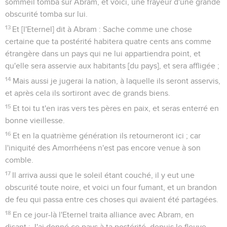
sommeil tomba sur Abram, et voici, une frayeur d'une grande
obscurité tomba sur lui.
13
Et [l'Eternel] dit à Abram : Sache comme une chose
certaine que ta postérité habitera quatre cents ans comme
étrangère dans un pays qui ne lui appartiendra point, et
qu'elle sera asservie aux habitants [du pays], et sera affligée ;
14
Mais aussi je jugerai la nation, à laquelle ils seront asservis,
et après cela ils sortiront avec de grands biens.
15
Et toi tu t'en iras vers tes pères en paix, et seras enterré en
bonne vieillesse.
16
Et en la quatrième génération ils retourneront ici ; car
l'iniquité des Amorrhéens n'est pas encore venue à son
comble.
17
Il arriva aussi que le soleil étant couché, il y eut une
obscurité toute noire, et voici un four fumant, et un brandon
de feu qui passa entre ces choses qui avaient été partagées.
18
En ce jour-là l'Eternel traita alliance avec Abram, en
disant : J'ai donné ce pays à ta postérité, depuis le fleuve