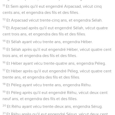
11
Et Sem après qu'il eut engendré Arpacsad, vécut cinq
cents ans, et engendra des fils et des filles.
12
Et Arpacsad vécut trente-cinq ans, et engendra Sélah.
13
Et Arpacsad après qu'il eut engendré Sélah, vécut quatre
cent trois ans, et engendra des fils et des filles.
14
Et Sélah ayant vécu trente ans, engendra Héber.
15
Et Sélah après qu'il eut engendré Héber, vécut quatre cent
trois ans, et engendra des fils et des filles.
16
Et Héber ayant vécu trente-quatre ans, engendra Péleg.
17
Et Héber après qu'il eut engendré Péleg, vécut quatre cent
trente ans, et engendra des fils et des filles.
18
Et Péleg ayant vécu trente ans, engendra Réhu.
19
Et Péleg après qu'il eut engendré Réhu, vécut deux cent
neuf ans, et engendra des fils et des filles.
20
Et Réhu ayant vécu trente-deux ans, engendra Sérug.
21
Et Réhu après qu'il eut engendré Sérug, vécut deux cent