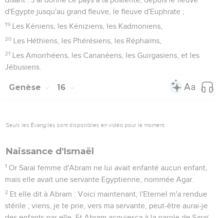
d'Egypte jusqu'au grand fleuve, le fleuve d'Euphrate ;
19
Les Kéniens, les Kéniziens, les Kadmoniens,
20
Les Héthiens, les Phérésiens, les Réphaïms,
21
Les Amorrhéens, les Cananéens, les Guirgasiens, et les
Jébusiens.
Genèse
16
Seuls les Évangiles sont disponibles en vidéo pour le moment.
Naissance d'Ismaël
1
Or Saraï femme d'Abram ne lui avait enfanté aucun enfant,
mais elle avait une servante Egyptienne, nommée Agar.
2
Et elle dit à Abram : Voici maintenant, l'Eternel m'a rendue
stérile ; viens, je te prie, vers ma servante, peut-être aurai-je
des enfants par elle. Et Abram acquiesça à la parole de Saraï.