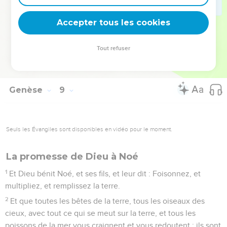
quoique l'imagination du coeur des hommes soit mauvaise
dès leur jeunesse ; et je ne frapperai plus toute chose
Accepter tous les cookies
vivante, comme j'ai fait.
22
[Mais] tant que la terre sera, les semailles et les moissons,
Tout refuser
le froid et le chaud, l'été et l'hiver, le jour et la nuit ne
cesseront point.
Genèse
9
Seuls les Évangiles sont disponibles en vidéo pour le moment.
La promesse de Dieu à Noé
1
Et Dieu bénit Noé, et ses fils, et leur dit : Foisonnez, et
multipliez, et remplissez la terre.
2
Et que toutes les bêtes de la terre, tous les oiseaux des
cieux, avec tout ce qui se meut sur la terre, et tous les
poissons de la mer vous craignent et vous redoutent ; ils sont