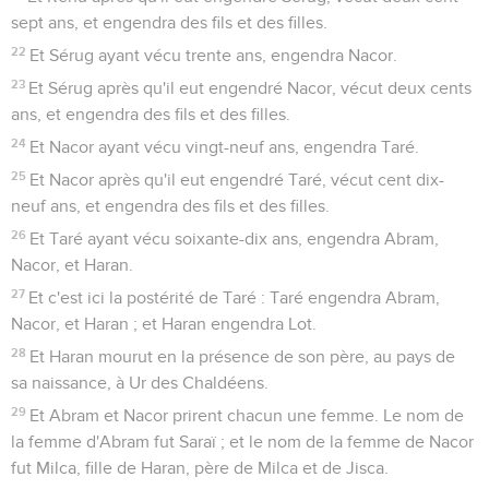
sept ans, et engendra des fils et des filles.
22
Et Sérug ayant vécu trente ans, engendra Nacor.
23
Et Sérug après qu'il eut engendré Nacor, vécut deux cents
ans, et engendra des fils et des filles.
24
Et Nacor ayant vécu vingt-neuf ans, engendra Taré.
25
Et Nacor après qu'il eut engendré Taré, vécut cent dix-
neuf ans, et engendra des fils et des filles.
26
Et Taré ayant vécu soixante-dix ans, engendra Abram,
Nacor, et Haran.
27
Et c'est ici la postérité de Taré : Taré engendra Abram,
Nacor, et Haran ; et Haran engendra Lot.
28
Et Haran mourut en la présence de son père, au pays de
sa naissance, à Ur des Chaldéens.
29
Et Abram et Nacor prirent chacun une femme. Le nom de
la femme d'Abram fut Saraï ; et le nom de la femme de Nacor
fut Milca, fille de Haran, père de Milca et de Jisca.