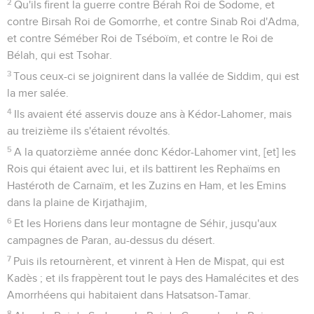
2
Qu'ils firent la guerre contre Bérah Roi de Sodome, et
contre Birsah Roi de Gomorrhe, et contre Sinab Roi d'Adma,
et contre Séméber Roi de Tséboïm, et contre le Roi de
Bélah, qui est Tsohar.
3
Tous ceux-ci se joignirent dans la vallée de Siddim, qui est
la mer salée.
4
Ils avaient été asservis douze ans à Kédor-Lahomer, mais
au treizième ils s'étaient révoltés.
5
A la quatorzième année donc Kédor-Lahomer vint, [et] les
Rois qui étaient avec lui, et ils battirent les Rephaïms en
Hastéroth de Carnaïm, et les Zuzins en Ham, et les Emins
dans la plaine de Kirjathajim,
6
Et les Horiens dans leur montagne de Séhir, jusqu'aux
campagnes de Paran, au-dessus du désert.
7
Puis ils retournèrent, et vinrent à Hen de Mispat, qui est
Kadès ; et ils frappèrent tout le pays des Hamalécites et des
Amorrhéens qui habitaient dans Hatsatson-Tamar.
8