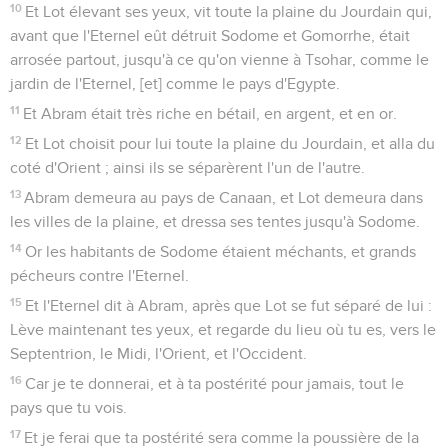
10
Et Lot élevant ses yeux, vit toute la plaine du Jourdain qui,
avant que l'Eternel eût détruit Sodome et Gomorrhe, était
arrosée partout, jusqu'à ce qu'on vienne à Tsohar, comme le
jardin de l'Eternel, [et] comme le pays d'Egypte.
11
Et Abram était très riche en bétail, en argent, et en or.
12
Et Lot choisit pour lui toute la plaine du Jourdain, et alla du
coté d'Orient ; ainsi ils se séparèrent l'un de l'autre.
13
Abram demeura au pays de Canaan, et Lot demeura dans
les villes de la plaine, et dressa ses tentes jusqu'à Sodome.
14
Or les habitants de Sodome étaient méchants, et grands
pécheurs contre l'Eternel.
15
Et l'Eternel dit à Abram, après que Lot se fut séparé de lui :
Lève maintenant tes yeux, et regarde du lieu où tu es, vers le
Septentrion, le Midi, l'Orient, et l'Occident.
16
Car je te donnerai, et à ta postérité pour jamais, tout le
pays que tu vois.
17
Et je ferai que ta postérité sera comme la poussière de la