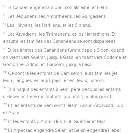
15
Et Canaan engendra Sidon, son fils aîné, et Heth,
16
Les Jébusiens, les Amorrhéens, les Guirgasiens,
17
Les Héviens, les Harkiens, et les Siniens,
18
Les Arvadiens, les Tsémariens, et les Hamathiens. Et
ensuite les familles des Cananéens se sont dispersées.
19
Et les limites des Cananéens furent depuis Sidon, quand
on vient vers Guérar, jusqu'à Gaza, en tirant vers Sodome et
Gomorrhe, Adma, et Tséboïm, jusqu'à Lésa.
20
Ce sont là les enfants de Cam selon leurs familles [et
leurs] langues, en leurs pays, et en [leurs] nations.
21
Et il naquit des enfants à Sem, père de tous les enfants
d'Héber, et frère de Japheth, [qui était] le plus grand.
22
Et les enfants de Sem sont Hélam, Assur, Arpacsad, Lud,
et Aram.
23
Et les enfants d'Aram, Hus, Hul, Guéther et Mas.
24
Et Arpacsad engendra Sélah, et Sélah engendra Héber.