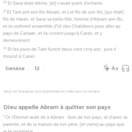
30
Et Saraï était stérile, [et] n'avait point d'enfants.
31
Et Taré prit son fils Abram, et Lot fils de son fils, [qui était]
fils de Haran, et Saraï sa belle-fille, femme d'Abram son fils,
et ils sortirent ensemble d'Ur des Chaldéens pour aller au
pays de Canaan, et ils vinrent jusqu'à Caran, et y
demeurèrent.
32
Et les jours de Taré furent deux cent cinq ans ; puis il
mourut à Caran.
Genèse
12
Seuls les Évangiles sont disponibles en vidéo pour le moment.
Dieu appelle Abram à quitter son pays
1
Or l'Eternel avait dit à Abram : Sors de ton pays, et d'avec ta
parenté, et de la maison de ton père, [et viens] au pays que
je te montrerai.