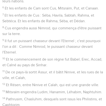
leurs nations.
6
Et les enfants de Cam sont Cus, Mitsraïm, Put, et Canaan.
7
Et les enfants de Cus : Séba, Havila, Sabtah, Rahma, et
Sebtéca. Et les enfants de Rahma, Séba, et Dédan.
8
Cus engendra aussi Nimrod, qui commença d'être puissant
sur la terre.
9
Il fut un puissant chasseur devant l'Eternel ; c'est pourquoi
l'on a dit : Comme Nimrod, le puissant chasseur devant
l'Eternel.
10
Et le commencement de son règne fut Babel, Erec, Accad,
et Calné au pays de Sinhar.
11
De ce pays-là sortit Assur, et il bâtit Ninive, et les rues de la
ville, et Calah,
12
Et Résen, entre Ninive et Calah, qui est une grande ville.
13
Mitsraïm engendra Ludim, Hanamim, Léhabim, Naphtuhim.
14
Pathrusim, Chasluhim, desquels sont issus les Philistins, et
Caphtorim.