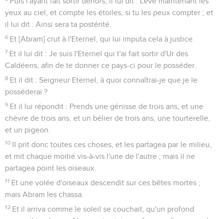
Puis l'ayant fait sortir dehors, il lui dit : Lève maintenant les
yeux au ciel, et compte les étoiles, si tu les peux compter ; et
il lui dit : Ainsi sera ta postérité.
6
Et [Abram] crut à l'Eternel, qui lui imputa cela à justice.
7
Et il lui dit : Je suis l'Eternel qui t'ai fait sortir d'Ur des
Caldéens, afin de te donner ce pays-ci pour le posséder.
8
Et il dit : Seigneur Eternel, à quoi connaîtrai-je que je le
posséderai ?
9
Et il lui répondit : Prends une génisse de trois ans, et une
chèvre de trois ans, et un bélier de trois ans, une tourterelle,
et un pigeon.
10
Il prit donc toutes ces choses, et les partagea par le milieu,
et mit chaque moitié vis-à-vis l'une de l'autre ; mais il ne
partagea point les oiseaux.
11
Et une volée d'oiseaux descendit sur ces bêtes mortes ;
mais Abram les chassa.
12
Et il arriva comme le soleil se couchait, qu'un profond