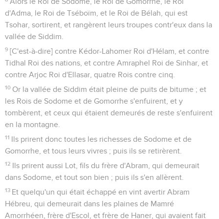
Alors le Roi de Sodome, le Roi de Gomorrhe, le Roi
d'Adma, le Roi de Tséboïm, et le Roi de Bélah, qui est
Tsohar, sortirent, et rangèrent leurs troupes contr'eux dans la
vallée de Siddim.
9
[C'est-à-dire] contre Kédor-Lahomer Roi d'Hélam, et contre
Tidhal Roi des nations, et contre Amraphel Roi de Sinhar, et
contre Arjoc Roi d'Ellasar, quatre Rois contre cinq.
10
Or la vallée de Siddim était pleine de puits de bitume ; et
les Rois de Sodome et de Gomorrhe s'enfuirent, et y
tombèrent, et ceux qui étaient demeurés de reste s'enfuirent
en la montagne.
11
Ils prirent donc toutes les richesses de Sodome et de
Gomorrhe, et tous leurs vivres ; puis ils se retirèrent.
12
Ils prirent aussi Lot, fils du frère d'Abram, qui demeurait
dans Sodome, et tout son bien ; puis ils s'en allèrent.
13
Et quelqu'un qui était échappé en vint avertir Abram
Hébreu, qui demeurait dans les plaines de Mamré
Amorrhéen, frère d'Escol, et frère de Haner, qui avaient fait