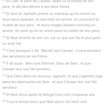
Et Cam, le père de Canaan, ayant vu la nudité de son
père, le déclara dehors à ses deux frères.
23
Et Sem et Japheth prirent un manteau qu'ils mirent sur
leurs deux épaules, et marchant en arrière, ils couvrirent la
nudité de leur père ; et leurs visages [étaient tournés] en
arrière, de sorte qu'ils ne virent point la nudité de leur père.
24
Et Noé réveillé de son vin, sut ce que son fils le plus petit
lui avait fait.
25
C'est pourquoi il dit : Maudit soit Canaan ; il sera serviteur
des serviteurs de ses frères.
26
Il dit aussi : Béni soit l'Eternel, Dieu de Sem ; et que
Canaan leur soit fait serviteur.
27
Que Dieu attire en douceur Japheth, et que [Japheth] loge
dans les tabernacles de Sem ; et que Canaan leur soit fait
serviteur.
28
Et Noé vécut après le déluge trois cent cinquante ans.
29
Tout le temps donc que Noé vécut, fut neuf cent