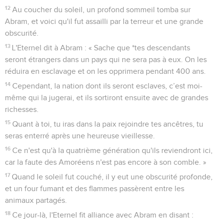
12
Au coucher du soleil, un profond sommeil tomba sur
Abram, et voici qu'il fut assailli par la terreur et une grande
obscurité.
13
L'Eternel dit à Abram : « Sache que *tes descendants
seront étrangers dans un pays qui ne sera pas à eux. On les
réduira en esclavage et on les opprimera pendant 400 ans.
14
Cependant, la nation dont ils seront esclaves, c’est moi-
même qui la jugerai, et ils sortiront ensuite avec de grandes
richesses.
15
Quant à toi, tu iras dans la paix rejoindre tes ancêtres, tu
seras enterré après une heureuse vieillesse.
16
Ce n'est qu'à la quatrième génération qu'ils reviendront ici,
car la faute des Amoréens n'est pas encore à son comble. »
17
Quand le soleil fut couché, il y eut une obscurité profonde,
et un four fumant et des flammes passèrent entre les
animaux partagés.
18
Ce jour-là, l'Eternel fit alliance avec Abram en disant :