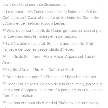
clans des Cananéens se dispersèrent.
19
Le territoire des Cananéens allait de Sidon, du côté de
Guérar jusqu'à Gaza, et du côté de Sodome, de Gomorrhe,
d'Adma et de Tseboïm jusqu'à Lésha.
20
Voilà quels sont les fils de Cham, groupés par clan et par
langue dans leurs territoires et leurs nations.
21
Le frère aîné de Japhet, Sem, eut aussi des fils. Il fut
l’ancêtre de tous les descendants d'Héber.
22
Les fils de Sem furent Elam, Assur, Arpacshad, Lud et
Aram.
23
Les fils d'Aram : Uts, Hul, Guéter et Mash.
24
Arpacshad eut pour fils Shélach et Shélach eut Héber.
25
Héber eut deux fils. Le nom de l'un était Péleg, parce que
c’est à son époque que la terre fut partagée, et celui de son
frère était Jokthan.
26
Jokthan eut pour fils Almodad, Shéleph, Hatsarmaveth,