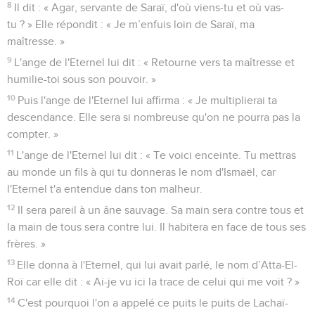
8
Il dit : « Agar, servante de Saraï, d'où viens-tu et où vas-
tu ? » Elle répondit : « Je m’enfuis loin de Saraï, ma
maîtresse. »
9
L'ange de l'Eternel lui dit : « Retourne vers ta maîtresse et
humilie-toi sous son pouvoir. »
10
Puis l'ange de l'Eternel lui affirma : « Je multiplierai ta
descendance. Elle sera si nombreuse qu'on ne pourra pas la
compter. »
11
L'ange de l'Eternel lui dit : « Te voici enceinte. Tu mettras
au monde un fils à qui tu donneras le nom d'Ismaël, car
l'Eternel t'a entendue dans ton malheur.
12
Il sera pareil à un âne sauvage. Sa main sera contre tous et
la main de tous sera contre lui. Il habitera en face de tous ses
frères. »
13
Elle donna à l'Eternel, qui lui avait parlé, le nom d’Atta-El-
Roï car elle dit : « Ai-je vu ici la trace de celui qui me voit ? »
14
C'est pourquoi l'on a appelé ce puits le puits de Lachaï-