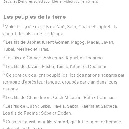
Seuls les Évangiles sont disponibles en vidéo pour le moment.
Les peuples de la terre
1
Voici la lignée des fils de Noé, Sem, Cham et Japhet. Ils
eurent des fils après le déluge.
2
Les fils de Japhet furent Gomer, Magog, Madaï, Javan,
Tubal, Méshec et Tiras.
3
Les fils de Gomer : Ashkenaz, Riphat et Togarma.
4
Les fils de Javan : Elisha, Tarsis, Kittim et Dodanim.
5
Ce sont eux qui ont peuplé les îles des nations, répartis par
territoire d’après leur langue, groupés par clan dans leurs
nations.
6
Les fils de Cham furent Cush Mitsraïm, Puth et Canaan.
7
Les fils de Cush : Saba, Havila, Sabta, Raema et Sabteca.
Les fils de Raema : Séba et Dedan.
8
Cush eut aussi pour fils Nimrod, qui fut le premier homme
puissant sur la terre.