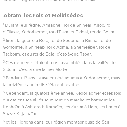
Seuls les Évangiles sont disponibles en vidéo pour le moment.
Abram, les rois et Melkisédec
1
Durant leur règne, Amraphel, roi de Shinear, Arjoc, roi
d'Ellasar, Kedorlaomer, roi d'Elam, et Tideal, roi de Gojim,
2
firent la guerre à Béra, roi de Sodome, à Birsha, roi de
Gomorrhe, à Shineab, roi d'Adma, à Shémeéber, roi de
Tseboïm, et au roi de Béla, c’est-à-dire Tsoar.
3
Ces derniers s’étaient tous rassemblés dans la vallée de
Siddim, c’est-à-dire la mer Morte.
4
Pendant 12 ans ils avaient été soumis à Kedorlaomer, mais
la treizième année ils s’étaient révoltés.
5
Cependant, la quatorzième année, Kedorlaomer et les rois
qui étaient ses alliés se mirent en marche et battirent les
Rephaïm à Ashteroth-Karnaïm, les Zuzim à Ham, les Emim à
Shavé-Kirjathaïm
6
et les Horiens dans leur région montagneuse de Séir,