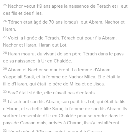
25
Nachor vécut 119 ans après la naissance de Térach et il eut
des fils et des filles.
26
Térach était âgé de 70 ans lorsqu'il eut Abram, Nachor et
Haran.
27
Voici la lignée de Térach. Térach eut pour fils Abram,
Nachor et Haran. Haran eut Lot.
28
Haran mourut du vivant de son père Térach dans le pays
de sa naissance, à Ur en Chaldée.
29
Abram et Nachor se marièrent. La femme d'Abram
s’appelait Saraï, et la femme de Nachor Milca. Elle était la
fille d'Haran, qui était le père de Milca et de Jisca.
30
Saraï était stérile, elle n'avait pas d'enfants.
31
Térach prit son fils Abram, son petit-fils Lot, qui était le fils
d'Haran, et sa belle-fille Saraï, la femme de son fils Abram. Ils
sortirent ensemble d'Ur en Chaldée pour se rendre dans le
pays de Canaan mais, arrivés à Charan, ils s’y installèrent.
32
Térach vécut 205 ans, puis il mourut à Charan.