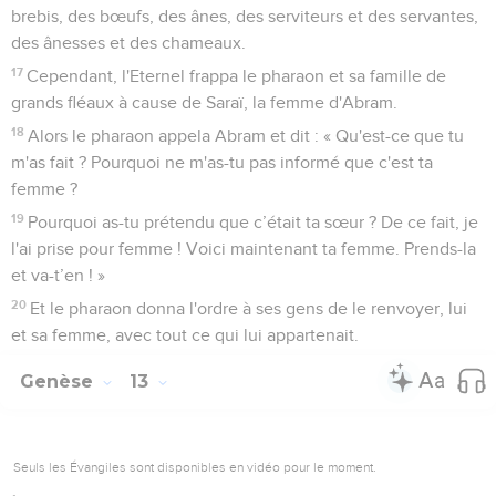
brebis, des bœufs, des ânes, des serviteurs et des servantes,
des ânesses et des chameaux.
17
Cependant, l'Eternel frappa le pharaon et sa famille de
grands fléaux à cause de Saraï, la femme d'Abram.
18
Alors le pharaon appela Abram et dit : « Qu'est-ce que tu
m'as fait ? Pourquoi ne m'as-tu pas informé que c'est ta
femme ?
19
Pourquoi as-tu prétendu que c’était ta sœur ? De ce fait, je
l'ai prise pour femme ! Voici maintenant ta femme. Prends-la
et va-t’en ! »
20
Et le pharaon donna l'ordre à ses gens de le renvoyer, lui
et sa femme, avec tout ce qui lui appartenait.
Genèse
13
Seuls les Évangiles sont disponibles en vidéo pour le moment.