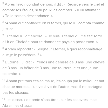
5
Après l'avoir conduit dehors, il dit : « Regarde vers le ciel et
compte les étoiles, si tu peux les compter. » Il lui affirma : *
« Telle sera ta descendance. »
6
*Abram eut confiance en l'Eternel, qui le lui compta comme
justice.
7
L'Eternel lui dit encore : « Je suis l'Eternel qui t'ai fait sortir
d'Ur en Chaldée pour te donner ce pays en possession. »
8
Abram répondit : « Seigneur Eternel, à quoi reconnaîtrai-je
que je le posséderai ? »
9
L'Eternel lui dit : « Prends une génisse de 3 ans, une chèvre
de 3 ans, un bélier de 3 ans, une tourterelle et une jeune
colombe. »
10
Abram prit tous ces animaux, les coupa par le milieu et mit
chaque morceau l'un vis-à-vis de l'autre, mais il ne partagea
pas les oiseaux.
11
Les oiseaux de proie s'abattirent sur les cadavres, mais
Abram les chassa.