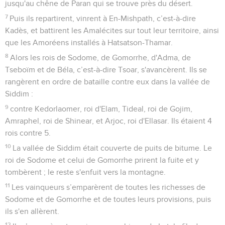
jusqu'au chêne de Paran qui se trouve près du désert.
7
Puis ils repartirent, vinrent à En-Mishpath, c’est-à-dire
Kadès, et battirent les Amalécites sur tout leur territoire, ainsi
que les Amoréens installés à Hatsatson-Thamar.
8
Alors les rois de Sodome, de Gomorrhe, d'Adma, de
Tseboïm et de Béla, c’est-à-dire Tsoar, s'avancèrent. Ils se
rangèrent en ordre de bataille contre eux dans la vallée de
Siddim :
9
contre Kedorlaomer, roi d'Elam, Tideal, roi de Gojim,
Amraphel, roi de Shinear, et Arjoc, roi d'Ellasar. Ils étaient 4
rois contre 5.
10
La vallée de Siddim était couverte de puits de bitume. Le
roi de Sodome et celui de Gomorrhe prirent la fuite et y
tombèrent ; le reste s'enfuit vers la montagne.
11
Les vainqueurs s’emparèrent de toutes les richesses de
Sodome et de Gomorrhe et de toutes leurs provisions, puis
ils s'en allèrent.
12