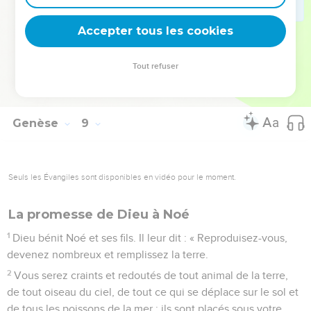
car l’orientation du cœur de l'homme est mauvaise dès sa
jeunesse, et je ne frapperai plus tous les êtres vivants
Accepter tous les cookies
comme je l'ai fait.
22
Tant que la terre subsistera, les semailles et la moisson, le
Tout refuser
froid et la chaleur, l'été et l'hiver, le jour et la nuit ne
cesseront pas. »
Genèse
9
Seuls les Évangiles sont disponibles en vidéo pour le moment.
La promesse de Dieu à Noé
1
Dieu bénit Noé et ses fils. Il leur dit : « Reproduisez-vous,
devenez nombreux et remplissez la terre.
2
Vous serez craints et redoutés de tout animal de la terre,
de tout oiseau du ciel, de tout ce qui se déplace sur le sol et
de tous les poissons de la mer : ils sont placés sous votre