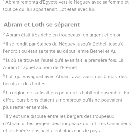
1
Abram remonta d'Egypte vers le Néguev avec sa femme et
tout ce qui lui appartenait. Lot était avec lui.
Abram et Loth se séparent
2
Abram était très riche en troupeaux, en argent et en or.
3
Il se rendit par étapes du Néguev jusqu'à Béthel, jusqu'à
l'endroit où était sa tente au début, entre Béthel et Aï,
4
là où se trouvait l'autel qu'il avait fait la première fois. Là,
Abram fit appel au nom de l'Eternel.
5
Lot, qui voyageait avec Abram, avait aussi des brebis, des
bœufs et des tentes.
6
La région ne suffisait pas pour qu'ils habitent ensemble. En
effet, leurs biens étaient si nombreux qu'ils ne pouvaient
plus rester ensemble.
7
Il y eut une dispute entre les bergers des troupeaux
d'Abram et les bergers des troupeaux de Lot. Les Cananéens
et les Phéréziens habitaient alors dans le pays.