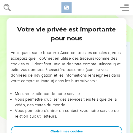
sèche.
15
Alors Dieu parla à Noé :
16
Segond 21
« Sors de l'arche avec ta femme, tes fils et les femmes de
tes fils.
Votre vie privée est importante
Genèse
8
17
Fais sortir avec toi tous les animaux de toute espèce qui
pour nous
sont avec toi, tant les oiseaux que le bétail et tous les
reptiles qui rampent sur la terre. Qu'ils pullulent sur la terre,
En cliquant sur le bouton « Accepter tous les cookies », vous
qu'ils se reproduisent et deviennent nombreux sur la terre. »
acceptez que TopChrétien utilise des traceurs (comme des
cookies ou l'identifiant unique de votre compte utilisateur) et
18
Noé sortit avec ses fils, sa femme et les femmes de ses fils.
traite vos données à caractère personnel (comme vos
19
Tous les animaux, tous les reptiles, tous les oiseaux et tout
données de navigation et les informations renseignées dans
votre compte utilisateur) dans les buts suivants :
ce qui se déplace sur la terre sortirent de l'arche en fonction
de leur espèce.
Mesurer l'audience de notre service
20
Noé construisit un autel en l’honneur de l'Eternel. Il prit de
Vous permettre d'utiliser des services tiers tels que de la
vidéo, des cartes du monde…
toutes les bêtes pures et de tous les oiseaux purs et offrit
Vous permettre d'entrer en contact avec notre service de
des holocaustes sur l'autel.
relation aux utilisateurs.
21
L'Eternel perçut une odeur agréable et se dit en lui-
même : « Je ne maudirai plus la terre à cause de l'homme,
Choisir mes cookies