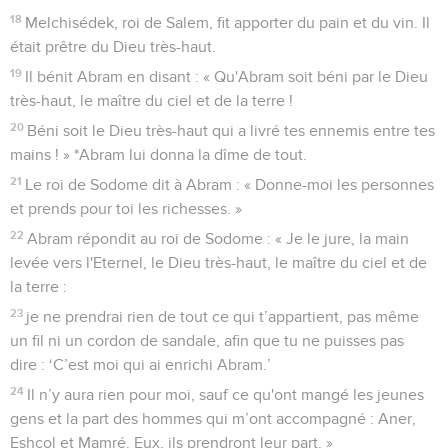
18
Melchisédek, roi de Salem, fit apporter du pain et du vin. Il
était prêtre du Dieu très-haut.
19
Il bénit Abram en disant : « Qu'Abram soit béni par le Dieu
très-haut, le maître du ciel et de la terre !
20
Béni soit le Dieu très-haut qui a livré tes ennemis entre tes
mains ! » *Abram lui donna la dîme de tout.
21
Le roi de Sodome dit à Abram : « Donne-moi les personnes
et prends pour toi les richesses. »
22
Abram répondit au roi de Sodome : « Je le jure, la main
levée vers l'Eternel, le Dieu très-haut, le maître du ciel et de
la terre :
23
je ne prendrai rien de tout ce qui t’appartient, pas même
un fil ni un cordon de sandale, afin que tu ne puisses pas
dire : ‘C’est moi qui ai enrichi Abram.’
24
Il n’y aura rien pour moi, sauf ce qu'ont mangé les jeunes
gens et la part des hommes qui m’ont accompagné : Aner,
Eshcol et Mamré. Eux, ils prendront leur part. »