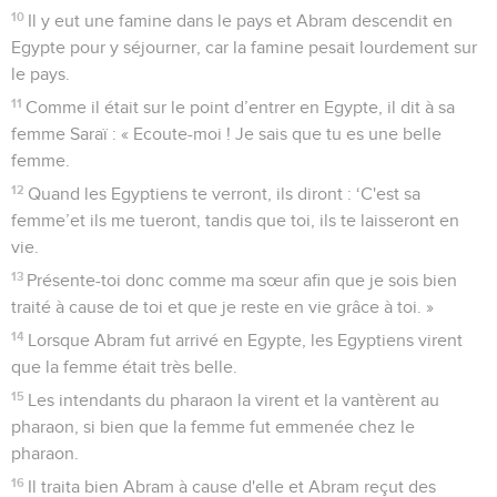
10
Il y eut une famine dans le pays et Abram descendit en
Egypte pour y séjourner, car la famine pesait lourdement sur
le pays.
11
Comme il était sur le point d’entrer en Egypte, il dit à sa
femme Saraï : « Ecoute-moi ! Je sais que tu es une belle
femme.
12
Quand les Egyptiens te verront, ils diront : ‘C'est sa
femme’et ils me tueront, tandis que toi, ils te laisseront en
vie.
13
Présente-toi donc comme ma sœur afin que je sois bien
traité à cause de toi et que je reste en vie grâce à toi. »
14
Lorsque Abram fut arrivé en Egypte, les Egyptiens virent
que la femme était très belle.
15
Les intendants du pharaon la virent et la vantèrent au
pharaon, si bien que la femme fut emmenée chez le
pharaon.
16
Il traita bien Abram à cause d'elle et Abram reçut des