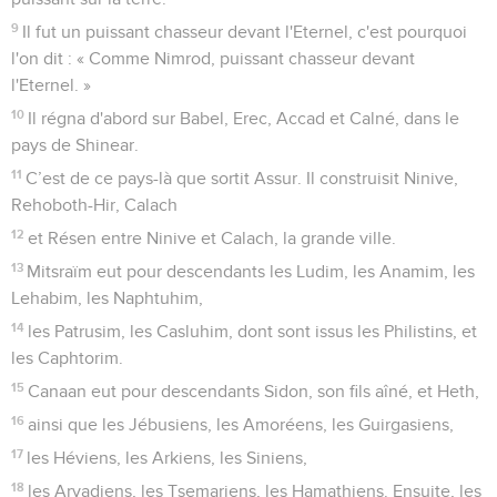
9
Il fut un puissant chasseur devant l'Eternel, c'est pourquoi
l'on dit : « Comme Nimrod, puissant chasseur devant
l'Eternel. »
10
Il régna d'abord sur Babel, Erec, Accad et Calné, dans le
pays de Shinear.
11
C’est de ce pays-là que sortit Assur. Il construisit Ninive,
Rehoboth-Hir, Calach
12
et Résen entre Ninive et Calach, la grande ville.
13
Mitsraïm eut pour descendants les Ludim, les Anamim, les
Lehabim, les Naphtuhim,
14
les Patrusim, les Casluhim, dont sont issus les Philistins, et
les Caphtorim.
15
Canaan eut pour descendants Sidon, son fils aîné, et Heth,
16
ainsi que les Jébusiens, les Amoréens, les Guirgasiens,
17
les Héviens, les Arkiens, les Siniens,
18
les Arvadiens, les Tsemariens, les Hamathiens. Ensuite, les