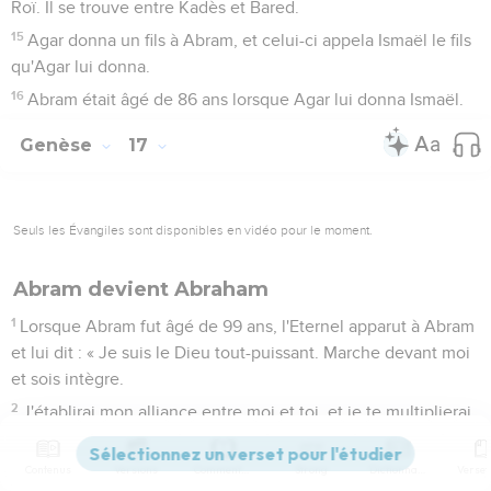
Roï. Il se trouve entre Kadès et Bared.
15
Agar donna un fils à Abram, et celui-ci appela Ismaël le fils
qu'Agar lui donna.
16
Abram était âgé de 86 ans lorsque Agar lui donna Ismaël.
Genèse
17
Seuls les Évangiles sont disponibles en vidéo pour le moment.
Abram devient Abraham
1
Lorsque Abram fut âgé de 99 ans, l'Eternel apparut à Abram
et lui dit : « Je suis le Dieu tout-puissant. Marche devant moi
et sois intègre.
2
J'établirai mon alliance entre moi et toi, et je te multiplierai
considérablement. »
3
Abram tomba le visage contre terre, et Dieu lui dit :
Contenus
Versions
Commentaires
Strong
Dictionnaire