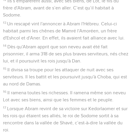
Ils s’emparèrent aussi, avec ses biens, de Lot, le fils du
frère d'Abram, avant de s’en aller. C’est qu’il habitait à
Sodome.
13
Un rescapé vint l'annoncer à Abram l'Hébreu. Celui-ci
habitait parmi les chênes de Mamré l'Amoréen, un frère
d'Eshcol et d'Aner. En effet, ils avaient fait alliance avec lui.
14
Dès qu'Abram apprit que son neveu avait été fait
prisonnier, il arma 318 de ses plus braves serviteurs, nés chez
lui, et il poursuivit les rois jusqu'à Dan.
15
Il divisa sa troupe pour les attaquer de nuit avec ses
serviteurs. Il les battit et les poursuivit jusqu'à Choba, qui est
au nord de Damas.
16
Il ramena toutes les richesses. Il ramena même son neveu
Lot avec ses biens, ainsi que les femmes et le peuple.
17
Lorsque Abram revint de sa victoire sur Kedorlaomer et sur
les rois qui étaient ses alliés, le roi de Sodome sortit à sa
rencontre dans la vallée de Shavé, c’est-à-dire la vallée du
roi.