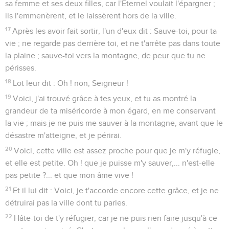
sa femme et ses deux filles, car l'Éternel voulait l'épargner ;
ils l'emmenèrent, et le laissèrent hors de la ville.
17
Après les avoir fait sortir, l'un d'eux dit : Sauve-toi, pour ta
vie ; ne regarde pas derrière toi, et ne t'arrête pas dans toute
la plaine ; sauve-toi vers la montagne, de peur que tu ne
périsses.
18
Lot leur dit : Oh ! non, Seigneur !
19
Voici, j'ai trouvé grâce à tes yeux, et tu as montré la
grandeur de ta miséricorde à mon égard, en me conservant
la vie ; mais je ne puis me sauver à la montagne, avant que le
désastre m'atteigne, et je périrai.
20
Voici, cette ville est assez proche pour que je m'y réfugie,
et elle est petite. Oh ! que je puisse m'y sauver,... n'est-elle
pas petite ?... et que mon âme vive !
21
Et il lui dit : Voici, je t'accorde encore cette grâce, et je ne
détruirai pas la ville dont tu parles.
22
Hâte-toi de t'y réfugier, car je ne puis rien faire jusqu'à ce