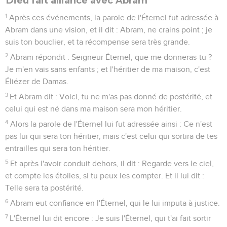
Dieu fait alliance avec Abram
1
Après ces événements, la parole de l'Éternel fut adressée à
Abram dans une vision, et il dit : Abram, ne crains point ; je
suis ton bouclier, et ta récompense sera très grande.
2
Abram répondit : Seigneur Éternel, que me donneras-tu ?
Je m'en vais sans enfants ; et l'héritier de ma maison, c'est
Éliézer de Damas.
3
Et Abram dit : Voici, tu ne m'as pas donné de postérité, et
celui qui est né dans ma maison sera mon héritier.
4
Alors la parole de l'Éternel lui fut adressée ainsi : Ce n'est
pas lui qui sera ton héritier, mais c'est celui qui sortira de tes
entrailles qui sera ton héritier.
5
Et après l'avoir conduit dehors, il dit : Regarde vers le ciel,
et compte les étoiles, si tu peux les compter. Et il lui dit :
Telle sera ta postérité.
6
Abram eut confiance en l'Éternel, qui le lui imputa à justice.
7
L'Éternel lui dit encore : Je suis l'Éternel, qui t'ai fait sortir