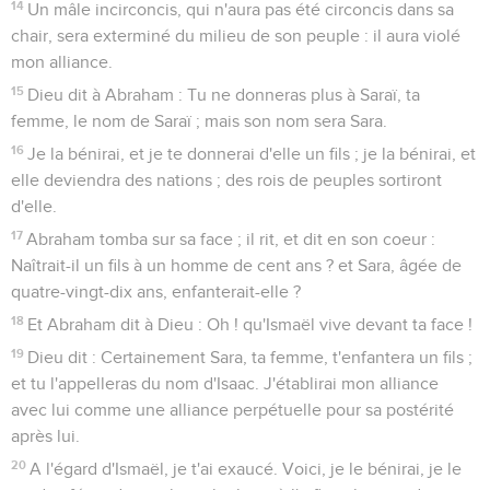
14
Un mâle incirconcis, qui n'aura pas été circoncis dans sa
chair, sera exterminé du milieu de son peuple : il aura violé
mon alliance.
15
Dieu dit à Abraham : Tu ne donneras plus à Saraï, ta
femme, le nom de Saraï ; mais son nom sera Sara.
16
Je la bénirai, et je te donnerai d'elle un fils ; je la bénirai, et
elle deviendra des nations ; des rois de peuples sortiront
d'elle.
17
Abraham tomba sur sa face ; il rit, et dit en son coeur :
Naîtrait-il un fils à un homme de cent ans ? et Sara, âgée de
quatre-vingt-dix ans, enfanterait-elle ?
18
Et Abraham dit à Dieu : Oh ! qu'Ismaël vive devant ta face !
19
Dieu dit : Certainement Sara, ta femme, t'enfantera un fils ;
et tu l'appelleras du nom d'Isaac. J'établirai mon alliance
avec lui comme une alliance perpétuelle pour sa postérité
après lui.
20
A l'égard d'Ismaël, je t'ai exaucé. Voici, je le bénirai, je le