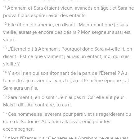
11
Abraham et Sara étaient vieux, avancés en âge : et Sara ne
pouvait plus espérer avoir des enfants.
12
Elle rit en elle-même, en disant : Maintenant que je suis
vieille, aurais-je encore des désirs ? Mon seigneur aussi est
vieux.
13
L'Éternel dit à Abraham : Pourquoi donc Sara a-t-elle ri, en
disant : Est-ce que vraiment j'aurais un enfant, moi qui suis
vieille ?
14
Y a-t-il rien qui soit étonnant de la part de l'Éternel ? Au
temps fixé je reviendrai vers toi, à cette même époque ; et
Sara aura un fils.
15
Sara mentit, en disant : Je n'ai pas ri. Car elle eut peur.
Mais il dit : Au contraire, tu as ri.
16
Ces hommes se levèrent pour partir, et ils regardèrent du
côté de Sodome. Abraham alla avec eux, pour les
accompagner.
17
Alors l'Éternel dit : Cacherai-je à Abraham ce que je vais