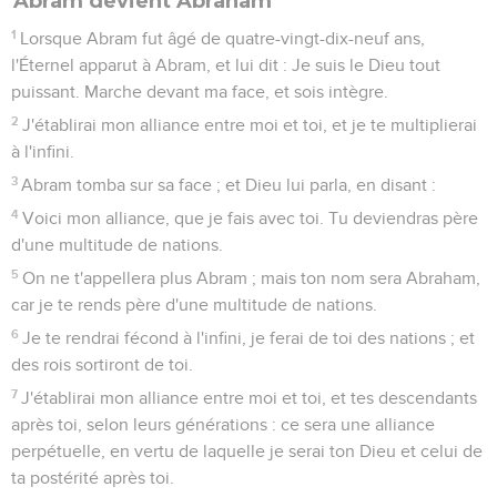
Abram devient Abraham
1
Lorsque Abram fut âgé de quatre-vingt-dix-neuf ans,
l'Éternel apparut à Abram, et lui dit : Je suis le Dieu tout
puissant. Marche devant ma face, et sois intègre.
2
J'établirai mon alliance entre moi et toi, et je te multiplierai
à l'infini.
3
Abram tomba sur sa face ; et Dieu lui parla, en disant :
4
Voici mon alliance, que je fais avec toi. Tu deviendras père
d'une multitude de nations.
5
On ne t'appellera plus Abram ; mais ton nom sera Abraham,
car je te rends père d'une multitude de nations.
6
Je te rendrai fécond à l'infini, je ferai de toi des nations ; et
des rois sortiront de toi.
7
J'établirai mon alliance entre moi et toi, et tes descendants
après toi, selon leurs générations : ce sera une alliance
perpétuelle, en vertu de laquelle je serai ton Dieu et celui de
ta postérité après toi.