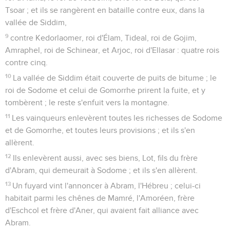
Tsoar ; et ils se rangèrent en bataille contre eux, dans la
vallée de Siddim,
9
contre Kedorlaomer, roi d'Élam, Tideal, roi de Gojim,
Amraphel, roi de Schinear, et Arjoc, roi d'Ellasar : quatre rois
contre cinq.
10
La vallée de Siddim était couverte de puits de bitume ; le
roi de Sodome et celui de Gomorrhe prirent la fuite, et y
tombèrent ; le reste s'enfuit vers la montagne.
11
Les vainqueurs enlevèrent toutes les richesses de Sodome
et de Gomorrhe, et toutes leurs provisions ; et ils s'en
allèrent.
12
Ils enlevèrent aussi, avec ses biens, Lot, fils du frère
d'Abram, qui demeurait à Sodome ; et ils s'en allèrent.
13
Un fuyard vint l'annoncer à Abram, l'Hébreu ; celui-ci
habitait parmi les chênes de Mamré, l'Amoréen, frère
d'Eschcol et frère d'Aner, qui avaient fait alliance avec
Abram.