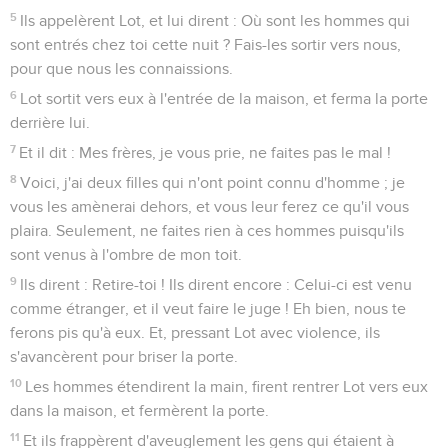
5
Ils appelèrent Lot, et lui dirent : Où sont les hommes qui
sont entrés chez toi cette nuit ? Fais-les sortir vers nous,
pour que nous les connaissions.
6
Lot sortit vers eux à l'entrée de la maison, et ferma la porte
derrière lui.
7
Et il dit : Mes frères, je vous prie, ne faites pas le mal !
8
Voici, j'ai deux filles qui n'ont point connu d'homme ; je
vous les amènerai dehors, et vous leur ferez ce qu'il vous
plaira. Seulement, ne faites rien à ces hommes puisqu'ils
sont venus à l'ombre de mon toit.
9
Ils dirent : Retire-toi ! Ils dirent encore : Celui-ci est venu
comme étranger, et il veut faire le juge ! Eh bien, nous te
ferons pis qu'à eux. Et, pressant Lot avec violence, ils
s'avancèrent pour briser la porte.
10
Les hommes étendirent la main, firent rentrer Lot vers eux
dans la maison, et fermèrent la porte.
11
Et ils frappèrent d'aveuglement les gens qui étaient à