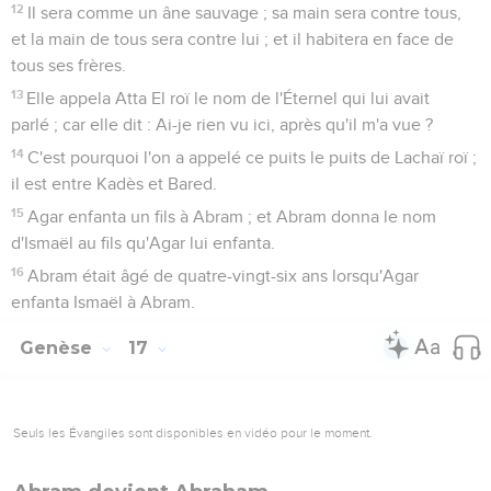
12
Il sera comme un âne sauvage ; sa main sera contre tous,
et la main de tous sera contre lui ; et il habitera en face de
tous ses frères.
13
Elle appela Atta El roï le nom de l'Éternel qui lui avait
parlé ; car elle dit : Ai-je rien vu ici, après qu'il m'a vue ?
14
C'est pourquoi l'on a appelé ce puits le puits de Lachaï roï ;
il est entre Kadès et Bared.
15
Agar enfanta un fils à Abram ; et Abram donna le nom
d'Ismaël au fils qu'Agar lui enfanta.
16
Abram était âgé de quatre-vingt-six ans lorsqu'Agar
enfanta Ismaël à Abram.
Genèse
17
Seuls les Évangiles sont disponibles en vidéo pour le moment.