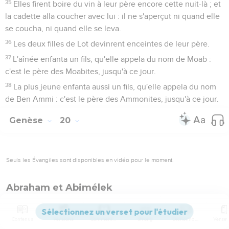
35
Elles firent boire du vin à leur père encore cette nuit-là ; et
la cadette alla coucher avec lui : il ne s'aperçut ni quand elle
se coucha, ni quand elle se leva.
36
Les deux filles de Lot devinrent enceintes de leur père.
37
L'aînée enfanta un fils, qu'elle appela du nom de Moab :
c'est le père des Moabites, jusqu'à ce jour.
38
La plus jeune enfanta aussi un fils, qu'elle appela du nom
de Ben Ammi : c'est le père des Ammonites, jusqu'à ce jour.
Genèse
20
Seuls les Évangiles sont disponibles en vidéo pour le moment.
Abraham et Abimélek
1
Abraham partit de là pour la contrée du midi ; il s'établit
entre Kadès et Schur, et fit un séjour à Guérar.
Contenus
Versions
Commentaires
Strong
Dictionnaire