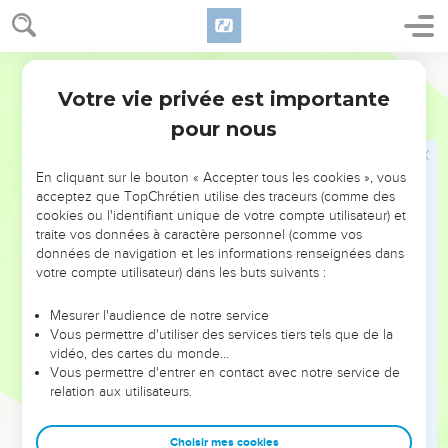
Comme il était près d'entrer en Égypte, il dit à Saraï, sa
femme : Voici, je sais que tu es une femme belle de figure.
12
Quand les Égyptiens te verront, ils diront : C'est sa
Segond 1910
femme ! Et ils me tueront, et te laisseront la vie.
Votre vie privée est importante
Genèse
12
13
Dis, je te prie, que tu es ma soeur, afin que je sois bien
pour nous
traité à cause de toi, et que mon âme vive grâce à toi.
14
Lorsque Abram fut arrivé en Égypte, les Égyptiens virent
En cliquant sur le bouton « Accepter tous les cookies », vous
que la femme était fort belle.
acceptez que TopChrétien utilise des traceurs (comme des
15
cookies ou l'identifiant unique de votre compte utilisateur) et
Les grands de Pharaon la virent aussi et la vantèrent à
traite vos données à caractère personnel (comme vos
Pharaon ; et la femme fut emmenée dans la maison de
données de navigation et les informations renseignées dans
Pharaon.
votre compte utilisateur) dans les buts suivants :
16
Il traita bien Abram à cause d'elle ; et Abram reçut des
Mesurer l'audience de notre service
brebis, des boeufs, des ânes, des serviteurs et des servantes,
Vous permettre d'utiliser des services tiers tels que de la
des ânesses, et des chameaux.
vidéo, des cartes du monde…
17
Vous permettre d'entrer en contact avec notre service de
Mais l'Éternel frappa de grandes plaies Pharaon et sa
relation aux utilisateurs.
maison, au sujet de Saraï, femme d'Abram.
18
Alors Pharaon appela Abram, et dit : Qu'est-ce que tu m'as
Choisir mes cookies