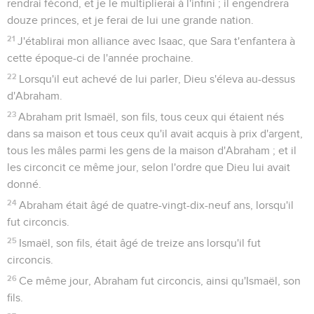
rendrai fécond, et je le multiplierai à l'infini ; il engendrera
douze princes, et je ferai de lui une grande nation.
21
J'établirai mon alliance avec Isaac, que Sara t'enfantera à
cette époque-ci de l'année prochaine.
22
Lorsqu'il eut achevé de lui parler, Dieu s'éleva au-dessus
d'Abraham.
23
Abraham prit Ismaël, son fils, tous ceux qui étaient nés
dans sa maison et tous ceux qu'il avait acquis à prix d'argent,
tous les mâles parmi les gens de la maison d'Abraham ; et il
les circoncit ce même jour, selon l'ordre que Dieu lui avait
donné.
24
Abraham était âgé de quatre-vingt-dix-neuf ans, lorsqu'il
fut circoncis.
25
Ismaël, son fils, était âgé de treize ans lorsqu'il fut
circoncis.
26
Ce même jour, Abraham fut circoncis, ainsi qu'Ismaël, son
fils.