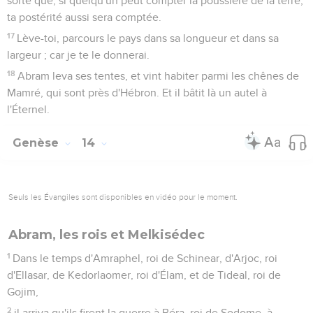
sorte que, si quelqu'un peut compter la poussière de la terre,
ta postérité aussi sera comptée.
17
Lève-toi, parcours le pays dans sa longueur et dans sa
largeur ; car je te le donnerai.
18
Abram leva ses tentes, et vint habiter parmi les chênes de
Mamré, qui sont près d'Hébron. Et il bâtit là un autel à
l'Éternel.
Genèse
14
Seuls les Évangiles sont disponibles en vidéo pour le moment.
Abram, les rois et Melkisédec
1
Dans le temps d'Amraphel, roi de Schinear, d'Arjoc, roi
d'Ellasar, de Kedorlaomer, roi d'Élam, et de Tideal, roi de
Gojim,
2
il arriva qu'ils firent la guerre à Béra, roi de Sodome, à