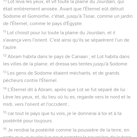
10
Lot leva les yeux, et vit toute la plaine du Jourdain, qui
était entièrement arrosée. Avant que l'Éternel eût détruit
Sodome et Gomorrhe, c'était, jusqu'à Tsoar, comme un jardin
de l'Éternel, comme le pays d'Égypte.
11
Lot choisit pour lui toute la plaine du Jourdain, et il
s'avança vers l'orient. C'est ainsi qu'ils se séparèrent l'un de
l'autre.
12
Abram habita dans le pays de Canaan ; et Lot habita dans
les villes de la plaine, et dressa ses tentes jusqu'à Sodome.
13
Les gens de Sodome étaient méchants, et de grands
pécheurs contre l'Éternel.
14
L'Éternel dit à Abram, après que Lot se fut séparé de lui :
Lève les yeux, et, du lieu où tu es, regarde vers le nord et le
midi, vers l'orient et l'occident ;
15
car tout le pays que tu vois, je le donnerai à toi et à ta
postérité pour toujours.
16
Je rendrai ta postérité comme la poussière de la terre, en