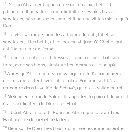
14
Dès qu'Abram eut appris que son frère avait été fait
prisonnier, il arma trois cent dix-huit de ses plus braves
serviteurs, nés dans sa maison, et il poursuivit les rois jusqu'à
Dan.
15
Il divisa sa troupe, pour les attaquer de nuit, lui et ses
serviteurs ; il les battit, et les poursuivit jusqu'à Choba, qui
est à la gauche de Damas.
16
Il ramena toutes les richesses ; il ramena aussi Lot, son
frère, avec ses biens, ainsi que les femmes et le peuple.
17
Après qu'Abram fut revenu vainqueur de Kedorlaomer et
des rois qui étaient avec lui, le roi de Sodome sortit à sa
rencontre dans la vallée de Schavé, qui est la vallée du roi.
18
Melchisédek, roi de Salem, fit apporter du pain et du vin : il
était sacrificateur du Dieu Très Haut.
19
Il bénit Abram, et dit : Béni soit Abram par le Dieu Très
Haut, maître du ciel et de la terre !
20
Béni soit le Dieu Très Haut, qui a livré tes ennemis entre