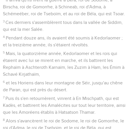
Birscha, roi de Gomorrhe, à Schineab, roi d'Adma, à
Schémeéber, roi de Tseboïm, et au roi de Béla, qui est Tsoar.
3
Ces derniers s'assemblèrent tous dans la vallée de Siddim,
qui est la mer Salée.
4
Pendant douze ans, ils avaient été soumis à Kedorlaomer ;
et la treizième année, ils s'étaient révoltés.
5
Mais, la quatorzième année, Kedorlaomer et les rois qui
étaient avec lui se mirent en marche, et ils battirent les
Rephaïm à Aschteroth Karnaïm, les Zuzim à Ham, les Émim à
Schavé Kirjathaïm,
6
et les Horiens dans leur montagne de Séir, jusqu'au chêne
de Paran, qui est près du désert.
7
Puis ils s'en retournèrent, vinrent à En Mischpath, qui est
Kadès, et battirent les Amalécites sur tout leur territoire, ainsi
que les Amoréens établis à Hatsatson Thamar.
8
Alors s'avancèrent le roi de Sodome, le roi de Gomorrhe, le
roi d'Adma, le roi de Tseboïm, et le roi de Béla, qui est