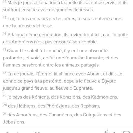
14
Mais je jugerai la nation à laquelle ils seront asservis, et ils
sortiront ensuite avec de grandes richesses.
15
Toi, tu iras en paix vers tes pères, tu seras enterré après
une heureuse vieillesse.
16
A la quatrième génération, ils reviendront ici ; car l'iniquité
des Amoréens n'est pas encore à son comble.
17
Quand le soleil fut couché, il y eut une obscurité
profonde ; et voici, ce fut une fournaise fumante, et des
flammes passèrent entre les animaux partagés.
18
En ce jour-là, l'Éternel fit alliance avec Abram, et dit : Je
donne ce pays à ta postérité, depuis le fleuve d'Égypte
jusqu'au grand fleuve, au fleuve d'Euphrate,
19
le pays des Kéniens, des Keniziens, des Kadmoniens,
20
des Héthiens, des Phéréziens, des Rephaïm,
21
des Amoréens, des Cananéens, des Guirgasiens et des
Jébusiens.