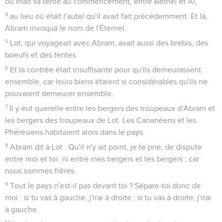
où était sa tente au commencement, entre Béthel et Aï,
4
au lieu où était l'autel qu'il avait fait précédemment. Et là,
Abram invoqua le nom de l'Éternel.
5
Lot, qui voyageait avec Abram, avait aussi des brebis, des
boeufs et des tentes.
6
Et la contrée était insuffisante pour qu'ils demeurassent
ensemble, car leurs biens étaient si considérables qu'ils ne
pouvaient demeurer ensemble.
7
Il y eut querelle entre les bergers des troupeaux d'Abram et
les bergers des troupeaux de Lot. Les Cananéens et les
Phérésiens habitaient alors dans le pays.
8
Abram dit à Lot : Qu'il n'y ait point, je te prie, de dispute
entre moi et toi, ni entre mes bergers et tes bergers ; car
nous sommes frères.
9
Tout le pays n'est-il pas devant toi ? Sépare-toi donc de
moi : si tu vas à gauche, j'irai à droite ; si tu vas à droite, j'irai
à gauche.