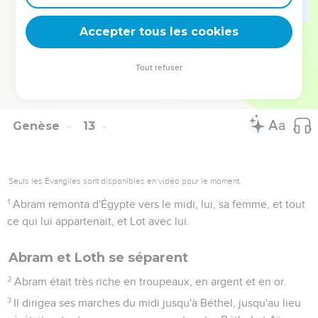
fait ? Pourquoi ne m'as-tu pas déclaré que c'est ta femme ?
19
Pourquoi as-tu dit : C'est ma soeur ? Aussi l'ai-je prise pour
Accepter tous les cookies
ma femme. Maintenant, voici ta femme, prends-la, et va-t-
en !
Tout refuser
20
Et Pharaon donna ordre à ses gens de le renvoyer, lui et sa
femme, avec tout ce qui lui appartenait.
Genèse
13
Seuls les Évangiles sont disponibles en vidéo pour le moment.
1
Abram remonta d'Égypte vers le midi, lui, sa femme, et tout
ce qui lui appartenait, et Lot avec lui.
Abram et Loth se séparent
2
Abram était très riche en troupeaux, en argent et en or.
3
Il dirigea ses marches du midi jusqu'à Béthel, jusqu'au lieu