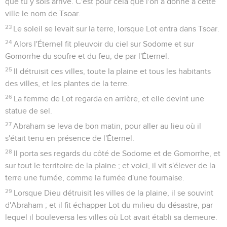
que tu y sois arrivé. C'est pour cela que l'on a donné à cette
ville le nom de Tsoar.
23
Le soleil se levait sur la terre, lorsque Lot entra dans Tsoar.
24
Alors l'Éternel fit pleuvoir du ciel sur Sodome et sur
Gomorrhe du soufre et du feu, de par l'Éternel.
25
Il détruisit ces villes, toute la plaine et tous les habitants
des villes, et les plantes de la terre.
26
La femme de Lot regarda en arrière, et elle devint une
statue de sel.
27
Abraham se leva de bon matin, pour aller au lieu où il
s'était tenu en présence de l'Éternel.
28
Il porta ses regards du côté de Sodome et de Gomorrhe, et
sur tout le territoire de la plaine ; et voici, il vit s'élever de la
terre une fumée, comme la fumée d'une fournaise.
29
Lorsque Dieu détruisit les villes de la plaine, il se souvint
d'Abraham ; et il fit échapper Lot du milieu du désastre, par
lequel il bouleversa les villes où Lot avait établi sa demeure.