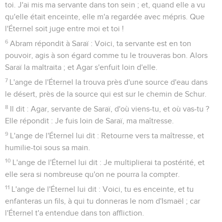
toi. J'ai mis ma servante dans ton sein ; et, quand elle a vu
qu'elle était enceinte, elle m'a regardée avec mépris. Que
l'Éternel soit juge entre moi et toi !
6
Abram répondit à Saraï : Voici, ta servante est en ton
pouvoir, agis à son égard comme tu le trouveras bon. Alors
Saraï la maltraita ; et Agar s'enfuit loin d'elle.
7
L'ange de l'Éternel la trouva près d'une source d'eau dans
le désert, près de la source qui est sur le chemin de Schur.
8
Il dit : Agar, servante de Saraï, d'où viens-tu, et où vas-tu ?
Elle répondit : Je fuis loin de Saraï, ma maîtresse.
9
L'ange de l'Éternel lui dit : Retourne vers ta maîtresse, et
humilie-toi sous sa main.
10
L'ange de l'Éternel lui dit : Je multiplierai ta postérité, et
elle sera si nombreuse qu'on ne pourra la compter.
11
L'ange de l'Éternel lui dit : Voici, tu es enceinte, et tu
enfanteras un fils, à qui tu donneras le nom d'Ismaël ; car
l'Éternel t'a entendue dans ton affliction.