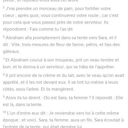
5
J'irai prendre un morceau de pain, pour fortifier votre
coeur ; après quoi, vous continuerez votre route ; car c'est
pour cela que vous passez près de votre serviteur. Ils
répondirent : Fais comme tu l'as dit.
6
Abraham alla promptement dans sa tente vers Sara, et il
dit : Vite, trois mesures de fleur de farine, pétris, et fais des
gâteaux.
7
Et Abraham courut à son troupeau, prit un veau tendre et
bon, et le donna à un serviteur, qui se hâta de l'apprêter.
8
Il prit encore de la crème et du lait, avec le veau qu'on avait
apprêté, et il les mit devant eux. Il se tint lui-même à leurs
côtés, sous l'arbre. Et ils mangèrent.
9
Alors ils lui dirent : Où est Sara, ta femme ? Il répondit : Elle
est là, dans la tente.
10
L'un d'entre eux dit : Je reviendrai vers toi à cette même
époque ; et voici, Sara, ta femme, aura un fils. Sara écoutait à
l'entrée de la tente, qui était derrière lui.