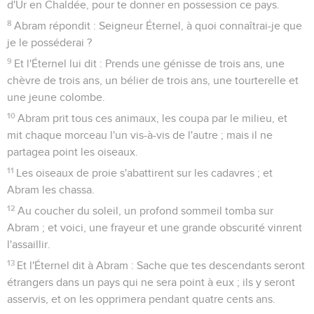
d'Ur en Chaldée, pour te donner en possession ce pays.
8
Abram répondit : Seigneur Éternel, à quoi connaîtrai-je que
je le posséderai ?
9
Et l'Éternel lui dit : Prends une génisse de trois ans, une
chèvre de trois ans, un bélier de trois ans, une tourterelle et
une jeune colombe.
10
Abram prit tous ces animaux, les coupa par le milieu, et
mit chaque morceau l'un vis-à-vis de l'autre ; mais il ne
partagea point les oiseaux.
11
Les oiseaux de proie s'abattirent sur les cadavres ; et
Abram les chassa.
12
Au coucher du soleil, un profond sommeil tomba sur
Abram ; et voici, une frayeur et une grande obscurité vinrent
l'assaillir.
13
Et l'Éternel dit à Abram : Sache que tes descendants seront
étrangers dans un pays qui ne sera point à eux ; ils y seront
asservis, et on les opprimera pendant quatre cents ans.