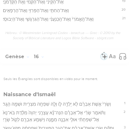
19
אֶת־הַקֵּינִי֙ וְאֶת־הַקְּנִזִּ֔י וְאֵ֖ת הַקַּדְמֹנִֽי׃
20
וְאֶת־הַחִתִּ֥י וְאֶת־הַפְּרִזִּ֖י וְאֶת־הָרְפָאִֽים׃
21
וְאֶת־הָֽאֱמֹרִי֙ וְאֶת־הַֽכְּנַעֲנִ֔י וְאֶת־הַגִּרְגָּשִׁ֖י וְאֶת־הַיְבוּסִֽי׃
Hébreu : © Westminster Leningrad Codex - tanach.us --- Grec : © 2010 by the
Society of Biblical Literature and Logos Bible Software - sblgnt.com
Genèse
16
Seuls les Évangiles sont disponibles en vidéo pour le moment.
Naissance d'Ismaël
1
וְשָׂרַי֙ אֵ֣שֶׁת אַבְרָ֔ם לֹ֥א יָלְדָ֖ה ל֑וֹ וְלָ֛הּ שִׁפְחָ֥ה מִצְרִ֖ית וּשְׁמָ֥הּ הָגָֽר׃
2
וַתֹּ֨אמֶר שָׂרַ֜י אֶל־אַבְרָ֗ם הִנֵּה־נָ֞א עֲצָרַ֤נִי יְהוָה֙ מִלֶּ֔דֶת בֹּא־נָא֙
אֶל־שִׁפְחָתִ֔י אוּלַ֥י אִבָּנֶ֖ה מִמֶּ֑נָּה וַיִּשְׁמַ֥ע אַבְרָ֖ם לְק֥וֹל שָׂרָֽי׃
3
וַתִּקַּ֞ח שָׂרַ֣י אֵֽשֶׁת־אַבְרָ֗ם אֶת־הָגָ֤ר הַמִּצְרִית֙ שִׁפְחָתָ֔הּ מִקֵּץ֙ עֶ֣שֶׂר