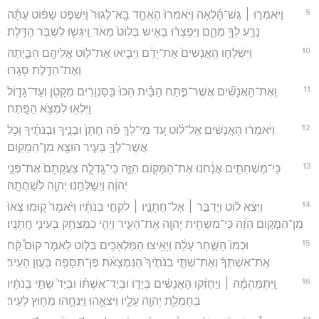
9
וַיֹּאמְר֣וּ ׀ גֶּשׁ־הָ֗לְאָה וַיֹּֽאמְרוּ֙ הָאֶחָ֤ד בָּֽא־לָגוּר֙ וַיִּשְׁפֹּ֣ט שָׁפ֔וֹט עַתָּ֕ה
נָרַ֥ע לְךָ֖ מֵהֶ֑ם וַיִּפְצְר֨וּ בָאִ֤ישׁ בְּלוֹט֙ מְאֹ֔ד וַֽיִּגְּשׁ֖וּ לִשְׁבֹּ֥ר הַדָּֽלֶת׃
10
וַיִּשְׁלְח֤וּ הָֽאֲנָשִׁים֙ אֶת־יָדָ֔ם וַיָּבִ֧יאוּ אֶת־ל֛וֹט אֲלֵיהֶ֖ם הַבָּ֑יְתָה
וְאֶת־הַדֶּ֖לֶת סָגָֽרוּ׃
11
וְֽאֶת־הָאֲנָשִׁ֞ים אֲשֶׁר־פֶּ֣תַח הַבַּ֗יִת הִכּוּ֙ בַּסַּנְוֵרִ֔ים מִקָּטֹ֖ן וְעַד־גָּד֑וֹל
וַיִּלְא֖וּ לִמְצֹ֥א הַפָּֽתַח׃
12
וַיֹּאמְר֨וּ הָאֲנָשִׁ֜ים אֶל־ל֗וֹט עֹ֚ד מִֽי־לְךָ֣ פֹ֔ה חָתָן֙ וּבָנֶ֣יךָ וּבְנֹתֶ֔יךָ וְכֹ֥ל
אֲשֶׁר־לְךָ֖ בָּעִ֑יר הוֹצֵ֖א מִן־הַמָּקֽוֹם׃
13
כִּֽי־מַשְׁחִתִ֣ים אֲנַ֔חְנוּ אֶת־הַמָּק֖וֹם הַזֶּ֑ה כִּֽי־גָֽדְלָ֤ה צַעֲקָתָם֙ אֶת־פְּנֵ֣י
יְהוָ֔ה וַיְשַׁלְּחֵ֥נוּ יְהוָ֖ה לְשַׁחֲתָֽהּ׃
14
וַיֵּצֵ֨א ל֜וֹט וַיְדַבֵּ֣ר ׀ אֶל־חֲתָנָ֣יו ׀ לֹקְחֵ֣י בְנֹתָ֗יו וַיֹּ֙אמֶר֙ ק֤וּמוּ צְּאוּ֙
מִן־הַמָּק֣וֹם הַזֶּ֔ה כִּֽי־מַשְׁחִ֥ית יְהוָ֖ה אֶת־הָעִ֑יר וַיְהִ֥י כִמְצַחֵ֖ק בְּעֵינֵ֥י חֲתָנָֽיו׃
15
וּכְמוֹ֙ הַשַּׁ֣חַר עָלָ֔ה וַיָּאִ֥יצוּ הַמַּלְאָכִ֖ים בְּל֣וֹט לֵאמֹ֑ר קוּם֩ קַ֨ח
אֶֽת־אִשְׁתְּךָ֜ וְאֶת־שְׁתֵּ֤י בְנֹתֶ֙יךָ֙ הַנִּמְצָאֹ֔ת פֶּן־תִּסָּפֶ֖ה בַּעֲוֺ֥ן הָעִֽיר׃
16
וַֽיִּתְמַהְמָ֓הּ ׀ וַיַּחֲזִ֨קוּ הָאֲנָשִׁ֜ים בְּיָד֣וֹ וּבְיַד־אִשְׁתּ֗וֹ וּבְיַד֙ שְׁתֵּ֣י בְנֹתָ֔יו
בְּחֶמְלַ֥ת יְהוָ֖ה עָלָ֑יו וַיֹּצִאֻ֥הוּ וַיַּנִּחֻ֖הוּ מִח֥וּץ לָעִֽיר׃