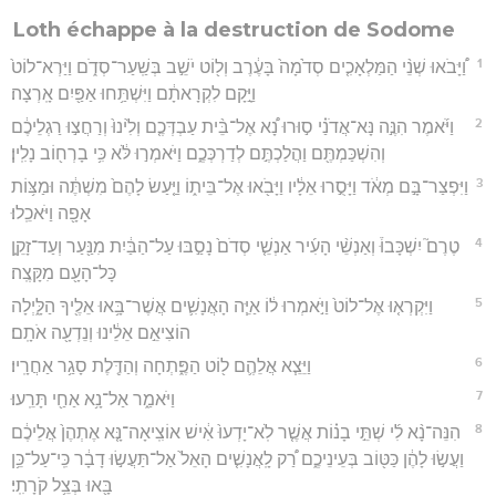
Loth échappe à la destruction de Sodome
1
וַ֠יָּבֹאוּ שְׁנֵ֨י הַמַּלְאָכִ֤ים סְדֹ֙מָה֙ בָּעֶ֔רֶב וְל֖וֹט יֹשֵׁ֣ב בְּשַֽׁעַר־סְדֹ֑ם וַיַּרְא־לוֹט֙
וַיָּ֣קָם לִקְרָאתָ֔ם וַיִּשְׁתַּ֥חוּ אַפַּ֖יִם אָֽרְצָה׃
2
וַיֹּ֜אמֶר הִנֶּ֣ה נָּא־אֲדֹנַ֗י ס֣וּרוּ נָ֠א אֶל־בֵּ֨ית עַבְדְּכֶ֤ם וְלִ֙ינוּ֙ וְרַחֲצ֣וּ רַגְלֵיכֶ֔ם
וְהִשְׁכַּמְתֶּ֖ם וַהֲלַכְתֶּ֣ם לְדַרְכְּכֶ֑ם וַיֹּאמְר֣וּ לֹּ֔א כִּ֥י בָרְח֖וֹב נָלִֽין׃
3
וַיִּפְצַר־בָּ֣ם מְאֹ֔ד וַיָּסֻ֣רוּ אֵלָ֔יו וַיָּבֹ֖אוּ אֶל־בֵּית֑וֹ וַיַּ֤עַשׂ לָהֶם֙ מִשְׁתֶּ֔ה וּמַצּ֥וֹת
אָפָ֖ה וַיֹּאכֵֽלוּ׃
4
טֶרֶם֮ יִשְׁכָּבוּ֒ וְאַנְשֵׁ֨י הָעִ֜יר אַנְשֵׁ֤י סְדֹם֙ נָסַ֣בּוּ עַל־הַבַּ֔יִת מִנַּ֖עַר וְעַד־זָקֵ֑ן
כָּל־הָעָ֖ם מִקָּצֶֽה׃
5
וַיִּקְרְא֤וּ אֶל־לוֹט֙ וַיֹּ֣אמְרוּ ל֔וֹ אַיֵּ֧ה הָאֲנָשִׁ֛ים אֲשֶׁר־בָּ֥אוּ אֵלֶ֖יךָ הַלָּ֑יְלָה
הוֹצִיאֵ֣ם אֵלֵ֔ינוּ וְנֵדְעָ֖ה אֹתָֽם׃
6
וַיֵּצֵ֧א אֲלֵהֶ֛ם ל֖וֹט הַפֶּ֑תְחָה וְהַדֶּ֖לֶת סָגַ֥ר אַחֲרָֽיו׃
7
וַיֹּאמַ֑ר אַל־נָ֥א אַחַ֖י תָּרֵֽעוּ׃
8
הִנֵּה־נָ֨א לִ֜י שְׁתֵּ֣י בָנ֗וֹת אֲשֶׁ֤ר לֹֽא־יָדְעוּ֙ אִ֔ישׁ אוֹצִֽיאָה־נָּ֤א אֶתְהֶן֙ אֲלֵיכֶ֔ם
וַעֲשׂ֣וּ לָהֶ֔ן כַּטּ֖וֹב בְּעֵינֵיכֶ֑ם רַ֠ק לָֽאֲנָשִׁ֤ים הָאֵל֙ אַל־תַּעֲשׂ֣וּ דָבָ֔ר כִּֽי־עַל־כֵּ֥ן
בָּ֖אוּ בְּצֵ֥ל קֹרָתִֽי׃