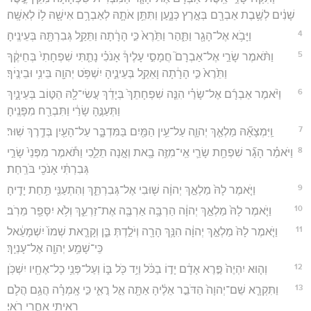
שָׁנִ֔ים לְשֶׁ֥בֶת אַבְרָ֖ם בְּאֶ֣רֶץ כְּנָ֑עַן וַתִּתֵּ֥ן אֹתָ֛הּ לְאַבְרָ֥ם אִישָׁ֖הּ ל֥וֹ לְאִשָּֽׁה׃
4
וַיָּבֹ֥א אֶל־הָגָ֖ר וַתַּ֑הַר וַתֵּ֙רֶא֙ כִּ֣י הָרָ֔תָה וַתֵּקַ֥ל גְּבִרְתָּ֖הּ בְּעֵינֶֽיהָ׃
5
וַתֹּ֨אמֶר שָׂרַ֣י אֶל־אַבְרָם֮ חֲמָסִ֣י עָלֶיךָ֒ אָנֹכִ֗י נָתַ֤תִּי שִׁפְחָתִי֙ בְּחֵיקֶ֔ךָ
וַתֵּ֙רֶא֙ כִּ֣י הָרָ֔תָה וָאֵקַ֖ל בְּעֵינֶ֑יהָ יִשְׁפֹּ֥ט יְהוָ֖ה בֵּינִ֥י וּבֵינֶֽיׄךָ׃
6
וַיֹּ֨אמֶר אַבְרָ֜ם אֶל־שָׂרַ֗י הִנֵּ֤ה שִׁפְחָתֵךְ֙ בְּיָדֵ֔ךְ עֲשִׂי־לָ֖הּ הַטּ֣וֹב בְּעֵינָ֑יִךְ
וַתְּעַנֶּ֣הָ שָׂרַ֔י וַתִּבְרַ֖ח מִפָּנֶֽיהָ׃
7
וַֽיִּמְצָאָ֞הּ מַלְאַ֧ךְ יְהוָ֛ה עַל־עֵ֥ין הַמַּ֖יִם בַּמִּדְבָּ֑ר עַל־הָעַ֖יִן בְּדֶ֥רֶךְ שֽׁוּר׃
8
וַיֹּאמַ֗ר הָגָ֞ר שִׁפְחַ֥ת שָׂרַ֛י אֵֽי־מִזֶּ֥ה בָ֖את וְאָ֣נָה תֵלֵ֑כִי וַתֹּ֕אמֶר מִפְּנֵי֙ שָׂרַ֣י
גְּבִרְתִּ֔י אָנֹכִ֖י בֹּרַֽחַת׃
9
וַיֹּ֤אמֶר לָהּ֙ מַלְאַ֣ךְ יְהוָ֔ה שׁ֖וּבִי אֶל־גְּבִרְתֵּ֑ךְ וְהִתְעַנִּ֖י תַּ֥חַת יָדֶֽיהָ׃
10
וַיֹּ֤אמֶר לָהּ֙ מַלְאַ֣ךְ יְהוָ֔ה הַרְבָּ֥ה אַרְבֶּ֖ה אֶת־זַרְעֵ֑ךְ וְלֹ֥א יִסָּפֵ֖ר מֵרֹֽב׃
11
וַיֹּ֤אמֶר לָהּ֙ מַלְאַ֣ךְ יְהוָ֔ה הִנָּ֥ךְ הָרָ֖ה וְיֹלַ֣דְתְּ בֵּ֑ן וְקָרָ֤את שְׁמוֹ֙ יִשְׁמָעֵ֔אל
כִּֽי־שָׁמַ֥ע יְהוָ֖ה אֶל־עָנְיֵֽךְ׃
12
וְה֤וּא יִהְיֶה֙ פֶּ֣רֶא אָדָ֔ם יָד֣וֹ בַכֹּ֔ל וְיַ֥ד כֹּ֖ל בּ֑וֹ וְעַל־פְּנֵ֥י כָל־אֶחָ֖יו יִשְׁכֹּֽן׃
13
וַתִּקְרָ֤א שֵׁם־יְהוָה֙ הַדֹּבֵ֣ר אֵלֶ֔יהָ אַתָּ֖ה אֵ֣ל רֳאִ֑י כִּ֣י אָֽמְרָ֗ה הֲגַ֥ם הֲלֹ֛ם
רָאִ֖יתִי אַחֲרֵ֥י רֹאִֽי׃