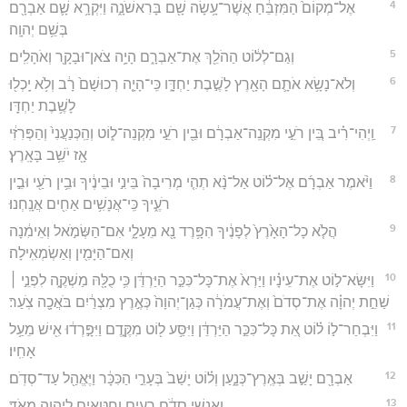
4
אֶל־מְקוֹם֙ הַמִּזְבֵּ֔חַ אֲשֶׁר־עָ֥שָׂה שָׁ֖ם בָּרִאשֹׁנָ֑ה וַיִּקְרָ֥א שָׁ֛ם אַבְרָ֖ם
בְּשֵׁ֥ם יְהוָֽה׃
5
וְגַם־לְל֔וֹט הַהֹלֵ֖ךְ אֶת־אַבְרָ֑ם הָיָ֥ה צֹאן־וּבָקָ֖ר וְאֹהָלִֽים׃
6
וְלֹא־נָשָׂ֥א אֹתָ֛ם הָאָ֖רֶץ לָשֶׁ֣בֶת יַחְדָּ֑ו כִּֽי־הָיָ֤ה רְכוּשָׁם֙ רָ֔ב וְלֹ֥א יָֽכְל֖וּ
לָשֶׁ֥בֶת יַחְדָּֽו׃
7
וַֽיְהִי־רִ֗יב בֵּ֚ין רֹעֵ֣י מִקְנֵֽה־אַבְרָ֔ם וּבֵ֖ין רֹעֵ֣י מִקְנֵה־ל֑וֹט וְהַֽכְּנַעֲנִי֙ וְהַפְּרִזִּ֔י
אָ֖ז יֹשֵׁ֥ב בָּאָֽרֶץ׃
8
וַיֹּ֨אמֶר אַבְרָ֜ם אֶל־ל֗וֹט אַל־נָ֨א תְהִ֤י מְרִיבָה֙ בֵּינִ֣י וּבֵינֶ֔יךָ וּבֵ֥ין רֹעַ֖י וּבֵ֣ין
רֹעֶ֑יךָ כִּֽי־אֲנָשִׁ֥ים אַחִ֖ים אֲנָֽחְנוּ׃
9
הֲלֹ֤א כָל־הָאָ֙רֶץ֙ לְפָנֶ֔יךָ הִפָּ֥רֶד נָ֖א מֵעָלָ֑י אִם־הַשְּׂמֹ֣אל וְאֵימִ֔נָה
וְאִם־הַיָּמִ֖ין וְאַשְׂמְאִֽילָה׃
10
וַיִּשָּׂא־ל֣וֹט אֶת־עֵינָ֗יו וַיַּרְא֙ אֶת־כָּל־כִּכַּ֣ר הַיַּרְדֵּ֔ן כִּ֥י כֻלָּ֖הּ מַשְׁקֶ֑ה לִפְנֵ֣י ׀
שַׁחֵ֣ת יְהוָ֗ה אֶת־סְדֹם֙ וְאֶת־עֲמֹרָ֔ה כְּגַן־יְהוָה֙ כְּאֶ֣רֶץ מִצְרַ֔יִם בֹּאֲכָ֖ה צֹֽעַר׃
11
וַיִּבְחַר־ל֣וֹ ל֗וֹט אֵ֚ת כָּל־כִּכַּ֣ר הַיַּרְדֵּ֔ן וַיִּסַּ֥ע ל֖וֹט מִקֶּ֑דֶם וַיִּפָּ֣רְד֔וּ אִ֖ישׁ מֵעַ֥ל
אָחִֽיו׃
12
אַבְרָ֖ם יָשַׁ֣ב בְּאֶֽרֶץ־כְּנָ֑עַן וְל֗וֹט יָשַׁב֙ בְּעָרֵ֣י הַכִּכָּ֔ר וַיֶּאֱהַ֖ל עַד־סְדֹֽם׃
13
וְאַנְשֵׁ֣י סְדֹ֔ם רָעִ֖ים וְחַטָּאִ֑ים לַיהוָ֖ה מְאֹֽד׃