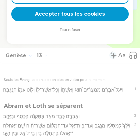
קַ֥ח וָלֵֽךְ׃
Accepter tous les cookies
20
וַיְצַ֥ו עָלָ֛יו פַּרְעֹ֖ה אֲנָשִׁ֑ים וַֽיְשַׁלְּח֥וּ אֹת֛וֹ וְאֶת־אִשְׁתּ֖וֹ וְאֶת־כָּל־אֲשֶׁר־לֽוֹ׃
Hébreu : © Westminster Leningrad Codex - tanach.us --- Grec : © 2010 by the
Tout refuser
Society of Biblical Literature and Logos Bible Software - sblgnt.com
Genèse
13
Seuls les Évangiles sont disponibles en vidéo pour le moment.
1
וַיַּעַל֩ אַבְרָ֨ם מִמִּצְרַ֜יִם ה֠וּא וְאִשְׁתּ֧וֹ וְכָל־אֲשֶׁר־ל֛וֹ וְל֥וֹט עִמּ֖וֹ הַנֶּֽגְבָּה׃
Abram et Loth se séparent
2
וְאַבְרָ֖ם כָּבֵ֣ד מְאֹ֑ד בַּמִּקְנֶ֕ה בַּכֶּ֖סֶף וּבַזָּהָֽב׃
3
וַיֵּ֙לֶךְ֙ לְמַסָּעָ֔יו מִנֶּ֖גֶב וְעַד־בֵּֽית־אֵ֑ל עַד־הַמָּק֗וֹם אֲשֶׁר־הָ֨יָה שָׁ֤ם *אהלה
**אָֽהֳלוֹ֙ בַּתְּחִלָּ֔ה בֵּ֥ין בֵּֽית־אֵ֖ל וּבֵ֥ין הָעָֽי׃