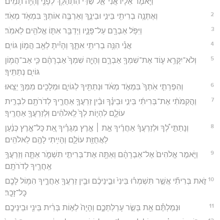
וַיֹּ֤אמֶר אֵלָיו֙ אֲנִי־אֵ֣ל שַׁדַּ֔י הִתְהַלֵּ֥ךְ לְפָנַ֖י וֶהְיֵ֥ה תָמִֽים׃
2
וְאֶתְּנָ֥ה בְרִיתִ֖י בֵּינִ֣י וּבֵינֶ֑ךָ וְאַרְבֶּ֥ה אוֹתְךָ֖ בִּמְאֹ֥ד מְאֹֽד׃
3
וַיִּפֹּ֥ל אַבְרָ֖ם עַל־פָּנָ֑יו וַיְדַבֵּ֥ר אִתּ֛וֹ אֱלֹהִ֖ים לֵאמֹֽר׃
4
אֲנִ֕י הִנֵּ֥ה בְרִיתִ֖י אִתָּ֑ךְ וְהָיִ֕יתָ לְאַ֖ב הֲמ֥וֹן גּוֹיִֽם׃
5
וְלֹא־יִקָּרֵ֥א ע֛וֹד אֶת־שִׁמְךָ֖ אַבְרָ֑ם וְהָיָ֤ה שִׁמְךָ֙ אַבְרָהָ֔ם כִּ֛י אַב־הֲמ֥וֹן
גּוֹיִ֖ם נְתַתִּֽיךָ׃
6
וְהִפְרֵתִ֤י אֹֽתְךָ֙ בִּמְאֹ֣ד מְאֹ֔ד וּנְתַתִּ֖יךָ לְגוֹיִ֑ם וּמְלָכִ֖ים מִמְּךָ֥ יֵצֵֽאוּ׃
7
וַהֲקִמֹתִ֨י אֶת־בְּרִיתִ֜י בֵּינִ֣י וּבֵינֶ֗ךָ וּבֵ֨ין זַרְעֲךָ֧ אַחֲרֶ֛יךָ לְדֹרֹתָ֖ם לִבְרִ֣ית
עוֹלָ֑ם לִהְי֤וֹת לְךָ֙ לֵֽאלֹהִ֔ים וּֽלְזַרְעֲךָ֖ אַחֲרֶֽיךָ׃
8
וְנָתַתִּ֣י לְ֠ךָ וּלְזַרְעֲךָ֨ אַחֲרֶ֜יךָ אֵ֣ת ׀ אֶ֣רֶץ מְגֻרֶ֗יךָ אֵ֚ת כָּל־אֶ֣רֶץ כְּנַ֔עַן
לַאֲחֻזַּ֖ת עוֹלָ֑ם וְהָיִ֥יתִי לָהֶ֖ם לֵאלֹהִֽים׃
9
וַיֹּ֤אמֶר אֱלֹהִים֙ אֶל־אַבְרָהָ֔ם וְאַתָּ֖ה אֶת־בְּרִיתִ֣י תִשְׁמֹ֑ר אַתָּ֛ה וְזַרְעֲךָ֥
אַֽחֲרֶ֖יךָ לְדֹרֹתָֽם׃
10
זֹ֣את בְּרִיתִ֞י אֲשֶׁ֣ר תִּשְׁמְר֗וּ בֵּינִי֙ וּבֵ֣ינֵיכֶ֔ם וּבֵ֥ין זַרְעֲךָ֖ אַחֲרֶ֑יךָ הִמּ֥וֹל לָכֶ֖ם
כָּל־זָכָֽר׃
11
וּנְמַלְתֶּ֕ם אֵ֖ת בְּשַׂ֣ר עָרְלַתְכֶ֑ם וְהָיָה֙ לְא֣וֹת בְּרִ֔ית בֵּינִ֖י וּבֵינֵיכֶֽם׃