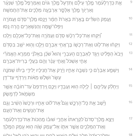
9
אֵ֣ת כְּדָרְלָעֹ֜מֶר מֶ֣לֶךְ עֵילָ֗ם וְתִדְעָל֙ מֶ֣לֶךְ גּוֹיִ֔ם וְאַמְרָפֶל֙ מֶ֣לֶךְ שִׁנְעָ֔ר
וְאַרְי֖וֹךְ מֶ֣לֶךְ אֶלָּסָ֑ר אַרְבָּעָ֥ה מְלָכִ֖ים אֶת־הַחֲמִשָּֽׁה׃
10
וְעֵ֣מֶק הַשִׂדִּ֗ים בֶּֽאֱרֹ֤ת בֶּאֱרֹת֙ חֵמָ֔ר וַיָּנֻ֛סוּ מֶֽלֶךְ־סְדֹ֥ם וַעֲמֹרָ֖ה
וַיִּפְּלוּ־שָׁ֑מָּה וְהַנִּשְׁאָרִ֖ים הֶ֥רָה נָּֽסוּ׃
11
וַ֠יִּקְחוּ אֶת־כָּל־רְכֻ֨שׁ סְדֹ֧ם וַעֲמֹרָ֛ה וְאֶת־כָּל־אָכְלָ֖ם וַיֵּלֵֽכוּ׃
12
וַיִּקְח֨וּ אֶת־ל֧וֹט וְאֶת־רְכֻשׁ֛וֹ בֶּן־אֲחִ֥י אַבְרָ֖ם וַיֵּלֵ֑כוּ וְה֥וּא יֹשֵׁ֖ב בִּסְדֹֽם׃
13
וַיָּבֹא֙ הַפָּלִ֔יט וַיַּגֵּ֖ד לְאַבְרָ֣ם הָעִבְרִ֑י וְהוּא֩ שֹׁכֵ֨ן בְּאֵֽלֹנֵ֜י מַמְרֵ֣א הָאֱמֹרִ֗י
אֲחִ֤י אֶשְׁכֹּל֙ וַאֲחִ֣י עָנֵ֔ר וְהֵ֖ם בַּעֲלֵ֥י בְרִית־אַבְרָֽם׃
14
וַיִּשְׁמַ֣ע אַבְרָ֔ם כִּ֥י נִשְׁבָּ֖ה אָחִ֑יו וַיָּ֨רֶק אֶת־חֲנִיכָ֜יו יְלִידֵ֣י בֵית֗וֹ שְׁמֹנָ֤ה
עָשָׂר֙ וּשְׁלֹ֣שׁ מֵא֔וֹת וַיִּרְדֹּ֖ף עַד־דָּֽן׃
15
וַיֵּחָלֵ֨ק עֲלֵיהֶ֧ם ׀ לַ֛יְלָה ה֥וּא וַעֲבָדָ֖יו וַיַּכֵּ֑ם וַֽיִּרְדְּפֵם֙ עַד־חוֹבָ֔ה אֲשֶׁ֥ר
מִשְּׂמֹ֖אל לְדַמָּֽשֶׂק׃
16
וַיָּ֕שֶׁב אֵ֖ת כָּל־הָרְכֻ֑שׁ וְגַם֩ אֶת־ל֨וֹט אָחִ֤יו וּרְכֻשׁוֹ֙ הֵשִׁ֔יב וְגַ֥ם
אֶת־הַנָּשִׁ֖ים וְאֶת־הָעָֽם׃
17
וַיֵּצֵ֣א מֶֽלֶךְ־סְדֹם֮ לִקְרָאתוֹ֒ אַחֲרֵ֣י שׁוּב֗וֹ מֵֽהַכּוֹת֙ אֶת־כְּדָרלָעֹ֔מֶר
וְאֶת־הַמְּלָכִ֖ים אֲשֶׁ֣ר אִתּ֑וֹ אֶל־עֵ֣מֶק שָׁוֵ֔ה ה֖וּא עֵ֥מֶק הַמֶּֽלֶךְ׃
18
וּמַלְכִּי־צֶ֙דֶק֙ מֶ֣לֶךְ שָׁלֵ֔ם הוֹצִ֖יא לֶ֣חֶם וָיָ֑יִן וְה֥וּא כֹהֵ֖ן לְאֵ֥ל עֶלְיֽוֹן׃