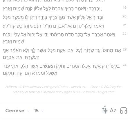
19
וַֽיְבָרְכֵ֖הוּ וַיֹּאמַ֑ר בָּר֤וּךְ אַבְרָם֙ לְאֵ֣ל עֶלְי֔וֹן קֹנֵ֖ה שָׁמַ֥יִם וָאָֽרֶץ׃
20
וּבָרוּךְ֙ אֵ֣ל עֶלְי֔וֹן אֲשֶׁר־מִגֵּ֥ן צָרֶ֖יךָ בְּיָדֶ֑ךָ וַיִּתֶּן־ל֥וֹ מַעֲשֵׂ֖ר מִכֹּֽל׃
21
וַיֹּ֥אמֶר מֶֽלֶךְ־סְדֹ֖ם אֶל־אַבְרָ֑ם תֶּן־לִ֣י הַנֶּ֔פֶשׁ וְהָרְכֻ֖שׁ קַֽח־לָֽךְ׃
22
וַיֹּ֥אמֶר אַבְרָ֖ם אֶל־מֶ֣לֶךְ סְדֹ֑ם הֲרִימֹ֨תִי יָדִ֤י אֶל־יְהוָה֙ אֵ֣ל עֶלְי֔וֹן קֹנֵ֖ה
שָׁמַ֥יִם וָאָֽרֶץ׃
23
אִם־מִחוּט֙ וְעַ֣ד שְׂרֽוֹךְ־נַ֔עַל וְאִם־אֶקַּ֖ח מִכָּל־אֲשֶׁר־לָ֑ךְ וְלֹ֣א תֹאמַ֔ר אֲנִ֖י
הֶעֱשַׁ֥רְתִּי אֶת־אַבְרָֽם׃
24
בִּלְעָדַ֗י רַ֚ק אֲשֶׁ֣ר אָֽכְל֣וּ הַנְּעָרִ֔ים וְחֵ֙לֶק֙ הָֽאֲנָשִׁ֔ים אֲשֶׁ֥ר הָלְכ֖וּ אִתִּ֑י עָנֵר֙
אֶשְׁכֹּ֣ל וּמַמְרֵ֔א הֵ֖ם יִקְח֥וּ חֶלְקָֽם׃
Hébreu : © Westminster Leningrad Codex - tanach.us --- Grec : © 2010 by the
Society of Biblical Literature and Logos Bible Software - sblgnt.com
Genèse
15