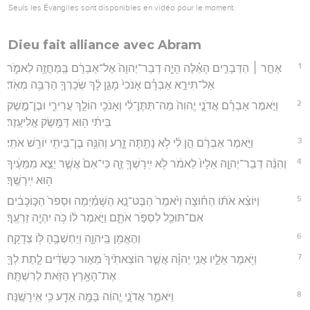
Seuls les Évangiles sont disponibles en vidéo pour le moment.
Dieu fait alliance avec Abram
1
אַחַ֣ר ׀ הַדְּבָרִ֣ים הָאֵ֗לֶּה הָיָ֤ה דְבַר־יְהוָה֙ אֶל־אַבְרָ֔ם בַּֽמַּחֲזֶ֖ה לֵאמֹ֑ר
אַל־תִּירָ֣א אַבְרָ֗ם אָנֹכִי֙ מָגֵ֣ן לָ֔ךְ שְׂכָרְךָ֖ הַרְבֵּ֥ה מְאֹֽד׃
2
וַיֹּ֣אמֶר אַבְרָ֗ם אֲדֹנָ֤י יֱהוִה֙ מַה־תִּתֶּן־לִ֔י וְאָנֹכִ֖י הוֹלֵ֣ךְ עֲרִירִ֑י וּבֶן־מֶ֣שֶׁק
בֵּיתִ֔י ה֖וּא דַּמֶּ֥שֶׂק אֱלִיעֶֽזֶר׃
3
וַיֹּ֣אמֶר אַבְרָ֔ם הֵ֣ן לִ֔י לֹ֥א נָתַ֖תָּה זָ֑רַע וְהִנֵּ֥ה בֶן־בֵּיתִ֖י יוֹרֵ֥שׁ אֹתִֽי׃
4
וְהִנֵּ֨ה דְבַר־יְהוָ֤ה אֵלָיו֙ לֵאמֹ֔ר לֹ֥א יִֽירָשְׁךָ֖ זֶ֑ה כִּי־אִם֙ אֲשֶׁ֣ר יֵצֵ֣א מִמֵּעֶ֔יךָ
ה֖וּא יִֽירָשֶֽׁךָ׃
5
וַיּוֹצֵ֨א אֹת֜וֹ הַח֗וּצָה וַיֹּ֙אמֶר֙ הַבֶּט־נָ֣א הַשָּׁמַ֗יְמָה וּסְפֹר֙ הַכּ֣וֹכָבִ֔ים
אִם־תּוּכַ֖ל לִסְפֹּ֣ר אֹתָ֑ם וַיֹּ֣אמֶר ל֔וֹ כֹּ֥ה יִהְיֶ֖ה זַרְעֶֽךָ׃
6
וְהֶאֱמִ֖ן בַּֽיהוָ֑ה וַיַּחְשְׁבֶ֥הָ לּ֖וֹ צְדָקָֽה׃
7
וַיֹּ֖אמֶר אֵלָ֑יו אֲנִ֣י יְהוָ֗ה אֲשֶׁ֤ר הוֹצֵאתִ֙יךָ֙ מֵא֣וּר כַּשְׂדִּ֔ים לָ֧תֶת לְךָ֛
אֶת־הָאָ֥רֶץ הַזֹּ֖את לְרִשְׁתָּֽהּ׃
8
וַיֹּאמַ֑ר אֲדֹנָ֣י יֱהוִ֔ה בַּמָּ֥ה אֵדַ֖ע כִּ֥י אִֽירָשֶֽׁנָּה׃