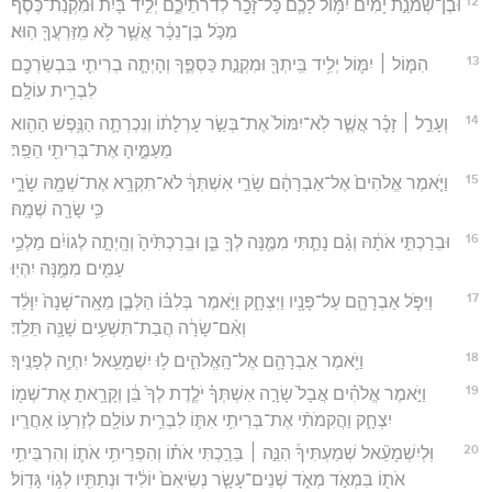
12
וּבֶן־שְׁמֹנַ֣ת יָמִ֗ים יִמּ֥וֹל לָכֶ֛ם כָּל־זָכָ֖ר לְדֹרֹתֵיכֶ֑ם יְלִ֣יד בָּ֔יִת וּמִקְנַת־כֶּ֙סֶף֙
מִכֹּ֣ל בֶּן־נֵכָ֔ר אֲשֶׁ֛ר לֹ֥א מִֽזַּרְעֲךָ֖ הֽוּא׃
13
הִמּ֧וֹל ׀ יִמּ֛וֹל יְלִ֥יד בֵּֽיתְךָ֖ וּמִקְנַ֣ת כַּסְפֶּ֑ךָ וְהָיְתָ֧ה בְרִיתִ֛י בִּבְשַׂרְכֶ֖ם
לִבְרִ֥ית עוֹלָֽם׃
14
וְעָרֵ֣ל ׀ זָכָ֗ר אֲשֶׁ֤ר לֹֽא־יִמּוֹל֙ אֶת־בְּשַׂ֣ר עָרְלָת֔וֹ וְנִכְרְתָ֛ה הַנֶּ֥פֶשׁ הַהִ֖וא
מֵעַמֶּ֑יהָ אֶת־בְּרִיתִ֖י הֵפַֽר׃
15
וַיֹּ֤אמֶר אֱלֹהִים֙ אֶל־אַבְרָהָ֔ם שָׂרַ֣י אִשְׁתְּךָ֔ לֹא־תִקְרָ֥א אֶת־שְׁמָ֖הּ שָׂרָ֑י
כִּ֥י שָׂרָ֖ה שְׁמָֽהּ׃
16
וּבֵרַכְתִּ֣י אֹתָ֔הּ וְגַ֨ם נָתַ֧תִּי מִמֶּ֛נָּה לְךָ֖ בֵּ֑ן וּבֵֽרַכְתִּ֙יהָ֙ וְהָֽיְתָ֣ה לְגוֹיִ֔ם מַלְכֵ֥י
עַמִּ֖ים מִמֶּ֥נָּה יִהְיֽוּ׃
17
וַיִּפֹּ֧ל אַבְרָהָ֛ם עַל־פָּנָ֖יו וַיִּצְחָ֑ק וַיֹּ֣אמֶר בְּלִבּ֗וֹ הַלְּבֶ֤ן מֵאָֽה־שָׁנָה֙ יִוָּלֵ֔ד
וְאִ֨ם־שָׂרָ֔ה הֲבַת־תִּשְׁעִ֥ים שָׁנָ֖ה תֵּלֵֽד׃
18
וַיֹּ֥אמֶר אַבְרָהָ֖ם אֶל־הָֽאֱלֹהִ֑ים ל֥וּ יִשְׁמָעֵ֖אל יִחְיֶ֥ה לְפָנֶֽיךָ׃
19
וַיֹּ֣אמֶר אֱלֹהִ֗ים אֲבָל֙ שָׂרָ֣ה אִשְׁתְּךָ֗ יֹלֶ֤דֶת לְךָ֙ בֵּ֔ן וְקָרָ֥אתָ אֶת־שְׁמ֖וֹ
יִצְחָ֑ק וַהֲקִמֹתִ֨י אֶת־בְּרִיתִ֥י אִתּ֛וֹ לִבְרִ֥ית עוֹלָ֖ם לְזַרְע֥וֹ אַחֲרָֽיו׃
20
וּֽלְיִשְׁמָעֵ֘אל שְׁמַעְתִּיךָ֒ הִנֵּ֣ה ׀ בֵּרַ֣כְתִּי אֹת֗וֹ וְהִפְרֵיתִ֥י אֹת֛וֹ וְהִרְבֵּיתִ֥י
אֹת֖וֹ בִּמְאֹ֣ד מְאֹ֑ד שְׁנֵים־עָשָׂ֤ר נְשִׂיאִם֙ יוֹלִ֔יד וּנְתַתִּ֖יו לְג֥וֹי גָּדֽוֹל׃