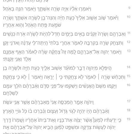
9
וַיֹּאמְר֣וּ אֵׄלָׄ֔יׄוׄ אַיֵּ֖ה שָׂרָ֣ה אִשְׁתֶּ֑ךָ וַיֹּ֖אמֶר הִנֵּ֥ה בָאֹֽהֶל׃
10
וַיֹּ֗אמֶר שׁ֣וֹב אָשׁ֤וּב אֵלֶ֙יךָ֙ כָּעֵ֣ת חַיָּ֔ה וְהִנֵּה־בֵ֖ן לְשָׂרָ֣ה אִשְׁתֶּ֑ךָ וְשָׂרָ֥ה
שֹׁמַ֛עַת פֶּ֥תַח הָאֹ֖הֶל וְה֥וּא אַחֲרָֽיו׃
11
וְאַבְרָהָ֤ם וְשָׂרָה֙ זְקֵנִ֔ים בָּאִ֖ים בַּיָּמִ֑ים חָדַל֙ לִהְי֣וֹת לְשָׂרָ֔ה אֹ֖רַח כַּנָּשִֽׁים׃
12
וַתִּצְחַ֥ק שָׂרָ֖ה בְּקִרְבָּ֣הּ לֵאמֹ֑ר אַחֲרֵ֤י בְלֹתִי֙ הָֽיְתָה־לִּ֣י עֶדְנָ֔ה וַֽאדֹנִ֖י זָקֵֽן׃
13
וַיֹּ֥אמֶר יְהוָ֖ה אֶל־אַבְרָהָ֑ם לָ֣מָּה זֶּה֩ צָחֲקָ֨ה שָׂרָ֜ה לֵאמֹ֗ר הַאַ֥ף אֻמְנָ֛ם
אֵלֵ֖ד וַאֲנִ֥י זָקַֽנְתִּי׃
14
הֲיִפָּלֵ֥א מֵיְהוָ֖ה דָּבָ֑ר לַמּוֹעֵ֞ד אָשׁ֥וּב אֵלֶ֛יךָ כָּעֵ֥ת חַיָּ֖ה וּלְשָׂרָ֥ה בֵֽן׃
15
וַתְּכַחֵ֨שׁ שָׂרָ֧ה ׀ לֵאמֹ֛ר לֹ֥א צָחַ֖קְתִּי כִּ֣י ׀ יָרֵ֑אָה וַיֹּ֥אמֶר ׀ לֹ֖א כִּ֥י צָחָֽקְתְּ׃
16
וַיָּקֻ֤מוּ מִשָּׁם֙ הָֽאֲנָשִׁ֔ים וַיַּשְׁקִ֖פוּ עַל־פְּנֵ֣י סְדֹ֑ם וְאַ֨בְרָהָ֔ם הֹלֵ֥ךְ עִמָּ֖ם
לְשַׁלְּחָֽם׃
17
וַֽיהֹוָ֖ה אָמָ֑ר הַֽמְכַסֶּ֤ה אֲנִי֙ מֵֽאַבְרָהָ֔ם אֲשֶׁ֖ר אֲנִ֥י עֹשֶֽׂה׃
18
וְאַ֨בְרָהָ֔ם הָי֧וֹ יִֽהְיֶ֛ה לְג֥וֹי גָּד֖וֹל וְעָצ֑וּם וְנִ֨בְרְכוּ ב֔וֹ כֹּ֖ל גּוֹיֵ֥י הָאָֽרֶץ׃
19
כִּ֣י יְדַעְתִּ֗יו לְמַעַן֩ אֲשֶׁ֨ר יְצַוֶּ֜ה אֶת־בָּנָ֤יו וְאֶת־בֵּיתוֹ֙ אַחֲרָ֔יו וְשָֽׁמְרוּ֙ דֶּ֣רֶךְ
יְהוָ֔ה לַעֲשׂ֥וֹת צְדָקָ֖ה וּמִשְׁפָּ֑ט לְמַ֗עַן הָבִ֤יא יְהוָה֙ עַל־אַבְרָהָ֔ם אֵ֥ת