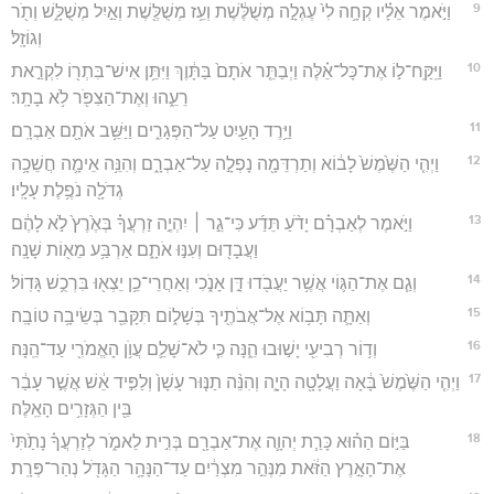
9
וַיֹּ֣אמֶר אֵלָ֗יו קְחָ֥ה לִי֙ עֶגְלָ֣ה מְשֻׁלֶּ֔שֶׁת וְעֵ֥ז מְשֻׁלֶּ֖שֶׁת וְאַ֣יִל מְשֻׁלָּ֑שׁ וְתֹ֖ר
וְגוֹזָֽל׃
10
וַיִּֽקַּֽח־ל֣וֹ אֶת־כָּל־אֵ֗לֶּה וַיְבַתֵּ֤ר אֹתָם֙ בַּתָּ֔וֶךְ וַיִּתֵּ֥ן אִישׁ־בִּתְר֖וֹ לִקְרַ֣את
רֵעֵ֑הוּ וְאֶת־הַצִפֹּ֖ר לֹ֥א בָתָֽר׃
11
וַיֵּ֥רֶד הָעַ֖יִט עַל־הַפְּגָרִ֑ים וַיַּשֵּׁ֥ב אֹתָ֖ם אַבְרָֽם׃
12
וַיְהִ֤י הַשֶּׁ֙מֶשׁ֙ לָב֔וֹא וְתַרְדֵּמָ֖ה נָפְלָ֣ה עַל־אַבְרָ֑ם וְהִנֵּ֥ה אֵימָ֛ה חֲשֵׁכָ֥ה
גְדֹלָ֖ה נֹפֶ֥לֶת עָלָֽיו׃
13
וַיֹּ֣אמֶר לְאַבְרָ֗ם יָדֹ֨עַ תֵּדַ֜ע כִּי־גֵ֣ר ׀ יִהְיֶ֣ה זַרְעֲךָ֗ בְּאֶ֙רֶץ֙ לֹ֣א לָהֶ֔ם
וַעֲבָד֖וּם וְעִנּ֣וּ אֹתָ֑ם אַרְבַּ֥ע מֵא֖וֹת שָׁנָֽה׃
14
וְגַ֧ם אֶת־הַגּ֛וֹי אֲשֶׁ֥ר יַעֲבֹ֖דוּ דָּ֣ן אָנֹ֑כִי וְאַחֲרֵי־כֵ֥ן יֵצְא֖וּ בִּרְכֻ֥שׁ גָּדֽוֹל׃
15
וְאַתָּ֛ה תָּב֥וֹא אֶל־אֲבֹתֶ֖יךָ בְּשָׁל֑וֹם תִּקָּבֵ֖ר בְּשֵׂיבָ֥ה טוֹבָֽה׃
16
וְד֥וֹר רְבִיעִ֖י יָשׁ֣וּבוּ הֵ֑נָּה כִּ֧י לֹא־שָׁלֵ֛ם עֲוֺ֥ן הָאֱמֹרִ֖י עַד־הֵֽנָּה׃
17
וַיְהִ֤י הַשֶּׁ֙מֶשׁ֙ בָּ֔אָה וַעֲלָטָ֖ה הָיָ֑ה וְהִנֵּ֨ה תַנּ֤וּר עָשָׁן֙ וְלַפִּ֣יד אֵ֔שׁ אֲשֶׁ֣ר עָבַ֔ר
בֵּ֖ין הַגְּזָרִ֥ים הָאֵֽלֶּה׃
18
בַּיּ֣וֹם הַה֗וּא כָּרַ֧ת יְהוָ֛ה אֶת־אַבְרָ֖ם בְּרִ֣ית לֵאמֹ֑ר לְזַרְעֲךָ֗ נָתַ֙תִּי֙
אֶת־הָאָ֣רֶץ הַזֹּ֔את מִנְּהַ֣ר מִצְרַ֔יִם עַד־הַנָּהָ֥ר הַגָּדֹ֖ל נְהַר־פְּרָֽת׃