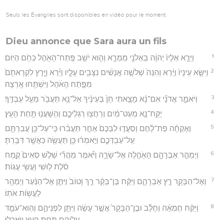
Seuls les Évangiles sont disponibles en vidéo pour le moment.
Dieu annonce que Sara aura un fils
1
וַיֵּרָ֤א אֵלָיו֙ יְהוָ֔ה בְּאֵלֹנֵ֖י מַמְרֵ֑א וְה֛וּא יֹשֵׁ֥ב פֶּֽתַח־הָאֹ֖הֶל כְּחֹ֥ם הַיּֽוֹם׃
2
וַיִּשָּׂ֤א עֵינָיו֙ וַיַּ֔רְא וְהִנֵּה֙ שְׁלֹשָׁ֣ה אֲנָשִׁ֔ים נִצָּבִ֖ים עָלָ֑יו וַיַּ֗רְא וַיָּ֤רָץ לִקְרָאתָם֙
מִפֶּ֣תַח הָאֹ֔הֶל וַיִּשְׁתַּ֖חוּ אָֽרְצָה׃
3
וַיֹּאמַ֑ר אֲדֹנָ֗י אִם־נָ֨א מָצָ֤אתִי חֵן֙ בְּעֵינֶ֔יךָ אַל־נָ֥א תַעֲבֹ֖ר מֵעַ֥ל עַבְדֶּֽךָ׃
4
יֻקַּֽח־נָ֣א מְעַט־מַ֔יִם וְרַחֲצ֖וּ רַגְלֵיכֶ֑ם וְהִֽשָּׁעֲנ֖וּ תַּ֥חַת הָעֵֽץ׃
5
וְאֶקְחָ֨ה פַת־לֶ֜חֶם וְסַעֲד֤וּ לִבְּכֶם֙ אַחַ֣ר תַּעֲבֹ֔רוּ כִּֽי־עַל־כֵּ֥ן עֲבַרְתֶּ֖ם
עַֽל־עַבְדְּכֶ֑ם וַיֹּ֣אמְר֔וּ כֵּ֥ן תַּעֲשֶׂ֖ה כַּאֲשֶׁ֥ר דִּבַּֽרְתָּ׃
6
וַיְמַהֵ֧ר אַבְרָהָ֛ם הָאֹ֖הֱלָה אֶל־שָׂרָ֑ה וַיֹּ֗אמֶר מַהֲרִ֞י שְׁלֹ֤שׁ סְאִים֙ קֶ֣מַח
סֹ֔לֶת ל֖וּשִׁי וַעֲשִׂ֥י עֻגֽוֹת׃
7
וְאֶל־הַבָּקָ֖ר רָ֣ץ אַבְרָהָ֑ם וַיִּקַּ֨ח בֶּן־בָּקָ֜ר רַ֤ךְ וָטוֹב֙ וַיִּתֵּ֣ן אֶל־הַנַּ֔עַר וַיְמַהֵ֖ר
לַעֲשׂ֥וֹת אֹתֽוֹ׃
8
וַיִּקַּ֨ח חֶמְאָ֜ה וְחָלָ֗ב וּבֶן־הַבָּקָר֙ אֲשֶׁ֣ר עָשָׂ֔ה וַיִּתֵּ֖ן לִפְנֵיהֶ֑ם וְהֽוּא־עֹמֵ֧ד
עֲלֵיהֶ֛ם תַּ֥חַת הָעֵ֖ץ וַיֹּאכֵֽלוּ׃