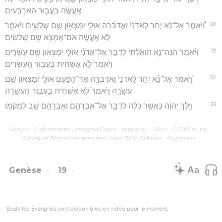
אֶֽעֱשֶׂ֔ה בַּעֲב֖וּר הָאַרְבָּעִֽים׃
30
וַ֠יֹּאמֶר אַל־נָ֞א יִ֤חַר לַֽאדֹנָי֙ וַאֲדַבֵּ֔רָה אוּלַ֛י יִמָּצְא֥וּן שָׁ֖ם שְׁלֹשִׁ֑ים וַיֹּ֙אמֶר֙
לֹ֣א אֶֽעֱשֶׂ֔ה אִם־אֶמְצָ֥א שָׁ֖ם שְׁלֹשִֽׁים׃
31
וַיֹּ֗אמֶר הִנֵּֽה־נָ֤א הוֹאַ֙לְתִּי֙ לְדַבֵּ֣ר אֶל־אֲדֹנָ֔י אוּלַ֛י יִמָּצְא֥וּן שָׁ֖ם עֶשְׂרִ֑ים
וַיֹּ֙אמֶר֙ לֹ֣א אַשְׁחִ֔ית בַּעֲב֖וּר הָֽעֶשְׂרִֽים׃
32
וַ֠יֹּאמֶר אַל־נָ֞א יִ֤חַר לַֽאדֹנָי֙ וַאֲדַבְּרָ֣ה אַךְ־הַפַּ֔עַם אוּלַ֛י יִמָּצְא֥וּן שָׁ֖ם
עֲשָׂרָ֑ה וַיֹּ֙אמֶר֙ לֹ֣א אַשְׁחִ֔ית בַּעֲב֖וּר הָעֲשָׂרָֽה׃
33
וַיֵּ֣לֶךְ יְהוָ֔ה כַּאֲשֶׁ֣ר כִּלָּ֔ה לְדַבֵּ֖ר אֶל־אַבְרָהָ֑ם וְאַבְרָהָ֖ם שָׁ֥ב לִמְקֹמֽוֹ׃
Hébreu : © Westminster Leningrad Codex - tanach.us --- Grec : © 2010 by the
Society of Biblical Literature and Logos Bible Software - sblgnt.com
Genèse
19
Seuls les Évangiles sont disponibles en vidéo pour le moment.