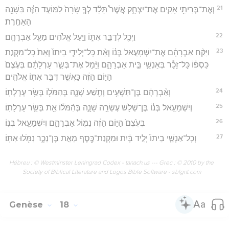
21
וְאֶת־בְּרִיתִ֖י אָקִ֣ים אֶת־יִצְחָ֑ק אֲשֶׁר֩ תֵּלֵ֨ד לְךָ֤ שָׂרָה֙ לַמּוֹעֵ֣ד הַזֶּ֔ה בַּשָּׁנָ֖ה
הָאַחֶֽרֶת׃
22
וַיְכַ֖ל לְדַבֵּ֣ר אִתּ֑וֹ וַיַּ֣עַל אֱלֹהִ֔ים מֵעַ֖ל אַבְרָהָֽם׃
23
וַיִּקַּ֨ח אַבְרָהָ֜ם אֶת־יִשְׁמָעֵ֣אל בְּנ֗וֹ וְאֵ֨ת כָּל־יְלִידֵ֤י בֵיתוֹ֙ וְאֵת֙ כָּל־מִקְנַ֣ת
כַּסְפּ֔וֹ כָּל־זָכָ֕ר בְּאַנְשֵׁ֖י בֵּ֣ית אַבְרָהָ֑ם וַיָּ֜מָל אֶת־בְּשַׂ֣ר עָרְלָתָ֗ם בְּעֶ֙צֶם֙
הַיּ֣וֹם הַזֶּ֔ה כַּאֲשֶׁ֛ר דִּבֶּ֥ר אִתּ֖וֹ אֱלֹהִֽים׃
24
וְאַ֨בְרָהָ֔ם בֶּן־תִּשְׁעִ֥ים וָתֵ֖שַׁע שָׁנָ֑ה בְּהִמֹּל֖וֹ בְּשַׂ֥ר עָרְלָתֽוֹ׃
25
וְיִשְׁמָעֵ֣אל בְּנ֔וֹ בֶּן־שְׁלֹ֥שׁ עֶשְׂרֵ֖ה שָׁנָ֑ה בְּהִ֨מֹּל֔וֹ אֵ֖ת בְּשַׂ֥ר עָרְלָתֽוֹ׃
26
בְּעֶ֙צֶם֙ הַיּ֣וֹם הַזֶּ֔ה נִמּ֖וֹל אַבְרָהָ֑ם וְיִשְׁמָעֵ֖אל בְּנֽוֹ׃
27
וְכָל־אַנְשֵׁ֤י בֵיתוֹ֙ יְלִ֣יד בָּ֔יִת וּמִקְנַת־כֶּ֖סֶף מֵאֵ֣ת בֶּן־נֵכָ֑ר נִמֹּ֖לוּ אִתּֽוֹ׃
Hébreu : © Westminster Leningrad Codex - tanach.us --- Grec : © 2010 by the
Society of Biblical Literature and Logos Bible Software - sblgnt.com
Genèse
18