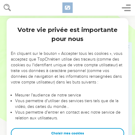
בָּאָֽרֶץ׃
11
וַיְהִ֕י כַּאֲשֶׁ֥ר הִקְרִ֖יב לָב֣וֹא מִצְרָ֑יְמָה וַיֹּ֙אמֶר֙ אֶל־שָׂרַ֣י אִשְׁתּ֔וֹ הִנֵּה־נָ֣א
יָדַ֔עְתִּי כִּ֛י אִשָּׁ֥ה יְפַת־מַרְאֶ֖ה אָֽתְּ׃
Hébreu / Grec - Texte original
12
וְהָיָ֗ה כִּֽי־יִרְא֤וּ אֹתָךְ֙ הַמִּצְרִ֔ים וְאָמְר֖וּ אִשְׁתּ֣וֹ זֹ֑את וְהָרְג֥וּ אֹתִ֖י וְאֹתָ֥ךְ
Votre vie privée est importante
Genèse
12
יְחַיּֽוּ׃
pour nous
13
אִמְרִי־נָ֖א אֲחֹ֣תִי אָ֑תְּ לְמַ֙עַן֙ יִֽיטַב־לִ֣י בַעֲבוּרֵ֔ךְ וְחָיְתָ֥ה נַפְשִׁ֖י בִּגְלָלֵֽךְ׃
14
וַיְהִ֕י כְּב֥וֹא אַבְרָ֖ם מִצְרָ֑יְמָה וַיִּרְא֤וּ הַמִּצְרִים֙ אֶת־הָ֣אִשָּׁ֔ה כִּֽי־יָפָ֥ה הִ֖וא
En cliquant sur le bouton « Accepter tous les cookies », vous
מְאֹֽד׃
acceptez que TopChrétien utilise des traceurs (comme des
cookies ou l'identifiant unique de votre compte utilisateur) et
15
וַיִּרְא֤וּ אֹתָהּ֙ שָׂרֵ֣י פַרְעֹ֔ה וַיְהַֽלְל֥וּ אֹתָ֖הּ אֶל־פַּרְעֹ֑ה וַתֻּקַּ֥ח הָאִשָּׁ֖ה בֵּ֥ית
traite vos données à caractère personnel (comme vos
פַּרְעֹֽה׃
données de navigation et les informations renseignées dans
votre compte utilisateur) dans les buts suivants :
16
וּלְאַבְרָ֥ם הֵיטִ֖יב בַּעֲבוּרָ֑הּ וַֽיְהִי־ל֤וֹ צֹאן־וּבָקָר֙ וַחֲמֹרִ֔ים וַעֲבָדִים֙
וּשְׁפָחֹ֔ת וַאֲתֹנֹ֖ת וּגְמַלִּֽים׃
Mesurer l'audience de notre service
17
וַיְנַגַּ֨ע יְהוָ֧ה ׀ אֶת־פַּרְעֹ֛ה נְגָעִ֥ים גְּדֹלִ֖ים וְאֶת־בֵּית֑וֹ עַל־דְּבַ֥ר שָׂרַ֖י
Vous permettre d'utiliser des services tiers tels que de la
vidéo, des cartes du monde…
אֵ֥שֶׁת אַבְרָֽם׃
Vous permettre d'entrer en contact avec notre service de
18
וַיִּקְרָ֤א פַרְעֹה֙ לְאַבְרָ֔ם וַיֹּ֕אמֶר מַה־זֹּ֖את עָשִׂ֣יתָ לִּ֑י לָ֚מָּה לֹא־הִגַּ֣דְתָּ לִּ֔י
relation aux utilisateurs.
כִּ֥י אִשְׁתְּךָ֖ הִֽוא׃
19
לָמָ֤ה אָמַ֙רְתָּ֙ אֲחֹ֣תִי הִ֔וא וָאֶקַּ֥ח אֹתָ֛הּ לִ֖י לְאִשָּׁ֑ה וְעַתָּ֕ה הִנֵּ֥ה אִשְׁתְּךָ֖
Choisir mes cookies