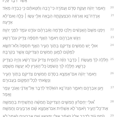
אֲשֶׁר־דִּבֶּ֖ר עָלָֽיו׃
20
וַיֹּ֣אמֶר יְהוָ֔ה זַעֲקַ֛ת סְדֹ֥ם וַעֲמֹרָ֖ה כִּי־רָ֑בָּה וְחַ֨טָּאתָ֔ם כִּ֥י כָבְדָ֖ה מְאֹֽד׃
21
אֵֽרֲדָה־נָּ֣א וְאֶרְאֶ֔ה הַכְּצַעֲקָתָ֛הּ הַבָּ֥אָה אֵלַ֖י עָשׂ֣וּ ׀ כָּלָ֑ה וְאִם־לֹ֖א
אֵדָֽעָה׃
22
וַיִּפְנ֤וּ מִשָּׁם֙ הָֽאֲנָשִׁ֔ים וַיֵּלְכ֖וּ סְדֹ֑מָה וְאַ֨בְרָהָ֔ם עוֹדֶ֥נּוּ עֹמֵ֖ד לִפְנֵ֥י יְהוָֽה׃
23
וַיִּגַּ֥שׁ אַבְרָהָ֖ם וַיֹּאמַ֑ר הַאַ֣ף תִּסְפֶּ֔ה צַדִּ֖יק עִם־רָשָֽׁע׃
24
אוּלַ֥י יֵ֛שׁ חֲמִשִּׁ֥ים צַדִּיקִ֖ם בְּת֣וֹךְ הָעִ֑יר הַאַ֤ף תִּסְפֶּה֙ וְלֹא־תִשָּׂ֣א
לַמָּק֔וֹם לְמַ֛עַן חֲמִשִּׁ֥ים הַצַּדִּיקִ֖ם אֲשֶׁ֥ר בְּקִרְבָּֽהּ׃
25
חָלִ֨לָה לְּךָ֜ מֵעֲשֹׂ֣ת ׀ כַּדָּבָ֣ר הַזֶּ֗ה לְהָמִ֤ית צַדִּיק֙ עִם־רָשָׁ֔ע וְהָיָ֥ה כַצַּדִּ֖יק
כָּרָשָׁ֑ע חָלִ֣לָה לָּ֔ךְ הֲשֹׁפֵט֙ כָּל־הָאָ֔רֶץ לֹ֥א יַעֲשֶׂ֖ה מִשְׁפָּֽט׃
26
וַיֹּ֣אמֶר יְהוָ֔ה אִם־אֶמְצָ֥א בִסְדֹ֛ם חֲמִשִּׁ֥ים צַדִּיקִ֖ם בְּת֣וֹךְ הָעִ֑יר
וְנָשָׂ֥אתִי לְכָל־הַמָּק֖וֹם בַּעֲבוּרָֽם׃
27
וַיַּ֥עַן אַבְרָהָ֖ם וַיֹּאמַ֑ר הִנֵּה־נָ֤א הוֹאַ֙לְתִּי֙ לְדַבֵּ֣ר אֶל־אֲדֹנָ֔י וְאָנֹכִ֖י עָפָ֥ר
וָאֵֽפֶר׃
28
א֠וּלַי יַחְסְר֞וּן חֲמִשִּׁ֤ים הַצַּדִּיקִם֙ חֲמִשָּׁ֔ה הֲתַשְׁחִ֥ית בַּחֲמִשָּׁ֖ה
אֶת־כָּל־הָעִ֑יר וַיֹּ֙אמֶר֙ לֹ֣א אַשְׁחִ֔ית אִם־אֶמְצָ֣א שָׁ֔ם אַרְבָּעִ֖ים וַחֲמִשָּֽׁה׃
29
וַיֹּ֨סֶף ע֜וֹד לְדַבֵּ֤ר אֵלָיו֙ וַיֹּאמַ֔ר אוּלַ֛י יִמָּצְא֥וּן שָׁ֖ם אַרְבָּעִ֑ים וַיֹּ֙אמֶר֙ לֹ֣א