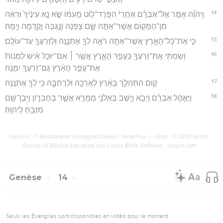
14
וַֽיהוָ֞ה אָמַ֣ר אֶל־אַבְרָ֗ם אַחֲרֵי֙ הִפָּֽרֶד־ל֣וֹט מֵֽעִמּ֔וֹ שָׂ֣א נָ֤א עֵינֶ֙יךָ֙ וּרְאֵ֔ה
מִן־הַמָּק֖וֹם אֲשֶׁר־אַתָּ֣ה שָׁ֑ם צָפֹ֥נָה וָנֶ֖גְבָּה וָקֵ֥דְמָה וָיָֽמָּה׃
15
כִּ֧י אֶת־כָּל־הָאָ֛רֶץ אֲשֶׁר־אַתָּ֥ה רֹאֶ֖ה לְךָ֣ אֶתְּנֶ֑נָּה וּֽלְזַרְעֲךָ֖ עַד־עוֹלָֽם׃
16
וְשַׂמְתִּ֥י אֶֽת־זַרְעֲךָ֖ כַּעֲפַ֣ר הָאָ֑רֶץ אֲשֶׁ֣ר ׀ אִם־יוּכַ֣ל אִ֗ישׁ לִמְנוֹת֙
אֶת־עֲפַ֣ר הָאָ֔רֶץ גַּֽם־זַרְעֲךָ֖ יִמָּנֶֽה׃
17
ק֚וּם הִתְהַלֵּ֣ךְ בָּאָ֔רֶץ לְאָרְכָּ֖הּ וּלְרָחְבָּ֑הּ כִּ֥י לְךָ֖ אֶתְּנֶֽנָּה׃
18
וַיֶּאֱהַ֣ל אַבְרָ֗ם וַיָּבֹ֛א וַיֵּ֛שֶׁב בְּאֵלֹנֵ֥י מַמְרֵ֖א אֲשֶׁ֣ר בְּחֶבְר֑וֹן וַיִּֽבֶן־שָׁ֥ם
מִזְבֵּ֖חַ לַֽיהוָֽה׃
Hébreu : © Westminster Leningrad Codex - tanach.us --- Grec : © 2010 by the
Society of Biblical Literature and Logos Bible Software - sblgnt.com
Genèse
14
Seuls les Évangiles sont disponibles en vidéo pour le moment.