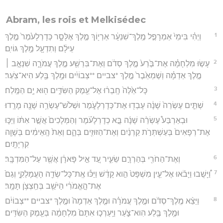
Abram, les rois et Melkisédec
1
וַיְהִ֗י בִּימֵי֙ אַמְרָפֶ֣ל מֶֽלֶךְ־שִׁנְעָ֔ר אַרְי֖וֹךְ מֶ֣לֶךְ אֶלָּסָ֑ר כְּדָרְלָעֹ֙מֶר֙ מֶ֣לֶךְ
עֵילָ֔ם וְתִדְעָ֖ל מֶ֥לֶךְ גּוֹיִֽם׃
2
עָשׂ֣וּ מִלְחָמָ֗ה אֶת־בֶּ֙רַע֙ מֶ֣לֶךְ סְדֹ֔ם וְאֶת־בִּרְשַׁ֖ע מֶ֣לֶךְ עֲמֹרָ֑ה שִׁנְאָ֣ב ׀
מֶ֣לֶךְ אַדְמָ֗ה וְשֶׁמְאֵ֙בֶר֙ מֶ֣לֶךְ *צביים **צְבוֹיִ֔ים וּמֶ֥לֶךְ בֶּ֖לַע הִיא־צֹֽעַר׃
3
כָּל־אֵ֙לֶּה֙ חָֽבְר֔וּ אֶל־עֵ֖מֶק הַשִּׂדִּ֑ים ה֖וּא יָ֥ם הַמֶּֽלַח׃
4
שְׁתֵּ֤ים עֶשְׂרֵה֙ שָׁנָ֔ה עָבְד֖וּ אֶת־כְּדָרְלָעֹ֑מֶר וּשְׁלֹשׁ־עֶשְׂרֵ֥ה שָׁנָ֖ה מָרָֽדוּ׃
5
וּבְאַרְבַּע֩ עֶשְׂרֵ֨ה שָׁנָ֜ה בָּ֣א כְדָרְלָעֹ֗מֶר וְהַמְּלָכִים֙ אֲשֶׁ֣ר אִתּ֔וֹ וַיַּכּ֤וּ
אֶת־רְפָאִים֙ בְּעַשְׁתְּרֹ֣ת קַרְנַ֔יִם וְאֶת־הַזּוּזִ֖ים בְּהָ֑ם וְאֵת֙ הָֽאֵימִ֔ים בְּשָׁוֵ֖ה
קִרְיָתָֽיִם׃
6
וְאֶת־הַחֹרִ֖י בְּהַרְרָ֣ם שֵׂעִ֑יר עַ֚ד אֵ֣יל פָּארָ֔ן אֲשֶׁ֖ר עַל־הַמִּדְבָּֽר׃
7
וַ֠יָּשֻׁבוּ וַיָּבֹ֜אוּ אֶל־עֵ֤ין מִשְׁפָּט֙ הִ֣וא קָדֵ֔שׁ וַיַּכּ֕וּ אֶֽת־כָּל־שְׂדֵ֖ה הָעֲמָלֵקִ֑י וְגַם֙
אֶת־הָ֣אֱמֹרִ֔י הַיֹּשֵׁ֖ב בְּחַֽצְצֹ֥ן תָּמָֽר׃
8
וַיֵּצֵ֨א מֶֽלֶךְ־סְדֹ֜ם וּמֶ֣לֶךְ עֲמֹרָ֗ה וּמֶ֤לֶךְ אַדְמָה֙ וּמֶ֣לֶךְ *צביים **צְבוֹיִ֔ם
וּמֶ֥לֶךְ בֶּ֖לַע הִוא־צֹ֑עַר וַיַּֽעַרְכ֤וּ אִתָּם֙ מִלְחָמָ֔ה בְּעֵ֖מֶק הַשִּׂדִּֽים׃