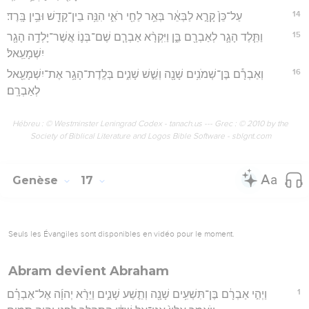
14
עַל־כֵּן֙ קָרָ֣א לַבְּאֵ֔ר בְּאֵ֥ר לַחַ֖י רֹאִ֑י הִנֵּ֥ה בֵין־קָדֵ֖שׁ וּבֵ֥ין בָּֽרֶד׃
15
וַתֵּ֧לֶד הָגָ֛ר לְאַבְרָ֖ם בֵּ֑ן וַיִּקְרָ֨א אַבְרָ֧ם שֶׁם־בְּנ֛וֹ אֲשֶׁר־יָלְדָ֥ה הָגָ֖ר
יִשְׁמָעֵֽאל׃
16
וְאַבְרָ֕ם בֶּן־שְׁמֹנִ֥ים שָׁנָ֖ה וְשֵׁ֣שׁ שָׁנִ֑ים בְּלֶֽדֶת־הָגָ֥ר אֶת־יִשְׁמָעֵ֖אל
לְאַבְרָֽם׃
Hébreu : © Westminster Leningrad Codex - tanach.us --- Grec : © 2010 by the
Society of Biblical Literature and Logos Bible Software - sblgnt.com
Genèse
17
Seuls les Évangiles sont disponibles en vidéo pour le moment.
Abram devient Abraham
1
וַיְהִ֣י אַבְרָ֔ם בֶּן־תִּשְׁעִ֥ים שָׁנָ֖ה וְתֵ֣שַׁע שָׁנִ֑ים וַיֵּרָ֨א יְהוָ֜ה אֶל־אַבְרָ֗ם