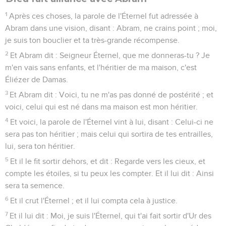
1
Après ces choses, la parole de l'Éternel fut adressée à
Abram dans une vision, disant : Abram, ne crains point ; moi,
je suis ton bouclier et ta très-grande récompense.
2
Et Abram dit : Seigneur Éternel, que me donneras-tu ? Je
m'en vais sans enfants, et l'héritier de ma maison, c'est
Éliézer de Damas.
3
Et Abram dit : Voici, tu ne m'as pas donné de postérité ; et
voici, celui qui est né dans ma maison est mon héritier.
4
Et voici, la parole de l'Éternel vint à lui, disant : Celui-ci ne
sera pas ton héritier ; mais celui qui sortira de tes entrailles,
lui, sera ton héritier.
5
Et il le fit sortir dehors, et dit : Regarde vers les cieux, et
compte les étoiles, si tu peux les compter. Et il lui dit : Ainsi
sera ta semence.
6
Et il crut l'Éternel ; et il lui compta cela à justice.
7
Et il lui dit : Moi, je suis l'Éternel, qui t'ai fait sortir d'Ur des