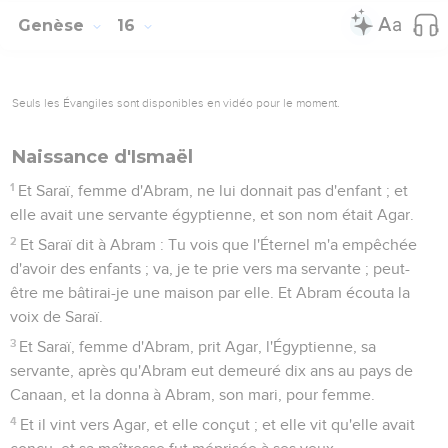
Genèse
16
Seuls les Évangiles sont disponibles en vidéo pour le moment.
Naissance d'Ismaël
1
Et Saraï, femme d'Abram, ne lui donnait pas d'enfant ; et
elle avait une servante égyptienne, et son nom était Agar.
2
Et Saraï dit à Abram : Tu vois que l'Éternel m'a empêchée
d'avoir des enfants ; va, je te prie vers ma servante ; peut-
être me bâtirai-je une maison par elle. Et Abram écouta la
voix de Saraï.
3
Et Saraï, femme d'Abram, prit Agar, l'Égyptienne, sa
servante, après qu'Abram eut demeuré dix ans au pays de
Canaan, et la donna à Abram, son mari, pour femme.
4
Et il vint vers Agar, et elle conçut ; et elle vit qu'elle avait