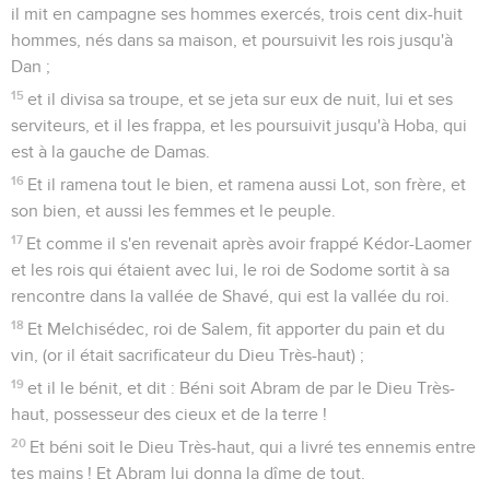
il mit en campagne ses hommes exercés, trois cent dix-huit
hommes, nés dans sa maison, et poursuivit les rois jusqu'à
Dan ;
15
et il divisa sa troupe, et se jeta sur eux de nuit, lui et ses
serviteurs, et il les frappa, et les poursuivit jusqu'à Hoba, qui
est à la gauche de Damas.
16
Et il ramena tout le bien, et ramena aussi Lot, son frère, et
son bien, et aussi les femmes et le peuple.
17
Et comme il s'en revenait après avoir frappé Kédor-Laomer
et les rois qui étaient avec lui, le roi de Sodome sortit à sa
rencontre dans la vallée de Shavé, qui est la vallée du roi.
18
Et Melchisédec, roi de Salem, fit apporter du pain et du
vin, (or il était sacrificateur du Dieu Très-haut) ;
19
et il le bénit, et dit : Béni soit Abram de par le Dieu Très-
haut, possesseur des cieux et de la terre !
20
Et béni soit le Dieu Très-haut, qui a livré tes ennemis entre
tes mains ! Et Abram lui donna la dîme de tout.