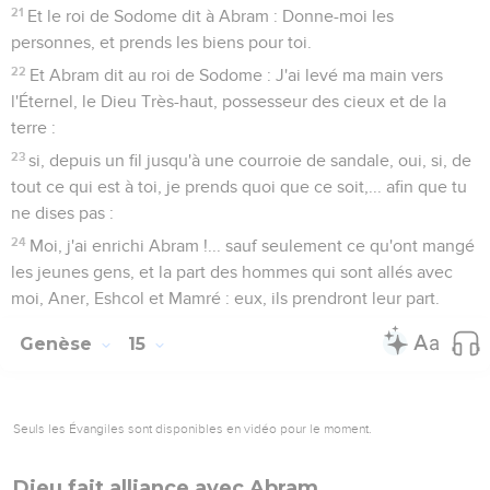
21
Et le roi de Sodome dit à Abram : Donne-moi les
personnes, et prends les biens pour toi.
22
Et Abram dit au roi de Sodome : J'ai levé ma main vers
l'Éternel, le Dieu Très-haut, possesseur des cieux et de la
terre :
23
si, depuis un fil jusqu'à une courroie de sandale, oui, si, de
tout ce qui est à toi, je prends quoi que ce soit,... afin que tu
ne dises pas :
24
Moi, j'ai enrichi Abram !... sauf seulement ce qu'ont mangé
les jeunes gens, et la part des hommes qui sont allés avec
moi, Aner, Eshcol et Mamré : eux, ils prendront leur part.
Genèse
15
Seuls les Évangiles sont disponibles en vidéo pour le moment.
Dieu fait alliance avec Abram