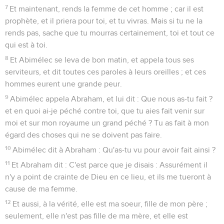
7
Et maintenant, rends la femme de cet homme ; car il est
prophète, et il priera pour toi, et tu vivras. Mais si tu ne la
rends pas, sache que tu mourras certainement, toi et tout ce
qui est à toi.
8
Et Abimélec se leva de bon matin, et appela tous ses
serviteurs, et dit toutes ces paroles à leurs oreilles ; et ces
hommes eurent une grande peur.
9
Abimélec appela Abraham, et lui dit : Que nous as-tu fait ?
et en quoi ai-je péché contre toi, que tu aies fait venir sur
moi et sur mon royaume un grand péché ? Tu as fait à mon
égard des choses qui ne se doivent pas faire.
10
Abimélec dit à Abraham : Qu'as-tu vu pour avoir fait ainsi ?
11
Et Abraham dit : C'est parce que je disais : Assurément il
n'y a point de crainte de Dieu en ce lieu, et ils me tueront à
cause de ma femme.
12
Et aussi, à la vérité, elle est ma soeur, fille de mon père ;
seulement, elle n'est pas fille de ma mère, et elle est