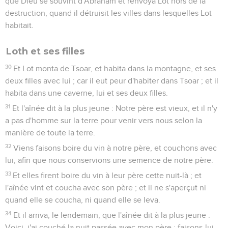
que Dieu se souvint d'Abraham et renvoya Lot hors de la
destruction, quand il détruisit les villes dans lesquelles Lot
habitait.
Loth et ses filles
30
Et Lot monta de Tsoar, et habita dans la montagne, et ses
deux filles avec lui ; car il eut peur d'habiter dans Tsoar ; et il
habita dans une caverne, lui et ses deux filles.
31
Et l'aînée dit à la plus jeune : Notre père est vieux, et il n'y
a pas d'homme sur la terre pour venir vers nous selon la
manière de toute la terre.
32
Viens faisons boire du vin à notre père, et couchons avec
lui, afin que nous conservions une semence de notre père.
33
Et elles firent boire du vin à leur père cette nuit-là ; et
l'aînée vint et coucha avec son père ; et il ne s'aperçut ni
quand elle se coucha, ni quand elle se leva.
34
Et il arriva, le lendemain, que l'aînée dit à la plus jeune :
Voici, j'ai couché la nuit passée avec mon père ; faisons-lui