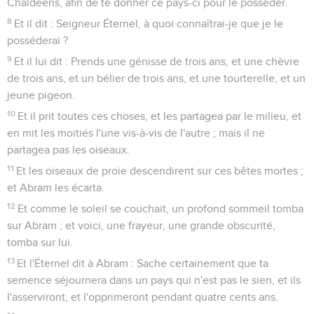
Chaldéens, afin de te donner ce pays-ci pour le posséder.
8
Et il dit : Seigneur Éternel, à quoi connaîtrai-je que je le
posséderai ?
9
Et il lui dit : Prends une génisse de trois ans, et une chèvre
de trois ans, et un bélier de trois ans, et une tourterelle, et un
jeune pigeon.
10
Et il prit toutes ces choses, et les partagea par le milieu, et
en mit les moitiés l'une vis-à-vis de l'autre ; mais il ne
partagea pas les oiseaux.
11
Et les oiseaux de proie descendirent sur ces bêtes mortes ;
et Abram les écarta.
12
Et comme le soleil se couchait, un profond sommeil tomba
sur Abram ; et voici, une frayeur, une grande obscurité,
tomba sur lui.
13
Et l'Éternel dit à Abram : Sache certainement que ta
semence séjournera dans un pays qui n'est pas le sien, et ils
l'asserviront, et l'opprimeront pendant quatre cents ans.