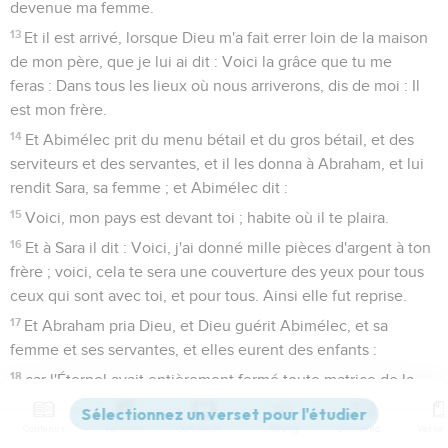
devenue ma femme.
13
Et il est arrivé, lorsque Dieu m'a fait errer loin de la maison
de mon père, que je lui ai dit : Voici la grâce que tu me
feras : Dans tous les lieux où nous arriverons, dis de moi : Il
est mon frère.
14
Et Abimélec prit du menu bétail et du gros bétail, et des
serviteurs et des servantes, et il les donna à Abraham, et lui
rendit Sara, sa femme ; et Abimélec dit :
15
Voici, mon pays est devant toi ; habite où il te plaira.
16
Et à Sara il dit : Voici, j'ai donné mille pièces d'argent à ton
frère ; voici, cela te sera une couverture des yeux pour tous
ceux qui sont avec toi, et pour tous. Ainsi elle fut reprise.
17
Et Abraham pria Dieu, et Dieu guérit Abimélec, et sa
femme et ses servantes, et elles eurent des enfants :
18
car l'Éternel avait entièrement fermé toute matrice de la
maison d'Abimélec, à cause de Sara, femme d'Abraham.
Contenus
Versions
Commentaires
Strong
Dictionnaire
Genèse
21