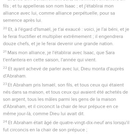
fils ; et tu appelleras son nom Isaac ; et j'établirai mon
alliance avec lui, comme alliance perpétuelle, pour sa
semence après lui.
20
Et, à l'égard d'Ismaël, je t'ai exaucé : voici, je l'ai béni, et je
le ferai fructifier et multiplier extrêmement ; il engendrera
douze chefs, et je le ferai devenir une grande nation.
21
Mais mon alliance, je l'établirai avec Isaac, que Sara
t'enfantera en cette saison, l'année qui vient.
22
Et ayant achevé de parler avec lui, Dieu monta d'auprès
d'Abraham.
23
Et Abraham pris Ismaël, son fils, et tous ceux qui étaient
nés dans sa maison, et tous ceux qui avaient été achetés de
son argent, tous les mâles parmi les gens de la maison
d'Abraham, et il circoncit la chair de leur prépuce en ce
même jour-là, comme Dieu lui avait dit.
24
Et Abraham était âgé de quatre-vingt-dix-neuf ans lorsqu'il
fut circoncis en la chair de son prépuce ;