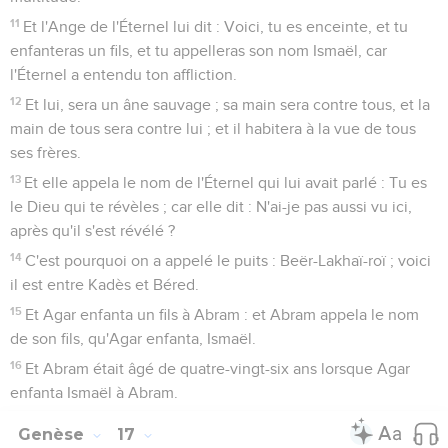
11
Et l'Ange de l'Éternel lui dit : Voici, tu es enceinte, et tu
enfanteras un fils, et tu appelleras son nom Ismaël, car
l'Éternel a entendu ton affliction.
12
Et lui, sera un âne sauvage ; sa main sera contre tous, et la
main de tous sera contre lui ; et il habitera à la vue de tous
ses frères.
13
Et elle appela le nom de l'Éternel qui lui avait parlé : Tu es
le Dieu qui te révèles ; car elle dit : N'ai-je pas aussi vu ici,
après qu'il s'est révélé ?
14
C'est pourquoi on a appelé le puits : Beër-Lakhaï-roï ; voici
il est entre Kadès et Béred.
15
Et Agar enfanta un fils à Abram : et Abram appela le nom
de son fils, qu'Agar enfanta, Ismaël.
16
Et Abram était âgé de quatre-vingt-six ans lorsque Agar
enfanta Ismaël à Abram.
Genèse
17