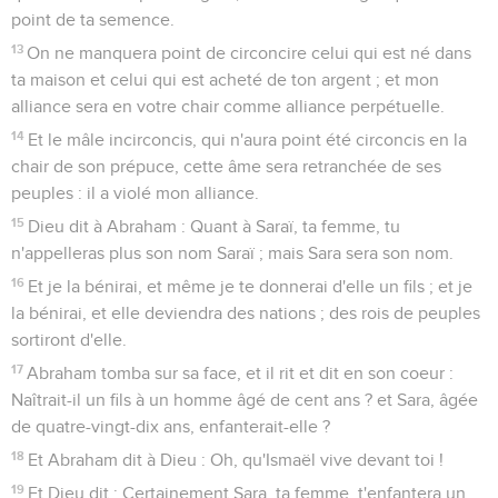
point de ta semence.
13
On ne manquera point de circoncire celui qui est né dans
ta maison et celui qui est acheté de ton argent ; et mon
alliance sera en votre chair comme alliance perpétuelle.
14
Et le mâle incirconcis, qui n'aura point été circoncis en la
chair de son prépuce, cette âme sera retranchée de ses
peuples : il a violé mon alliance.
15
Dieu dit à Abraham : Quant à Saraï, ta femme, tu
n'appelleras plus son nom Saraï ; mais Sara sera son nom.
16
Et je la bénirai, et même je te donnerai d'elle un fils ; et je
la bénirai, et elle deviendra des nations ; des rois de peuples
sortiront d'elle.
17
Abraham tomba sur sa face, et il rit et dit en son coeur :
Naîtrait-il un fils à un homme âgé de cent ans ? et Sara, âgée
de quatre-vingt-dix ans, enfanterait-elle ?
18
Et Abraham dit à Dieu : Oh, qu'Ismaël vive devant toi !
19
Et Dieu dit : Certainement Sara, ta femme, t'enfantera un