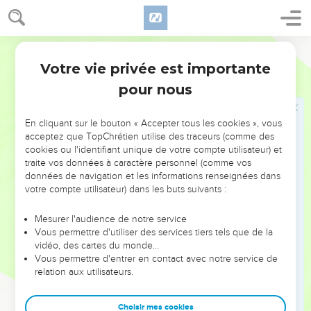
Et Lot leva ses yeux et vit toute la plaine du Jourdain, qui
était arrosée partout, avant que l'Éternel détruisît Sodome et
Gomorrhe, comme le jardin de l'Éternel, comme le pays
Darby
d'Égypte, quand tu viens à Tsoar.
Votre vie privée est importante
11
Genèse
13
Et Lot choisit pour lui toute la plaine du Jourdain ; et Lot
pour nous
partit vers l'orient. Et ils se séparèrent l'un de l'autre :
12
Abram habita dans le pays de Canaan, et Lot habita dans
En cliquant sur le bouton « Accepter tous les cookies », vous
les villes de la plaine, et dressa ses tentes jusqu'à Sodome.
acceptez que TopChrétien utilise des traceurs (comme des
13
Or les hommes de Sodome étaient méchants, et grands
cookies ou l'identifiant unique de votre compte utilisateur) et
traite vos données à caractère personnel (comme vos
pécheurs devant l'Éternel.
données de navigation et les informations renseignées dans
14
Et l'Éternel dit à Abram, après que Lot se fut séparé de lui :
votre compte utilisateur) dans les buts suivants :
Lève tes yeux, et regarde, du lieu où tu es, vers le nord, et
vers le midi, et vers l'orient, et vers l'occident ;
Mesurer l'audience de notre service
Vous permettre d'utiliser des services tiers tels que de la
15
car tout le pays que tu vois, je te le donnerai, et à ta
vidéo, des cartes du monde…
semence, pour toujours ;
Vous permettre d'entrer en contact avec notre service de
relation aux utilisateurs.
16
et je ferai que ta semence sera comme la poussière de la
terre ; en sorte que, si quelqu'un peut compter la poussière
Choisir mes cookies
de la terre, ta semence aussi sera comptée.