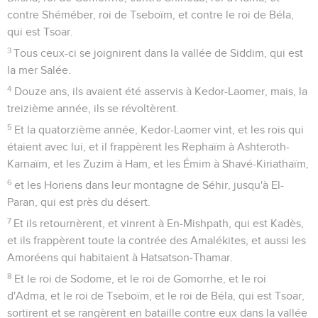
contre Shéméber, roi de Tseboïm, et contre le roi de Béla,
qui est Tsoar.
3
Tous ceux-ci se joignirent dans la vallée de Siddim, qui est
la mer Salée.
4
Douze ans, ils avaient été asservis à Kedor-Laomer, mais, la
treizième année, ils se révoltèrent.
5
Et la quatorzième année, Kedor-Laomer vint, et les rois qui
étaient avec lui, et il frappèrent les Rephaïm à Ashteroth-
Karnaïm, et les Zuzim à Ham, et les Émim à Shavé-Kiriathaïm,
6
et les Horiens dans leur montagne de Séhir, jusqu'à El-
Paran, qui est près du désert.
7
Et ils retournèrent, et vinrent à En-Mishpath, qui est Kadès,
et ils frappèrent toute la contrée des Amalékites, et aussi les
Amoréens qui habitaient à Hatsatson-Thamar.
8
Et le roi de Sodome, et le roi de Gomorrhe, et le roi
d'Adma, et le roi de Tseboïm, et le roi de Béla, qui est Tsoar,
sortirent et se rangèrent en bataille contre eux dans la vallée