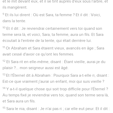
et le mit devant eux, et il se tint auprès d'eux sous l'arbre, et
ils mangèrent.
9
Et ils lui dirent : Où est Sara, ta femme ? Et il dit : Voici,
dans la tente.
10
Et il dit : Je reviendrai certainement vers toi quand son
terme sera là, et voici, Sara, ta femme, aura un fils. Et Sara
écoutait à l'entrée de la tente, qui était derrière lui.
11
Or Abraham et Sara étaient vieux, avancés en âge ; Sara
avait cessé d'avoir ce qu'ont les femmes.
12
Et Sara rit en elle-même, disant : Étant vieille, aurai-je du
plaisir ?... mon seigneur aussi est âgé.
13
Et l'Éternel dit à Abraham : Pourquoi Sara a-t-elle ri, disant :
Est-ce que vraiment j'aurai un enfant, moi qui suis vieille ?
14
Y a-t-il quelque chose qui soit trop difficile pour l'Éternel ?
Au temps fixé je reviendrai vers toi, quand son terme sera là,
et Sara aura un fils.
15
Sara le nia, disant : Je n'ai pas ri ; car elle eut peur. Et il dit :