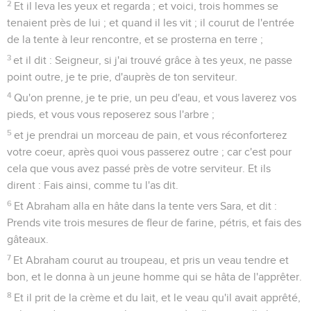
2
Et il leva les yeux et regarda ; et voici, trois hommes se
tenaient près de lui ; et quand il les vit ; il courut de l'entrée
de la tente à leur rencontre, et se prosterna en terre ;
3
et il dit : Seigneur, si j'ai trouvé grâce à tes yeux, ne passe
point outre, je te prie, d'auprès de ton serviteur.
4
Qu'on prenne, je te prie, un peu d'eau, et vous laverez vos
pieds, et vous vous reposerez sous l'arbre ;
5
et je prendrai un morceau de pain, et vous réconforterez
votre coeur, après quoi vous passerez outre ; car c'est pour
cela que vous avez passé près de votre serviteur. Et ils
dirent : Fais ainsi, comme tu l'as dit.
6
Et Abraham alla en hâte dans la tente vers Sara, et dit :
Prends vite trois mesures de fleur de farine, pétris, et fais des
gâteaux.
7
Et Abraham courut au troupeau, et pris un veau tendre et
bon, et le donna à un jeune homme qui se hâta de l'apprêter.
8
Et il prit de la crème et du lait, et le veau qu'il avait apprêté,