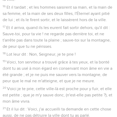
16
Et il tardait ; et les hommes saisirent sa main, et la main de
sa femme, et la main de ses deux filles, l'Éternel ayant pitié
de lui ; et ils le firent sortir, et le laissèrent hors de la ville.
17
Et il arriva, quand ils les eurent fait sortir dehors, qu'il dit :
Sauve-toi, pour ta vie ! ne regarde pas derrière toi, et ne
t'arrête pas dans toute la plaine ; sauve-toi sur la montagne,
de peur que tu ne périsses.
18
Lot leur dit : Non, Seigneur, je te prie !
19
Voici, ton serviteur a trouvé grâce à tes yeux, et la bonté
dont tu as usé à mon égard en conservant mon âme en vie a
été grande ; et je ne puis me sauver vers la montagne, de
peur que le mal ne m'atteigne, et que je ne meure.
20
Voici je te prie, cette ville-là est proche pour y fuir, et elle
est petite ; que je m'y sauve donc, (n'est-elle pas petite ?), et
mon âme vivra.
21
Et il lui dit : Voici, j'ai accueilli ta demande en cette chose
aussi, de ne pas détruire la ville dont tu as parlé.