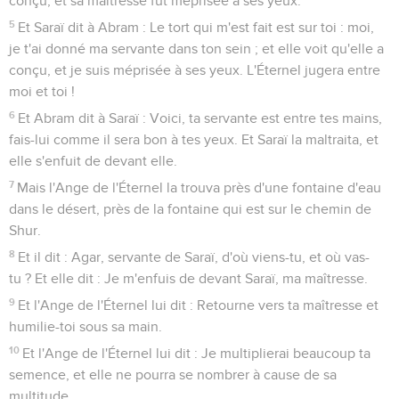
conçu, et sa maîtresse fut méprisée à ses yeux.
5
Et Saraï dit à Abram : Le tort qui m'est fait est sur toi : moi,
je t'ai donné ma servante dans ton sein ; et elle voit qu'elle a
conçu, et je suis méprisée à ses yeux. L'Éternel jugera entre
moi et toi !
6
Et Abram dit à Saraï : Voici, ta servante est entre tes mains,
fais-lui comme il sera bon à tes yeux. Et Saraï la maltraita, et
elle s'enfuit de devant elle.
7
Mais l'Ange de l'Éternel la trouva près d'une fontaine d'eau
dans le désert, près de la fontaine qui est sur le chemin de
Shur.
8
Et il dit : Agar, servante de Saraï, d'où viens-tu, et où vas-
tu ? Et elle dit : Je m'enfuis de devant Saraï, ma maîtresse.
9
Et l'Ange de l'Éternel lui dit : Retourne vers ta maîtresse et
humilie-toi sous sa main.
10
Et l'Ange de l'Éternel lui dit : Je multiplierai beaucoup ta
semence, et elle ne pourra se nombrer à cause de sa
multitude.