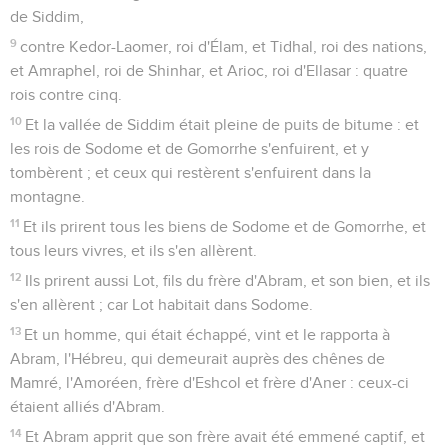
de Siddim,
9
contre Kedor-Laomer, roi d'Élam, et Tidhal, roi des nations,
et Amraphel, roi de Shinhar, et Arioc, roi d'Ellasar : quatre
rois contre cinq.
10
Et la vallée de Siddim était pleine de puits de bitume : et
les rois de Sodome et de Gomorrhe s'enfuirent, et y
tombèrent ; et ceux qui restèrent s'enfuirent dans la
montagne.
11
Et ils prirent tous les biens de Sodome et de Gomorrhe, et
tous leurs vivres, et ils s'en allèrent.
12
Ils prirent aussi Lot, fils du frère d'Abram, et son bien, et ils
s'en allèrent ; car Lot habitait dans Sodome.
13
Et un homme, qui était échappé, vint et le rapporta à
Abram, l'Hébreu, qui demeurait auprès des chênes de
Mamré, l'Amoréen, frère d'Eshcol et frère d'Aner : ceux-ci
étaient alliés d'Abram.
14
Et Abram apprit que son frère avait été emmené captif, et