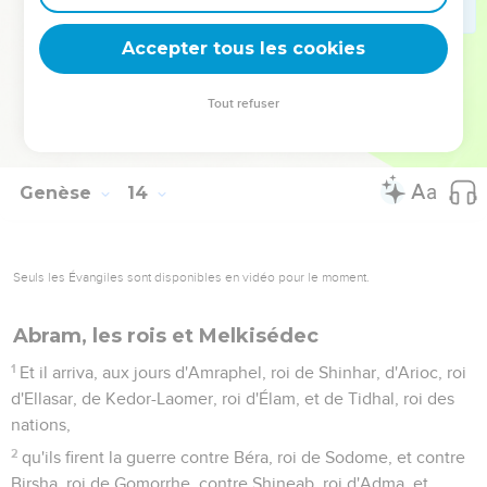
17
Lève toi, et promène-toi dans le pays en long et en large,
Accepter tous les cookies
car je te le donnerai.
18
Et Abram leva ses tentes, et vint et habita auprès des
Tout refuser
chênes de Mamré, qui sont à Hébron ; et il bâtit là un autel à
l'Éternel.
Genèse
14
Seuls les Évangiles sont disponibles en vidéo pour le moment.
Abram, les rois et Melkisédec
1
Et il arriva, aux jours d'Amraphel, roi de Shinhar, d'Arioc, roi
d'Ellasar, de Kedor-Laomer, roi d'Élam, et de Tidhal, roi des
nations,
2
qu'ils firent la guerre contre Béra, roi de Sodome, et contre
Birsha, roi de Gomorrhe, contre Shineab, roi d'Adma, et