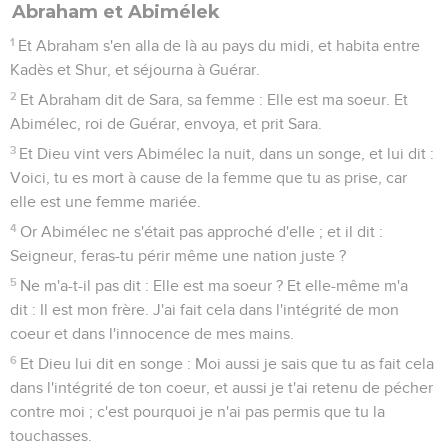
Abraham et Abimélek
1
Et Abraham s'en alla de là au pays du midi, et habita entre
Kadès et Shur, et séjourna à Guérar.
2
Et Abraham dit de Sara, sa femme : Elle est ma soeur. Et
Abimélec, roi de Guérar, envoya, et prit Sara.
3
Et Dieu vint vers Abimélec la nuit, dans un songe, et lui dit :
Voici, tu es mort à cause de la femme que tu as prise, car
elle est une femme mariée.
4
Or Abimélec ne s'était pas approché d'elle ; et il dit :
Seigneur, feras-tu périr même une nation juste ?
5
Ne m'a-t-il pas dit : Elle est ma soeur ? Et elle-même m'a
dit : Il est mon frère. J'ai fait cela dans l'intégrité de mon
coeur et dans l'innocence de mes mains.
6
Et Dieu lui dit en songe : Moi aussi je sais que tu as fait cela
dans l'intégrité de ton coeur, et aussi je t'ai retenu de pécher
contre moi ; c'est pourquoi je n'ai pas permis que tu la
touchasses.