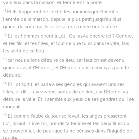
vers eux dans la maison, et fermèrent la porte.
11
Et ils frappèrent de cécité les hommes qui étaient à
l'entrée de la maison, depuis le plus petit jusqu'au plus
grand, de sorte qu'ils se lassèrent à chercher l'entrée.
12
Et les hommes dirent à Lot : Qui as-tu encore ici ? Gendre,
et tes fils, et tes filles, et tout ce que tu as dans la ville, fais-
les sortir de ce lieu ;
13
car nous allons détruire ce lieu, car leur cri est devenu
grand devant l'Éternel ; et l'Éternel nous a envoyés pour le
détruire.
14
Et Lot sortit, et parla à ses gendres qui avaient pris ses
filles, et dit : Levez-vous, sortez de ce lieu, car l'Éternel va
détruire la ville. Et il sembla aux yeux de ses gendres qu'il se
moquait.
15
Et comme l'aube du jour se levait, les anges pressèrent
Lot, disant : Lève-toi, prends ta femme et tes deux filles qui
se trouvent ici, de peur que tu ne périsses dans l'iniquité de
la ville.