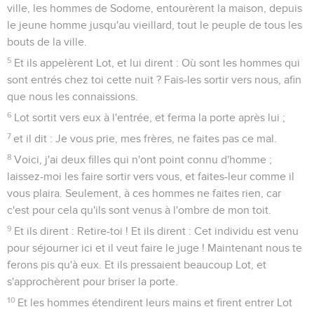
ville, les hommes de Sodome, entourèrent la maison, depuis
le jeune homme jusqu'au vieillard, tout le peuple de tous les
bouts de la ville.
5
Et ils appelèrent Lot, et lui dirent : Où sont les hommes qui
sont entrés chez toi cette nuit ? Fais-les sortir vers nous, afin
que nous les connaissions.
6
Lot sortit vers eux à l'entrée, et ferma la porte après lui ;
7
et il dit : Je vous prie, mes frères, ne faites pas ce mal.
8
Voici, j'ai deux filles qui n'ont point connu d'homme ;
laissez-moi les faire sortir vers vous, et faites-leur comme il
vous plaira. Seulement, à ces hommes ne faites rien, car
c'est pour cela qu'ils sont venus à l'ombre de mon toit.
9
Et ils dirent : Retire-toi ! Et ils dirent : Cet individu est venu
pour séjourner ici et il veut faire le juge ! Maintenant nous te
ferons pis qu'à eux. Et ils pressaient beaucoup Lot, et
s'approchèrent pour briser la porte.
10
Et les hommes étendirent leurs mains et firent entrer Lot