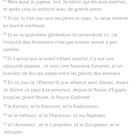
14
Mais aussi je jugerai, moi, la nation qui les aura asservis ;
et après cela ils sortiront avec de grands biens.
15
Et toi, tu t'en iras vers tes pères en paix ; tu seras enterré
en bonne vieillesse.
16
Et en la quatrième génération ils reviendront ici, car
l'iniquité des Amoréens n'est pas encore venue à son
comble.
17
Et il arriva que le soleil s'étant couché, il y eut une
obscurité épaisse ; et voici une fournaise fumante, et un
brandon de feu qui passa entre les pièces des animaux.
18
En ce jour-là, l'Éternel fit une alliance avec Abram, disant :
Je donne ce pays à ta semence, depuis le fleuve d'Égypte
jusqu'au grand fleuve, le fleuve Euphrate :
19
le Kénien, et le Kénizien, et le Kadmonien,
20
et le Héthien, et le Phérézien, et les Rephaïm,
21
et l'Amoréen ; et le Cananéen, et le Guirgasien, et le
Jébusien.