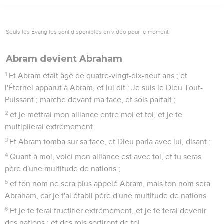
Seuls les Évangiles sont disponibles en vidéo pour le moment.
Abram devient Abraham
1
Et Abram était âgé de quatre-vingt-dix-neuf ans ; et
l'Éternel apparut à Abram, et lui dit : Je suis le Dieu Tout-
Puissant ; marche devant ma face, et sois parfait ;
2
et je mettrai mon alliance entre moi et toi, et je te
multiplierai extrêmement.
3
Et Abram tomba sur sa face, et Dieu parla avec lui, disant :
4
Quant à moi, voici mon alliance est avec toi, et tu seras
père d'une multitude de nations ;
5
et ton nom ne sera plus appelé Abram, mais ton nom sera
Abraham, car je t'ai établi père d'une multitude de nations.
6
Et je te ferai fructifier extrêmement, et je te ferai devenir
des nations ; et des rois sortiront de toi.