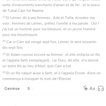
sorte d'instruments tranchants d'airain et de fer ; et la soeur
de Tubal-Caïn fut Naama.
23
Et Lémec dit à ses femmes : Ada et Tsilla, écoutez ma
voix ; femmes de Lémec, prêtez l'oreille à ma parole : Oui !
j'ai tué un homme pour ma blessure, et un jeune homme
pour ma meurtrissure.
24
Car si Caïn est vengé sept fois, Lémec le sera soixante-
dix-sept fois.
25
Et Adam connut encore sa femme ; et elle enfanta un fils
et l'appela Seth (remplaçant) ; car Dieu, dit-elle, m'a donné
un autre fils au lieu d'Abel, que Caïn a tué.
26
Et un fils naquit aussi à Seth, et il l'appela Énosh. Alors on
commença à invoquer le nom de l'Éternel.
Genèse
5