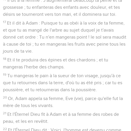
Il dit à la femme : J'augmenterai beaucoup ta peine et ta
grossesse ; tu enfanteras des enfants avec douleur, et tes
désirs se tourneront vers ton mari, et il dominera sur toi.
17
Et il dit à Adam : Puisque tu as obéi à la voix de ta femme,
et que tu as mangé de l'arbre au sujet duquel je t'avais
donné cet ordre : Tu n'en mangeras point ! le sol sera maudit
à cause de toi ; tu en mangeras les fruits avec peine tous les
jours de ta vie.
18
Et il te produira des épines et des chardons ; et tu
mangeras l'herbe des champs.
19
Tu mangeras le pain à la sueur de ton visage, jusqu'à ce
que tu retournes dans la terre, d'où tu as été pris ; car tu es
poussière, et tu retourneras dans la poussière.
20
Or, Adam appela sa femme, Eve (vie), parce qu'elle fut la
mère de tous les vivants.
21
Et l'Éternel Dieu fit à Adam et à sa femme des robes de
peau, et les en revêtit.
22
Et l'Éternel Dieu dit : Voici, l'homme est devenu comme