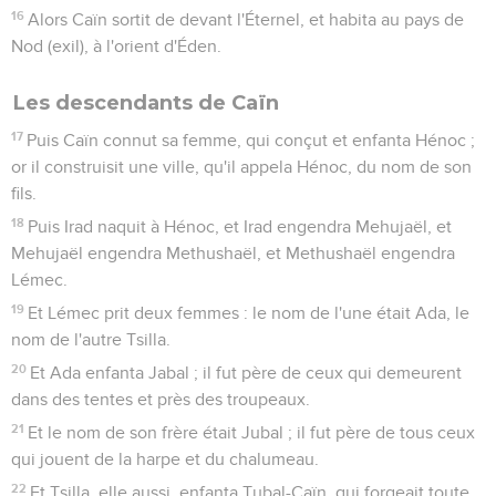
16
Alors Caïn sortit de devant l'Éternel, et habita au pays de
Nod (exil), à l'orient d'Éden.
Les descendants de Caïn
17
Puis Caïn connut sa femme, qui conçut et enfanta Hénoc ;
or il construisit une ville, qu'il appela Hénoc, du nom de son
fils.
18
Puis Irad naquit à Hénoc, et Irad engendra Mehujaël, et
Mehujaël engendra Methushaël, et Methushaël engendra
Lémec.
19
Et Lémec prit deux femmes : le nom de l'une était Ada, le
nom de l'autre Tsilla.
20
Et Ada enfanta Jabal ; il fut père de ceux qui demeurent
dans des tentes et près des troupeaux.
21
Et le nom de son frère était Jubal ; il fut père de tous ceux
qui jouent de la harpe et du chalumeau.
22
Et Tsilla, elle aussi, enfanta Tubal-Caïn, qui forgeait toute