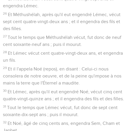
engendra Lémec.
26
Et Méthushélah, après qu'il eut engendré Lémec, vécut
sept cent quatre-vingt-deux ans ; et il engendra des fils et
des filles.
27
Tout le temps que Méthushélah vécut, fut donc de neuf
cent soixante-neuf ans ; puis il mourut.
28
Et Lémec vécut cent quatre-vingt-deux ans, et engendra
un fils.
29
Et il l'appela Noé (repos), en disant : Celui-ci nous
consolera de notre oeuvre, et de la peine qu'impose à nos
mains la terre que l'Éternel a maudite.
30
Et Lémec, après qu'il eut engendré Noé, vécut cinq cent
quatre-vingt-quinze ans ; et il engendra des fils et des filles.
31
Tout le temps que Lémec vécut, fut donc de sept cent
soixante-dix-sept ans ; puis il mourut.
32
Et Noé, âgé de cinq cents ans, engendra Sem, Cham et
Japhet.