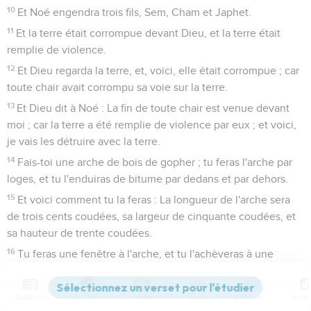
10
Et Noé engendra trois fils, Sem, Cham et Japhet.
11
Et la terre était corrompue devant Dieu, et la terre était
remplie de violence.
12
Et Dieu regarda la terre, et, voici, elle était corrompue ; car
toute chair avait corrompu sa voie sur la terre.
13
Et Dieu dit à Noé : La fin de toute chair est venue devant
moi ; car la terre a été remplie de violence par eux ; et voici,
je vais les détruire avec la terre.
14
Fais-toi une arche de bois de gopher ; tu feras l'arche par
loges, et tu l'enduiras de bitume par dedans et par dehors.
15
Et voici comment tu la feras : La longueur de l'arche sera
de trois cents coudées, sa largeur de cinquante coudées, et
sa hauteur de trente coudées.
16
Tu feras une fenêtre à l'arche, et tu l'achèveras à une
coudée par en haut ; et tu mettras la porte de l'arche sur son
côté ; tu la feras avec un étage inférieur, un second, et un
Contenus
Versions
Commentaires
Strong
Dictionnaire
troisième.