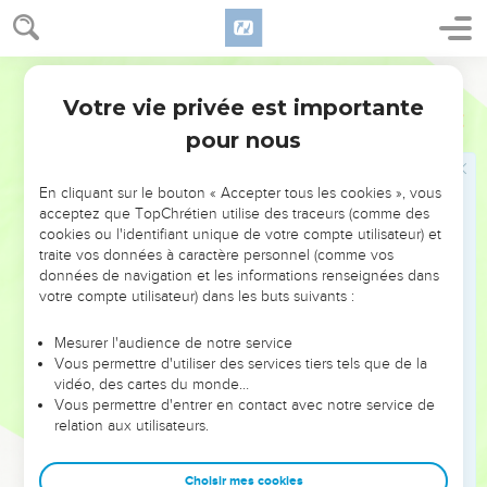
Votre vie privée est importante
pour nous
NE MANQUEZ PAS L’ÉVÉNEMENT
En cliquant sur le bouton « Accepter tous les cookies », vous
DE L’ANNÉE !
acceptez que TopChrétien utilise des traceurs (comme des
cookies ou l'identifiant unique de votre compte utilisateur) et
ET SI LEURS ERREURS POUVAIENT VOUS ÉVITER LES
traite vos données à caractère personnel (comme vos
VOTRES ?
données de navigation et les informations renseignées dans
votre compte utilisateur) dans les buts suivants :
On admire souvent les leaders pour leurs réussites, leur impact,
leur foi ou leur vision. Mais on voit moins les doutes, les erreurs
Mesurer l'audience de notre service
Vous permettre d'utiliser des services tiers tels que de la
et les saisons difficiles qu'ils ont traversés, alors même que ce
vidéo, des cartes du monde…
sont elles qui les ont façonnés.
Vous permettre d'entrer en contact avec notre service de
relation aux utilisateurs.
Dans cette conférence, leaders, entrepreneurs, et responsables
reviennent sur les erreurs marquantes de leur parcours et les
clés pour avancer avec plus de sagesse afin que leurs erreurs
Choisir mes cookies