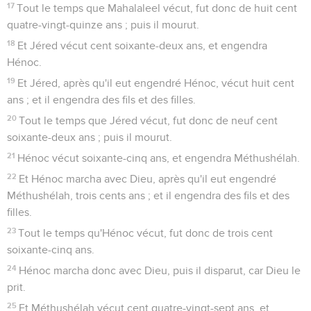
17
Tout le temps que Mahalaleel vécut, fut donc de huit cent
quatre-vingt-quinze ans ; puis il mourut.
18
Et Jéred vécut cent soixante-deux ans, et engendra
Hénoc.
19
Et Jéred, après qu'il eut engendré Hénoc, vécut huit cent
ans ; et il engendra des fils et des filles.
20
Tout le temps que Jéred vécut, fut donc de neuf cent
soixante-deux ans ; puis il mourut.
21
Hénoc vécut soixante-cinq ans, et engendra Méthushélah.
22
Et Hénoc marcha avec Dieu, après qu'il eut engendré
Méthushélah, trois cents ans ; et il engendra des fils et des
filles.
23
Tout le temps qu'Hénoc vécut, fut donc de trois cent
soixante-cinq ans.
24
Hénoc marcha donc avec Dieu, puis il disparut, car Dieu le
prit.
25
Et Méthushélah vécut cent quatre-vingt-sept ans, et