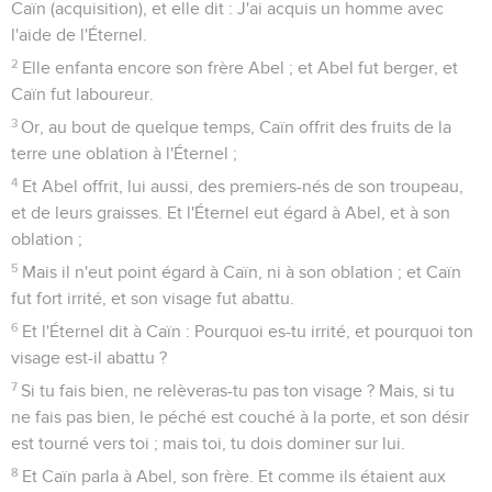
Caïn (acquisition), et elle dit : J'ai acquis un homme avec
l'aide de l'Éternel.
2
Elle enfanta encore son frère Abel ; et Abel fut berger, et
Caïn fut laboureur.
3
Or, au bout de quelque temps, Caïn offrit des fruits de la
terre une oblation à l'Éternel ;
4
Et Abel offrit, lui aussi, des premiers-nés de son troupeau,
et de leurs graisses. Et l'Éternel eut égard à Abel, et à son
oblation ;
5
Mais il n'eut point égard à Caïn, ni à son oblation ; et Caïn
fut fort irrité, et son visage fut abattu.
6
Et l'Éternel dit à Caïn : Pourquoi es-tu irrité, et pourquoi ton
visage est-il abattu ?
7
Si tu fais bien, ne relèveras-tu pas ton visage ? Mais, si tu
ne fais pas bien, le péché est couché à la porte, et son désir
est tourné vers toi ; mais toi, tu dois dominer sur lui.
8
Et Caïn parla à Abel, son frère. Et comme ils étaient aux