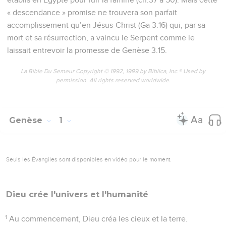
« descendance » promise ne trouvera son parfait
accomplissement qu’en Jésus-Christ (Ga 3.16) qui, par sa
mort et sa résurrection, a vaincu le Serpent comme le
laissait entrevoir la promesse de Genèse 3.15.
La Bible Du Semeur Copyright © 1992, 1999 by Biblica, Inc.® Used by
permission. All rights reserved worldwide.
Genèse
1
Seuls les Évangiles sont disponibles en vidéo pour le moment.
Dieu crée l'univers et l'humanité
1
Au commencement, Dieu créa les cieux et la terre.