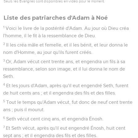
Seuls les Évangiles sont disponibles en vidéo pour le moment.
Liste des patriarches d'Adam à Noé
1
Voici le livre de la postérité d'Adam. Au jour où Dieu créa
l'homme, il le fit à la ressemblance de Dieu.
2
Il les créa mâle et femelle, et il les bénit, et leur donna le
nom d'Homme, au jour qu'ils furent créés.
3
Or, Adam vécut cent trente ans, et engendra un fils à sa
ressemblance, selon son image, et il lui donna le nom de
Seth.
4
Et les jours d'Adam, après qu'il eut engendré Seth, furent
de huit cents ans ; et il engendra des fils et des filles.
5
Tout le temps qu'Adam vécut, fut donc de neuf cent trente
ans ; puis il mourut.
6
Seth vécut cent cinq ans, et engendra Énosh.
7
Et Seth vécut, après qu'il eut engendré Énosh, huit cent
sept ans ; et il engendra des fils et des filles.