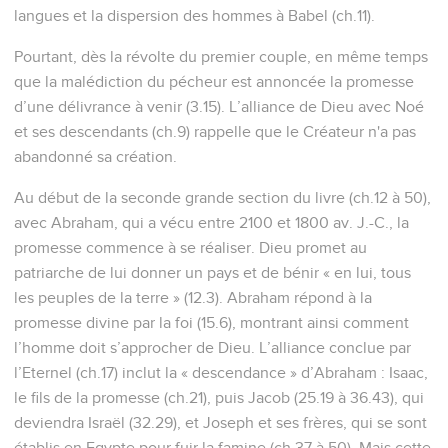
langues et la dispersion des hommes à Babel (ch.11).
Pourtant, dès la révolte du premier couple, en même temps
que la malédiction du pécheur est annoncée la promesse
d’une délivrance à venir (3.15). L’alliance de Dieu avec Noé
et ses descendants (ch.9) rappelle que le Créateur n'a pas
abandonné sa création.
Au début de la seconde grande section du livre (ch.12 à 50),
avec Abraham, qui a vécu entre 2100 et 1800 av. J.-C., la
promesse commence à se réaliser. Dieu promet au
patriarche de lui donner un pays et de bénir « en lui, tous
les peuples de la terre » (12.3). Abraham répond à la
promesse divine par la foi (15.6), montrant ainsi comment
l’homme doit s’approcher de Dieu. L’alliance conclue par
l’Eternel (ch.17) inclut la « descendance » d’Abraham : Isaac,
le fils de la promesse (ch.21), puis Jacob (25.19 à 36.43), qui
deviendra Israël (32.29), et Joseph et ses frères, qui se sont
établis en Egypte pour fuir la famine (ch.37 à 50). Mais cette