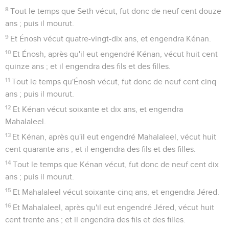
8
Tout le temps que Seth vécut, fut donc de neuf cent douze
ans ; puis il mourut.
9
Et Énosh vécut quatre-vingt-dix ans, et engendra Kénan.
10
Et Énosh, après qu'il eut engendré Kénan, vécut huit cent
quinze ans ; et il engendra des fils et des filles.
11
Tout le temps qu'Énosh vécut, fut donc de neuf cent cinq
ans ; puis il mourut.
12
Et Kénan vécut soixante et dix ans, et engendra
Mahalaleel.
13
Et Kénan, après qu'il eut engendré Mahalaleel, vécut huit
cent quarante ans ; et il engendra des fils et des filles.
14
Tout le temps que Kénan vécut, fut donc de neuf cent dix
ans ; puis il mourut.
15
Et Mahalaleel vécut soixante-cinq ans, et engendra Jéred.
16
Et Mahalaleel, après qu'il eut engendré Jéred, vécut huit
cent trente ans ; et il engendra des fils et des filles.