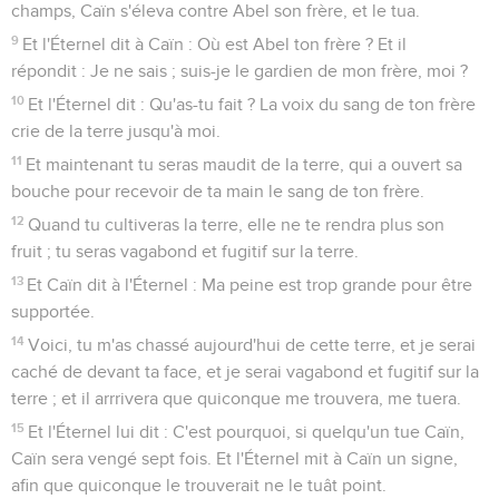
champs, Caïn s'éleva contre Abel son frère, et le tua.
9
Et l'Éternel dit à Caïn : Où est Abel ton frère ? Et il
répondit : Je ne sais ; suis-je le gardien de mon frère, moi ?
10
Et l'Éternel dit : Qu'as-tu fait ? La voix du sang de ton frère
crie de la terre jusqu'à moi.
11
Et maintenant tu seras maudit de la terre, qui a ouvert sa
bouche pour recevoir de ta main le sang de ton frère.
12
Quand tu cultiveras la terre, elle ne te rendra plus son
fruit ; tu seras vagabond et fugitif sur la terre.
13
Et Caïn dit à l'Éternel : Ma peine est trop grande pour être
supportée.
14
Voici, tu m'as chassé aujourd'hui de cette terre, et je serai
caché de devant ta face, et je serai vagabond et fugitif sur la
terre ; et il arrrivera que quiconque me trouvera, me tuera.
15
Et l'Éternel lui dit : C'est pourquoi, si quelqu'un tue Caïn,
Caïn sera vengé sept fois. Et l'Éternel mit à Caïn un signe,
afin que quiconque le trouverait ne le tuât point.