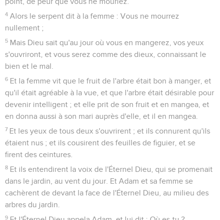
point, de peur que vous ne mouriez.
4
Alors le serpent dit à la femme : Vous ne mourrez
nullement ;
5
Mais Dieu sait qu'au jour où vous en mangerez, vos yeux
s'ouvriront, et vous serez comme des dieux, connaissant le
bien et le mal.
6
Et la femme vit que le fruit de l'arbre était bon à manger, et
qu'il était agréable à la vue, et que l'arbre était désirable pour
devenir intelligent ; et elle prit de son fruit et en mangea, et
en donna aussi à son mari auprès d'elle, et il en mangea.
7
Et les yeux de tous deux s'ouvrirent ; et ils connurent qu'ils
étaient nus ; et ils cousirent des feuilles de figuier, et se
firent des ceintures.
8
Et ils entendirent la voix de l'Éternel Dieu, qui se promenait
dans le jardin, au vent du jour. Et Adam et sa femme se
cachèrent de devant la face de l'Éternel Dieu, au milieu des
arbres du jardin.
9
Et l'Éternel Dieu appela Adam, et lui dit : Où es-tu ?